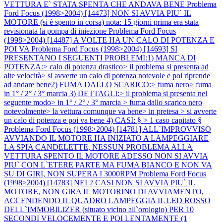
VETTURA E` STATA SPENTA CHE ANDAVA BENE
Problema
Ford Focus (1998>2004) [14473] NON SI AVVIA PIU` IL
MOTORE (si è spento in corsa) nota: 15 giorni prima era stata
revisionata la pompa di iniezione
Problema Ford Focus
(1998>2004) [14487] A VOLTE HA UN CALO DI POTENZA E
POI VA
Problema Ford Focus (1998>2004) [14693] SI
PRESENTANO I SEGUENTI PROBLEMI:1) MANCA DI
POTENZA:> calo di potenza drastico> il problema si presenta ad
alte velocità> si avverte un calo di potenza notevole e poi riprende
ad andare bene2) FUMA DALLO SCARICO:> fuma nero> fuma
in 1° / 2° / 3° marcia 3) DETTAGLI:> il problema si presenta nel
seguente modo> in 1° / 2° / 3° marcia > fuma dallo scarico nero
notevolmente> la vettura comunque va bene> in pretesa > si avverte
un calo di potenza e poi va bene 4) CASI: § > 1 caso capitato §
Problema Ford Focus (1998>2004) [14781] ALL`IMPROVVISO
AVVIANDO IL MOTORE HA INIZIATO A LAMPEGGIARE
LA SPIA CANDELETTE, NESSUN PROBLEMA ALLA
VETTURA SPENTO IL MOTORE ADESSO NON SI AVVIA
PIU` CON L`ETERE PARTE MA FUMA BIANCO E NON VA
SU DI GIRI, NON SUPERA I 3000RPM
Problema Ford Focus
(1998>2004) [14783] NEI 2 CASI NON SI AVVIA PIU` IL
MOTORE, NON GIRA IL MOTORINO DI AVVIAMENTO,
ACCENDENDO IL QUADRO LAMPEGGIA IL LED ROSSO
DELL`IMMOBILIZER (situato vicino all`orologio) PER 10
SECONDI VELOCEMENTE E POI LENTAMENTE (1