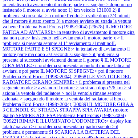
in tentativo di avviamento il motore parte e si spegne > dopo un po
insistendo il motore si avvia note: 1) km veicolo 131000 2) il
problema si presenta: > a motore freddo > a volte dopo 2/3 minuti
che il motore è stato spento 3) a motore avviato su strada la vettura
va bene
Problema Ford Focus (1998>2004) [29678] IL MOTORE
FATICA AD AVVIARSI:> in tentativo di avviamento il motore gira
ma non parte> insistendo nell'avviamento il motore parte § > il
problema si presenta sempre al 1° avviamento al mattinoIL
MOTORE PARTE E SI SPEGNE:> in tentativo di avviamento il
motore parte ma dopo 2/3 secondi si spegne > il problema si
presenta ai successivi avviamenti durante il giorno § IL MOTORE
GIRA MALE:> il problema si presenta quando il motore fatica ad
avviarsi e poi parte IL MOTORE SI SPEGNE:> poi il motore
Problema Ford Focus (1998>2004) [29868] LE VENTOLE DEL
RADIATORE GIRANO SEMPRE: > il problema si presenta nel
seguente modo: > avviando il motore > su strada dopo 5/6 km > si
aziona la ventola del radiatore > poi la ventola rimane sempre
azionata > spegnendo il motore la ventola del radiatore si blocca
Problema Ford Focus (1998>2004) [30089] IL MOTORE GIRA A
3 CILINDRI, SU STRADA STRAPPA SPIA AVARIA (motore
gialla) SEMPRE ACCESA
Problema Ford Focus (1998>2004)
[30922] RIMANE ILLUMINATO L'ODOMETRO:> display km
totali / parziali > il problema si presenta a quadro spento > il
problema è permanente SI SCARICA LA BATTERIA DEL
VEICOLO:> la batteria si scarica a causa dell'odometro che rimane