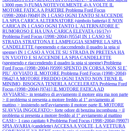
i 3000 rpm 3) FUMA NOTEVOLMENTE 4) A VOLTE IL
MOTORE FATICA A PARTIRE
Problema Ford Focus
(1998>2004) [9049] IN 1 CASO OGNI TANTO SI ACCENDE
LA SPIA CARICA ALTERNATORE (simbolo batteria) E NON
CARICA IN 1 CASO OGNI TANTO L`ALTERNATORE E`
RUMOROSO E HA UNA CARICA ELEVATA (16/17v)
Problema Ford Focus (1998>2004) [9554] IN 1 CASO SU
STRADA STRATTONA E LAMPEGGIA SEMPRE LA SPIA
CANDELETTE (spegnendo e riaccendendo il quadro la spia si
spegne) IN 1 CASO A VOLTE SU STRADA IN PRETESA HA
UN VUOTO E SI ACCENDE LA SPIA CANDELETTE
(spegnendo e riaccendendo il quadro la spia si spegne)
Problema
Ford Focus (1998>2004) [9599] SPENTO IN CORSA NON SI E`
PIU` AVVIATO IL MOTORE
Problema Ford Focus (1998>2004)
[9642] A MOTORE FREDDO OGNI TANTO NON TIENE IL
MINIMO, BISOGNA TENERLA ACCELERATA
Problema Ford
Focus (1998>2004) [9741] IL MOTORE FATICA AD
AVVIARSI:> in tentativo di avviamento il motore gira ma non parte
> il problema si presenta a motore freddo al 1° avviamento al
mattino > insistendo nell'avviamento il motore parte IL MOTORE
SI AVVIA INGOLFATO:> forte odore di benzina incombusta > il
problema si presenta a motore freddo al 1° avviamento al mattino
CASI:> 1 caso capitato §
Problema Ford Focus (1998>2004) [9907]
SPIA AVARIA (candelette) ACCESA A VOLTE, LA VETTURA