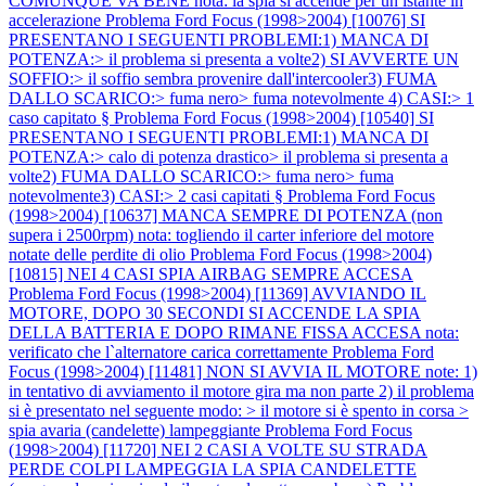
COMUNQUE VA BENE nota: la spia si accende per un istante in
accelerazione
Problema Ford Focus (1998>2004) [10076] SI
PRESENTANO I SEGUENTI PROBLEMI:1) MANCA DI
POTENZA:> il problema si presenta a volte2) SI AVVERTE UN
SOFFIO:> il soffio sembra provenire dall'intercooler3) FUMA
DALLO SCARICO:> fuma nero> fuma notevolmente 4) CASI:> 1
caso capitato §
Problema Ford Focus (1998>2004) [10540] SI
PRESENTANO I SEGUENTI PROBLEMI:1) MANCA DI
POTENZA:> calo di potenza drastico> il problema si presenta a
volte2) FUMA DALLO SCARICO:> fuma nero> fuma
notevolmente3) CASI:> 2 casi capitati §
Problema Ford Focus
(1998>2004) [10637] MANCA SEMPRE DI POTENZA (non
supera i 2500rpm) nota: togliendo il carter inferiore del motore
notate delle perdite di olio
Problema Ford Focus (1998>2004)
[10815] NEI 4 CASI SPIA AIRBAG SEMPRE ACCESA
Problema Ford Focus (1998>2004) [11369] AVVIANDO IL
MOTORE, DOPO 30 SECONDI SI ACCENDE LA SPIA
DELLA BATTERIA E DOPO RIMANE FISSA ACCESA nota:
verificato che l`alternatore carica correttamente
Problema Ford
Focus (1998>2004) [11481] NON SI AVVIA IL MOTORE note: 1)
in tentativo di avviamento il motore gira ma non parte 2) il problema
si è presentato nel seguente modo: > il motore si è spento in corsa >
spia avaria (candelette) lampeggiante
Problema Ford Focus
(1998>2004) [11720] NEI 2 CASI A VOLTE SU STRADA
PERDE COLPI LAMPEGGIA LA SPIA CANDELETTE