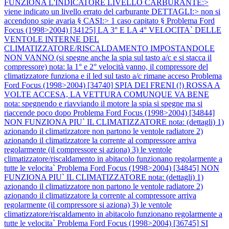
FUNZIONA L'INDICATORE LIVELLO CARBURANTE:>
viene indicato un livello errato del carburante DETTAGLI:> non si
accendono spie avaria § CASI:> 1 caso capitato §
Problema Ford
Focus (1998>2004) [34125] LA 3° E LA 4° VELOCITA` DELLE
VENTOLE INTERNE DEL
CLIMATIZZATORE/RISCALDAMENTO IMPOSTANDOLE
NON VANNO (si spegne anche la spia sul tasto a/c e si stacca il
compressore) nota: la 1° e 2° velocità vanno, il compressore del
climatizzatore funziona e il led sul tasto a/c rimane acceso
Problema
Ford Focus (1998>2004) [34740] SPIA DEI FRENI (!) ROSSA A
VOLTE ACCESA, LA VETTURA COMUNQUE VA BENE
nota: spegnendo e riavviando il motore la spia si spegne ma si
riaccende poco dopo
Problema Ford Focus (1998>2004) [34844]
NON FUNZIONA PIU` IL CLIMATIZZATORE nota: (dettagli) 1)
azionando il climatizzatore non partono le ventole radiatore 2)
azionando il climatizzatore la corrente al compressore arriva
regolarmente (il compressore si aziona) 3) le ventole
climatizzatore/riscaldamento in abitacolo funzionano regolarmente a
tutte le velocita`
Problema Ford Focus (1998>2004) [34845] NON
FUNZIONA PIU` IL CLIMATIZZATORE nota: (dettagli) 1)
azionando il climatizzatore non partono le ventole radiatore 2)
azionando il climatizzatore la corrente al compressore arriva
regolarmente (il compressore si aziona) 3) le ventole
climatizzatore/riscaldamento in abitacolo funzionano regolarmente a
tutte le velocita`
Problema Ford Focus (1998>2004) [36745] SI