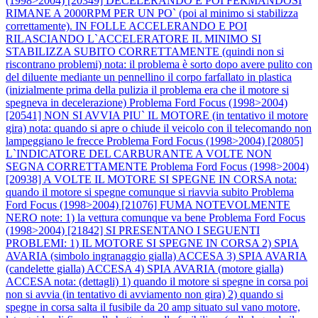
(1998>2004) [20349] DECELERANDO E POI FERMANDOSI
RIMANE A 2000RPM PER UN PO` (poi al minimo si stabilizza
correttamente). IN FOLLE ACCELERANDO E POI
RILASCIANDO L`ACCELERATORE IL MINIMO SI
STABILIZZA SUBITO CORRETTAMENTE (quindi non si
riscontrano problemi) nota: il problema è sorto dopo avere pulito con
del diluente mediante un pennellino il corpo farfallato in plastica
(inizialmente prima della pulizia il problema era che il motore si
spegneva in decelerazione)
Problema Ford Focus (1998>2004)
[20541] NON SI AVVIA PIU` IL MOTORE (in tentativo il motore
gira) nota: quando si apre o chiude il veicolo con il telecomando non
lampeggiano le frecce
Problema Ford Focus (1998>2004) [20805]
L`INDICATORE DEL CARBURANTE A VOLTE NON
SEGNA CORRETTAMENTE
Problema Ford Focus (1998>2004)
[20938] A VOLTE IL MOTORE SI SPEGNE IN CORSA nota:
quando il motore si spegne comunque si riavvia subito
Problema
Ford Focus (1998>2004) [21076] FUMA NOTEVOLMENTE
NERO note: 1) la vettura comunque va bene
Problema Ford Focus
(1998>2004) [21842] SI PRESENTANO I SEGUENTI
PROBLEMI: 1) IL MOTORE SI SPEGNE IN CORSA 2) SPIA
AVARIA (simbolo ingranaggio gialla) ACCESA 3) SPIA AVARIA
(candelette gialla) ACCESA 4) SPIA AVARIA (motore gialla)
ACCESA nota: (dettagli) 1) quando il motore si spegne in corsa poi
non si avvia (in tentativo di avviamento non gira) 2) quando si
spegne in corsa salta il fusibile da 20 amp situato sul vano motore,