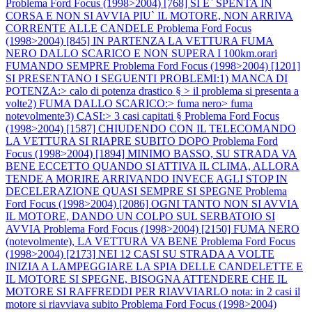
Problema Ford Focus (1998>2004) [768] SI E` SPENTA IN
CORSA E NON SI AVVIA PIU` IL MOTORE, NON ARRIVA
CORRENTE ALLE CANDELE
Problema Ford Focus
(1998>2004) [845] IN PARTENZA LA VETTURA FUMA
NERO DALLO SCARICO E NON SUPERA I 100km.orari
FUMANDO SEMPRE
Problema Ford Focus (1998>2004) [1201]
SI PRESENTANO I SEGUENTI PROBLEMI:1) MANCA DI
POTENZA:> calo di potenza drastico § > il problema si presenta a
volte2) FUMA DALLO SCARICO:> fuma nero> fuma
notevolmente3) CASI:> 3 casi capitati §
Problema Ford Focus
(1998>2004) [1587] CHIUDENDO CON IL TELECOMANDO
LA VETTURA SI RIAPRE SUBITO DOPO
Problema Ford
Focus (1998>2004) [1894] MINIMO BASSO, SU STRADA VA
BENE ECCETTO QUANDO SI ATTIVA IL CLIMA, ALLORA
TENDE A MORIRE ARRIVANDO INVECE AGLI STOP IN
DECELERAZIONE QUASI SEMPRE SI SPEGNE
Problema
Ford Focus (1998>2004) [2086] OGNI TANTO NON SI AVVIA
IL MOTORE, DANDO UN COLPO SUL SERBATOIO SI
AVVIA
Problema Ford Focus (1998>2004) [2150] FUMA NERO
(notevolmente), LA VETTURA VA BENE
Problema Ford Focus
(1998>2004) [2173] NEI 12 CASI SU STRADA A VOLTE
INIZIA A LAMPEGGIARE LA SPIA DELLE CANDELETTE E
IL MOTORE SI SPEGNE, BISOGNA ATTENDERE CHE IL
MOTORE SI RAFFREDDI PER RIAVVIARLO nota: in 2 casi il
motore si riavviava subito
Problema Ford Focus (1998>2004)