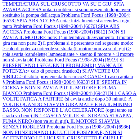
TEMPERATURA SUL CRUSCOTTO VA SU E GIU' SPIA
AVARIA ACCESA nota: i problemi si sono presentati dopo avere
sostituito la pompa dell'acqua
Problema Ford Focus (1998>2004)
[6578] SPIA ABS ACCESA nota: inizialmente si accendeva ogni
tanto
Problema Ford Focus (1998>2004) [6676] SPIA ABS
ACCESA
Problema Ford Focus (1998>2004) [6812] NON SI
AVVIA IL MOTORE note: 1) in tentativo di avviamento il motore
gira ma non parte 2) il problema si è presentato nel seguente modo:
> calo di potenza notevole su strada (il motore non va su di giri) >
spia avaria (candelette) lampeggiante > spento il motore > il motore
non si avvia più
Problema Ford Focus (1998>2004) [6919] SI
PRESENTANO I SEGUENTI PROBLEMI:1) MANCA DI
POTENZA:> calo di potenza drastico2) SI AVVERTE UN
SIBILO:> il sibilo proviene dallo scarico3) CASI:> 1 caso capitato
§
Problema Ford Focus (1998>2004) [6933] SI E' SPENTA IN
CORSA E NON SI AVVIA PIU' IL MOTORE E FUMA
BIANCO
Problema Ford Focus (1998>2004) [6942] IN 1 CASO A
VOLTE FATICA A PARTIRE (si avvia anche dopo 30 minuti). A
VOLTE QUANDO SI AVVIA GIRA MALE E HA IL MINIMO
BASSO, NON RISPONDE L`ACCELERATORE (ogni tanto su
strada va bene) IN 1 CASO A VOLTE SU STRADA STRAPPA,
FUMA NERO (non va su di giri). IL MOTORE SI AVVIA
SENZA PROBLEMI
Problema Ford Focus (1998>2004) [6986]
NON FUNZIONANO LE LUCI DI POSIZIONE, NON SI
ACCENDONO LE LUCI SUL CRUSCOTTO E QUELLE