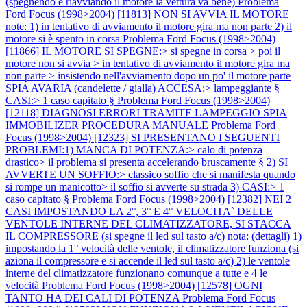
(spegnendo e riavviando il motore la vettura va bene)
Problema
Ford Focus (1998>2004) [11813] NON SI AVVIA IL MOTORE
note: 1) in tentativo di avviamento il motore gira ma non parte 2) il
motore si è spento in corsa
Problema Ford Focus (1998>2004)
[11866] IL MOTORE SI SPEGNE:> si spegne in corsa > poi il
motore non si avvia > in tentativo di avviamento il motore gira ma
non parte > insistendo nell'avviamento dopo un po' il motore parte
SPIA AVARIA (candelette / gialla) ACCESA:> lampeggiante §
CASI:> 1 caso capitato §
Problema Ford Focus (1998>2004)
[12118] DIAGNOSI ERRORI TRAMITE LAMPEGGIO SPIA
IMMOBILIZER PROCEDURA MANUALE
Problema Ford
Focus (1998>2004) [12323] SI PRESENTANO I SEGUENTI
PROBLEMI:1) MANCA DI POTENZA:> calo di potenza
drastico> il problema si presenta accelerando bruscamente § 2) SI
AVVERTE UN SOFFIO:> classico soffio che si manifesta quando
si rompe un manicotto> il soffio si avverte su strada 3) CASI:> 1
caso capitato §
Problema Ford Focus (1998>2004) [12382] NEI 2
CASI IMPOSTANDO LA 2°, 3° E 4° VELOCITA` DELLE
VENTOLE INTERNE DEL CLIMATIZZATORE, SI STACCA
IL COMPRESSORE (si spegne il led sul tasto a/c) nota: (dettagli) 1)
impostando la 1° velocità delle ventole, il climatizzatore funziona (si
aziona il compressore e si accende il led sul tasto a/c) 2) le ventole
interne del climatizzatore funzionano comunque a tutte e 4 le
velocità
Problema Ford Focus (1998>2004) [12578] OGNI
TANTO HA DEI CALI DI POTENZA
Problema Ford Focus