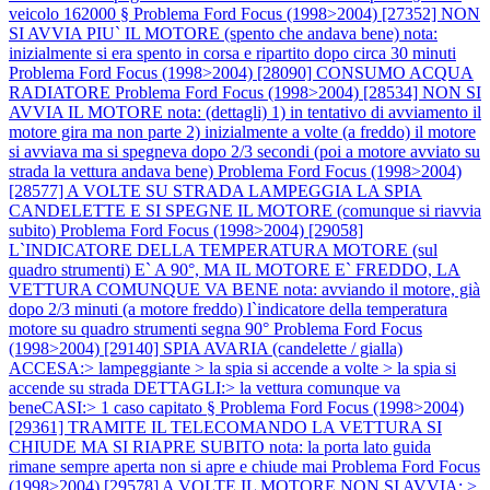
veicolo 162000 §
Problema Ford Focus (1998>2004) [27352] NON
SI AVVIA PIU` IL MOTORE (spento che andava bene) nota:
inizialmente si era spento in corsa e ripartito dopo circa 30 minuti
Problema Ford Focus (1998>2004) [28090] CONSUMO ACQUA
RADIATORE
Problema Ford Focus (1998>2004) [28534] NON SI
AVVIA IL MOTORE nota: (dettagli) 1) in tentativo di avviamento il
motore gira ma non parte 2) inizialmente a volte (a freddo) il motore
si avviava ma si spegneva dopo 2/3 secondi (poi a motore avviato su
strada la vettura andava bene)
Problema Ford Focus (1998>2004)
[28577] A VOLTE SU STRADA LAMPEGGIA LA SPIA
CANDELETTE E SI SPEGNE IL MOTORE (comunque si riavvia
subito)
Problema Ford Focus (1998>2004) [29058]
L`INDICATORE DELLA TEMPERATURA MOTORE (sul
quadro strumenti) E` A 90°, MA IL MOTORE E` FREDDO, LA
VETTURA COMUNQUE VA BENE nota: avviando il motore, già
dopo 2/3 minuti (a motore freddo) l`indicatore della temperatura
motore su quadro strumenti segna 90°
Problema Ford Focus
(1998>2004) [29140] SPIA AVARIA (candelette / gialla)
ACCESA:> lampeggiante > la spia si accende a volte > la spia si
accende su strada DETTAGLI:> la vettura comunque va
beneCASI:> 1 caso capitato §
Problema Ford Focus (1998>2004)
[29361] TRAMITE IL TELECOMANDO LA VETTURA SI
CHIUDE MA SI RIAPRE SUBITO nota: la porta lato guida
rimane sempre aperta non si apre e chiude mai
Problema Ford Focus
(1998>2004) [29578] A VOLTE IL MOTORE NON SI AVVIA: >