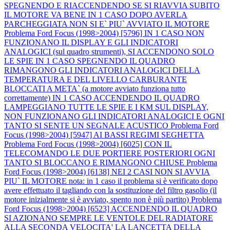
SPEGNENDO E RIACCENDENDO SE SI RIAVVIA SUBITO
IL MOTORE VA BENE IN 1 CASO DOPO AVERLA
PARCHEGGIATA NON SI E` PIU` AVVIATO IL MOTORE
Problema Ford Focus (1998>2004) [5796] IN 1 CASO NON
FUNZIONANO IL DISPLAY E GLI INDICATORI
ANALOGICI (sul quadro strumenti), SI ACCENDONO SOLO
LE SPIE IN 1 CASO SPEGNENDO IL QUADRO
RIMANGONO GLI INDICATORI ANALOGICI DELLA
TEMPERATURA E DEL LIVELLO CARBURANTE
BLOCCATI A META` (a motore avviato funziona tutto
correttamente) IN 1 CASO ACCENDENDO IL QUADRO
LAMPEGGIANO TUTTE LE SPIE E I KM SUL DISPLAY,
NON FUNZIONANO GLI INDICATORI ANALOGICI E OGNI
TANTO SI SENTE UN SEGNALE ACUSTICO
Problema Ford
Focus (1998>2004) [5947] AI BASSI REGIMI SEGHETTA
Problema Ford Focus (1998>2004) [6025] CON IL
TELECOMANDO LE DUE PORTIERE POSTERIORI OGNI
TANTO SI BLOCCANO E RIMANGONO CHIUSE
Problema
Ford Focus (1998>2004) [6138] NEI 2 CASI NON SI AVVIA
PIU` IL MOTORE nota: in 1 caso il problema si è verificato dopo
avere effettuato il tagliando con la sostituzione del filtro gasolio (il
motore inizialmente si è avviato, spento non è più partito)
Problema
Ford Focus (1998>2004) [6523] ACCENDENDO IL QUADRO
SI AZIONANO SEMPRE LE VENTOLE DEL RADIATORE
ALLA SECONDA VELOCITA' LA LANCETTA DELLA