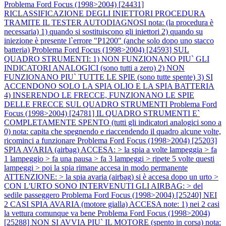
Problema Ford Focus (1998>2004) [24431]
RICLASSIFICAZIONE DEGLI INIETTORI PROCEDURA
TRAMITE IL TESTER AUTODIAGNOSI nota: (la procedura è
necessaria) 1) quando si sostituiscono gli iniettori 2) quando su
iniezione è presente l`errore "P1200" (anche solo dopo uno stacco
batteria)
Problema Ford Focus (1998>2004) [24593] SUL
QUADRO STRUMENTI: 1) NON FUNZIONANO PIU` GLI
INDICATORI ANALOGICI (sono tutti a zero) 2) NON
FUNZIONANO PIU` TUTTE LE SPIE (sono tutte spente) 3) SI
ACCENDONO SOLO LA SPIA OLIO E LA SPIA BATTERIA
4) INSERENDO LE FRECCE, FUNZIONANO LE SPIE
DELLE FRECCE SUL QUADRO STRUMENTI
Problema Ford
Focus (1998>2004) [24781] IL QUADRO STRUMENTI E`
COMPLETAMENTE SPENTO (tutti gli indicatori analogici sono a
0) nota: capita che spegnendo e riaccendendo il quadro alcune volte,
ricominci a funzionare
Problema Ford Focus (1998>2004) [25203]
SPIA AVARIA (airbag) ACCESA: > la spia a volte lampeggia > fa
1 lampeggio > fa una pausa > fa 3 lampeggi > ripete 5 volte questi
lampeggi > poi la spia rimane accesa in modo permanente
ATTENZIONE: > la spia avaria (airbag) si è accesa dopo un urto >
CON L'URTO SONO INTERVENUTI GLI AIRBAG: > del
sedile passeggero
Problema Ford Focus (1998>2004) [25240] NEI
2 CASI SPIA AVARIA (motore gialla) ACCESA note: 1) nei 2 casi
la vettura comunque va bene
Problema Ford Focus (1998>2004)
[25288] NON SI AVVIA PIU` IL MOTORE (spento in corsa) nota: