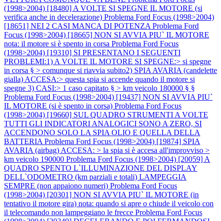
(1998>2004) [18480] A VOLTE SI SPEGNE IL MOTORE (si
verifica anche in decelerazione)
Problema Ford Focus (1998>2004)
[18651] NEI 2 CASI MANCA DI POTENZA
Problema Ford
Focus (1998>2004) [18665] NON SI AVVIA PIU` IL MOTORE
nota: il motore si è spento in corsa
Problema Ford Focus
(1998>2004) [19310] SI PRESENTANO I SEGUENTI
PROBLEMI:1) A VOLTE IL MOTORE SI SPEGNE:> si spegne
in corsa § > comunque si riavvia subito2) SPIA AVARIA (candelette
gialla) ACCESA:> questa spia si accende quando il motore si
spegne 3) CASI:> 1 caso capitato § > km veicolo 180000 § §
Problema Ford Focus (1998>2004) [19437] NON SI AVVIA PIU`
IL MOTORE (si è spento in corsa)
Problema Ford Focus
(1998>2004) [19660] SUL QUADRO STRUMENTI A VOLTE
TUTTI GLI INDICATORI ANALOGICI SONO A ZERO, SI
ACCENDONO SOLO LA SPIA OLIO E QUELLA DELLA
BATTERIA
Problema Ford Focus (1998>2004) [19874] SPIA
AVARIA (airbag) ACCESA: > la spia si è accesa all'improvviso >
km veicolo 190000
Problema Ford Focus (1998>2004) [20059] A
QUADRO SPENTO L`ILLUMINAZIONE DEL DISPLAY
DELL`ODOMETRO (km parziali e totali) LAMPEGGIA
SEMPRE (non appaiono numeri)
Problema Ford Focus
(1998>2004) [20301] NON SI AVVIA PIU` IL MOTORE (in
tentativo il motore gira) nota: quando si apre o chiude il veicolo con
il telecomando non lampeggiano le frecce
Problema Ford Focus