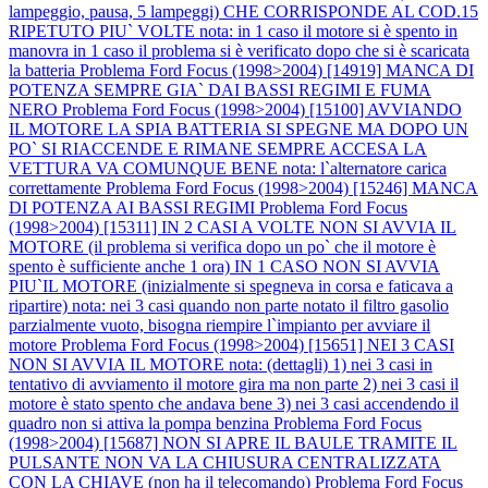
lampeggio, pausa, 5 lampeggi) CHE CORRISPONDE AL COD.15
RIPETUTO PIU` VOLTE nota: in 1 caso il motore si è spento in
manovra in 1 caso il problema si è verificato dopo che si è scaricata
la batteria
Problema Ford Focus (1998>2004) [14919] MANCA DI
POTENZA SEMPRE GIA` DAI BASSI REGIMI E FUMA
NERO
Problema Ford Focus (1998>2004) [15100] AVVIANDO
IL MOTORE LA SPIA BATTERIA SI SPEGNE MA DOPO UN
PO` SI RIACCENDE E RIMANE SEMPRE ACCESA LA
VETTURA VA COMUNQUE BENE nota: l`alternatore carica
correttamente
Problema Ford Focus (1998>2004) [15246] MANCA
DI POTENZA AI BASSI REGIMI
Problema Ford Focus
(1998>2004) [15311] IN 2 CASI A VOLTE NON SI AVVIA IL
MOTORE (il problema si verifica dopo un po` che il motore è
spento è sufficiente anche 1 ora) IN 1 CASO NON SI AVVIA
PIU`IL MOTORE (inizialmente si spegneva in corsa e faticava a
ripartire) nota: nei 3 casi quando non parte notato il filtro gasolio
parzialmente vuoto, bisogna riempire l`impianto per avviare il
motore
Problema Ford Focus (1998>2004) [15651] NEI 3 CASI
NON SI AVVIA IL MOTORE nota: (dettagli) 1) nei 3 casi in
tentativo di avviamento il motore gira ma non parte 2) nei 3 casi il
motore è stato spento che andava bene 3) nei 3 casi accendendo il
quadro non si attiva la pompa benzina
Problema Ford Focus
(1998>2004) [15687] NON SI APRE IL BAULE TRAMITE IL
PULSANTE NON VA LA CHIUSURA CENTRALIZZATA
CON LA CHIAVE (non ha il telecomando)
Problema Ford Focus