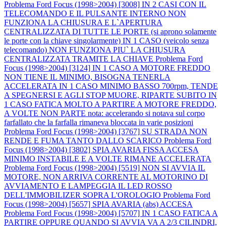
Problema Ford Focus (1998>2004) [3008] IN 2 CASI CON IL
TELECOMANDO E IL PULSANTE INTERNO NON
FUNZIONA LA CHIUSURA E L`APERTURA
CENTRALIZZATA DI TUTTE LE PORTE (si aprono solamente
le porte con la chiave singolarmente) IN 1 CASO (veicolo senza
telecomando) NON FUNZIONA PIU` LA CHIUSURA
CENTRALIZZATA TRAMITE LA CHIAVE
Problema Ford
Focus (1998>2004) [3124] IN 1 CASO A MOTORE FREDDO
NON TIENE IL MINIMO, BISOGNA TENERLA
ACCELERATA IN 1 CASO MINIMO BASSO 700rpm, TENDE
A SPEGNERSI E AGLI STOP MUORE, RIPARTE SUBITO IN
1 CASO FATICA MOLTO A PARTIRE A MOTORE FREDDO,
A VOLTE NON PARTE nota: accelerando si notava sul corpo
farfallato che la farfalla rimaneva bloccata in varie posizioni
Problema Ford Focus (1998>2004) [3767] SU STRADA NON
RENDE E FUMA TANTO DALLO SCARICO
Problema Ford
Focus (1998>2004) [3802] SPIA AVARIA FISSA ACCESA
MINIMO INSTABILE E A VOLTE RIMANE ACCELERATA
Problema Ford Focus (1998>2004) [5519] NON SI AVVIA IL
MOTORE, NON ARRIVA CORRENTE AL MOTORINO DI
AVVIAMENTO E LAMPEGGIA IL LED ROSSO
DELL'IMMOBILIZER SOPRA L'OROLOGIO
Problema Ford
Focus (1998>2004) [5657] SPIA AVARIA (abs) ACCESA
Problema Ford Focus (1998>2004) [5707] IN 1 CASO FATICA A
PARTIRE OPPURE QUANDO SI AVVIA VA A 2/3 CILINDRI,