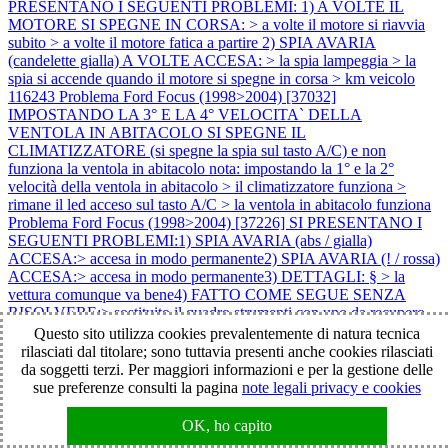
PRESENTANO I SEGUENTI PROBLEMI: 1) A VOLTE IL
MOTORE SI SPEGNE IN CORSA: > a volte il motore si riavvia
subito > a volte il motore fatica a partire 2) SPIA AVARIA
(candelette gialla) A VOLTE ACCESA: > la spia lampeggia > la
spia si accende quando il motore si spegne in corsa > km veicolo
116243
Problema Ford Focus (1998>2004) [37032]
IMPOSTANDO LA 3° E LA 4° VELOCITA` DELLA
VENTOLA IN ABITACOLO SI SPEGNE IL
CLIMATIZZATORE (si spegne la spia sul tasto A/C) e non
funziona la ventola in abitacolo nota: impostando la 1° e la 2°
velocità della ventola in abitacolo > il climatizzatore funziona >
rimane il led acceso sul tasto A/C > la ventola in abitacolo funziona
Problema Ford Focus (1998>2004) [37226] SI PRESENTANO I
SEGUENTI PROBLEMI:1) SPIA AVARIA (abs / gialla)
ACCESA:> accesa in modo permanente2) SPIA AVARIA (! / rossa)
ACCESA:> accesa in modo permanente3) DETTAGLI: § > la
vettura comunque va bene4) FATTO COME SEGUE SENZA
RISOLVERE:> sostituito il quadro strumenti con uno da recupero
5) CASI:> 1 caso capitato § > km veicolo 180000 §
Problema Ford
Questo sito utilizza cookies prevalentemente di natura tecnica
Focus (1998>2004) [37514] SI PRESENTANO I SEGUENTI
rilasciati dal titolare; sono tuttavia presenti anche cookies rilasciati
PROBLEMI: 1) IL MOTORE NON SI AVVIA: > il motore parte
da soggetti terzi. Per maggiori informazioni e per la gestione delle
ma si spegne subito 2) SPIA AVARIA (candelette gialla)
sue preferenze consulti la pagina
note legali privacy e cookies
LAMPEGGIANTE 3) DETTAGLI: > inizialmente mancava di
potenza 4) ATTENZIONE: > il problema è sorto dopo che il veicolo
OK, ho capito
è rimasto fermo con la batteria scollegata per circa 20 giorni note: 1)