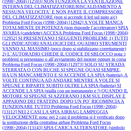
(1998>2004) [12593] NON FUNZIONA LA VENTILAZIONE
INTERNA DEL CLIMATIZZATORE/RISCALDAMENTO A
NESSUNA VELOCITA` E NON PARTE IL COMPRESSORE
DEL CLIMATIZZATORE (non si accende il led sul tasto a/c)
Problema Ford Focus (1998>2004) [12942] A VOLTE MANCA
TOTALMENTE DI POTENZA (non risponde l`acceleratore) SPIA
AVARIA (candelette) ACCESA
Problema Ford Focus (1998>2004)
[12952] SI PRESENTANO I SEGUENTI PROBLEMI: 1) TUTTI
GLI INDICATORI ANALOGICI DEL QUADRO STRUMENTI
VANNO AL MASSIMO (poco dopo si stabilizzano correttamente)
2) L`AUTORADIO CHIEDE IL CODICE DI SBLOCCO nota: i
problemi si presentano o all`avviamento del motore oppure in corsa
Problema Ford Focus (1998>2004) [12973] SOLO SU STRADA
STERRATA O CON BUCHE SI SPEGNE QUASI SEMPRE,
HA UN MANCAMENTO E SI ACCENDE LA SPIA (batteria), A
VOLTE CONTINUA AD ANDARE MENTRE A VOLTE SI
SPEGNE E RIPARTE SUBITO OLTRE LA SPIA (batteria) SI
ACCENDE LA SPIA (gialla con un ingranaggio e !) QUANDO IL
MOTORE SI SPEGNE SI AZZERANO I KM SUL DISPLAY E
APPAIONO DEI TRATTINI, DOPO UN PO` RICOMINCIA A
FUNZIONARE TUTTO
Problema Ford Focus (1998>2004)
[13112] NEI 2 CASI LA SPIA AIRBAG LAMPEGGIA
VELOCEMENTE nota: nei 2 casi il problema si è verificato dopo
la sostituzione della centralina airbag
Problema Ford Focus
(1998>2004) [13143] SPIA CARICA ALTERNATORE (simbolo