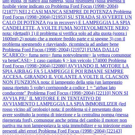
lato guida, di fianco alla batteria, sulla fusibiliera (sulla legenda il
fusibile viene indicato co
Problema Ford Focus (1998>2004)
[21877] NEI 2 CASI MANCA SEMPRE DI POTENZA
Problema
Ford Focus (1998>2004) [21953] SU STRADA SI AVVERTE UN
CALO DI POTENZA (va in recovery) E LAMPEGGIA LA SPIA
CANDELETTE, A VOLTE FUMA NOTEVOLMENTE NERO
nota: (dettagli) 1) il problema si verifica solo ad alta quota (sopra i
1600mt) 2) notato che a motore freddo parte e si spegne 3) con il
problema spegnendo e riavviando, ricomincia ad andare bene
Problema Ford Focus (1998>2004) [21972] FUMA DALLO
SCARICO:> fuma nero> fuma notevolmente> la vettura comunque
va beneCASI:> 1 caso capitato § > km veicolo 174000
Problema
Ford Focus (1998>2004) [22080] AVVIANDO IL MOTORE LA
SPIA AIRBAG FA 5 LAMPEGGI E POI RIMANE SEMPRE
ACCESA. GIRANDO IL VOLANTE A VOLTE IL CLACSON
NON FUNZIONA nota: il lampeggio della spia (un lampeggio
pausa ripetuto 5 volte) corrisponde a codice 1 = "airbag lato
conducente"
Problema Ford Focus (1998>2004) [22110] NON SI
AVVIA PIU` IL MOTORE E IN TENTATIVO DI
AVVIAMENTO LAMPEGGIA LA SPIA IMMOBILIZER (led
rosso vicino all`orologio) nota: il problema si è presentato dopo
avere sostituito la pompa di iniezione e la centralina pompa (messa
rigenerata ford), comunque anche prima del cambio il motore non
partiva ma non lampeggiava la spia immobilizer e su iniezione erano
presenti altri errori
Problema Ford Focus (1998>2004) [22143]