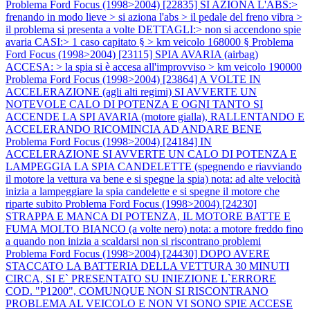
Problema Ford Focus (1998>2004) [22835] SI AZIONA L'ABS:>
frenando in modo lieve > si aziona l'abs > il pedale del freno vibra >
il problema si presenta a volte DETTAGLI:> non si accendono spie
avaria CASI:> 1 caso capitato § > km veicolo 168000 §
Problema
Ford Focus (1998>2004) [23115] SPIA AVARIA (airbag)
ACCESA: > la spia si è accesa all'improvviso > km veicolo 190000
Problema Ford Focus (1998>2004) [23864] A VOLTE IN
ACCELERAZIONE (agli alti regimi) SI AVVERTE UN
NOTEVOLE CALO DI POTENZA E OGNI TANTO SI
ACCENDE LA SPI AVARIA (motore gialla), RALLENTANDO E
ACCELERANDO RICOMINCIA AD ANDARE BENE
Problema Ford Focus (1998>2004) [24184] IN
ACCELERAZIONE SI AVVERTE UN CALO DI POTENZA E
LAMPEGGIA LA SPIA CANDELETTE (spegnendo e riavviando
il motore la vettura va bene e si spegne la spia) nota: ad alte velocità
inizia a lampeggiare la spia candelette e si spegne il motore che
riparte subito
Problema Ford Focus (1998>2004) [24230]
STRAPPA E MANCA DI POTENZA, IL MOTORE BATTE E
FUMA MOLTO BIANCO (a volte nero) nota: a motore freddo fino
a quando non inizia a scaldarsi non si riscontrano problemi
Problema Ford Focus (1998>2004) [24430] DOPO AVERE
STACCATO LA BATTERIA DELLA VETTURA 30 MINUTI
CIRCA, SI E` PRESENTATO SU INIEZIONE L`ERRORE
COD. "P1200", COMUNQUE NON SI RISCONTRANO
PROBLEMA AL VEICOLO E NON VI SONO SPIE ACCESE