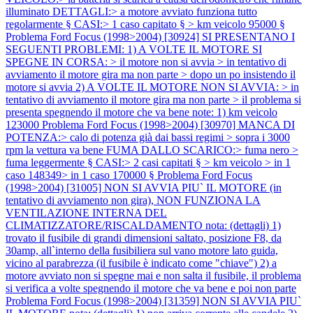
illuminato DETTAGLI:> a motore avviato funziona tutto
regolarmente § CASI:> 1 caso capitato § > km veicolo 95000 §
Problema Ford Focus (1998>2004) [30924] SI PRESENTANO I
SEGUENTI PROBLEMI: 1) A VOLTE IL MOTORE SI
SPEGNE IN CORSA: > il motore non si avvia > in tentativo di
avviamento il motore gira ma non parte > dopo un po insistendo il
motore si avvia 2) A VOLTE IL MOTORE NON SI AVVIA: > in
tentativo di avviamento il motore gira ma non parte > il problema si
presenta spegnendo il motore che va bene note: 1) km veicolo
123000
Problema Ford Focus (1998>2004) [30970] MANCA DI
POTENZA:> calo di potenza già dai bassi regimi > sopra i 3000
rpm la vettura va bene FUMA DALLO SCARICO:> fuma nero >
fuma leggermente § CASI:> 2 casi capitati § > km veicolo > in 1
caso 148349> in 1 caso 170000 §
Problema Ford Focus
(1998>2004) [31005] NON SI AVVIA PIU` IL MOTORE (in
tentativo di avviamento non gira), NON FUNZIONA LA
VENTILAZIONE INTERNA DEL
CLIMATIZZATORE/RISCALDAMENTO nota: (dettagli) 1)
trovato il fusibile di grandi dimensioni saltato, posizione F8, da
30amp, all`interno della fusibiliera sul vano motore lato guida,
vicino al parabrezza (il fusibile è indicato come "chiave") 2) a
motore avviato non si spegne mai e non salta il fusibile, il problema
si verifica a volte spegnendo il motore che va bene e poi non parte
Problema Ford Focus (1998>2004) [31359] NON SI AVVIA PIU`