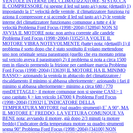
VENTOLE INTERNE DEL CLIMATIZZATORE, SI STACCA
IL COMPRESSORE (si spegne il led sul tasto a/c) nota: (dettagli) 1)
impostando la 1° velocità delle ventole, il climatizzatore funziona (si
aziona il compressore e si accende il led sul tasto a/c) 2) le ventole
interne del climatizzatore funzionano comunque a tutte e 4 le
velocità
Problema Ford Focus (1998>2004) [32894] NON SI
AVVIA IL MOTORE nota: non arriva corrente alle candele
Problema Ford Focus (1998>2004) [33525] A VOLTE IL
MOTORE VIBRA NOTEVOLMENTE (batte) nota: (dettaglI) 1) il
problema è sorto dopo che è stato sostituito il volano mettendone
uno non originale senza parastrappi (quello che era montato prima
sul veicolo aveva il parastrappi) 2) il problema si nota a circa 1500
rpm in rilascio premendo la frizione per cambiare marcia
Problema
Ford Focus (1998>2004) [33639] IL MOTORE HA IL MINIMO
BASSO:> azionando la ventola in abitacolo del climatizzatore /
riscaldamento il minimo si abbassa ulteriormente> azionando i fari il
minimo si abbassa ulteriormente> minimo a circa 680 / 770
rpmDETTAGLI:> il motore comunque non si spegne CASI:> 1
caso capitato § > km veicolo 147000 §
Problema Ford Focus
(1998>2004) [33932] L`INDICATORE DELLA
TEMPERATURA MOTORE (sul quadro strumenti) E` A 90°, MA
IL MOTORE E` FREDDO, LA VETTURA COMUNQUE VA
BENE nota: avviando il motore, già dopo 2/3 minuti (a motore
freddo) l`indicatore della temperatura motore su quadro strumenti
segna 90°
Problema Ford Focus (1998>2004) [34100] NON