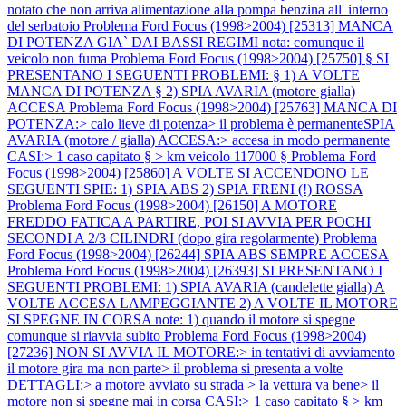
notato che non arriva alimentazione alla pompa benzina all' interno
del serbatoio
Problema Ford Focus (1998>2004) [25313] MANCA
DI POTENZA GIA` DAI BASSI REGIMI nota: comunque il
veicolo non fuma
Problema Ford Focus (1998>2004) [25750] § SI
PRESENTANO I SEGUENTI PROBLEMI: § 1) A VOLTE
MANCA DI POTENZA § 2) SPIA AVARIA (motore gialla)
ACCESA
Problema Ford Focus (1998>2004) [25763] MANCA DI
POTENZA:> calo lieve di potenza> il problema è permanenteSPIA
AVARIA (motore / gialla) ACCESA:> accesa in modo permanente
CASI:> 1 caso capitato § > km veicolo 117000 §
Problema Ford
Focus (1998>2004) [25860] A VOLTE SI ACCENDONO LE
SEGUENTI SPIE: 1) SPIA ABS 2) SPIA FRENI (!) ROSSA
Problema Ford Focus (1998>2004) [26150] A MOTORE
FREDDO FATICA A PARTIRE, POI SI AVVIA PER POCHI
SECONDI A 2/3 CILINDRI (dopo gira regolarmente)
Problema
Ford Focus (1998>2004) [26244] SPIA ABS SEMPRE ACCESA
Problema Ford Focus (1998>2004) [26393] SI PRESENTANO I
SEGUENTI PROBLEMI: 1) SPIA AVARIA (candelette gialla) A
VOLTE ACCESA LAMPEGGIANTE 2) A VOLTE IL MOTORE
SI SPEGNE IN CORSA note: 1) quando il motore si spegne
comunque si riavvia subito
Problema Ford Focus (1998>2004)
[27236] NON SI AVVIA IL MOTORE:> in tentativi di avviamento
il motore gira ma non parte> il problema si presenta a volte
DETTAGLI:> a motore avviato su strada > la vettura va bene> il
motore non si spegne mai in corsa CASI:> 1 caso capitato § > km