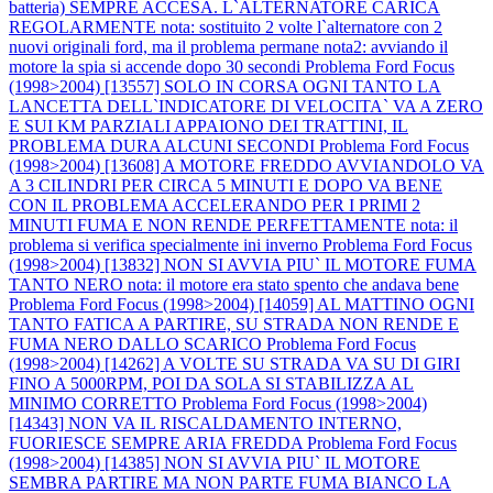
batteria) SEMPRE ACCESA. L`ALTERNATORE CARICA
REGOLARMENTE nota: sostituito 2 volte l`alternatore con 2
nuovi originali ford, ma il problema permane nota2: avviando il
motore la spia si accende dopo 30 secondi
Problema Ford Focus
(1998>2004) [13557] SOLO IN CORSA OGNI TANTO LA
LANCETTA DELL`INDICATORE DI VELOCITA` VA A ZERO
E SUI KM PARZIALI APPAIONO DEI TRATTINI, IL
PROBLEMA DURA ALCUNI SECONDI
Problema Ford Focus
(1998>2004) [13608] A MOTORE FREDDO AVVIANDOLO VA
A 3 CILINDRI PER CIRCA 5 MINUTI E DOPO VA BENE
CON IL PROBLEMA ACCELERANDO PER I PRIMI 2
MINUTI FUMA E NON RENDE PERFETTAMENTE nota: il
problema si verifica specialmente ini inverno
Problema Ford Focus
(1998>2004) [13832] NON SI AVVIA PIU` IL MOTORE FUMA
TANTO NERO nota: il motore era stato spento che andava bene
Problema Ford Focus (1998>2004) [14059] AL MATTINO OGNI
TANTO FATICA A PARTIRE, SU STRADA NON RENDE E
FUMA NERO DALLO SCARICO
Problema Ford Focus
(1998>2004) [14262] A VOLTE SU STRADA VA SU DI GIRI
FINO A 5000RPM, POI DA SOLA SI STABILIZZA AL
MINIMO CORRETTO
Problema Ford Focus (1998>2004)
[14343] NON VA IL RISCALDAMENTO INTERNO,
FUORIESCE SEMPRE ARIA FREDDA
Problema Ford Focus
(1998>2004) [14385] NON SI AVVIA PIU` IL MOTORE
SEMBRA PARTIRE MA NON PARTE FUMA BIANCO LA