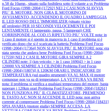
n.58 da 10amp., situato sulla fusibilera sotto il volante a sx
Problema
Ford Focus (1998>2004) [17292] NEI 2 CASI NON SI AVVIA
PIU` IL MOTORE, NON GIRA IL MOTORINO DI
AVVIAMENTO, ACCENDENDO IL QUADRO LAMPEGGIA
IL LED ROSSO DELL`IMMOBILIZER (situato vicino
all`orologio) PER 10 SECONDI VELOCEMENTE E POI
LENTAMENTE (1 lampeggio, pausa, 5 lampeggi) CHE
CORRISPONDE AL COD.15 RIPETUTO PIU` VOLTE nota: in
1 caso il motore si è spento in manovra in 1 caso il problema si è
verificato dopo che si è scaricata la batteria
Problema Ford Focus
(1998>2004) [17364] NON SI AVVIA PIU` IL MOTORE nota: era
stata spenta che andava bene
Problema Ford Focus (1998>2004)
[17559] NEI 2 CASI IL MOTORE GIRA SEMPRE A 2
CILINDRI note: 1) km veicolo: > in 1 caso 169043 > in 1 caso
120000 VA SEMPRE A 3 CILINDRI
Problema Ford Focus
(1998>2004) [18074] A 120KM ORARI L`INDICATORE DI
TEMPERATURA (sul quadro strumenti) VA AL MAX (il motore
comunque non va su di temperatura), LA VETTURA VA BENE
nota: il problema si verifica a qualsiasi temperatura del motore, basta
superare i 120km orari
Problema Ford Focus (1998>2004) [18261]
NON FUNZIONA PIU` IL CLIMATIZZATORE, PREMENDO
IL TASTO A/C NON SI ACCENDE IL LED nota: non arriva
corrente al compressore
Problema Ford Focus (1998>2004) [18431]
SPIA AVARIA (motore gialla) SEMPRE ACCESA, LA
VETTURA COMUNQUE VA BENE
Problema Ford Focus