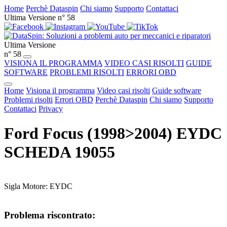
Home
Perchè Dataspin
Chi siamo
Supporto
Contattaci
Ultima Versione n° 58
Ultima Versione
n° 58
VISIONA IL PROGRAMMA
VIDEO CASI RISOLTI
GUIDE
SOFTWARE
PROBLEMI RISOLTI
ERRORI OBD
Home
Visiona il programma
Video casi risolti
Guide software
Problemi risolti
Errori OBD
Perchè Dataspin
Chi siamo
Supporto
Contattaci
Privacy
Ford Focus (1998>2004) EYDC
SCHEDA 19055
Sigla Motore: EYDC
Problema riscontrato: