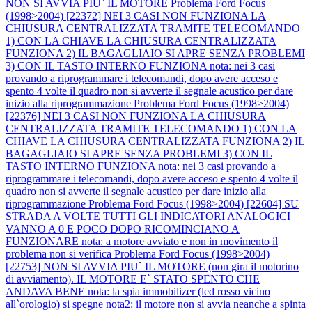
NON SI AVVIA PIU` IL MOTORE
Problema Ford Focus
(1998>2004) [22372] NEI 3 CASI NON FUNZIONA LA
CHIUSURA CENTRALIZZATA TRAMITE TELECOMANDO
1) CON LA CHIAVE LA CHIUSURA CENTRALIZZATA
FUNZIONA 2) IL BAGAGLIAIO SI APRE SENZA PROBLEMI
3) CON IL TASTO INTERNO FUNZIONA nota: nei 3 casi
provando a riprogrammare i telecomandi, dopo avere acceso e
spento 4 volte il quadro non si avverte il segnale acustico per dare
inizio alla riprogrammazione
Problema Ford Focus (1998>2004)
[22376] NEI 3 CASI NON FUNZIONA LA CHIUSURA
CENTRALIZZATA TRAMITE TELECOMANDO 1) CON LA
CHIAVE LA CHIUSURA CENTRALIZZATA FUNZIONA 2) IL
BAGAGLIAIO SI APRE SENZA PROBLEMI 3) CON IL
TASTO INTERNO FUNZIONA nota: nei 3 casi provando a
riprogrammare i telecomandi, dopo avere acceso e spento 4 volte il
quadro non si avverte il segnale acustico per dare inizio alla
riprogrammazione
Problema Ford Focus (1998>2004) [22604] SU
STRADA A VOLTE TUTTI GLI INDICATORI ANALOGICI
VANNO A 0 E POCO DOPO RICOMINCIANO A
FUNZIONARE nota: a motore avviato e non in movimento il
problema non si verifica
Problema Ford Focus (1998>2004)
[22753] NON SI AVVIA PIU` IL MOTORE (non gira il motorino
di avviamento). IL MOTORE E` STATO SPENTO CHE
ANDAVA BENE nota: la spia immobilizer (led rosso vicino
all`orologio) si spegne nota2: il motore non si avvia neanche a spinta