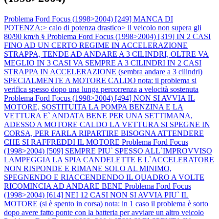
Problema Ford Focus (1998>2004) [249] MANCA DI
POTENZA:> calo di potenza drastico> il veicolo non supera gli
80/90 km/h §
Problema Ford Focus (1998>2004) [319] IN 2 CASI
FINO AD UN CERTO REGIME IN ACCELERAZIONE
STRAPPA, TENDE AD ANDARE A 3 CILINDRI, OLTRE VA
MEGLIO IN 3 CASI VA SEMPRE A 3 CILINDRI IN 2 CASI
STRAPPA IN ACCELERAZIONE (sembra andare a 3 cilindri)
SPECIALMENTE A MOTORE CALDO nota: il problema si
verifica spesso dopo una lunga percorrenza a velocità sostenuta
Problema Ford Focus (1998>2004) [494] NON SI AVVIA IL
MOTORE, SOSTITUITA LA POMPA BENZINA E LA
VETTURA E` ANDATA BENE PER UNA SETTIMANA,
ADESSO A MOTORE CALDO LA VETTURA SI SPEGNE IN
CORSA, PER FARLA RIPARTIRE BISOGNA ATTENDERE
CHE SI RAFFREDDI IL MOTORE
Problema Ford Focus
(1998>2004) [509] SEMPRE PIU` SPESSO ALL`IMPROVVISO
LAMPEGGIA LA SPIA CANDELETTE E L`ACCELERATORE
NON RISPONDE E RIMANE SOLO AL MINIMO,
SPEGNENDO E RIACCENDENDO IL QUADRO A VOLTE
RICOMINCIA AD ANDARE BENE
Problema Ford Focus
(1998>2004) [614] NEI 12 CASI NON SI AVVIA PIU` IL
MOTORE (si è spento in corsa) nota: in 1 caso il problema è sorto
dopo avere fatto ponte con la batteria per avviare un altro veicolo