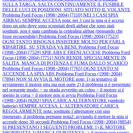
SULLA TARGA. SALTA CONTINUAMENTE IL FUSIBILE
DELLE LUCI DI POSIZIONI, SITUATO SOTTO IL VOLANTE
Problema Ford Focus (1998>2004) [7110] NEI 3 CASI SPIA
AIRBAG SEMPRE ACCESA nota: nei 3 casi la spia si è accesa
dopo un urto dove sono scoppiati degli airbag che sono stati
sostituiti, non è stata cambiata la centralina airbag (pensando che
fosse recuperabile)
Problema Ford Focus (1998>2004) [7523]
OGNI TANTO BISOGNA INSISTERE MOLTO PER FARLA
RIPARTIRE, SU STRADA VA BENE
Problema Ford Focus
(1998>2004) [7529] SPIE ABS E FRENI ACCESE
Problema Ford
Focus (1998>2004) [7751] NON RENDE SPECIALMENTE IN
SALITA, MANCA DI POTENZA E FUMA DALLO SCARICO
Problema Ford Focus (1998>2004) [7765] OGNI TANTO SI
ACCENDE LA SPIA ABS
Problema Ford Focus (1998>2004)
[7894] NON SI AVVIA IL MOTORE note: 1) in tentativo di
avviamento il motore gira ma non parte 2) il problema si è presentato
nel seguente modo: > su strada avvertito un colpo > il motore si è
spento in corsa > il motore non si avvia
Problema Ford Focus
(1998>2004) [8282] SPIA CARICA ALTERNATORE (simbolo
batteria) SEMPRE ACCESA. L`ALTERNATORE CARICA
REGOLARMENTE nota: sostituito l`alternatore con uno
rigenerato, il problema permane nota2: avviando il motore la spia si
accende dopo 30 secondi
Problema Ford Focus (1998>2004) [8854]
SI PRESENTANO I SEGUENTI PROBLEMI: 1) IL MOTORE
SBORBOTTA 2) MANCA DI POTENZA: > il motore non supera