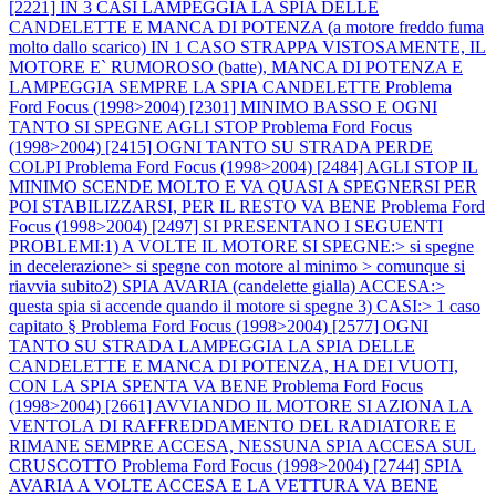
[2221] IN 3 CASI LAMPEGGIA LA SPIA DELLE
CANDELETTE E MANCA DI POTENZA (a motore freddo fuma
molto dallo scarico) IN 1 CASO STRAPPA VISTOSAMENTE, IL
MOTORE E` RUMOROSO (batte), MANCA DI POTENZA E
LAMPEGGIA SEMPRE LA SPIA CANDELETTE
Problema
Ford Focus (1998>2004) [2301] MINIMO BASSO E OGNI
TANTO SI SPEGNE AGLI STOP
Problema Ford Focus
(1998>2004) [2415] OGNI TANTO SU STRADA PERDE
COLPI
Problema Ford Focus (1998>2004) [2484] AGLI STOP IL
MINIMO SCENDE MOLTO E VA QUASI A SPEGNERSI PER
POI STABILIZZARSI, PER IL RESTO VA BENE
Problema Ford
Focus (1998>2004) [2497] SI PRESENTANO I SEGUENTI
PROBLEMI:1) A VOLTE IL MOTORE SI SPEGNE:> si spegne
in decelerazione> si spegne con motore al minimo > comunque si
riavvia subito2) SPIA AVARIA (candelette gialla) ACCESA:>
questa spia si accende quando il motore si spegne 3) CASI:> 1 caso
capitato §
Problema Ford Focus (1998>2004) [2577] OGNI
TANTO SU STRADA LAMPEGGIA LA SPIA DELLE
CANDELETTE E MANCA DI POTENZA, HA DEI VUOTI,
CON LA SPIA SPENTA VA BENE
Problema Ford Focus
(1998>2004) [2661] AVVIANDO IL MOTORE SI AZIONA LA
VENTOLA DI RAFFREDDAMENTO DEL RADIATORE E
RIMANE SEMPRE ACCESA, NESSUNA SPIA ACCESA SUL
CRUSCOTTO
Problema Ford Focus (1998>2004) [2744] SPIA
AVARIA A VOLTE ACCESA E LA VETTURA VA BENE