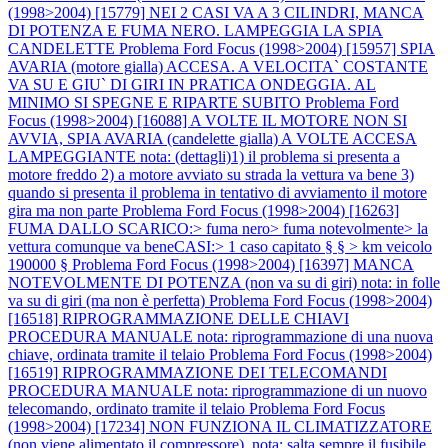
(1998>2004) [15779] NEI 2 CASI VA A 3 CILINDRI, MANCA
DI POTENZA E FUMA NERO. LAMPEGGIA LA SPIA
CANDELETTE
Problema Ford Focus (1998>2004) [15957] SPIA
AVARIA (motore gialla) ACCESA. A VELOCITA` COSTANTE
VA SU E GIU` DI GIRI IN PRATICA ONDEGGIA. AL
MINIMO SI SPEGNE E RIPARTE SUBITO
Problema Ford
Focus (1998>2004) [16088] A VOLTE IL MOTORE NON SI
AVVIA, SPIA AVARIA (candelette gialla) A VOLTE ACCESA
LAMPEGGIANTE nota: (dettagli)1) il problema si presenta a
motore freddo 2) a motore avviato su strada la vettura va bene 3)
quando si presenta il problema in tentativo di avviamento il motore
gira ma non parte
Problema Ford Focus (1998>2004) [16263]
FUMA DALLO SCARICO:> fuma nero> fuma notevolmente> la
vettura comunque va beneCASI:> 1 caso capitato § § > km veicolo
190000 §
Problema Ford Focus (1998>2004) [16397] MANCA
NOTEVOLMENTE DI POTENZA (non va su di giri) nota: in folle
va su di giri (ma non è perfetta)
Problema Ford Focus (1998>2004)
[16518] RIPROGRAMMAZIONE DELLE CHIAVI
PROCEDURA MANUALE nota: riprogrammazione di una nuova
chiave, ordinata tramite il telaio
Problema Ford Focus (1998>2004)
[16519] RIPROGRAMMAZIONE DEI TELECOMANDI
PROCEDURA MANUALE nota: riprogrammazione di un nuovo
telecomando, ordinato tramite il telaio
Problema Ford Focus
(1998>2004) [17234] NON FUNZIONA IL CLIMATIZZATORE
(non viene alimentato il compressore). nota: salta sempre il fusibile