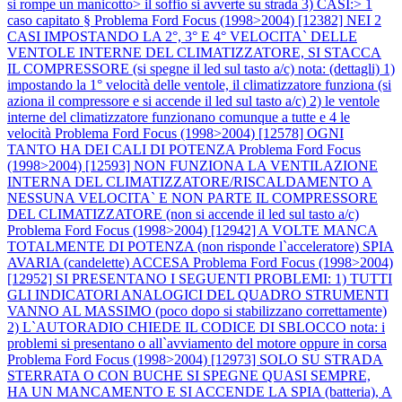
si rompe un manicotto> il soffio si avverte su strada 3) CASI:> 1
caso capitato §
Problema Ford Focus (1998>2004) [12382] NEI 2
CASI IMPOSTANDO LA 2°, 3° E 4° VELOCITA` DELLE
VENTOLE INTERNE DEL CLIMATIZZATORE, SI STACCA
IL COMPRESSORE (si spegne il led sul tasto a/c) nota: (dettagli) 1)
impostando la 1° velocità delle ventole, il climatizzatore funziona (si
aziona il compressore e si accende il led sul tasto a/c) 2) le ventole
interne del climatizzatore funzionano comunque a tutte e 4 le
velocità
Problema Ford Focus (1998>2004) [12578] OGNI
TANTO HA DEI CALI DI POTENZA
Problema Ford Focus
(1998>2004) [12593] NON FUNZIONA LA VENTILAZIONE
INTERNA DEL CLIMATIZZATORE/RISCALDAMENTO A
NESSUNA VELOCITA` E NON PARTE IL COMPRESSORE
DEL CLIMATIZZATORE (non si accende il led sul tasto a/c)
Problema Ford Focus (1998>2004) [12942] A VOLTE MANCA
TOTALMENTE DI POTENZA (non risponde l`acceleratore) SPIA
AVARIA (candelette) ACCESA
Problema Ford Focus (1998>2004)
[12952] SI PRESENTANO I SEGUENTI PROBLEMI: 1) TUTTI
GLI INDICATORI ANALOGICI DEL QUADRO STRUMENTI
VANNO AL MASSIMO (poco dopo si stabilizzano correttamente)
2) L`AUTORADIO CHIEDE IL CODICE DI SBLOCCO nota: i
problemi si presentano o all`avviamento del motore oppure in corsa
Problema Ford Focus (1998>2004) [12973] SOLO SU STRADA
STERRATA O CON BUCHE SI SPEGNE QUASI SEMPRE,
HA UN MANCAMENTO E SI ACCENDE LA SPIA (batteria), A