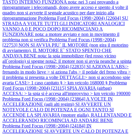
TASTO INTERNO FUNZIONA nota: nei 3 casi provando a
riprogrammare i telecomandi, dopo avere acceso e spento 4 volte il
quadro non si avverte il segnale acustico per dare inizio alla
riprogrammazione
Problema Ford Focus (1998>2004) [22604] SU
STRADA A VOLTE TUTTI GLI INDICATORI ANALOGICI
VANNO A 0 E POCO DOPO RICOMINCIANO A
FUNZIONARE nota: a motore avviato e non in movimento il
problema non si verifica
Problema Ford Focus (1998>2004)
[22753] NON SI AVVIA PIU` IL MOTORE (non gira il motorino
di avviamento). IL MOTORE E` STATO SPENTO CHE
ANDAVA BENE nota: la spia immobilizer (led rosso vicino
all`orologio) si spegne nota2: il motore non si avvia neanche a spinta
Problema Ford Focus (1998>2004) [22835] SI AZIONA L'ABS:>
frenando in modo lieve > si aziona l'abs > il pedale del freno vibra >
il problema si presenta a volte DETTAGLI:> non si accendono spie
avaria CASI:> 1 caso capitato § > km veicolo 168000 §
Problema
Ford Focus (1998>2004) [23115] SPIA AVARIA (airbag)
ACCESA: > la spia si è accesa all'improvviso > km veicolo 190000
Problema Ford Focus (1998>2004) [23864] A VOLTE IN
ACCELERAZIONE (agli alti regimi) SI AVVERTE UN
NOTEVOLE CALO DI POTENZA E OGNI TANTO SI
ACCENDE LA SPI AVARIA (motore gialla), RALLENTANDO E
ACCELERANDO RICOMINCIA AD ANDARE BENE
Problema Ford Focus (1998>2004) [24184] IN
ACCELERAZIONE SI AVVERTE UN CALO DI POTENZA E