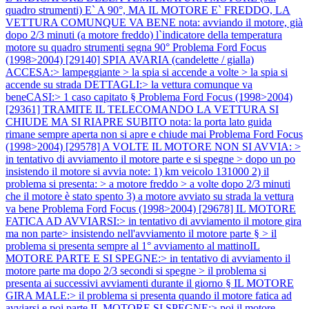
quadro strumenti) E` A 90°, MA IL MOTORE E` FREDDO, LA
VETTURA COMUNQUE VA BENE nota: avviando il motore, già
dopo 2/3 minuti (a motore freddo) l`indicatore della temperatura
motore su quadro strumenti segna 90°
Problema Ford Focus
(1998>2004) [29140] SPIA AVARIA (candelette / gialla)
ACCESA:> lampeggiante > la spia si accende a volte > la spia si
accende su strada DETTAGLI:> la vettura comunque va
beneCASI:> 1 caso capitato §
Problema Ford Focus (1998>2004)
[29361] TRAMITE IL TELECOMANDO LA VETTURA SI
CHIUDE MA SI RIAPRE SUBITO nota: la porta lato guida
rimane sempre aperta non si apre e chiude mai
Problema Ford Focus
(1998>2004) [29578] A VOLTE IL MOTORE NON SI AVVIA: >
in tentativo di avviamento il motore parte e si spegne > dopo un po
insistendo il motore si avvia note: 1) km veicolo 131000 2) il
problema si presenta: > a motore freddo > a volte dopo 2/3 minuti
che il motore è stato spento 3) a motore avviato su strada la vettura
va bene
Problema Ford Focus (1998>2004) [29678] IL MOTORE
FATICA AD AVVIARSI:> in tentativo di avviamento il motore gira
ma non parte> insistendo nell'avviamento il motore parte § > il
problema si presenta sempre al 1° avviamento al mattinoIL
MOTORE PARTE E SI SPEGNE:> in tentativo di avviamento il
motore parte ma dopo 2/3 secondi si spegne > il problema si
presenta ai successivi avviamenti durante il giorno § IL MOTORE
GIRA MALE:> il problema si presenta quando il motore fatica ad
avviarsi e poi parte IL MOTORE SI SPEGNE:> poi il motore