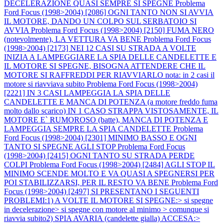
DECELERAZIONE QUASI SEMPRE SI SPEGNE
Problema
Ford Focus (1998>2004) [2086] OGNI TANTO NON SI AVVIA
IL MOTORE, DANDO UN COLPO SUL SERBATOIO SI
AVVIA
Problema Ford Focus (1998>2004) [2150] FUMA NERO
(notevolmente), LA VETTURA VA BENE
Problema Ford Focus
(1998>2004) [2173] NEI 12 CASI SU STRADA A VOLTE
INIZIA A LAMPEGGIARE LA SPIA DELLE CANDELETTE E
IL MOTORE SI SPEGNE, BISOGNA ATTENDERE CHE IL
MOTORE SI RAFFREDDI PER RIAVVIARLO nota: in 2 casi il
motore si riavviava subito
Problema Ford Focus (1998>2004)
[2221] IN 3 CASI LAMPEGGIA LA SPIA DELLE
CANDELETTE E MANCA DI POTENZA (a motore freddo fuma
molto dallo scarico) IN 1 CASO STRAPPA VISTOSAMENTE, IL
MOTORE E` RUMOROSO (batte), MANCA DI POTENZA E
LAMPEGGIA SEMPRE LA SPIA CANDELETTE
Problema
Ford Focus (1998>2004) [2301] MINIMO BASSO E OGNI
TANTO SI SPEGNE AGLI STOP
Problema Ford Focus
(1998>2004) [2415] OGNI TANTO SU STRADA PERDE
COLPI
Problema Ford Focus (1998>2004) [2484] AGLI STOP IL
MINIMO SCENDE MOLTO E VA QUASI A SPEGNERSI PER
POI STABILIZZARSI, PER IL RESTO VA BENE
Problema Ford
Focus (1998>2004) [2497] SI PRESENTANO I SEGUENTI
PROBLEMI:1) A VOLTE IL MOTORE SI SPEGNE:> si spegne
in decelerazione> si spegne con motore al minimo > comunque si
riavvia subito2) SPIA AVARIA (candelette gialla) ACCESA:>