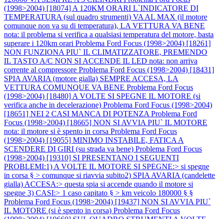
(1998>2004) [18074] A 120KM ORARI L`INDICATORE DI
TEMPERATURA (sul quadro strumenti) VA AL MAX (il motore
comunque non va su di temperatura), LA VETTURA VA BENE
nota: il problema si verifica a qualsiasi temperatura del motore, basta
superare i 120km orari
Problema Ford Focus (1998>2004) [18261]
NON FUNZIONA PIU` IL CLIMATIZZATORE, PREMENDO
IL TASTO A/C NON SI ACCENDE IL LED nota: non arriva
corrente al compressore
Problema Ford Focus (1998>2004) [18431]
SPIA AVARIA (motore gialla) SEMPRE ACCESA, LA
VETTURA COMUNQUE VA BENE
Problema Ford Focus
(1998>2004) [18480] A VOLTE SI SPEGNE IL MOTORE (si
verifica anche in decelerazione)
Problema Ford Focus (1998>2004)
[18651] NEI 2 CASI MANCA DI POTENZA
Problema Ford
Focus (1998>2004) [18665] NON SI AVVIA PIU` IL MOTORE
nota: il motore si è spento in corsa
Problema Ford Focus
(1998>2004) [19055] MINIMO INSTABILE, FATICA A
SCENDERE DI GIRI (su strada va bene)
Problema Ford Focus
(1998>2004) [19310] SI PRESENTANO I SEGUENTI
PROBLEMI:1) A VOLTE IL MOTORE SI SPEGNE:> si spegne
in corsa § > comunque si riavvia subito2) SPIA AVARIA (candelette
gialla) ACCESA:> questa spia si accende quando il motore si
spegne 3) CASI:> 1 caso capitato § > km veicolo 180000 § §
Problema Ford Focus (1998>2004) [19437] NON SI AVVIA PIU`
IL MOTORE (si è spento in corsa)
Problema Ford Focus