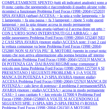
COMPLETAMENTE SPENTO (tutti gli indicatori analogici sono a
0) nota: capita che spegnendo e riaccendendo il quadro alcune volte,
ricominci a funzionare
Problema Ford Focus (1998>2004) [25203]
SPIA AVARIA (airbag) ACCESA: > la spia a volte lampeggia > fa
1 lampeggio > fa una pausa > fa 3 lampeggi > ripete 5 volte questi
lampeggi > poi la spia rimane accesa in modo permanente
ATTENZIONE: > la spia avaria (airbag) si è accesa dopo un urto >
CON L'URTO SONO INTERVENUTI GLI AIRBAG: > del
sedile passeggero
Problema Ford Focus (1998>2004) [25240] NEI
2 CASI SPIA AVARIA (motore gialla) ACCESA note: 1) nei 2 casi
la vettura comunque va bene
Problema Ford Focus (1998>2004)
[25288] NON SI AVVIA PIU` IL MOTORE (spento in corsa) nota:
notato che non arriva alimentazione alla pompa benzina all' interno
del serbatoio
Problema Ford Focus (1998>2004) [25313] MANCA
DI POTENZA GIA` DAI BASSI REGIMI nota: comunque il
veicolo non fuma
Problema Ford Focus (1998>2004) [25750] § SI
PRESENTANO I SEGUENTI PROBLEMI: § 1) A VOLTE
MANCA DI POTENZA § 2) SPIA AVARIA (motore gialla)
ACCESA
Problema Ford Focus (1998>2004) [25763] MANCA DI
POTENZA:> calo lieve di potenza> il problema è permanenteSPIA
AVARIA (motore / gialla) ACCESA:> accesa in modo permanente
CASI:> 1 caso capitato § > km veicolo 117000 §
Problema Ford
Focus (1998>2004) [25860] A VOLTE SI ACCENDONO LE
SEGUENTI SPIE: 1) SPIA ABS 2) SPIA FRENI (!) ROSSA
Problema Ford Focus (1998>2004) [26150] A MOTORE