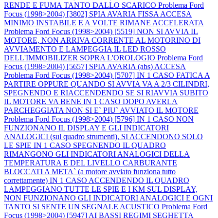
RENDE E FUMA TANTO DALLO SCARICO
Problema Ford
Focus (1998>2004) [3802] SPIA AVARIA FISSA ACCESA
MINIMO INSTABILE E A VOLTE RIMANE ACCELERATA
Problema Ford Focus (1998>2004) [5519] NON SI AVVIA IL
MOTORE, NON ARRIVA CORRENTE AL MOTORINO DI
AVVIAMENTO E LAMPEGGIA IL LED ROSSO
DELL'IMMOBILIZER SOPRA L'OROLOGIO
Problema Ford
Focus (1998>2004) [5657] SPIA AVARIA (abs) ACCESA
Problema Ford Focus (1998>2004) [5707] IN 1 CASO FATICA A
PARTIRE OPPURE QUANDO SI AVVIA VA A 2/3 CILINDRI,
SPEGNENDO E RIACCENDENDO SE SI RIAVVIA SUBITO
IL MOTORE VA BENE IN 1 CASO DOPO AVERLA
PARCHEGGIATA NON SI E` PIU` AVVIATO IL MOTORE
Problema Ford Focus (1998>2004) [5796] IN 1 CASO NON
FUNZIONANO IL DISPLAY E GLI INDICATORI
ANALOGICI (sul quadro strumenti), SI ACCENDONO SOLO
LE SPIE IN 1 CASO SPEGNENDO IL QUADRO
RIMANGONO GLI INDICATORI ANALOGICI DELLA
TEMPERATURA E DEL LIVELLO CARBURANTE
BLOCCATI A META` (a motore avviato funziona tutto
correttamente) IN 1 CASO ACCENDENDO IL QUADRO
LAMPEGGIANO TUTTE LE SPIE E I KM SUL DISPLAY,
NON FUNZIONANO GLI INDICATORI ANALOGICI E OGNI
TANTO SI SENTE UN SEGNALE ACUSTICO
Problema Ford
Focus (1998>2004) [5947] AI BASSI REGIMI SEGHETTA