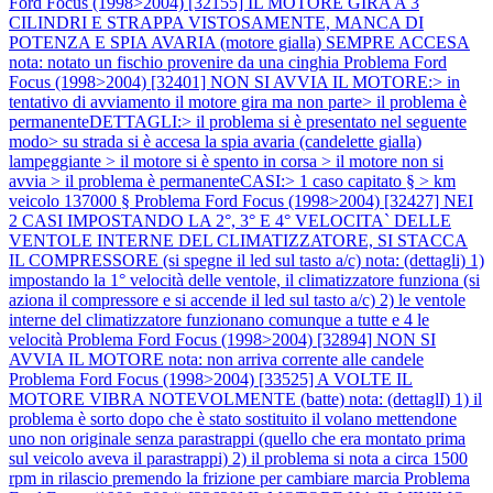
Ford Focus (1998>2004) [32155] IL MOTORE GIRA A 3
CILINDRI E STRAPPA VISTOSAMENTE, MANCA DI
POTENZA E SPIA AVARIA (motore gialla) SEMPRE ACCESA
nota: notato un fischio provenire da una cinghia
Problema Ford
Focus (1998>2004) [32401] NON SI AVVIA IL MOTORE:> in
tentativo di avviamento il motore gira ma non parte> il problema è
permanenteDETTAGLI:> il problema si è presentato nel seguente
modo> su strada si è accesa la spia avaria (candelette gialla)
lampeggiante > il motore si è spento in corsa > il motore non si
avvia > il problema è permanenteCASI:> 1 caso capitato § > km
veicolo 137000 §
Problema Ford Focus (1998>2004) [32427] NEI
2 CASI IMPOSTANDO LA 2°, 3° E 4° VELOCITA` DELLE
VENTOLE INTERNE DEL CLIMATIZZATORE, SI STACCA
IL COMPRESSORE (si spegne il led sul tasto a/c) nota: (dettagli) 1)
impostando la 1° velocità delle ventole, il climatizzatore funziona (si
aziona il compressore e si accende il led sul tasto a/c) 2) le ventole
interne del climatizzatore funzionano comunque a tutte e 4 le
velocità
Problema Ford Focus (1998>2004) [32894] NON SI
AVVIA IL MOTORE nota: non arriva corrente alle candele
Problema Ford Focus (1998>2004) [33525] A VOLTE IL
MOTORE VIBRA NOTEVOLMENTE (batte) nota: (dettaglI) 1) il
problema è sorto dopo che è stato sostituito il volano mettendone
uno non originale senza parastrappi (quello che era montato prima
sul veicolo aveva il parastrappi) 2) il problema si nota a circa 1500
rpm in rilascio premendo la frizione per cambiare marcia
Problema