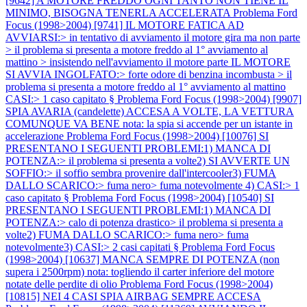
[9642] A MOTORE FREDDO OGNI TANTO NON TIENE IL
MINIMO, BISOGNA TENERLA ACCELERATA
Problema Ford
Focus (1998>2004) [9741] IL MOTORE FATICA AD
AVVIARSI:> in tentativo di avviamento il motore gira ma non parte
> il problema si presenta a motore freddo al 1° avviamento al
mattino > insistendo nell'avviamento il motore parte IL MOTORE
SI AVVIA INGOLFATO:> forte odore di benzina incombusta > il
problema si presenta a motore freddo al 1° avviamento al mattino
CASI:> 1 caso capitato §
Problema Ford Focus (1998>2004) [9907]
SPIA AVARIA (candelette) ACCESA A VOLTE, LA VETTURA
COMUNQUE VA BENE nota: la spia si accende per un istante in
accelerazione
Problema Ford Focus (1998>2004) [10076] SI
PRESENTANO I SEGUENTI PROBLEMI:1) MANCA DI
POTENZA:> il problema si presenta a volte2) SI AVVERTE UN
SOFFIO:> il soffio sembra provenire dall'intercooler3) FUMA
DALLO SCARICO:> fuma nero> fuma notevolmente 4) CASI:> 1
caso capitato §
Problema Ford Focus (1998>2004) [10540] SI
PRESENTANO I SEGUENTI PROBLEMI:1) MANCA DI
POTENZA:> calo di potenza drastico> il problema si presenta a
volte2) FUMA DALLO SCARICO:> fuma nero> fuma
notevolmente3) CASI:> 2 casi capitati §
Problema Ford Focus
(1998>2004) [10637] MANCA SEMPRE DI POTENZA (non
supera i 2500rpm) nota: togliendo il carter inferiore del motore
notate delle perdite di olio
Problema Ford Focus (1998>2004)
[10815] NEI 4 CASI SPIA AIRBAG SEMPRE ACCESA