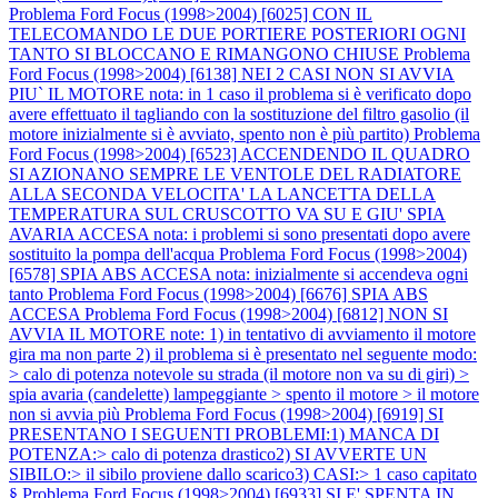
Problema Ford Focus (1998>2004) [6025] CON IL
TELECOMANDO LE DUE PORTIERE POSTERIORI OGNI
TANTO SI BLOCCANO E RIMANGONO CHIUSE
Problema
Ford Focus (1998>2004) [6138] NEI 2 CASI NON SI AVVIA
PIU` IL MOTORE nota: in 1 caso il problema si è verificato dopo
avere effettuato il tagliando con la sostituzione del filtro gasolio (il
motore inizialmente si è avviato, spento non è più partito)
Problema
Ford Focus (1998>2004) [6523] ACCENDENDO IL QUADRO
SI AZIONANO SEMPRE LE VENTOLE DEL RADIATORE
ALLA SECONDA VELOCITA' LA LANCETTA DELLA
TEMPERATURA SUL CRUSCOTTO VA SU E GIU' SPIA
AVARIA ACCESA nota: i problemi si sono presentati dopo avere
sostituito la pompa dell'acqua
Problema Ford Focus (1998>2004)
[6578] SPIA ABS ACCESA nota: inizialmente si accendeva ogni
tanto
Problema Ford Focus (1998>2004) [6676] SPIA ABS
ACCESA
Problema Ford Focus (1998>2004) [6812] NON SI
AVVIA IL MOTORE note: 1) in tentativo di avviamento il motore
gira ma non parte 2) il problema si è presentato nel seguente modo:
> calo di potenza notevole su strada (il motore non va su di giri) >
spia avaria (candelette) lampeggiante > spento il motore > il motore
non si avvia più
Problema Ford Focus (1998>2004) [6919] SI
PRESENTANO I SEGUENTI PROBLEMI:1) MANCA DI
POTENZA:> calo di potenza drastico2) SI AVVERTE UN
SIBILO:> il sibilo proviene dallo scarico3) CASI:> 1 caso capitato
§
Problema Ford Focus (1998>2004) [6933] SI E' SPENTA IN