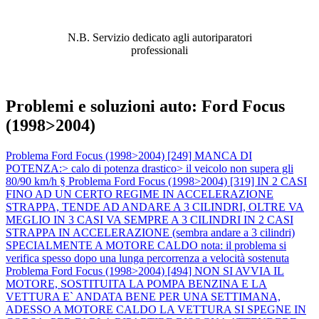
PROBLEMA!
N.B. Servizio dedicato agli autoriparatori
professionali
Problemi e soluzioni auto: Ford Focus
(1998>2004)
Problema Ford Focus (1998>2004) [249] MANCA DI
POTENZA:> calo di potenza drastico> il veicolo non supera gli
80/90 km/h §
Problema Ford Focus (1998>2004) [319] IN 2 CASI
FINO AD UN CERTO REGIME IN ACCELERAZIONE
STRAPPA, TENDE AD ANDARE A 3 CILINDRI, OLTRE VA
MEGLIO IN 3 CASI VA SEMPRE A 3 CILINDRI IN 2 CASI
STRAPPA IN ACCELERAZIONE (sembra andare a 3 cilindri)
SPECIALMENTE A MOTORE CALDO nota: il problema si
verifica spesso dopo una lunga percorrenza a velocità sostenuta
Problema Ford Focus (1998>2004) [494] NON SI AVVIA IL
MOTORE, SOSTITUITA LA POMPA BENZINA E LA
VETTURA E` ANDATA BENE PER UNA SETTIMANA,
ADESSO A MOTORE CALDO LA VETTURA SI SPEGNE IN