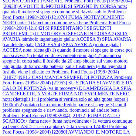
SEGNA CORRETTAMENTE
Problema Ford Focus (1998>2004)
[20938] A VOLTE IL MOTORE SI SPEGNE IN CORSA nota:
quando il motore si spegne comunque si riavvia subito
Problema
Ford Focus (1998>2004) [21076] FUMA NOTEVOLMENTE
NERO note: 1) la vettura comunque va bene
Problema Ford Focus
(1998>2004) [21842] SI PRESENTANO I SEGUENTI
PROBLEMI: 1) IL MOTORE SI SPEGNE IN CORSA 2) SPIA
AVARIA (simbolo ingranaggio gialla) ACCESA 3) SPIA AVARIA
(candelette gialla) ACCESA 4) SPIA AVARIA (motore gialla)
ACCESA nota: (dettagli) 1) quando il motore si spegne in corsa poi
non si avvia (in tentativo di avviamento non gira) 2) quando si
spegne in corsa salta il fusibile da 20 amp situato sul vano motore,
lato guida, di fianco alla batteria, sulla fusibiliera (sulla legenda il
fusibile viene indicato co
Problema Ford Focus (1998>2004)
[21877] NEI 2 CASI MANCA SEMPRE DI POTENZA
Problema
Ford Focus (1998>2004) [21953] SU STRADA SI AVVERTE UN
CALO DI POTENZA (va in recovery) E LAMPEGGIA LA SPIA
CANDELETTE, A VOLTE FUMA NOTEVOLMENTE NERO
nota: (dettagli) 1) il problema si verifica solo ad alta quota (sopra i
1600mt) 2) notato che a motore freddo parte e si spegne 3) con il
problema spegnendo e riavviando, ricomincia ad andare bene
Problema Ford Focus (1998>2004) [21972] FUMA DALLO
SCARICO:> fuma nero> fuma notevolmente> la vettura comunque
va beneCASI:> 1 caso capitato § > km veicolo 174000
Problema
Ford Focus (1998>2004) [22080] AVVIANDO IL MOTORE LA