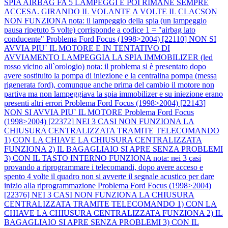
SPIA AIRBAG FA 5 LAMPEGGI E POI RIMANE SEMPRE
ACCESA. GIRANDO IL VOLANTE A VOLTE IL CLACSON
NON FUNZIONA nota: il lampeggio della spia (un lampeggio
pausa ripetuto 5 volte) corrisponde a codice 1 = "airbag lato
conducente"
Problema Ford Focus (1998>2004) [22110] NON SI
AVVIA PIU` IL MOTORE E IN TENTATIVO DI
AVVIAMENTO LAMPEGGIA LA SPIA IMMOBILIZER (led
rosso vicino all`orologio) nota: il problema si è presentato dopo
avere sostituito la pompa di iniezione e la centralina pompa (messa
rigenerata ford), comunque anche prima del cambio il motore non
partiva ma non lampeggiava la spia immobilizer e su iniezione erano
presenti altri errori
Problema Ford Focus (1998>2004) [22143]
NON SI AVVIA PIU` IL MOTORE
Problema Ford Focus
(1998>2004) [22372] NEI 3 CASI NON FUNZIONA LA
CHIUSURA CENTRALIZZATA TRAMITE TELECOMANDO
1) CON LA CHIAVE LA CHIUSURA CENTRALIZZATA
FUNZIONA 2) IL BAGAGLIAIO SI APRE SENZA PROBLEMI
3) CON IL TASTO INTERNO FUNZIONA nota: nei 3 casi
provando a riprogrammare i telecomandi, dopo avere acceso e
spento 4 volte il quadro non si avverte il segnale acustico per dare
inizio alla riprogrammazione
Problema Ford Focus (1998>2004)
[22376] NEI 3 CASI NON FUNZIONA LA CHIUSURA
CENTRALIZZATA TRAMITE TELECOMANDO 1) CON LA
CHIAVE LA CHIUSURA CENTRALIZZATA FUNZIONA 2) IL
BAGAGLIAIO SI APRE SENZA PROBLEMI 3) CON IL