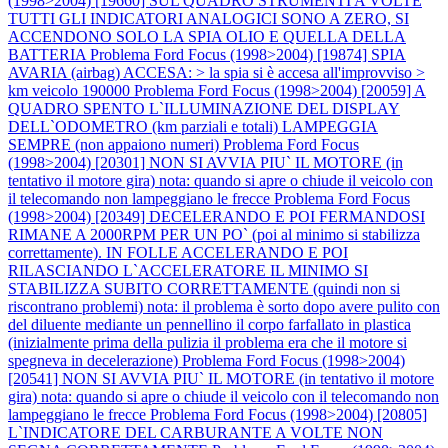
(1998>2004) [19660] SUL QUADRO STRUMENTI A VOLTE
TUTTI GLI INDICATORI ANALOGICI SONO A ZERO, SI
ACCENDONO SOLO LA SPIA OLIO E QUELLA DELLA
BATTERIA
Problema Ford Focus (1998>2004) [19874] SPIA
AVARIA (airbag) ACCESA: > la spia si è accesa all'improvviso >
km veicolo 190000
Problema Ford Focus (1998>2004) [20059] A
QUADRO SPENTO L`ILLUMINAZIONE DEL DISPLAY
DELL`ODOMETRO (km parziali e totali) LAMPEGGIA
SEMPRE (non appaiono numeri)
Problema Ford Focus
(1998>2004) [20301] NON SI AVVIA PIU` IL MOTORE (in
tentativo il motore gira) nota: quando si apre o chiude il veicolo con
il telecomando non lampeggiano le frecce
Problema Ford Focus
(1998>2004) [20349] DECELERANDO E POI FERMANDOSI
RIMANE A 2000RPM PER UN PO` (poi al minimo si stabilizza
correttamente). IN FOLLE ACCELERANDO E POI
RILASCIANDO L`ACCELERATORE IL MINIMO SI
STABILIZZA SUBITO CORRETTAMENTE (quindi non si
riscontrano problemi) nota: il problema è sorto dopo avere pulito con
del diluente mediante un pennellino il corpo farfallato in plastica
(inizialmente prima della pulizia il problema era che il motore si
spegneva in decelerazione)
Problema Ford Focus (1998>2004)
[20541] NON SI AVVIA PIU` IL MOTORE (in tentativo il motore
gira) nota: quando si apre o chiude il veicolo con il telecomando non
lampeggiano le frecce
Problema Ford Focus (1998>2004) [20805]
L`INDICATORE DEL CARBURANTE A VOLTE NON