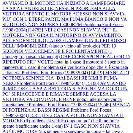
AVVIANDO IL MOTORE HA INIZIATO A LAMPEGGIARE
LA SPIA CANDELETTE, NESSUN PROBLEMA ALLA
VETTURA SPENTO IL MOTORE ADESSO NON SI AVVIA
PIU` CON L`ETERE PARTE MA FUMA BIANCO E NON VA
SU DI GIRI, NON SUPERA I 3000RPM
Problema Ford Focus
(1998>2004) [14783] NEI 2 CASI NON SI AVVIA PIU` IL
MOTORE, NON GIRA IL MOTORINO DI AVVIAMENTO,
ACCENDENDO IL QUADRO LAMPEGGIA IL LED ROSSO
DELL`IMMOBILIZER (situato vicino all`orologio) PER 10
SECONDI VELOCEMENTE E POI LENTAMENTE (1
lampeggio, pausa, 5 lampeggi) CHE CORRISPONDE AL COD.15
RIPETUTO PIU` VOLTE nota: in 1 caso il motore si è spento in
manovra in 1 caso il problema si è verificato dopo che si è scaricata
la batteria
Problema Ford Focus (1998>2004) [14919] MANCA DI
POTENZA SEMPRE GIA` DAI BASSI REGIMI E FUMA
NERO
Problema Ford Focus (1998>2004) [15100] AVVIANDO
IL MOTORE LA SPIA BATTERIA SI SPEGNE MA DOPO UN
PO` SI RIACCENDE E RIMANE SEMPRE ACCESA LA
VETTURA VA COMUNQUE BENE nota: l`alternatore carica
correttamente
Problema Ford Focus (1998>2004) [15246] MANCA
DI POTENZA AI BASSI REGIMI
Problema Ford Focus
(1998>2004) [15311] IN 2 CASI A VOLTE NON SI AVVIA IL
MOTORE (il problema si verifica dopo un po` che il motore è
spento è sufficiente anche 1 ora) IN 1 CASO NON SI AVVIA
PIU`IL MOTORE (inizialmente si spegneva in corsa e faticava a