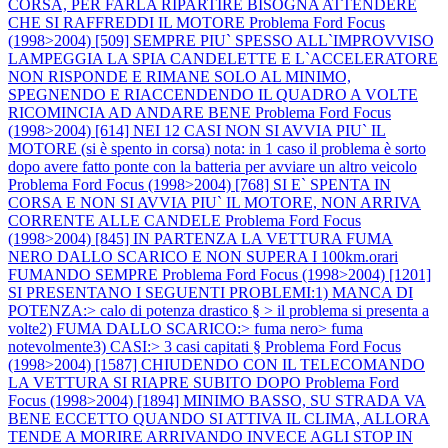
CORSA, PER FARLA RIPARTIRE BISOGNA ATTENDERE
CHE SI RAFFREDDI IL MOTORE
Problema Ford Focus
(1998>2004) [509] SEMPRE PIU` SPESSO ALL`IMPROVVISO
LAMPEGGIA LA SPIA CANDELETTE E L`ACCELERATORE
NON RISPONDE E RIMANE SOLO AL MINIMO,
SPEGNENDO E RIACCENDENDO IL QUADRO A VOLTE
RICOMINCIA AD ANDARE BENE
Problema Ford Focus
(1998>2004) [614] NEI 12 CASI NON SI AVVIA PIU` IL
MOTORE (si è spento in corsa) nota: in 1 caso il problema è sorto
dopo avere fatto ponte con la batteria per avviare un altro veicolo
Problema Ford Focus (1998>2004) [768] SI E` SPENTA IN
CORSA E NON SI AVVIA PIU` IL MOTORE, NON ARRIVA
CORRENTE ALLE CANDELE
Problema Ford Focus
(1998>2004) [845] IN PARTENZA LA VETTURA FUMA
NERO DALLO SCARICO E NON SUPERA I 100km.orari
FUMANDO SEMPRE
Problema Ford Focus (1998>2004) [1201]
SI PRESENTANO I SEGUENTI PROBLEMI:1) MANCA DI
POTENZA:> calo di potenza drastico § > il problema si presenta a
volte2) FUMA DALLO SCARICO:> fuma nero> fuma
notevolmente3) CASI:> 3 casi capitati §
Problema Ford Focus
(1998>2004) [1587] CHIUDENDO CON IL TELECOMANDO
LA VETTURA SI RIAPRE SUBITO DOPO
Problema Ford
Focus (1998>2004) [1894] MINIMO BASSO, SU STRADA VA
BENE ECCETTO QUANDO SI ATTIVA IL CLIMA, ALLORA
TENDE A MORIRE ARRIVANDO INVECE AGLI STOP IN