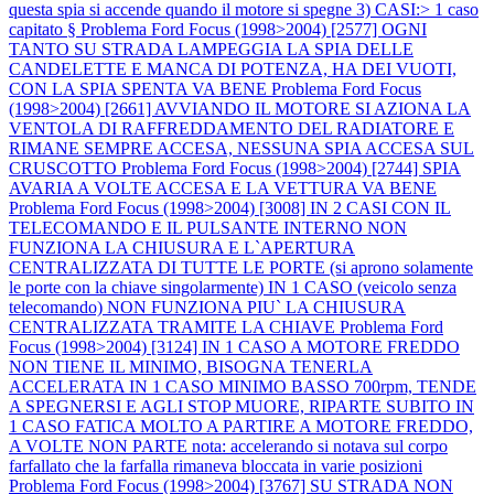
questa spia si accende quando il motore si spegne 3) CASI:> 1 caso
capitato §
Problema Ford Focus (1998>2004) [2577] OGNI
TANTO SU STRADA LAMPEGGIA LA SPIA DELLE
CANDELETTE E MANCA DI POTENZA, HA DEI VUOTI,
CON LA SPIA SPENTA VA BENE
Problema Ford Focus
(1998>2004) [2661] AVVIANDO IL MOTORE SI AZIONA LA
VENTOLA DI RAFFREDDAMENTO DEL RADIATORE E
RIMANE SEMPRE ACCESA, NESSUNA SPIA ACCESA SUL
CRUSCOTTO
Problema Ford Focus (1998>2004) [2744] SPIA
AVARIA A VOLTE ACCESA E LA VETTURA VA BENE
Problema Ford Focus (1998>2004) [3008] IN 2 CASI CON IL
TELECOMANDO E IL PULSANTE INTERNO NON
FUNZIONA LA CHIUSURA E L`APERTURA
CENTRALIZZATA DI TUTTE LE PORTE (si aprono solamente
le porte con la chiave singolarmente) IN 1 CASO (veicolo senza
telecomando) NON FUNZIONA PIU` LA CHIUSURA
CENTRALIZZATA TRAMITE LA CHIAVE
Problema Ford
Focus (1998>2004) [3124] IN 1 CASO A MOTORE FREDDO
NON TIENE IL MINIMO, BISOGNA TENERLA
ACCELERATA IN 1 CASO MINIMO BASSO 700rpm, TENDE
A SPEGNERSI E AGLI STOP MUORE, RIPARTE SUBITO IN
1 CASO FATICA MOLTO A PARTIRE A MOTORE FREDDO,
A VOLTE NON PARTE nota: accelerando si notava sul corpo
farfallato che la farfalla rimaneva bloccata in varie posizioni
Problema Ford Focus (1998>2004) [3767] SU STRADA NON