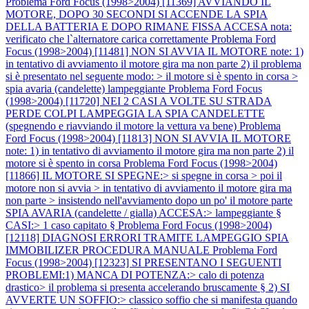
Problema Ford Focus (1998>2004) [11369] AVVIANDO IL
MOTORE, DOPO 30 SECONDI SI ACCENDE LA SPIA
DELLA BATTERIA E DOPO RIMANE FISSA ACCESA nota:
verificato che l`alternatore carica correttamente
Problema Ford
Focus (1998>2004) [11481] NON SI AVVIA IL MOTORE note: 1)
in tentativo di avviamento il motore gira ma non parte 2) il problema
si è presentato nel seguente modo: > il motore si è spento in corsa >
spia avaria (candelette) lampeggiante
Problema Ford Focus
(1998>2004) [11720] NEI 2 CASI A VOLTE SU STRADA
PERDE COLPI LAMPEGGIA LA SPIA CANDELETTE
(spegnendo e riavviando il motore la vettura va bene)
Problema
Ford Focus (1998>2004) [11813] NON SI AVVIA IL MOTORE
note: 1) in tentativo di avviamento il motore gira ma non parte 2) il
motore si è spento in corsa
Problema Ford Focus (1998>2004)
[11866] IL MOTORE SI SPEGNE:> si spegne in corsa > poi il
motore non si avvia > in tentativo di avviamento il motore gira ma
non parte > insistendo nell'avviamento dopo un po' il motore parte
SPIA AVARIA (candelette / gialla) ACCESA:> lampeggiante §
CASI:> 1 caso capitato §
Problema Ford Focus (1998>2004)
[12118] DIAGNOSI ERRORI TRAMITE LAMPEGGIO SPIA
IMMOBILIZER PROCEDURA MANUALE
Problema Ford
Focus (1998>2004) [12323] SI PRESENTANO I SEGUENTI
PROBLEMI:1) MANCA DI POTENZA:> calo di potenza
drastico> il problema si presenta accelerando bruscamente § 2) SI
AVVERTE UN SOFFIO:> classico soffio che si manifesta quando