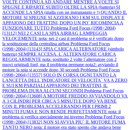
VOLTE CONTINUA AD ANDARE MENTRE A VOLTE SI
SPEGNE E RIPARTE SUBITO OLTRE LA SPIA (batteria) SI
ACCENDE LA SPIA (gialla con un ingranaggio e !) QUANDO IL
MOTORE SI SPEGNE SI AZZERANO I KM SUL DISPLAY E
APPAIONO DEI TRATTINI, DOPO UN PO` RICOMINCIA A
FUNZIONARE TUTTO
Problema Ford Focus (1998>2004)
[13112] NEI 2 CASI LA SPIA AIRBAG LAMPEGGIA
VELOCEMENTE nota: nei 2 casi il problema si è verificato dopo
la sostituzione della centralina airbag
Problema Ford Focus
(1998>2004) [13143] SPIA CARICA ALTERNATORE (simbolo
batteria) SEMPRE ACCESA. L`ALTERNATORE CARICA
REGOLARMENTE nota: sostituito 2 volte l`alternatore con 2
nuovi originali ford, ma il problema permane nota2: avviando il
motore la spia si accende dopo 30 secondi
Problema Ford Focus
(1998>2004) [13557] SOLO IN CORSA OGNI TANTO LA
LANCETTA DELL`INDICATORE DI VELOCITA` VA A ZERO
E SUI KM PARZIALI APPAIONO DEI TRATTINI, IL
PROBLEMA DURA ALCUNI SECONDI
Problema Ford Focus
(1998>2004) [13608] A MOTORE FREDDO AVVIANDOLO VA
A 3 CILINDRI PER CIRCA 5 MINUTI E DOPO VA BENE
CON IL PROBLEMA ACCELERANDO PER I PRIMI 2
MINUTI FUMA E NON RENDE PERFETTAMENTE nota: il
problema si verifica specialmente ini inverno
Problema Ford Focus
(1998>2004) [13832] NON SI AVVIA PIU` IL MOTORE FUMA
TANTO NERO nota: il motore era stato spento che andava bene