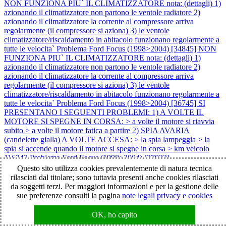
NON FUNZIONA PIU` IL CLIMATIZZATORE nota: (dettagli) 1)
azionando il climatizzatore non partono le ventole radiatore 2)
azionando il climatizzatore la corrente al compressore arriva
regolarmente (il compressore si aziona) 3) le ventole
climatizzatore/riscaldamento in abitacolo funzionano regolarmente a
tutte le velocita`
Problema Ford Focus (1998>2004) [34845] NON
FUNZIONA PIU` IL CLIMATIZZATORE nota: (dettagli) 1)
azionando il climatizzatore non partono le ventole radiatore 2)
azionando il climatizzatore la corrente al compressore arriva
regolarmente (il compressore si aziona) 3) le ventole
climatizzatore/riscaldamento in abitacolo funzionano regolarmente a
tutte le velocita`
Problema Ford Focus (1998>2004) [36745] SI
PRESENTANO I SEGUENTI PROBLEMI: 1) A VOLTE IL
MOTORE SI SPEGNE IN CORSA: > a volte il motore si riavvia
subito > a volte il motore fatica a partire 2) SPIA AVARIA
(candelette gialla) A VOLTE ACCESA: > la spia lampeggia > la
spia si accende quando il motore si spegne in corsa > km veicolo
116243
Problema Ford Focus (1998>2004) [37032]
IMPOSTANDO LA 3° E LA 4° VELOCITA` DELLA
Questo sito utilizza cookies prevalentemente di natura tecnica
VENTOLA IN ABITACOLO SI SPEGNE IL
rilasciati dal titolare; sono tuttavia presenti anche cookies rilasciati
CLIMATIZZATORE (si spegne la spia sul tasto A/C) e non
da soggetti terzi. Per maggiori informazioni e per la gestione delle
funziona la ventola in abitacolo nota: impostando la 1° e la 2°
sue preferenze consulti la pagina
note legali privacy e cookies
velocità della ventola in abitacolo > il climatizzatore funziona >
rimane il led acceso sul tasto A/C > la ventola in abitacolo funziona
OK, ho capito
Problema Ford Focus (1998>2004) [37226] SI PRESENTANO I