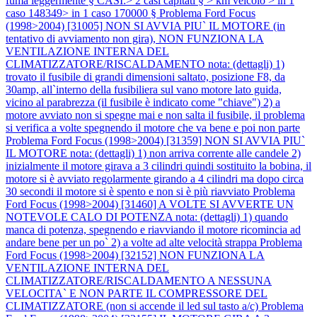
fuma leggermente § CASI:> 2 casi capitati § > km veicolo > in 1
caso 148349> in 1 caso 170000 §
Problema Ford Focus
(1998>2004) [31005] NON SI AVVIA PIU` IL MOTORE (in
tentativo di avviamento non gira), NON FUNZIONA LA
VENTILAZIONE INTERNA DEL
CLIMATIZZATORE/RISCALDAMENTO nota: (dettagli) 1)
trovato il fusibile di grandi dimensioni saltato, posizione F8, da
30amp, all`interno della fusibiliera sul vano motore lato guida,
vicino al parabrezza (il fusibile è indicato come "chiave") 2) a
motore avviato non si spegne mai e non salta il fusibile, il problema
si verifica a volte spegnendo il motore che va bene e poi non parte
Problema Ford Focus (1998>2004) [31359] NON SI AVVIA PIU`
IL MOTORE nota: (dettagli) 1) non arriva corrente alle candele 2)
inizialmente il motore girava a 3 cilindri quindi sostituito la bobina, il
motore si è avviato regolarmente girando a 4 cilindri ma dopo circa
30 secondi il motore si è spento e non si è più riavviato
Problema
Ford Focus (1998>2004) [31460] A VOLTE SI AVVERTE UN
NOTEVOLE CALO DI POTENZA nota: (dettagli) 1) quando
manca di potenza, spegnendo e riavviando il motore ricomincia ad
andare bene per un po` 2) a volte ad alte velocità strappa
Problema
Ford Focus (1998>2004) [32152] NON FUNZIONA LA
VENTILAZIONE INTERNA DEL
CLIMATIZZATORE/RISCALDAMENTO A NESSUNA
VELOCITA` E NON PARTE IL COMPRESSORE DEL
CLIMATIZZATORE (non si accende il led sul tasto a/c)
Problema