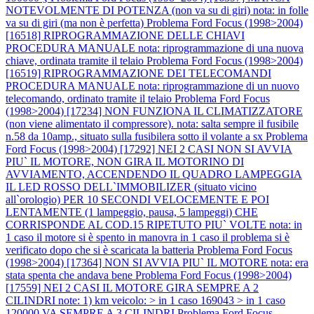
NOTEVOLMENTE DI POTENZA (non va su di giri) nota: in folle
va su di giri (ma non è perfetta)
Problema Ford Focus (1998>2004)
[16518] RIPROGRAMMAZIONE DELLE CHIAVI
PROCEDURA MANUALE nota: riprogrammazione di una nuova
chiave, ordinata tramite il telaio
Problema Ford Focus (1998>2004)
[16519] RIPROGRAMMAZIONE DEI TELECOMANDI
PROCEDURA MANUALE nota: riprogrammazione di un nuovo
telecomando, ordinato tramite il telaio
Problema Ford Focus
(1998>2004) [17234] NON FUNZIONA IL CLIMATIZZATORE
(non viene alimentato il compressore). nota: salta sempre il fusibile
n.58 da 10amp., situato sulla fusibilera sotto il volante a sx
Problema
Ford Focus (1998>2004) [17292] NEI 2 CASI NON SI AVVIA
PIU` IL MOTORE, NON GIRA IL MOTORINO DI
AVVIAMENTO, ACCENDENDO IL QUADRO LAMPEGGIA
IL LED ROSSO DELL`IMMOBILIZER (situato vicino
all`orologio) PER 10 SECONDI VELOCEMENTE E POI
LENTAMENTE (1 lampeggio, pausa, 5 lampeggi) CHE
CORRISPONDE AL COD.15 RIPETUTO PIU` VOLTE nota: in
1 caso il motore si è spento in manovra in 1 caso il problema si è
verificato dopo che si è scaricata la batteria
Problema Ford Focus
(1998>2004) [17364] NON SI AVVIA PIU` IL MOTORE nota: era
stata spenta che andava bene
Problema Ford Focus (1998>2004)
[17559] NEI 2 CASI IL MOTORE GIRA SEMPRE A 2
CILINDRI note: 1) km veicolo: > in 1 caso 169043 > in 1 caso
120000 VA SEMPRE A 3 CILINDRI
Problema Ford Focus