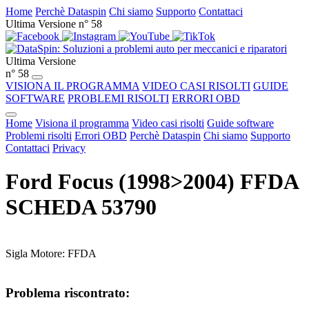
Home
Perchè Dataspin
Chi siamo
Supporto
Contattaci
Ultima Versione n° 58
Ultima Versione
n° 58
VISIONA IL PROGRAMMA
VIDEO CASI RISOLTI
GUIDE
SOFTWARE
PROBLEMI RISOLTI
ERRORI OBD
Home
Visiona il programma
Video casi risolti
Guide software
Problemi risolti
Errori OBD
Perchè Dataspin
Chi siamo
Supporto
Contattaci
Privacy
Ford Focus (1998>2004) FFDA
SCHEDA 53790
Sigla Motore: FFDA
Problema riscontrato: