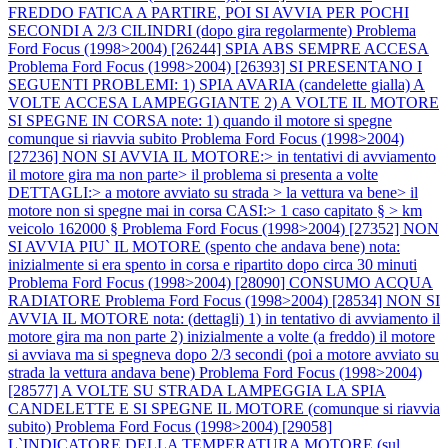
FREDDO FATICA A PARTIRE, POI SI AVVIA PER POCHI
SECONDI A 2/3 CILINDRI (dopo gira regolarmente)
Problema
Ford Focus (1998>2004) [26244] SPIA ABS SEMPRE ACCESA
Problema Ford Focus (1998>2004) [26393] SI PRESENTANO I
SEGUENTI PROBLEMI: 1) SPIA AVARIA (candelette gialla) A
VOLTE ACCESA LAMPEGGIANTE 2) A VOLTE IL MOTORE
SI SPEGNE IN CORSA note: 1) quando il motore si spegne
comunque si riavvia subito
Problema Ford Focus (1998>2004)
[27236] NON SI AVVIA IL MOTORE:> in tentativi di avviamento
il motore gira ma non parte> il problema si presenta a volte
DETTAGLI:> a motore avviato su strada > la vettura va bene> il
motore non si spegne mai in corsa CASI:> 1 caso capitato § > km
veicolo 162000 §
Problema Ford Focus (1998>2004) [27352] NON
SI AVVIA PIU` IL MOTORE (spento che andava bene) nota:
inizialmente si era spento in corsa e ripartito dopo circa 30 minuti
Problema Ford Focus (1998>2004) [28090] CONSUMO ACQUA
RADIATORE
Problema Ford Focus (1998>2004) [28534] NON SI
AVVIA IL MOTORE nota: (dettagli) 1) in tentativo di avviamento il
motore gira ma non parte 2) inizialmente a volte (a freddo) il motore
si avviava ma si spegneva dopo 2/3 secondi (poi a motore avviato su
strada la vettura andava bene)
Problema Ford Focus (1998>2004)
[28577] A VOLTE SU STRADA LAMPEGGIA LA SPIA
CANDELETTE E SI SPEGNE IL MOTORE (comunque si riavvia
subito)
Problema Ford Focus (1998>2004) [29058]
L`INDICATORE DELLA TEMPERATURA MOTORE (sul