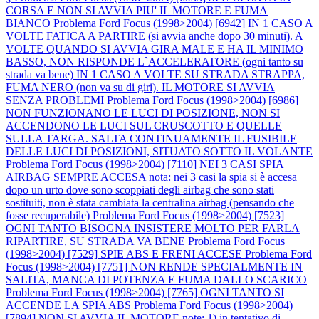
CORSA E NON SI AVVIA PIU' IL MOTORE E FUMA
BIANCO
Problema Ford Focus (1998>2004) [6942] IN 1 CASO A
VOLTE FATICA A PARTIRE (si avvia anche dopo 30 minuti). A
VOLTE QUANDO SI AVVIA GIRA MALE E HA IL MINIMO
BASSO, NON RISPONDE L`ACCELERATORE (ogni tanto su
strada va bene) IN 1 CASO A VOLTE SU STRADA STRAPPA,
FUMA NERO (non va su di giri). IL MOTORE SI AVVIA
SENZA PROBLEMI
Problema Ford Focus (1998>2004) [6986]
NON FUNZIONANO LE LUCI DI POSIZIONE, NON SI
ACCENDONO LE LUCI SUL CRUSCOTTO E QUELLE
SULLA TARGA. SALTA CONTINUAMENTE IL FUSIBILE
DELLE LUCI DI POSIZIONI, SITUATO SOTTO IL VOLANTE
Problema Ford Focus (1998>2004) [7110] NEI 3 CASI SPIA
AIRBAG SEMPRE ACCESA nota: nei 3 casi la spia si è accesa
dopo un urto dove sono scoppiati degli airbag che sono stati
sostituiti, non è stata cambiata la centralina airbag (pensando che
fosse recuperabile)
Problema Ford Focus (1998>2004) [7523]
OGNI TANTO BISOGNA INSISTERE MOLTO PER FARLA
RIPARTIRE, SU STRADA VA BENE
Problema Ford Focus
(1998>2004) [7529] SPIE ABS E FRENI ACCESE
Problema Ford
Focus (1998>2004) [7751] NON RENDE SPECIALMENTE IN
SALITA, MANCA DI POTENZA E FUMA DALLO SCARICO
Problema Ford Focus (1998>2004) [7765] OGNI TANTO SI
ACCENDE LA SPIA ABS
Problema Ford Focus (1998>2004)
[7894] NON SI AVVIA IL MOTORE note: 1) in tentativo di