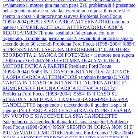
avviamento il motore gira ma non parte 2) il problema si è presentato
nel seguente modo: > su strada avvertito un colpo > il motore si è
spento in corsa > il motore non si avvia
Problema Ford Focus
(1998>2004) [8282] SPIA CARICA ALTERNATORE (simbolo
batteria) SEMPRE ACCESA. L`ALTERNATORE CARICA
REGOLARMENTE nota: sostituito l`alternatore con uno
rigenerato, il problema permane nota2: avviando il motore la spia si
accende dopo 30 secondi
Problema Ford Focus (1998>2004) [8854]
SI PRESENTANO I SEGUENTI PROBLEMI: 1) IL MOTORE
SBORBOTTA 2) MANCA DI POTENZA: > il motore non supera
i 3000 rpm 3) FUMA NOTEVOLMENTE 4) A VOLTE IL
MOTORE FATICA A PARTIRE
Problema Ford Focus
(1998>2004) [9049] IN 1 CASO OGNI TANTO SI ACCENDE
LA SPIA CARICA ALTERNATORE (simbolo batteria) E NON
CARICA IN 1 CASO OGNI TANTO L`ALTERNATORE E`
RUMOROSO E HA UNA CARICA ELEVATA (16/17v)
Problema Ford Focus (1998>2004) [9554] IN 1 CASO SU
STRADA STRATTONA E LAMPEGGIA SEMPRE LA SPIA
CANDELETTE (spegnendo e riaccendendo il quadro la spia si
spegne) IN 1 CASO A VOLTE SU STRADA IN PRETESA HA
UN VUOTO E SI ACCENDE LA SPIA CANDELETTE
(spegnendo e riaccendendo il quadro la spia si spegne)
Problema
Ford Focus (1998>2004) [9599] SPENTO IN CORSA NON SI E`
PIU` AVVIATO IL MOTORE
Problema Ford Focus (1998>2004)