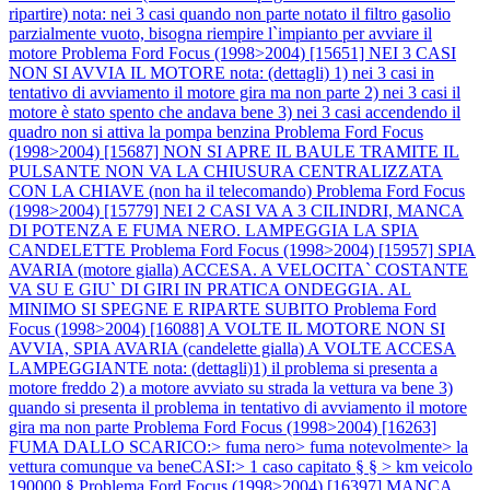
ripartire) nota: nei 3 casi quando non parte notato il filtro gasolio
parzialmente vuoto, bisogna riempire l`impianto per avviare il
motore
Problema Ford Focus (1998>2004) [15651] NEI 3 CASI
NON SI AVVIA IL MOTORE nota: (dettagli) 1) nei 3 casi in
tentativo di avviamento il motore gira ma non parte 2) nei 3 casi il
motore è stato spento che andava bene 3) nei 3 casi accendendo il
quadro non si attiva la pompa benzina
Problema Ford Focus
(1998>2004) [15687] NON SI APRE IL BAULE TRAMITE IL
PULSANTE NON VA LA CHIUSURA CENTRALIZZATA
CON LA CHIAVE (non ha il telecomando)
Problema Ford Focus
(1998>2004) [15779] NEI 2 CASI VA A 3 CILINDRI, MANCA
DI POTENZA E FUMA NERO. LAMPEGGIA LA SPIA
CANDELETTE
Problema Ford Focus (1998>2004) [15957] SPIA
AVARIA (motore gialla) ACCESA. A VELOCITA` COSTANTE
VA SU E GIU` DI GIRI IN PRATICA ONDEGGIA. AL
MINIMO SI SPEGNE E RIPARTE SUBITO
Problema Ford
Focus (1998>2004) [16088] A VOLTE IL MOTORE NON SI
AVVIA, SPIA AVARIA (candelette gialla) A VOLTE ACCESA
LAMPEGGIANTE nota: (dettagli)1) il problema si presenta a
motore freddo 2) a motore avviato su strada la vettura va bene 3)
quando si presenta il problema in tentativo di avviamento il motore
gira ma non parte
Problema Ford Focus (1998>2004) [16263]
FUMA DALLO SCARICO:> fuma nero> fuma notevolmente> la
vettura comunque va beneCASI:> 1 caso capitato § § > km veicolo
190000 §
Problema Ford Focus (1998>2004) [16397] MANCA