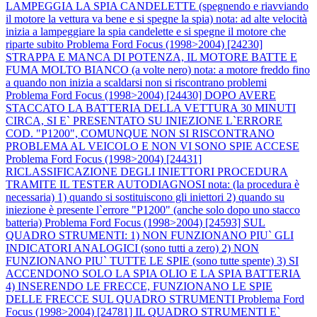
LAMPEGGIA LA SPIA CANDELETTE (spegnendo e riavviando
il motore la vettura va bene e si spegne la spia) nota: ad alte velocità
inizia a lampeggiare la spia candelette e si spegne il motore che
riparte subito
Problema Ford Focus (1998>2004) [24230]
STRAPPA E MANCA DI POTENZA, IL MOTORE BATTE E
FUMA MOLTO BIANCO (a volte nero) nota: a motore freddo fino
a quando non inizia a scaldarsi non si riscontrano problemi
Problema Ford Focus (1998>2004) [24430] DOPO AVERE
STACCATO LA BATTERIA DELLA VETTURA 30 MINUTI
CIRCA, SI E` PRESENTATO SU INIEZIONE L`ERRORE
COD. "P1200", COMUNQUE NON SI RISCONTRANO
PROBLEMA AL VEICOLO E NON VI SONO SPIE ACCESE
Problema Ford Focus (1998>2004) [24431]
RICLASSIFICAZIONE DEGLI INIETTORI PROCEDURA
TRAMITE IL TESTER AUTODIAGNOSI nota: (la procedura è
necessaria) 1) quando si sostituiscono gli iniettori 2) quando su
iniezione è presente l`errore "P1200" (anche solo dopo uno stacco
batteria)
Problema Ford Focus (1998>2004) [24593] SUL
QUADRO STRUMENTI: 1) NON FUNZIONANO PIU` GLI
INDICATORI ANALOGICI (sono tutti a zero) 2) NON
FUNZIONANO PIU` TUTTE LE SPIE (sono tutte spente) 3) SI
ACCENDONO SOLO LA SPIA OLIO E LA SPIA BATTERIA
4) INSERENDO LE FRECCE, FUNZIONANO LE SPIE
DELLE FRECCE SUL QUADRO STRUMENTI
Problema Ford
Focus (1998>2004) [24781] IL QUADRO STRUMENTI E`