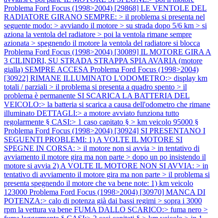
Problema Ford Focus (1998>2004) [29868] LE VENTOLE DEL
RADIATORE GIRANO SEMPRE: > il problema si presenta nel
seguente modo: > avviando il motore > su strada dopo 5/6 km > si
aziona la ventola del radiatore > poi la ventola rimane sempre
azionata > spegnendo il motore la ventola del radiatore si blocca
Problema Ford Focus (1998>2004) [30089] IL MOTORE GIRA A
3 CILINDRI, SU STRADA STRAPPA SPIA AVARIA (motore
gialla) SEMPRE ACCESA
Problema Ford Focus (1998>2004)
[30922] RIMANE ILLUMINATO L'ODOMETRO:> display km
totali / parziali > il problema si presenta a quadro spento > il
problema è permanente SI SCARICA LA BATTERIA DEL
VEICOLO:> la batteria si scarica a causa dell'odometro che rimane
illuminato DETTAGLI:> a motore avviato funziona tutto
regolarmente § CASI:> 1 caso capitato § > km veicolo 95000 §
Problema Ford Focus (1998>2004) [30924] SI PRESENTANO I
SEGUENTI PROBLEMI: 1) A VOLTE IL MOTORE SI
SPEGNE IN CORSA: > il motore non si avvia > in tentativo di
avviamento il motore gira ma non parte > dopo un po insistendo il
motore si avvia 2) A VOLTE IL MOTORE NON SI AVVIA: > in
tentativo di avviamento il motore gira ma non parte > il problema si
presenta spegnendo il motore che va bene note: 1) km veicolo
123000
Problema Ford Focus (1998>2004) [30970] MANCA DI
POTENZA:> calo di potenza già dai bassi regimi > sopra i 3000
rpm la vettura va bene FUMA DALLO SCARICO:> fuma nero >