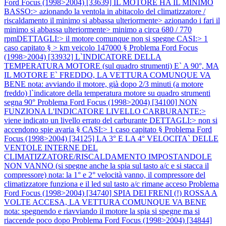
Ford Focus (1998>2004) [33639] IL MOTORE HA IL MINIMO
BASSO:> azionando la ventola in abitacolo del climatizzatore /
riscaldamento il minimo si abbassa ulteriormente> azionando i fari il
minimo si abbassa ulteriormente> minimo a circa 680 / 770
rpmDETTAGLI:> il motore comunque non si spegne CASI:> 1
caso capitato § > km veicolo 147000 §
Problema Ford Focus
(1998>2004) [33932] L`INDICATORE DELLA
TEMPERATURA MOTORE (sul quadro strumenti) E` A 90°, MA
IL MOTORE E` FREDDO, LA VETTURA COMUNQUE VA
BENE nota: avviando il motore, già dopo 2/3 minuti (a motore
freddo) l`indicatore della temperatura motore su quadro strumenti
segna 90°
Problema Ford Focus (1998>2004) [34100] NON
FUNZIONA L'INDICATORE LIVELLO CARBURANTE:>
viene indicato un livello errato del carburante DETTAGLI:> non si
accendono spie avaria § CASI:> 1 caso capitato §
Problema Ford
Focus (1998>2004) [34125] LA 3° E LA 4° VELOCITA` DELLE
VENTOLE INTERNE DEL
CLIMATIZZATORE/RISCALDAMENTO IMPOSTANDOLE
NON VANNO (si spegne anche la spia sul tasto a/c e si stacca il
compressore) nota: la 1° e 2° velocità vanno, il compressore del
climatizzatore funziona e il led sul tasto a/c rimane acceso
Problema
Ford Focus (1998>2004) [34740] SPIA DEI FRENI (!) ROSSA A
VOLTE ACCESA, LA VETTURA COMUNQUE VA BENE
nota: spegnendo e riavviando il motore la spia si spegne ma si
riaccende poco dopo
Problema Ford Focus (1998>2004) [34844]