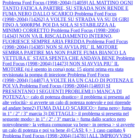
Problema Ford Focus (1998>2004) [14059] AL MATTINO OGNI
TANTO FATICA A PARTIRE, SU STRADA NON RENDE E
FUMA NERO DALLO SCARICO
Problema Ford Focus
(1998>2004) [14262] A VOLTE SU STRADA VA SU DI GIRI
FINO A 5000RPM, POI DA SOLA SI STABILIZZA AL
MINIMO CORRETTO
Problema Ford Focus (1998>2004)
[14343] NON VA IL RISCALDAMENTO INTERNO,
FUORIESCE SEMPRE ARIA FREDDA
Problema Ford Focus
(1998>2004) [14385] NON SI AVVIA PIU` IL MOTORE
SEMBRA PARTIRE MA NON PARTE FUMA BIANCO LA
VETTURA E` STATA SPENTA CHE ANDAVA BENE
Problema
Ford Focus (1998>2004) [14473] NON SI AVVIA PIU` IL
MOTORE (si è spento in corsa) nota: 15 giorni prima era stata
revisionata la pompa di iniezione
Problema Ford Focus
(1998>2004) [14487] A VOLTE HA UN CALO DI POTENZA E
POI VA
Problema Ford Focus (1998>2004) [14693] SI
PRESENTANO I SEGUENTI PROBLEMI:1) MANCA DI
POTENZA:> calo di potenza drastico> il problema si presenta ad
alte velocità> si avverte un calo di potenza notevole e poi riprende
ad andare bene2) FUMA DALLO SCARICO:> fuma nero> fuma
in 1° / 2° / 3° marcia 3) DETTAGLI:> il problema si presenta nel
seguente modo> in 1° / 2° / 3° marcia > fuma dallo scarico nero
notevolmente> la vettura comunque va bene> in pretesa > si avverte
un calo di potenza e poi va bene 4) CASI: § > 1 caso capitato §
Problema Ford Focus (1998>2004) [14781] ALL`IMPROVVISO