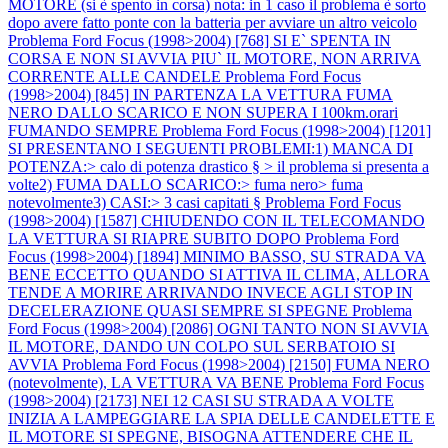
MOTORE (si è spento in corsa) nota: in 1 caso il problema è sorto
dopo avere fatto ponte con la batteria per avviare un altro veicolo
Problema Ford Focus (1998>2004) [768] SI E` SPENTA IN
CORSA E NON SI AVVIA PIU` IL MOTORE, NON ARRIVA
CORRENTE ALLE CANDELE
Problema Ford Focus
(1998>2004) [845] IN PARTENZA LA VETTURA FUMA
NERO DALLO SCARICO E NON SUPERA I 100km.orari
FUMANDO SEMPRE
Problema Ford Focus (1998>2004) [1201]
SI PRESENTANO I SEGUENTI PROBLEMI:1) MANCA DI
POTENZA:> calo di potenza drastico § > il problema si presenta a
volte2) FUMA DALLO SCARICO:> fuma nero> fuma
notevolmente3) CASI:> 3 casi capitati §
Problema Ford Focus
(1998>2004) [1587] CHIUDENDO CON IL TELECOMANDO
LA VETTURA SI RIAPRE SUBITO DOPO
Problema Ford
Focus (1998>2004) [1894] MINIMO BASSO, SU STRADA VA
BENE ECCETTO QUANDO SI ATTIVA IL CLIMA, ALLORA
TENDE A MORIRE ARRIVANDO INVECE AGLI STOP IN
DECELERAZIONE QUASI SEMPRE SI SPEGNE
Problema
Ford Focus (1998>2004) [2086] OGNI TANTO NON SI AVVIA
IL MOTORE, DANDO UN COLPO SUL SERBATOIO SI
AVVIA
Problema Ford Focus (1998>2004) [2150] FUMA NERO
(notevolmente), LA VETTURA VA BENE
Problema Ford Focus
(1998>2004) [2173] NEI 12 CASI SU STRADA A VOLTE
INIZIA A LAMPEGGIARE LA SPIA DELLE CANDELETTE E
IL MOTORE SI SPEGNE, BISOGNA ATTENDERE CHE IL