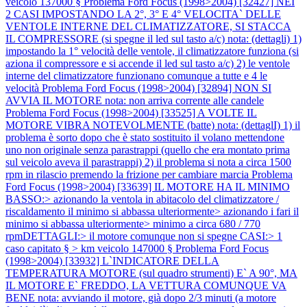
veicolo 137000 §
Problema Ford Focus (1998>2004) [32427] NEI
2 CASI IMPOSTANDO LA 2°, 3° E 4° VELOCITA` DELLE
VENTOLE INTERNE DEL CLIMATIZZATORE, SI STACCA
IL COMPRESSORE (si spegne il led sul tasto a/c) nota: (dettagli) 1)
impostando la 1° velocità delle ventole, il climatizzatore funziona (si
aziona il compressore e si accende il led sul tasto a/c) 2) le ventole
interne del climatizzatore funzionano comunque a tutte e 4 le
velocità
Problema Ford Focus (1998>2004) [32894] NON SI
AVVIA IL MOTORE nota: non arriva corrente alle candele
Problema Ford Focus (1998>2004) [33525] A VOLTE IL
MOTORE VIBRA NOTEVOLMENTE (batte) nota: (dettaglI) 1) il
problema è sorto dopo che è stato sostituito il volano mettendone
uno non originale senza parastrappi (quello che era montato prima
sul veicolo aveva il parastrappi) 2) il problema si nota a circa 1500
rpm in rilascio premendo la frizione per cambiare marcia
Problema
Ford Focus (1998>2004) [33639] IL MOTORE HA IL MINIMO
BASSO:> azionando la ventola in abitacolo del climatizzatore /
riscaldamento il minimo si abbassa ulteriormente> azionando i fari il
minimo si abbassa ulteriormente> minimo a circa 680 / 770
rpmDETTAGLI:> il motore comunque non si spegne CASI:> 1
caso capitato § > km veicolo 147000 §
Problema Ford Focus
(1998>2004) [33932] L`INDICATORE DELLA
TEMPERATURA MOTORE (sul quadro strumenti) E` A 90°, MA
IL MOTORE E` FREDDO, LA VETTURA COMUNQUE VA
BENE nota: avviando il motore, già dopo 2/3 minuti (a motore