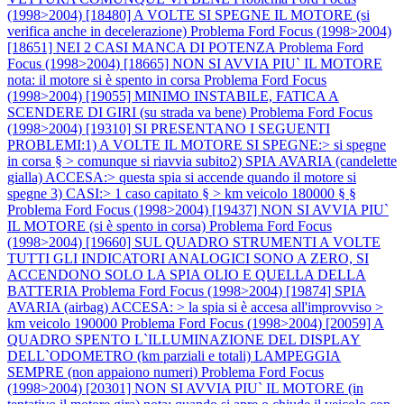
(1998>2004) [18480] A VOLTE SI SPEGNE IL MOTORE (si
verifica anche in decelerazione)
Problema Ford Focus (1998>2004)
[18651] NEI 2 CASI MANCA DI POTENZA
Problema Ford
Focus (1998>2004) [18665] NON SI AVVIA PIU` IL MOTORE
nota: il motore si è spento in corsa
Problema Ford Focus
(1998>2004) [19055] MINIMO INSTABILE, FATICA A
SCENDERE DI GIRI (su strada va bene)
Problema Ford Focus
(1998>2004) [19310] SI PRESENTANO I SEGUENTI
PROBLEMI:1) A VOLTE IL MOTORE SI SPEGNE:> si spegne
in corsa § > comunque si riavvia subito2) SPIA AVARIA (candelette
gialla) ACCESA:> questa spia si accende quando il motore si
spegne 3) CASI:> 1 caso capitato § > km veicolo 180000 § §
Problema Ford Focus (1998>2004) [19437] NON SI AVVIA PIU`
IL MOTORE (si è spento in corsa)
Problema Ford Focus
(1998>2004) [19660] SUL QUADRO STRUMENTI A VOLTE
TUTTI GLI INDICATORI ANALOGICI SONO A ZERO, SI
ACCENDONO SOLO LA SPIA OLIO E QUELLA DELLA
BATTERIA
Problema Ford Focus (1998>2004) [19874] SPIA
AVARIA (airbag) ACCESA: > la spia si è accesa all'improvviso >
km veicolo 190000
Problema Ford Focus (1998>2004) [20059] A
QUADRO SPENTO L`ILLUMINAZIONE DEL DISPLAY
DELL`ODOMETRO (km parziali e totali) LAMPEGGIA
SEMPRE (non appaiono numeri)
Problema Ford Focus
(1998>2004) [20301] NON SI AVVIA PIU` IL MOTORE (in