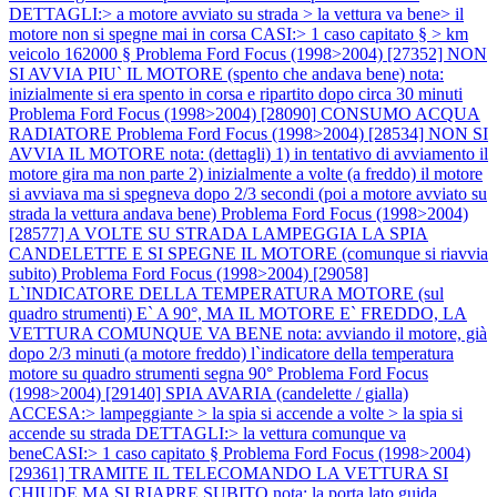
DETTAGLI:> a motore avviato su strada > la vettura va bene> il
motore non si spegne mai in corsa CASI:> 1 caso capitato § > km
veicolo 162000 §
Problema Ford Focus (1998>2004) [27352] NON
SI AVVIA PIU` IL MOTORE (spento che andava bene) nota:
inizialmente si era spento in corsa e ripartito dopo circa 30 minuti
Problema Ford Focus (1998>2004) [28090] CONSUMO ACQUA
RADIATORE
Problema Ford Focus (1998>2004) [28534] NON SI
AVVIA IL MOTORE nota: (dettagli) 1) in tentativo di avviamento il
motore gira ma non parte 2) inizialmente a volte (a freddo) il motore
si avviava ma si spegneva dopo 2/3 secondi (poi a motore avviato su
strada la vettura andava bene)
Problema Ford Focus (1998>2004)
[28577] A VOLTE SU STRADA LAMPEGGIA LA SPIA
CANDELETTE E SI SPEGNE IL MOTORE (comunque si riavvia
subito)
Problema Ford Focus (1998>2004) [29058]
L`INDICATORE DELLA TEMPERATURA MOTORE (sul
quadro strumenti) E` A 90°, MA IL MOTORE E` FREDDO, LA
VETTURA COMUNQUE VA BENE nota: avviando il motore, già
dopo 2/3 minuti (a motore freddo) l`indicatore della temperatura
motore su quadro strumenti segna 90°
Problema Ford Focus
(1998>2004) [29140] SPIA AVARIA (candelette / gialla)
ACCESA:> lampeggiante > la spia si accende a volte > la spia si
accende su strada DETTAGLI:> la vettura comunque va
beneCASI:> 1 caso capitato §
Problema Ford Focus (1998>2004)
[29361] TRAMITE IL TELECOMANDO LA VETTURA SI
CHIUDE MA SI RIAPRE SUBITO nota: la porta lato guida