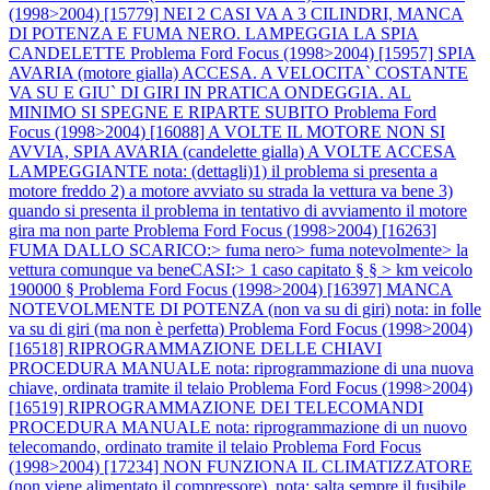
(1998>2004) [15779] NEI 2 CASI VA A 3 CILINDRI, MANCA
DI POTENZA E FUMA NERO. LAMPEGGIA LA SPIA
CANDELETTE
Problema Ford Focus (1998>2004) [15957] SPIA
AVARIA (motore gialla) ACCESA. A VELOCITA` COSTANTE
VA SU E GIU` DI GIRI IN PRATICA ONDEGGIA. AL
MINIMO SI SPEGNE E RIPARTE SUBITO
Problema Ford
Focus (1998>2004) [16088] A VOLTE IL MOTORE NON SI
AVVIA, SPIA AVARIA (candelette gialla) A VOLTE ACCESA
LAMPEGGIANTE nota: (dettagli)1) il problema si presenta a
motore freddo 2) a motore avviato su strada la vettura va bene 3)
quando si presenta il problema in tentativo di avviamento il motore
gira ma non parte
Problema Ford Focus (1998>2004) [16263]
FUMA DALLO SCARICO:> fuma nero> fuma notevolmente> la
vettura comunque va beneCASI:> 1 caso capitato § § > km veicolo
190000 §
Problema Ford Focus (1998>2004) [16397] MANCA
NOTEVOLMENTE DI POTENZA (non va su di giri) nota: in folle
va su di giri (ma non è perfetta)
Problema Ford Focus (1998>2004)
[16518] RIPROGRAMMAZIONE DELLE CHIAVI
PROCEDURA MANUALE nota: riprogrammazione di una nuova
chiave, ordinata tramite il telaio
Problema Ford Focus (1998>2004)
[16519] RIPROGRAMMAZIONE DEI TELECOMANDI
PROCEDURA MANUALE nota: riprogrammazione di un nuovo
telecomando, ordinato tramite il telaio
Problema Ford Focus
(1998>2004) [17234] NON FUNZIONA IL CLIMATIZZATORE
(non viene alimentato il compressore). nota: salta sempre il fusibile