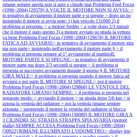
rimane sempre aperta non si apre e chiude mai
Problema Ford Focus
(1998>2004) [29578] A VOLTE IL MOTORE NON SI AVVIA: >
in tentativo di avviamento il motore parte e si spegne > dopo un po
insistendo il motore si avvia note: 1) km veicolo 131000 2) il
problema si presenta: > a motore freddo > a volte dopo 2/3 minuti
che il motore è stato spento 3) a motore avviato su strada la vettura
va bene
Problema Ford Focus (1998>2004) [29678] IL MOTORE
FATICA AD AVVIARSI:> in tentativo di avviamento il motore gira
ma non parte> insistendo nell'avviamento il motore parte § > il
problema si presenta sempre al 1° avviamento al mattinoIL
MOTORE PARTE E SI SPEGNE:> in tentativo di avviamento il
motore parte ma dopo 2/3 secondi si spegne > il problema si
presenta ai successivi avviamenti durante il giorno § IL MOTORE
GIRA MALE:> il problema si presenta quando il motore fatica ad
avviarsi e poi parte IL MOTORE SI SPEGNE:> poi il motore
Problema Ford Focus (1998>2004) [29868] LE VENTOLE DEL
RADIATORE GIRANO SEMPRE: > il problema si presenta nel
seguente modo: > avviando il motore > su strada dopo 5/6 km > si
aziona la ventola del radiatore > poi la ventola rimane sempre
azionata > spegnendo il motore la ventola del radiatore si blocca
Problema Ford Focus (1998>2004) [30089] IL MOTORE GIRA A
3 CILINDRI, SU STRADA STRAPPA SPIA AVARIA (motore
gialla) SEMPRE ACCESA
Problema Ford Focus (1998>2004)
[30922] RIMANE ILLUMINATO L'ODOMETRO:> display km
totali / parziali > il problema si presenta a quadro spento > il