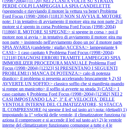
(1998>2004) [11720] NEI 2 CASI A VOLTE SU STRADA
PERDE COLPI LAMPEGGIA LA SPIA CANDELETTE
(spegnendo e riavviando il motore la vettura va bene)
Problema
Ford Focus (1998>2004) [11813] NON SI AVVIA IL MOTORE
note: 1) in tentativo di avviamento il motore gira ma non parte 2) il
motore si è spento in corsa
Problema Ford Focus (1998>2004)
[11866] IL MOTORE SI SPEGNE:> si spegne in corsa > poi il
motore non si avvia > in tentativo di avviamento il motore gira ma
non parte > insistendo nell'avviamento dopo un po' il motore parte
SPIA AVARIA (candelette / gialla) ACCESA:> lampeggiante §
CASI:> 1 caso capitato §
Problema Ford Focus (1998>2004)
[12118] DIAGNOSI ERRORI TRAMITE LAMPEGGIO SPIA
IMMOBILIZER PROCEDURA MANUALE
Problema Ford
Focus (1998>2004) [12323] SI PRESENTANO I SEGUENTI
PROBLEMI:1) MANCA DI POTENZA:> calo di potenza
drastico> il problema si presenta accelerando bruscamente § 2) SI
AVVERTE UN SOFFIO:> classico soffio che si manifesta quando
si rompe un manicotto> il soffio si avverte su strada 3) CASI:> 1
caso capitato §
Problema Ford Focus (1998>2004) [12382] NEI 2
CASI IMPOSTANDO LA 2°, 3° E 4° VELOCITA` DELLE
VENTOLE INTERNE DEL CLIMATIZZATORE, SI STACCA
IL COMPRESSORE (si spegne il led sul tasto a/c) nota: (dettagli) 1)
impostando la 1° velocità delle ventole, il climatizzatore funziona (si
aziona il compressore e si accende il led sul tasto a/c) 2) le ventole
interne del climatizzatore funzionano comunque a tutte e 4 le