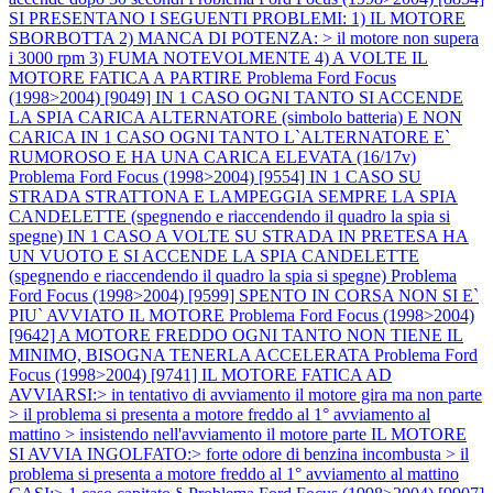
SI PRESENTANO I SEGUENTI PROBLEMI: 1) IL MOTORE
SBORBOTTA 2) MANCA DI POTENZA: > il motore non supera
i 3000 rpm 3) FUMA NOTEVOLMENTE 4) A VOLTE IL
MOTORE FATICA A PARTIRE
Problema Ford Focus
(1998>2004) [9049] IN 1 CASO OGNI TANTO SI ACCENDE
LA SPIA CARICA ALTERNATORE (simbolo batteria) E NON
CARICA IN 1 CASO OGNI TANTO L`ALTERNATORE E`
RUMOROSO E HA UNA CARICA ELEVATA (16/17v)
Problema Ford Focus (1998>2004) [9554] IN 1 CASO SU
STRADA STRATTONA E LAMPEGGIA SEMPRE LA SPIA
CANDELETTE (spegnendo e riaccendendo il quadro la spia si
spegne) IN 1 CASO A VOLTE SU STRADA IN PRETESA HA
UN VUOTO E SI ACCENDE LA SPIA CANDELETTE
(spegnendo e riaccendendo il quadro la spia si spegne)
Problema
Ford Focus (1998>2004) [9599] SPENTO IN CORSA NON SI E`
PIU` AVVIATO IL MOTORE
Problema Ford Focus (1998>2004)
[9642] A MOTORE FREDDO OGNI TANTO NON TIENE IL
MINIMO, BISOGNA TENERLA ACCELERATA
Problema Ford
Focus (1998>2004) [9741] IL MOTORE FATICA AD
AVVIARSI:> in tentativo di avviamento il motore gira ma non parte
> il problema si presenta a motore freddo al 1° avviamento al
mattino > insistendo nell'avviamento il motore parte IL MOTORE
SI AVVIA INGOLFATO:> forte odore di benzina incombusta > il
problema si presenta a motore freddo al 1° avviamento al mattino