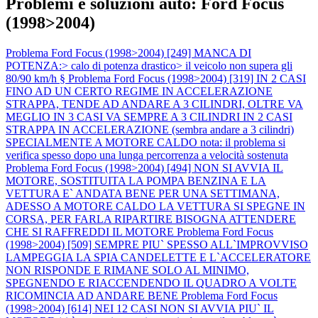
Problemi e soluzioni auto: Ford Focus
(1998>2004)
Problema Ford Focus (1998>2004) [249] MANCA DI
POTENZA:> calo di potenza drastico> il veicolo non supera gli
80/90 km/h §
Problema Ford Focus (1998>2004) [319] IN 2 CASI
FINO AD UN CERTO REGIME IN ACCELERAZIONE
STRAPPA, TENDE AD ANDARE A 3 CILINDRI, OLTRE VA
MEGLIO IN 3 CASI VA SEMPRE A 3 CILINDRI IN 2 CASI
STRAPPA IN ACCELERAZIONE (sembra andare a 3 cilindri)
SPECIALMENTE A MOTORE CALDO nota: il problema si
verifica spesso dopo una lunga percorrenza a velocità sostenuta
Problema Ford Focus (1998>2004) [494] NON SI AVVIA IL
MOTORE, SOSTITUITA LA POMPA BENZINA E LA
VETTURA E` ANDATA BENE PER UNA SETTIMANA,
ADESSO A MOTORE CALDO LA VETTURA SI SPEGNE IN
CORSA, PER FARLA RIPARTIRE BISOGNA ATTENDERE
CHE SI RAFFREDDI IL MOTORE
Problema Ford Focus
(1998>2004) [509] SEMPRE PIU` SPESSO ALL`IMPROVVISO
LAMPEGGIA LA SPIA CANDELETTE E L`ACCELERATORE
NON RISPONDE E RIMANE SOLO AL MINIMO,
SPEGNENDO E RIACCENDENDO IL QUADRO A VOLTE
RICOMINCIA AD ANDARE BENE
Problema Ford Focus
(1998>2004) [614] NEI 12 CASI NON SI AVVIA PIU` IL