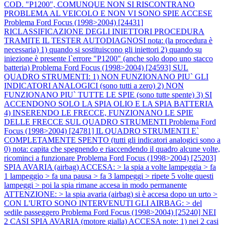
COD. "P1200", COMUNQUE NON SI RISCONTRANO
PROBLEMA AL VEICOLO E NON VI SONO SPIE ACCESE
Problema Ford Focus (1998>2004) [24431]
RICLASSIFICAZIONE DEGLI INIETTORI PROCEDURA
TRAMITE IL TESTER AUTODIAGNOSI nota: (la procedura è
necessaria) 1) quando si sostituiscono gli iniettori 2) quando su
iniezione è presente l`errore "P1200" (anche solo dopo uno stacco
batteria)
Problema Ford Focus (1998>2004) [24593] SUL
QUADRO STRUMENTI: 1) NON FUNZIONANO PIU` GLI
INDICATORI ANALOGICI (sono tutti a zero) 2) NON
FUNZIONANO PIU` TUTTE LE SPIE (sono tutte spente) 3) SI
ACCENDONO SOLO LA SPIA OLIO E LA SPIA BATTERIA
4) INSERENDO LE FRECCE, FUNZIONANO LE SPIE
DELLE FRECCE SUL QUADRO STRUMENTI
Problema Ford
Focus (1998>2004) [24781] IL QUADRO STRUMENTI E`
COMPLETAMENTE SPENTO (tutti gli indicatori analogici sono a
0) nota: capita che spegnendo e riaccendendo il quadro alcune volte,
ricominci a funzionare
Problema Ford Focus (1998>2004) [25203]
SPIA AVARIA (airbag) ACCESA: > la spia a volte lampeggia > fa
1 lampeggio > fa una pausa > fa 3 lampeggi > ripete 5 volte questi
lampeggi > poi la spia rimane accesa in modo permanente
ATTENZIONE: > la spia avaria (airbag) si è accesa dopo un urto >
CON L'URTO SONO INTERVENUTI GLI AIRBAG: > del
sedile passeggero
Problema Ford Focus (1998>2004) [25240] NEI
2 CASI SPIA AVARIA (motore gialla) ACCESA note: 1) nei 2 casi