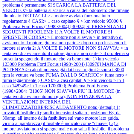
problema è permanente SI SCARICA LA BATTERIA DEL
VEICOLO:> la batteria si scarica a causa dell'odometro che rimane
illuminato DETTAGLI:> a motore avviato funziona tutto
regolarmente § CASI:> 1 caso capitato § > km veicolo 95000 §
Problema Ford Focus (1998>2004) [30924] SI PRESENTANO I
SEGUENTI PROBLEMI: 1) A VOLTE IL MOTORE SI
SPEGNE IN CORSA: > il motore non si avvia > in tentativo di
avviamento il motore gira ma non parte > dopo un po insistendo il
motore si avvia 2) A VOLTE IL MOTORE NON SI AVVIA: > in
tentativo di avviamento il motore gira ma non parte > il problema si
presenta spegnendo il motore che va bene note: 1) km veicolo
123000
Problema Ford Focus (1998>2004) [30970] MANCA DI
POTENZA:> calo di potenza già dai bassi regimi > sopra i 3000
rpm la vettura va bene FUMA DALLO SCARICO:> fuma nero >
fuma leggermente § CASI:> 2 casi capitati § > km veicolo > in 1
caso 148349> in 1 caso 170000 §
Problema Ford Focus
(1998>2004) [31005] NON SI AVVIA PIU` IL MOTORE (in
tentativo di avviamento non gira), NON FUNZIONA LA
VENTILAZIONE INTERNA DEL
CLIMATIZZATORE/RISCALDAMENTO nota: (dettagli) 1)
trovato il fusibile di grandi dimensioni saltato, posizione F8, da
30amp, all`interno della fusibiliera sul vano motore lato guida,
vicino al parabrezza (il fusibile è indicato come "chiave") 2) a
motore avviato non si spegne mai e non salta il fusibile, il problema