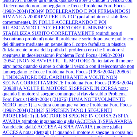
tentativo il motore gira) nota: quando si apre o chiude il veicolo con
il telecomando non lampeggiano le frecce
Problema Ford Focus
(1998>2004) [20349] DECELERANDO E POI FERMANDOSI
RIMANE A 2000RPM PER UN PO` (poi al minimo si stabilizza
correttamente). IN FOLLE ACCELERANDO E POI
RILASCIANDO L`ACCELERATORE IL MINIMO SI
STABILIZZA SUBITO CORRETTAMENTE (quindi non si
riscontrano problemi) nota: il problema è sorto dopo avere pulito con
del diluente mediante un pennellino il corpo farfallato in plastica
(inizialmente prima della pulizia il problema era che il motore si
spegneva in decelerazione)
Problema Ford Focus (1998>2004)
[20541] NON SI AVVIA PIU` IL MOTORE (in tentativo il motore
gira) nota: quando si apre o chiude il veicolo con il telecomando non
lampeggiano le frecce
Problema Ford Focus (1998>2004) [20805]
L`INDICATORE DEL CARBURANTE A VOLTE NON
SEGNA CORRETTAMENTE
Problema Ford Focus (1998>2004)
[20938] A VOLTE IL MOTORE SI SPEGNE IN CORSA nota:
quando il motore si spegne comunque si riavvia subito
Problema
Ford Focus (1998>2004) [21076] FUMA NOTEVOLMENTE
NERO note: 1) la vettura comunque va bene
Problema Ford Focus
(1998>2004) [21842] SI PRESENTANO I SEGUENTI
PROBLEMI: 1) IL MOTORE SI SPEGNE IN CORSA 2) SPIA
AVARIA (simbolo ingranaggio gialla) ACCESA 3) SPIA AVARIA
(candelette gialla) ACCESA 4) SPIA AVARIA (motore gialla)
ACCESA nota: (dettagli) 1) quando il motore si spegne in corsa poi