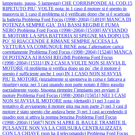
lampeggio, pausa, 5 lampeggi) CHE CORRISPONDE AL COD.15
RIPETUTO PIU` VOLTE nota: in 1 caso il motore si è spento in
manovra in 1 caso il problema si è verificato dopo che si è scaricata
la batteria
Problema Ford Focus (1998>2004) [14919] MANCA DI
POTENZA SEMPRE GIA` DAI BASSI REGIMI E FUMA
NERO
Problema Ford Focus (1998>2004) [15100] AVVIANDO
IL MOTORE LA SPIA BATTERIA SI SPEGNE MA DOPO UN
PO` SI RIACCENDE E RIMANE SEMPRE ACCESA LA
VETTURA VA COMUNQUE BENE nota: l`alternatore carica
correttamente
Problema Ford Focus (1998>2004) [15246] MANCA
DI POTENZA AI BASSI REGIMI
Problema Ford Focus
(1998>2004) [15311] IN 2 CASI A VOLTE NON SI AVVIA IL
MOTORE (il problema si verifica dopo un po` che il motore è
spento è sufficiente anche 1 ora) IN 1 CASO NON SI AVVIA
PIU`IL MOTORE (inizialmente si spegneva in corsa e faticava a
ripartire) nota: nei 3 casi quando non parte notato il filtro gasolio
parzialmente vuoto, bisogna riempire l`impianto per avviare il
motore
Problema Ford Focus (1998>2004) [15651] NEI 3 CASI
NON SI AVVIA IL MOTORE nota: (dettagli) 1) nei 3 casi in
tentativo di avviamento il motore gira ma non parte 2) nei 3 casi il
motore è stato spento che andava bene 3) nei 3 casi accendendo il
quadro non si attiva la pompa benzina
Problema Ford Focus
(1998>2004) [15687] NON SI APRE IL BAULE TRAMITE IL
PULSANTE NON VA LA CHIUSURA CENTRALIZZATA
CON LA CHIAVE (non ha il telecomando)
Problema Ford Focus