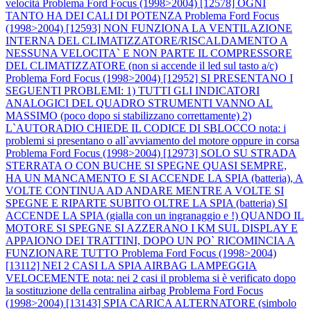
velocità
Problema Ford Focus (1998>2004) [12578] OGNI
TANTO HA DEI CALI DI POTENZA
Problema Ford Focus
(1998>2004) [12593] NON FUNZIONA LA VENTILAZIONE
INTERNA DEL CLIMATIZZATORE/RISCALDAMENTO A
NESSUNA VELOCITA` E NON PARTE IL COMPRESSORE
DEL CLIMATIZZATORE (non si accende il led sul tasto a/c)
Problema Ford Focus (1998>2004) [12952] SI PRESENTANO I
SEGUENTI PROBLEMI: 1) TUTTI GLI INDICATORI
ANALOGICI DEL QUADRO STRUMENTI VANNO AL
MASSIMO (poco dopo si stabilizzano correttamente) 2)
L`AUTORADIO CHIEDE IL CODICE DI SBLOCCO nota: i
problemi si presentano o all`avviamento del motore oppure in corsa
Problema Ford Focus (1998>2004) [12973] SOLO SU STRADA
STERRATA O CON BUCHE SI SPEGNE QUASI SEMPRE,
HA UN MANCAMENTO E SI ACCENDE LA SPIA (batteria), A
VOLTE CONTINUA AD ANDARE MENTRE A VOLTE SI
SPEGNE E RIPARTE SUBITO OLTRE LA SPIA (batteria) SI
ACCENDE LA SPIA (gialla con un ingranaggio e !) QUANDO IL
MOTORE SI SPEGNE SI AZZERANO I KM SUL DISPLAY E
APPAIONO DEI TRATTINI, DOPO UN PO` RICOMINCIA A
FUNZIONARE TUTTO
Problema Ford Focus (1998>2004)
[13112] NEI 2 CASI LA SPIA AIRBAG LAMPEGGIA
VELOCEMENTE nota: nei 2 casi il problema si è verificato dopo
la sostituzione della centralina airbag
Problema Ford Focus
(1998>2004) [13143] SPIA CARICA ALTERNATORE (simbolo