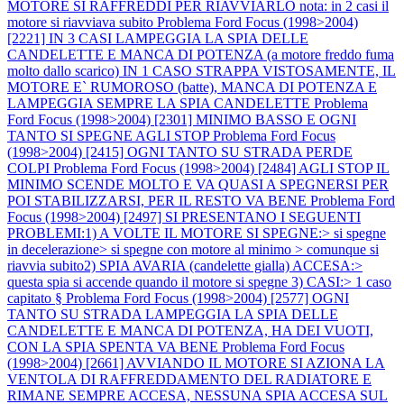
MOTORE SI RAFFREDDI PER RIAVVIARLO nota: in 2 casi il
motore si riavviava subito
Problema Ford Focus (1998>2004)
[2221] IN 3 CASI LAMPEGGIA LA SPIA DELLE
CANDELETTE E MANCA DI POTENZA (a motore freddo fuma
molto dallo scarico) IN 1 CASO STRAPPA VISTOSAMENTE, IL
MOTORE E` RUMOROSO (batte), MANCA DI POTENZA E
LAMPEGGIA SEMPRE LA SPIA CANDELETTE
Problema
Ford Focus (1998>2004) [2301] MINIMO BASSO E OGNI
TANTO SI SPEGNE AGLI STOP
Problema Ford Focus
(1998>2004) [2415] OGNI TANTO SU STRADA PERDE
COLPI
Problema Ford Focus (1998>2004) [2484] AGLI STOP IL
MINIMO SCENDE MOLTO E VA QUASI A SPEGNERSI PER
POI STABILIZZARSI, PER IL RESTO VA BENE
Problema Ford
Focus (1998>2004) [2497] SI PRESENTANO I SEGUENTI
PROBLEMI:1) A VOLTE IL MOTORE SI SPEGNE:> si spegne
in decelerazione> si spegne con motore al minimo > comunque si
riavvia subito2) SPIA AVARIA (candelette gialla) ACCESA:>
questa spia si accende quando il motore si spegne 3) CASI:> 1 caso
capitato §
Problema Ford Focus (1998>2004) [2577] OGNI
TANTO SU STRADA LAMPEGGIA LA SPIA DELLE
CANDELETTE E MANCA DI POTENZA, HA DEI VUOTI,
CON LA SPIA SPENTA VA BENE
Problema Ford Focus
(1998>2004) [2661] AVVIANDO IL MOTORE SI AZIONA LA
VENTOLA DI RAFFREDDAMENTO DEL RADIATORE E
RIMANE SEMPRE ACCESA, NESSUNA SPIA ACCESA SUL