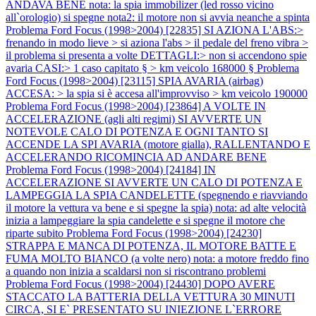
ANDAVA BENE nota: la spia immobilizer (led rosso vicino
all`orologio) si spegne nota2: il motore non si avvia neanche a spinta
Problema Ford Focus (1998>2004) [22835] SI AZIONA L'ABS:>
frenando in modo lieve > si aziona l'abs > il pedale del freno vibra >
il problema si presenta a volte DETTAGLI:> non si accendono spie
avaria CASI:> 1 caso capitato § > km veicolo 168000 §
Problema
Ford Focus (1998>2004) [23115] SPIA AVARIA (airbag)
ACCESA: > la spia si è accesa all'improvviso > km veicolo 190000
Problema Ford Focus (1998>2004) [23864] A VOLTE IN
ACCELERAZIONE (agli alti regimi) SI AVVERTE UN
NOTEVOLE CALO DI POTENZA E OGNI TANTO SI
ACCENDE LA SPI AVARIA (motore gialla), RALLENTANDO E
ACCELERANDO RICOMINCIA AD ANDARE BENE
Problema Ford Focus (1998>2004) [24184] IN
ACCELERAZIONE SI AVVERTE UN CALO DI POTENZA E
LAMPEGGIA LA SPIA CANDELETTE (spegnendo e riavviando
il motore la vettura va bene e si spegne la spia) nota: ad alte velocità
inizia a lampeggiare la spia candelette e si spegne il motore che
riparte subito
Problema Ford Focus (1998>2004) [24230]
STRAPPA E MANCA DI POTENZA, IL MOTORE BATTE E
FUMA MOLTO BIANCO (a volte nero) nota: a motore freddo fino
a quando non inizia a scaldarsi non si riscontrano problemi
Problema Ford Focus (1998>2004) [24430] DOPO AVERE
STACCATO LA BATTERIA DELLA VETTURA 30 MINUTI
CIRCA, SI E` PRESENTATO SU INIEZIONE L`ERRORE