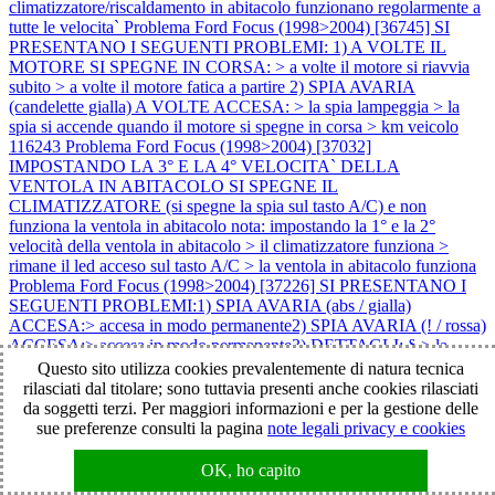
climatizzatore/riscaldamento in abitacolo funzionano regolarmente a
tutte le velocita`
Problema Ford Focus (1998>2004) [36745] SI
PRESENTANO I SEGUENTI PROBLEMI: 1) A VOLTE IL
MOTORE SI SPEGNE IN CORSA: > a volte il motore si riavvia
subito > a volte il motore fatica a partire 2) SPIA AVARIA
(candelette gialla) A VOLTE ACCESA: > la spia lampeggia > la
spia si accende quando il motore si spegne in corsa > km veicolo
116243
Problema Ford Focus (1998>2004) [37032]
IMPOSTANDO LA 3° E LA 4° VELOCITA` DELLA
VENTOLA IN ABITACOLO SI SPEGNE IL
CLIMATIZZATORE (si spegne la spia sul tasto A/C) e non
funziona la ventola in abitacolo nota: impostando la 1° e la 2°
velocità della ventola in abitacolo > il climatizzatore funziona >
rimane il led acceso sul tasto A/C > la ventola in abitacolo funziona
Problema Ford Focus (1998>2004) [37226] SI PRESENTANO I
SEGUENTI PROBLEMI:1) SPIA AVARIA (abs / gialla)
ACCESA:> accesa in modo permanente2) SPIA AVARIA (! / rossa)
ACCESA:> accesa in modo permanente3) DETTAGLI: § > la
vettura comunque va bene4) FATTO COME SEGUE SENZA
Questo sito utilizza cookies prevalentemente di natura tecnica
RISOLVERE:> sostituito il quadro strumenti con uno da recupero
rilasciati dal titolare; sono tuttavia presenti anche cookies rilasciati
5) CASI:> 1 caso capitato § > km veicolo 180000 §
Problema Ford
da soggetti terzi. Per maggiori informazioni e per la gestione delle
Focus (1998>2004) [37514] SI PRESENTANO I SEGUENTI
sue preferenze consulti la pagina
note legali privacy e cookies
PROBLEMI: 1) IL MOTORE NON SI AVVIA: > il motore parte
ma si spegne subito 2) SPIA AVARIA (candelette gialla)
OK, ho capito
LAMPEGGIANTE 3) DETTAGLI: > inizialmente mancava di