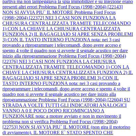
partiva ma non lampeggiava la spia immobilizer e su iniezione erano
presenti altri errori
Problema Ford Focus (1998>2004) [22143]
NON SI AVVIA PIU` IL MOTORE
Problema Ford Focus
(1998>2004) [22372] NEI 3 CASI NON FUNZIONA LA
CHIUSURA CENTRALIZZATA TRAMITE TELECOMANDO
1) CON LA CHIAVE LA CHIUSURA CENTRALIZZATA
FUNZIONA 2) IL BAGAGLIAIO SI APRE SENZA PROBLEMI
3) CON IL TASTO INTERNO FUNZIONA nota: nei 3 casi
provando a riprogrammare i telecomandi, dopo avere acceso e
spento 4 volte il quadro non si avverte il segnale acustico per dare
inizio alla riprogrammazione
Problema Ford Focus (1998>2004)
[22376] NEI 3 CASI NON FUNZIONA LA CHIUSURA
CENTRALIZZATA TRAMITE TELECOMANDO 1) CON LA
CHIAVE LA CHIUSURA CENTRALIZZATA FUNZIONA 2) IL
BAGAGLIAIO SI APRE SENZA PROBLEMI 3) CON IL
TASTO INTERNO FUNZIONA nota: nei 3 casi provando a
riprogrammare i telecomandi, dopo avere acceso e spento 4 volte il
quadro non si avverte il segnale acustico per dare inizio alla
riprogrammazione
Problema Ford Focus (1998>2004) [22604] SU
STRADA A VOLTE TUTTI GLI INDICATORI ANALOGICI
VANNO A 0 E POCO DOPO RICOMINCIANO A
FUNZIONARE nota: a motore avviato e non in movimento il
problema non si verifica
Problema Ford Focus (1998>2004)
[22753] NON SI AVVIA PIU` IL MOTORE (non gira il motorino
di avviamento). IL MOTORE E` STATO SPENTO CHE