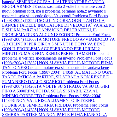
batteria) SEMPRE ACCESA. L`ALTERNATORE CARICA
REGOLARMENTE nota: sostituito 2 volte l`alternatore con 2
nuovi originali ford, ma il problema permane nota2: avviando il
motore la spia si accende dopo 30 secondi
Problema Ford Focus
(1998>2004) [13557] SOLO IN CORSA OGNI TANTO LA
LANCETTA DELL`INDICATORE DI VELOCITA` VA A ZERO
E SUI KM PARZIALI APPAIONO DEI TRATTINI, IL
PROBLEMA DURA ALCUNI SECONDI
Problema Ford Focus
(1998>2004) [13608] A MOTORE FREDDO AVVIANDOLO VA
A 3 CILINDRI PER CIRCA 5 MINUTI E DOPO VA BENE
CON IL PROBLEMA ACCELERANDO PER I PRIMI 2
MINUTI FUMA E NON RENDE PERFETTAMENTE nota: il
problema si verifica specialmente ini inverno
Problema Ford Focus
(1998>2004) [13832] NON SI AVVIA PIU` IL MOTORE FUMA
TANTO NERO nota: il motore era stato spento che andava bene
Problema Ford Focus (1998>2004) [14059] AL MATTINO OGNI
TANTO FATICA A PARTIRE, SU STRADA NON RENDE E
FUMA NERO DALLO SCARICO
Problema Ford Focus
(1998>2004) [14262] A VOLTE SU STRADA VA SU DI GIRI
FINO A 5000RPM, POI DA SOLA SI STABILIZZA AL
MINIMO CORRETTO
Problema Ford Focus (1998>2004)
[14343] NON VA IL RISCALDAMENTO INTERNO,
FUORIESCE SEMPRE ARIA FREDDA
Problema Ford Focus
(1998>2004) [14385] NON SI AVVIA PIU` IL MOTORE
SEMBRA PARTIRE MA NON PARTE FUMA BIANCO LA