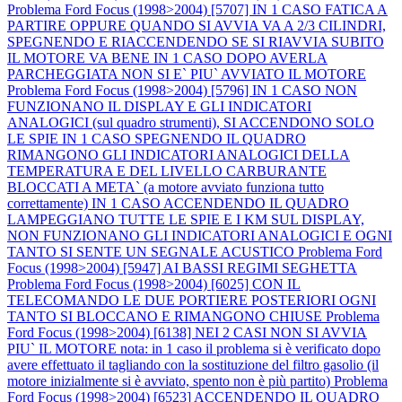
Problema Ford Focus (1998>2004) [5707] IN 1 CASO FATICA A
PARTIRE OPPURE QUANDO SI AVVIA VA A 2/3 CILINDRI,
SPEGNENDO E RIACCENDENDO SE SI RIAVVIA SUBITO
IL MOTORE VA BENE IN 1 CASO DOPO AVERLA
PARCHEGGIATA NON SI E` PIU` AVVIATO IL MOTORE
Problema Ford Focus (1998>2004) [5796] IN 1 CASO NON
FUNZIONANO IL DISPLAY E GLI INDICATORI
ANALOGICI (sul quadro strumenti), SI ACCENDONO SOLO
LE SPIE IN 1 CASO SPEGNENDO IL QUADRO
RIMANGONO GLI INDICATORI ANALOGICI DELLA
TEMPERATURA E DEL LIVELLO CARBURANTE
BLOCCATI A META` (a motore avviato funziona tutto
correttamente) IN 1 CASO ACCENDENDO IL QUADRO
LAMPEGGIANO TUTTE LE SPIE E I KM SUL DISPLAY,
NON FUNZIONANO GLI INDICATORI ANALOGICI E OGNI
TANTO SI SENTE UN SEGNALE ACUSTICO
Problema Ford
Focus (1998>2004) [5947] AI BASSI REGIMI SEGHETTA
Problema Ford Focus (1998>2004) [6025] CON IL
TELECOMANDO LE DUE PORTIERE POSTERIORI OGNI
TANTO SI BLOCCANO E RIMANGONO CHIUSE
Problema
Ford Focus (1998>2004) [6138] NEI 2 CASI NON SI AVVIA
PIU` IL MOTORE nota: in 1 caso il problema si è verificato dopo
avere effettuato il tagliando con la sostituzione del filtro gasolio (il
motore inizialmente si è avviato, spento non è più partito)
Problema
Ford Focus (1998>2004) [6523] ACCENDENDO IL QUADRO