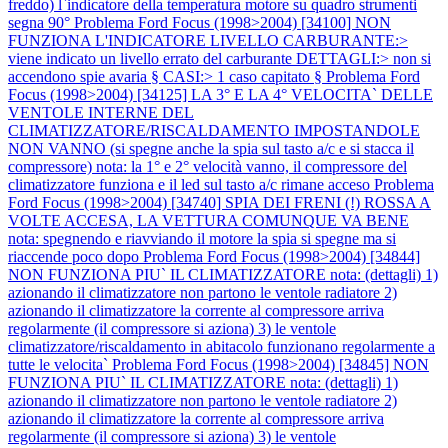
freddo) l`indicatore della temperatura motore su quadro strumenti
segna 90°
Problema Ford Focus (1998>2004) [34100] NON
FUNZIONA L'INDICATORE LIVELLO CARBURANTE:>
viene indicato un livello errato del carburante DETTAGLI:> non si
accendono spie avaria § CASI:> 1 caso capitato §
Problema Ford
Focus (1998>2004) [34125] LA 3° E LA 4° VELOCITA` DELLE
VENTOLE INTERNE DEL
CLIMATIZZATORE/RISCALDAMENTO IMPOSTANDOLE
NON VANNO (si spegne anche la spia sul tasto a/c e si stacca il
compressore) nota: la 1° e 2° velocità vanno, il compressore del
climatizzatore funziona e il led sul tasto a/c rimane acceso
Problema
Ford Focus (1998>2004) [34740] SPIA DEI FRENI (!) ROSSA A
VOLTE ACCESA, LA VETTURA COMUNQUE VA BENE
nota: spegnendo e riavviando il motore la spia si spegne ma si
riaccende poco dopo
Problema Ford Focus (1998>2004) [34844]
NON FUNZIONA PIU` IL CLIMATIZZATORE nota: (dettagli) 1)
azionando il climatizzatore non partono le ventole radiatore 2)
azionando il climatizzatore la corrente al compressore arriva
regolarmente (il compressore si aziona) 3) le ventole
climatizzatore/riscaldamento in abitacolo funzionano regolarmente a
tutte le velocita`
Problema Ford Focus (1998>2004) [34845] NON
FUNZIONA PIU` IL CLIMATIZZATORE nota: (dettagli) 1)
azionando il climatizzatore non partono le ventole radiatore 2)
azionando il climatizzatore la corrente al compressore arriva
regolarmente (il compressore si aziona) 3) le ventole