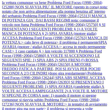
la vettura comunque va bene
Problema Ford Focus (1998>2004)
[25288] NON SI AVVIA PIU` IL MOTORE (spento in corsa) nota:
notato che non arriva alimentazione alla pompa benzina all' interno
del serbatoio
Problema Ford Focus (1998>2004) [25313] MANCA
DI POTENZA GIA` DAI BASSI REGIMI nota: comunque il
veicolo non fuma
Problema Ford Focus (1998>2004) [25750] § SI
PRESENTANO I SEGUENTI PROBLEMI: § 1) A VOLTE
MANCA DI POTENZA § 2) SPIA AVARIA (motore gialla)
ACCESA
Problema Ford Focus (1998>2004) [25763] MANCA DI
POTENZA:> calo lieve di potenza> il problema è permanenteSPIA
AVARIA (motore / gialla) ACCESA:> accesa in modo permanente
CASI:> 1 caso capitato § > km veicolo 117000 §
Problema Ford
Focus (1998>2004) [25860] A VOLTE SI ACCENDONO LE
SEGUENTI SPIE: 1) SPIA ABS 2) SPIA FRENI (!) ROSSA
Problema Ford Focus (1998>2004) [26150] A MOTORE
FREDDO FATICA A PARTIRE, POI SI AVVIA PER POCHI
SECONDI A 2/3 CILINDRI (dopo gira regolarmente)
Problema
Ford Focus (1998>2004) [26244] SPIA ABS SEMPRE ACCESA
Problema Ford Focus (1998>2004) [26393] SI PRESENTANO I
SEGUENTI PROBLEMI: 1) SPIA AVARIA (candelette gialla) A
VOLTE ACCESA LAMPEGGIANTE 2) A VOLTE IL MOTORE
SI SPEGNE IN CORSA note: 1) quando il motore si spegne
comunque si riavvia subito
Problema Ford Focus (1998>2004)
[27236] NON SI AVVIA IL MOTORE:> in tentativi di avviamento
il motore gira ma non parte> il problema si presenta a volte