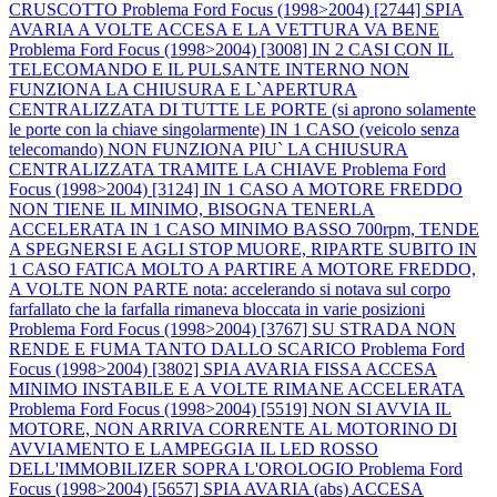
CRUSCOTTO
Problema Ford Focus (1998>2004) [2744] SPIA
AVARIA A VOLTE ACCESA E LA VETTURA VA BENE
Problema Ford Focus (1998>2004) [3008] IN 2 CASI CON IL
TELECOMANDO E IL PULSANTE INTERNO NON
FUNZIONA LA CHIUSURA E L`APERTURA
CENTRALIZZATA DI TUTTE LE PORTE (si aprono solamente
le porte con la chiave singolarmente) IN 1 CASO (veicolo senza
telecomando) NON FUNZIONA PIU` LA CHIUSURA
CENTRALIZZATA TRAMITE LA CHIAVE
Problema Ford
Focus (1998>2004) [3124] IN 1 CASO A MOTORE FREDDO
NON TIENE IL MINIMO, BISOGNA TENERLA
ACCELERATA IN 1 CASO MINIMO BASSO 700rpm, TENDE
A SPEGNERSI E AGLI STOP MUORE, RIPARTE SUBITO IN
1 CASO FATICA MOLTO A PARTIRE A MOTORE FREDDO,
A VOLTE NON PARTE nota: accelerando si notava sul corpo
farfallato che la farfalla rimaneva bloccata in varie posizioni
Problema Ford Focus (1998>2004) [3767] SU STRADA NON
RENDE E FUMA TANTO DALLO SCARICO
Problema Ford
Focus (1998>2004) [3802] SPIA AVARIA FISSA ACCESA
MINIMO INSTABILE E A VOLTE RIMANE ACCELERATA
Problema Ford Focus (1998>2004) [5519] NON SI AVVIA IL
MOTORE, NON ARRIVA CORRENTE AL MOTORINO DI
AVVIAMENTO E LAMPEGGIA IL LED ROSSO
DELL'IMMOBILIZER SOPRA L'OROLOGIO
Problema Ford
Focus (1998>2004) [5657] SPIA AVARIA (abs) ACCESA