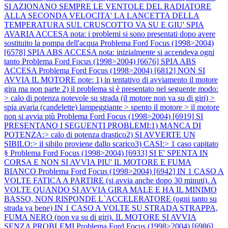
SI AZIONANO SEMPRE LE VENTOLE DEL RADIATORE
ALLA SECONDA VELOCITA' LA LANCETTA DELLA
TEMPERATURA SUL CRUSCOTTO VA SU E GIU' SPIA
AVARIA ACCESA nota: i problemi si sono presentati dopo avere
sostituito la pompa dell'acqua
Problema Ford Focus (1998>2004)
[6578] SPIA ABS ACCESA nota: inizialmente si accendeva ogni
tanto
Problema Ford Focus (1998>2004) [6676] SPIA ABS
ACCESA
Problema Ford Focus (1998>2004) [6812] NON SI
AVVIA IL MOTORE note: 1) in tentativo di avviamento il motore
gira ma non parte 2) il problema si è presentato nel seguente modo:
> calo di potenza notevole su strada (il motore non va su di giri) >
spia avaria (candelette) lampeggiante > spento il motore > il motore
non si avvia più
Problema Ford Focus (1998>2004) [6919] SI
PRESENTANO I SEGUENTI PROBLEMI:1) MANCA DI
POTENZA:> calo di potenza drastico2) SI AVVERTE UN
SIBILO:> il sibilo proviene dallo scarico3) CASI:> 1 caso capitato
§
Problema Ford Focus (1998>2004) [6933] SI E' SPENTA IN
CORSA E NON SI AVVIA PIU' IL MOTORE E FUMA
BIANCO
Problema Ford Focus (1998>2004) [6942] IN 1 CASO A
VOLTE FATICA A PARTIRE (si avvia anche dopo 30 minuti). A
VOLTE QUANDO SI AVVIA GIRA MALE E HA IL MINIMO
BASSO, NON RISPONDE L`ACCELERATORE (ogni tanto su
strada va bene) IN 1 CASO A VOLTE SU STRADA STRAPPA,
FUMA NERO (non va su di giri). IL MOTORE SI AVVIA
SENZA PROBLEMI
Problema Ford Focus (1998>2004) [6986]