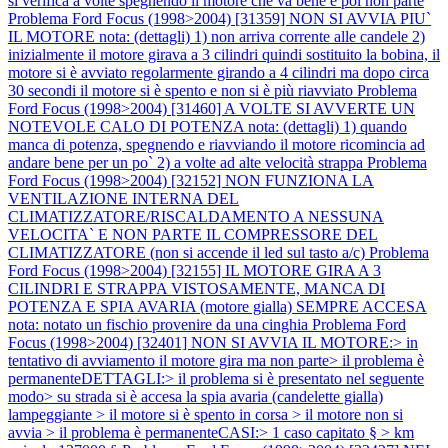
si verifica a volte spegnendo il motore che va bene e poi non parte
Problema Ford Focus (1998>2004) [31359] NON SI AVVIA PIU`
IL MOTORE nota: (dettagli) 1) non arriva corrente alle candele 2)
inizialmente il motore girava a 3 cilindri quindi sostituito la bobina, il
motore si è avviato regolarmente girando a 4 cilindri ma dopo circa
30 secondi il motore si è spento e non si è più riavviato
Problema
Ford Focus (1998>2004) [31460] A VOLTE SI AVVERTE UN
NOTEVOLE CALO DI POTENZA nota: (dettagli) 1) quando
manca di potenza, spegnendo e riavviando il motore ricomincia ad
andare bene per un po` 2) a volte ad alte velocità strappa
Problema
Ford Focus (1998>2004) [32152] NON FUNZIONA LA
VENTILAZIONE INTERNA DEL
CLIMATIZZATORE/RISCALDAMENTO A NESSUNA
VELOCITA` E NON PARTE IL COMPRESSORE DEL
CLIMATIZZATORE (non si accende il led sul tasto a/c)
Problema
Ford Focus (1998>2004) [32155] IL MOTORE GIRA A 3
CILINDRI E STRAPPA VISTOSAMENTE, MANCA DI
POTENZA E SPIA AVARIA (motore gialla) SEMPRE ACCESA
nota: notato un fischio provenire da una cinghia
Problema Ford
Focus (1998>2004) [32401] NON SI AVVIA IL MOTORE:> in
tentativo di avviamento il motore gira ma non parte> il problema è
permanenteDETTAGLI:> il problema si è presentato nel seguente
modo> su strada si è accesa la spia avaria (candelette gialla)
lampeggiante > il motore si è spento in corsa > il motore non si
avvia > il problema è permanenteCASI:> 1 caso capitato § > km