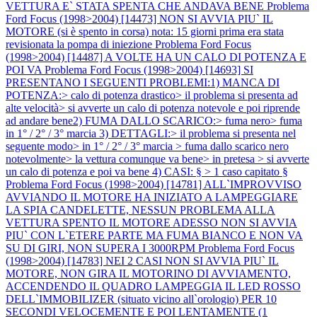
VETTURA E` STATA SPENTA CHE ANDAVA BENE
Problema
Ford Focus (1998>2004) [14473] NON SI AVVIA PIU` IL
MOTORE (si è spento in corsa) nota: 15 giorni prima era stata
revisionata la pompa di iniezione
Problema Ford Focus
(1998>2004) [14487] A VOLTE HA UN CALO DI POTENZA E
POI VA
Problema Ford Focus (1998>2004) [14693] SI
PRESENTANO I SEGUENTI PROBLEMI:1) MANCA DI
POTENZA:> calo di potenza drastico> il problema si presenta ad
alte velocità> si avverte un calo di potenza notevole e poi riprende
ad andare bene2) FUMA DALLO SCARICO:> fuma nero> fuma
in 1° / 2° / 3° marcia 3) DETTAGLI:> il problema si presenta nel
seguente modo> in 1° / 2° / 3° marcia > fuma dallo scarico nero
notevolmente> la vettura comunque va bene> in pretesa > si avverte
un calo di potenza e poi va bene 4) CASI: § > 1 caso capitato §
Problema Ford Focus (1998>2004) [14781] ALL`IMPROVVISO
AVVIANDO IL MOTORE HA INIZIATO A LAMPEGGIARE
LA SPIA CANDELETTE, NESSUN PROBLEMA ALLA
VETTURA SPENTO IL MOTORE ADESSO NON SI AVVIA
PIU` CON L`ETERE PARTE MA FUMA BIANCO E NON VA
SU DI GIRI, NON SUPERA I 3000RPM
Problema Ford Focus
(1998>2004) [14783] NEI 2 CASI NON SI AVVIA PIU` IL
MOTORE, NON GIRA IL MOTORINO DI AVVIAMENTO,
ACCENDENDO IL QUADRO LAMPEGGIA IL LED ROSSO
DELL`IMMOBILIZER (situato vicino all`orologio) PER 10
SECONDI VELOCEMENTE E POI LENTAMENTE (1