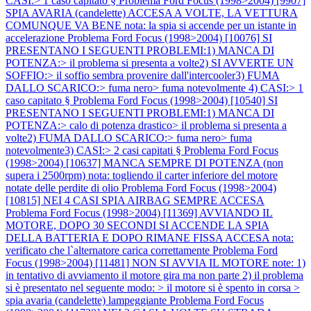
CASI:> 1 caso capitato §
Problema Ford Focus (1998>2004) [9907]
SPIA AVARIA (candelette) ACCESA A VOLTE, LA VETTURA
COMUNQUE VA BENE nota: la spia si accende per un istante in
accelerazione
Problema Ford Focus (1998>2004) [10076] SI
PRESENTANO I SEGUENTI PROBLEMI:1) MANCA DI
POTENZA:> il problema si presenta a volte2) SI AVVERTE UN
SOFFIO:> il soffio sembra provenire dall'intercooler3) FUMA
DALLO SCARICO:> fuma nero> fuma notevolmente 4) CASI:> 1
caso capitato §
Problema Ford Focus (1998>2004) [10540] SI
PRESENTANO I SEGUENTI PROBLEMI:1) MANCA DI
POTENZA:> calo di potenza drastico> il problema si presenta a
volte2) FUMA DALLO SCARICO:> fuma nero> fuma
notevolmente3) CASI:> 2 casi capitati §
Problema Ford Focus
(1998>2004) [10637] MANCA SEMPRE DI POTENZA (non
supera i 2500rpm) nota: togliendo il carter inferiore del motore
notate delle perdite di olio
Problema Ford Focus (1998>2004)
[10815] NEI 4 CASI SPIA AIRBAG SEMPRE ACCESA
Problema Ford Focus (1998>2004) [11369] AVVIANDO IL
MOTORE, DOPO 30 SECONDI SI ACCENDE LA SPIA
DELLA BATTERIA E DOPO RIMANE FISSA ACCESA nota:
verificato che l`alternatore carica correttamente
Problema Ford
Focus (1998>2004) [11481] NON SI AVVIA IL MOTORE note: 1)
in tentativo di avviamento il motore gira ma non parte 2) il problema
si è presentato nel seguente modo: > il motore si è spento in corsa >
spia avaria (candelette) lampeggiante
Problema Ford Focus