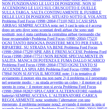
NON FUNZIONANO LE LUCI DI POSIZIONE, NON SI
ACCENDONO LE LUCI SUL CRUSCOTTO E QUELLE
SULLA TARGA. SALTA CONTINUAMENTE IL FUSIBILE
DELLE LUCI DI POSIZIONI, SITUATO SOTTO IL VOLANTE
Problema Ford Focus (1998>2004) [7110] NEI 3 CASI SPIA
AIRBAG SEMPRE ACCESA nota: nei 3 casi la spia si è accesa
dopo un urto dove sono scoppiati degli airbag che sono stati
sostituiti, non è stata cambiata la centralina airbag (pensando che
fosse recuperabile)
Problema Ford Focus (1998>2004) [7523]
OGNI TANTO BISOGNA INSISTERE MOLTO PER FARLA
RIPARTIRE, SU STRADA VA BENE
Problema Ford Focus
(1998>2004) [7529] SPIE ABS E FRENI ACCESE
Problema Ford
Focus (1998>2004) [7751] NON RENDE SPECIALMENTE IN
SALITA, MANCA DI POTENZA E FUMA DALLO SCARICO
Problema Ford Focus (1998>2004) [7765] OGNI TANTO SI
ACCENDE LA SPIA ABS
Problema Ford Focus (1998>2004)
[7894] NON SI AVVIA IL MOTORE note: 1) in tentativo di
avviamento il motore gira ma non parte 2) il problema si è presentato
nel seguente modo: > su strada avvertito un colpo > il motore si è
spento in corsa > il motore non si avvia
Problema Ford Focus
(1998>2004) [8282] SPIA CARICA ALTERNATORE (simbolo
batteria) SEMPRE ACCESA. L`ALTERNATORE CARICA
REGOLARMENTE nota: sostituito l`alternatore con uno
rigenerato, il problema permane nota2: avviando il motore la spia si
accende dopo 30 secondi
Problema Ford Focus (1998>2004) [8854]