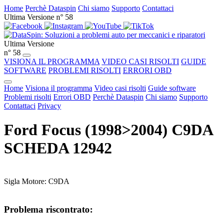
Home
Perchè Dataspin
Chi siamo
Supporto
Contattaci
Ultima Versione n° 58
Ultima Versione
n° 58
VISIONA IL PROGRAMMA
VIDEO CASI RISOLTI
GUIDE
SOFTWARE
PROBLEMI RISOLTI
ERRORI OBD
Home
Visiona il programma
Video casi risolti
Guide software
Problemi risolti
Errori OBD
Perchè Dataspin
Chi siamo
Supporto
Contattaci
Privacy
Ford Focus (1998>2004) C9DA
SCHEDA 12942
Sigla Motore: C9DA
Problema riscontrato: