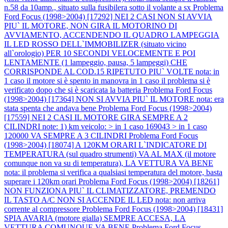
n.58 da 10amp., situato sulla fusibilera sotto il volante a sx
Problema
Ford Focus (1998>2004) [17292] NEI 2 CASI NON SI AVVIA
PIU` IL MOTORE, NON GIRA IL MOTORINO DI
AVVIAMENTO, ACCENDENDO IL QUADRO LAMPEGGIA
IL LED ROSSO DELL`IMMOBILIZER (situato vicino
all`orologio) PER 10 SECONDI VELOCEMENTE E POI
LENTAMENTE (1 lampeggio, pausa, 5 lampeggi) CHE
CORRISPONDE AL COD.15 RIPETUTO PIU` VOLTE nota: in
1 caso il motore si è spento in manovra in 1 caso il problema si è
verificato dopo che si è scaricata la batteria
Problema Ford Focus
(1998>2004) [17364] NON SI AVVIA PIU` IL MOTORE nota: era
stata spenta che andava bene
Problema Ford Focus (1998>2004)
[17559] NEI 2 CASI IL MOTORE GIRA SEMPRE A 2
CILINDRI note: 1) km veicolo: > in 1 caso 169043 > in 1 caso
120000 VA SEMPRE A 3 CILINDRI
Problema Ford Focus
(1998>2004) [18074] A 120KM ORARI L`INDICATORE DI
TEMPERATURA (sul quadro strumenti) VA AL MAX (il motore
comunque non va su di temperatura), LA VETTURA VA BENE
nota: il problema si verifica a qualsiasi temperatura del motore, basta
superare i 120km orari
Problema Ford Focus (1998>2004) [18261]
NON FUNZIONA PIU` IL CLIMATIZZATORE, PREMENDO
IL TASTO A/C NON SI ACCENDE IL LED nota: non arriva
corrente al compressore
Problema Ford Focus (1998>2004) [18431]
SPIA AVARIA (motore gialla) SEMPRE ACCESA, LA
VETTURA COMUNQUE VA BENE
Problema Ford Focus