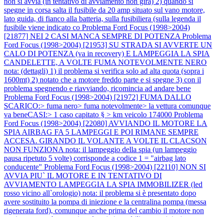
non si avvia (in tentativo di avviamento non gira) 2) quando si
spegne in corsa salta il fusibile da 20 amp situato sul vano motore,
lato guida, di fianco alla batteria, sulla fusibiliera (sulla legenda il
fusibile viene indicato co
Problema Ford Focus (1998>2004)
[21877] NEI 2 CASI MANCA SEMPRE DI POTENZA
Problema
Ford Focus (1998>2004) [21953] SU STRADA SI AVVERTE UN
CALO DI POTENZA (va in recovery) E LAMPEGGIA LA SPIA
CANDELETTE, A VOLTE FUMA NOTEVOLMENTE NERO
nota: (dettagli) 1) il problema si verifica solo ad alta quota (sopra i
1600mt) 2) notato che a motore freddo parte e si spegne 3) con il
problema spegnendo e riavviando, ricomincia ad andare bene
Problema Ford Focus (1998>2004) [21972] FUMA DALLO
SCARICO:> fuma nero> fuma notevolmente> la vettura comunque
va beneCASI:> 1 caso capitato § > km veicolo 174000
Problema
Ford Focus (1998>2004) [22080] AVVIANDO IL MOTORE LA
SPIA AIRBAG FA 5 LAMPEGGI E POI RIMANE SEMPRE
ACCESA. GIRANDO IL VOLANTE A VOLTE IL CLACSON
NON FUNZIONA nota: il lampeggio della spia (un lampeggio
pausa ripetuto 5 volte) corrisponde a codice 1 = "airbag lato
conducente"
Problema Ford Focus (1998>2004) [22110] NON SI
AVVIA PIU` IL MOTORE E IN TENTATIVO DI
AVVIAMENTO LAMPEGGIA LA SPIA IMMOBILIZER (led
rosso vicino all`orologio) nota: il problema si è presentato dopo
avere sostituito la pompa di iniezione e la centralina pompa (messa
rigenerata ford), comunque anche prima del cambio il motore non