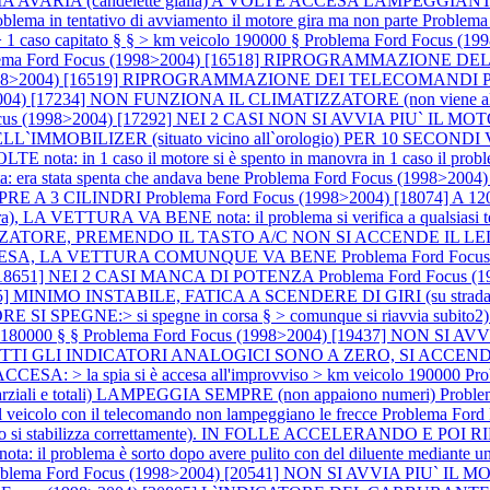
ARIA (candelette gialla) A VOLTE ACCESA LAMPEGGIANTE nota: (d
roblema in tentativo di avviamento il motore gira ma non parte
Problem
1 caso capitato § § > km veicolo 190000 §
Problema Ford Focus 
lema Ford Focus (1998>2004) [16518] RIPROGRAMMAZIONE DE
(1998>2004) [16519] RIPROGRAMMAZIONE DEI TELECOMANDI P
04) [17234] NON FUNZIONA IL CLIMATIZZATORE (non viene alimentato
Focus (1998>2004) [17292] NEI 2 CASI NON SI AVVIA PIU` I
OBILIZER (situato vicino all`orologio) PER 10 SECONDI 
 1 caso il motore si è spento in manovra in 1 caso il problema si 
ra stata spenta che andava bene
Problema Ford Focus (1998>20
SEMPRE A 3 CILINDRI
Problema Ford Focus (1998>2004) [18074]
), LA VETTURA VA BENE nota: il problema si verifica a qualsiasi tem
ZATORE, PREMENDO IL TASTO A/C NON SI ACCENDE IL LED nota:
RE ACCESA, LA VETTURA COMUNQUE VA BENE
Problema Ford Foc
) [18651] NEI 2 CASI MANCA DI POTENZA
Problema Ford Focus (
055] MINIMO INSTABILE, FATICA A SCENDERE DI GIRI (su strada
NE:> si spegne in corsa § > comunque si riavvia subito2) SPI
o 180000 § §
Problema Ford Focus (1998>2004) [19437] NON SI AVVI
TUTTI GLI INDICATORI ANALOGICI SONO A ZERO, SI ACCE
CESA: > la spia si è accesa all'improvviso > km veicolo 190000
Pr
i e totali) LAMPEGGIA SEMPRE (non appaiono numeri)
Proble
l veicolo con il telecomando non lampeggiano le frecce
Problema For
 si stabilizza correttamente). IN FOLLE ACCELERANDO E 
problema è sorto dopo avere pulito con del diluente mediante un penne
blema Ford Focus (1998>2004) [20541] NON SI AVVIA PIU` IL MOTORE 