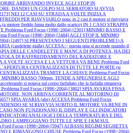
 MORIRE ARRIVANDO INVECE AGLI STOP IN
L MOTORE, DANDO UN COLPO SUL SERBATOIO SI AVVIA
) [2173] NEI 12 CASI SU STRADA A VOLTE INIZIA A
ER RIAVVIARLO nota: in 2 casi il motore si riavviava
otore freddo fuma molto dallo scarico) IN 1 CASO STRAPPA
TE
Problema Ford Focus (1998>2004) [2301] MINIMO BASSO E
lema Ford Focus (1998>2004) [2484] AGLI STOP IL MINIMO
8>2004) [2497] SI PRESENTANO I SEGUENTI PROBLEMI:1) A
A (candelette gialla) ACCESA:> questa spia si accende quando il
 LA SPIA DELLE CANDELETTE E MANCA DI POTENZA, HA DEI
LA VENTOLA DI RAFFREDDAMENTO DEL RADIATORE E
AVARIA A VOLTE ACCESA E LA VETTURA VA BENE
Problema Ford
 L`APERTURA CENTRALIZZATA DI TUTTE LE PORTE (si
HIUSURA CENTRALIZZATA TRAMITE LA CHIAVE
Problema Ford Focus
 MINIMO BASSO 700rpm, TENDE A SPEGNERSI E AGLI
 notava sul corpo farfallato che la farfalla rimaneva
O
Problema Ford Focus (1998>2004) [3802] SPIA AVARIA FISSA
VIA IL MOTORE, NON ARRIVA CORRENTE AL MOTORINO DI
 [5657] SPIA AVARIA (abs) ACCESA
Problema Ford Focus
CCENDENDO SE SI RIAVVIA SUBITO IL MOTORE VA BENE IN
 IN 1 CASO NON FUNZIONANO IL DISPLAY E GLI INDICATORI
GLI INDICATORI ANALOGICI DELLA TEMPERATURA E DEL
L QUADRO LAMPEGGIANO TUTTE LE SPIE E I KM SUL
a Ford Focus (1998>2004) [5947] AI BASSI REGIMI SEGHETTA
OCCANO E RIMANGONO CHIUSE
Problema Ford Focus (1998>2004)