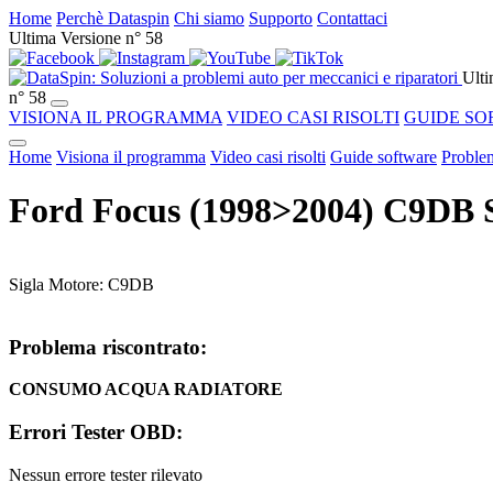
Home
Perchè Dataspin
Chi siamo
Supporto
Contattaci
Ultima Versione n° 58
Ulti
n° 58
VISIONA IL PROGRAMMA
VIDEO CASI RISOLTI
GUIDE SO
Home
Visiona il programma
Video casi risolti
Guide software
Problem
Ford Focus (1998>2004) C9DB
Sigla Motore: C9DB
Problema riscontrato:
CONSUMO ACQUA RADIATORE
Errori Tester OBD:
Nessun errore tester rilevato