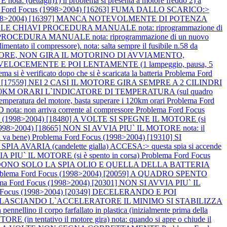
ettagli)1) il problema si presenta a motore freddo 2) a
a Ford Focus (1998>2004) [16263] FUMA DALLO SCARICO:>
(1998>2004) [16397] MANCA NOTEVOLMENTE DI POTENZA
LLE CHIAVI PROCEDURA MANUALE nota: riprogrammazione di
ROCEDURA MANUALE nota: riprogrammazione di un nuovo
 il compressore). nota: salta sempre il fusibile n.58 da
L MOTORE, NON GIRA IL MOTORINO DI AVVIAMENTO,
VELOCEMENTE E POI LENTAMENTE (1 lampeggio, pausa, 5
è verificato dopo che si è scaricata la batteria
Problema Ford
04) [17559] NEI 2 CASI IL MOTORE GIRA SEMPRE A 2 CILINDRI
 A 120KM ORARI L`INDICATORE DI TEMPERATURA (sul quadro
peratura del motore, basta superare i 120km orari
Problema Ford
 non arriva corrente al compressore
Problema Ford Focus
us (1998>2004) [18480] A VOLTE SI SPEGNE IL MOTORE (si
1998>2004) [18665] NON SI AVVIA PIU` IL MOTORE nota: il
 va bene)
Problema Ford Focus (1998>2004) [19310] SI
A AVARIA (candelette gialla) ACCESA:> questa spia si accende
A PIU` IL MOTORE (si è spento in corsa)
Problema Ford Focus
NDONO SOLO LA SPIA OLIO E QUELLA DELLA BATTERIA
oblema Ford Focus (1998>2004) [20059] A QUADRO SPENTO
ma Ford Focus (1998>2004) [20301] NON SI AVVIA PIU` IL
d Focus (1998>2004) [20349] DECELERANDO E POI
POI RILASCIANDO L`ACCELERATORE IL MINIMO SI STABILIZZA
llino il corpo farfallato in plastica (inizialmente prima della
(in tentativo il motore gira) nota: quando si apre o chiude il