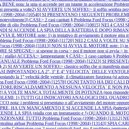
ta: la spia si accende per un istante in accelerazione
Proble
senta a volte2) SI AVVERTE UN SOFFIO:> il soffio sembra pro
us (1998>2004) [10540] SI PRESENTANO I SEGUENTI PROBLEMI:1)
tevolmente3) CASI:> 2 casi capitati §
Problema Ford Focus (199
dite di olio
Problema Ford Focus (1998>2004) [10815] NEI 4 C
 SI ACCENDE LA SPIA DELLA BATTERIA E DOPO RIMANE FISSA A
 IL MOTORE note: 1) in tentativo di avviamento il motore gira ma no
oblema Ford Focus (1998>2004) [11720] NEI 2 CASI A VOL
Focus (1998>2004) [11813] NON SI AVVIA IL MOTORE note: 1) in tentat
I SPEGNE:> si spegne in corsa > poi il motore non si avvia > in ten
te / gialla) ACCESA:> lampeggiante § CASI:> 1 caso capitato §
Probl
 MANUALE
Problema Ford Focus (1998>2004) [12323] SI PRE
e § 2) SI AVVERTE UN SOFFIO:> classico soffio che si manifesta quando
EI 2 CASI IMPOSTANDO LA 2°, 3° E 4° VELOCITA` DELLE VEN
ndo la 1° velocità delle ventole, il climatizzatore funziona (si aziona i
ma Ford Focus (1998>2004) [12578] OGNI TANTO HA DEI CALI
TORE/RISCALDAMENTO A NESSUNA VELOCITA` E NON PART
2942] A VOLTE MANCA TOTALMENTE DI POTENZA (non risponde l`
OBLEMI: 1) TUTTI GLI INDICATORI ANALOGICI DEL QUADRO 
a: i problemi si presentano o all`avviamento del motore oppure
E, HA UN MANCAMENTO E SI ACCENDE LA SPIA (batteri
CENDE LA SPIA (gialla con un ingranaggio e !) QUANDO IL 
 FUNZIONARE TUTTO
Problema Ford Focus (1998>2004) [131
entralina airbag
Problema Ford Focus (1998>2004) [13143] SPIA 
ternatore con 2 nuovi originali ford, ma il problema permane nota