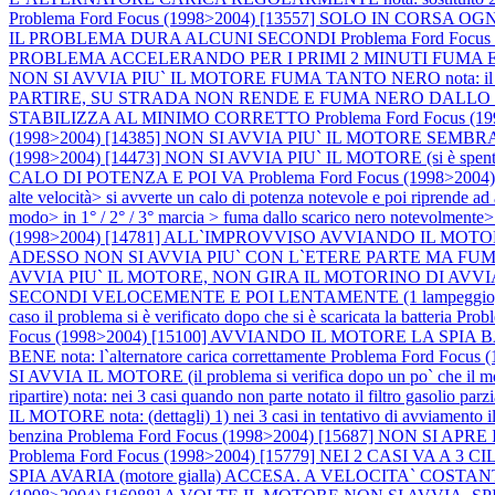
Problema Ford Focus (1998>2004) [13557] SOLO IN CORS
IL PROBLEMA DURA ALCUNI SECONDI
Problema Ford Fo
PROBLEMA ACCELERANDO PER I PRIMI 2 MINUTI FUMA E NON R
NON SI AVVIA PIU` IL MOTORE FUMA TANTO NERO nota: il moto
PARTIRE, SU STRADA NON RENDE E FUMA NERO DALLO
STABILIZZA AL MINIMO CORRETTO
Problema Ford Focus
(1998>2004) [14385] NON SI AVVIA PIU` IL MOTORE S
(1998>2004) [14473] NON SI AVVIA PIU` IL MOTORE (si è spento in c
CALO DI POTENZA E POI VA
Problema Ford Focus (1998>200
alte velocità> si avverte un calo di potenza notevole e poi ripre
modo> in 1° / 2° / 3° marcia > fuma dallo scarico nero notevolmente>
(1998>2004) [14781] ALL`IMPROVVISO AVVIANDO IL M
ADESSO NON SI AVVIA PIU` CON L`ETERE PARTE MA FUM
AVVIA PIU` IL MOTORE, NON GIRA IL MOTORINO DI AVVIA
SECONDI VELOCEMENTE E POI LENTAMENTE (1 lampeggio, pausa
caso il problema si è verificato dopo che si è scaricata la batteria
Prob
Focus (1998>2004) [15100] AVVIANDO IL MOTORE LA S
BENE nota: l`alternatore carica correttamente
Problema Ford Focu
SI AVVIA IL MOTORE (il problema si verifica dopo un po` che il m
ripartire) nota: nei 3 casi quando non parte notato il filtro gasolio pa
IL MOTORE nota: (dettagli) 1) nei 3 casi in tentativo di avviamento il
benzina
Problema Ford Focus (1998>2004) [15687] NON SI 
Problema Ford Focus (1998>2004) [15779] NEI 2 CASI V
SPIA AVARIA (motore gialla) ACCESA. A VELOCITA` COST