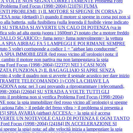
RANTE A VOLTE NON SEGNA CORRETTAMENTE
Problema Ford
o
Problema Ford Focus (1998>2004) [21076] FUMA
EGUENTI PROBLEMI: 1) IL MOTORE SI SPEGNE IN CORSA 2)
ota: (dettagli) 1) quando il motore si spegne in corsa poi non si
lla batteria, sulla fusibiliera (sulla legenda il fusibile viene indicato
1953] SU STRADA SI AVVERTE UN CALO DI POTENZA (va in
ad alta quota (sopra i 1600mt) 2) notato che a motore freddo
DALLO SCARICO:> fuma nero> fuma notevolmente> la vettura
RE LA SPIA AIRBAG FA 5 LAMPEGGI E POI RIMANE SEMPRE
olte) corrisponde a codice 1 = "airbag lato conducente"
IMMOBILIZER (led rosso vicino all`orologio) nota: il
el cambio il motore non partiva ma non lampeggiava la spia
ema Ford Focus (1998>2004) [22372] NEI 3 CASI NON
TA FUNZIONA 2) IL BAGAGLIAIO SI APRE SENZA
lte il quadro non si avverte il segnale acustico per dare inizio
ATA TRAMITE TELECOMANDO 1) CON LA CHIAVE LA
: nei 3 casi provando a riprogrammare i telecomandi,
 (1998>2004) [22604] SU STRADA A VOLTE TUTTI GLI
 problema non si verifica
Problema Ford Focus (1998>2004)
a spia immobilizer (led rosso vicino all`orologio) si spegne
na l'abs > il pedale del freno vibra > il problema si presenta a
15] SPIA AVARIA (airbag) ACCESA: > la spia si è accesa
i) SI AVVERTE UN NOTEVOLE CALO DI POTENZA E OGNI TANTO
 Ford Focus (1998>2004) [24184] IN ACCELERAZIONE SI
 spia) nota: ad alte velocità inizia a lampeggiare la spia