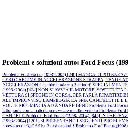
Problemi e soluzioni auto: Ford Focus (19
Problema Ford Focus (1998>2004) [249] MANCA DI POTENZA:> calo 
CERTO REGIME IN ACCELERAZIONE STRAPPA, TENDE AD AN
ACCELERAZIONE (sembra andare a 3 cilindri) SPECIALMENTE A MOT
(1998>2004) [494] NON SI AVVIA IL MOTORE, SOSTITU
VETTURA SI SPEGNE IN CORSA, PER FARLA RIPARTIRE 
ALL`IMPROVVISO LAMPEGGIA LA SPIA CANDELETTE E 
VOLTE RICOMINCIA AD ANDARE BENE
Problema Ford Focus
fatto ponte con la batteria per avviare un altro veicolo
Problema For
CANDELE
Problema Ford Focus (1998>2004) [845] IN P
(1998>2004) [1201] SI PRESENTANO I SEGUENTI PROBLEMI:1) M
notevolmente3) CASI:> 3 casi capitati §
Problema Ford Focus (