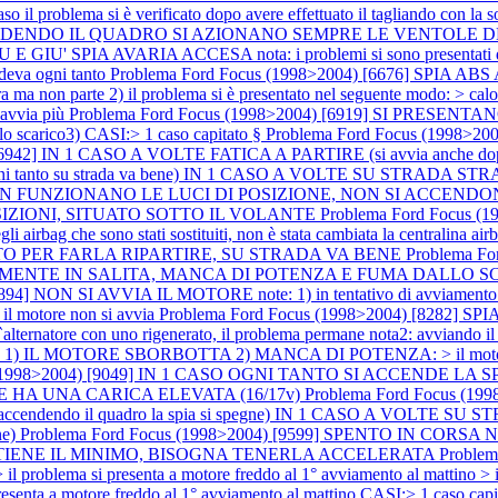
blema si è verificato dopo avere effettuato il tagliando con la sostitu
] ACCENDENDO IL QUADRO SI AZIONANO SEMPRE LE VENTOL
A AVARIA ACCESA nota: i problemi si sono presentati dopo a
deva ogni tanto
Problema Ford Focus (1998>2004) [6676] SPIA A
 non parte 2) il problema si è presentato nel seguente modo: > calo di
 avvia più
Problema Ford Focus (1998>2004) [6919] SI PRESEN
o scarico3) CASI:> 1 caso capitato §
Problema Ford Focus (1998>2
) [6942] IN 1 CASO A VOLTE FATICA A PARTIRE (si avvia anch
to su strada va bene) IN 1 CASO A VOLTE SU STRADA STRAP
986] NON FUNZIONANO LE LUCI DI POSIZIONE, NON SI ACC
SIZIONI, SITUATO SOTTO IL VOLANTE
Problema Ford Focus 
gli airbag che sono stati sostituiti, non è stata cambiata la centralina a
LTO PER FARLA RIPARTIRE, SU STRADA VA BENE
Problema F
ECIALMENTE IN SALITA, MANCA DI POTENZA E FUMA DALLO 
4] NON SI AVVIA IL MOTORE note: 1) in tentativo di avviamento il mo
> il motore non si avvia
Problema Ford Focus (1998>2004) [8282] 
re con uno rigenerato, il problema permane nota2: avviando il mo
 1) IL MOTORE SBORBOTTA 2) MANCA DI POTENZA: > il motor
s (1998>2004) [9049] IN 1 CASO OGNI TANTO SI ACCENDE LA 
 HA UNA CARICA ELEVATA (16/17v)
Problema Ford Focus (
endendo il quadro la spia si spegne) IN 1 CASO A VOLTE 
ne)
Problema Ford Focus (1998>2004) [9599] SPENTO IN CORS
 TIENE IL MINIMO, BISOGNA TENERLA ACCELERATA
Proble
> il problema si presenta a motore freddo al 1° avviamento al mattin
senta a motore freddo al 1° avviamento al mattino CASI:> 1 caso capi