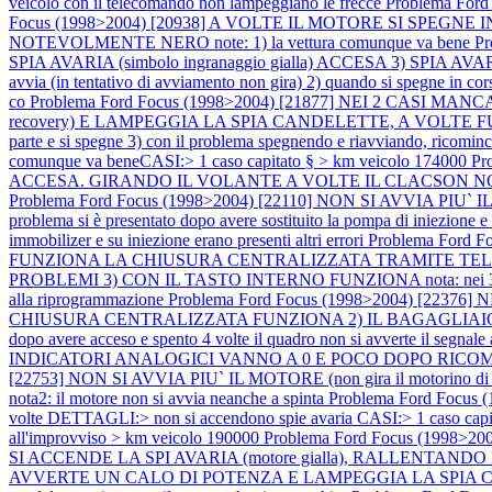
veicolo con il telecomando non lampeggiano le frecce
Problema Fo
Focus (1998>2004) [20938] A VOLTE IL MOTORE SI SPEGNE IN COR
NOTEVOLMENTE NERO note: 1) la vettura comunque va bene
P
SPIA AVARIA (simbolo ingranaggio gialla) ACCESA 3) SPIA AVARIA (
avvia (in tentativo di avviamento non gira) 2) quando si spegne in corsa 
co
Problema Ford Focus (1998>2004) [21877] NEI 2 CASI M
recovery) E LAMPEGGIA LA SPIA CANDELETTE, A VOLTE FUMA NOTEV
parte e si spegne 3) con il problema spegnendo e riavviando, ricomin
comunque va beneCASI:> 1 caso capitato § > km veicolo 174000
Pr
ACCESA. GIRANDO IL VOLANTE A VOLTE IL CLACSON NON FUNZIONA n
Problema Ford Focus (1998>2004) [22110] NON SI AVVIA PIU`
problema si è presentato dopo avere sostituito la pompa di iniezione
immobilizer e su iniezione erano presenti altri errori
Problema Ford 
FUNZIONA LA CHIUSURA CENTRALIZZATA TRAMITE TELE
PROBLEMI 3) CON IL TASTO INTERNO FUNZIONA nota: nei 3 casi prova
alla riprogrammazione
Problema Ford Focus (1998>2004) [2
CHIUSURA CENTRALIZZATA FUNZIONA 2) IL BAGAGLIAIO SI AP
dopo avere acceso e spento 4 volte il quadro non si avverte il segnale
INDICATORI ANALOGICI VANNO A 0 E POCO DOPO RICOMINCIANO 
[22753] NON SI AVVIA PIU` IL MOTORE (non gira il motorino di 
nota2: il motore non si avvia neanche a spinta
Problema Ford Focus (1
volte DETTAGLI:> non si accendono spie avaria CASI:> 1 caso capi
all'improvviso > km veicolo 190000
Problema Ford Focus (1998
SI ACCENDE LA SPI AVARIA (motore gialla), RALLENT
AVVERTE UN CALO DI POTENZA E LAMPEGGIA LA SPIA CANDELETTE (sp