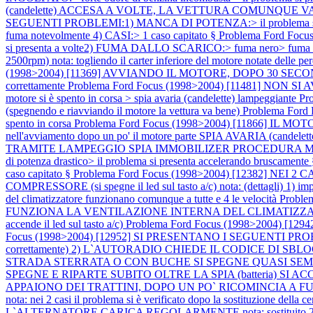
(candelette) ACCESA A VOLTE, LA VETTURA COMUNQUE VA BENE no
SEGUENTI PROBLEMI:1) MANCA DI POTENZA:> il problema si pre
fuma notevolmente 4) CASI:> 1 caso capitato §
Problema Ford Foc
si presenta a volte2) FUMA DALLO SCARICO:> fuma nero> fuma no
2500rpm) nota: togliendo il carter inferiore del motore notate delle per
(1998>2004) [11369] AVVIANDO IL MOTORE, DOPO 30 SECONDI
correttamente
Problema Ford Focus (1998>2004) [11481] NON SI AVVIA
motore si è spento in corsa > spia avaria (candelette) lampeggiante
Pr
(spegnendo e riavviando il motore la vettura va bene)
Problema Ford 
spento in corsa
Problema Ford Focus (1998>2004) [11866] IL MOTORE S
nell'avviamento dopo un po' il motore parte SPIA AVARIA (candelet
TRAMITE LAMPEGGIO SPIA IMMOBILIZER PROCEDURA
di potenza drastico> il problema si presenta accelerando bruscament
caso capitato §
Problema Ford Focus (1998>2004) [12382] N
COMPRESSORE (si spegne il led sul tasto a/c) nota: (dettagli) 1) imposta
del climatizzatore funzionano comunque a tutte e 4 le velocità
Proble
FUNZIONA LA VENTILAZIONE INTERNA DEL CLIMATIZZA
accende il led sul tasto a/c)
Problema Ford Focus (1998>2004) [1
Focus (1998>2004) [12952] SI PRESENTANO I SEGUENTI PR
correttamente) 2) L`AUTORADIO CHIEDE IL CODICE DI SBLOCCO not
STRADA STERRATA O CON BUCHE SI SPEGNE QUASI SEMPR
SPEGNE E RIPARTE SUBITO OLTRE LA SPIA (batteria) SI AC
APPAIONO DEI TRATTINI, DOPO UN PO` RICOMINCIA A
nota: nei 2 casi il problema si è verificato dopo la sostituzione della c
L`ALTERNATORE CARICA REGOLARMENTE nota: sostituito 2 volte l`al