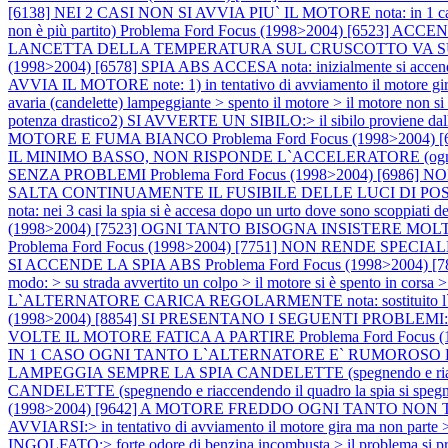
[6138] NEI 2 CASI NON SI AVVIA PIU` IL MOTORE nota: in 1 caso il pro
non è più partito)
Problema Ford Focus (1998>2004) [6523
LANCETTA DELLA TEMPERATURA SUL CRUSCOTTO VA SU E GIU' SPI
(1998>2004) [6578] SPIA ABS ACCESA nota: inizialmente si accen
AVVIA IL MOTORE note: 1) in tentativo di avviamento il motore gira ma
avaria (candelette) lampeggiante > spento il motore > il motore non si
potenza drastico2) SI AVVERTE UN SIBILO:> il sibilo proviene dall
MOTORE E FUMA BIANCO
Problema Ford Focus (1998>2004
IL MINIMO BASSO, NON RISPONDE L`ACCELERATORE (ogni tan
SENZA PROBLEMI
Problema Ford Focus (1998>2004) [6
SALTA CONTINUAMENTE IL FUSIBILE DELLE LUCI DI PO
nota: nei 3 casi la spia si è accesa dopo un urto dove sono scoppiati de
(1998>2004) [7523] OGNI TANTO BISOGNA INSISTERE MO
Problema Ford Focus (1998>2004) [7751] NON RENDE SP
SI ACCENDE LA SPIA ABS
Problema Ford Focus (1998>2004) [789
modo: > su strada avvertito un colpo > il motore si è spento in corsa 
L`ALTERNATORE CARICA REGOLARMENTE nota: sostituito l`alternato
(1998>2004) [8854] SI PRESENTANO I SEGUENTI PROBLEMI:
VOLTE IL MOTORE FATICA A PARTIRE
Problema Ford Focu
IN 1 CASO OGNI TANTO L`ALTERNATORE E` RUMOROSO E
LAMPEGGIA SEMPRE LA SPIA CANDELETTE (spegnendo e riacc
CANDELETTE (spegnendo e riaccendendo il quadro la spia si speg
(1998>2004) [9642] A MOTORE FREDDO OGNI TANTO NON
AVVIARSI:> in tentativo di avviamento il motore gira ma non parte 
INGOLFATO:> forte odore di benzina incombusta > il problema si pre