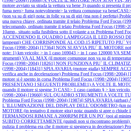
(1998>2004) [16088] A VOLTE IL MOTORE NON SI AVVIA, SPIA AV
motore avviato su strada la vettura va bene 3) quando si presenta il p
fuma nero> fuma notevolmente> la vettura comunque va beneCASI:> 
(non va su di giri) nota: in folle va su di giri (ma non è perfetta)
Prob
una nuova chiave, ordinata tramite il telaio
Problema Ford Focus 
telecomando, ordinato tramite il telaio
Problema Ford Focus (1998>20
10amp., situato sulla fusibilera sotto il volante a sx
Problema Ford 
ACCENDENDO IL QUADRO LAMPEGGIA IL LED ROSSO DELL`IMM
lampeggi) CHE CORRISPONDE AL COD.15 RIPETUTO PIU` VOLTE nota: in
Focus (1998>2004) [17364] NON SI AVVIA PIU` IL MOTORE nota: e
note: 1) km veicolo: > in 1 caso 169043 > in 1 caso 120000 VA 
strumenti) VA AL MAX (il motore comunque non va su di temperatura
Focus (1998>2004) [18261] NON FUNZIONA PIU` IL CLIMATIZ
(1998>2004) [18431] SPIA AVARIA (motore gialla) SEMP
verifica anche in decelerazione)
Problema Ford Focus (1998>2004
motore si è spento in corsa
Problema Ford Focus (1998>2004) [19
PRESENTANO I SEGUENTI PROBLEMI:1) A VOLTE IL MOTORE SI SPEG
quando il motore si spegne 3) CASI:> 1 caso capitato § > km veicol
(1998>2004) [19660] SUL QUADRO STRUMENTI A VOLTE 
Problema Ford Focus (1998>2004) [19874] SPIA AVARIA (airbag) AC
L`ILLUMINAZIONE DEL DISPLAY DELL`ODOMETRO (km parzial
MOTORE (in tentativo il motore gira) nota: quando si apre o chiude i
FERMANDOSI RIMANE A 2000RPM PER UN PO` (poi al minimo
SUBITO CORRETTAMENTE (quindi non si riscontrano problemi) nota: il 
pulizia il problema era che il motore si spegneva in decelerazione)
Pro