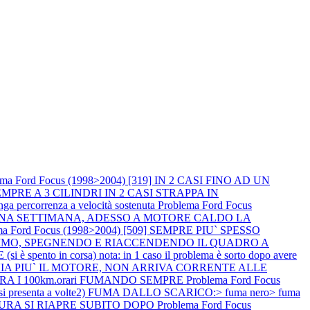
ema Ford Focus (1998>2004) [319] IN 2 CASI FINO AD UN
PRE A 3 CILINDRI IN 2 CASI STRAPPA IN
percorrenza a velocità sostenuta
Problema Ford Focus
R UNA SETTIMANA, ADESSO A MOTORE CALDO LA
ma Ford Focus (1998>2004) [509] SEMPRE PIU` SPESSO
NIMO, SPEGNENDO E RIACCENDENDO IL QUADRO A
spento in corsa) nota: in 1 caso il problema è sorto dopo avere
I AVVIA PIU` IL MOTORE, NON ARRIVA CORRENTE ALLE
ERA I 100km.orari FUMANDO SEMPRE
Problema Ford Focus
si presenta a volte2) FUMA DALLO SCARICO:> fuma nero> fuma
TTURA SI RIAPRE SUBITO DOPO
Problema Ford Focus