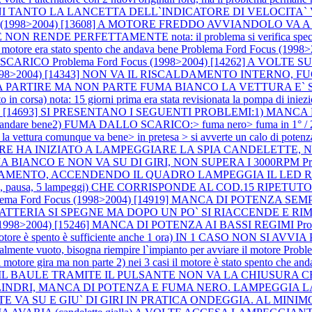
A OGNI TANTO LA LANCETTA DELL`INDICATORE DI VELOCITA`
cus (1998>2004) [13608] A MOTORE FREDDO AVVIANDOLO VA 
ENDE PERFETTAMENTE nota: il problema si verifica special
re era stato spento che andava bene
Problema Ford Focus (19
 SCARICO
Problema Ford Focus (1998>2004) [14262] A VOLTE
 (1998>2004) [14343] NON VA IL RISCALDAMENTO INTERNO
EMBRA PARTIRE MA NON PARTE FUMA BIANCO LA VETTURA E
orsa) nota: 15 giorni prima era stata revisionata la pompa di iniez
4) [14693] SI PRESENTANO I SEGUENTI PROBLEMI:1) MANCA DI POTE
nde ad andare bene2) FUMA DALLO SCARICO:> fuma nero> fuma in 1° / 2
 la vettura comunque va bene> in pretesa > si avverte un calo di potenz
OTORE HA INIZIATO A LAMPEGGIARE LA SPIA CANDELETT
A BIANCO E NON VA SU DI GIRI, NON SUPERA I 3000RPM
P
MENTO, ACCENDENDO IL QUADRO LAMPEGGIA IL LED ROSSO DE
, 5 lampeggi) CHE CORRISPONDE AL COD.15 RIPETUTO PIU` VOLT
lema Ford Focus (1998>2004) [14919] MANCA DI POTENZA S
PIA BATTERIA SI SPEGNE MA DOPO UN PO` SI RIACCENDE 
s (1998>2004) [15246] MANCA DI POTENZA AI BASSI REGIMI
Pr
otore è spento è sufficiente anche 1 ora) IN 1 CASO NON SI AVVIA P
rzialmente vuoto, bisogna riempire l`impianto per avviare il motore
Probl
 motore gira ma non parte 2) nei 3 casi il motore è stato spento che an
APRE IL BAULE TRAMITE IL PULSANTE NON VA LA CHIUSURA CE
A A 3 CILINDRI, MANCA DI POTENZA E FUMA NERO. LAMPEGGI
ANTE VA SU E GIU` DI GIRI IN PRATICA ONDEGGIA. AL MINI