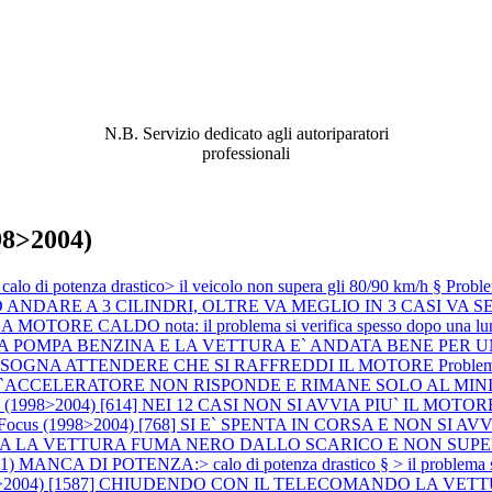
ABBIAMO LA SOLUZIONE AL
PROBLEMA!
N.B. Servizio dedicato agli autoriparatori
professionali
98>2004)
di potenza drastico> il veicolo non supera gli 80/90 km/h §
Probl
DARE A 3 CILINDRI, OLTRE VA MEGLIO IN 3 CASI VA SEM
ORE CALDO nota: il problema si verifica spesso dopo una lunga 
ITA LA POMPA BENZINA E LA VETTURA E` ANDATA BENE PE
BISOGNA ATTENDERE CHE SI RAFFREDDI IL MOTORE
Proble
L`ACCELERATORE NON RISPONDE E RIMANE SOLO AL MI
 (1998>2004) [614] NEI 12 CASI NON SI AVVIA PIU` IL MOTORE (si è 
d Focus (1998>2004) [768] SI E` SPENTA IN CORSA E NON S
ARTENZA LA VETTURA FUMA NERO DALLO SCARICO E NON SUP
ANCA DI POTENZA:> calo di potenza drastico § > il problema 
1998>2004) [1587] CHIUDENDO CON IL TELECOMANDO LA VE