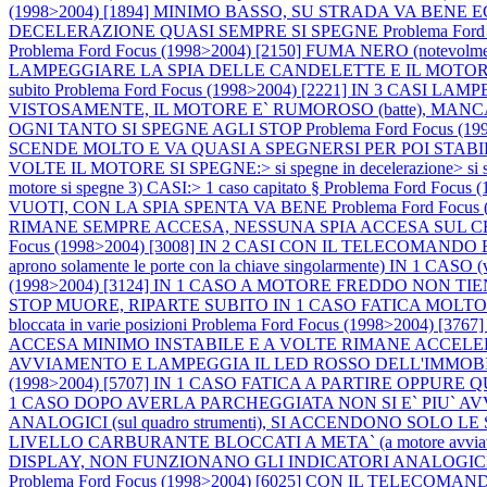
(1998>2004) [1894] MINIMO BASSO, SU STRADA VA BEN
DECELERAZIONE QUASI SEMPRE SI SPEGNE
Problema Fo
Problema Ford Focus (1998>2004) [2150] FUMA NERO (notevo
LAMPEGGIARE LA SPIA DELLE CANDELETTE E IL MOTORE SI 
subito
Problema Ford Focus (1998>2004) [2221] IN 3 CASI L
VISTOSAMENTE, IL MOTORE E` RUMOROSO (batte), MAN
OGNI TANTO SI SPEGNE AGLI STOP
Problema Ford Focus 
SCENDE MOLTO E VA QUASI A SPEGNERSI PER POI STABI
VOLTE IL MOTORE SI SPEGNE:> si spegne in decelerazione> si speg
motore si spegne 3) CASI:> 1 caso capitato §
Problema Ford Foc
VUOTI, CON LA SPIA SPENTA VA BENE
Problema Ford Fo
RIMANE SEMPRE ACCESA, NESSUNA SPIA ACCESA SUL
Focus (1998>2004) [3008] IN 2 CASI CON IL TELECOMA
aprono solamente le porte con la chiave singolarmente) IN
(1998>2004) [3124] IN 1 CASO A MOTORE FREDDO NON T
STOP MUORE, RIPARTE SUBITO IN 1 CASO FATICA MOLTO A PART
bloccata in varie posizioni
Problema Ford Focus (1998>2004)
ACCESA MINIMO INSTABILE E A VOLTE RIMANE ACCEL
AVVIAMENTO E LAMPEGGIA IL LED ROSSO DELL'IMMOB
(1998>2004) [5707] IN 1 CASO FATICA A PARTIRE OPPUR
1 CASO DOPO AVERLA PARCHEGGIATA NON SI E` PIU` A
ANALOGICI (sul quadro strumenti), SI ACCENDONO SO
LIVELLO CARBURANTE BLOCCATI A META` (a motore avviat
DISPLAY, NON FUNZIONANO GLI INDICATORI ANALOGIC
Problema Ford Focus (1998>2004) [6025] CON IL TELE