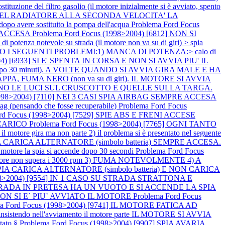
zione del filtro gasolio (il motore inizialmente si è avviato, spento
E DEL RADIATORE ALLA SECONDA VELOCITA' LA
vere sostituito la pompa dell'acqua
Problema Ford Focus
BS ACCESA
Problema Ford Focus (1998>2004) [6812] NON SI
 potenza notevole su strada (il motore non va su di giri) > spia
TANO I SEGUENTI PROBLEMI:1) MANCA DI POTENZA:> calo di
004) [6933] SI E' SPENTA IN CORSA E NON SI AVVIA PIU' IL
e dopo 30 minuti). A VOLTE QUANDO SI AVVIA GIRA MALE E HA
PA, FUMA NERO (non va su di giri). IL MOTORE SI AVVIA
ENDONO LE LUCI SUL CRUSCOTTO E QUELLE SULLA TARGA.
(1998>2004) [7110] NEI 3 CASI SPIA AIRBAG SEMPRE ACCESA
irbag (pensando che fosse recuperabile)
Problema Ford Focus
ord Focus (1998>2004) [7529] SPIE ABS E FRENI ACCESE
SCARICO
Problema Ford Focus (1998>2004) [7765] OGNI TANTO
tore gira ma non parte 2) il problema si è presentato nel seguente
SPIA CARICA ALTERNATORE (simbolo batteria) SEMPRE ACCESA.
tore la spia si accende dopo 30 secondi
Problema Ford Focus
e non supera i 3000 rpm 3) FUMA NOTEVOLMENTE 4) A
SPIA CARICA ALTERNATORE (simbolo batteria) E NON CARICA
1998>2004) [9554] IN 1 CASO SU STRADA STRATTONA E
SU STRADA IN PRETESA HA UN VUOTO E SI ACCENDE LA SPIA
A NON SI E` PIU` AVVIATO IL MOTORE
Problema Ford Focus
ma Ford Focus (1998>2004) [9741] IL MOTORE FATICA AD
o > insistendo nell'avviamento il motore parte IL MOTORE SI AVVIA
tato §
Problema Ford Focus (1998>2004) [9907] SPIA AVARIA