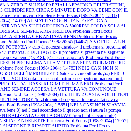
 VA A ZERO E SUI KM PARZIALI APPAIONO DEI TRATTINI,
A 3 CILINDRI PER CIRCA 5 MINUTI E DOPO VA BENE CON IL
mente ini inverno
Problema Ford Focus (1998>2004) [13832]
98>2004) [14059] AL MATTINO OGNI TANTO FATICA A
 SU STRADA VA SU DI GIRI FINO A 5000RPM, POI DA SOLA SI
, FUORIESCE SEMPRE ARIA FREDDA
Problema Ford Focus
` STATA SPENTA CHE ANDAVA BENE
Problema Ford Focus
ione
Problema Ford Focus (1998>2004) [14487] A VOLTE HA UN
NZA:> calo di potenza drastico> il problema si presenta ad
° / 3° marcia 3) DETTAGLI:> il problema si presenta nel seguente
a e poi va bene 4) CASI: § > 1 caso capitato §
Problema Ford Focus
E, NESSUN PROBLEMA ALLA VETTURA SPENTO IL MOTORE
roblema Ford Focus (1998>2004) [14783] NEI 2 CASI NON SI
LL`IMMOBILIZER (situato vicino all`orologio) PER 10
E nota: in 1 caso il motore si è spento in manovra in 1
EMPRE GIA` DAI BASSI REGIMI E FUMA NERO
Problema Ford
E RIMANE SEMPRE ACCESA LA VETTURA VA COMUNQUE
oblema Ford Focus (1998>2004) [15311] IN 2 CASI A VOLTE NON
IU`IL MOTORE (inizialmente si spegneva in corsa e faticava a
ema Ford Focus (1998>2004) [15651] NEI 3 CASI NON SI AVVIA
dava bene 3) nei 3 casi accendendo il quadro non si attiva la pompa
NTRALIZZATA CON LA CHIAVE (non ha il telecomando)
A LA SPIA CANDELETTE
Problema Ford Focus (1998>2004) [15957]
MO SI SPEGNE E RIPARTE SUBITO
Problema Ford Focus