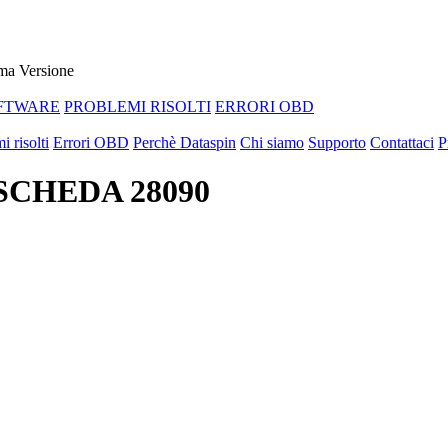
ma Versione
FTWARE
PROBLEMI RISOLTI
ERRORI OBD
i risolti
Errori OBD
Perchè Dataspin
Chi siamo
Supporto
Contattaci
P
 SCHEDA 28090