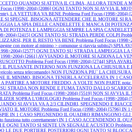
E ECCETTO QUANDO SI ATTIVA IL CLIMA, ALLORA TENDE A
rd Focus (1998>2004) [2086] OGNI TANTO NON SI AVVIA I
lmente), LA VETTURA VA BENE
Problema Ford Focus (1998>2004
SPEGNE, BISOGNA ATTENDERE CHE IL MOTORE SI RAFFREDDI P
AMPEGGIA LA SPIA DELLE CANDELETTE E MANCA DI POTENZA (a m
CA DI POTENZA E LAMPEGGIA SEMPRE LA SPIA CANDELET
(1998>2004) [2415] OGNI TANTO SU STRADA PERDE COLPI
Prob
LIZZARSI, PER IL RESTO VA BENE
Problema Ford Focus (199
ne con motore al minimo > comunque si riavvia subito2) SPIA AVARI
us (1998>2004) [2577] OGNI TANTO SU STRADA LAMPEGGIA
cus (1998>2004) [2661] AVVIANDO IL MOTORE SI AZIONA 
 CRUSCOTTO
Problema Ford Focus (1998>2004) [2744] SPIA 
NDO E IL PULSANTE INTERNO NON FUNZIONA LA CHIUSURA E
 1 CASO (veicolo senza telecomando) NON FUNZIONA PIU` LA C
IENE IL MINIMO, BISOGNA TENERLA ACCELERATA IN 1 CASO
IRE A MOTORE FREDDO, A VOLTE NON PARTE nota: accelerando si
 [3767] SU STRADA NON RENDE E FUMA TANTO DALLO SCARIC
ERATA
Problema Ford Focus (1998>2004) [5519] NON SI AV
ILIZER SOPRA L'OROLOGIO
Problema Ford Focus (1998>2004)
E QUANDO SI AVVIA VA A 2/3 CILINDRI, SPEGNENDO E RIA
VVIATO IL MOTORE
Problema Ford Focus (1998>2004) [5796]
LO LE SPIE IN 1 CASO SPEGNENDO IL QUADRO RIMANGONO 
o funziona tutto correttamente) IN 1 CASO ACCENDENDO I
I E OGNI TANTO SI SENTE UN SEGNALE ACUSTICO
Problem
COMANDO LE DUE PORTIERE POSTERIORI OGNI TANTO SI BL