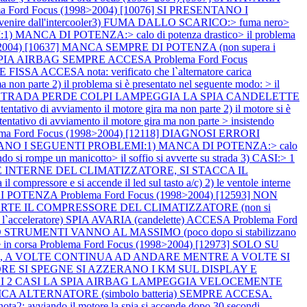
ma Ford Focus (1998>2004) [10076] SI PRESENTANO I
venire dall'intercooler3) FUMA DALLO SCARICO:> fuma nero>
 MANCA DI POTENZA:> calo di potenza drastico> il problema
8>2004) [10637] MANCA SEMPRE DI POTENZA (non supera i
ASI SPIA AIRBAG SEMPRE ACCESA
Problema Ford Focus
CCESA nota: verificato che l`alternatore carica
n parte 2) il problema si è presentato nel seguente modo: > il
TE SU STRADA PERDE COLPI LAMPEGGIA LA SPIA CANDELETTE
ivo di avviamento il motore gira ma non parte 2) il motore si è
tativo di avviamento il motore gira ma non parte > insistendo
ema Ford Focus (1998>2004) [12118] DIAGNOSI ERRORI
SENTANO I SEGUENTI PROBLEMI:1) MANCA DI POTENZA:> calo
 si rompe un manicotto> il soffio si avverte su strada 3) CASI:> 1
TOLE INTERNE DEL CLIMATIZZATORE, SI STACCA IL
l compressore e si accende il led sul tasto a/c) 2) le ventole interne
 DI POTENZA
Problema Ford Focus (1998>2004) [12593] NON
E IL COMPRESSORE DEL CLIMATIZZATORE (non si
acceleratore) SPIA AVARIA (candelette) ACCESA
Problema Ford
STRUMENTI VANNO AL MASSIMO (poco dopo si stabilizzano
 in corsa
Problema Ford Focus (1998>2004) [12973] SOLO SU
a), A VOLTE CONTINUA AD ANDARE MENTRE A VOLTE SI
MOTORE SI SPEGNE SI AZZERANO I KM SUL DISPLAY E
12] NEI 2 CASI LA SPIA AIRBAG LAMPEGGIA VELOCEMENTE
CARICA ALTERNATORE (simbolo batteria) SEMPRE ACCESA.
2: avviando il motore la spia si accende dopo 30 secondi