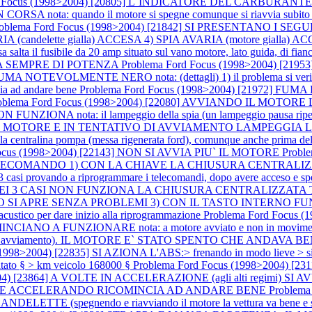
rd Focus (1998>2004) [20805] L`INDICATORE DEL CARBU
SA nota: quando il motore si spegne comunque si riavvia subit
roblema Ford Focus (1998>2004) [21842] SI PRESENTANO I S
candelette gialla) ACCESA 4) SPIA AVARIA (motore gialla) ACCESA n
salta il fusibile da 20 amp situato sul vano motore, lato guida, di fianco a
ANCA SEMPRE DI POTENZA
Problema Ford Focus (1998>2004) [2
OLMENTE NERO nota: (dettagli) 1) il problema si verifica solo 
cia ad andare bene
Problema Ford Focus (1998>2004) [21972] FUMA 
oblema Ford Focus (1998>2004) [22080] AVVIANDO IL MOTO
ota: il lampeggio della spia (un lampeggio pausa ripetuto 5 v
 IL MOTORE E IN TENTATIVO DI AVVIAMENTO LAMPEGGIA LA SPIA 
 e la centralina pompa (messa rigenerata ford), comunque anche prima d
Focus (1998>2004) [22143] NON SI AVVIA PIU` IL MOTORE
Probl
COMANDO 1) CON LA CHIAVE LA CHIUSURA CENTRALIZZA
ndo a riprogrammare i telecomandi, dopo avere acceso e spento 4 vo
2376] NEI 3 CASI NON FUNZIONA LA CHIUSURA CENTRALIZZ
RE SENZA PROBLEMI 3) CON IL TASTO INTERNO FUNZIONA nota
 acustico per dare inizio alla riprogrammazione
Problema Ford Focus
A FUNZIONARE nota: a motore avviato e non in movimento il
avviamento). IL MOTORE E` STATO SPENTO CHE ANDAVA BENE nota: l
998>2004) [22835] SI AZIONA L'ABS:> frenando in modo lieve > si azio
tato § > km veicolo 168000 §
Problema Ford Focus (1998>2004) [231
>2004) [23864] A VOLTE IN ACCELERAZIONE (agli alti regim
ANDO E ACCELERANDO RICOMINCIA AD ANDARE BENE
Problema
egnendo e riavviando il motore la vettura va bene e si spegne la