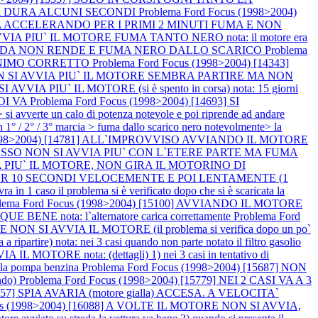
MA DURA ALCUNI SECONDI
Problema Ford Focus (1998>2004)
A ACCELERANDO PER I PRIMI 2 MINUTI FUMA E NON
 AVVIA PIU` IL MOTORE FUMA TANTO NERO nota: il motore era
U STRADA NON RENDE E FUMA NERO DALLO SCARICO
Problema
 MINIMO CORRETTO
Problema Ford Focus (1998>2004) [14343]
] NON SI AVVIA PIU` IL MOTORE SEMBRA PARTIRE MA NON
 AVVIA PIU` IL MOTORE (si è spento in corsa) nota: 15 giorni
POI VA
Problema Ford Focus (1998>2004) [14693] SI
verte un calo di potenza notevole e poi riprende ad andare
/ 2° / 3° marcia > fuma dallo scarico nero notevolmente> la
(1998>2004) [14781] ALL`IMPROVVISO AVVIANDO IL MOTORE
SO NON SI AVVIA PIU` CON L`ETERE PARTE MA FUMA
VVIA PIU` IL MOTORE, NON GIRA IL MOTORINO DI
 PER 10 SECONDI VELOCEMENTE E POI LENTAMENTE (1
caso il problema si è verificato dopo che si è scaricata la
lema Ford Focus (1998>2004) [15100] AVVIANDO IL MOTORE
nota: l`alternatore carica correttamente
Problema Ford
E NON SI AVVIA IL MOTORE (il problema si verifica dopo un po`
artire) nota: nei 3 casi quando non parte notato il filtro gasolio
L MOTORE nota: (dettagli) 1) nei 3 casi in tentativo di
va la pompa benzina
Problema Ford Focus (1998>2004) [15687] NON
ndo)
Problema Ford Focus (1998>2004) [15779] NEI 2 CASI VA A 3
5957] SPIA AVARIA (motore gialla) ACCESA. A VELOCITA`
cus (1998>2004) [16088] A VOLTE IL MOTORE NON SI AVVIA,