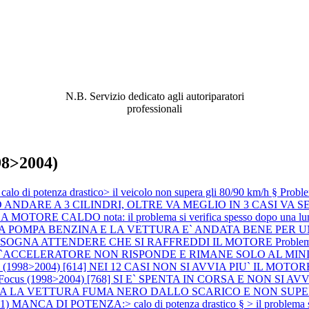
ABBIAMO LA SOLUZIONE AL
PROBLEMA!
N.B. Servizio dedicato agli autoriparatori
professionali
98>2004)
di potenza drastico> il veicolo non supera gli 80/90 km/h §
Probl
DARE A 3 CILINDRI, OLTRE VA MEGLIO IN 3 CASI VA SEM
ORE CALDO nota: il problema si verifica spesso dopo una lunga 
ITA LA POMPA BENZINA E LA VETTURA E` ANDATA BENE PE
BISOGNA ATTENDERE CHE SI RAFFREDDI IL MOTORE
Proble
L`ACCELERATORE NON RISPONDE E RIMANE SOLO AL MI
 (1998>2004) [614] NEI 12 CASI NON SI AVVIA PIU` IL MOTORE (si è 
d Focus (1998>2004) [768] SI E` SPENTA IN CORSA E NON S
ARTENZA LA VETTURA FUMA NERO DALLO SCARICO E NON SUP
ANCA DI POTENZA:> calo di potenza drastico § > il problema 