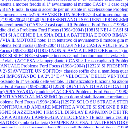
senta a motore freddo al 1° avviamento al mattino CASI:> 1 caso capi
ta: la spia si accende per un istante in accelerazione
Proble
senta a volte2) SI AVVERTE UN SOFFIO:> il soffio sembra pro
us (1998>2004) [10540] SI PRESENTANO I SEGUENTI PROBLEMI:1)
tevolmente3) CASI:> 2 casi capitati §
Problema Ford Focus (199
dite di olio
Problema Ford Focus (1998>2004) [10815] NEI 4 C
 SI ACCENDE LA SPIA DELLA BATTERIA E DOPO RIMANE FISSA A
 IL MOTORE note: 1) in tentativo di avviamento il motore gira ma no
oblema Ford Focus (1998>2004) [11720] NEI 2 CASI A VOL
Focus (1998>2004) [11813] NON SI AVVIA IL MOTORE note: 1) in tentat
I SPEGNE:> si spegne in corsa > poi il motore non si avvia > in ten
te / gialla) ACCESA:> lampeggiante § CASI:> 1 caso capitato §
Probl
 MANUALE
Problema Ford Focus (1998>2004) [12323] SI PRE
e § 2) SI AVVERTE UN SOFFIO:> classico soffio che si manifesta quando
EI 2 CASI IMPOSTANDO LA 2°, 3° E 4° VELOCITA` DELLE VEN
ndo la 1° velocità delle ventole, il climatizzatore funziona (si aziona i
ma Ford Focus (1998>2004) [12578] OGNI TANTO HA DEI CALI
e) SPIA AVARIA (candelette) ACCESA
Problema Ford Focus (19
ANNO AL MASSIMO (poco dopo si stabilizzano correttamen
roblema Ford Focus (1998>2004) [12973] SOLO SU STRADA
 CONTINUA AD ANDARE MENTRE A VOLTE SI SPEGNE E RIPAR
E SI SPEGNE SI AZZERANO I KM SUL DISPLAY E APPAIONO DE
SPIA AIRBAG LAMPEGGIA VELOCEMENTE nota: nei 2 casi il problema s
RNATORE (simbolo batteria) SEMPRE ACCESA. L`ALTERNATORE CA
l motore la spia si accende dopo 30 secondi
Problema Ford Focus (1