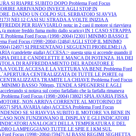
TTURA SI RIAPRE SUBITO DOPO
Problema Ford Focus
 MORIRE ARRIVANDO INVECE AGLI STOP IN
L MOTORE, DANDO UN COLPO SUL SERBATOIO SI AVVIA
) [2173] NEI 12 CASI SU STRADA A VOLTE INIZIA A
ER RIAVVIARLO nota: in 2 casi il motore si riavviava
otore freddo fuma molto dallo scarico) IN 1 CASO STRAPPA
TE
Problema Ford Focus (1998>2004) [2301] MINIMO BASSO E
lema Ford Focus (1998>2004) [2484] AGLI STOP IL MINIMO
8>2004) [2497] SI PRESENTANO I SEGUENTI PROBLEMI:1) A
A (candelette gialla) ACCESA:> questa spia si accende quando il
 LA SPIA DELLE CANDELETTE E MANCA DI POTENZA, HA DEI
LA VENTOLA DI RAFFREDDAMENTO DEL RADIATORE E
AVARIA A VOLTE ACCESA E LA VETTURA VA BENE
Problema Ford
 L`APERTURA CENTRALIZZATA DI TUTTE LE PORTE (si
HIUSURA CENTRALIZZATA TRAMITE LA CHIAVE
Problema Ford Focus
 MINIMO BASSO 700rpm, TENDE A SPEGNERSI E AGLI
 notava sul corpo farfallato che la farfalla rimaneva
O
Problema Ford Focus (1998>2004) [3802] SPIA AVARIA FISSA
VIA IL MOTORE, NON ARRIVA CORRENTE AL MOTORINO DI
 [5657] SPIA AVARIA (abs) ACCESA
Problema Ford Focus
CCENDENDO SE SI RIAVVIA SUBITO IL MOTORE VA BENE IN
 IN 1 CASO NON FUNZIONANO IL DISPLAY E GLI INDICATORI
GLI INDICATORI ANALOGICI DELLA TEMPERATURA E DEL
L QUADRO LAMPEGGIANO TUTTE LE SPIE E I KM SUL
a Ford Focus (1998>2004) [5947] AI BASSI REGIMI SEGHETTA