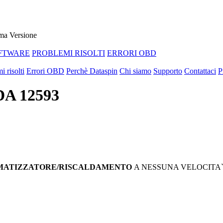
ma Versione
FTWARE
PROBLEMI RISOLTI
ERRORI OBD
i risolti
Errori OBD
Perchè Dataspin
Chi siamo
Supporto
Contattaci
P
DA 12593
LIMATIZZATORE/RISCALDAMENTO
A NESSUNA VELOCITA