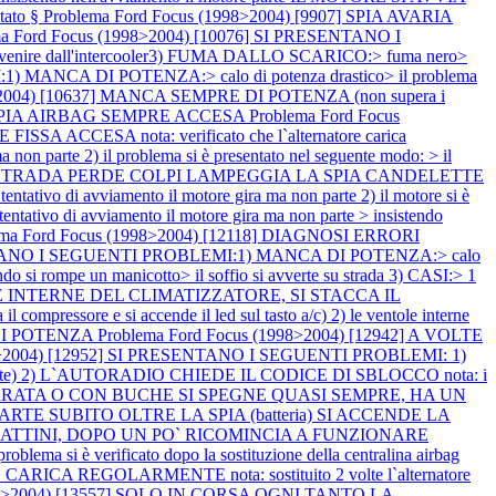
tato §
Problema Ford Focus (1998>2004) [9907] SPIA AVARIA
ma Ford Focus (1998>2004) [10076] SI PRESENTANO I
venire dall'intercooler3) FUMA DALLO SCARICO:> fuma nero>
 MANCA DI POTENZA:> calo di potenza drastico> il problema
8>2004) [10637] MANCA SEMPRE DI POTENZA (non supera i
ASI SPIA AIRBAG SEMPRE ACCESA
Problema Ford Focus
CCESA nota: verificato che l`alternatore carica
n parte 2) il problema si è presentato nel seguente modo: > il
TE SU STRADA PERDE COLPI LAMPEGGIA LA SPIA CANDELETTE
ivo di avviamento il motore gira ma non parte 2) il motore si è
tativo di avviamento il motore gira ma non parte > insistendo
ema Ford Focus (1998>2004) [12118] DIAGNOSI ERRORI
SENTANO I SEGUENTI PROBLEMI:1) MANCA DI POTENZA:> calo
 si rompe un manicotto> il soffio si avverte su strada 3) CASI:> 1
TOLE INTERNE DEL CLIMATIZZATORE, SI STACCA IL
l compressore e si accende il led sul tasto a/c) 2) le ventole interne
 DI POTENZA
Problema Ford Focus (1998>2004) [12942] A VOLTE
98>2004) [12952] SI PRESENTANO I SEGUENTI PROBLEMI: 1)
te) 2) L`AUTORADIO CHIEDE IL CODICE DI SBLOCCO nota: i
 STERRATA O CON BUCHE SI SPEGNE QUASI SEMPRE, HA UN
TE SUBITO OLTRE LA SPIA (batteria) SI ACCENDE LA
I TRATTINI, DOPO UN PO` RICOMINCIA A FUNZIONARE
i è verificato dopo la sostituzione della centralina airbag
RICA REGOLARMENTE nota: sostituito 2 volte l`alternatore
998>2004) [13557] SOLO IN CORSA OGNI TANTO LA