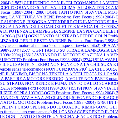
1998>2004) [1587] CHIUDENDO CON IL TELECOMANDO LA VE
E ECCETTO QUANDO SI ATTIVA IL CLIMA, ALLORA TENDE A
rd Focus (1998>2004) [2086] OGNI TANTO NON SI AVVIA I
lmente), LA VETTURA VA BENE
Problema Ford Focus (1998>2004
SPEGNE, BISOGNA ATTENDERE CHE IL MOTORE SI RAFFREDDI P
AMPEGGIA LA SPIA DELLE CANDELETTE E MANCA DI POTENZA (a m
CA DI POTENZA E LAMPEGGIA SEMPRE LA SPIA CANDELET
(1998>2004) [2415] OGNI TANTO SU STRADA PERDE COLPI
Prob
LIZZARSI, PER IL RESTO VA BENE
Problema Ford Focus (199
ne con motore al minimo > comunque si riavvia subito2) SPIA AVARI
us (1998>2004) [2577] OGNI TANTO SU STRADA LAMPEGGIA
cus (1998>2004) [2661] AVVIANDO IL MOTORE SI AZIONA 
 CRUSCOTTO
Problema Ford Focus (1998>2004) [2744] SPIA 
NDO E IL PULSANTE INTERNO NON FUNZIONA LA CHIUSURA E
 1 CASO (veicolo senza telecomando) NON FUNZIONA PIU` LA C
IENE IL MINIMO, BISOGNA TENERLA ACCELERATA IN 1 CASO
IRE A MOTORE FREDDO, A VOLTE NON PARTE nota: accelerando si
 [3767] SU STRADA NON RENDE E FUMA TANTO DALLO SCARIC
ERATA
Problema Ford Focus (1998>2004) [5519] NON SI AV
ILIZER SOPRA L'OROLOGIO
Problema Ford Focus (1998>2004)
E QUANDO SI AVVIA VA A 2/3 CILINDRI, SPEGNENDO E RIA
VVIATO IL MOTORE
Problema Ford Focus (1998>2004) [5796]
LO LE SPIE IN 1 CASO SPEGNENDO IL QUADRO RIMANGONO 
o funziona tutto correttamente) IN 1 CASO ACCENDENDO I
I E OGNI TANTO SI SENTE UN SEGNALE ACUSTICO
Problem