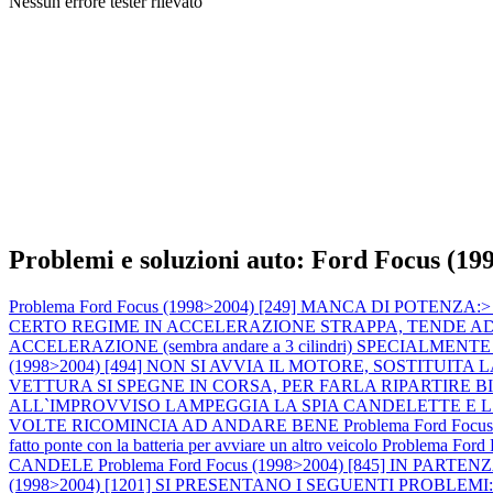
Nessun errore tester rilevato
Problemi e soluzioni auto: Ford Focus (19
Problema Ford Focus (1998>2004) [249] MANCA DI POTENZA:> calo 
CERTO REGIME IN ACCELERAZIONE STRAPPA, TENDE AD AN
ACCELERAZIONE (sembra andare a 3 cilindri) SPECIALMENTE A MOT
(1998>2004) [494] NON SI AVVIA IL MOTORE, SOSTITU
VETTURA SI SPEGNE IN CORSA, PER FARLA RIPARTIRE 
ALL`IMPROVVISO LAMPEGGIA LA SPIA CANDELETTE E 
VOLTE RICOMINCIA AD ANDARE BENE
Problema Ford Focus
fatto ponte con la batteria per avviare un altro veicolo
Problema For
CANDELE
Problema Ford Focus (1998>2004) [845] IN P
(1998>2004) [1201] SI PRESENTANO I SEGUENTI PROBLEMI:1) M