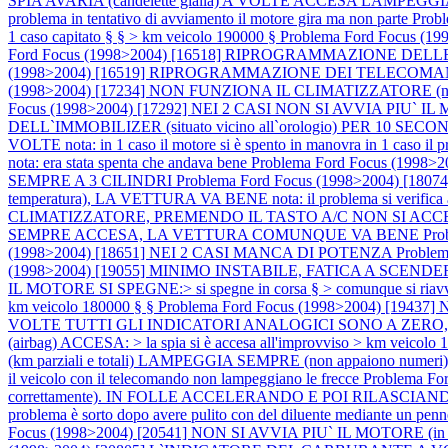
SPIA AVARIA (candelette gialla) A VOLTE ACCESA LAMPEGGIANTE nota:
problema in tentativo di avviamento il motore gira ma non parte
Prob
1 caso capitato § § > km veicolo 190000 §
Problema Ford Focus (19
Ford Focus (1998>2004) [16518] RIPROGRAMMAZIONE DELLE CHI
(1998>2004) [16519] RIPROGRAMMAZIONE DEI TELECOMANDI PRO
(1998>2004) [17234] NON FUNZIONA IL CLIMATIZZATORE (non viene ali
Focus (1998>2004) [17292] NEI 2 CASI NON SI AVVIA 
DELL`IMMOBILIZER (situato vicino all`orologio) PER 10 
VOLTE nota: in 1 caso il motore si è spento in manovra in 1 caso il pro
nota: era stata spenta che andava bene
Problema Ford Focus (1998>2
SEMPRE A 3 CILINDRI
Problema Ford Focus (1998>2004) [180
temperatura), LA VETTURA VA BENE nota: il problema si verifica a q
CLIMATIZZATORE, PREMENDO IL TASTO A/C NON SI ACCENDE IL
SEMPRE ACCESA, LA VETTURA COMUNQUE VA BENE
Pro
(1998>2004) [18651] NEI 2 CASI MANCA DI POTENZA
Problem
(1998>2004) [19055] MINIMO INSTABILE, FATICA A SCENDERE D
IL MOTORE SI SPEGNE:> si spegne in corsa § > comunque si riavvia
km veicolo 180000 § §
Problema Ford Focus (1998>2004) [19437] 
VOLTE TUTTI GLI INDICATORI ANALOGICI SONO A ZERO
(airbag) ACCESA: > la spia si è accesa all'improvviso > km veicolo
(km parziali e totali) LAMPEGGIA SEMPRE (non appaiono numeri
il veicolo con il telecomando non lampeggiano le frecce
Problema F
correttamente). IN FOLLE ACCELERANDO E POI RILASCIANDO
problema è sorto dopo avere pulito con del diluente mediante un pennell
Focus (1998>2004) [20541] NON SI AVVIA PIU` IL MOTORE (in tentati