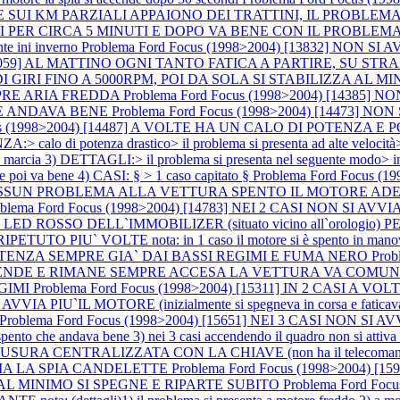
E SUI KM PARZIALI APPAIONO DEI TRATTINI, IL PROBLE
I PER CIRCA 5 MINUTI E DOPO VA BENE CON IL PROBLEM
e ini inverno
Problema Ford Focus (1998>2004) [13832] NON SI
4) [14059] AL MATTINO OGNI TANTO FATICA A PARTIRE, S
U DI GIRI FINO A 5000RPM, POI DA SOLA SI STABILIZZA AL
PRE ARIA FREDDA
Problema Ford Focus (1998>2004) [14385
HE ANDAVA BENE
Problema Ford Focus (1998>2004) [14473] NON SI
cus (1998>2004) [14487] A VOLTE HA UN CALO DI POTENZA E 
otenza drastico> il problema si presenta ad alte velocità> si av
ia 3) DETTAGLI:> il problema si presenta nel seguente modo> in 1° 
 e poi va bene 4) CASI: § > 1 caso capitato §
Problema Ford Focus 
ESSUN PROBLEMA ALLA VETTURA SPENTO IL MOTORE ADES
oblema Ford Focus (1998>2004) [14783] NEI 2 CASI NON SI A
ROSSO DELL`IMMOBILIZER (situato vicino all`orologio)
 PIU` VOLTE nota: in 1 caso il motore si è spento in manovra in 1 
DI POTENZA SEMPRE GIA` DAI BASSI REGIMI E FUMA NERO
Prob
DE E RIMANE SEMPRE ACCESA LA VETTURA VA COMUNQUE BENE 
EGIMI
Problema Ford Focus (1998>2004) [15311] IN 2 CASI A VOLT
VVIA PIU`IL MOTORE (inizialmente si spegneva in corsa e faticava a rip
Problema Ford Focus (1998>2004) [15651] NEI 3 CASI NON SI AVVIA I
o spento che andava bene 3) nei 3 casi accendendo il quadro non si atti
SURA CENTRALIZZATA CON LA CHIAVE (non ha il telecoma
IA LA SPIA CANDELETTE
Problema Ford Focus (1998>2004) [1
 AL MINIMO SI SPEGNE E RIPARTE SUBITO
Problema Ford Fo