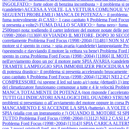
INGOLFATO:> forte odore di benzina incombusta > il problema si pre
(candelette) ACCESA A VOLTE, LA VETTURA COMUNQUE VA BENE no
SEGUENTI PROBLEMI:1) MANCA DI POTENZA:> il problema si pre
fuma notevolmente 4) CASI:> 1 caso capitato §
Problema Ford Foc
si presenta a volte2) FUMA DALLO SCARICO:> fuma nero> fuma no
2500rpm) nota: togliendo il carter inferiore del motore notate delle per
(1998>2004) [11369] AVVIANDO IL MOTORE, DOPO 30 SECONDI
correttamente
Problema Ford Focus (1998>2004) [11481] NON SI AVVIA
motore si è spento in corsa > spia avaria (candelette) lampeggiante
Pr
(spegnendo e riavviando il motore la vettura va bene)
Problema Ford 
spento in corsa
Problema Ford Focus (1998>2004) [11866] IL MOTORE S
nell'avviamento dopo un po' il motore parte SPIA AVARIA (candelet
TRAMITE LAMPEGGIO SPIA IMMOBILIZER PROCEDURA
di potenza drastico> il problema si presenta accelerando bruscament
caso capitato §
Problema Ford Focus (1998>2004) [12382] N
COMPRESSORE (si spegne il led sul tasto a/c) nota: (dettagli) 1) imposta
del climatizzatore funzionano comunque a tutte e 4 le velocità
Proble
MANCA TOTALMENTE DI POTENZA (non risponde l`accelerator
TUTTI GLI INDICATORI ANALOGICI DEL QUADRO STRUMENTI V
problemi si presentano o all`avviamento del motore oppure in corsa
P
MANCAMENTO E SI ACCENDE LA SPIA (batteria), A VOLTE
SPIA (gialla con un ingranaggio e !) QUANDO IL MOTOR
TUTTO
Problema Ford Focus (1998>2004) [13112] NEI 2 CASI LA 
Problema Ford Focus (1998>2004) [13143] SPIA CARICA ALTE
con 2 nuovi originali ford, ma il problema permane nota2: avviando i