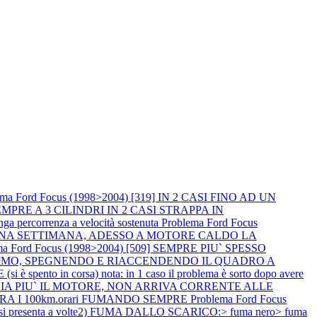
ema Ford Focus (1998>2004) [319] IN 2 CASI FINO AD UN
PRE A 3 CILINDRI IN 2 CASI STRAPPA IN
percorrenza a velocità sostenuta
Problema Ford Focus
R UNA SETTIMANA, ADESSO A MOTORE CALDO LA
ma Ford Focus (1998>2004) [509] SEMPRE PIU` SPESSO
NIMO, SPEGNENDO E RIACCENDENDO IL QUADRO A
spento in corsa) nota: in 1 caso il problema è sorto dopo avere
I AVVIA PIU` IL MOTORE, NON ARRIVA CORRENTE ALLE
ERA I 100km.orari FUMANDO SEMPRE
Problema Ford Focus
si presenta a volte2) FUMA DALLO SCARICO:> fuma nero> fuma