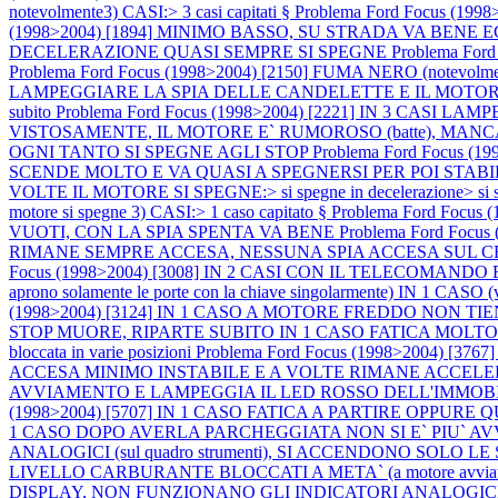
notevolmente3) CASI:> 3 casi capitati §
Problema Ford Focus (
(1998>2004) [1894] MINIMO BASSO, SU STRADA VA BEN
DECELERAZIONE QUASI SEMPRE SI SPEGNE
Problema Fo
Problema Ford Focus (1998>2004) [2150] FUMA NERO (notevo
LAMPEGGIARE LA SPIA DELLE CANDELETTE E IL MOTORE SI 
subito
Problema Ford Focus (1998>2004) [2221] IN 3 CASI L
VISTOSAMENTE, IL MOTORE E` RUMOROSO (batte), MAN
OGNI TANTO SI SPEGNE AGLI STOP
Problema Ford Focus 
SCENDE MOLTO E VA QUASI A SPEGNERSI PER POI STABI
VOLTE IL MOTORE SI SPEGNE:> si spegne in decelerazione> si speg
motore si spegne 3) CASI:> 1 caso capitato §
Problema Ford Foc
VUOTI, CON LA SPIA SPENTA VA BENE
Problema Ford Fo
RIMANE SEMPRE ACCESA, NESSUNA SPIA ACCESA SUL
Focus (1998>2004) [3008] IN 2 CASI CON IL TELECOMA
aprono solamente le porte con la chiave singolarmente) IN
(1998>2004) [3124] IN 1 CASO A MOTORE FREDDO NON T
STOP MUORE, RIPARTE SUBITO IN 1 CASO FATICA MOLTO A PART
bloccata in varie posizioni
Problema Ford Focus (1998>2004)
ACCESA MINIMO INSTABILE E A VOLTE RIMANE ACCEL
AVVIAMENTO E LAMPEGGIA IL LED ROSSO DELL'IMMOB
(1998>2004) [5707] IN 1 CASO FATICA A PARTIRE OPPUR
1 CASO DOPO AVERLA PARCHEGGIATA NON SI E` PIU` A
ANALOGICI (sul quadro strumenti), SI ACCENDONO SO
LIVELLO CARBURANTE BLOCCATI A META` (a motore avviat
DISPLAY, NON FUNZIONANO GLI INDICATORI ANALOGIC