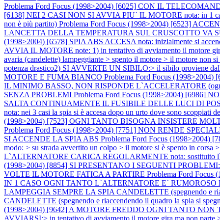
Problema Ford Focus (1998>2004) [6025] CON IL TELE
[6138] NEI 2 CASI NON SI AVVIA PIU` IL MOTORE nota: in 1 caso il pro
non è più partito)
Problema Ford Focus (1998>2004) [6523
LANCETTA DELLA TEMPERATURA SUL CRUSCOTTO VA SU E GIU' SPI
(1998>2004) [6578] SPIA ABS ACCESA nota: inizialmente si accen
AVVIA IL MOTORE note: 1) in tentativo di avviamento il motore gira ma
avaria (candelette) lampeggiante > spento il motore > il motore non si
potenza drastico2) SI AVVERTE UN SIBILO:> il sibilo proviene dall
MOTORE E FUMA BIANCO
Problema Ford Focus (1998>2004
IL MINIMO BASSO, NON RISPONDE L`ACCELERATORE (ogni tan
SENZA PROBLEMI
Problema Ford Focus (1998>2004) [6
SALTA CONTINUAMENTE IL FUSIBILE DELLE LUCI DI PO
nota: nei 3 casi la spia si è accesa dopo un urto dove sono scoppiati de
(1998>2004) [7523] OGNI TANTO BISOGNA INSISTERE MO
Problema Ford Focus (1998>2004) [7751] NON RENDE SP
SI ACCENDE LA SPIA ABS
Problema Ford Focus (1998>2004) [789
modo: > su strada avvertito un colpo > il motore si è spento in corsa 
L`ALTERNATORE CARICA REGOLARMENTE nota: sostituito l`alternato
(1998>2004) [8854] SI PRESENTANO I SEGUENTI PROBLEMI:
VOLTE IL MOTORE FATICA A PARTIRE
Problema Ford Focu
IN 1 CASO OGNI TANTO L`ALTERNATORE E` RUMOROSO E
LAMPEGGIA SEMPRE LA SPIA CANDELETTE (spegnendo e riacc
CANDELETTE (spegnendo e riaccendendo il quadro la spia si speg
(1998>2004) [9642] A MOTORE FREDDO OGNI TANTO NON
AVVIARSI:> in tentativo di avviamento il motore gira ma non parte 