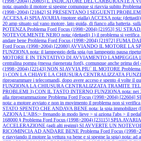
(1998>2004) [20805] L`INDICATORE DEL CARBURANTE 
nota: quando il motore si spegne comunque si riavvia subito
Problem
(1998>2004) [21842] SI PRESENTANO I SEGUENTI PROBLEMI: 1)
ACCESA 4) SPIA AVARIA (motore gialla) ACCESA nota: (dettagli) 1) qua
20 amp situato sul vano motore, lato guida, di fianco alla batteria, sulla
POTENZA
Problema Ford Focus (1998>2004) [21953] SU S
NOTEVOLMENTE NERO nota: (dettagli) 1) il problema si verifica solo 
andare bene
Problema Ford Focus (1998>2004) [21972] FUMA DALL
Ford Focus (1998>2004) [22080] AVVIANDO IL MOTORE 
FUNZIONA nota: il lampeggio della spia (un lampeggio pausa ripetuto
MOTORE E IN TENTATIVO DI AVVIAMENTO LAMPEGGIA LA SPIA IMMOBIL
centralina pompa (messa rigenerata ford), comunque anche prima del c
(1998>2004) [22143] NON SI AVVIA PIU` IL MOTORE
Problem
1) CON LA CHIAVE LA CHIUSURA CENTRALIZZATA FUNZIONA
riprogrammare i telecomandi, dopo avere acceso e spento 4 volte il qu
FUNZIONA LA CHIUSURA CENTRALIZZATA TRAMITE TELE
PROBLEMI 3) CON IL TASTO INTERNO FUNZIONA nota: nei 3 casi prova
alla riprogrammazione
Problema Ford Focus (1998>2004) [2
nota: a motore avviato e non in movimento il problema non si verific
STATO SPENTO CHE ANDAVA BENE nota: la spia immobilizer (led ross
AZIONA L'ABS:> frenando in modo lieve > si aziona l'abs > il pedale
168000 §
Problema Ford Focus (1998>2004) [23115] SPIA AVARIA (a
ACCELERAZIONE (agli alti regimi) SI AVVERTE UN NOTE
RICOMINCIA AD ANDARE BENE
Problema Ford Focus (19
e riavviando il motore la vettura va bene e si spegne la spia) nota: ad a