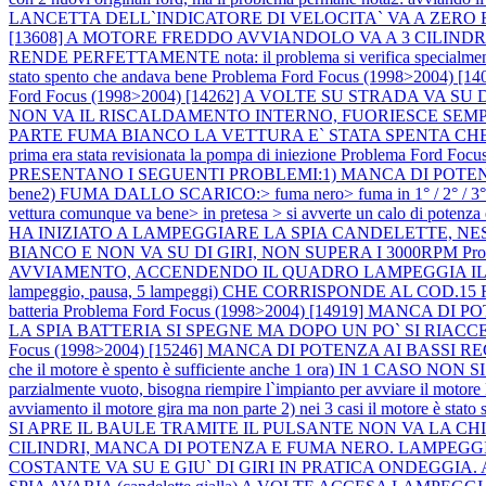
LANCETTA DELL`INDICATORE DI VELOCITA` VA A ZERO 
[13608] A MOTORE FREDDO AVVIANDOLO VA A 3 CILINDR
RENDE PERFETTAMENTE nota: il problema si verifica specialment
stato spento che andava bene
Problema Ford Focus (1998>200
Ford Focus (1998>2004) [14262] A VOLTE SU STRADA VA S
NON VA IL RISCALDAMENTO INTERNO, FUORIESCE SEM
PARTE FUMA BIANCO LA VETTURA E` STATA SPENTA C
prima era stata revisionata la pompa di iniezione
Problema Ford Fo
PRESENTANO I SEGUENTI PROBLEMI:1) MANCA DI POTENZA:> calo di p
bene2) FUMA DALLO SCARICO:> fuma nero> fuma in 1° / 2° / 3° marc
vettura comunque va bene> in pretesa > si avverte un calo di potenza
HA INIZIATO A LAMPEGGIARE LA SPIA CANDELETTE, N
BIANCO E NON VA SU DI GIRI, NON SUPERA I 3000RPM
Pr
AVVIAMENTO, ACCENDENDO IL QUADRO LAMPEGGIA IL LED 
lampeggio, pausa, 5 lampeggi) CHE CORRISPONDE AL COD.15 RIPETUTO
batteria
Problema Ford Focus (1998>2004) [14919] MANCA 
LA SPIA BATTERIA SI SPEGNE MA DOPO UN PO` SI RIACCEN
Focus (1998>2004) [15246] MANCA DI POTENZA AI BASSI R
che il motore è spento è sufficiente anche 1 ora) IN 1 CASO NON SI A
parzialmente vuoto, bisogna riempire l`impianto per avviare il motore
avviamento il motore gira ma non parte 2) nei 3 casi il motore è stat
SI APRE IL BAULE TRAMITE IL PULSANTE NON VA LA CHIU
CILINDRI, MANCA DI POTENZA E FUMA NERO. LAMPEGG
COSTANTE VA SU E GIU` DI GIRI IN PRATICA ONDEGGIA.