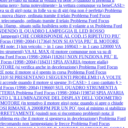
vviato su strada la vettura va bene 3) quando si presenta il
 nero> fuma notevolmente> la vettura comunque va beneCASI:>
ri) nota: in folle va su di giri (ma non è perfetta)
Problema
hiave, ordinata tramite il telaio
Problema Ford Focus
ando, ordinato tramite il telaio
Problema Ford Focus
p., situato sulla fusibilera sotto il volante a sx
Problema Ford
ACCENDENDO IL QUADRO LAMPEGGIA IL LED ROSSO
, 5 lampeggi) CHE CORRISPONDE AL COD.15 RIPETUTO PIU`
d Focus (1998>2004) [17364] NON SI AVVIA PIU` IL MOTORE
te: 1) km veicolo: > in 1 caso 169043 > in 1 caso 120000 VA
trumenti) VA AL MAX (il motore comunque non va su di
ema Ford Focus (1998>2004) [18261] NON FUNZIONA PIU` IL
 Focus (1998>2004) [18431] SPIA AVARIA (motore gialla)
RE (si verifica anche in decelerazione)
Problema Ford Focus
ta: il motore si è spento in corsa
Problema Ford Focus
 [19310] SI PRESENTANO I SEGUENTI PROBLEMI:1) A VOLTE
ccende quando il motore si spegne 3) CASI:> 1 caso capitato § >
ord Focus (1998>2004) [19660] SUL QUADRO STRUMENTI A
ATTERIA
Problema Ford Focus (1998>2004) [19874] SPIA AVARIA
O SPENTO L`ILLUMINAZIONE DEL DISPLAY DELL`ODOMETRO
ORE (in tentativo il motore gira) nota: quando si apre o chiude
 RIMANE A 2000RPM PER UN PO` (poi al minimo si stabilizza
ENTE (quindi non si riscontrano problemi) nota: il
 problema era che il motore si spegneva in decelerazione)
Problema Ford
telecomando non lampeggiano le frecce
Problema Ford Focus