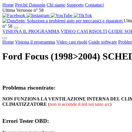
Home
Perchè Dataspin
Chi siamo
Supporto
Contattaci
Ultima Versione n° 58
Ulti
n° 58
VISIONA IL PROGRAMMA
VIDEO CASI RISOLTI
GUIDE SO
Home
Visiona il programma
Video casi risolti
Guide software
Problem
Ford Focus (1998>2004) SCHE
Problema riscontrato:
NON FUNZIONA LA VENTILAZIONE INTERNA DEL C
CLIMATIZZATORE
(
non si accende il led sul tasto a/c
)
Errori Tester OBD: