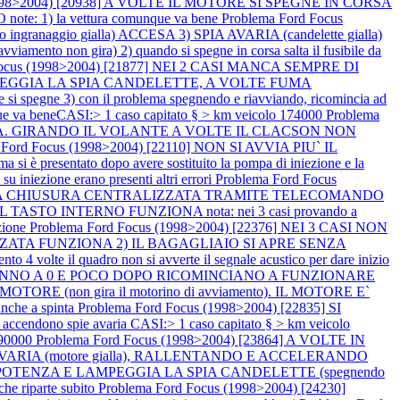
(1998>2004) [20938] A VOLTE IL MOTORE SI SPEGNE IN CORSA
e: 1) la vettura comunque va bene
Problema Ford Focus
naggio gialla) ACCESA 3) SPIA AVARIA (candelette gialla)
iamento non gira) 2) quando si spegne in corsa salta il fusibile da
Focus (1998>2004) [21877] NEI 2 CASI MANCA SEMPRE DI
 LAMPEGGIA LA SPIA CANDELETTE, A VOLTE FUMA
 si spegne 3) con il problema spegnendo e riavviando, ricomincia ad
va beneCASI:> 1 caso capitato § > km veicolo 174000
Problema
ESA. GIRANDO IL VOLANTE A VOLTE IL CLACSON NON
 Ford Focus (1998>2004) [22110] NON SI AVVIA PIU` IL
esentato dopo avere sostituito la pompa di iniezione e la
 iniezione erano presenti altri errori
Problema Ford Focus
IONA LA CHIUSURA CENTRALIZZATA TRAMITE TELECOMANDO
STO INTERNO FUNZIONA nota: nei 3 casi provando a
azione
Problema Ford Focus (1998>2004) [22376] NEI 3 CASI NON
TA FUNZIONA 2) IL BAGAGLIAIO SI APRE SENZA
lte il quadro non si avverte il segnale acustico per dare inizio
CI VANNO A 0 E POCO DOPO RICOMINCIANO A FUNZIONARE
MOTORE (non gira il motorino di avviamento). IL MOTORE E`
nche a spinta
Problema Ford Focus (1998>2004) [22835] SI
 accendono spie avaria CASI:> 1 caso capitato § > km veicolo
190000
Problema Ford Focus (1998>2004) [23864] A VOLTE IN
AVARIA (motore gialla), RALLENTANDO E ACCELERANDO
DI POTENZA E LAMPEGGIA LA SPIA CANDELETTE (spegnendo
 che riparte subito
Problema Ford Focus (1998>2004) [24230]