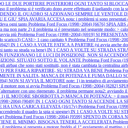
COMANDO LE DUE PORTIERE POSTERIORI OGNI TANTO SI BL
blema si è verificato dopo avere effettuato il tagliando con la sostitu
] ACCENDENDO IL QUADRO SI AZIONANO SEMPRE LE VENTOL
A AVARIA ACCESA nota: i problemi si sono presentati dopo a
deva ogni tanto
Problema Ford Focus (1998>2004) [6676] SPIA A
 non parte 2) il problema si è presentato nel seguente modo: > calo di
 avvia più
Problema Ford Focus (1998>2004) [6919] SI PRESEN
o scarico3) CASI:> 1 caso capitato §
Problema Ford Focus (1998>2
) [6942] IN 1 CASO A VOLTE FATICA A PARTIRE (si avvia anch
to su strada va bene) IN 1 CASO A VOLTE SU STRADA STRAP
986] NON FUNZIONANO LE LUCI DI POSIZIONE, NON SI ACC
SIZIONI, SITUATO SOTTO IL VOLANTE
Problema Ford Focus 
gli airbag che sono stati sostituiti, non è stata cambiata la centralina a
LTO PER FARLA RIPARTIRE, SU STRADA VA BENE
Problema F
ECIALMENTE IN SALITA, MANCA DI POTENZA E FUMA DALLO 
4] NON SI AVVIA IL MOTORE note: 1) in tentativo di avviamento il mo
> il motore non si avvia
Problema Ford Focus (1998>2004) [8282] 
re con uno rigenerato, il problema permane nota2: avviando il mo
 1) IL MOTORE SBORBOTTA 2) MANCA DI POTENZA: > il motor
s (1998>2004) [9049] IN 1 CASO OGNI TANTO SI ACCENDE LA 
 HA UNA CARICA ELEVATA (16/17v)
Problema Ford Focus (
endendo il quadro la spia si spegne) IN 1 CASO A VOLTE 
ne)
Problema Ford Focus (1998>2004) [9599] SPENTO IN CORS
 TIENE IL MINIMO, BISOGNA TENERLA ACCELERATA
Proble
> il problema si presenta a motore freddo al 1° avviamento al mattin