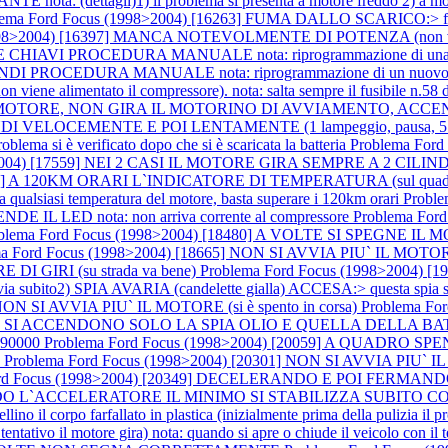
 (dettagli)1) il problema si presenta a motore freddo 2) a motore a
lema Ford Focus (1998>2004) [16263] FUMA DALLO SCARICO:> fuma
98>2004) [16397] MANCA NOTEVOLMENTE DI POTENZA (non va su di gi
AVI PROCEDURA MANUALE nota: riprogrammazione di una nuova c
CEDURA MANUALE nota: riprogrammazione di un nuovo telecom
mentato il compressore). nota: salta sempre il fusibile n.58 da 10am
PIU` IL MOTORE, NON GIRA IL MOTORINO DI AVVIAMENTO, 
SECONDI VELOCEMENTE E POI LENTAMENTE (1 lampeggio, pausa
blema si è verificato dopo che si è scaricata la batteria
Problema For
004) [17559] NEI 2 CASI IL MOTORE GIRA SEMPRE A 2 CILINDRI no
74] A 120KM ORARI L`INDICATORE DI TEMPERATURA (sul quadro s
ualsiasi temperatura del motore, basta superare i 120km orari
Probl
 LED nota: non arriva corrente al compressore
Problema Ford
blema Ford Focus (1998>2004) [18480] A VOLTE SI SPEGNE IL MOTO
a Ford Focus (1998>2004) [18665] NON SI AVVIA PIU` IL MOTORE no
I GIRI (su strada va bene)
Problema Ford Focus (1998>2004)
 subito2) SPIA AVARIA (candelette gialla) ACCESA:> questa spia si a
NON SI AVVIA PIU` IL MOTORE (si è spento in corsa)
Problema F
, SI ACCENDONO SOLO LA SPIA OLIO E QUELLA DELLA B
 190000
Problema Ford Focus (1998>2004) [20059] A QUADR
)
Problema Ford Focus (1998>2004) [20301] NON SI AVVIA PIU` IL MOT
ord Focus (1998>2004) [20349] DECELERANDO E POI FERMANDOSI
 L`ACCELERATORE IL MINIMO SI STABILIZZA SUBITO CORRETTAM
ino il corpo farfallato in plastica (inizialmente prima della pulizia il
vo il motore gira) nota: quando si apre o chiude il veicolo con il 