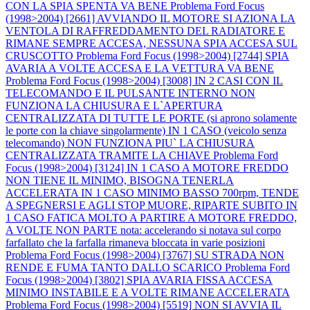
CON LA SPIA SPENTA VA BENE
Problema Ford Focus
(1998>2004) [2661] AVVIANDO IL MOTORE SI AZIONA LA
VENTOLA DI RAFFREDDAMENTO DEL RADIATORE E
RIMANE SEMPRE ACCESA, NESSUNA SPIA ACCESA SUL
CRUSCOTTO
Problema Ford Focus (1998>2004) [2744] SPIA
AVARIA A VOLTE ACCESA E LA VETTURA VA BENE
Problema Ford Focus (1998>2004) [3008] IN 2 CASI CON IL
TELECOMANDO E IL PULSANTE INTERNO NON
FUNZIONA LA CHIUSURA E L`APERTURA
CENTRALIZZATA DI TUTTE LE PORTE (si aprono solamente
le porte con la chiave singolarmente) IN 1 CASO (veicolo senza
telecomando) NON FUNZIONA PIU` LA CHIUSURA
CENTRALIZZATA TRAMITE LA CHIAVE
Problema Ford
Focus (1998>2004) [3124] IN 1 CASO A MOTORE FREDDO
NON TIENE IL MINIMO, BISOGNA TENERLA
ACCELERATA IN 1 CASO MINIMO BASSO 700rpm, TENDE
A SPEGNERSI E AGLI STOP MUORE, RIPARTE SUBITO IN
1 CASO FATICA MOLTO A PARTIRE A MOTORE FREDDO,
A VOLTE NON PARTE nota: accelerando si notava sul corpo
farfallato che la farfalla rimaneva bloccata in varie posizioni
Problema Ford Focus (1998>2004) [3767] SU STRADA NON
RENDE E FUMA TANTO DALLO SCARICO
Problema Ford
Focus (1998>2004) [3802] SPIA AVARIA FISSA ACCESA
MINIMO INSTABILE E A VOLTE RIMANE ACCELERATA
Problema Ford Focus (1998>2004) [5519] NON SI AVVIA IL