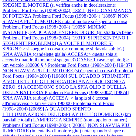
SPEGNE IL MOTORE (si verifica anche in decelerazione)
Problema Ford Focus (1998>2004) [18651] NEI 2 CASI MANCA
DI POTENZA
Problema Ford Focus (1998>2004) [18665] NON
SI AVVIA PIU` IL MOTORE nota: il motore si è spento in corsa
Problema Ford Focus (1998>2004) [19055] MINIMO
INSTABILE, FATICA A SCENDERE DI GIRI (su strada va bene)
Problema Ford Focus (1998>2004) [19310] SI PRESENTANO I
SEGUENTI PROBLEMI:1) A VOLTE IL MOTORE SI
SPEGNE:> si spegne in corsa § > comunque si riavvia subito2)
SPIA AVARIA (candelette gialla) ACCESA:> questa spia si
accende quando il motore si spegne 3) CASI:> 1 caso capitato § >
km veicolo 180000 § §
Problema Ford Focus (1998>2004) [19437]
NON SI AVVIA PIU` IL MOTORE (si è spento in corsa)
Problema
Ford Focus (1998>2004) [19660] SUL QUADRO STRUMENTI
A VOLTE TUTTI GLI INDICATORI ANALOGICI SONO A
ZERO, SI ACCENDONO SOLO LA SPIA OLIO E QUELLA
DELLA BATTERIA
Problema Ford Focus (1998>2004) [19874]
SPIA AVARIA (airbag) ACCESA: > la spia si è accesa
all'improvviso > km veicolo 190000
Problema Ford Focus
(1998>2004) [20059] A QUADRO SPENTO
L`ILLUMINAZIONE DEL DISPLAY DELL`ODOMETRO (km
parziali e totali) LAMPEGGIA SEMPRE (non appaiono numeri)
Problema Ford Focus (1998>2004) [20301] NON SI AVVIA PIU`
IL MOTORE (in tentativo il motore gira) nota: quando si apre o