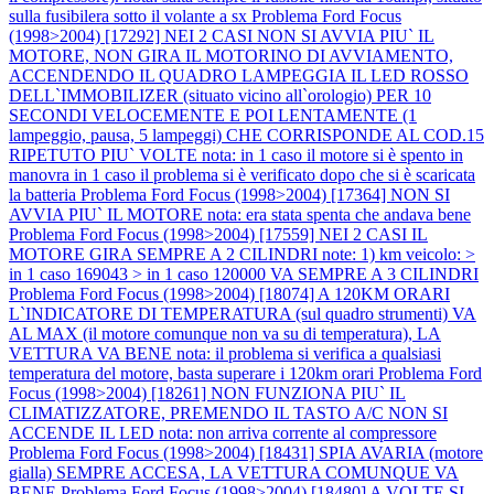
sulla fusibilera sotto il volante a sx
Problema Ford Focus
(1998>2004) [17292] NEI 2 CASI NON SI AVVIA PIU` IL
MOTORE, NON GIRA IL MOTORINO DI AVVIAMENTO,
ACCENDENDO IL QUADRO LAMPEGGIA IL LED ROSSO
DELL`IMMOBILIZER (situato vicino all`orologio) PER 10
SECONDI VELOCEMENTE E POI LENTAMENTE (1
lampeggio, pausa, 5 lampeggi) CHE CORRISPONDE AL COD.15
RIPETUTO PIU` VOLTE nota: in 1 caso il motore si è spento in
manovra in 1 caso il problema si è verificato dopo che si è scaricata
la batteria
Problema Ford Focus (1998>2004) [17364] NON SI
AVVIA PIU` IL MOTORE nota: era stata spenta che andava bene
Problema Ford Focus (1998>2004) [17559] NEI 2 CASI IL
MOTORE GIRA SEMPRE A 2 CILINDRI note: 1) km veicolo: >
in 1 caso 169043 > in 1 caso 120000 VA SEMPRE A 3 CILINDRI
Problema Ford Focus (1998>2004) [18074] A 120KM ORARI
L`INDICATORE DI TEMPERATURA (sul quadro strumenti) VA
AL MAX (il motore comunque non va su di temperatura), LA
VETTURA VA BENE nota: il problema si verifica a qualsiasi
temperatura del motore, basta superare i 120km orari
Problema Ford
Focus (1998>2004) [18261] NON FUNZIONA PIU` IL
CLIMATIZZATORE, PREMENDO IL TASTO A/C NON SI
ACCENDE IL LED nota: non arriva corrente al compressore
Problema Ford Focus (1998>2004) [18431] SPIA AVARIA (motore
gialla) SEMPRE ACCESA, LA VETTURA COMUNQUE VA
BENE
Problema Ford Focus (1998>2004) [18480] A VOLTE SI