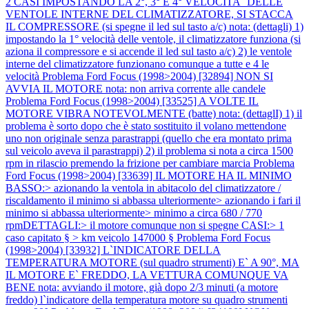
2 CASI IMPOSTANDO LA 2°, 3° E 4° VELOCITA` DELLE
VENTOLE INTERNE DEL CLIMATIZZATORE, SI STACCA
IL COMPRESSORE (si spegne il led sul tasto a/c) nota: (dettagli) 1)
impostando la 1° velocità delle ventole, il climatizzatore funziona (si
aziona il compressore e si accende il led sul tasto a/c) 2) le ventole
interne del climatizzatore funzionano comunque a tutte e 4 le
velocità
Problema Ford Focus (1998>2004) [32894] NON SI
AVVIA IL MOTORE nota: non arriva corrente alle candele
Problema Ford Focus (1998>2004) [33525] A VOLTE IL
MOTORE VIBRA NOTEVOLMENTE (batte) nota: (dettaglI) 1) il
problema è sorto dopo che è stato sostituito il volano mettendone
uno non originale senza parastrappi (quello che era montato prima
sul veicolo aveva il parastrappi) 2) il problema si nota a circa 1500
rpm in rilascio premendo la frizione per cambiare marcia
Problema
Ford Focus (1998>2004) [33639] IL MOTORE HA IL MINIMO
BASSO:> azionando la ventola in abitacolo del climatizzatore /
riscaldamento il minimo si abbassa ulteriormente> azionando i fari il
minimo si abbassa ulteriormente> minimo a circa 680 / 770
rpmDETTAGLI:> il motore comunque non si spegne CASI:> 1
caso capitato § > km veicolo 147000 §
Problema Ford Focus
(1998>2004) [33932] L`INDICATORE DELLA
TEMPERATURA MOTORE (sul quadro strumenti) E` A 90°, MA
IL MOTORE E` FREDDO, LA VETTURA COMUNQUE VA
BENE nota: avviando il motore, già dopo 2/3 minuti (a motore
freddo) l`indicatore della temperatura motore su quadro strumenti