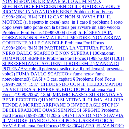
NON RISPONDE E RIMANE SOLO AL MINIMO,
SPEGNENDO E RIACCENDENDO IL QUADRO A VOLTE
RICOMINCIA AD ANDARE BENE
Problema Ford Focus
(1998>2004) [614] NEI 12 CASI NON SI AVVIA PIU` IL
MOTORE (si è spento in corsa) nota: in 1 caso il problema è sorto
dopo avere fatto ponte con la batteria per avviare un altro veicolo
Problema Ford Focus (1998>2004) [768] SI E` SPENTA IN
CORSA E NON SI AVVIA PIU` IL MOTORE, NON ARRIVA
CORRENTE ALLE CANDELE
Problema Ford Focus
(1998>2004) [845] IN PARTENZA LA VETTURA FUMA
NERO DALLO SCARICO E NON SUPERA I 100km.orari
FUMANDO SEMPRE
Problema Ford Focus (1998>2004) [1201]
SI PRESENTANO I SEGUENTI PROBLEMI:1) MANCA DI
POTENZA:> calo di potenza drastico § > il problema si presenta a
volte2) FUMA DALLO SCARICO:> fuma nero> fuma
notevolmente3) CASI:> 3 casi capitati §
Problema Ford Focus
(1998>2004) [1587] CHIUDENDO CON IL TELECOMANDO
LA VETTURA SI RIAPRE SUBITO DOPO
Problema Ford
Focus (1998>2004) [1894] MINIMO BASSO, SU STRADA VA
BENE ECCETTO QUANDO SI ATTIVA IL CLIMA, ALLORA
TENDE A MORIRE ARRIVANDO INVECE AGLI STOP IN
DECELERAZIONE QUASI SEMPRE SI SPEGNE
Problema
Ford Focus (1998>2004) [2086] OGNI TANTO NON SI AVVIA
IL MOTORE, DANDO UN COLPO SUL SERBATOIO SI
AVVIA
Problema Ford Focus (1998>2004) [2150] FUMA NERO