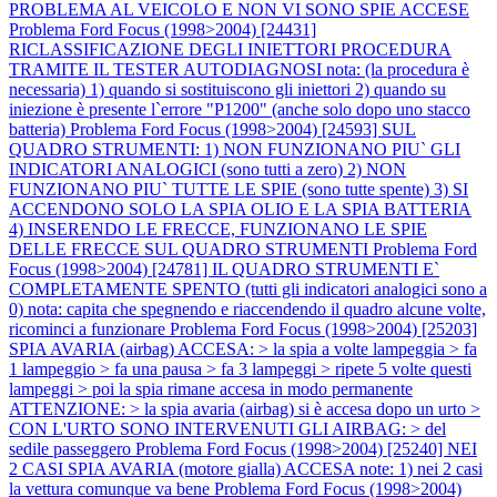
PROBLEMA AL VEICOLO E NON VI SONO SPIE ACCESE
Problema Ford Focus (1998>2004) [24431]
RICLASSIFICAZIONE DEGLI INIETTORI PROCEDURA
TRAMITE IL TESTER AUTODIAGNOSI nota: (la procedura è
necessaria) 1) quando si sostituiscono gli iniettori 2) quando su
iniezione è presente l`errore "P1200" (anche solo dopo uno stacco
batteria)
Problema Ford Focus (1998>2004) [24593] SUL
QUADRO STRUMENTI: 1) NON FUNZIONANO PIU` GLI
INDICATORI ANALOGICI (sono tutti a zero) 2) NON
FUNZIONANO PIU` TUTTE LE SPIE (sono tutte spente) 3) SI
ACCENDONO SOLO LA SPIA OLIO E LA SPIA BATTERIA
4) INSERENDO LE FRECCE, FUNZIONANO LE SPIE
DELLE FRECCE SUL QUADRO STRUMENTI
Problema Ford
Focus (1998>2004) [24781] IL QUADRO STRUMENTI E`
COMPLETAMENTE SPENTO (tutti gli indicatori analogici sono a
0) nota: capita che spegnendo e riaccendendo il quadro alcune volte,
ricominci a funzionare
Problema Ford Focus (1998>2004) [25203]
SPIA AVARIA (airbag) ACCESA: > la spia a volte lampeggia > fa
1 lampeggio > fa una pausa > fa 3 lampeggi > ripete 5 volte questi
lampeggi > poi la spia rimane accesa in modo permanente
ATTENZIONE: > la spia avaria (airbag) si è accesa dopo un urto >
CON L'URTO SONO INTERVENUTI GLI AIRBAG: > del
sedile passeggero
Problema Ford Focus (1998>2004) [25240] NEI
2 CASI SPIA AVARIA (motore gialla) ACCESA note: 1) nei 2 casi
la vettura comunque va bene
Problema Ford Focus (1998>2004)