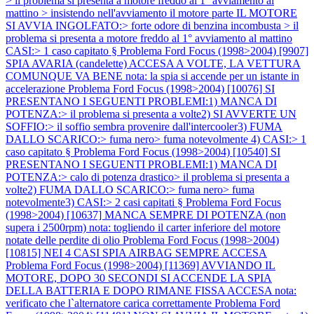
> il problema si presenta a motore freddo al 1° avviamento al
mattino > insistendo nell'avviamento il motore parte IL MOTORE
SI AVVIA INGOLFATO:> forte odore di benzina incombusta > il
problema si presenta a motore freddo al 1° avviamento al mattino
CASI:> 1 caso capitato §
Problema Ford Focus (1998>2004) [9907]
SPIA AVARIA (candelette) ACCESA A VOLTE, LA VETTURA
COMUNQUE VA BENE nota: la spia si accende per un istante in
accelerazione
Problema Ford Focus (1998>2004) [10076] SI
PRESENTANO I SEGUENTI PROBLEMI:1) MANCA DI
POTENZA:> il problema si presenta a volte2) SI AVVERTE UN
SOFFIO:> il soffio sembra provenire dall'intercooler3) FUMA
DALLO SCARICO:> fuma nero> fuma notevolmente 4) CASI:> 1
caso capitato §
Problema Ford Focus (1998>2004) [10540] SI
PRESENTANO I SEGUENTI PROBLEMI:1) MANCA DI
POTENZA:> calo di potenza drastico> il problema si presenta a
volte2) FUMA DALLO SCARICO:> fuma nero> fuma
notevolmente3) CASI:> 2 casi capitati §
Problema Ford Focus
(1998>2004) [10637] MANCA SEMPRE DI POTENZA (non
supera i 2500rpm) nota: togliendo il carter inferiore del motore
notate delle perdite di olio
Problema Ford Focus (1998>2004)
[10815] NEI 4 CASI SPIA AIRBAG SEMPRE ACCESA
Problema Ford Focus (1998>2004) [11369] AVVIANDO IL
MOTORE, DOPO 30 SECONDI SI ACCENDE LA SPIA
DELLA BATTERIA E DOPO RIMANE FISSA ACCESA nota:
verificato che l`alternatore carica correttamente
Problema Ford