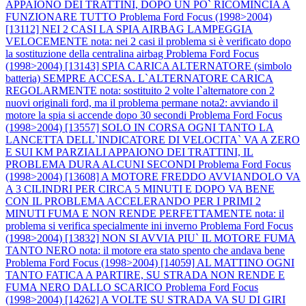
APPAIONO DEI TRATTINI, DOPO UN PO` RICOMINCIA A
FUNZIONARE TUTTO
Problema Ford Focus (1998>2004)
[13112] NEI 2 CASI LA SPIA AIRBAG LAMPEGGIA
VELOCEMENTE nota: nei 2 casi il problema si è verificato dopo
la sostituzione della centralina airbag
Problema Ford Focus
(1998>2004) [13143] SPIA CARICA ALTERNATORE (simbolo
batteria) SEMPRE ACCESA. L`ALTERNATORE CARICA
REGOLARMENTE nota: sostituito 2 volte l`alternatore con 2
nuovi originali ford, ma il problema permane nota2: avviando il
motore la spia si accende dopo 30 secondi
Problema Ford Focus
(1998>2004) [13557] SOLO IN CORSA OGNI TANTO LA
LANCETTA DELL`INDICATORE DI VELOCITA` VA A ZERO
E SUI KM PARZIALI APPAIONO DEI TRATTINI, IL
PROBLEMA DURA ALCUNI SECONDI
Problema Ford Focus
(1998>2004) [13608] A MOTORE FREDDO AVVIANDOLO VA
A 3 CILINDRI PER CIRCA 5 MINUTI E DOPO VA BENE
CON IL PROBLEMA ACCELERANDO PER I PRIMI 2
MINUTI FUMA E NON RENDE PERFETTAMENTE nota: il
problema si verifica specialmente ini inverno
Problema Ford Focus
(1998>2004) [13832] NON SI AVVIA PIU` IL MOTORE FUMA
TANTO NERO nota: il motore era stato spento che andava bene
Problema Ford Focus (1998>2004) [14059] AL MATTINO OGNI
TANTO FATICA A PARTIRE, SU STRADA NON RENDE E
FUMA NERO DALLO SCARICO
Problema Ford Focus
(1998>2004) [14262] A VOLTE SU STRADA VA SU DI GIRI