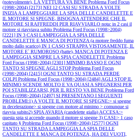
(notevolmente), LA VETTURA VA BENE
Problema Ford Focus
(1998>2004) [2173] NEI 12 CASI SU STRADA A VOLTE
INIZIA A LAMPEGGIARE LA SPIA DELLE CANDELETTE E
IL MOTORE SI SPEGNE, BISOGNA ATTENDERE CHE IL
MOTORE SI RAFFREDDI PER RIAVVIARLO nota: in 2 casi il
motore si riavviava subito
Problema Ford Focus (1998>2004)
[2221] IN 3 CASI LAMPEGGIA LA SPIA DELLE
CANDELETTE E MANCA DI POTENZA (a motore freddo fuma
molto dallo scarico) IN 1 CASO STRAPPA VISTOSAMENTE, IL
MOTORE E` RUMOROSO (batte), MANCA DI POTENZA E
LAMPEGGIA SEMPRE LA SPIA CANDELETTE
Problema
Ford Focus (1998>2004) [2301] MINIMO BASSO E OGNI
TANTO SI SPEGNE AGLI STOP
Problema Ford Focus
(1998>2004) [2415] OGNI TANTO SU STRADA PERDE
COLPI
Problema Ford Focus (1998>2004) [2484] AGLI STOP IL
MINIMO SCENDE MOLTO E VA QUASI A SPEGNERSI PER
POI STABILIZZARSI, PER IL RESTO VA BENE
Problema Ford
Focus (1998>2004) [2497] SI PRESENTANO I SEGUENTI
PROBLEMI:1) A VOLTE IL MOTORE SI SPEGNE:> si spegne
in decelerazione> si spegne con motore al minimo > comunque si
riavvia subito2) SPIA AVARIA (candelette gialla) ACCESA:>
questa spia si accende quando il motore si spegne 3) CASI:> 1 caso
capitato §
Problema Ford Focus (1998>2004) [2577] OGNI
TANTO SU STRADA LAMPEGGIA LA SPIA DELLE
CANDELETTE E MANCA DI POTENZA, HA DEI VUOTI,