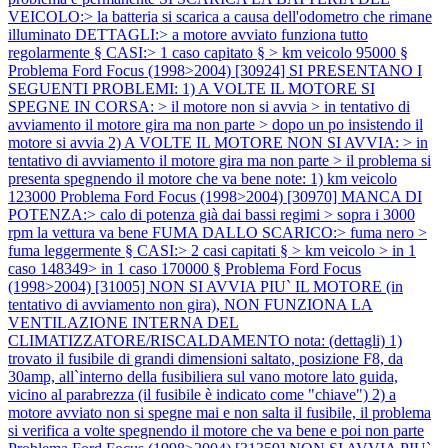
VEICOLO:> la batteria si scarica a causa dell'odometro che rimane
illuminato DETTAGLI:> a motore avviato funziona tutto
regolarmente § CASI:> 1 caso capitato § > km veicolo 95000 §
Problema Ford Focus (1998>2004) [30924] SI PRESENTANO I
SEGUENTI PROBLEMI: 1) A VOLTE IL MOTORE SI
SPEGNE IN CORSA: > il motore non si avvia > in tentativo di
avviamento il motore gira ma non parte > dopo un po insistendo il
motore si avvia 2) A VOLTE IL MOTORE NON SI AVVIA: > in
tentativo di avviamento il motore gira ma non parte > il problema si
presenta spegnendo il motore che va bene note: 1) km veicolo
123000
Problema Ford Focus (1998>2004) [30970] MANCA DI
POTENZA:> calo di potenza già dai bassi regimi > sopra i 3000
rpm la vettura va bene FUMA DALLO SCARICO:> fuma nero >
fuma leggermente § CASI:> 2 casi capitati § > km veicolo > in 1
caso 148349> in 1 caso 170000 §
Problema Ford Focus
(1998>2004) [31005] NON SI AVVIA PIU` IL MOTORE (in
tentativo di avviamento non gira), NON FUNZIONA LA
VENTILAZIONE INTERNA DEL
CLIMATIZZATORE/RISCALDAMENTO nota: (dettagli) 1)
trovato il fusibile di grandi dimensioni saltato, posizione F8, da
30amp, all`interno della fusibiliera sul vano motore lato guida,
vicino al parabrezza (il fusibile è indicato come "chiave") 2) a
motore avviato non si spegne mai e non salta il fusibile, il problema
si verifica a volte spegnendo il motore che va bene e poi non parte