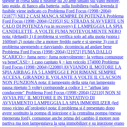
spegne in corsa salta il fusibile da 20 amp situato sul vano motore,
lato guida, di fianco alla batteria, sulla fusibiliera (sulla legenda il
fusibile viene indicato co
Problema Ford Focus (1998>2004)
[21877] NEI 2 CASI MANCA SEMPRE DI POTENZA
Problema
Ford Focus (1998>2004) [21953] SU STRADA SI AVVERTE UN
CALO DI POTENZA (va in recovery) E LAMPEGGIA LA SPIA
CANDELETTE, A VOLTE FUMA NOTEVOLMENTE NERO
nota: (dettagli) 1) il problema si verifica solo ad alta quota (sopra i
1600mt) 2) notato che a motore freddo parte e si spegne 3) con il
problema spegnendo e riavviando, ricomincia ad andare bene
Problema Ford Focus (1998>2004) [21972] FUMA DALLO
SCARICO:> fuma nero> fuma notevolmente> la vettura comunque
va beneCASI:> 1 caso capitato § > km veicolo 174000
Problema
Ford Focus (1998>2004) [22080] AVVIANDO IL MOTORE LA
SPIA AIRBAG FA 5 LAMPEGGI E POI RIMANE SEMPRE
ACCESA. GIRANDO IL VOLANTE A VOLTE IL CLACSON
NON FUNZIONA nota: il lampeggio della spia (un lampeggio
pausa ripetuto 5 volte) corrisponde a codice 1 = "airbag lato
conducente"
Problema Ford Focus (1998>2004) [22110] NON SI
AVVIA PIU` IL MOTORE E IN TENTATIVO DI
AVVIAMENTO LAMPEGGIA LA SPIA IMMOBILIZER (led
rosso vicino all`orologio) nota: il problema si è presentato dopo
avere sostituito la pompa di iniezione e la centralina pompa (messa
rigenerata ford), comunque anche prima del cambio il motore non
partiva ma non lampeggiava la spia immobilizer e su iniezione erano