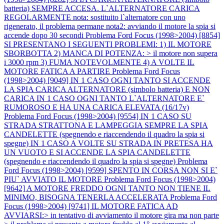
batteria) SEMPRE ACCESA. L`ALTERNATORE CARICA
REGOLARMENTE nota: sostituito l`alternatore con uno
rigenerato, il problema permane nota2: avviando il motore la spia si
accende dopo 30 secondi
Problema Ford Focus (1998>2004) [8854]
SI PRESENTANO I SEGUENTI PROBLEMI: 1) IL MOTORE
SBORBOTTA 2) MANCA DI POTENZA: > il motore non supera
i 3000 rpm 3) FUMA NOTEVOLMENTE 4) A VOLTE IL
MOTORE FATICA A PARTIRE
Problema Ford Focus
(1998>2004) [9049] IN 1 CASO OGNI TANTO SI ACCENDE
LA SPIA CARICA ALTERNATORE (simbolo batteria) E NON
CARICA IN 1 CASO OGNI TANTO L`ALTERNATORE E`
RUMOROSO E HA UNA CARICA ELEVATA (16/17v)
Problema Ford Focus (1998>2004) [9554] IN 1 CASO SU
STRADA STRATTONA E LAMPEGGIA SEMPRE LA SPIA
CANDELETTE (spegnendo e riaccendendo il quadro la spia si
spegne) IN 1 CASO A VOLTE SU STRADA IN PRETESA HA
UN VUOTO E SI ACCENDE LA SPIA CANDELETTE
(spegnendo e riaccendendo il quadro la spia si spegne)
Problema
Ford Focus (1998>2004) [9599] SPENTO IN CORSA NON SI E`
PIU` AVVIATO IL MOTORE
Problema Ford Focus (1998>2004)
[9642] A MOTORE FREDDO OGNI TANTO NON TIENE IL
MINIMO, BISOGNA TENERLA ACCELERATA
Problema Ford
Focus (1998>2004) [9741] IL MOTORE FATICA AD
AVVIARSI:> in tentativo di avviamento il motore gira ma non parte