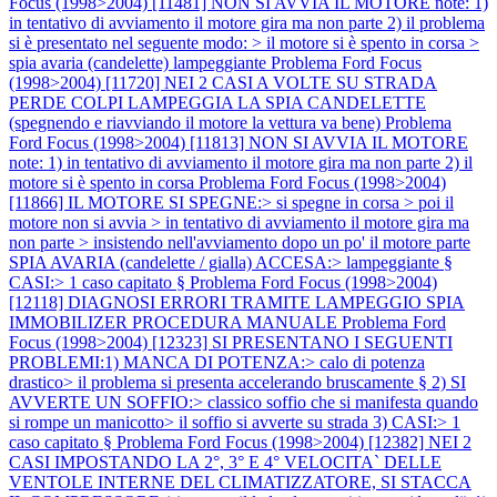
Focus (1998>2004) [11481] NON SI AVVIA IL MOTORE note: 1)
in tentativo di avviamento il motore gira ma non parte 2) il problema
si è presentato nel seguente modo: > il motore si è spento in corsa >
spia avaria (candelette) lampeggiante
Problema Ford Focus
(1998>2004) [11720] NEI 2 CASI A VOLTE SU STRADA
PERDE COLPI LAMPEGGIA LA SPIA CANDELETTE
(spegnendo e riavviando il motore la vettura va bene)
Problema
Ford Focus (1998>2004) [11813] NON SI AVVIA IL MOTORE
note: 1) in tentativo di avviamento il motore gira ma non parte 2) il
motore si è spento in corsa
Problema Ford Focus (1998>2004)
[11866] IL MOTORE SI SPEGNE:> si spegne in corsa > poi il
motore non si avvia > in tentativo di avviamento il motore gira ma
non parte > insistendo nell'avviamento dopo un po' il motore parte
SPIA AVARIA (candelette / gialla) ACCESA:> lampeggiante §
CASI:> 1 caso capitato §
Problema Ford Focus (1998>2004)
[12118] DIAGNOSI ERRORI TRAMITE LAMPEGGIO SPIA
IMMOBILIZER PROCEDURA MANUALE
Problema Ford
Focus (1998>2004) [12323] SI PRESENTANO I SEGUENTI
PROBLEMI:1) MANCA DI POTENZA:> calo di potenza
drastico> il problema si presenta accelerando bruscamente § 2) SI
AVVERTE UN SOFFIO:> classico soffio che si manifesta quando
si rompe un manicotto> il soffio si avverte su strada 3) CASI:> 1
caso capitato §
Problema Ford Focus (1998>2004) [12382] NEI 2
CASI IMPOSTANDO LA 2°, 3° E 4° VELOCITA` DELLE
VENTOLE INTERNE DEL CLIMATIZZATORE, SI STACCA