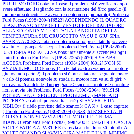
PIU` IL MOTORE nota: in 1 caso il problema si è verificato dopo
avere effettuato il tagliando con la sostituzione del filtro gasolio (il
motore inizialmente si è avviato, spento non è più partito)
Problema
Ford Focus (1998>2004) [6523] ACCENDENDO IL QUADRO
SI AZIONANO SEMPRE LE VENTOLE DEL RADIATORE
ALLA SECONDA VELOCITA' LA LANCETTA DELLA
TEMPERATURA SUL CRUSCOTTO VA SU E GIU' SPIA
AVARIA ACCESA nota: i problemi si sono presentati dopo avere
sostituito la pompa dell'acqua
Problema Ford Focus (1998>2004)
[6578] SPIA ABS ACCESA nota: inizialmente si accendeva ogni
tanto
Problema Ford Focus (1998>2004) [6676] SPIA ABS
ACCESA
Problema Ford Focus (1998>2004) [6812] NON SI
AVVIA IL MOTORE note: 1) in tentativo di avviamento il motore
gira ma non parte 2) il problema si è presentato nel seguente modo:
> calo di potenza notevole su strada (il motore non va su di giri) >
spia avaria (candelette) lampeggiante > spento il motore > il motore
non si avvia più
Problema Ford Focus (1998>2004) [6919] SI
PRESENTANO I SEGUENTI PROBLEMI:1) MANCA DI
POTENZA:> calo di potenza drastico2) SI AVVERTE UN
SIBILO:> il sibilo proviene dallo scarico3) CASI:> 1 caso capitato
§
Problema Ford Focus (1998>2004) [6933] SI E' SPENTA IN
CORSA E NON SI AVVIA PIU' IL MOTORE E FUMA
BIANCO
Problema Ford Focus (1998>2004) [6942] IN 1 CASO A
VOLTE FATICA A PARTIRE (si avvia anche dopo 30 minuti). A
VOLTE QUANDO SI AVVIA GIRA MALE E HA IL MINIMO