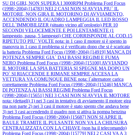
SU DI GIRI, NON SUPERA I 3000RPM
Problema Ford Focus
(1998>2004) [14783] NEI 2 CASI NON SI AVVIA PIU` IL
MOTORE, NON GIRA IL MOTORINO DI AVVIAMENTO,
ACCENDENDO IL QUADRO LAMPEGGIA IL LED ROSSO
DELL`IMMOBILIZER (situato vicino all`orologio) PER 10
SECONDI VELOCEMENTE E POI LENTAMENTE (1
lampeggio, pausa, 5 lampeggi) CHE CORRISPONDE AL COD.15
RIPETUTO PIU` VOLTE nota: in 1 caso il motore si è spento in
manovra in 1 caso il problema si è verificato dopo che si è scaricata
la batteria
Problema Ford Focus (1998>2004) [14919] MANCA DI
POTENZA SEMPRE GIA` DAI BASSI REGIMI E FUMA
NERO
Problema Ford Focus (1998>2004) [15100] AVVIANDO
IL MOTORE LA SPIA BATTERIA SI SPEGNE MA DOPO UN
PO` SI RIACCENDE E RIMANE SEMPRE ACCESA LA
VETTURA VA COMUNQUE BENE nota: l`alternatore carica
correttamente
Problema Ford Focus (1998>2004) [15246] MANCA
DI POTENZA AI BASSI REGIMI
Problema Ford Focus
(1998>2004) [15651] NEI 3 CASI NON SI AVVIA IL MOTORE
nota: (dettagli) 1) nei 3 casi in tentativo di avviamento il motore gira
ma non parte 2) nei 3 casi il motore è stato spento che andava bene
3) nei 3 casi accendendo il quadro non si attiva la pompa benzina
Problema Ford Focus (1998>2004) [15687] NON SI APRE IL
BAULE TRAMITE IL PULSANTE NON VA LA CHIUSURA
CENTRALIZZATA CON LA CHIAVE (non ha il telecomando)
Problema Ford Focus (1998>2004) [15779] NEI 2 CASI VA A 3