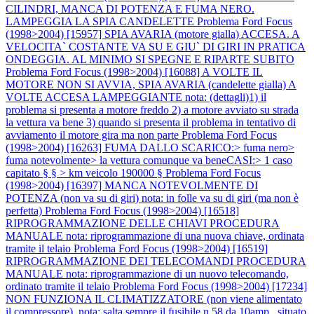
CILINDRI, MANCA DI POTENZA E FUMA NERO.
LAMPEGGIA LA SPIA CANDELETTE
Problema Ford Focus
(1998>2004) [15957] SPIA AVARIA (motore gialla) ACCESA. A
VELOCITA` COSTANTE VA SU E GIU` DI GIRI IN PRATICA
ONDEGGIA. AL MINIMO SI SPEGNE E RIPARTE SUBITO
Problema Ford Focus (1998>2004) [16088] A VOLTE IL
MOTORE NON SI AVVIA, SPIA AVARIA (candelette gialla) A
VOLTE ACCESA LAMPEGGIANTE nota: (dettagli)1) il
problema si presenta a motore freddo 2) a motore avviato su strada
la vettura va bene 3) quando si presenta il problema in tentativo di
avviamento il motore gira ma non parte
Problema Ford Focus
(1998>2004) [16263] FUMA DALLO SCARICO:> fuma nero>
fuma notevolmente> la vettura comunque va beneCASI:> 1 caso
capitato § § > km veicolo 190000 §
Problema Ford Focus
(1998>2004) [16397] MANCA NOTEVOLMENTE DI
POTENZA (non va su di giri) nota: in folle va su di giri (ma non è
perfetta)
Problema Ford Focus (1998>2004) [16518]
RIPROGRAMMAZIONE DELLE CHIAVI PROCEDURA
MANUALE nota: riprogrammazione di una nuova chiave, ordinata
tramite il telaio
Problema Ford Focus (1998>2004) [16519]
RIPROGRAMMAZIONE DEI TELECOMANDI PROCEDURA
MANUALE nota: riprogrammazione di un nuovo telecomando,
ordinato tramite il telaio
Problema Ford Focus (1998>2004) [17234]
NON FUNZIONA IL CLIMATIZZATORE (non viene alimentato
il compressore). nota: salta sempre il fusibile n.58 da 10amp., situato