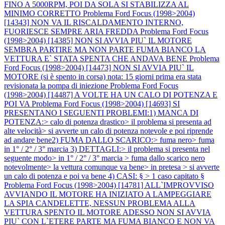
FINO A 5000RPM, POI DA SOLA SI STABILIZZA AL
MINIMO CORRETTO
Problema Ford Focus (1998>2004)
[14343] NON VA IL RISCALDAMENTO INTERNO,
FUORIESCE SEMPRE ARIA FREDDA
Problema Ford Focus
(1998>2004) [14385] NON SI AVVIA PIU` IL MOTORE
SEMBRA PARTIRE MA NON PARTE FUMA BIANCO LA
VETTURA E` STATA SPENTA CHE ANDAVA BENE
Problema
Ford Focus (1998>2004) [14473] NON SI AVVIA PIU` IL
MOTORE (si è spento in corsa) nota: 15 giorni prima era stata
revisionata la pompa di iniezione
Problema Ford Focus
(1998>2004) [14487] A VOLTE HA UN CALO DI POTENZA E
POI VA
Problema Ford Focus (1998>2004) [14693] SI
PRESENTANO I SEGUENTI PROBLEMI:1) MANCA DI
POTENZA:> calo di potenza drastico> il problema si presenta ad
alte velocità> si avverte un calo di potenza notevole e poi riprende
ad andare bene2) FUMA DALLO SCARICO:> fuma nero> fuma
in 1° / 2° / 3° marcia 3) DETTAGLI:> il problema si presenta nel
seguente modo> in 1° / 2° / 3° marcia > fuma dallo scarico nero
notevolmente> la vettura comunque va bene> in pretesa > si avverte
un calo di potenza e poi va bene 4) CASI: § > 1 caso capitato §
Problema Ford Focus (1998>2004) [14781] ALL`IMPROVVISO
AVVIANDO IL MOTORE HA INIZIATO A LAMPEGGIARE
LA SPIA CANDELETTE, NESSUN PROBLEMA ALLA
VETTURA SPENTO IL MOTORE ADESSO NON SI AVVIA
PIU` CON L`ETERE PARTE MA FUMA BIANCO E NON VA