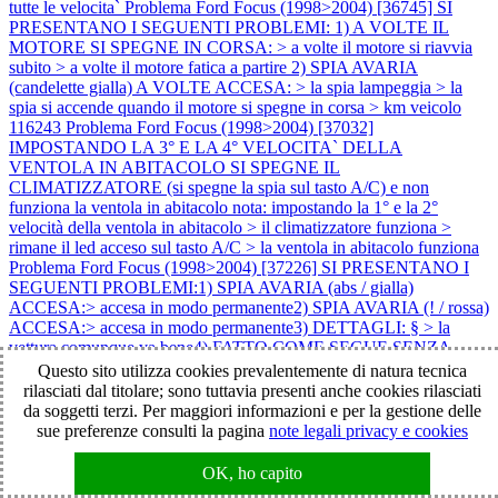
tutte le velocita`
Problema Ford Focus (1998>2004) [36745] SI
PRESENTANO I SEGUENTI PROBLEMI: 1) A VOLTE IL
MOTORE SI SPEGNE IN CORSA: > a volte il motore si riavvia
subito > a volte il motore fatica a partire 2) SPIA AVARIA
(candelette gialla) A VOLTE ACCESA: > la spia lampeggia > la
spia si accende quando il motore si spegne in corsa > km veicolo
116243
Problema Ford Focus (1998>2004) [37032]
IMPOSTANDO LA 3° E LA 4° VELOCITA` DELLA
VENTOLA IN ABITACOLO SI SPEGNE IL
CLIMATIZZATORE (si spegne la spia sul tasto A/C) e non
funziona la ventola in abitacolo nota: impostando la 1° e la 2°
velocità della ventola in abitacolo > il climatizzatore funziona >
rimane il led acceso sul tasto A/C > la ventola in abitacolo funziona
Problema Ford Focus (1998>2004) [37226] SI PRESENTANO I
SEGUENTI PROBLEMI:1) SPIA AVARIA (abs / gialla)
ACCESA:> accesa in modo permanente2) SPIA AVARIA (! / rossa)
ACCESA:> accesa in modo permanente3) DETTAGLI: § > la
vettura comunque va bene4) FATTO COME SEGUE SENZA
RISOLVERE:> sostituito il quadro strumenti con uno da recupero
Questo sito utilizza cookies prevalentemente di natura tecnica
5) CASI:> 1 caso capitato § > km veicolo 180000 §
Problema Ford
rilasciati dal titolare; sono tuttavia presenti anche cookies rilasciati
Focus (1998>2004) [37514] SI PRESENTANO I SEGUENTI
da soggetti terzi. Per maggiori informazioni e per la gestione delle
PROBLEMI: 1) IL MOTORE NON SI AVVIA: > il motore parte
sue preferenze consulti la pagina
note legali privacy e cookies
ma si spegne subito 2) SPIA AVARIA (candelette gialla)
LAMPEGGIANTE 3) DETTAGLI: > inizialmente mancava di
OK, ho capito
potenza 4) ATTENZIONE: > il problema è sorto dopo che il veicolo