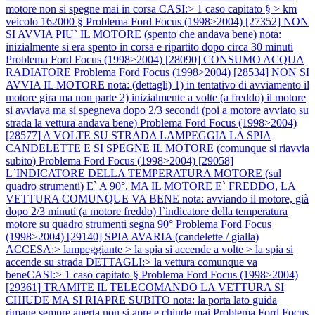
motore non si spegne mai in corsa CASI:> 1 caso capitato § > km
veicolo 162000 §
Problema Ford Focus (1998>2004) [27352] NON
SI AVVIA PIU` IL MOTORE (spento che andava bene) nota:
inizialmente si era spento in corsa e ripartito dopo circa 30 minuti
Problema Ford Focus (1998>2004) [28090] CONSUMO ACQUA
RADIATORE
Problema Ford Focus (1998>2004) [28534] NON SI
AVVIA IL MOTORE nota: (dettagli) 1) in tentativo di avviamento il
motore gira ma non parte 2) inizialmente a volte (a freddo) il motore
si avviava ma si spegneva dopo 2/3 secondi (poi a motore avviato su
strada la vettura andava bene)
Problema Ford Focus (1998>2004)
[28577] A VOLTE SU STRADA LAMPEGGIA LA SPIA
CANDELETTE E SI SPEGNE IL MOTORE (comunque si riavvia
subito)
Problema Ford Focus (1998>2004) [29058]
L`INDICATORE DELLA TEMPERATURA MOTORE (sul
quadro strumenti) E` A 90°, MA IL MOTORE E` FREDDO, LA
VETTURA COMUNQUE VA BENE nota: avviando il motore, già
dopo 2/3 minuti (a motore freddo) l`indicatore della temperatura
motore su quadro strumenti segna 90°
Problema Ford Focus
(1998>2004) [29140] SPIA AVARIA (candelette / gialla)
ACCESA:> lampeggiante > la spia si accende a volte > la spia si
accende su strada DETTAGLI:> la vettura comunque va
beneCASI:> 1 caso capitato §
Problema Ford Focus (1998>2004)
[29361] TRAMITE IL TELECOMANDO LA VETTURA SI
CHIUDE MA SI RIAPRE SUBITO nota: la porta lato guida
rimane sempre aperta non si apre e chiude mai
Problema Ford Focus