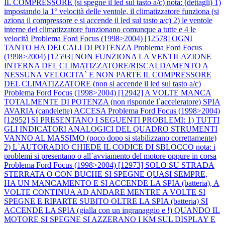
IL COMPRESSORE (si spegne il led sul tasto a/c) nota: (dettagli) 1)
impostando la 1° velocità delle ventole, il climatizzatore funziona (si
aziona il compressore e si accende il led sul tasto a/c) 2) le ventole
interne del climatizzatore funzionano comunque a tutte e 4 le
velocità
Problema Ford Focus (1998>2004) [12578] OGNI
TANTO HA DEI CALI DI POTENZA
Problema Ford Focus
(1998>2004) [12593] NON FUNZIONA LA VENTILAZIONE
INTERNA DEL CLIMATIZZATORE/RISCALDAMENTO A
NESSUNA VELOCITA` E NON PARTE IL COMPRESSORE
DEL CLIMATIZZATORE (non si accende il led sul tasto a/c)
Problema Ford Focus (1998>2004) [12942] A VOLTE MANCA
TOTALMENTE DI POTENZA (non risponde l`acceleratore) SPIA
AVARIA (candelette) ACCESA
Problema Ford Focus (1998>2004)
[12952] SI PRESENTANO I SEGUENTI PROBLEMI: 1) TUTTI
GLI INDICATORI ANALOGICI DEL QUADRO STRUMENTI
VANNO AL MASSIMO (poco dopo si stabilizzano correttamente)
2) L`AUTORADIO CHIEDE IL CODICE DI SBLOCCO nota: i
problemi si presentano o all`avviamento del motore oppure in corsa
Problema Ford Focus (1998>2004) [12973] SOLO SU STRADA
STERRATA O CON BUCHE SI SPEGNE QUASI SEMPRE,
HA UN MANCAMENTO E SI ACCENDE LA SPIA (batteria), A
VOLTE CONTINUA AD ANDARE MENTRE A VOLTE SI
SPEGNE E RIPARTE SUBITO OLTRE LA SPIA (batteria) SI
ACCENDE LA SPIA (gialla con un ingranaggio e !) QUANDO IL
MOTORE SI SPEGNE SI AZZERANO I KM SUL DISPLAY E