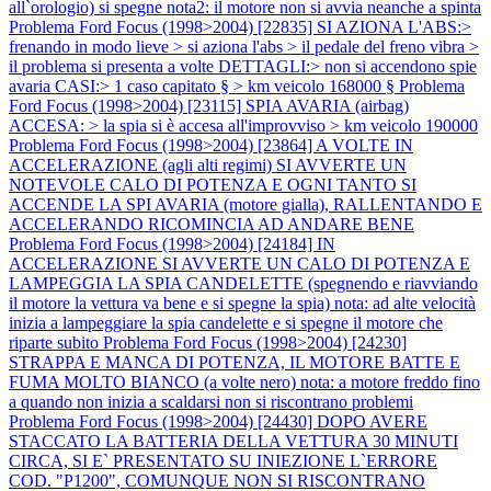
all`orologio) si spegne nota2: il motore non si avvia neanche a spinta
Problema Ford Focus (1998>2004) [22835] SI AZIONA L'ABS:>
frenando in modo lieve > si aziona l'abs > il pedale del freno vibra >
il problema si presenta a volte DETTAGLI:> non si accendono spie
avaria CASI:> 1 caso capitato § > km veicolo 168000 §
Problema
Ford Focus (1998>2004) [23115] SPIA AVARIA (airbag)
ACCESA: > la spia si è accesa all'improvviso > km veicolo 190000
Problema Ford Focus (1998>2004) [23864] A VOLTE IN
ACCELERAZIONE (agli alti regimi) SI AVVERTE UN
NOTEVOLE CALO DI POTENZA E OGNI TANTO SI
ACCENDE LA SPI AVARIA (motore gialla), RALLENTANDO E
ACCELERANDO RICOMINCIA AD ANDARE BENE
Problema Ford Focus (1998>2004) [24184] IN
ACCELERAZIONE SI AVVERTE UN CALO DI POTENZA E
LAMPEGGIA LA SPIA CANDELETTE (spegnendo e riavviando
il motore la vettura va bene e si spegne la spia) nota: ad alte velocità
inizia a lampeggiare la spia candelette e si spegne il motore che
riparte subito
Problema Ford Focus (1998>2004) [24230]
STRAPPA E MANCA DI POTENZA, IL MOTORE BATTE E
FUMA MOLTO BIANCO (a volte nero) nota: a motore freddo fino
a quando non inizia a scaldarsi non si riscontrano problemi
Problema Ford Focus (1998>2004) [24430] DOPO AVERE
STACCATO LA BATTERIA DELLA VETTURA 30 MINUTI
CIRCA, SI E` PRESENTATO SU INIEZIONE L`ERRORE
COD. "P1200", COMUNQUE NON SI RISCONTRANO