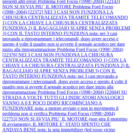
presenti altri errori
Problema Ford Focus (1998>2004) [22143]
NON SI AVVIA PIU` IL MOTORE
Problema Ford Focus
(1998>2004) [22372] NEI 3 CASI NON FUNZIONA LA
CHIUSURA CENTRALIZZATA TRAMITE TELECOMANDO
1) CON LA CHIAVE LA CHIUSURA CENTRALIZZATA
FUNZIONA 2) IL BAGAGLIAIO SI APRE SENZA PROBLEMI
3) CON IL TASTO INTERNO FUNZIONA nota: nei 3 casi
provando a riprogrammare i telecomandi, dopo avere acceso e
spento 4 volte il quadro non si avverte il segnale acustico per dare
inizio alla riprogrammazione
Problema Ford Focus (1998>2004)
[22376] NEI 3 CASI NON FUNZIONA LA CHIUSURA
CENTRALIZZATA TRAMITE TELECOMANDO 1) CON LA
CHIAVE LA CHIUSURA CENTRALIZZATA FUNZIONA 2) IL
BAGAGLIAIO SI APRE SENZA PROBLEMI 3) CON IL
TASTO INTERNO FUNZIONA nota: nei 3 casi provando a
riprogrammare i telecomandi, dopo avere acceso e spento 4 volte il
quadro non si avverte il segnale acustico per dare inizio alla
riprogrammazione
Problema Ford Focus (1998>2004) [22604] SU
STRADA A VOLTE TUTTI GLI INDICATORI ANALOGICI
VANNO A 0 E POCO DOPO RICOMINCIANO A
FUNZIONARE nota: a motore avviato e non in movimento il
problema non si verifica
Problema Ford Focus (1998>2004)
[22753] NON SI AVVIA PIU` IL MOTORE (non gira il motorino
di avviamento). IL MOTORE E` STATO SPENTO CHE
ANDAVA BENE nota: la spia immobilizer (led rosso vicino