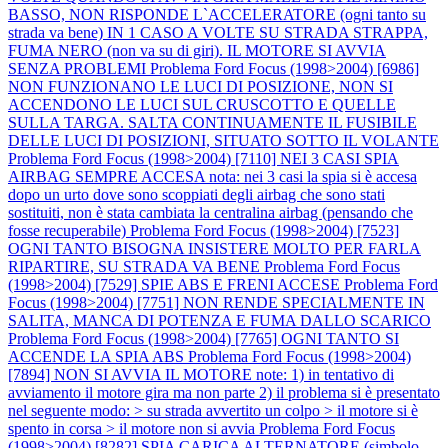
BASSO, NON RISPONDE L`ACCELERATORE (ogni tanto su
strada va bene) IN 1 CASO A VOLTE SU STRADA STRAPPA,
FUMA NERO (non va su di giri). IL MOTORE SI AVVIA
SENZA PROBLEMI
Problema Ford Focus (1998>2004) [6986]
NON FUNZIONANO LE LUCI DI POSIZIONE, NON SI
ACCENDONO LE LUCI SUL CRUSCOTTO E QUELLE
SULLA TARGA. SALTA CONTINUAMENTE IL FUSIBILE
DELLE LUCI DI POSIZIONI, SITUATO SOTTO IL VOLANTE
Problema Ford Focus (1998>2004) [7110] NEI 3 CASI SPIA
AIRBAG SEMPRE ACCESA nota: nei 3 casi la spia si è accesa
dopo un urto dove sono scoppiati degli airbag che sono stati
sostituiti, non è stata cambiata la centralina airbag (pensando che
fosse recuperabile)
Problema Ford Focus (1998>2004) [7523]
OGNI TANTO BISOGNA INSISTERE MOLTO PER FARLA
RIPARTIRE, SU STRADA VA BENE
Problema Ford Focus
(1998>2004) [7529] SPIE ABS E FRENI ACCESE
Problema Ford
Focus (1998>2004) [7751] NON RENDE SPECIALMENTE IN
SALITA, MANCA DI POTENZA E FUMA DALLO SCARICO
Problema Ford Focus (1998>2004) [7765] OGNI TANTO SI
ACCENDE LA SPIA ABS
Problema Ford Focus (1998>2004)
[7894] NON SI AVVIA IL MOTORE note: 1) in tentativo di
avviamento il motore gira ma non parte 2) il problema si è presentato
nel seguente modo: > su strada avvertito un colpo > il motore si è
spento in corsa > il motore non si avvia
Problema Ford Focus
(1998>2004) [8282] SPIA CARICA ALTERNATORE (simbolo