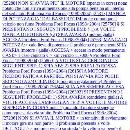
[25288] NON SI AVVIA PIU` IL MOTORE (spento in corsa) nota:
notato che non arriva alimentazione alla pompa benzina all' interno
del serbatoio
Problema Ford Focus (1998>2004) [25313] MANCA
DI POTENZA GIA` DAI BASSI REGIMI nota: comunque il
veicolo non fuma
Problema Ford Focus (1998>2004) [25750] § SI
PRESENTANO I SEGUENTI PROBLEMI: § 1) A VOLTE
MANCA DI POTENZA § 2) SPIA AVARIA (motore gialla)
ACCESA
Problema Ford Focus (1998>2004) [25763] MANCA DI
POTENZA:> calo lieve di potenza> il problema è permanenteSPIA
AVARIA (motore / gialla) ACCESA:> accesa in modo permanente
CASI:> 1 caso capitato § > km veicolo 117000 §
Problema Ford
Focus (1998>2004) [25860] A VOLTE SI ACCENDONO LE
SEGUENTI SPIE: 1) SPIA ABS 2) SPIA FRENI (!) ROSSA
Problema Ford Focus (1998>2004) [26150] A MOTORE
FREDDO FATICA A PARTIRE, POI SI AVVIA PER POCHI
SECONDI A 2/3 CILINDRI (dopo gira regolarmente)
Problema
Ford Focus (1998>2004) [26244] SPIA ABS SEMPRE ACCESA
Problema Ford Focus (1998>2004) [26393] SI PRESENTANO I
SEGUENTI PROBLEMI: 1) SPIA AVARIA (candelette gialla) A
VOLTE ACCESA LAMPEGGIANTE 2) A VOLTE IL MOTORE
SI SPEGNE IN CORSA note: 1) quando il motore si spegne
comunque si riavvia subito
Problema Ford Focus (1998>2004)
[27236] NON SI AVVIA IL MOTORE:> in tentativi di avviamento
il motore gira ma non parte> il problema si presenta a volte
DETTAGLI:> a motore avviato su strada > la vettura va bene> il