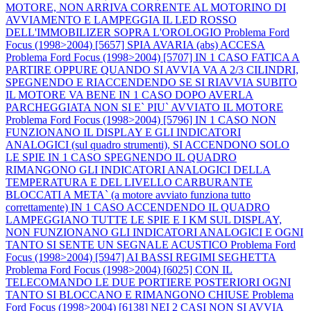
MOTORE, NON ARRIVA CORRENTE AL MOTORINO DI
AVVIAMENTO E LAMPEGGIA IL LED ROSSO
DELL'IMMOBILIZER SOPRA L'OROLOGIO
Problema Ford
Focus (1998>2004) [5657] SPIA AVARIA (abs) ACCESA
Problema Ford Focus (1998>2004) [5707] IN 1 CASO FATICA A
PARTIRE OPPURE QUANDO SI AVVIA VA A 2/3 CILINDRI,
SPEGNENDO E RIACCENDENDO SE SI RIAVVIA SUBITO
IL MOTORE VA BENE IN 1 CASO DOPO AVERLA
PARCHEGGIATA NON SI E` PIU` AVVIATO IL MOTORE
Problema Ford Focus (1998>2004) [5796] IN 1 CASO NON
FUNZIONANO IL DISPLAY E GLI INDICATORI
ANALOGICI (sul quadro strumenti), SI ACCENDONO SOLO
LE SPIE IN 1 CASO SPEGNENDO IL QUADRO
RIMANGONO GLI INDICATORI ANALOGICI DELLA
TEMPERATURA E DEL LIVELLO CARBURANTE
BLOCCATI A META` (a motore avviato funziona tutto
correttamente) IN 1 CASO ACCENDENDO IL QUADRO
LAMPEGGIANO TUTTE LE SPIE E I KM SUL DISPLAY,
NON FUNZIONANO GLI INDICATORI ANALOGICI E OGNI
TANTO SI SENTE UN SEGNALE ACUSTICO
Problema Ford
Focus (1998>2004) [5947] AI BASSI REGIMI SEGHETTA
Problema Ford Focus (1998>2004) [6025] CON IL
TELECOMANDO LE DUE PORTIERE POSTERIORI OGNI
TANTO SI BLOCCANO E RIMANGONO CHIUSE
Problema
Ford Focus (1998>2004) [6138] NEI 2 CASI NON SI AVVIA