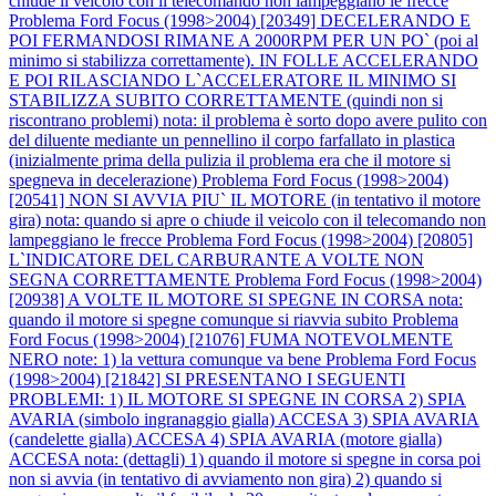
chiude il veicolo con il telecomando non lampeggiano le frecce
Problema Ford Focus (1998>2004) [20349] DECELERANDO E
POI FERMANDOSI RIMANE A 2000RPM PER UN PO` (poi al
minimo si stabilizza correttamente). IN FOLLE ACCELERANDO
E POI RILASCIANDO L`ACCELERATORE IL MINIMO SI
STABILIZZA SUBITO CORRETTAMENTE (quindi non si
riscontrano problemi) nota: il problema è sorto dopo avere pulito con
del diluente mediante un pennellino il corpo farfallato in plastica
(inizialmente prima della pulizia il problema era che il motore si
spegneva in decelerazione)
Problema Ford Focus (1998>2004)
[20541] NON SI AVVIA PIU` IL MOTORE (in tentativo il motore
gira) nota: quando si apre o chiude il veicolo con il telecomando non
lampeggiano le frecce
Problema Ford Focus (1998>2004) [20805]
L`INDICATORE DEL CARBURANTE A VOLTE NON
SEGNA CORRETTAMENTE
Problema Ford Focus (1998>2004)
[20938] A VOLTE IL MOTORE SI SPEGNE IN CORSA nota:
quando il motore si spegne comunque si riavvia subito
Problema
Ford Focus (1998>2004) [21076] FUMA NOTEVOLMENTE
NERO note: 1) la vettura comunque va bene
Problema Ford Focus
(1998>2004) [21842] SI PRESENTANO I SEGUENTI
PROBLEMI: 1) IL MOTORE SI SPEGNE IN CORSA 2) SPIA
AVARIA (simbolo ingranaggio gialla) ACCESA 3) SPIA AVARIA
(candelette gialla) ACCESA 4) SPIA AVARIA (motore gialla)
ACCESA nota: (dettagli) 1) quando il motore si spegne in corsa poi
non si avvia (in tentativo di avviamento non gira) 2) quando si