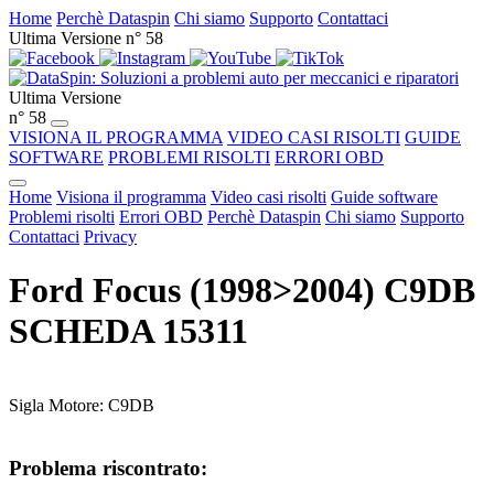
Home
Perchè Dataspin
Chi siamo
Supporto
Contattaci
Ultima Versione n° 58
Ultima Versione
n° 58
VISIONA IL PROGRAMMA
VIDEO CASI RISOLTI
GUIDE
SOFTWARE
PROBLEMI RISOLTI
ERRORI OBD
Home
Visiona il programma
Video casi risolti
Guide software
Problemi risolti
Errori OBD
Perchè Dataspin
Chi siamo
Supporto
Contattaci
Privacy
Ford Focus (1998>2004) C9DB
SCHEDA 15311
Sigla Motore: C9DB
Problema riscontrato: