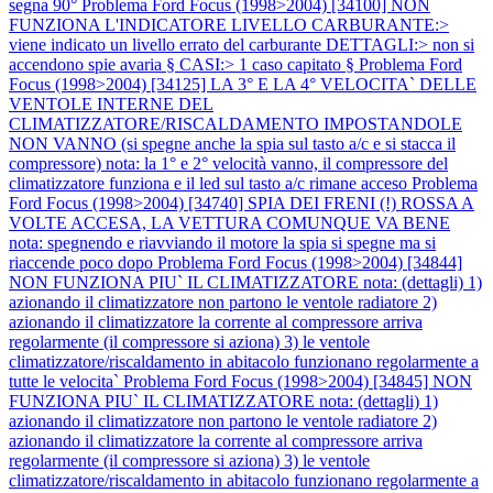
segna 90°
Problema Ford Focus (1998>2004) [34100] NON
FUNZIONA L'INDICATORE LIVELLO CARBURANTE:>
viene indicato un livello errato del carburante DETTAGLI:> non si
accendono spie avaria § CASI:> 1 caso capitato §
Problema Ford
Focus (1998>2004) [34125] LA 3° E LA 4° VELOCITA` DELLE
VENTOLE INTERNE DEL
CLIMATIZZATORE/RISCALDAMENTO IMPOSTANDOLE
NON VANNO (si spegne anche la spia sul tasto a/c e si stacca il
compressore) nota: la 1° e 2° velocità vanno, il compressore del
climatizzatore funziona e il led sul tasto a/c rimane acceso
Problema
Ford Focus (1998>2004) [34740] SPIA DEI FRENI (!) ROSSA A
VOLTE ACCESA, LA VETTURA COMUNQUE VA BENE
nota: spegnendo e riavviando il motore la spia si spegne ma si
riaccende poco dopo
Problema Ford Focus (1998>2004) [34844]
NON FUNZIONA PIU` IL CLIMATIZZATORE nota: (dettagli) 1)
azionando il climatizzatore non partono le ventole radiatore 2)
azionando il climatizzatore la corrente al compressore arriva
regolarmente (il compressore si aziona) 3) le ventole
climatizzatore/riscaldamento in abitacolo funzionano regolarmente a
tutte le velocita`
Problema Ford Focus (1998>2004) [34845] NON
FUNZIONA PIU` IL CLIMATIZZATORE nota: (dettagli) 1)
azionando il climatizzatore non partono le ventole radiatore 2)
azionando il climatizzatore la corrente al compressore arriva
regolarmente (il compressore si aziona) 3) le ventole
climatizzatore/riscaldamento in abitacolo funzionano regolarmente a