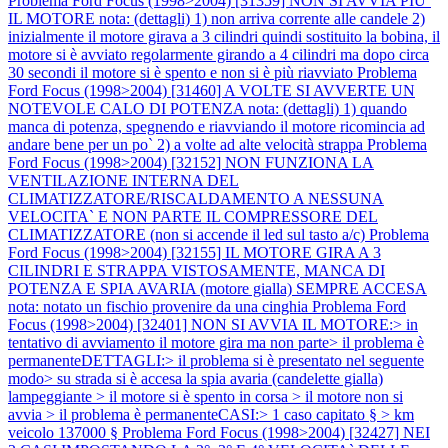
Problema Ford Focus (1998>2004) [31359] NON SI AVVIA PIU`
IL MOTORE nota: (dettagli) 1) non arriva corrente alle candele 2)
inizialmente il motore girava a 3 cilindri quindi sostituito la bobina, il
motore si è avviato regolarmente girando a 4 cilindri ma dopo circa
30 secondi il motore si è spento e non si è più riavviato
Problema
Ford Focus (1998>2004) [31460] A VOLTE SI AVVERTE UN
NOTEVOLE CALO DI POTENZA nota: (dettagli) 1) quando
manca di potenza, spegnendo e riavviando il motore ricomincia ad
andare bene per un po` 2) a volte ad alte velocità strappa
Problema
Ford Focus (1998>2004) [32152] NON FUNZIONA LA
VENTILAZIONE INTERNA DEL
CLIMATIZZATORE/RISCALDAMENTO A NESSUNA
VELOCITA` E NON PARTE IL COMPRESSORE DEL
CLIMATIZZATORE (non si accende il led sul tasto a/c)
Problema
Ford Focus (1998>2004) [32155] IL MOTORE GIRA A 3
CILINDRI E STRAPPA VISTOSAMENTE, MANCA DI
POTENZA E SPIA AVARIA (motore gialla) SEMPRE ACCESA
nota: notato un fischio provenire da una cinghia
Problema Ford
Focus (1998>2004) [32401] NON SI AVVIA IL MOTORE:> in
tentativo di avviamento il motore gira ma non parte> il problema è
permanenteDETTAGLI:> il problema si è presentato nel seguente
modo> su strada si è accesa la spia avaria (candelette gialla)
lampeggiante > il motore si è spento in corsa > il motore non si
avvia > il problema è permanenteCASI:> 1 caso capitato § > km
veicolo 137000 §
Problema Ford Focus (1998>2004) [32427] NEI