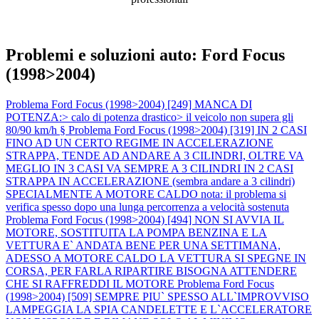
Problemi e soluzioni auto: Ford Focus
(1998>2004)
Problema Ford Focus (1998>2004) [249] MANCA DI
POTENZA:> calo di potenza drastico> il veicolo non supera gli
80/90 km/h §
Problema Ford Focus (1998>2004) [319] IN 2 CASI
FINO AD UN CERTO REGIME IN ACCELERAZIONE
STRAPPA, TENDE AD ANDARE A 3 CILINDRI, OLTRE VA
MEGLIO IN 3 CASI VA SEMPRE A 3 CILINDRI IN 2 CASI
STRAPPA IN ACCELERAZIONE (sembra andare a 3 cilindri)
SPECIALMENTE A MOTORE CALDO nota: il problema si
verifica spesso dopo una lunga percorrenza a velocità sostenuta
Problema Ford Focus (1998>2004) [494] NON SI AVVIA IL
MOTORE, SOSTITUITA LA POMPA BENZINA E LA
VETTURA E` ANDATA BENE PER UNA SETTIMANA,
ADESSO A MOTORE CALDO LA VETTURA SI SPEGNE IN
CORSA, PER FARLA RIPARTIRE BISOGNA ATTENDERE
CHE SI RAFFREDDI IL MOTORE
Problema Ford Focus
(1998>2004) [509] SEMPRE PIU` SPESSO ALL`IMPROVVISO
LAMPEGGIA LA SPIA CANDELETTE E L`ACCELERATORE