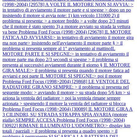
(1998>2004) [29578] A VOLTE IL MOTORE NON SI AVVIA: >
in tentativo di avviamento il motore parte e si spegne > dopo un po
insistendo il motore si avvia note: 1) km veicolo 131000 2) il
problema si presenta: > a motore freddo > a volte dopo 2/3 minuti
che il motore è stato spento 3) a motore avviato su strada la vettura
va bene
Problema Ford Focus (1998>2004) [29678] IL MOTORE
FATICA AD AVVIARSI:> in tentativo di avviamento il motore gira
ma non parte> insistendo nell'avviamento il motore parte § > il
problema si presenta sempre al 1° avviamento al mattinoIL
MOTORE PARTE E SI SPEGNE:> in tentativo di avviamento il
motore parte ma dopo 2/3 secondi si spegne > il problema si
presenta ai successivi avviamenti durante il giorno § IL MOTORE
GIRA MALE:> il problema si presenta quando il motore fatica ad
avviarsi e poi parte IL MOTORE SI SPEGNE:> poi il motore
Problema Ford Focus (1998>2004) [29868] LE VENTOLE DEL
RADIATORE GIRANO SEMPRE: > il problema si presenta nel
seguente modo: > avviando il motore > su strada dopo 5/6 km > si
aziona la ventola del radiatore > poi la ventola rimane sempre
azionata > spegnendo il motore la ventola del radiatore si blocca
Problema Ford Focus (1998>2004) [30089] IL MOTORE GIRA A
3 CILINDRI, SU STRADA STRAPPA SPIA AVARIA (motore
gialla) SEMPRE ACCESA
Problema Ford Focus (1998>2004)
[30922] RIMANE ILLUMINATO L'ODOMETRO:> display km
totali / parziali > il problema si presenta a quadro spento > il
problema è permanente SI SCARICA LA BATTERIA DEL