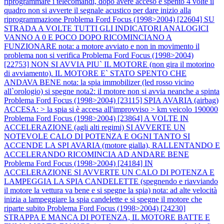
riprogrammare i telecomandi, dopo avere acceso e spento 4 volte il
quadro non si avverte il segnale acustico per dare inizio alla
riprogrammazione
Problema Ford Focus (1998>2004) [22604] SU
STRADA A VOLTE TUTTI GLI INDICATORI ANALOGICI
VANNO A 0 E POCO DOPO RICOMINCIANO A
FUNZIONARE nota: a motore avviato e non in movimento il
problema non si verifica
Problema Ford Focus (1998>2004)
[22753] NON SI AVVIA PIU` IL MOTORE (non gira il motorino
di avviamento). IL MOTORE E` STATO SPENTO CHE
ANDAVA BENE nota: la spia immobilizer (led rosso vicino
all`orologio) si spegne nota2: il motore non si avvia neanche a spinta
Problema Ford Focus (1998>2004) [23115] SPIA AVARIA (airbag)
ACCESA: > la spia si è accesa all'improvviso > km veicolo 190000
Problema Ford Focus (1998>2004) [23864] A VOLTE IN
ACCELERAZIONE (agli alti regimi) SI AVVERTE UN
NOTEVOLE CALO DI POTENZA E OGNI TANTO SI
ACCENDE LA SPI AVARIA (motore gialla), RALLENTANDO E
ACCELERANDO RICOMINCIA AD ANDARE BENE
Problema Ford Focus (1998>2004) [24184] IN
ACCELERAZIONE SI AVVERTE UN CALO DI POTENZA E
LAMPEGGIA LA SPIA CANDELETTE (spegnendo e riavviando
il motore la vettura va bene e si spegne la spia) nota: ad alte velocità
inizia a lampeggiare la spia candelette e si spegne il motore che
riparte subito
Problema Ford Focus (1998>2004) [24230]
STRAPPA E MANCA DI POTENZA, IL MOTORE BATTE E