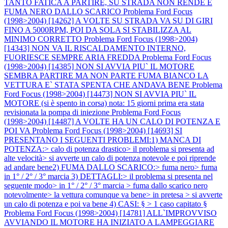
TANTO FATICA A PARTIRE, SU STRADA NON RENDE E
FUMA NERO DALLO SCARICO
Problema Ford Focus
(1998>2004) [14262] A VOLTE SU STRADA VA SU DI GIRI
FINO A 5000RPM, POI DA SOLA SI STABILIZZA AL
MINIMO CORRETTO
Problema Ford Focus (1998>2004)
[14343] NON VA IL RISCALDAMENTO INTERNO,
FUORIESCE SEMPRE ARIA FREDDA
Problema Ford Focus
(1998>2004) [14385] NON SI AVVIA PIU` IL MOTORE
SEMBRA PARTIRE MA NON PARTE FUMA BIANCO LA
VETTURA E` STATA SPENTA CHE ANDAVA BENE
Problema
Ford Focus (1998>2004) [14473] NON SI AVVIA PIU` IL
MOTORE (si è spento in corsa) nota: 15 giorni prima era stata
revisionata la pompa di iniezione
Problema Ford Focus
(1998>2004) [14487] A VOLTE HA UN CALO DI POTENZA E
POI VA
Problema Ford Focus (1998>2004) [14693] SI
PRESENTANO I SEGUENTI PROBLEMI:1) MANCA DI
POTENZA:> calo di potenza drastico> il problema si presenta ad
alte velocità> si avverte un calo di potenza notevole e poi riprende
ad andare bene2) FUMA DALLO SCARICO:> fuma nero> fuma
in 1° / 2° / 3° marcia 3) DETTAGLI:> il problema si presenta nel
seguente modo> in 1° / 2° / 3° marcia > fuma dallo scarico nero
notevolmente> la vettura comunque va bene> in pretesa > si avverte
un calo di potenza e poi va bene 4) CASI: § > 1 caso capitato §
Problema Ford Focus (1998>2004) [14781] ALL`IMPROVVISO
AVVIANDO IL MOTORE HA INIZIATO A LAMPEGGIARE