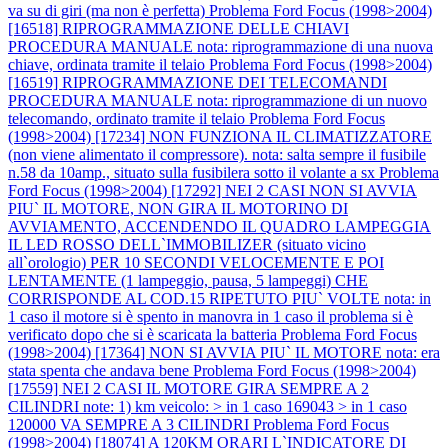
va su di giri (ma non è perfetta)
Problema Ford Focus (1998>2004)
[16518] RIPROGRAMMAZIONE DELLE CHIAVI
PROCEDURA MANUALE nota: riprogrammazione di una nuova
chiave, ordinata tramite il telaio
Problema Ford Focus (1998>2004)
[16519] RIPROGRAMMAZIONE DEI TELECOMANDI
PROCEDURA MANUALE nota: riprogrammazione di un nuovo
telecomando, ordinato tramite il telaio
Problema Ford Focus
(1998>2004) [17234] NON FUNZIONA IL CLIMATIZZATORE
(non viene alimentato il compressore). nota: salta sempre il fusibile
n.58 da 10amp., situato sulla fusibilera sotto il volante a sx
Problema
Ford Focus (1998>2004) [17292] NEI 2 CASI NON SI AVVIA
PIU` IL MOTORE, NON GIRA IL MOTORINO DI
AVVIAMENTO, ACCENDENDO IL QUADRO LAMPEGGIA
IL LED ROSSO DELL`IMMOBILIZER (situato vicino
all`orologio) PER 10 SECONDI VELOCEMENTE E POI
LENTAMENTE (1 lampeggio, pausa, 5 lampeggi) CHE
CORRISPONDE AL COD.15 RIPETUTO PIU` VOLTE nota: in
1 caso il motore si è spento in manovra in 1 caso il problema si è
verificato dopo che si è scaricata la batteria
Problema Ford Focus
(1998>2004) [17364] NON SI AVVIA PIU` IL MOTORE nota: era
stata spenta che andava bene
Problema Ford Focus (1998>2004)
[17559] NEI 2 CASI IL MOTORE GIRA SEMPRE A 2
CILINDRI note: 1) km veicolo: > in 1 caso 169043 > in 1 caso
120000 VA SEMPRE A 3 CILINDRI
Problema Ford Focus
(1998>2004) [18074] A 120KM ORARI L`INDICATORE DI