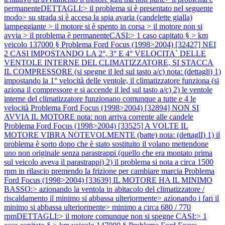
permanenteDETTAGLI:> il problema si è presentato nel seguente
modo> su strada si è accesa la spia avaria (candelette gialla)
lampeggiante > il motore si è spento in corsa > il motore non si
avvia > il problema è permanenteCASI:> 1 caso capitato § > km
veicolo 137000 §
Problema Ford Focus (1998>2004) [32427] NEI
2 CASI IMPOSTANDO LA 2°, 3° E 4° VELOCITA` DELLE
VENTOLE INTERNE DEL CLIMATIZZATORE, SI STACCA
IL COMPRESSORE (si spegne il led sul tasto a/c) nota: (dettagli) 1)
impostando la 1° velocità delle ventole, il climatizzatore funziona (si
aziona il compressore e si accende il led sul tasto a/c) 2) le ventole
interne del climatizzatore funzionano comunque a tutte e 4 le
velocità
Problema Ford Focus (1998>2004) [32894] NON SI
AVVIA IL MOTORE nota: non arriva corrente alle candele
Problema Ford Focus (1998>2004) [33525] A VOLTE IL
MOTORE VIBRA NOTEVOLMENTE (batte) nota: (dettaglI) 1) il
problema è sorto dopo che è stato sostituito il volano mettendone
uno non originale senza parastrappi (quello che era montato prima
sul veicolo aveva il parastrappi) 2) il problema si nota a circa 1500
rpm in rilascio premendo la frizione per cambiare marcia
Problema
Ford Focus (1998>2004) [33639] IL MOTORE HA IL MINIMO
BASSO:> azionando la ventola in abitacolo del climatizzatore /
riscaldamento il minimo si abbassa ulteriormente> azionando i fari il
minimo si abbassa ulteriormente> minimo a circa 680 / 770
rpmDETTAGLI:> il motore comunque non si spegne CASI:> 1