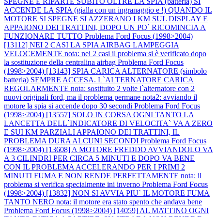
SPEGNE E RIPARTE SUBITO OLTRE LA SPIA (batteria) SI
ACCENDE LA SPIA (gialla con un ingranaggio e !) QUANDO IL
MOTORE SI SPEGNE SI AZZERANO I KM SUL DISPLAY E
APPAIONO DEI TRATTINI, DOPO UN PO` RICOMINCIA A
FUNZIONARE TUTTO
Problema Ford Focus (1998>2004)
[13112] NEI 2 CASI LA SPIA AIRBAG LAMPEGGIA
VELOCEMENTE nota: nei 2 casi il problema si è verificato dopo
la sostituzione della centralina airbag
Problema Ford Focus
(1998>2004) [13143] SPIA CARICA ALTERNATORE (simbolo
batteria) SEMPRE ACCESA. L`ALTERNATORE CARICA
REGOLARMENTE nota: sostituito 2 volte l`alternatore con 2
nuovi originali ford, ma il problema permane nota2: avviando il
motore la spia si accende dopo 30 secondi
Problema Ford Focus
(1998>2004) [13557] SOLO IN CORSA OGNI TANTO LA
LANCETTA DELL`INDICATORE DI VELOCITA` VA A ZERO
E SUI KM PARZIALI APPAIONO DEI TRATTINI, IL
PROBLEMA DURA ALCUNI SECONDI
Problema Ford Focus
(1998>2004) [13608] A MOTORE FREDDO AVVIANDOLO VA
A 3 CILINDRI PER CIRCA 5 MINUTI E DOPO VA BENE
CON IL PROBLEMA ACCELERANDO PER I PRIMI 2
MINUTI FUMA E NON RENDE PERFETTAMENTE nota: il
problema si verifica specialmente ini inverno
Problema Ford Focus
(1998>2004) [13832] NON SI AVVIA PIU` IL MOTORE FUMA
TANTO NERO nota: il motore era stato spento che andava bene
Problema Ford Focus (1998>2004) [14059] AL MATTINO OGNI