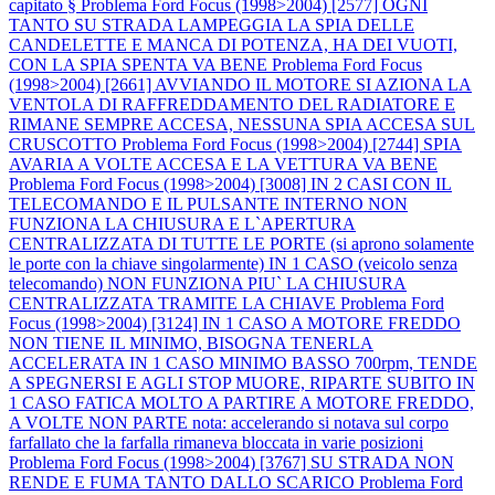
capitato §
Problema Ford Focus (1998>2004) [2577] OGNI
TANTO SU STRADA LAMPEGGIA LA SPIA DELLE
CANDELETTE E MANCA DI POTENZA, HA DEI VUOTI,
CON LA SPIA SPENTA VA BENE
Problema Ford Focus
(1998>2004) [2661] AVVIANDO IL MOTORE SI AZIONA LA
VENTOLA DI RAFFREDDAMENTO DEL RADIATORE E
RIMANE SEMPRE ACCESA, NESSUNA SPIA ACCESA SUL
CRUSCOTTO
Problema Ford Focus (1998>2004) [2744] SPIA
AVARIA A VOLTE ACCESA E LA VETTURA VA BENE
Problema Ford Focus (1998>2004) [3008] IN 2 CASI CON IL
TELECOMANDO E IL PULSANTE INTERNO NON
FUNZIONA LA CHIUSURA E L`APERTURA
CENTRALIZZATA DI TUTTE LE PORTE (si aprono solamente
le porte con la chiave singolarmente) IN 1 CASO (veicolo senza
telecomando) NON FUNZIONA PIU` LA CHIUSURA
CENTRALIZZATA TRAMITE LA CHIAVE
Problema Ford
Focus (1998>2004) [3124] IN 1 CASO A MOTORE FREDDO
NON TIENE IL MINIMO, BISOGNA TENERLA
ACCELERATA IN 1 CASO MINIMO BASSO 700rpm, TENDE
A SPEGNERSI E AGLI STOP MUORE, RIPARTE SUBITO IN
1 CASO FATICA MOLTO A PARTIRE A MOTORE FREDDO,
A VOLTE NON PARTE nota: accelerando si notava sul corpo
farfallato che la farfalla rimaneva bloccata in varie posizioni
Problema Ford Focus (1998>2004) [3767] SU STRADA NON
RENDE E FUMA TANTO DALLO SCARICO
Problema Ford