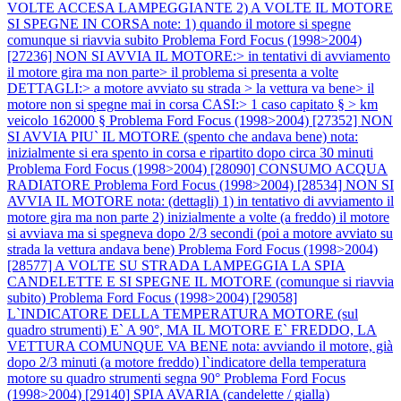
VOLTE ACCESA LAMPEGGIANTE 2) A VOLTE IL MOTORE
SI SPEGNE IN CORSA note: 1) quando il motore si spegne
comunque si riavvia subito
Problema Ford Focus (1998>2004)
[27236] NON SI AVVIA IL MOTORE:> in tentativi di avviamento
il motore gira ma non parte> il problema si presenta a volte
DETTAGLI:> a motore avviato su strada > la vettura va bene> il
motore non si spegne mai in corsa CASI:> 1 caso capitato § > km
veicolo 162000 §
Problema Ford Focus (1998>2004) [27352] NON
SI AVVIA PIU` IL MOTORE (spento che andava bene) nota:
inizialmente si era spento in corsa e ripartito dopo circa 30 minuti
Problema Ford Focus (1998>2004) [28090] CONSUMO ACQUA
RADIATORE
Problema Ford Focus (1998>2004) [28534] NON SI
AVVIA IL MOTORE nota: (dettagli) 1) in tentativo di avviamento il
motore gira ma non parte 2) inizialmente a volte (a freddo) il motore
si avviava ma si spegneva dopo 2/3 secondi (poi a motore avviato su
strada la vettura andava bene)
Problema Ford Focus (1998>2004)
[28577] A VOLTE SU STRADA LAMPEGGIA LA SPIA
CANDELETTE E SI SPEGNE IL MOTORE (comunque si riavvia
subito)
Problema Ford Focus (1998>2004) [29058]
L`INDICATORE DELLA TEMPERATURA MOTORE (sul
quadro strumenti) E` A 90°, MA IL MOTORE E` FREDDO, LA
VETTURA COMUNQUE VA BENE nota: avviando il motore, già
dopo 2/3 minuti (a motore freddo) l`indicatore della temperatura
motore su quadro strumenti segna 90°
Problema Ford Focus
(1998>2004) [29140] SPIA AVARIA (candelette / gialla)