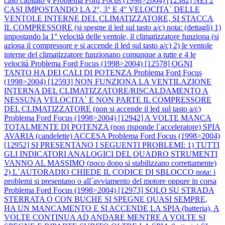
caso capitato §
Problema Ford Focus (1998>2004) [12382] NEI 2
CASI IMPOSTANDO LA 2°, 3° E 4° VELOCITA` DELLE
VENTOLE INTERNE DEL CLIMATIZZATORE, SI STACCA
IL COMPRESSORE (si spegne il led sul tasto a/c) nota: (dettagli) 1)
impostando la 1° velocità delle ventole, il climatizzatore funziona (si
aziona il compressore e si accende il led sul tasto a/c) 2) le ventole
interne del climatizzatore funzionano comunque a tutte e 4 le
velocità
Problema Ford Focus (1998>2004) [12578] OGNI
TANTO HA DEI CALI DI POTENZA
Problema Ford Focus
(1998>2004) [12593] NON FUNZIONA LA VENTILAZIONE
INTERNA DEL CLIMATIZZATORE/RISCALDAMENTO A
NESSUNA VELOCITA` E NON PARTE IL COMPRESSORE
DEL CLIMATIZZATORE (non si accende il led sul tasto a/c)
Problema Ford Focus (1998>2004) [12942] A VOLTE MANCA
TOTALMENTE DI POTENZA (non risponde l`acceleratore) SPIA
AVARIA (candelette) ACCESA
Problema Ford Focus (1998>2004)
[12952] SI PRESENTANO I SEGUENTI PROBLEMI: 1) TUTTI
GLI INDICATORI ANALOGICI DEL QUADRO STRUMENTI
VANNO AL MASSIMO (poco dopo si stabilizzano correttamente)
2) L`AUTORADIO CHIEDE IL CODICE DI SBLOCCO nota: i
problemi si presentano o all`avviamento del motore oppure in corsa
Problema Ford Focus (1998>2004) [12973] SOLO SU STRADA
STERRATA O CON BUCHE SI SPEGNE QUASI SEMPRE,
HA UN MANCAMENTO E SI ACCENDE LA SPIA (batteria), A
VOLTE CONTINUA AD ANDARE MENTRE A VOLTE SI