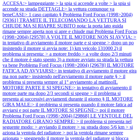
ACCESA:> lampeggiante > la spia si accende a volte > la spia si
accende su strada DETTAGLI:> la vettura comunque va
beneCASI:> 1 caso capitato §
Problema Ford Focus (1998>2004)
[29361] TRAMITE IL TELECOMANDO LA VETTURA SI
CHIUDE MA SI RIAPRE SUBITO nota: la porta lato guida
rimane sempre aperta non si apre e chiude mai
Problema Ford Focus
(1998>2004) [29578] A VOLTE IL MOTORE NON SI AVVIA: >
in tentativo di avviamento il motore parte e si spegne > dopo un po
insistendo il motore si avvia note: 1) km veicolo 131000 2) il
problema si presenta: > a motore freddo > a volte dopo 2/3 minuti
che il motore è stato spento 3) a motore avviato su strada la vettura
va bene
Problema Ford Focus (1998>2004) [29678] IL MOTORE
FATICA AD AVVIARSI:> in tentativo di avviamento il motore gira
ma non parte> insistendo nell'avviamento il motore parte § > il
problema si presenta sempre al 1° avviamento al mattinoIL
MOTORE PARTE E SI SPEGNE:> in tentativo di avviamento il
motore parte ma dopo 2/3 secondi si spegne > il problema si
presenta ai successivi avviamenti durante il giorno § IL MOTORE
GIRA MALE:> il problema si presenta quando il motore fatica ad
avviarsi e poi parte IL MOTORE SI SPEGNE:> poi il motore
Problema Ford Focus (1998>2004) [29868] LE VENTOLE DEL
RADIATORE GIRANO SEMPRE: > il problema si presenta nel
seguente modo: > avviando il motore > su strada dopo 5/6 km > si
aziona la ventola del radiatore > poi la ventola rimane sempre
azionata > spegnendo il motore la ventola del radiatore si blocca