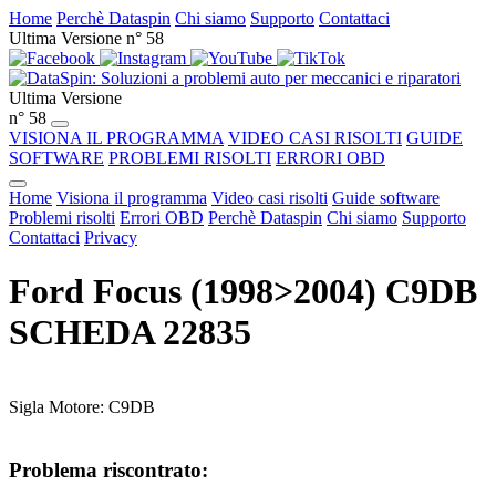
Home
Perchè Dataspin
Chi siamo
Supporto
Contattaci
Ultima Versione n° 58
Ultima Versione
n° 58
VISIONA IL PROGRAMMA
VIDEO CASI RISOLTI
GUIDE
SOFTWARE
PROBLEMI RISOLTI
ERRORI OBD
Home
Visiona il programma
Video casi risolti
Guide software
Problemi risolti
Errori OBD
Perchè Dataspin
Chi siamo
Supporto
Contattaci
Privacy
Ford Focus (1998>2004) C9DB
SCHEDA 22835
Sigla Motore: C9DB
Problema riscontrato: