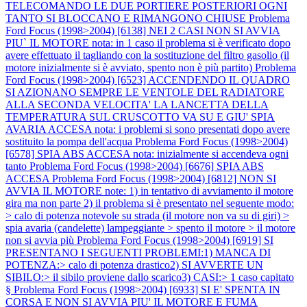
TELECOMANDO LE DUE PORTIERE POSTERIORI OGNI
TANTO SI BLOCCANO E RIMANGONO CHIUSE
Problema
Ford Focus (1998>2004) [6138] NEI 2 CASI NON SI AVVIA
PIU` IL MOTORE nota: in 1 caso il problema si è verificato dopo
avere effettuato il tagliando con la sostituzione del filtro gasolio (il
motore inizialmente si è avviato, spento non è più partito)
Problema
Ford Focus (1998>2004) [6523] ACCENDENDO IL QUADRO
SI AZIONANO SEMPRE LE VENTOLE DEL RADIATORE
ALLA SECONDA VELOCITA' LA LANCETTA DELLA
TEMPERATURA SUL CRUSCOTTO VA SU E GIU' SPIA
AVARIA ACCESA nota: i problemi si sono presentati dopo avere
sostituito la pompa dell'acqua
Problema Ford Focus (1998>2004)
[6578] SPIA ABS ACCESA nota: inizialmente si accendeva ogni
tanto
Problema Ford Focus (1998>2004) [6676] SPIA ABS
ACCESA
Problema Ford Focus (1998>2004) [6812] NON SI
AVVIA IL MOTORE note: 1) in tentativo di avviamento il motore
gira ma non parte 2) il problema si è presentato nel seguente modo:
> calo di potenza notevole su strada (il motore non va su di giri) >
spia avaria (candelette) lampeggiante > spento il motore > il motore
non si avvia più
Problema Ford Focus (1998>2004) [6919] SI
PRESENTANO I SEGUENTI PROBLEMI:1) MANCA DI
POTENZA:> calo di potenza drastico2) SI AVVERTE UN
SIBILO:> il sibilo proviene dallo scarico3) CASI:> 1 caso capitato
§
Problema Ford Focus (1998>2004) [6933] SI E' SPENTA IN
CORSA E NON SI AVVIA PIU' IL MOTORE E FUMA