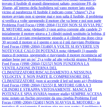
trovato il fusibile di grandi dimensioni saltato, posizione F8, da
30amp, all`interno della fusibiliera sul vano motore lato guida,
vicino al parabrezza (il fusibile è indicato come "chiave") 2) a
motore avviato non si spegne mai e non salta il fusibile, il problema
si verifica a volte spegnendo il motore che va bene e poi non parte
Problema Ford Focus (1998>2004) [31359] NON SI AVVIA PIU`
IL MOTORE nota: (dettagli) 1) non arriva corrente alle candele 2)
inizialmente il motore girava a 3 cilindri quindi sostituito la bobina, il
motore si è avviato regolarmente girando a 4 cilindri ma dopo circa
30 secondi il motore si è spento e non si è più riavviato
Problema
Ford Focus (1998>2004) [31460] A VOLTE SI AVVERTE UN
NOTEVOLE CALO DI POTENZA nota: (dettagli) 1) quando
manca di potenza, spegnendo e riavviando il motore ricomincia ad
andare bene per un po` 2) a volte ad alte velocità strappa
Problema
Ford Focus (1998>2004) [32152] NON FUNZIONA LA
VENTILAZIONE INTERNA DEL
CLIMATIZZATORE/RISCALDAMENTO A NESSUNA
VELOCITA` E NON PARTE IL COMPRESSORE DEL
CLIMATIZZATORE (non si accende il led sul tasto a/c)
Problema
Ford Focus (1998>2004) [32155] IL MOTORE GIRA A 3
CILINDRI E STRAPPA VISTOSAMENTE, MANCA DI
POTENZA E SPIA AVARIA (motore gialla) SEMPRE ACCESA
nota: notato un fischio provenire da una cinghia
Problema Ford
Focus (1998>2004) [32401] NON SI AVVIA IL MOTORE:> in
tentativo di avviamento il motore gira ma non parte> il problema è