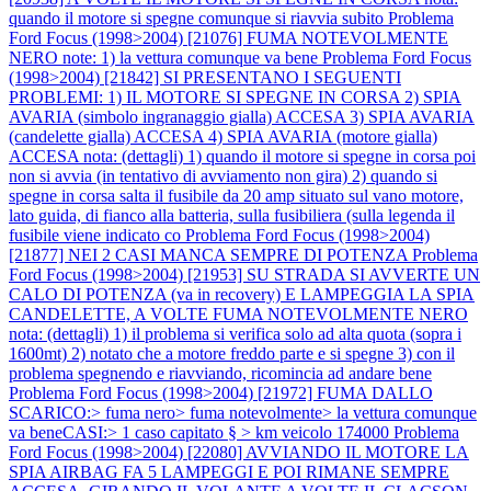
quando il motore si spegne comunque si riavvia subito
Problema
Ford Focus (1998>2004) [21076] FUMA NOTEVOLMENTE
NERO note: 1) la vettura comunque va bene
Problema Ford Focus
(1998>2004) [21842] SI PRESENTANO I SEGUENTI
PROBLEMI: 1) IL MOTORE SI SPEGNE IN CORSA 2) SPIA
AVARIA (simbolo ingranaggio gialla) ACCESA 3) SPIA AVARIA
(candelette gialla) ACCESA 4) SPIA AVARIA (motore gialla)
ACCESA nota: (dettagli) 1) quando il motore si spegne in corsa poi
non si avvia (in tentativo di avviamento non gira) 2) quando si
spegne in corsa salta il fusibile da 20 amp situato sul vano motore,
lato guida, di fianco alla batteria, sulla fusibiliera (sulla legenda il
fusibile viene indicato co
Problema Ford Focus (1998>2004)
[21877] NEI 2 CASI MANCA SEMPRE DI POTENZA
Problema
Ford Focus (1998>2004) [21953] SU STRADA SI AVVERTE UN
CALO DI POTENZA (va in recovery) E LAMPEGGIA LA SPIA
CANDELETTE, A VOLTE FUMA NOTEVOLMENTE NERO
nota: (dettagli) 1) il problema si verifica solo ad alta quota (sopra i
1600mt) 2) notato che a motore freddo parte e si spegne 3) con il
problema spegnendo e riavviando, ricomincia ad andare bene
Problema Ford Focus (1998>2004) [21972] FUMA DALLO
SCARICO:> fuma nero> fuma notevolmente> la vettura comunque
va beneCASI:> 1 caso capitato § > km veicolo 174000
Problema
Ford Focus (1998>2004) [22080] AVVIANDO IL MOTORE LA
SPIA AIRBAG FA 5 LAMPEGGI E POI RIMANE SEMPRE