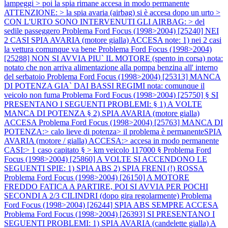
lampeggi > poi la spia rimane accesa in modo permanente
ATTENZIONE: > la spia avaria (airbag) si è accesa dopo un urto >
CON L'URTO SONO INTERVENUTI GLI AIRBAG: > del
sedile passeggero
Problema Ford Focus (1998>2004) [25240] NEI
2 CASI SPIA AVARIA (motore gialla) ACCESA note: 1) nei 2 casi
la vettura comunque va bene
Problema Ford Focus (1998>2004)
[25288] NON SI AVVIA PIU` IL MOTORE (spento in corsa) nota:
notato che non arriva alimentazione alla pompa benzina all' interno
del serbatoio
Problema Ford Focus (1998>2004) [25313] MANCA
DI POTENZA GIA` DAI BASSI REGIMI nota: comunque il
veicolo non fuma
Problema Ford Focus (1998>2004) [25750] § SI
PRESENTANO I SEGUENTI PROBLEMI: § 1) A VOLTE
MANCA DI POTENZA § 2) SPIA AVARIA (motore gialla)
ACCESA
Problema Ford Focus (1998>2004) [25763] MANCA DI
POTENZA:> calo lieve di potenza> il problema è permanenteSPIA
AVARIA (motore / gialla) ACCESA:> accesa in modo permanente
CASI:> 1 caso capitato § > km veicolo 117000 §
Problema Ford
Focus (1998>2004) [25860] A VOLTE SI ACCENDONO LE
SEGUENTI SPIE: 1) SPIA ABS 2) SPIA FRENI (!) ROSSA
Problema Ford Focus (1998>2004) [26150] A MOTORE
FREDDO FATICA A PARTIRE, POI SI AVVIA PER POCHI
SECONDI A 2/3 CILINDRI (dopo gira regolarmente)
Problema
Ford Focus (1998>2004) [26244] SPIA ABS SEMPRE ACCESA
Problema Ford Focus (1998>2004) [26393] SI PRESENTANO I
SEGUENTI PROBLEMI: 1) SPIA AVARIA (candelette gialla) A