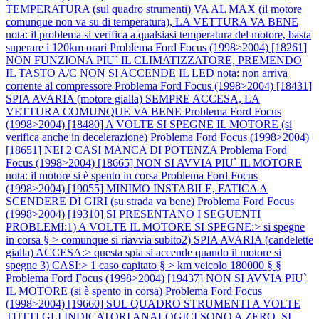
TEMPERATURA (sul quadro strumenti) VA AL MAX (il motore
comunque non va su di temperatura), LA VETTURA VA BENE
nota: il problema si verifica a qualsiasi temperatura del motore, basta
superare i 120km orari
Problema Ford Focus (1998>2004) [18261]
NON FUNZIONA PIU` IL CLIMATIZZATORE, PREMENDO
IL TASTO A/C NON SI ACCENDE IL LED nota: non arriva
corrente al compressore
Problema Ford Focus (1998>2004) [18431]
SPIA AVARIA (motore gialla) SEMPRE ACCESA, LA
VETTURA COMUNQUE VA BENE
Problema Ford Focus
(1998>2004) [18480] A VOLTE SI SPEGNE IL MOTORE (si
verifica anche in decelerazione)
Problema Ford Focus (1998>2004)
[18651] NEI 2 CASI MANCA DI POTENZA
Problema Ford
Focus (1998>2004) [18665] NON SI AVVIA PIU` IL MOTORE
nota: il motore si è spento in corsa
Problema Ford Focus
(1998>2004) [19055] MINIMO INSTABILE, FATICA A
SCENDERE DI GIRI (su strada va bene)
Problema Ford Focus
(1998>2004) [19310] SI PRESENTANO I SEGUENTI
PROBLEMI:1) A VOLTE IL MOTORE SI SPEGNE:> si spegne
in corsa § > comunque si riavvia subito2) SPIA AVARIA (candelette
gialla) ACCESA:> questa spia si accende quando il motore si
spegne 3) CASI:> 1 caso capitato § > km veicolo 180000 § §
Problema Ford Focus (1998>2004) [19437] NON SI AVVIA PIU`
IL MOTORE (si è spento in corsa)
Problema Ford Focus
(1998>2004) [19660] SUL QUADRO STRUMENTI A VOLTE
TUTTI GLI INDICATORI ANALOGICI SONO A ZERO, SI