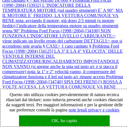
caso capitato § > km veicolo 147000 §
Problema Ford Focus
(1998>2004) [33932] L`INDICATORE DELLA
TEMPERATURA MOTORE (sul quadro strumenti) E` A 90°, MA
IL MOTORE E` FREDDO, LA VETTURA COMUNQUE VA
BENE nota: avviando il motore, già dopo 2/3 minuti (a motore
freddo) l`indicatore della temperatura motore su quadro strumenti
segna 90°
Problema Ford Focus (1998>2004) [34100] NON
FUNZIONA L'INDICATORE LIVELLO CARBURANTE:>
viene indicato un livello errato del carburante DETTAGLI:> non si
accendono spie avaria § CASI:> 1 caso capitato §
Problema Ford
Focus (1998>2004) [34125] LA 3° E LA 4° VELOCITA` DELLE
VENTOLE INTERNE DEL
CLIMATIZZATORE/RISCALDAMENTO IMPOSTANDOLE
NON VANNO (si spegne anche la spia sul tasto a/c e si stacca il
compressore) nota: la 1° e 2° velocità vanno, il compressore del
climatizzatore funziona e il led sul tasto a/c rimane acceso
Problema
Ford Focus (1998>2004) [34740] SPIA DEI FRENI (!) ROSSA A
VOLTE ACCESA, LA VETTURA COMUNQUE VA BENE
nota: spegnendo e riavviando il motore la spia si spegne ma si
Questo sito utilizza cookies prevalentemente di natura tecnica
riaccende poco dopo
Problema Ford Focus (1998>2004) [34844]
rilasciati dal titolare; sono tuttavia presenti anche cookies rilasciati
NON FUNZIONA PIU` IL CLIMATIZZATORE nota: (dettagli) 1)
da soggetti terzi. Per maggiori informazioni e per la gestione delle
azionando il climatizzatore non partono le ventole radiatore 2)
sue preferenze consulti la pagina
note legali privacy e cookies
azionando il climatizzatore la corrente al compressore arriva
regolarmente (il compressore si aziona) 3) le ventole
OK, ho capito
climatizzatore/riscaldamento in abitacolo funzionano regolarmente a