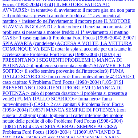
Focus (1998>2004) [9741] IL MOTORE FATICA AD
AVVIARSI:> in tentativo di avviamento il motore gira ma non parte
> il problema si presenta a motore freddo al 1° avviamento al
mattino > insistendo nell'avviamento il motore parte IL MOTORE
SI AVVIA INGOLFATO:> forte odore di benzina incombusta > il
problema si presenta a motore freddo al 1° avviamento al mattino
CASI:> 1 caso capitato §
Problema Ford Focus (1998>2004) [9907]
SPIA AVARIA (candelette) ACCESA A VOLTE, LA VETTURA
COMUNQUE VA BENE nota: la spia si accende per un istante in
accelerazione
Problema Ford Focus (1998>2004) [10076] SI
PRESENTANO I SEGUENTI PROBLEMI:1) MANCA DI
POTENZA:> il problema si presenta a volte2) SI AVVERTE UN
SOFFIO:> il soffio sembra provenire dall'intercooler3) FUMA
DALLO SCARICO:> fuma nero> fuma notevolmente 4) CASI:> 1
caso capitato §
Problema Ford Focus (1998>2004) [10540] SI
PRESENTANO I SEGUENTI PROBLEMI:1) MANCA DI
POTENZA:> calo di potenza drastico> il problema si presenta a
volte2) FUMA DALLO SCARICO:> fuma nero> fuma
notevolmente3) CASI:> 2 casi capitati §
Problema Ford Focus
(1998>2004) [10637] MANCA SEMPRE DI POTENZA (non
supera i 2500rpm) nota: togliendo il carter inferiore del motore
notate delle perdite di olio
Problema Ford Focus (1998>2004)
[10815] NEI 4 CASI SPIA AIRBAG SEMPRE ACCESA
Problema Ford Focus (1998>2004) [11369] AVVIANDO IL
MOTORE, DOPO 30 SECONDI SI ACCENDE LA SPIA