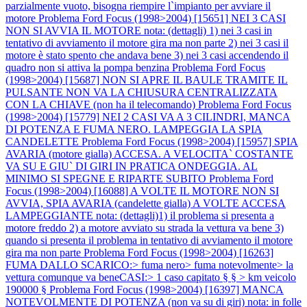
parzialmente vuoto, bisogna riempire l`impianto per avviare il
motore
Problema Ford Focus (1998>2004) [15651] NEI 3 CASI
NON SI AVVIA IL MOTORE nota: (dettagli) 1) nei 3 casi in
tentativo di avviamento il motore gira ma non parte 2) nei 3 casi il
motore è stato spento che andava bene 3) nei 3 casi accendendo il
quadro non si attiva la pompa benzina
Problema Ford Focus
(1998>2004) [15687] NON SI APRE IL BAULE TRAMITE IL
PULSANTE NON VA LA CHIUSURA CENTRALIZZATA
CON LA CHIAVE (non ha il telecomando)
Problema Ford Focus
(1998>2004) [15779] NEI 2 CASI VA A 3 CILINDRI, MANCA
DI POTENZA E FUMA NERO. LAMPEGGIA LA SPIA
CANDELETTE
Problema Ford Focus (1998>2004) [15957] SPIA
AVARIA (motore gialla) ACCESA. A VELOCITA` COSTANTE
VA SU E GIU` DI GIRI IN PRATICA ONDEGGIA. AL
MINIMO SI SPEGNE E RIPARTE SUBITO
Problema Ford
Focus (1998>2004) [16088] A VOLTE IL MOTORE NON SI
AVVIA, SPIA AVARIA (candelette gialla) A VOLTE ACCESA
LAMPEGGIANTE nota: (dettagli)1) il problema si presenta a
motore freddo 2) a motore avviato su strada la vettura va bene 3)
quando si presenta il problema in tentativo di avviamento il motore
gira ma non parte
Problema Ford Focus (1998>2004) [16263]
FUMA DALLO SCARICO:> fuma nero> fuma notevolmente> la
vettura comunque va beneCASI:> 1 caso capitato § § > km veicolo
190000 §
Problema Ford Focus (1998>2004) [16397] MANCA
NOTEVOLMENTE DI POTENZA (non va su di giri) nota: in folle