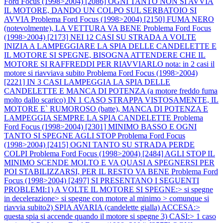
Ford Focus (1998>2004) [2086] OGNI TANTO NON SI AVVIA
IL MOTORE, DANDO UN COLPO SUL SERBATOIO SI
AVVIA
Problema Ford Focus (1998>2004) [2150] FUMA NERO
(notevolmente), LA VETTURA VA BENE
Problema Ford Focus
(1998>2004) [2173] NEI 12 CASI SU STRADA A VOLTE
INIZIA A LAMPEGGIARE LA SPIA DELLE CANDELETTE E
IL MOTORE SI SPEGNE, BISOGNA ATTENDERE CHE IL
MOTORE SI RAFFREDDI PER RIAVVIARLO nota: in 2 casi il
motore si riavviava subito
Problema Ford Focus (1998>2004)
[2221] IN 3 CASI LAMPEGGIA LA SPIA DELLE
CANDELETTE E MANCA DI POTENZA (a motore freddo fuma
molto dallo scarico) IN 1 CASO STRAPPA VISTOSAMENTE, IL
MOTORE E` RUMOROSO (batte), MANCA DI POTENZA E
LAMPEGGIA SEMPRE LA SPIA CANDELETTE
Problema
Ford Focus (1998>2004) [2301] MINIMO BASSO E OGNI
TANTO SI SPEGNE AGLI STOP
Problema Ford Focus
(1998>2004) [2415] OGNI TANTO SU STRADA PERDE
COLPI
Problema Ford Focus (1998>2004) [2484] AGLI STOP IL
MINIMO SCENDE MOLTO E VA QUASI A SPEGNERSI PER
POI STABILIZZARSI, PER IL RESTO VA BENE
Problema Ford
Focus (1998>2004) [2497] SI PRESENTANO I SEGUENTI
PROBLEMI:1) A VOLTE IL MOTORE SI SPEGNE:> si spegne
in decelerazione> si spegne con motore al minimo > comunque si
riavvia subito2) SPIA AVARIA (candelette gialla) ACCESA:>
questa spia si accende quando il motore si spegne 3) CASI:> 1 caso