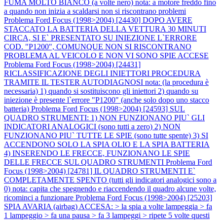
FUMA MOLTO BIANCO (a volte nero) nota: a motore freddo fino
a quando non inizia a scaldarsi non si riscontrano problemi
Problema Ford Focus (1998>2004) [24430] DOPO AVERE
STACCATO LA BATTERIA DELLA VETTURA 30 MINUTI
CIRCA, SI E` PRESENTATO SU INIEZIONE L`ERRORE
COD. "P1200", COMUNQUE NON SI RISCONTRANO
PROBLEMA AL VEICOLO E NON VI SONO SPIE ACCESE
Problema Ford Focus (1998>2004) [24431]
RICLASSIFICAZIONE DEGLI INIETTORI PROCEDURA
TRAMITE IL TESTER AUTODIAGNOSI nota: (la procedura è
necessaria) 1) quando si sostituiscono gli iniettori 2) quando su
iniezione è presente l`errore "P1200" (anche solo dopo uno stacco
batteria)
Problema Ford Focus (1998>2004) [24593] SUL
QUADRO STRUMENTI: 1) NON FUNZIONANO PIU` GLI
INDICATORI ANALOGICI (sono tutti a zero) 2) NON
FUNZIONANO PIU` TUTTE LE SPIE (sono tutte spente) 3) SI
ACCENDONO SOLO LA SPIA OLIO E LA SPIA BATTERIA
4) INSERENDO LE FRECCE, FUNZIONANO LE SPIE
DELLE FRECCE SUL QUADRO STRUMENTI
Problema Ford
Focus (1998>2004) [24781] IL QUADRO STRUMENTI E`
COMPLETAMENTE SPENTO (tutti gli indicatori analogici sono a
0) nota: capita che spegnendo e riaccendendo il quadro alcune volte,
ricominci a funzionare
Problema Ford Focus (1998>2004) [25203]
SPIA AVARIA (airbag) ACCESA: > la spia a volte lampeggia > fa
1 lampeggio > fa una pausa > fa 3 lampeggi > ripete 5 volte questi