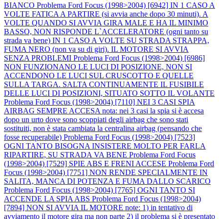
BIANCO
Problema Ford Focus (1998>2004) [6942] IN 1 CASO A
VOLTE FATICA A PARTIRE (si avvia anche dopo 30 minuti). A
VOLTE QUANDO SI AVVIA GIRA MALE E HA IL MINIMO
BASSO, NON RISPONDE L`ACCELERATORE (ogni tanto su
strada va bene) IN 1 CASO A VOLTE SU STRADA STRAPPA,
FUMA NERO (non va su di giri). IL MOTORE SI AVVIA
SENZA PROBLEMI
Problema Ford Focus (1998>2004) [6986]
NON FUNZIONANO LE LUCI DI POSIZIONE, NON SI
ACCENDONO LE LUCI SUL CRUSCOTTO E QUELLE
SULLA TARGA. SALTA CONTINUAMENTE IL FUSIBILE
DELLE LUCI DI POSIZIONI, SITUATO SOTTO IL VOLANTE
Problema Ford Focus (1998>2004) [7110] NEI 3 CASI SPIA
AIRBAG SEMPRE ACCESA nota: nei 3 casi la spia si è accesa
dopo un urto dove sono scoppiati degli airbag che sono stati
sostituiti, non è stata cambiata la centralina airbag (pensando che
fosse recuperabile)
Problema Ford Focus (1998>2004) [7523]
OGNI TANTO BISOGNA INSISTERE MOLTO PER FARLA
RIPARTIRE, SU STRADA VA BENE
Problema Ford Focus
(1998>2004) [7529] SPIE ABS E FRENI ACCESE
Problema Ford
Focus (1998>2004) [7751] NON RENDE SPECIALMENTE IN
SALITA, MANCA DI POTENZA E FUMA DALLO SCARICO
Problema Ford Focus (1998>2004) [7765] OGNI TANTO SI
ACCENDE LA SPIA ABS
Problema Ford Focus (1998>2004)
[7894] NON SI AVVIA IL MOTORE note: 1) in tentativo di
avviamento il motore gira ma non parte 2) il problema si è presentato