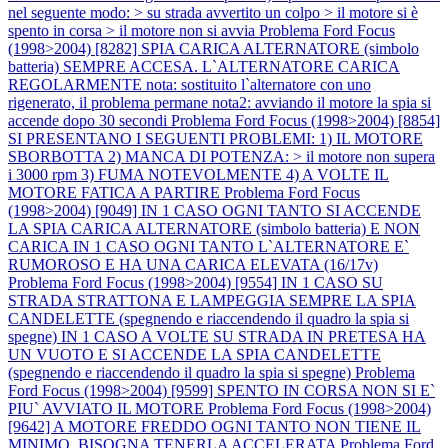
nel seguente modo: > su strada avvertito un colpo > il motore si è
spento in corsa > il motore non si avvia
Problema Ford Focus
(1998>2004) [8282] SPIA CARICA ALTERNATORE (simbolo
batteria) SEMPRE ACCESA. L`ALTERNATORE CARICA
REGOLARMENTE nota: sostituito l`alternatore con uno
rigenerato, il problema permane nota2: avviando il motore la spia si
accende dopo 30 secondi
Problema Ford Focus (1998>2004) [8854]
SI PRESENTANO I SEGUENTI PROBLEMI: 1) IL MOTORE
SBORBOTTA 2) MANCA DI POTENZA: > il motore non supera
i 3000 rpm 3) FUMA NOTEVOLMENTE 4) A VOLTE IL
MOTORE FATICA A PARTIRE
Problema Ford Focus
(1998>2004) [9049] IN 1 CASO OGNI TANTO SI ACCENDE
LA SPIA CARICA ALTERNATORE (simbolo batteria) E NON
CARICA IN 1 CASO OGNI TANTO L`ALTERNATORE E`
RUMOROSO E HA UNA CARICA ELEVATA (16/17v)
Problema Ford Focus (1998>2004) [9554] IN 1 CASO SU
STRADA STRATTONA E LAMPEGGIA SEMPRE LA SPIA
CANDELETTE (spegnendo e riaccendendo il quadro la spia si
spegne) IN 1 CASO A VOLTE SU STRADA IN PRETESA HA
UN VUOTO E SI ACCENDE LA SPIA CANDELETTE
(spegnendo e riaccendendo il quadro la spia si spegne)
Problema
Ford Focus (1998>2004) [9599] SPENTO IN CORSA NON SI E`
PIU` AVVIATO IL MOTORE
Problema Ford Focus (1998>2004)
[9642] A MOTORE FREDDO OGNI TANTO NON TIENE IL
MINIMO, BISOGNA TENERLA ACCELERATA
Problema Ford