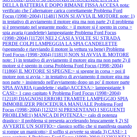
DELLA BATTERIA E DOPO RIMANE FISSA ACCESA nota:
verificato che l`alternatore carica correttamente
Problema Ford
Focus (1998>2004) [11481] NON SI AVVIA IL MOTORE note: 1)
in tentativo di avviamento il motore gira ma non parte 2) il problema
si è presentato nel seguente modo: > il motore si è spento in corsa >
spia avaria (candelette) lampeggiante
Problema Ford Focus
(1998>2004) [11720] NEI 2 CASI A VOLTE SU STRADA
PERDE COLPI LAMPEGGIA LA SPIA CANDELETTE
(spegnendo e riavviando il motore la vettura va bene)
Problema
Ford Focus (1998>2004) [11813] NON SI AVVIA IL MOTORE
note: 1) in tentativo di avviamento il motore gira ma non parte 2) il
motore si è spento in corsa
Problema Ford Focus (1998>2004)
[11866] IL MOTORE SI SPEGNE:> si spegne in corsa > poi il
motore non si avvia > in tentativo di avviamento il motore gira ma
non parte > insistendo nell'avviamento dopo un po' il motore parte
SPIA AVARIA (candelette / gialla) ACCESA:> lampeggiante §
CASI:> 1 caso capitato §
Problema Ford Focus (1998>2004)
[12118] DIAGNOSI ERRORI TRAMITE LAMPEGGIO SPIA
IMMOBILIZER PROCEDURA MANUALE
Problema Ford
Focus (1998>2004) [12323] SI PRESENTANO I SEGUENTI
PROBLEMI:1) MANCA DI POTENZA:> calo di potenza
drastico> il problema si presenta accelerando bruscamente § 2) SI
AVVERTE UN SOFFIO:> classico soffio che si manifesta quando
si rompe un manicotto> il soffio si avverte su strada 3) CASI:> 1