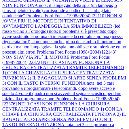
ACCESA. GIRANDO IL VOLANTE A VOLTE IL CLACSON
NON FUNZIONA nota: il lampeggio della spia (un lampeggio
pausa ripetuto 5 volte) corrisponde a codice 1 = "airbag lato
conducente"
Problema Ford Focus (1998>2004) [22110] NON SI
AVVIA PIU` IL MOTORE E IN TENTATIVO DI
AVVIAMENTO LAMPEGGIA LA SPIA IMMOBILIZER (led
rosso vicino all`orologio) nota: il problema si è presentato dopo
avere sostituito la pompa di iniezione e la centralina pompa (messa
rigenerata ford), comunque anche prima del cambio il motore non
partiva ma non lampeggiava la spia immobilizer e su iniezione erano
presenti altri errori
Problema Ford Focus (1998>2004) [22143]
NON SI AVVIA PIU` IL MOTORE
Problema Ford Focus
(1998>2004) [22372] NEI 3 CASI NON FUNZIONA LA
CHIUSURA CENTRALIZZATA TRAMITE TELECOMANDO
1) CON LA CHIAVE LA CHIUSURA CENTRALIZZATA
FUNZIONA 2) IL BAGAGLIAIO SI APRE SENZA PROBLEMI
3) CON IL TASTO INTERNO FUNZIONA nota: nei 3 casi
provando a riprogrammare i telecomandi, dopo avere acceso e
spento 4 volte il quadro non si avverte il segnale acustico per dare
inizio alla riprogrammazione
Problema Ford Focus (1998>2004)
[22376] NEI 3 CASI NON FUNZIONA LA CHIUSURA
CENTRALIZZATA TRAMITE TELECOMANDO 1) CON LA
CHIAVE LA CHIUSURA CENTRALIZZATA FUNZIONA 2) IL
BAGAGLIAIO SI APRE SENZA PROBLEMI 3) CON IL
TASTO INTERNO FUNZIONA nota: nei 3 casi provando a