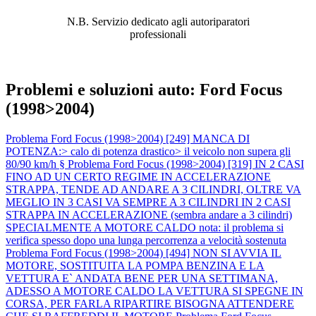
N.B. Servizio dedicato agli autoriparatori
professionali
Problemi e soluzioni auto: Ford Focus
(1998>2004)
Problema Ford Focus (1998>2004) [249] MANCA DI
POTENZA:> calo di potenza drastico> il veicolo non supera gli
80/90 km/h §
Problema Ford Focus (1998>2004) [319] IN 2 CASI
FINO AD UN CERTO REGIME IN ACCELERAZIONE
STRAPPA, TENDE AD ANDARE A 3 CILINDRI, OLTRE VA
MEGLIO IN 3 CASI VA SEMPRE A 3 CILINDRI IN 2 CASI
STRAPPA IN ACCELERAZIONE (sembra andare a 3 cilindri)
SPECIALMENTE A MOTORE CALDO nota: il problema si
verifica spesso dopo una lunga percorrenza a velocità sostenuta
Problema Ford Focus (1998>2004) [494] NON SI AVVIA IL
MOTORE, SOSTITUITA LA POMPA BENZINA E LA
VETTURA E` ANDATA BENE PER UNA SETTIMANA,
ADESSO A MOTORE CALDO LA VETTURA SI SPEGNE IN
CORSA, PER FARLA RIPARTIRE BISOGNA ATTENDERE