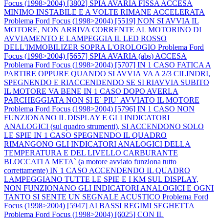
Focus (1998>2004) [3802] SPIA AVARIA FISSA ACCESA
MINIMO INSTABILE E A VOLTE RIMANE ACCELERATA
Problema Ford Focus (1998>2004) [5519] NON SI AVVIA IL
MOTORE, NON ARRIVA CORRENTE AL MOTORINO DI
AVVIAMENTO E LAMPEGGIA IL LED ROSSO
DELL'IMMOBILIZER SOPRA L'OROLOGIO
Problema Ford
Focus (1998>2004) [5657] SPIA AVARIA (abs) ACCESA
Problema Ford Focus (1998>2004) [5707] IN 1 CASO FATICA A
PARTIRE OPPURE QUANDO SI AVVIA VA A 2/3 CILINDRI,
SPEGNENDO E RIACCENDENDO SE SI RIAVVIA SUBITO
IL MOTORE VA BENE IN 1 CASO DOPO AVERLA
PARCHEGGIATA NON SI E` PIU` AVVIATO IL MOTORE
Problema Ford Focus (1998>2004) [5796] IN 1 CASO NON
FUNZIONANO IL DISPLAY E GLI INDICATORI
ANALOGICI (sul quadro strumenti), SI ACCENDONO SOLO
LE SPIE IN 1 CASO SPEGNENDO IL QUADRO
RIMANGONO GLI INDICATORI ANALOGICI DELLA
TEMPERATURA E DEL LIVELLO CARBURANTE
BLOCCATI A META` (a motore avviato funziona tutto
correttamente) IN 1 CASO ACCENDENDO IL QUADRO
LAMPEGGIANO TUTTE LE SPIE E I KM SUL DISPLAY,
NON FUNZIONANO GLI INDICATORI ANALOGICI E OGNI
TANTO SI SENTE UN SEGNALE ACUSTICO
Problema Ford
Focus (1998>2004) [5947] AI BASSI REGIMI SEGHETTA
Problema Ford Focus (1998>2004) [6025] CON IL