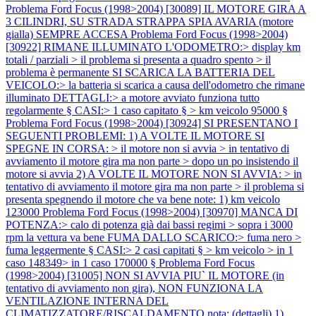
Problema Ford Focus (1998>2004) [30089] IL MOTORE GIRA A
3 CILINDRI, SU STRADA STRAPPA SPIA AVARIA (motore
gialla) SEMPRE ACCESA
Problema Ford Focus (1998>2004)
[30922] RIMANE ILLUMINATO L'ODOMETRO:> display km
totali / parziali > il problema si presenta a quadro spento > il
problema è permanente SI SCARICA LA BATTERIA DEL
VEICOLO:> la batteria si scarica a causa dell'odometro che rimane
illuminato DETTAGLI:> a motore avviato funziona tutto
regolarmente § CASI:> 1 caso capitato § > km veicolo 95000 §
Problema Ford Focus (1998>2004) [30924] SI PRESENTANO I
SEGUENTI PROBLEMI: 1) A VOLTE IL MOTORE SI
SPEGNE IN CORSA: > il motore non si avvia > in tentativo di
avviamento il motore gira ma non parte > dopo un po insistendo il
motore si avvia 2) A VOLTE IL MOTORE NON SI AVVIA: > in
tentativo di avviamento il motore gira ma non parte > il problema si
presenta spegnendo il motore che va bene note: 1) km veicolo
123000
Problema Ford Focus (1998>2004) [30970] MANCA DI
POTENZA:> calo di potenza già dai bassi regimi > sopra i 3000
rpm la vettura va bene FUMA DALLO SCARICO:> fuma nero >
fuma leggermente § CASI:> 2 casi capitati § > km veicolo > in 1
caso 148349> in 1 caso 170000 §
Problema Ford Focus
(1998>2004) [31005] NON SI AVVIA PIU` IL MOTORE (in
tentativo di avviamento non gira), NON FUNZIONA LA
VENTILAZIONE INTERNA DEL
CLIMATIZZATORE/RISCALDAMENTO nota: (dettagli) 1)