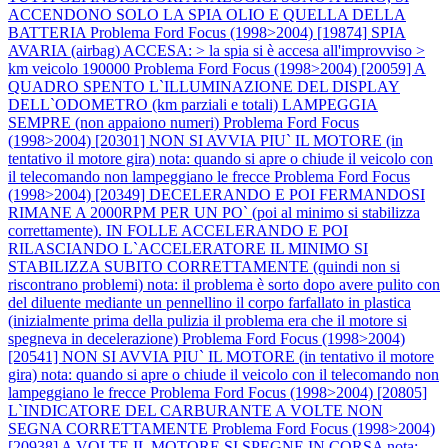
ACCENDONO SOLO LA SPIA OLIO E QUELLA DELLA
BATTERIA
Problema Ford Focus (1998>2004) [19874] SPIA
AVARIA (airbag) ACCESA: > la spia si è accesa all'improvviso >
km veicolo 190000
Problema Ford Focus (1998>2004) [20059] A
QUADRO SPENTO L`ILLUMINAZIONE DEL DISPLAY
DELL`ODOMETRO (km parziali e totali) LAMPEGGIA
SEMPRE (non appaiono numeri)
Problema Ford Focus
(1998>2004) [20301] NON SI AVVIA PIU` IL MOTORE (in
tentativo il motore gira) nota: quando si apre o chiude il veicolo con
il telecomando non lampeggiano le frecce
Problema Ford Focus
(1998>2004) [20349] DECELERANDO E POI FERMANDOSI
RIMANE A 2000RPM PER UN PO` (poi al minimo si stabilizza
correttamente). IN FOLLE ACCELERANDO E POI
RILASCIANDO L`ACCELERATORE IL MINIMO SI
STABILIZZA SUBITO CORRETTAMENTE (quindi non si
riscontrano problemi) nota: il problema è sorto dopo avere pulito con
del diluente mediante un pennellino il corpo farfallato in plastica
(inizialmente prima della pulizia il problema era che il motore si
spegneva in decelerazione)
Problema Ford Focus (1998>2004)
[20541] NON SI AVVIA PIU` IL MOTORE (in tentativo il motore
gira) nota: quando si apre o chiude il veicolo con il telecomando non
lampeggiano le frecce
Problema Ford Focus (1998>2004) [20805]
L`INDICATORE DEL CARBURANTE A VOLTE NON
SEGNA CORRETTAMENTE
Problema Ford Focus (1998>2004)
[20938] A VOLTE IL MOTORE SI SPEGNE IN CORSA nota: