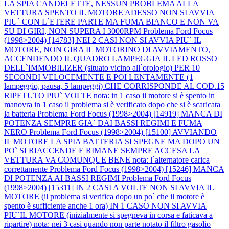
LA SPIA CANDELETTE, NESSUN PROBLEMA ALLA
VETTURA SPENTO IL MOTORE ADESSO NON SI AVVIA
PIU` CON L`ETERE PARTE MA FUMA BIANCO E NON VA
SU DI GIRI, NON SUPERA I 3000RPM
Problema Ford Focus
(1998>2004) [14783] NEI 2 CASI NON SI AVVIA PIU` IL
MOTORE, NON GIRA IL MOTORINO DI AVVIAMENTO,
ACCENDENDO IL QUADRO LAMPEGGIA IL LED ROSSO
DELL`IMMOBILIZER (situato vicino all`orologio) PER 10
SECONDI VELOCEMENTE E POI LENTAMENTE (1
lampeggio, pausa, 5 lampeggi) CHE CORRISPONDE AL COD.15
RIPETUTO PIU` VOLTE nota: in 1 caso il motore si è spento in
manovra in 1 caso il problema si è verificato dopo che si è scaricata
la batteria
Problema Ford Focus (1998>2004) [14919] MANCA DI
POTENZA SEMPRE GIA` DAI BASSI REGIMI E FUMA
NERO
Problema Ford Focus (1998>2004) [15100] AVVIANDO
IL MOTORE LA SPIA BATTERIA SI SPEGNE MA DOPO UN
PO` SI RIACCENDE E RIMANE SEMPRE ACCESA LA
VETTURA VA COMUNQUE BENE nota: l`alternatore carica
correttamente
Problema Ford Focus (1998>2004) [15246] MANCA
DI POTENZA AI BASSI REGIMI
Problema Ford Focus
(1998>2004) [15311] IN 2 CASI A VOLTE NON SI AVVIA IL
MOTORE (il problema si verifica dopo un po` che il motore è
spento è sufficiente anche 1 ora) IN 1 CASO NON SI AVVIA
PIU`IL MOTORE (inizialmente si spegneva in corsa e faticava a
ripartire) nota: nei 3 casi quando non parte notato il filtro gasolio