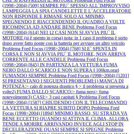
CHE SI RAFFREDDI IL MOTORE
Problema Ford Focus
(1998>2004) [509] SEMPRE PIU` SPESSO ALL`IMPROVVISO
LAMPEGGIA LA SPIA CANDELETTE E L`ACCELERATORE
NON RISPONDE E RIMANE SOLO AL MINIMO,
SPEGNENDO E RIACCENDENDO IL QUADRO A VOLTE
RICOMINCIA AD ANDARE BENE
Problema Ford Focus
(1998>2004) [614] NEI 12 CASI NON SI AVVIA PIU` IL
MOTORE (si è spento in corsa) nota: in 1 caso il problema è sorto
dopo avere fatto ponte con la batteria per avviare un altro veicolo
Problema Ford Focus (1998>2004) [768] SI E` SPENTA IN
CORSA E NON SI AVVIA PIU` IL MOTORE, NON ARRIVA
CORRENTE ALLE CANDELE
Problema Ford Focus
(1998>2004) [845] IN PARTENZA LA VETTURA FUMA
NERO DALLO SCARICO E NON SUPERA I 100km.orari
FUMANDO SEMPRE
Problema Ford Focus (1998>2004) [1201]
SI PRESENTANO I SEGUENTI PROBLEMI:1) MANCA DI
POTENZA:> calo di potenza drastico § > il problema si presenta a
volte2) FUMA DALLO SCARICO:> fuma nero> fuma
notevolmente3) CASI:> 3 casi capitati §
Problema Ford Focus
(1998>2004) [1587] CHIUDENDO CON IL TELECOMANDO
LA VETTURA SI RIAPRE SUBITO DOPO
Problema Ford
Focus (1998>2004) [1894] MINIMO BASSO, SU STRADA VA
BENE ECCETTO QUANDO SI ATTIVA IL CLIMA, ALLORA
TENDE A MORIRE ARRIVANDO INVECE AGLI STOP IN
DECELERAZIONE QUASI SEMPRE SI SPEGNE
Problema