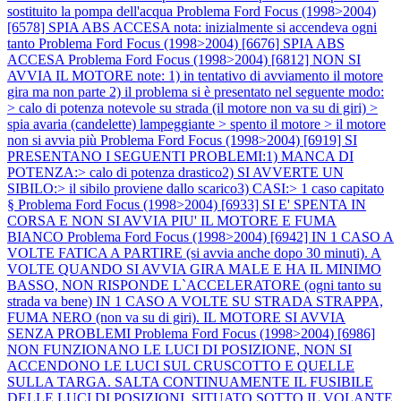
sostituito la pompa dell'acqua
Problema Ford Focus (1998>2004)
[6578] SPIA ABS ACCESA nota: inizialmente si accendeva ogni
tanto
Problema Ford Focus (1998>2004) [6676] SPIA ABS
ACCESA
Problema Ford Focus (1998>2004) [6812] NON SI
AVVIA IL MOTORE note: 1) in tentativo di avviamento il motore
gira ma non parte 2) il problema si è presentato nel seguente modo:
> calo di potenza notevole su strada (il motore non va su di giri) >
spia avaria (candelette) lampeggiante > spento il motore > il motore
non si avvia più
Problema Ford Focus (1998>2004) [6919] SI
PRESENTANO I SEGUENTI PROBLEMI:1) MANCA DI
POTENZA:> calo di potenza drastico2) SI AVVERTE UN
SIBILO:> il sibilo proviene dallo scarico3) CASI:> 1 caso capitato
§
Problema Ford Focus (1998>2004) [6933] SI E' SPENTA IN
CORSA E NON SI AVVIA PIU' IL MOTORE E FUMA
BIANCO
Problema Ford Focus (1998>2004) [6942] IN 1 CASO A
VOLTE FATICA A PARTIRE (si avvia anche dopo 30 minuti). A
VOLTE QUANDO SI AVVIA GIRA MALE E HA IL MINIMO
BASSO, NON RISPONDE L`ACCELERATORE (ogni tanto su
strada va bene) IN 1 CASO A VOLTE SU STRADA STRAPPA,
FUMA NERO (non va su di giri). IL MOTORE SI AVVIA
SENZA PROBLEMI
Problema Ford Focus (1998>2004) [6986]
NON FUNZIONANO LE LUCI DI POSIZIONE, NON SI
ACCENDONO LE LUCI SUL CRUSCOTTO E QUELLE
SULLA TARGA. SALTA CONTINUAMENTE IL FUSIBILE
DELLE LUCI DI POSIZIONI, SITUATO SOTTO IL VOLANTE