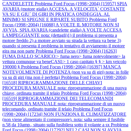
CANDELETTE
Problema Ford Focus (1998>2004) [15957] SPIA
AVARIA (motore gialla) ACCESA. A VELOCITA` COSTANTE
VA SU E GIU` DI GIRI IN PRATICA ONDEGGIA. AL
MINIMO SI SPEGNE E RIPARTE SUBITO
Problema Ford
Focus (1998>2004) [16088] A VOLTE IL MOTORE NON SI
AVVIA, SPIA AVARIA (candelette gialla) A VOLTE ACCESA
LAMPEGGIANTE nota: (dettagli)1) il problema si presenta a
motore freddo 2) a motore avviato su strada la vettura va bene 3)
quando si presenta il problema in tentativo di avviamento il motore
gira ma non parte
Problema Ford Focus (1998>2004) [16263]
FUMA DALLO SCARICO:> fuma nero> fuma notevolmente> la
vettura comunque va beneCASI:> 1 caso capitato § § > km veicolo
190000 §
Problema Ford Focus (1998>2004) [16397] MANCA
NOTEVOLMENTE DI POTENZA (non va su di giri) nota: in folle
va su di giri (ma non è perfetta)
Problema Ford Focus (1998>2004)
[16518] RIPROGRAMMAZIONE DELLE CHIAVI
PROCEDURA MANUALE nota: riprogrammazione di una nuova
chiave, ordinata tramite il telaio
Problema Ford Focus (1998>2004)
[16519] RIPROGRAMMAZIONE DEI TELECOMANDI
PROCEDURA MANUALE nota: riprogrammazione di un nuovo
telecomando, ordinato tramite il telaio
Problema Ford Focus
(1998>2004) [17234] NON FUNZIONA IL CLIMATIZZATORE
(non viene alimentato il compressore). nota: salta sempre il fusibile
n.58 da 10amp., situato sulla fusibilera sotto il volante a sx
Problema
Ford Focus (1998>2004) [17292] NEI 2 CASI NON SI AVVIA