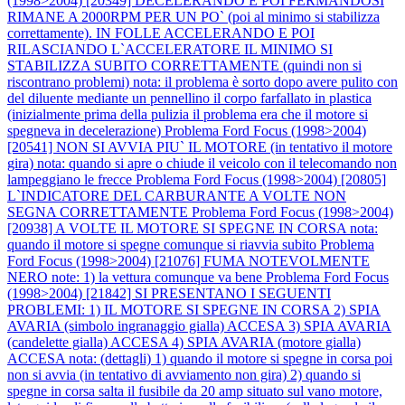
(1998>2004) [20349] DECELERANDO E POI FERMANDOSI
RIMANE A 2000RPM PER UN PO` (poi al minimo si stabilizza
correttamente). IN FOLLE ACCELERANDO E POI
RILASCIANDO L`ACCELERATORE IL MINIMO SI
STABILIZZA SUBITO CORRETTAMENTE (quindi non si
riscontrano problemi) nota: il problema è sorto dopo avere pulito con
del diluente mediante un pennellino il corpo farfallato in plastica
(inizialmente prima della pulizia il problema era che il motore si
spegneva in decelerazione)
Problema Ford Focus (1998>2004)
[20541] NON SI AVVIA PIU` IL MOTORE (in tentativo il motore
gira) nota: quando si apre o chiude il veicolo con il telecomando non
lampeggiano le frecce
Problema Ford Focus (1998>2004) [20805]
L`INDICATORE DEL CARBURANTE A VOLTE NON
SEGNA CORRETTAMENTE
Problema Ford Focus (1998>2004)
[20938] A VOLTE IL MOTORE SI SPEGNE IN CORSA nota:
quando il motore si spegne comunque si riavvia subito
Problema
Ford Focus (1998>2004) [21076] FUMA NOTEVOLMENTE
NERO note: 1) la vettura comunque va bene
Problema Ford Focus
(1998>2004) [21842] SI PRESENTANO I SEGUENTI
PROBLEMI: 1) IL MOTORE SI SPEGNE IN CORSA 2) SPIA
AVARIA (simbolo ingranaggio gialla) ACCESA 3) SPIA AVARIA
(candelette gialla) ACCESA 4) SPIA AVARIA (motore gialla)
ACCESA nota: (dettagli) 1) quando il motore si spegne in corsa poi
non si avvia (in tentativo di avviamento non gira) 2) quando si
spegne in corsa salta il fusibile da 20 amp situato sul vano motore,