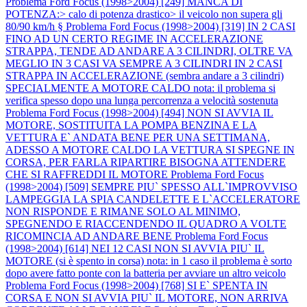
Problema Ford Focus (1998>2004) [249] MANCA DI
POTENZA:> calo di potenza drastico> il veicolo non supera gli
80/90 km/h §
Problema Ford Focus (1998>2004) [319] IN 2 CASI
FINO AD UN CERTO REGIME IN ACCELERAZIONE
STRAPPA, TENDE AD ANDARE A 3 CILINDRI, OLTRE VA
MEGLIO IN 3 CASI VA SEMPRE A 3 CILINDRI IN 2 CASI
STRAPPA IN ACCELERAZIONE (sembra andare a 3 cilindri)
SPECIALMENTE A MOTORE CALDO nota: il problema si
verifica spesso dopo una lunga percorrenza a velocità sostenuta
Problema Ford Focus (1998>2004) [494] NON SI AVVIA IL
MOTORE, SOSTITUITA LA POMPA BENZINA E LA
VETTURA E` ANDATA BENE PER UNA SETTIMANA,
ADESSO A MOTORE CALDO LA VETTURA SI SPEGNE IN
CORSA, PER FARLA RIPARTIRE BISOGNA ATTENDERE
CHE SI RAFFREDDI IL MOTORE
Problema Ford Focus
(1998>2004) [509] SEMPRE PIU` SPESSO ALL`IMPROVVISO
LAMPEGGIA LA SPIA CANDELETTE E L`ACCELERATORE
NON RISPONDE E RIMANE SOLO AL MINIMO,
SPEGNENDO E RIACCENDENDO IL QUADRO A VOLTE
RICOMINCIA AD ANDARE BENE
Problema Ford Focus
(1998>2004) [614] NEI 12 CASI NON SI AVVIA PIU` IL
MOTORE (si è spento in corsa) nota: in 1 caso il problema è sorto
dopo avere fatto ponte con la batteria per avviare un altro veicolo
Problema Ford Focus (1998>2004) [768] SI E` SPENTA IN
CORSA E NON SI AVVIA PIU` IL MOTORE, NON ARRIVA