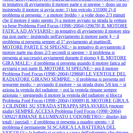
in tentativo di avviamento il motore parte e si spegne > dopo un po
insistendo il motore si avvia note: 1) km veicolo 131000 2) il
problema si presenta: > a motore freddo > a volte dopo 2/3 minuti
che il motore è stato spento 3) a motore avviato su strada la vettura
va bene
Problema Ford Focus (1998>2004) [29678] IL MOTORE
FATICA AD AVVIARSI:> in tentativo di avviamento il motore gira
ma non parte> insistendo nell'avviamento il motore parte § > il
problema si presenta sempre al 1° avviamento al mattinoIL
MOTORE PARTE E SI SPEGNE:> in tentativo di avviamento il
motore parte ma dopo 2/3 secondi si spegne > il problema si
presenta ai successivi avviamenti durante il giorno § IL MOTORE
GIRA MALE:> il problema si presenta quando il motore fatica ad
avviarsi e poi parte IL MOTORE SI SPEGNE:> poi il motore
Problema Ford Focus (1998>2004) [29868] LE VENTOLE DEL
RADIATORE GIRANO SEMPRE: > il problema si presenta nel
seguente modo: > avviando il motore > su strada dopo 5/6 km > si
aziona la ventola del radiatore > poi la ventola rimane sempre
azionata > spegnendo il motore la ventola del radiatore si blocca
Problema Ford Focus (1998>2004) [30089] IL MOTORE GIRA A
3 CILINDRI, SU STRADA STRAPPA SPIA AVARIA (motore
gialla) SEMPRE ACCESA
Problema Ford Focus (1998>2004)
[30922] RIMANE ILLUMINATO L'ODOMETRO:> display km
totali / parziali > il problema si presenta a quadro spento > il
problema è permanente SI SCARICA LA BATTERIA DEL
VEICOLO:> la batteria si scarica a causa dell'odometro che rimane