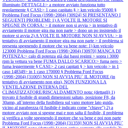
illuminato DETTAGLI:> a motore avviato funziona tutto
regolarmente § CASI:> 1 caso capitato § > km veicolo 95000 §
Problema Ford Focus (1998>2004) [30924] SI PRESENTANO I
SEGUENTI PROBLEMI: 1) A VOLTE IL MOTORE SI
SPEGNE IN CORSA: > il motore non si avvia > in tentativo di
avviamento il motore gira ma non parte > dopo un po insistendo il
motore si avvia 2) A VOLTE IL MOTORE NON SI AVVIA: > in
tentativo di avviamento il motore gira ma non parte > il problema si
presenta spegnendo il motore che va bene note: 1) km veicolo
123000
Problema Ford Focus (1998>2004) [30970] MANCA DI
POTENZA:> calo di potenza già dai bassi regimi > sopra i 3000
rpm la vettura va bene FUMA DALLO SCARICO:> fuma nero >
fuma leggermente § CASI:> 2 casi capitati § > km veicolo > in 1
caso 148349> in 1 caso 170000 §
Problema Ford Focus
(1998>2004) [31005] NON SI AVVIA PIU` IL MOTORE (in
tentativo di avviamento non gira), NON FUNZIONA LA
VENTILAZIONE INTERNA DEL
CLIMATIZZATORE/RISCALDAMENTO nota: (dettagli) 1)
trovato il fusibile di grandi dimensioni saltato, posizione F8, da
30amp, all`interno della fusibiliera sul vano motore lato guida,
vicino al parabrezza (il fusibile è indicato come "chiave") 2) a
motore avviato non si spegne mai e non salta il fusibile, il problema
si verifica a volte spegnendo il motore che va bene e poi non parte
Problema Ford Focus (1998>2004) [31359] NON SI AVVIA PIU`