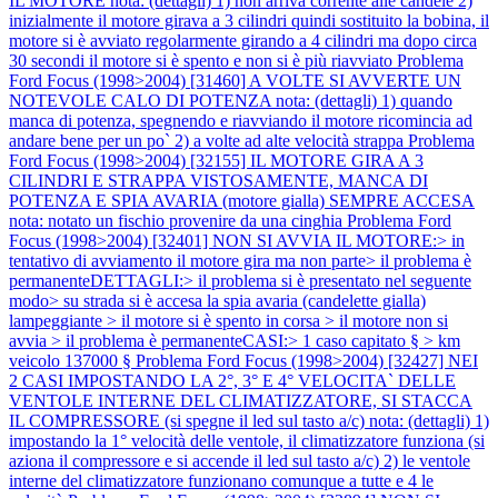
IL MOTORE nota: (dettagli) 1) non arriva corrente alle candele 2)
inizialmente il motore girava a 3 cilindri quindi sostituito la bobina, il
motore si è avviato regolarmente girando a 4 cilindri ma dopo circa
30 secondi il motore si è spento e non si è più riavviato
Problema
Ford Focus (1998>2004) [31460] A VOLTE SI AVVERTE UN
NOTEVOLE CALO DI POTENZA nota: (dettagli) 1) quando
manca di potenza, spegnendo e riavviando il motore ricomincia ad
andare bene per un po` 2) a volte ad alte velocità strappa
Problema
Ford Focus (1998>2004) [32155] IL MOTORE GIRA A 3
CILINDRI E STRAPPA VISTOSAMENTE, MANCA DI
POTENZA E SPIA AVARIA (motore gialla) SEMPRE ACCESA
nota: notato un fischio provenire da una cinghia
Problema Ford
Focus (1998>2004) [32401] NON SI AVVIA IL MOTORE:> in
tentativo di avviamento il motore gira ma non parte> il problema è
permanenteDETTAGLI:> il problema si è presentato nel seguente
modo> su strada si è accesa la spia avaria (candelette gialla)
lampeggiante > il motore si è spento in corsa > il motore non si
avvia > il problema è permanenteCASI:> 1 caso capitato § > km
veicolo 137000 §
Problema Ford Focus (1998>2004) [32427] NEI
2 CASI IMPOSTANDO LA 2°, 3° E 4° VELOCITA` DELLE
VENTOLE INTERNE DEL CLIMATIZZATORE, SI STACCA
IL COMPRESSORE (si spegne il led sul tasto a/c) nota: (dettagli) 1)
impostando la 1° velocità delle ventole, il climatizzatore funziona (si
aziona il compressore e si accende il led sul tasto a/c) 2) le ventole
interne del climatizzatore funzionano comunque a tutte e 4 le