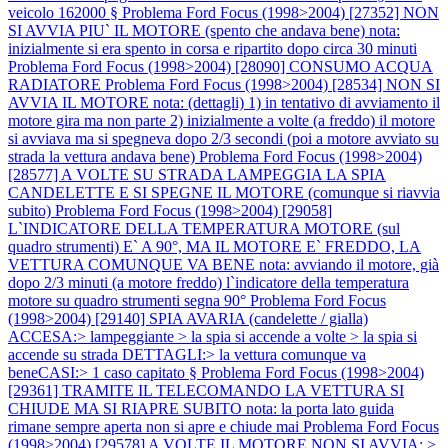
veicolo 162000 §
Problema Ford Focus (1998>2004) [27352] NON
SI AVVIA PIU` IL MOTORE (spento che andava bene) nota:
inizialmente si era spento in corsa e ripartito dopo circa 30 minuti
Problema Ford Focus (1998>2004) [28090] CONSUMO ACQUA
RADIATORE
Problema Ford Focus (1998>2004) [28534] NON SI
AVVIA IL MOTORE nota: (dettagli) 1) in tentativo di avviamento il
motore gira ma non parte 2) inizialmente a volte (a freddo) il motore
si avviava ma si spegneva dopo 2/3 secondi (poi a motore avviato su
strada la vettura andava bene)
Problema Ford Focus (1998>2004)
[28577] A VOLTE SU STRADA LAMPEGGIA LA SPIA
CANDELETTE E SI SPEGNE IL MOTORE (comunque si riavvia
subito)
Problema Ford Focus (1998>2004) [29058]
L`INDICATORE DELLA TEMPERATURA MOTORE (sul
quadro strumenti) E` A 90°, MA IL MOTORE E` FREDDO, LA
VETTURA COMUNQUE VA BENE nota: avviando il motore, già
dopo 2/3 minuti (a motore freddo) l`indicatore della temperatura
motore su quadro strumenti segna 90°
Problema Ford Focus
(1998>2004) [29140] SPIA AVARIA (candelette / gialla)
ACCESA:> lampeggiante > la spia si accende a volte > la spia si
accende su strada DETTAGLI:> la vettura comunque va
beneCASI:> 1 caso capitato §
Problema Ford Focus (1998>2004)
[29361] TRAMITE IL TELECOMANDO LA VETTURA SI
CHIUDE MA SI RIAPRE SUBITO nota: la porta lato guida
rimane sempre aperta non si apre e chiude mai
Problema Ford Focus
(1998>2004) [29578] A VOLTE IL MOTORE NON SI AVVIA: >