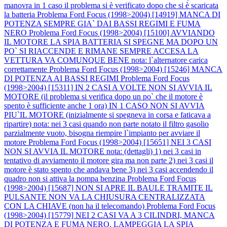
manovra in 1 caso il problema si è verificato dopo che si è scaricata
la batteria
Problema Ford Focus (1998>2004) [14919] MANCA DI
POTENZA SEMPRE GIA` DAI BASSI REGIMI E FUMA
NERO
Problema Ford Focus (1998>2004) [15100] AVVIANDO
IL MOTORE LA SPIA BATTERIA SI SPEGNE MA DOPO UN
PO` SI RIACCENDE E RIMANE SEMPRE ACCESA LA
VETTURA VA COMUNQUE BENE nota: l`alternatore carica
correttamente
Problema Ford Focus (1998>2004) [15246] MANCA
DI POTENZA AI BASSI REGIMI
Problema Ford Focus
(1998>2004) [15311] IN 2 CASI A VOLTE NON SI AVVIA IL
MOTORE (il problema si verifica dopo un po` che il motore è
spento è sufficiente anche 1 ora) IN 1 CASO NON SI AVVIA
PIU`IL MOTORE (inizialmente si spegneva in corsa e faticava a
ripartire) nota: nei 3 casi quando non parte notato il filtro gasolio
parzialmente vuoto, bisogna riempire l`impianto per avviare il
motore
Problema Ford Focus (1998>2004) [15651] NEI 3 CASI
NON SI AVVIA IL MOTORE nota: (dettagli) 1) nei 3 casi in
tentativo di avviamento il motore gira ma non parte 2) nei 3 casi il
motore è stato spento che andava bene 3) nei 3 casi accendendo il
quadro non si attiva la pompa benzina
Problema Ford Focus
(1998>2004) [15687] NON SI APRE IL BAULE TRAMITE IL
PULSANTE NON VA LA CHIUSURA CENTRALIZZATA
CON LA CHIAVE (non ha il telecomando)
Problema Ford Focus
(1998>2004) [15779] NEI 2 CASI VA A 3 CILINDRI, MANCA
DI POTENZA E FUMA NERO. LAMPEGGIA LA SPIA