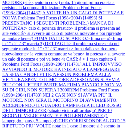
MOTORE (si è spento in corsa) nota: 15 giorni prima era stata
revisionata la pompa di iniezione
Problema Ford Focus
(1998>2004) [14487] A VOLTE HA UN CALO DI POTENZA E
POI VA
Problema Ford Focus (1998>2004) [14693] SI
PRESENTANO I SEGUENTI PROBLEMI:1) MANCA DI
POTENZA:> calo di potenza drastico> il problema si presenta ad
alte velocità> si avverte un calo di potenza notevole e poi riprende
ad andare bene2) FUMA DALLO SCARICO:> fuma nero> fuma
in 1° / 2° / 3° marcia 3) DETTAGLI:> il problema si presenta nel
seguente modo> in 1° / 2° / 3° marcia > fuma dallo scarico nero
notevolmente> la vettura comunque va bene> in pretesa > si avverte
un calo di potenza e poi va bene 4) CASI: § > 1 caso capitato §
Problema Ford Focus (1998>2004) [14781] ALL`IMPROVVISO
AVVIANDO IL MOTORE HA INIZIATO A LAMPEGGIARE
LA SPIA CANDELETTE, NESSUN PROBLEMA ALLA
VETTURA SPENTO IL MOTORE ADESSO NON SI AVVIA
PIU` CON L`ETERE PARTE MA FUMA BIANCO E NON VA
SU DI GIRI, NON SUPERA I 3000RPM
Problema Ford Focus
(1998>2004) [14783] NEI 2 CASI NON SI AVVIA PIU` IL
MOTORE, NON GIRA IL MOTORINO DI AVVIAMENTO,
ACCENDENDO IL QUADRO LAMPEGGIA IL LED ROSSO
DELL`IMMOBILIZER (situato vicino all`orologio) PER 10
SECONDI VELOCEMENTE E POI LENTAMENTE (1
lampeggio, pausa, 5 lampeggi) CHE CORRISPONDE AL COD.15
RIPETUTO PIU` VOLTE nota: in 1 caso il motore si è spento in