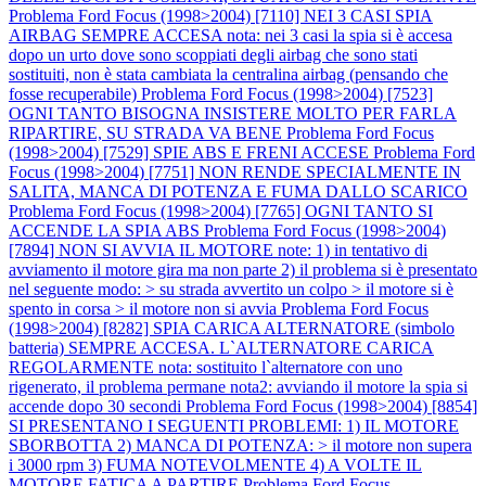
Problema Ford Focus (1998>2004) [7110] NEI 3 CASI SPIA
AIRBAG SEMPRE ACCESA nota: nei 3 casi la spia si è accesa
dopo un urto dove sono scoppiati degli airbag che sono stati
sostituiti, non è stata cambiata la centralina airbag (pensando che
fosse recuperabile)
Problema Ford Focus (1998>2004) [7523]
OGNI TANTO BISOGNA INSISTERE MOLTO PER FARLA
RIPARTIRE, SU STRADA VA BENE
Problema Ford Focus
(1998>2004) [7529] SPIE ABS E FRENI ACCESE
Problema Ford
Focus (1998>2004) [7751] NON RENDE SPECIALMENTE IN
SALITA, MANCA DI POTENZA E FUMA DALLO SCARICO
Problema Ford Focus (1998>2004) [7765] OGNI TANTO SI
ACCENDE LA SPIA ABS
Problema Ford Focus (1998>2004)
[7894] NON SI AVVIA IL MOTORE note: 1) in tentativo di
avviamento il motore gira ma non parte 2) il problema si è presentato
nel seguente modo: > su strada avvertito un colpo > il motore si è
spento in corsa > il motore non si avvia
Problema Ford Focus
(1998>2004) [8282] SPIA CARICA ALTERNATORE (simbolo
batteria) SEMPRE ACCESA. L`ALTERNATORE CARICA
REGOLARMENTE nota: sostituito l`alternatore con uno
rigenerato, il problema permane nota2: avviando il motore la spia si
accende dopo 30 secondi
Problema Ford Focus (1998>2004) [8854]
SI PRESENTANO I SEGUENTI PROBLEMI: 1) IL MOTORE
SBORBOTTA 2) MANCA DI POTENZA: > il motore non supera
i 3000 rpm 3) FUMA NOTEVOLMENTE 4) A VOLTE IL
MOTORE FATICA A PARTIRE
Problema Ford Focus