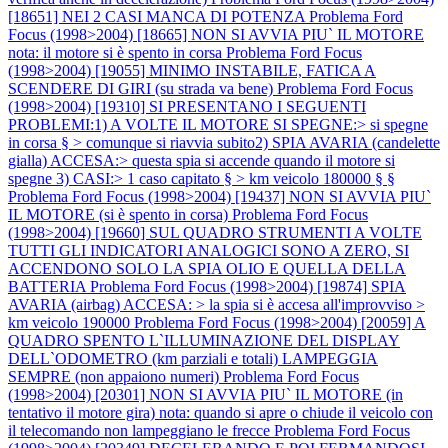
[18651] NEI 2 CASI MANCA DI POTENZA
Problema Ford
Focus (1998>2004) [18665] NON SI AVVIA PIU` IL MOTORE
nota: il motore si è spento in corsa
Problema Ford Focus
(1998>2004) [19055] MINIMO INSTABILE, FATICA A
SCENDERE DI GIRI (su strada va bene)
Problema Ford Focus
(1998>2004) [19310] SI PRESENTANO I SEGUENTI
PROBLEMI:1) A VOLTE IL MOTORE SI SPEGNE:> si spegne
in corsa § > comunque si riavvia subito2) SPIA AVARIA (candelette
gialla) ACCESA:> questa spia si accende quando il motore si
spegne 3) CASI:> 1 caso capitato § > km veicolo 180000 § §
Problema Ford Focus (1998>2004) [19437] NON SI AVVIA PIU`
IL MOTORE (si è spento in corsa)
Problema Ford Focus
(1998>2004) [19660] SUL QUADRO STRUMENTI A VOLTE
TUTTI GLI INDICATORI ANALOGICI SONO A ZERO, SI
ACCENDONO SOLO LA SPIA OLIO E QUELLA DELLA
BATTERIA
Problema Ford Focus (1998>2004) [19874] SPIA
AVARIA (airbag) ACCESA: > la spia si è accesa all'improvviso >
km veicolo 190000
Problema Ford Focus (1998>2004) [20059] A
QUADRO SPENTO L`ILLUMINAZIONE DEL DISPLAY
DELL`ODOMETRO (km parziali e totali) LAMPEGGIA
SEMPRE (non appaiono numeri)
Problema Ford Focus
(1998>2004) [20301] NON SI AVVIA PIU` IL MOTORE (in
tentativo il motore gira) nota: quando si apre o chiude il veicolo con
il telecomando non lampeggiano le frecce
Problema Ford Focus