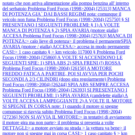
notato che non arriva alimentazione alla pompa benzina all' interno
del serbatoio
Problema Ford Focus (1998>2004) [25313] MANCA
DI POTENZA GIA` DAI BASSI REGIMI nota: comunque il
veicolo non fuma
Problema Ford Focus (1998>2004) [25750] § SI
PRESENTANO I SEGUENTI PROBLEMI: § 1) A VOLTE
MANCA DI POTENZA § 2) SPIA AVARIA (motore gialla)
ACCESA
Problema Ford Focus (1998>2004) [25763] MANCA DI
POTENZA:> calo lieve di potenza> il problema è permanenteSPIA
AVARIA (motore / gialla) ACCESA:> accesa in modo permanente
CASI:> 1 caso capitato § > km veicolo 117000 §
Problema Ford
Focus (1998>2004) [25860] A VOLTE SI ACCENDONO LE
SEGUENTI SPIE: 1) SPIA ABS 2) SPIA FRENI (!) ROSSA
Problema Ford Focus (1998>2004) [26150] A MOTORE
FREDDO FATICA A PARTIRE, POI SI AVVIA PER POCHI
SECONDI A 2/3 CILINDRI (dopo gira regolarmente)
Problema
Ford Focus (1998>2004) [26244] SPIA ABS SEMPRE ACCESA
Problema Ford Focus (1998>2004) [26393] SI PRESENTANO I
SEGUENTI PROBLEMI: 1) SPIA AVARIA (candelette gialla) A
VOLTE ACCESA LAMPEGGIANTE 2) A VOLTE IL MOTORE
SI SPEGNE IN CORSA note: 1) quando il motore si spegne
comunque si riavvia subito
Problema Ford Focus (1998>2004)
[27236] NON SI AVVIA IL MOTORE:> in tentativi di avviamento
il motore gira ma non parte> il problema si presenta a volte
DETTAGLI:> a motore avviato su strada > la vettura va bene> il
motore non si spegne mai in corsa CASI:> 1 caso capitato § > km