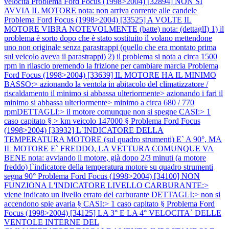
velocità
Problema Ford Focus (1998>2004) [32894] NON SI
AVVIA IL MOTORE nota: non arriva corrente alle candele
Problema Ford Focus (1998>2004) [33525] A VOLTE IL
MOTORE VIBRA NOTEVOLMENTE (batte) nota: (dettaglI) 1) il
problema è sorto dopo che è stato sostituito il volano mettendone
uno non originale senza parastrappi (quello che era montato prima
sul veicolo aveva il parastrappi) 2) il problema si nota a circa 1500
rpm in rilascio premendo la frizione per cambiare marcia
Problema
Ford Focus (1998>2004) [33639] IL MOTORE HA IL MINIMO
BASSO:> azionando la ventola in abitacolo del climatizzatore /
riscaldamento il minimo si abbassa ulteriormente> azionando i fari il
minimo si abbassa ulteriormente> minimo a circa 680 / 770
rpmDETTAGLI:> il motore comunque non si spegne CASI:> 1
caso capitato § > km veicolo 147000 §
Problema Ford Focus
(1998>2004) [33932] L`INDICATORE DELLA
TEMPERATURA MOTORE (sul quadro strumenti) E` A 90°, MA
IL MOTORE E` FREDDO, LA VETTURA COMUNQUE VA
BENE nota: avviando il motore, già dopo 2/3 minuti (a motore
freddo) l`indicatore della temperatura motore su quadro strumenti
segna 90°
Problema Ford Focus (1998>2004) [34100] NON
FUNZIONA L'INDICATORE LIVELLO CARBURANTE:>
viene indicato un livello errato del carburante DETTAGLI:> non si
accendono spie avaria § CASI:> 1 caso capitato §
Problema Ford
Focus (1998>2004) [34125] LA 3° E LA 4° VELOCITA` DELLE
VENTOLE INTERNE DEL