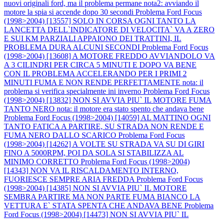
nuovi originali ford, ma il problema permane nota2: avviando il
motore la spia si accende dopo 30 secondi
Problema Ford Focus
(1998>2004) [13557] SOLO IN CORSA OGNI TANTO LA
LANCETTA DELL`INDICATORE DI VELOCITA` VA A ZERO
E SUI KM PARZIALI APPAIONO DEI TRATTINI, IL
PROBLEMA DURA ALCUNI SECONDI
Problema Ford Focus
(1998>2004) [13608] A MOTORE FREDDO AVVIANDOLO VA
A 3 CILINDRI PER CIRCA 5 MINUTI E DOPO VA BENE
CON IL PROBLEMA ACCELERANDO PER I PRIMI 2
MINUTI FUMA E NON RENDE PERFETTAMENTE nota: il
problema si verifica specialmente ini inverno
Problema Ford Focus
(1998>2004) [13832] NON SI AVVIA PIU` IL MOTORE FUMA
TANTO NERO nota: il motore era stato spento che andava bene
Problema Ford Focus (1998>2004) [14059] AL MATTINO OGNI
TANTO FATICA A PARTIRE, SU STRADA NON RENDE E
FUMA NERO DALLO SCARICO
Problema Ford Focus
(1998>2004) [14262] A VOLTE SU STRADA VA SU DI GIRI
FINO A 5000RPM, POI DA SOLA SI STABILIZZA AL
MINIMO CORRETTO
Problema Ford Focus (1998>2004)
[14343] NON VA IL RISCALDAMENTO INTERNO,
FUORIESCE SEMPRE ARIA FREDDA
Problema Ford Focus
(1998>2004) [14385] NON SI AVVIA PIU` IL MOTORE
SEMBRA PARTIRE MA NON PARTE FUMA BIANCO LA
VETTURA E` STATA SPENTA CHE ANDAVA BENE
Problema
Ford Focus (1998>2004) [14473] NON SI AVVIA PIU` IL