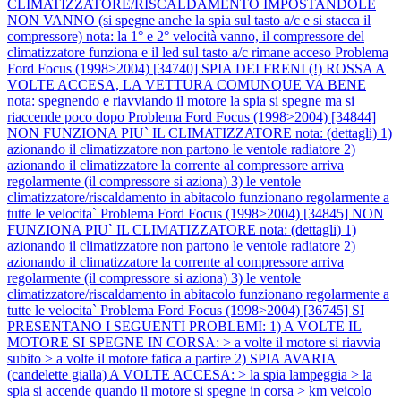
CLIMATIZZATORE/RISCALDAMENTO IMPOSTANDOLE
NON VANNO (si spegne anche la spia sul tasto a/c e si stacca il
compressore) nota: la 1° e 2° velocità vanno, il compressore del
climatizzatore funziona e il led sul tasto a/c rimane acceso
Problema
Ford Focus (1998>2004) [34740] SPIA DEI FRENI (!) ROSSA A
VOLTE ACCESA, LA VETTURA COMUNQUE VA BENE
nota: spegnendo e riavviando il motore la spia si spegne ma si
riaccende poco dopo
Problema Ford Focus (1998>2004) [34844]
NON FUNZIONA PIU` IL CLIMATIZZATORE nota: (dettagli) 1)
azionando il climatizzatore non partono le ventole radiatore 2)
azionando il climatizzatore la corrente al compressore arriva
regolarmente (il compressore si aziona) 3) le ventole
climatizzatore/riscaldamento in abitacolo funzionano regolarmente a
tutte le velocita`
Problema Ford Focus (1998>2004) [34845] NON
FUNZIONA PIU` IL CLIMATIZZATORE nota: (dettagli) 1)
azionando il climatizzatore non partono le ventole radiatore 2)
azionando il climatizzatore la corrente al compressore arriva
regolarmente (il compressore si aziona) 3) le ventole
climatizzatore/riscaldamento in abitacolo funzionano regolarmente a
tutte le velocita`
Problema Ford Focus (1998>2004) [36745] SI
PRESENTANO I SEGUENTI PROBLEMI: 1) A VOLTE IL
MOTORE SI SPEGNE IN CORSA: > a volte il motore si riavvia
subito > a volte il motore fatica a partire 2) SPIA AVARIA
(candelette gialla) A VOLTE ACCESA: > la spia lampeggia > la
spia si accende quando il motore si spegne in corsa > km veicolo