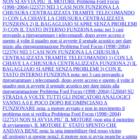
NON SI AVVIA PIU` IL MOTORE
Problema Ford Focus
(1998>2004) [22372] NEI 3 CASI NON FUNZIONA LA
CHIUSURA CENTRALIZZATA TRAMITE TELECOMANDO
1) CON LA CHIAVE LA CHIUSURA CENTRALIZZATA
FUNZIONA 2) IL BAGAGLIAIO SI APRE SENZA PROBLEMI
3) CON IL TASTO INTERNO FUNZIONA nota: nei 3 casi
provando a riprogrammare i telecomandi, dopo avere acceso e
spento 4 volte il quadro non si avverte il segnale acustico per dare
inizio alla riprogrammazione
Problema Ford Focus (1998>2004)
[22376] NEI 3 CASI NON FUNZIONA LA CHIUSURA
CENTRALIZZATA TRAMITE TELECOMANDO 1) CON LA
CHIAVE LA CHIUSURA CENTRALIZZATA FUNZIONA 2) IL
BAGAGLIAIO SI APRE SENZA PROBLEMI 3) CON IL
TASTO INTERNO FUNZIONA nota: nei 3 casi provando a
riprogrammare i telecomandi, dopo avere acceso e spento 4 volte il
quadro non si avverte il segnale acustico per dare inizio alla
riprogrammazione
Problema Ford Focus (1998>2004) [22604] SU
STRADA A VOLTE TUTTI GLI INDICATORI ANALOGICI
VANNO A 0 E POCO DOPO RICOMINCIANO A
FUNZIONARE nota: a motore avviato e non in movimento il
problema non si verifica
Problema Ford Focus (1998>2004)
[22753] NON SI AVVIA PIU` IL MOTORE (non gira il motorino
di avviamento). IL MOTORE E` STATO SPENTO CHE
ANDAVA BENE nota: la spia immobilizer (led rosso vicino
all`orologio) si spegne nota2: il motore non si avvia neanche a spinta