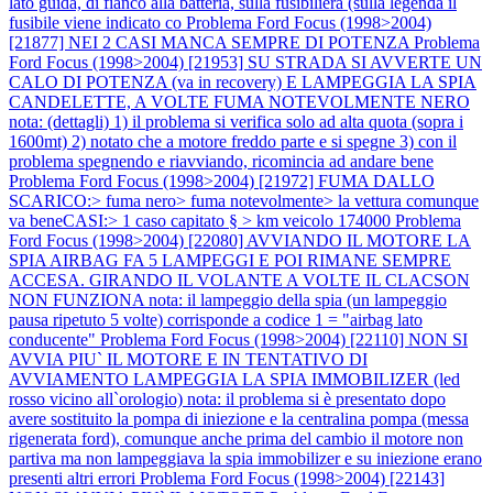
lato guida, di fianco alla batteria, sulla fusibiliera (sulla legenda il
fusibile viene indicato co
Problema Ford Focus (1998>2004)
[21877] NEI 2 CASI MANCA SEMPRE DI POTENZA
Problema
Ford Focus (1998>2004) [21953] SU STRADA SI AVVERTE UN
CALO DI POTENZA (va in recovery) E LAMPEGGIA LA SPIA
CANDELETTE, A VOLTE FUMA NOTEVOLMENTE NERO
nota: (dettagli) 1) il problema si verifica solo ad alta quota (sopra i
1600mt) 2) notato che a motore freddo parte e si spegne 3) con il
problema spegnendo e riavviando, ricomincia ad andare bene
Problema Ford Focus (1998>2004) [21972] FUMA DALLO
SCARICO:> fuma nero> fuma notevolmente> la vettura comunque
va beneCASI:> 1 caso capitato § > km veicolo 174000
Problema
Ford Focus (1998>2004) [22080] AVVIANDO IL MOTORE LA
SPIA AIRBAG FA 5 LAMPEGGI E POI RIMANE SEMPRE
ACCESA. GIRANDO IL VOLANTE A VOLTE IL CLACSON
NON FUNZIONA nota: il lampeggio della spia (un lampeggio
pausa ripetuto 5 volte) corrisponde a codice 1 = "airbag lato
conducente"
Problema Ford Focus (1998>2004) [22110] NON SI
AVVIA PIU` IL MOTORE E IN TENTATIVO DI
AVVIAMENTO LAMPEGGIA LA SPIA IMMOBILIZER (led
rosso vicino all`orologio) nota: il problema si è presentato dopo
avere sostituito la pompa di iniezione e la centralina pompa (messa
rigenerata ford), comunque anche prima del cambio il motore non
partiva ma non lampeggiava la spia immobilizer e su iniezione erano
presenti altri errori
Problema Ford Focus (1998>2004) [22143]