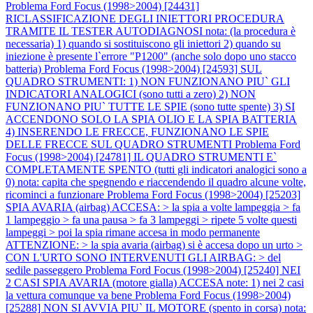
Problema Ford Focus (1998>2004) [24431]
RICLASSIFICAZIONE DEGLI INIETTORI PROCEDURA
TRAMITE IL TESTER AUTODIAGNOSI nota: (la procedura è
necessaria) 1) quando si sostituiscono gli iniettori 2) quando su
iniezione è presente l`errore "P1200" (anche solo dopo uno stacco
batteria)
Problema Ford Focus (1998>2004) [24593] SUL
QUADRO STRUMENTI: 1) NON FUNZIONANO PIU` GLI
INDICATORI ANALOGICI (sono tutti a zero) 2) NON
FUNZIONANO PIU` TUTTE LE SPIE (sono tutte spente) 3) SI
ACCENDONO SOLO LA SPIA OLIO E LA SPIA BATTERIA
4) INSERENDO LE FRECCE, FUNZIONANO LE SPIE
DELLE FRECCE SUL QUADRO STRUMENTI
Problema Ford
Focus (1998>2004) [24781] IL QUADRO STRUMENTI E`
COMPLETAMENTE SPENTO (tutti gli indicatori analogici sono a
0) nota: capita che spegnendo e riaccendendo il quadro alcune volte,
ricominci a funzionare
Problema Ford Focus (1998>2004) [25203]
SPIA AVARIA (airbag) ACCESA: > la spia a volte lampeggia > fa
1 lampeggio > fa una pausa > fa 3 lampeggi > ripete 5 volte questi
lampeggi > poi la spia rimane accesa in modo permanente
ATTENZIONE: > la spia avaria (airbag) si è accesa dopo un urto >
CON L'URTO SONO INTERVENUTI GLI AIRBAG: > del
sedile passeggero
Problema Ford Focus (1998>2004) [25240] NEI
2 CASI SPIA AVARIA (motore gialla) ACCESA note: 1) nei 2 casi
la vettura comunque va bene
Problema Ford Focus (1998>2004)
[25288] NON SI AVVIA PIU` IL MOTORE (spento in corsa) nota: