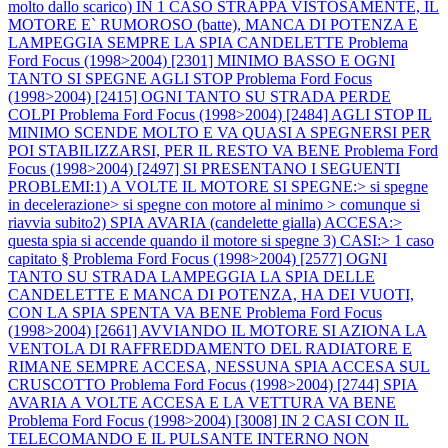
molto dallo scarico) IN 1 CASO STRAPPA VISTOSAMENTE, IL
MOTORE E` RUMOROSO (batte), MANCA DI POTENZA E
LAMPEGGIA SEMPRE LA SPIA CANDELETTE
Problema
Ford Focus (1998>2004) [2301] MINIMO BASSO E OGNI
TANTO SI SPEGNE AGLI STOP
Problema Ford Focus
(1998>2004) [2415] OGNI TANTO SU STRADA PERDE
COLPI
Problema Ford Focus (1998>2004) [2484] AGLI STOP IL
MINIMO SCENDE MOLTO E VA QUASI A SPEGNERSI PER
POI STABILIZZARSI, PER IL RESTO VA BENE
Problema Ford
Focus (1998>2004) [2497] SI PRESENTANO I SEGUENTI
PROBLEMI:1) A VOLTE IL MOTORE SI SPEGNE:> si spegne
in decelerazione> si spegne con motore al minimo > comunque si
riavvia subito2) SPIA AVARIA (candelette gialla) ACCESA:>
questa spia si accende quando il motore si spegne 3) CASI:> 1 caso
capitato §
Problema Ford Focus (1998>2004) [2577] OGNI
TANTO SU STRADA LAMPEGGIA LA SPIA DELLE
CANDELETTE E MANCA DI POTENZA, HA DEI VUOTI,
CON LA SPIA SPENTA VA BENE
Problema Ford Focus
(1998>2004) [2661] AVVIANDO IL MOTORE SI AZIONA LA
VENTOLA DI RAFFREDDAMENTO DEL RADIATORE E
RIMANE SEMPRE ACCESA, NESSUNA SPIA ACCESA SUL
CRUSCOTTO
Problema Ford Focus (1998>2004) [2744] SPIA
AVARIA A VOLTE ACCESA E LA VETTURA VA BENE
Problema Ford Focus (1998>2004) [3008] IN 2 CASI CON IL
TELECOMANDO E IL PULSANTE INTERNO NON