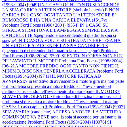
(1998>2004) [9049] IN 1 CASO OGNI TANTO SI ACCENDE
LA SPIA CARICA ALTERNATORE (simbolo batteria) E NON
CARICA IN 1 CASO OGNI TANTO L`ALTERNATORE E`
RUMOROSO E HA UNA CARICA ELEVATA (16/17v)
Problema Ford Focus (1998>2004) [9554] IN 1 CASO SU
STRADA STRATTONA E LAMPEGGIA SEMPRE LA SPIA
CANDELETTE (spegnendo e riaccendendo il quadro la spia si
spegne) IN 1 CASO A VOLTE SU STRADA IN PRETESA HA
UN VUOTO E SI ACCENDE LA SPIA CANDELETTE
(spegnendo e riaccendendo il quadro la spia si spegne)
Problema
Ford Focus (1998>2004) [9599] SPENTO IN CORSA NON SI E`
PIU` AVVIATO IL MOTORE
Problema Ford Focus (1998>2004)
[9642] A MOTORE FREDDO OGNI TANTO NON TIENE IL
MINIMO, BISOGNA TENERLA ACCELERATA
Problema Ford
Focus (1998>2004) [9741] IL MOTORE FATICA AD
AVVIARSI:> in tentativo di avviamento il motore gira ma non parte
> il problema si presenta a motore freddo al 1° avviamento al
mattino > insistendo nell'avviamento il motore parte IL MOTORE
SI AVVIA INGOLFATO:> forte odore di benzina incombusta > il
problema si presenta a motore freddo al 1° avviamento al mattino
CASI:> 1 caso capitato §
Problema Ford Focus (1998>2004) [9907]
SPIA AVARIA (candelette) ACCESA A VOLTE, LA VETTURA
COMUNQUE VA BENE nota: la spia si accende per un istante in
accelerazione
Problema Ford Focus (1998>2004) [10076] SI