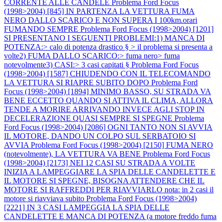
CORRENTE ALLE CANDELE
Problema Ford Focus
(1998>2004) [845] IN PARTENZA LA VETTURA FUMA
NERO DALLO SCARICO E NON SUPERA I 100km.orari
FUMANDO SEMPRE
Problema Ford Focus (1998>2004) [1201]
SI PRESENTANO I SEGUENTI PROBLEMI:1) MANCA DI
POTENZA:> calo di potenza drastico § > il problema si presenta a
volte2) FUMA DALLO SCARICO:> fuma nero> fuma
notevolmente3) CASI:> 3 casi capitati §
Problema Ford Focus
(1998>2004) [1587] CHIUDENDO CON IL TELECOMANDO
LA VETTURA SI RIAPRE SUBITO DOPO
Problema Ford
Focus (1998>2004) [1894] MINIMO BASSO, SU STRADA VA
BENE ECCETTO QUANDO SI ATTIVA IL CLIMA, ALLORA
TENDE A MORIRE ARRIVANDO INVECE AGLI STOP IN
DECELERAZIONE QUASI SEMPRE SI SPEGNE
Problema
Ford Focus (1998>2004) [2086] OGNI TANTO NON SI AVVIA
IL MOTORE, DANDO UN COLPO SUL SERBATOIO SI
AVVIA
Problema Ford Focus (1998>2004) [2150] FUMA NERO
(notevolmente), LA VETTURA VA BENE
Problema Ford Focus
(1998>2004) [2173] NEI 12 CASI SU STRADA A VOLTE
INIZIA A LAMPEGGIARE LA SPIA DELLE CANDELETTE E
IL MOTORE SI SPEGNE, BISOGNA ATTENDERE CHE IL
MOTORE SI RAFFREDDI PER RIAVVIARLO nota: in 2 casi il
motore si riavviava subito
Problema Ford Focus (1998>2004)
[2221] IN 3 CASI LAMPEGGIA LA SPIA DELLE
CANDELETTE E MANCA DI POTENZA (a motore freddo fuma