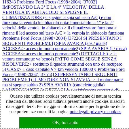
116243
Problema Ford Focus (1998>2004) [37032]
IMPOSTANDO LA 3° E LA 4° VELOCITA` DELLA
VENTOLA IN ABITACOLO SI SPEGNE IL
CLIMATIZZATORE (si spegne la spia sul tasto A/C) e non
funziona la ventola in abitacolo nota: impostando la 1° e la 2°
velocità della ventola in abitacolo > il climatizzatore funziona >
rimane il led acceso sul tasto A/C > la ventola in abitacolo funziona
Problema Ford Focus (1998>2004) [37226] SI PRESENTANO I
SEGUENTI PROBLEMI:1) SPIA AVARIA (abs / gialla)
ACCESA:> accesa in modo permanente2) SPIA AVARIA (! / rossa)
ACCESA:> accesa in modo permanente3) DETTAGLI: § > la
vettura comunque va bene4) FATTO COME SEGUE SENZA
RISOLVERE:> sostituito il quadro strumenti con uno da recupero
5) CASI:> 1 caso capitato § > km veicolo 180000 §
Problema Ford
Focus (1998>2004) [37514] SI PRESENTANO I SEGUENTI
PROBLEMI: 1) IL MOTORE NON SI AVVIA: > il motore parte
ma si spegne subito 2) SPIA AVARIA (candelette gialla)
LAMPEGGIANTE 3) DETTAGLI: > inizialmente mancava di
potenza 4) ATTENZIONE: > il problema è sorto dopo che il veicolo
Questo sito utilizza cookies prevalentemente di natura tecnica
è rimasto fermo con la batteria scollegata per circa 20 giorni note: 1)
rilasciati dal titolare; sono tuttavia presenti anche cookies rilasciati
km veicolo 149000
Problema Ford Focus (1998>2004) [38002]
da soggetti terzi. Per maggiori informazioni e per la gestione delle
NON FUNZIONA LA CHIUSURA CENTRALIZZATA DELLE
sue preferenze consulti la pagina
note legali privacy e cookies
PORTE:> tramite telecomandoDETTAGLI:> acquistato un
telecomando nuovo > il telecomando nuovo non si riesce a
OK, ho capito
programmare > accendendo e spegnendo il quadro per 4 volte per