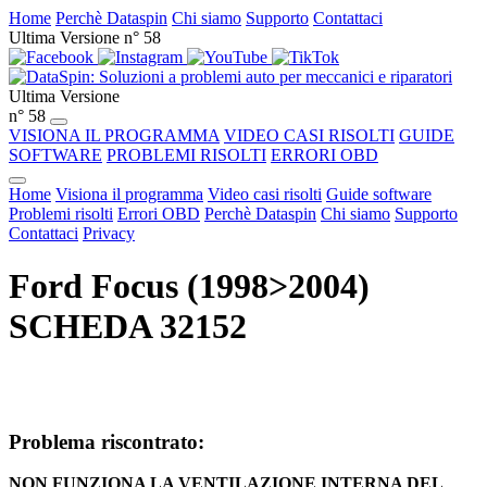
Home
Perchè Dataspin
Chi siamo
Supporto
Contattaci
Ultima Versione n° 58
Ultima Versione
n° 58
VISIONA IL PROGRAMMA
VIDEO CASI RISOLTI
GUIDE
SOFTWARE
PROBLEMI RISOLTI
ERRORI OBD
Home
Visiona il programma
Video casi risolti
Guide software
Problemi risolti
Errori OBD
Perchè Dataspin
Chi siamo
Supporto
Contattaci
Privacy
Ford Focus (1998>2004)
SCHEDA 32152
Problema riscontrato:
NON FUNZIONA LA VENTILAZIONE INTERNA DEL