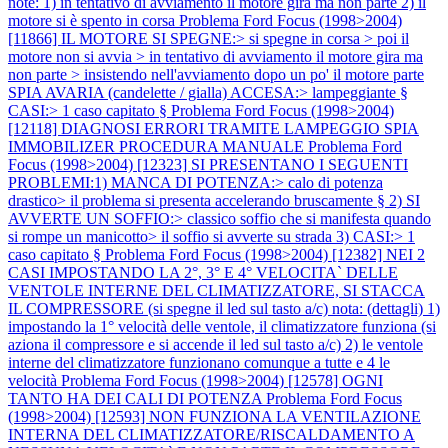
note: 1) in tentativo di avviamento il motore gira ma non parte 2) il
motore si è spento in corsa
Problema Ford Focus (1998>2004)
[11866] IL MOTORE SI SPEGNE:> si spegne in corsa > poi il
motore non si avvia > in tentativo di avviamento il motore gira ma
non parte > insistendo nell'avviamento dopo un po' il motore parte
SPIA AVARIA (candelette / gialla) ACCESA:> lampeggiante §
CASI:> 1 caso capitato §
Problema Ford Focus (1998>2004)
[12118] DIAGNOSI ERRORI TRAMITE LAMPEGGIO SPIA
IMMOBILIZER PROCEDURA MANUALE
Problema Ford
Focus (1998>2004) [12323] SI PRESENTANO I SEGUENTI
PROBLEMI:1) MANCA DI POTENZA:> calo di potenza
drastico> il problema si presenta accelerando bruscamente § 2) SI
AVVERTE UN SOFFIO:> classico soffio che si manifesta quando
si rompe un manicotto> il soffio si avverte su strada 3) CASI:> 1
caso capitato §
Problema Ford Focus (1998>2004) [12382] NEI 2
CASI IMPOSTANDO LA 2°, 3° E 4° VELOCITA` DELLE
VENTOLE INTERNE DEL CLIMATIZZATORE, SI STACCA
IL COMPRESSORE (si spegne il led sul tasto a/c) nota: (dettagli) 1)
impostando la 1° velocità delle ventole, il climatizzatore funziona (si
aziona il compressore e si accende il led sul tasto a/c) 2) le ventole
interne del climatizzatore funzionano comunque a tutte e 4 le
velocità
Problema Ford Focus (1998>2004) [12578] OGNI
TANTO HA DEI CALI DI POTENZA
Problema Ford Focus
(1998>2004) [12593] NON FUNZIONA LA VENTILAZIONE
INTERNA DEL CLIMATIZZATORE/RISCALDAMENTO A