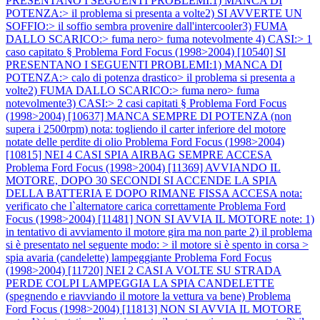
PRESENTANO I SEGUENTI PROBLEMI:1) MANCA DI
POTENZA:> il problema si presenta a volte2) SI AVVERTE UN
SOFFIO:> il soffio sembra provenire dall'intercooler3) FUMA
DALLO SCARICO:> fuma nero> fuma notevolmente 4) CASI:> 1
caso capitato §
Problema Ford Focus (1998>2004) [10540] SI
PRESENTANO I SEGUENTI PROBLEMI:1) MANCA DI
POTENZA:> calo di potenza drastico> il problema si presenta a
volte2) FUMA DALLO SCARICO:> fuma nero> fuma
notevolmente3) CASI:> 2 casi capitati §
Problema Ford Focus
(1998>2004) [10637] MANCA SEMPRE DI POTENZA (non
supera i 2500rpm) nota: togliendo il carter inferiore del motore
notate delle perdite di olio
Problema Ford Focus (1998>2004)
[10815] NEI 4 CASI SPIA AIRBAG SEMPRE ACCESA
Problema Ford Focus (1998>2004) [11369] AVVIANDO IL
MOTORE, DOPO 30 SECONDI SI ACCENDE LA SPIA
DELLA BATTERIA E DOPO RIMANE FISSA ACCESA nota:
verificato che l`alternatore carica correttamente
Problema Ford
Focus (1998>2004) [11481] NON SI AVVIA IL MOTORE note: 1)
in tentativo di avviamento il motore gira ma non parte 2) il problema
si è presentato nel seguente modo: > il motore si è spento in corsa >
spia avaria (candelette) lampeggiante
Problema Ford Focus
(1998>2004) [11720] NEI 2 CASI A VOLTE SU STRADA
PERDE COLPI LAMPEGGIA LA SPIA CANDELETTE
(spegnendo e riavviando il motore la vettura va bene)
Problema
Ford Focus (1998>2004) [11813] NON SI AVVIA IL MOTORE