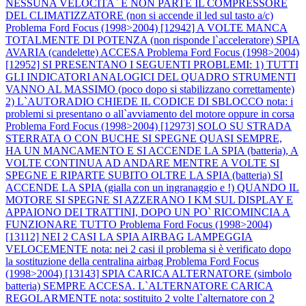
NESSUNA VELOCITA` E NON PARTE IL COMPRESSORE
DEL CLIMATIZZATORE (non si accende il led sul tasto a/c)
Problema Ford Focus (1998>2004) [12942] A VOLTE MANCA
TOTALMENTE DI POTENZA (non risponde l`acceleratore) SPIA
AVARIA (candelette) ACCESA
Problema Ford Focus (1998>2004)
[12952] SI PRESENTANO I SEGUENTI PROBLEMI: 1) TUTTI
GLI INDICATORI ANALOGICI DEL QUADRO STRUMENTI
VANNO AL MASSIMO (poco dopo si stabilizzano correttamente)
2) L`AUTORADIO CHIEDE IL CODICE DI SBLOCCO nota: i
problemi si presentano o all`avviamento del motore oppure in corsa
Problema Ford Focus (1998>2004) [12973] SOLO SU STRADA
STERRATA O CON BUCHE SI SPEGNE QUASI SEMPRE,
HA UN MANCAMENTO E SI ACCENDE LA SPIA (batteria), A
VOLTE CONTINUA AD ANDARE MENTRE A VOLTE SI
SPEGNE E RIPARTE SUBITO OLTRE LA SPIA (batteria) SI
ACCENDE LA SPIA (gialla con un ingranaggio e !) QUANDO IL
MOTORE SI SPEGNE SI AZZERANO I KM SUL DISPLAY E
APPAIONO DEI TRATTINI, DOPO UN PO` RICOMINCIA A
FUNZIONARE TUTTO
Problema Ford Focus (1998>2004)
[13112] NEI 2 CASI LA SPIA AIRBAG LAMPEGGIA
VELOCEMENTE nota: nei 2 casi il problema si è verificato dopo
la sostituzione della centralina airbag
Problema Ford Focus
(1998>2004) [13143] SPIA CARICA ALTERNATORE (simbolo
batteria) SEMPRE ACCESA. L`ALTERNATORE CARICA
REGOLARMENTE nota: sostituito 2 volte l`alternatore con 2