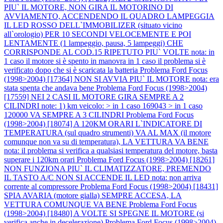
PIU` IL MOTORE, NON GIRA IL MOTORINO DI
AVVIAMENTO, ACCENDENDO IL QUADRO LAMPEGGIA
IL LED ROSSO DELL`IMMOBILIZER (situato vicino
all`orologio) PER 10 SECONDI VELOCEMENTE E POI
LENTAMENTE (1 lampeggio, pausa, 5 lampeggi) CHE
CORRISPONDE AL COD.15 RIPETUTO PIU` VOLTE nota: in
1 caso il motore si è spento in manovra in 1 caso il problema si è
verificato dopo che si è scaricata la batteria
Problema Ford Focus
(1998>2004) [17364] NON SI AVVIA PIU` IL MOTORE nota: era
stata spenta che andava bene
Problema Ford Focus (1998>2004)
[17559] NEI 2 CASI IL MOTORE GIRA SEMPRE A 2
CILINDRI note: 1) km veicolo: > in 1 caso 169043 > in 1 caso
120000 VA SEMPRE A 3 CILINDRI
Problema Ford Focus
(1998>2004) [18074] A 120KM ORARI L`INDICATORE DI
TEMPERATURA (sul quadro strumenti) VA AL MAX (il motore
comunque non va su di temperatura), LA VETTURA VA BENE
nota: il problema si verifica a qualsiasi temperatura del motore, basta
superare i 120km orari
Problema Ford Focus (1998>2004) [18261]
NON FUNZIONA PIU` IL CLIMATIZZATORE, PREMENDO
IL TASTO A/C NON SI ACCENDE IL LED nota: non arriva
corrente al compressore
Problema Ford Focus (1998>2004) [18431]
SPIA AVARIA (motore gialla) SEMPRE ACCESA, LA
VETTURA COMUNQUE VA BENE
Problema Ford Focus
(1998>2004) [18480] A VOLTE SI SPEGNE IL MOTORE (si
verifica anche in decelerazione)
Problema Ford Focus (1998>2004)