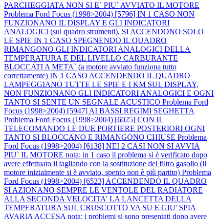
PARCHEGGIATA NON SI E` PIU` AVVIATO IL MOTORE
Problema Ford Focus (1998>2004) [5796] IN 1 CASO NON
FUNZIONANO IL DISPLAY E GLI INDICATORI
ANALOGICI (sul quadro strumenti), SI ACCENDONO SOLO
LE SPIE IN 1 CASO SPEGNENDO IL QUADRO
RIMANGONO GLI INDICATORI ANALOGICI DELLA
TEMPERATURA E DEL LIVELLO CARBURANTE
BLOCCATI A META` (a motore avviato funziona tutto
correttamente) IN 1 CASO ACCENDENDO IL QUADRO
LAMPEGGIANO TUTTE LE SPIE E I KM SUL DISPLAY,
NON FUNZIONANO GLI INDICATORI ANALOGICI E OGNI
TANTO SI SENTE UN SEGNALE ACUSTICO
Problema Ford
Focus (1998>2004) [5947] AI BASSI REGIMI SEGHETTA
Problema Ford Focus (1998>2004) [6025] CON IL
TELECOMANDO LE DUE PORTIERE POSTERIORI OGNI
TANTO SI BLOCCANO E RIMANGONO CHIUSE
Problema
Ford Focus (1998>2004) [6138] NEI 2 CASI NON SI AVVIA
PIU` IL MOTORE nota: in 1 caso il problema si è verificato dopo
avere effettuato il tagliando con la sostituzione del filtro gasolio (il
motore inizialmente si è avviato, spento non è più partito)
Problema
Ford Focus (1998>2004) [6523] ACCENDENDO IL QUADRO
SI AZIONANO SEMPRE LE VENTOLE DEL RADIATORE
ALLA SECONDA VELOCITA' LA LANCETTA DELLA
TEMPERATURA SUL CRUSCOTTO VA SU E GIU' SPIA
AVARIA ACCESA nota: i problemi si sono presentati dopo avere