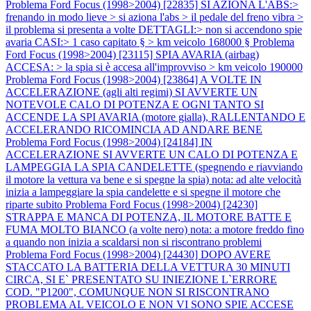
Problema Ford Focus (1998>2004) [22835] SI AZIONA L'ABS:>
frenando in modo lieve > si aziona l'abs > il pedale del freno vibra >
il problema si presenta a volte DETTAGLI:> non si accendono spie
avaria CASI:> 1 caso capitato § > km veicolo 168000 §
Problema
Ford Focus (1998>2004) [23115] SPIA AVARIA (airbag)
ACCESA: > la spia si è accesa all'improvviso > km veicolo 190000
Problema Ford Focus (1998>2004) [23864] A VOLTE IN
ACCELERAZIONE (agli alti regimi) SI AVVERTE UN
NOTEVOLE CALO DI POTENZA E OGNI TANTO SI
ACCENDE LA SPI AVARIA (motore gialla), RALLENTANDO E
ACCELERANDO RICOMINCIA AD ANDARE BENE
Problema Ford Focus (1998>2004) [24184] IN
ACCELERAZIONE SI AVVERTE UN CALO DI POTENZA E
LAMPEGGIA LA SPIA CANDELETTE (spegnendo e riavviando
il motore la vettura va bene e si spegne la spia) nota: ad alte velocità
inizia a lampeggiare la spia candelette e si spegne il motore che
riparte subito
Problema Ford Focus (1998>2004) [24230]
STRAPPA E MANCA DI POTENZA, IL MOTORE BATTE E
FUMA MOLTO BIANCO (a volte nero) nota: a motore freddo fino
a quando non inizia a scaldarsi non si riscontrano problemi
Problema Ford Focus (1998>2004) [24430] DOPO AVERE
STACCATO LA BATTERIA DELLA VETTURA 30 MINUTI
CIRCA, SI E` PRESENTATO SU INIEZIONE L`ERRORE
COD. "P1200", COMUNQUE NON SI RISCONTRANO
PROBLEMA AL VEICOLO E NON VI SONO SPIE ACCESE