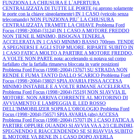
FUNZIONA LA CHIUSURA E L`APERTURA
CENTRALIZZATA DI TUTTE LE PORTE (si aprono solamente
le porte con la chiave singolarmente) IN 1 CASO (veicolo senza
telecomando) NON FUNZIONA PIU` LA CHIUSURA
CENTRALIZZATA TRAMITE LA CHIAVE
Problema Ford
Focus (1998>2004) [3124] IN 1 CASO A MOTORE FREDDO
NON TIENE IL MINIMO, BISOGNA TENERLA
ACCELERATA IN 1 CASO MINIMO BASSO 700rpm, TENDE
A SPEGNERSI E AGLI STOP MUORE, RIPARTE SUBITO IN
1 CASO FATICA MOLTO A PARTIRE A MOTORE FREDDO,
A VOLTE NON PARTE nota: accelerando si notava sul corpo
farfallato che la farfalla rimaneva bloccata in varie posizioni
Problema Ford Focus (1998>2004) [3767] SU STRADA NON
RENDE E FUMA TANTO DALLO SCARICO
Problema Ford
Focus (1998>2004) [3802] SPIA AVARIA FISSA ACCESA
MINIMO INSTABILE E A VOLTE RIMANE ACCELERATA
Problema Ford Focus (1998>2004) [5519] NON SI AVVIA IL
MOTORE, NON ARRIVA CORRENTE AL MOTORINO DI
AVVIAMENTO E LAMPEGGIA IL LED ROSSO
DELL'IMMOBILIZER SOPRA L'OROLOGIO
Problema Ford
Focus (1998>2004) [5657] SPIA AVARIA (abs) ACCESA
Problema Ford Focus (1998>2004) [5707] IN 1 CASO FATICA A
PARTIRE OPPURE QUANDO SI AVVIA VA A 2/3 CILINDRI,
SPEGNENDO E RIACCENDENDO SE SI RIAVVIA SUBITO
IL MOTORE VA BENE IN 1 CASO DOPO AVERLA