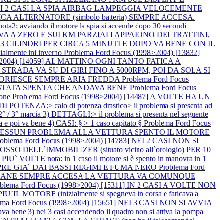
12] NEI 2 CASI LA SPIA AIRBAG LAMPEGGIA VELOCEMENTE
CARICA ALTERNATORE (simbolo batteria) SEMPRE ACCESA.
2: avviando il motore la spia si accende dopo 30 secondi
 VA A ZERO E SUI KM PARZIALI APPAIONO DEI TRATTINI,
A 3 CILINDRI PER CIRCA 5 MINUTI E DOPO VA BENE CON IL
mente ini inverno
Problema Ford Focus (1998>2004) [13832]
98>2004) [14059] AL MATTINO OGNI TANTO FATICA A
 SU STRADA VA SU DI GIRI FINO A 5000RPM, POI DA SOLA SI
, FUORIESCE SEMPRE ARIA FREDDA
Problema Ford Focus
` STATA SPENTA CHE ANDAVA BENE
Problema Ford Focus
ione
Problema Ford Focus (1998>2004) [14487] A VOLTE HA UN
NZA:> calo di potenza drastico> il problema si presenta ad
° / 3° marcia 3) DETTAGLI:> il problema si presenta nel seguente
a e poi va bene 4) CASI: § > 1 caso capitato §
Problema Ford Focus
E, NESSUN PROBLEMA ALLA VETTURA SPENTO IL MOTORE
roblema Ford Focus (1998>2004) [14783] NEI 2 CASI NON SI
LL`IMMOBILIZER (situato vicino all`orologio) PER 10
E nota: in 1 caso il motore si è spento in manovra in 1
EMPRE GIA` DAI BASSI REGIMI E FUMA NERO
Problema Ford
E RIMANE SEMPRE ACCESA LA VETTURA VA COMUNQUE
oblema Ford Focus (1998>2004) [15311] IN 2 CASI A VOLTE NON
IU`IL MOTORE (inizialmente si spegneva in corsa e faticava a
ema Ford Focus (1998>2004) [15651] NEI 3 CASI NON SI AVVIA
dava bene 3) nei 3 casi accendendo il quadro non si attiva la pompa