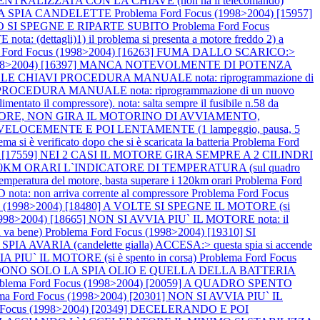
NTRALIZZATA CON LA CHIAVE (non ha il telecomando)
A LA SPIA CANDELETTE
Problema Ford Focus (1998>2004) [15957]
MO SI SPEGNE E RIPARTE SUBITO
Problema Ford Focus
ettagli)1) il problema si presenta a motore freddo 2) a
a Ford Focus (1998>2004) [16263] FUMA DALLO SCARICO:>
(1998>2004) [16397] MANCA NOTEVOLMENTE DI POTENZA
LLE CHIAVI PROCEDURA MANUALE nota: riprogrammazione di
ROCEDURA MANUALE nota: riprogrammazione di un nuovo
 il compressore). nota: salta sempre il fusibile n.58 da
L MOTORE, NON GIRA IL MOTORINO DI AVVIAMENTO,
VELOCEMENTE E POI LENTAMENTE (1 lampeggio, pausa, 5
è verificato dopo che si è scaricata la batteria
Problema Ford
04) [17559] NEI 2 CASI IL MOTORE GIRA SEMPRE A 2 CILINDRI
 A 120KM ORARI L`INDICATORE DI TEMPERATURA (sul quadro
peratura del motore, basta superare i 120km orari
Problema Ford
 non arriva corrente al compressore
Problema Ford Focus
us (1998>2004) [18480] A VOLTE SI SPEGNE IL MOTORE (si
1998>2004) [18665] NON SI AVVIA PIU` IL MOTORE nota: il
 va bene)
Problema Ford Focus (1998>2004) [19310] SI
A AVARIA (candelette gialla) ACCESA:> questa spia si accende
A PIU` IL MOTORE (si è spento in corsa)
Problema Ford Focus
NDONO SOLO LA SPIA OLIO E QUELLA DELLA BATTERIA
oblema Ford Focus (1998>2004) [20059] A QUADRO SPENTO
ma Ford Focus (1998>2004) [20301] NON SI AVVIA PIU` IL
d Focus (1998>2004) [20349] DECELERANDO E POI