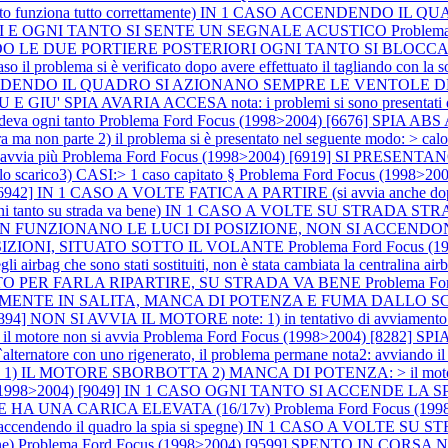
o funziona tutto correttamente) IN 1 CASO ACCENDENDO I
I E OGNI TANTO SI SENTE UN SEGNALE ACUSTICO
Problem
COMANDO LE DUE PORTIERE POSTERIORI OGNI TANTO SI BL
blema si è verificato dopo avere effettuato il tagliando con la sostitu
] ACCENDENDO IL QUADRO SI AZIONANO SEMPRE LE VENTOL
A AVARIA ACCESA nota: i problemi si sono presentati dopo a
deva ogni tanto
Problema Ford Focus (1998>2004) [6676] SPIA A
 non parte 2) il problema si è presentato nel seguente modo: > calo di
 avvia più
Problema Ford Focus (1998>2004) [6919] SI PRESEN
o scarico3) CASI:> 1 caso capitato §
Problema Ford Focus (1998>2
) [6942] IN 1 CASO A VOLTE FATICA A PARTIRE (si avvia anch
to su strada va bene) IN 1 CASO A VOLTE SU STRADA STRAP
986] NON FUNZIONANO LE LUCI DI POSIZIONE, NON SI ACC
SIZIONI, SITUATO SOTTO IL VOLANTE
Problema Ford Focus 
gli airbag che sono stati sostituiti, non è stata cambiata la centralina a
LTO PER FARLA RIPARTIRE, SU STRADA VA BENE
Problema F
ECIALMENTE IN SALITA, MANCA DI POTENZA E FUMA DALLO 
4] NON SI AVVIA IL MOTORE note: 1) in tentativo di avviamento il mo
> il motore non si avvia
Problema Ford Focus (1998>2004) [8282] 
re con uno rigenerato, il problema permane nota2: avviando il mo
 1) IL MOTORE SBORBOTTA 2) MANCA DI POTENZA: > il motor
s (1998>2004) [9049] IN 1 CASO OGNI TANTO SI ACCENDE LA 
 HA UNA CARICA ELEVATA (16/17v)
Problema Ford Focus (
endendo il quadro la spia si spegne) IN 1 CASO A VOLTE 
ne)
Problema Ford Focus (1998>2004) [9599] SPENTO IN CORS