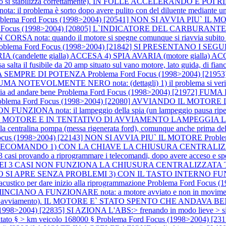
 si stabilizza correttamente). IN FOLLE ACCELERANDO E 
problema è sorto dopo avere pulito con del diluente mediante un penne
blema Ford Focus (1998>2004) [20541] NON SI AVVIA PIU` IL MOTORE 
rd Focus (1998>2004) [20805] L`INDICATORE DEL CARBU
SA nota: quando il motore si spegne comunque si riavvia subit
roblema Ford Focus (1998>2004) [21842] SI PRESENTANO I S
candelette gialla) ACCESA 4) SPIA AVARIA (motore gialla) ACCESA n
salta il fusibile da 20 amp situato sul vano motore, lato guida, di fianco a
ANCA SEMPRE DI POTENZA
Problema Ford Focus (1998>2004) [2
OLMENTE NERO nota: (dettagli) 1) il problema si verifica solo 
cia ad andare bene
Problema Ford Focus (1998>2004) [21972] FUMA 
oblema Ford Focus (1998>2004) [22080] AVVIANDO IL MOTO
ota: il lampeggio della spia (un lampeggio pausa ripetuto 5 v
 IL MOTORE E IN TENTATIVO DI AVVIAMENTO LAMPEGGIA LA SPIA 
 e la centralina pompa (messa rigenerata ford), comunque anche prima d
Focus (1998>2004) [22143] NON SI AVVIA PIU` IL MOTORE
Probl
COMANDO 1) CON LA CHIAVE LA CHIUSURA CENTRALIZZA
ndo a riprogrammare i telecomandi, dopo avere acceso e spento 4 vo
2376] NEI 3 CASI NON FUNZIONA LA CHIUSURA CENTRALIZZ
RE SENZA PROBLEMI 3) CON IL TASTO INTERNO FUNZIONA nota
 acustico per dare inizio alla riprogrammazione
Problema Ford Focus
A FUNZIONARE nota: a motore avviato e non in movimento il
avviamento). IL MOTORE E` STATO SPENTO CHE ANDAVA BENE nota: l
998>2004) [22835] SI AZIONA L'ABS:> frenando in modo lieve > si azio
tato § > km veicolo 168000 §
Problema Ford Focus (1998>2004) [231