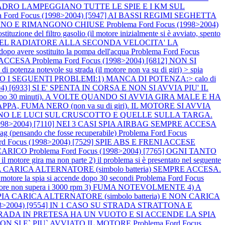
L QUADRO LAMPEGGIANO TUTTE LE SPIE E I KM SUL
a Ford Focus (1998>2004) [5947] AI BASSI REGIMI SEGHETTA
OCCANO E RIMANGONO CHIUSE
Problema Ford Focus (1998>2004)
zione del filtro gasolio (il motore inizialmente si è avviato, spento
E DEL RADIATORE ALLA SECONDA VELOCITA' LA
vere sostituito la pompa dell'acqua
Problema Ford Focus
BS ACCESA
Problema Ford Focus (1998>2004) [6812] NON SI
 potenza notevole su strada (il motore non va su di giri) > spia
TANO I SEGUENTI PROBLEMI:1) MANCA DI POTENZA:> calo di
004) [6933] SI E' SPENTA IN CORSA E NON SI AVVIA PIU' IL
e dopo 30 minuti). A VOLTE QUANDO SI AVVIA GIRA MALE E HA
PA, FUMA NERO (non va su di giri). IL MOTORE SI AVVIA
ENDONO LE LUCI SUL CRUSCOTTO E QUELLE SULLA TARGA.
(1998>2004) [7110] NEI 3 CASI SPIA AIRBAG SEMPRE ACCESA
irbag (pensando che fosse recuperabile)
Problema Ford Focus
ord Focus (1998>2004) [7529] SPIE ABS E FRENI ACCESE
SCARICO
Problema Ford Focus (1998>2004) [7765] OGNI TANTO
tore gira ma non parte 2) il problema si è presentato nel seguente
SPIA CARICA ALTERNATORE (simbolo batteria) SEMPRE ACCESA.
tore la spia si accende dopo 30 secondi
Problema Ford Focus
e non supera i 3000 rpm 3) FUMA NOTEVOLMENTE 4) A
SPIA CARICA ALTERNATORE (simbolo batteria) E NON CARICA
1998>2004) [9554] IN 1 CASO SU STRADA STRATTONA E
SU STRADA IN PRETESA HA UN VUOTO E SI ACCENDE LA SPIA
A NON SI E` PIU` AVVIATO IL MOTORE
Problema Ford Focus