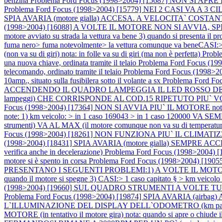
benzina
Problema Ford Focus (1998>2004) [15687] NON SI 
Problema Ford Focus (1998>2004) [15779] NEI 2 CASI V
SPIA AVARIA (motore gialla) ACCESA. A VELOCITA` COST
(1998>2004) [16088] A VOLTE IL MOTORE NON SI AVVIA, SPIA AV
motore avviato su strada la vettura va bene 3) quando si presenta il p
fuma nero> fuma notevolmente> la vettura comunque va beneCASI:> 
(non va su di giri) nota: in folle va su di giri (ma non è perfetta)
Prob
una nuova chiave, ordinata tramite il telaio
Problema Ford Focus 
telecomando, ordinato tramite il telaio
Problema Ford Focus (1998>20
10amp., situato sulla fusibilera sotto il volante a sx
Problema Ford 
ACCENDENDO IL QUADRO LAMPEGGIA IL LED ROSSO DELL`IMM
lampeggi) CHE CORRISPONDE AL COD.15 RIPETUTO PIU` VOLTE nota: in
Focus (1998>2004) [17364] NON SI AVVIA PIU` IL MOTORE nota: e
note: 1) km veicolo: > in 1 caso 169043 > in 1 caso 120000 VA 
strumenti) VA AL MAX (il motore comunque non va su di temperatura
Focus (1998>2004) [18261] NON FUNZIONA PIU` IL CLIMATIZ
(1998>2004) [18431] SPIA AVARIA (motore gialla) SEMP
verifica anche in decelerazione)
Problema Ford Focus (1998>2004
motore si è spento in corsa
Problema Ford Focus (1998>2004) [19
PRESENTANO I SEGUENTI PROBLEMI:1) A VOLTE IL MOTORE SI SPEG
quando il motore si spegne 3) CASI:> 1 caso capitato § > km veicol
(1998>2004) [19660] SUL QUADRO STRUMENTI A VOLTE 
Problema Ford Focus (1998>2004) [19874] SPIA AVARIA (airbag) AC
L`ILLUMINAZIONE DEL DISPLAY DELL`ODOMETRO (km parzial
MOTORE (in tentativo il motore gira) nota: quando si apre o chiude i