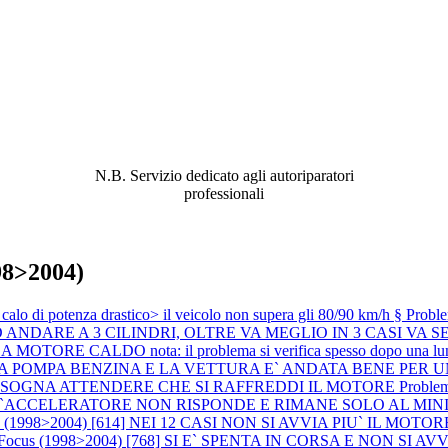
ABBIAMO LA SOLUZIONE AL
PROBLEMA!
N.B. Servizio dedicato agli autoriparatori
professionali
98>2004)
di potenza drastico> il veicolo non supera gli 80/90 km/h §
Probl
DARE A 3 CILINDRI, OLTRE VA MEGLIO IN 3 CASI VA SEM
ORE CALDO nota: il problema si verifica spesso dopo una lunga 
ITA LA POMPA BENZINA E LA VETTURA E` ANDATA BENE PE
BISOGNA ATTENDERE CHE SI RAFFREDDI IL MOTORE
Proble
L`ACCELERATORE NON RISPONDE E RIMANE SOLO AL MI
 (1998>2004) [614] NEI 12 CASI NON SI AVVIA PIU` IL MOTORE (si è 
d Focus (1998>2004) [768] SI E` SPENTA IN CORSA E NON S