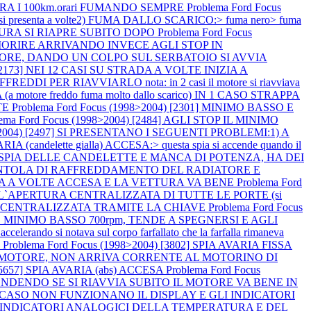
ERA I 100km.orari FUMANDO SEMPRE
Problema Ford Focus
si presenta a volte2) FUMA DALLO SCARICO:> fuma nero> fuma
TTURA SI RIAPRE SUBITO DOPO
Problema Ford Focus
 MORIRE ARRIVANDO INVECE AGLI STOP IN
L MOTORE, DANDO UN COLPO SUL SERBATOIO SI AVVIA
) [2173] NEI 12 CASI SU STRADA A VOLTE INIZIA A
ER RIAVVIARLO nota: in 2 casi il motore si riavviava
otore freddo fuma molto dallo scarico) IN 1 CASO STRAPPA
TE
Problema Ford Focus (1998>2004) [2301] MINIMO BASSO E
lema Ford Focus (1998>2004) [2484] AGLI STOP IL MINIMO
8>2004) [2497] SI PRESENTANO I SEGUENTI PROBLEMI:1) A
A (candelette gialla) ACCESA:> questa spia si accende quando il
 LA SPIA DELLE CANDELETTE E MANCA DI POTENZA, HA DEI
LA VENTOLA DI RAFFREDDAMENTO DEL RADIATORE E
AVARIA A VOLTE ACCESA E LA VETTURA VA BENE
Problema Ford
 L`APERTURA CENTRALIZZATA DI TUTTE LE PORTE (si
HIUSURA CENTRALIZZATA TRAMITE LA CHIAVE
Problema Ford Focus
 MINIMO BASSO 700rpm, TENDE A SPEGNERSI E AGLI
 notava sul corpo farfallato che la farfalla rimaneva
O
Problema Ford Focus (1998>2004) [3802] SPIA AVARIA FISSA
VIA IL MOTORE, NON ARRIVA CORRENTE AL MOTORINO DI
 [5657] SPIA AVARIA (abs) ACCESA
Problema Ford Focus
CCENDENDO SE SI RIAVVIA SUBITO IL MOTORE VA BENE IN
 IN 1 CASO NON FUNZIONANO IL DISPLAY E GLI INDICATORI
GLI INDICATORI ANALOGICI DELLA TEMPERATURA E DEL