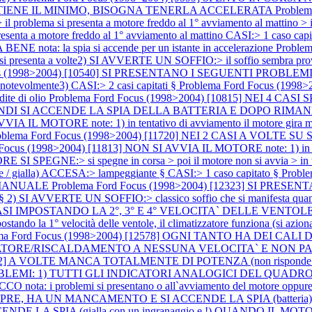
 TIENE IL MINIMO, BISOGNA TENERLA ACCELERATA
Proble
> il problema si presenta a motore freddo al 1° avviamento al mattin
senta a motore freddo al 1° avviamento al mattino CASI:> 1 caso capi
ta: la spia si accende per un istante in accelerazione
Proble
senta a volte2) SI AVVERTE UN SOFFIO:> il soffio sembra pro
us (1998>2004) [10540] SI PRESENTANO I SEGUENTI PROBLEMI:1)
tevolmente3) CASI:> 2 casi capitati §
Problema Ford Focus (199
dite di olio
Problema Ford Focus (1998>2004) [10815] NEI 4 C
 SI ACCENDE LA SPIA DELLA BATTERIA E DOPO RIMANE FISSA A
 IL MOTORE note: 1) in tentativo di avviamento il motore gira ma no
oblema Ford Focus (1998>2004) [11720] NEI 2 CASI A VOL
Focus (1998>2004) [11813] NON SI AVVIA IL MOTORE note: 1) in tentat
I SPEGNE:> si spegne in corsa > poi il motore non si avvia > in ten
te / gialla) ACCESA:> lampeggiante § CASI:> 1 caso capitato §
Probl
 MANUALE
Problema Ford Focus (1998>2004) [12323] SI PRE
e § 2) SI AVVERTE UN SOFFIO:> classico soffio che si manifesta quando
EI 2 CASI IMPOSTANDO LA 2°, 3° E 4° VELOCITA` DELLE VEN
ndo la 1° velocità delle ventole, il climatizzatore funziona (si aziona i
ma Ford Focus (1998>2004) [12578] OGNI TANTO HA DEI CALI
TORE/RISCALDAMENTO A NESSUNA VELOCITA` E NON PART
2942] A VOLTE MANCA TOTALMENTE DI POTENZA (non risponde l`
OBLEMI: 1) TUTTI GLI INDICATORI ANALOGICI DEL QUADRO 
a: i problemi si presentano o all`avviamento del motore oppure
E, HA UN MANCAMENTO E SI ACCENDE LA SPIA (batteri
CENDE LA SPIA (gialla con un ingranaggio e !) QUANDO IL 