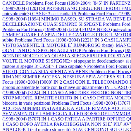
CANDELE
Problema Ford Focus (1998>2004) [845] IN P
(1998>2004) [1201] SI PRESENTANO I SEGUENTI PROBLEMI:1) M
notevolmente3) CASI:> 3 casi capitati §
Problema Ford Focus (
(1998>2004) [1894] MINIMO BASSO, SU STRADA VA BEN
DECELERAZIONE QUASI SEMPRE SI SPEGNE
Problema Fo
Problema Ford Focus (1998>2004) [2150] FUMA NERO (notevo
LAMPEGGIARE LA SPIA DELLE CANDELETTE E IL MOTORE SI 
subito
Problema Ford Focus (1998>2004) [2221] IN 3 CASI L
VISTOSAMENTE, IL MOTORE E` RUMOROSO (batte), MAN
OGNI TANTO SI SPEGNE AGLI STOP
Problema Ford Focus 
SCENDE MOLTO E VA QUASI A SPEGNERSI PER POI STABI
VOLTE IL MOTORE SI SPEGNE:> si spegne in decelerazione> si speg
motore si spegne 3) CASI:> 1 caso capitato §
Problema Ford Foc
VUOTI, CON LA SPIA SPENTA VA BENE
Problema Ford Fo
RIMANE SEMPRE ACCESA, NESSUNA SPIA ACCESA SUL
Focus (1998>2004) [3008] IN 2 CASI CON IL TELECOMA
aprono solamente le porte con la chiave singolarmente) IN
(1998>2004) [3124] IN 1 CASO A MOTORE FREDDO NON T
STOP MUORE, RIPARTE SUBITO IN 1 CASO FATICA MOLTO A PART
bloccata in varie posizioni
Problema Ford Focus (1998>2004)
ACCESA MINIMO INSTABILE E A VOLTE RIMANE ACCEL
AVVIAMENTO E LAMPEGGIA IL LED ROSSO DELL'IMMOB
(1998>2004) [5707] IN 1 CASO FATICA A PARTIRE OPPUR
1 CASO DOPO AVERLA PARCHEGGIATA NON SI E` PIU` A
ANALOGICI (sul quadro strumenti), SI ACCENDONO SO