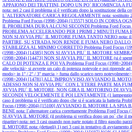
APPAIONO DEI TRATTINI, DOPO UN PO` RICOMINCIA A
nota: nei 2 casi il problema si è verificato dopo la sostituzione della c
L`ALTERNATORE CARICA REGOLARMENTE nota: sostituito 2 volte l`al
Problema Ford Focus (1998>2004) [13557] SOLO IN CORS
IL PROBLEMA DURA ALCUNI SECONDI
Problema Ford Fo
PROBLEMA ACCELERANDO PER I PRIMI 2 MINUTI FUMA E NON R
NON SI AVVIA PIU` IL MOTORE FUMA TANTO NERO nota: il moto
PARTIRE, SU STRADA NON RENDE E FUMA NERO DALLO
STABILIZZA AL MINIMO CORRETTO
Problema Ford Focus
(1998>2004) [14385] NON SI AVVIA PIU` IL MOTORE S
(1998>2004) [14473] NON SI AVVIA PIU` IL MOTORE (si è spento in c
CALO DI POTENZA E POI VA
Problema Ford Focus (1998>200
alte velocità> si avverte un calo di potenza notevole e poi ripre
modo> in 1° / 2° / 3° marcia > fuma dallo scarico nero notevolmente>
(1998>2004) [14781] ALL`IMPROVVISO AVVIANDO IL M
ADESSO NON SI AVVIA PIU` CON L`ETERE PARTE MA FUM
AVVIA PIU` IL MOTORE, NON GIRA IL MOTORINO DI AVVIA
SECONDI VELOCEMENTE E POI LENTAMENTE (1 lampeggio, pausa
caso il problema si è verificato dopo che si è scaricata la batteria
Prob
Focus (1998>2004) [15100] AVVIANDO IL MOTORE LA S
BENE nota: l`alternatore carica correttamente
Problema Ford Focu
SI AVVIA IL MOTORE (il problema si verifica dopo un po` che il m
ripartire) nota: nei 3 casi quando non parte notato il filtro gasolio pa
IL MOTORE nota: (dettagli) 1) nei 3 casi in tentativo di avviamento il