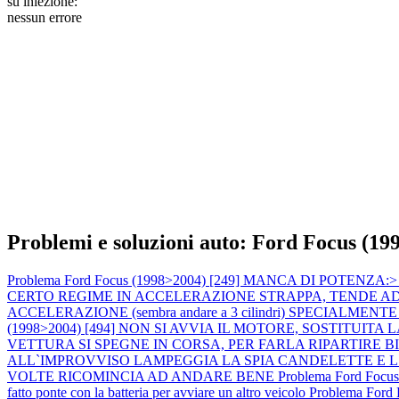
su iniezione:
nessun errore
Problemi e soluzioni auto: Ford Focus (19
Problema Ford Focus (1998>2004) [249] MANCA DI POTENZA:> calo 
CERTO REGIME IN ACCELERAZIONE STRAPPA, TENDE AD AN
ACCELERAZIONE (sembra andare a 3 cilindri) SPECIALMENTE A MOT
(1998>2004) [494] NON SI AVVIA IL MOTORE, SOSTITU
VETTURA SI SPEGNE IN CORSA, PER FARLA RIPARTIRE 
ALL`IMPROVVISO LAMPEGGIA LA SPIA CANDELETTE E 
VOLTE RICOMINCIA AD ANDARE BENE
Problema Ford Focus
fatto ponte con la batteria per avviare un altro veicolo
Problema For