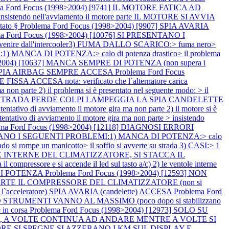
ma Ford Focus (1998>2004) [9741] IL MOTORE FATICA AD
o > insistendo nell'avviamento il motore parte IL MOTORE SI AVVIA
tato §
Problema Ford Focus (1998>2004) [9907] SPIA AVARIA
ma Ford Focus (1998>2004) [10076] SI PRESENTANO I
venire dall'intercooler3) FUMA DALLO SCARICO:> fuma nero>
 MANCA DI POTENZA:> calo di potenza drastico> il problema
8>2004) [10637] MANCA SEMPRE DI POTENZA (non supera i
ASI SPIA AIRBAG SEMPRE ACCESA
Problema Ford Focus
CCESA nota: verificato che l`alternatore carica
n parte 2) il problema si è presentato nel seguente modo: > il
TE SU STRADA PERDE COLPI LAMPEGGIA LA SPIA CANDELETTE
ivo di avviamento il motore gira ma non parte 2) il motore si è
tativo di avviamento il motore gira ma non parte > insistendo
ema Ford Focus (1998>2004) [12118] DIAGNOSI ERRORI
SENTANO I SEGUENTI PROBLEMI:1) MANCA DI POTENZA:> calo
 si rompe un manicotto> il soffio si avverte su strada 3) CASI:> 1
TOLE INTERNE DEL CLIMATIZZATORE, SI STACCA IL
l compressore e si accende il led sul tasto a/c) 2) le ventole interne
 DI POTENZA
Problema Ford Focus (1998>2004) [12593] NON
E IL COMPRESSORE DEL CLIMATIZZATORE (non si
acceleratore) SPIA AVARIA (candelette) ACCESA
Problema Ford
STRUMENTI VANNO AL MASSIMO (poco dopo si stabilizzano
 in corsa
Problema Ford Focus (1998>2004) [12973] SOLO SU
a), A VOLTE CONTINUA AD ANDARE MENTRE A VOLTE SI
MOTORE SI SPEGNE SI AZZERANO I KM SUL DISPLAY E