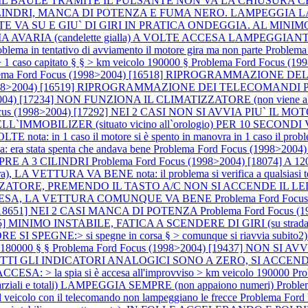
APRE IL BAULE TRAMITE IL PULSANTE NON VA LA CHIUSURA CE
A A 3 CILINDRI, MANCA DI POTENZA E FUMA NERO. LAMPEGGI
ANTE VA SU E GIU` DI GIRI IN PRATICA ONDEGGIA. AL MINI
ARIA (candelette gialla) A VOLTE ACCESA LAMPEGGIANTE nota: (d
roblema in tentativo di avviamento il motore gira ma non parte
Problem
1 caso capitato § § > km veicolo 190000 §
Problema Ford Focus 
lema Ford Focus (1998>2004) [16518] RIPROGRAMMAZIONE DE
(1998>2004) [16519] RIPROGRAMMAZIONE DEI TELECOMANDI P
04) [17234] NON FUNZIONA IL CLIMATIZZATORE (non viene alimentato
Focus (1998>2004) [17292] NEI 2 CASI NON SI AVVIA PIU` I
OBILIZER (situato vicino all`orologio) PER 10 SECONDI 
 1 caso il motore si è spento in manovra in 1 caso il problema si 
ra stata spenta che andava bene
Problema Ford Focus (1998>20
SEMPRE A 3 CILINDRI
Problema Ford Focus (1998>2004) [18074]
), LA VETTURA VA BENE nota: il problema si verifica a qualsiasi tem
ZATORE, PREMENDO IL TASTO A/C NON SI ACCENDE IL LED nota:
RE ACCESA, LA VETTURA COMUNQUE VA BENE
Problema Ford Foc
) [18651] NEI 2 CASI MANCA DI POTENZA
Problema Ford Focus (
055] MINIMO INSTABILE, FATICA A SCENDERE DI GIRI (su strada
NE:> si spegne in corsa § > comunque si riavvia subito2) SPI
o 180000 § §
Problema Ford Focus (1998>2004) [19437] NON SI AVVI
TUTTI GLI INDICATORI ANALOGICI SONO A ZERO, SI ACCE
CESA: > la spia si è accesa all'improvviso > km veicolo 190000
Pr
i e totali) LAMPEGGIA SEMPRE (non appaiono numeri)
Proble
l veicolo con il telecomando non lampeggiano le frecce
Problema For