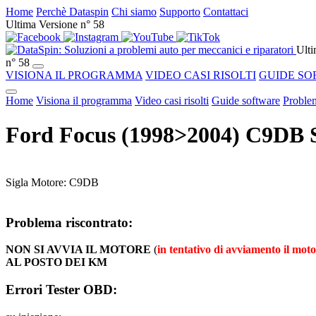
Home
Perchè Dataspin
Chi siamo
Supporto
Contattaci
Ultima Versione n° 58
Ulti
n° 58
VISIONA IL PROGRAMMA
VIDEO CASI RISOLTI
GUIDE SO
Home
Visiona il programma
Video casi risolti
Guide software
Problem
Ford Focus (1998>2004) C9DB
Sigla Motore: C9DB
Problema riscontrato:
NON SI AVVIA IL MOTORE
(
in tentativo di avviamento il moto
AL POSTO DEI KM
Errori Tester OBD: