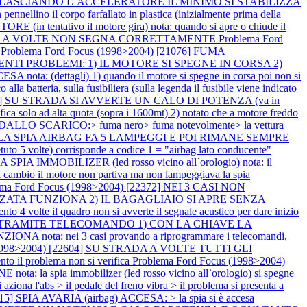
POI RILASCIANDO L`ACCELERATORE IL MINIMO SI STABILIZZA
llino il corpo farfallato in plastica (inizialmente prima della
(in tentativo il motore gira) nota: quando si apre o chiude il
RANTE A VOLTE NON SEGNA CORRETTAMENTE
Problema Ford
o
Problema Ford Focus (1998>2004) [21076] FUMA
EGUENTI PROBLEMI: 1) IL MOTORE SI SPEGNE IN CORSA 2)
ota: (dettagli) 1) quando il motore si spegne in corsa poi non si
lla batteria, sulla fusibiliera (sulla legenda il fusibile viene indicato
1953] SU STRADA SI AVVERTE UN CALO DI POTENZA (va in
ad alta quota (sopra i 1600mt) 2) notato che a motore freddo
DALLO SCARICO:> fuma nero> fuma notevolmente> la vettura
RE LA SPIA AIRBAG FA 5 LAMPEGGI E POI RIMANE SEMPRE
olte) corrisponde a codice 1 = "airbag lato conducente"
IMMOBILIZER (led rosso vicino all`orologio) nota: il
el cambio il motore non partiva ma non lampeggiava la spia
ema Ford Focus (1998>2004) [22372] NEI 3 CASI NON
TA FUNZIONA 2) IL BAGAGLIAIO SI APRE SENZA
lte il quadro non si avverte il segnale acustico per dare inizio
ATA TRAMITE TELECOMANDO 1) CON LA CHIAVE LA
: nei 3 casi provando a riprogrammare i telecomandi,
 (1998>2004) [22604] SU STRADA A VOLTE TUTTI GLI
 problema non si verifica
Problema Ford Focus (1998>2004)
a spia immobilizer (led rosso vicino all`orologio) si spegne
na l'abs > il pedale del freno vibra > il problema si presenta a
15] SPIA AVARIA (airbag) ACCESA: > la spia si è accesa