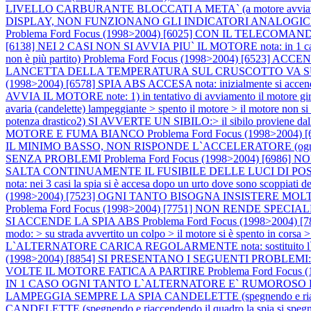
LIVELLO CARBURANTE BLOCCATI A META` (a motore avviat
DISPLAY, NON FUNZIONANO GLI INDICATORI ANALOGIC
Problema Ford Focus (1998>2004) [6025] CON IL TELE
[6138] NEI 2 CASI NON SI AVVIA PIU` IL MOTORE nota: in 1 caso il pro
non è più partito)
Problema Ford Focus (1998>2004) [6523
LANCETTA DELLA TEMPERATURA SUL CRUSCOTTO VA SU E GIU' SPI
(1998>2004) [6578] SPIA ABS ACCESA nota: inizialmente si accen
AVVIA IL MOTORE note: 1) in tentativo di avviamento il motore gira ma
avaria (candelette) lampeggiante > spento il motore > il motore non si
potenza drastico2) SI AVVERTE UN SIBILO:> il sibilo proviene dall
MOTORE E FUMA BIANCO
Problema Ford Focus (1998>2004
IL MINIMO BASSO, NON RISPONDE L`ACCELERATORE (ogni tan
SENZA PROBLEMI
Problema Ford Focus (1998>2004) [6
SALTA CONTINUAMENTE IL FUSIBILE DELLE LUCI DI PO
nota: nei 3 casi la spia si è accesa dopo un urto dove sono scoppiati de
(1998>2004) [7523] OGNI TANTO BISOGNA INSISTERE MO
Problema Ford Focus (1998>2004) [7751] NON RENDE SP
SI ACCENDE LA SPIA ABS
Problema Ford Focus (1998>2004) [789
modo: > su strada avvertito un colpo > il motore si è spento in corsa 
L`ALTERNATORE CARICA REGOLARMENTE nota: sostituito l`alternato
(1998>2004) [8854] SI PRESENTANO I SEGUENTI PROBLEMI:
VOLTE IL MOTORE FATICA A PARTIRE
Problema Ford Focu
IN 1 CASO OGNI TANTO L`ALTERNATORE E` RUMOROSO E
LAMPEGGIA SEMPRE LA SPIA CANDELETTE (spegnendo e riacc
CANDELETTE (spegnendo e riaccendendo il quadro la spia si speg