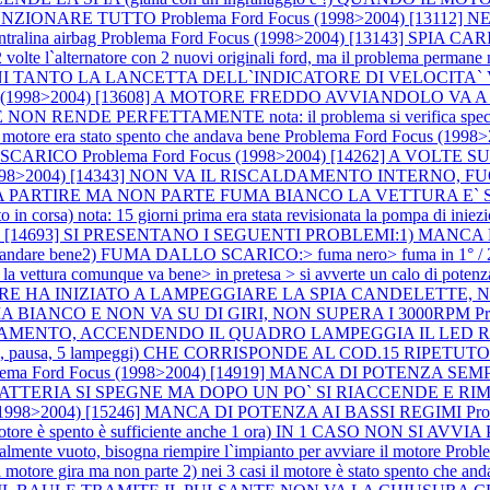
 FUNZIONARE TUTTO
Problema Ford Focus (1998>2004) [131
entralina airbag
Problema Ford Focus (1998>2004) [13143] SPIA 
ternatore con 2 nuovi originali ford, ma il problema permane nota
A OGNI TANTO LA LANCETTA DELL`INDICATORE DI VELOCITA`
cus (1998>2004) [13608] A MOTORE FREDDO AVVIANDOLO VA 
ENDE PERFETTAMENTE nota: il problema si verifica special
re era stato spento che andava bene
Problema Ford Focus (19
 SCARICO
Problema Ford Focus (1998>2004) [14262] A VOLTE
 (1998>2004) [14343] NON VA IL RISCALDAMENTO INTERNO
EMBRA PARTIRE MA NON PARTE FUMA BIANCO LA VETTURA E
orsa) nota: 15 giorni prima era stata revisionata la pompa di iniez
4) [14693] SI PRESENTANO I SEGUENTI PROBLEMI:1) MANCA DI POTE
nde ad andare bene2) FUMA DALLO SCARICO:> fuma nero> fuma in 1° / 2
 la vettura comunque va bene> in pretesa > si avverte un calo di potenz
OTORE HA INIZIATO A LAMPEGGIARE LA SPIA CANDELETT
A BIANCO E NON VA SU DI GIRI, NON SUPERA I 3000RPM
P
MENTO, ACCENDENDO IL QUADRO LAMPEGGIA IL LED ROSSO DE
, 5 lampeggi) CHE CORRISPONDE AL COD.15 RIPETUTO PIU` VOLT
lema Ford Focus (1998>2004) [14919] MANCA DI POTENZA S
PIA BATTERIA SI SPEGNE MA DOPO UN PO` SI RIACCENDE 
s (1998>2004) [15246] MANCA DI POTENZA AI BASSI REGIMI
Pr
otore è spento è sufficiente anche 1 ora) IN 1 CASO NON SI AVVIA P
rzialmente vuoto, bisogna riempire l`impianto per avviare il motore
Probl
 motore gira ma non parte 2) nei 3 casi il motore è stato spento che an