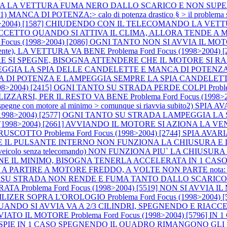
ARTENZA LA VETTURA FUMA NERO DALLO SCARICO E NON SUP
ANCA DI POTENZA:> calo di potenza drastico § > il problema 
1998>2004) [1587] CHIUDENDO CON IL TELECOMANDO LA VE
E ECCETTO QUANDO SI ATTIVA IL CLIMA, ALLORA TENDE A
rd Focus (1998>2004) [2086] OGNI TANTO NON SI AVVIA I
lmente), LA VETTURA VA BENE
Problema Ford Focus (1998>2004
SPEGNE, BISOGNA ATTENDERE CHE IL MOTORE SI RAFFREDDI P
AMPEGGIA LA SPIA DELLE CANDELETTE E MANCA DI POTENZA (a m
CA DI POTENZA E LAMPEGGIA SEMPRE LA SPIA CANDELET
(1998>2004) [2415] OGNI TANTO SU STRADA PERDE COLPI
Prob
LIZZARSI, PER IL RESTO VA BENE
Problema Ford Focus (199
ne con motore al minimo > comunque si riavvia subito2) SPIA AVARI
us (1998>2004) [2577] OGNI TANTO SU STRADA LAMPEGGIA
cus (1998>2004) [2661] AVVIANDO IL MOTORE SI AZIONA 
 CRUSCOTTO
Problema Ford Focus (1998>2004) [2744] SPIA 
NDO E IL PULSANTE INTERNO NON FUNZIONA LA CHIUSURA E
 1 CASO (veicolo senza telecomando) NON FUNZIONA PIU` LA C
IENE IL MINIMO, BISOGNA TENERLA ACCELERATA IN 1 CASO
IRE A MOTORE FREDDO, A VOLTE NON PARTE nota: accelerando si
 [3767] SU STRADA NON RENDE E FUMA TANTO DALLO SCARIC
ERATA
Problema Ford Focus (1998>2004) [5519] NON SI AV
ILIZER SOPRA L'OROLOGIO
Problema Ford Focus (1998>2004)
E QUANDO SI AVVIA VA A 2/3 CILINDRI, SPEGNENDO E RIA
VVIATO IL MOTORE
Problema Ford Focus (1998>2004) [5796]
LO LE SPIE IN 1 CASO SPEGNENDO IL QUADRO RIMANGONO 