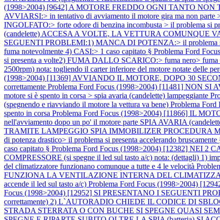
(1998>2004) [9642] A MOTORE FREDDO OGNI TANTO NON
AVVIARSI:> in tentativo di avviamento il motore gira ma non parte 
INGOLFATO:> forte odore di benzina incombusta > il problema si pre
(candelette) ACCESA A VOLTE, LA VETTURA COMUNQUE VA BENE no
SEGUENTI PROBLEMI:1) MANCA DI POTENZA:> il problema si pre
fuma notevolmente 4) CASI:> 1 caso capitato §
Problema Ford Foc
si presenta a volte2) FUMA DALLO SCARICO:> fuma nero> fuma no
2500rpm) nota: togliendo il carter inferiore del motore notate delle per
(1998>2004) [11369] AVVIANDO IL MOTORE, DOPO 30 SECONDI
correttamente
Problema Ford Focus (1998>2004) [11481] NON SI AVVIA
motore si è spento in corsa > spia avaria (candelette) lampeggiante
Pr
(spegnendo e riavviando il motore la vettura va bene)
Problema Ford 
spento in corsa
Problema Ford Focus (1998>2004) [11866] IL MOTORE S
nell'avviamento dopo un po' il motore parte SPIA AVARIA (candelet
TRAMITE LAMPEGGIO SPIA IMMOBILIZER PROCEDURA
di potenza drastico> il problema si presenta accelerando bruscament
caso capitato §
Problema Ford Focus (1998>2004) [12382] N
COMPRESSORE (si spegne il led sul tasto a/c) nota: (dettagli) 1) imposta
del climatizzatore funzionano comunque a tutte e 4 le velocità
Proble
FUNZIONA LA VENTILAZIONE INTERNA DEL CLIMATIZZA
accende il led sul tasto a/c)
Problema Ford Focus (1998>2004) [1
Focus (1998>2004) [12952] SI PRESENTANO I SEGUENTI PR
correttamente) 2) L`AUTORADIO CHIEDE IL CODICE DI SBLOCCO not
STRADA STERRATA O CON BUCHE SI SPEGNE QUASI SEMPR
SPEGNE E RIPARTE SUBITO OLTRE LA SPIA (batteria) SI AC