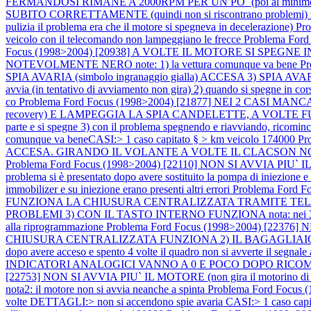
FERMANDOSI RIMANE A 2000RPM PER UN PO` (poi al minimo
SUBITO CORRETTAMENTE (quindi non si riscontrano problemi) nota: il 
pulizia il problema era che il motore si spegneva in decelerazione)
Pro
veicolo con il telecomando non lampeggiano le frecce
Problema Fo
Focus (1998>2004) [20938] A VOLTE IL MOTORE SI SPEGNE IN COR
NOTEVOLMENTE NERO note: 1) la vettura comunque va bene
P
SPIA AVARIA (simbolo ingranaggio gialla) ACCESA 3) SPIA AVARIA (
avvia (in tentativo di avviamento non gira) 2) quando si spegne in corsa 
co
Problema Ford Focus (1998>2004) [21877] NEI 2 CASI M
recovery) E LAMPEGGIA LA SPIA CANDELETTE, A VOLTE FUMA NOTEV
parte e si spegne 3) con il problema spegnendo e riavviando, ricomin
comunque va beneCASI:> 1 caso capitato § > km veicolo 174000
Pr
ACCESA. GIRANDO IL VOLANTE A VOLTE IL CLACSON NON FUNZIONA n
Problema Ford Focus (1998>2004) [22110] NON SI AVVIA PIU`
problema si è presentato dopo avere sostituito la pompa di iniezione
immobilizer e su iniezione erano presenti altri errori
Problema Ford 
FUNZIONA LA CHIUSURA CENTRALIZZATA TRAMITE TELE
PROBLEMI 3) CON IL TASTO INTERNO FUNZIONA nota: nei 3 casi prova
alla riprogrammazione
Problema Ford Focus (1998>2004) [2
CHIUSURA CENTRALIZZATA FUNZIONA 2) IL BAGAGLIAIO SI AP
dopo avere acceso e spento 4 volte il quadro non si avverte il segnale
INDICATORI ANALOGICI VANNO A 0 E POCO DOPO RICOMINCIANO 
[22753] NON SI AVVIA PIU` IL MOTORE (non gira il motorino di 
nota2: il motore non si avvia neanche a spinta
Problema Ford Focus (1
volte DETTAGLI:> non si accendono spie avaria CASI:> 1 caso capi