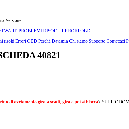
ma Versione
FTWARE
PROBLEMI RISOLTI
ERRORI OBD
i risolti
Errori OBD
Perchè Dataspin
Chi siamo
Supporto
Contattaci
P
 SCHEDA 40821
rino di avviamento gira a scatti, gira e poi si blocca
), SULL`ODOMETR