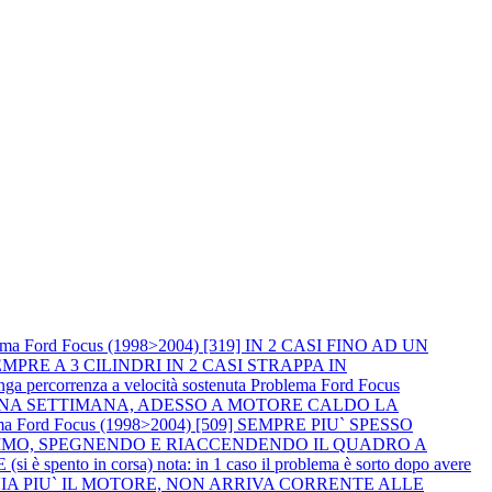
ema Ford Focus (1998>2004) [319] IN 2 CASI FINO AD UN
PRE A 3 CILINDRI IN 2 CASI STRAPPA IN
percorrenza a velocità sostenuta
Problema Ford Focus
R UNA SETTIMANA, ADESSO A MOTORE CALDO LA
ma Ford Focus (1998>2004) [509] SEMPRE PIU` SPESSO
NIMO, SPEGNENDO E RIACCENDENDO IL QUADRO A
spento in corsa) nota: in 1 caso il problema è sorto dopo avere
I AVVIA PIU` IL MOTORE, NON ARRIVA CORRENTE ALLE