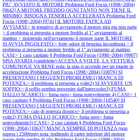
PIU` AVVIATO IL MOTORE
Problema Ford Focus (1998>2004)
[9642] A MOTORE FREDDO OGNI TANTO NON TIENE IL
MINIMO, BISOGNA TENERLA ACCELERATA
Problema Ford
Focus (1998>2004) [9741] IL MOTORE FATICA AD
AVVIARSI:> in tentativo di avviamento il motore gira ma non parte
> il problema si presenta a motore freddo al 1° avviamento al
mattino > insistendo nell'avviamento il motore parte IL MOTORE
SI AVVIA INGOLFATO:> forte odore di benzina incombusta > il
problema si presenta a motore freddo al 1° avviamento al mattino
CASI:> 1 caso capitato §
Problema Ford Focus (1998>2004) [9907]
SPIA AVARIA (candelette) ACCESA A VOLTE, LA VETTURA
COMUNQUE VA BENE nota: la spia si accende per un istante in
accelerazione
Problema Ford Focus (1998>2004) [10076] SI
PRESENTANO I SEGUENTI PROBLEMI:1) MANCA DI
POTENZA:> il problema si presenta a volte2) SI AVVERTE UN
SOFFIO:> il soffio sembra provenire dall'intercooler3) FUMA
DALLO SCARICO:> fuma nero> fuma notevolmente 4) CASI:> 1
caso capitato §
Problema Ford Focus (1998>2004) [10540] SI
PRESENTANO I SEGUENTI PROBLEMI:1) MANCA DI
POTENZA:> calo di potenza drastico> il problema si presenta a
volte2) FUMA DALLO SCARICO:> fuma nero> fuma
notevolmente3) CASI:> 2 casi capitati §
Problema Ford Focus
(1998>2004) [10637] MANCA SEMPRE DI POTENZA (non
supera i 2500rpm) nota: togliendo il carter inferiore del motore
notate delle perdite di olio
Problema Ford Focus (1998>2004)