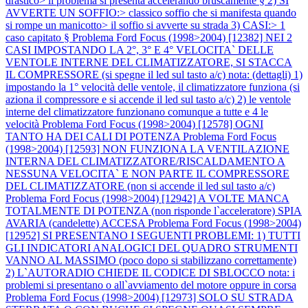
drastico> il problema si presenta accelerando bruscamente § 2) SI
AVVERTE UN SOFFIO:> classico soffio che si manifesta quando
si rompe un manicotto> il soffio si avverte su strada 3) CASI:> 1
caso capitato §
Problema Ford Focus (1998>2004) [12382] NEI 2
CASI IMPOSTANDO LA 2°, 3° E 4° VELOCITA` DELLE
VENTOLE INTERNE DEL CLIMATIZZATORE, SI STACCA
IL COMPRESSORE (si spegne il led sul tasto a/c) nota: (dettagli) 1)
impostando la 1° velocità delle ventole, il climatizzatore funziona (si
aziona il compressore e si accende il led sul tasto a/c) 2) le ventole
interne del climatizzatore funzionano comunque a tutte e 4 le
velocità
Problema Ford Focus (1998>2004) [12578] OGNI
TANTO HA DEI CALI DI POTENZA
Problema Ford Focus
(1998>2004) [12593] NON FUNZIONA LA VENTILAZIONE
INTERNA DEL CLIMATIZZATORE/RISCALDAMENTO A
NESSUNA VELOCITA` E NON PARTE IL COMPRESSORE
DEL CLIMATIZZATORE (non si accende il led sul tasto a/c)
Problema Ford Focus (1998>2004) [12942] A VOLTE MANCA
TOTALMENTE DI POTENZA (non risponde l`acceleratore) SPIA
AVARIA (candelette) ACCESA
Problema Ford Focus (1998>2004)
[12952] SI PRESENTANO I SEGUENTI PROBLEMI: 1) TUTTI
GLI INDICATORI ANALOGICI DEL QUADRO STRUMENTI
VANNO AL MASSIMO (poco dopo si stabilizzano correttamente)
2) L`AUTORADIO CHIEDE IL CODICE DI SBLOCCO nota: i
problemi si presentano o all`avviamento del motore oppure in corsa
Problema Ford Focus (1998>2004) [12973] SOLO SU STRADA