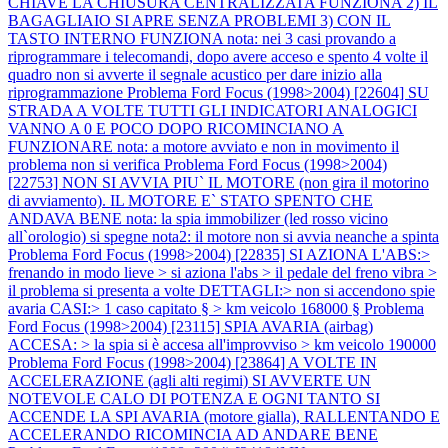
CHIAVE LA CHIUSURA CENTRALIZZATA FUNZIONA 2) IL
BAGAGLIAIO SI APRE SENZA PROBLEMI 3) CON IL
TASTO INTERNO FUNZIONA nota: nei 3 casi provando a
riprogrammare i telecomandi, dopo avere acceso e spento 4 volte il
quadro non si avverte il segnale acustico per dare inizio alla
riprogrammazione
Problema Ford Focus (1998>2004) [22604] SU
STRADA A VOLTE TUTTI GLI INDICATORI ANALOGICI
VANNO A 0 E POCO DOPO RICOMINCIANO A
FUNZIONARE nota: a motore avviato e non in movimento il
problema non si verifica
Problema Ford Focus (1998>2004)
[22753] NON SI AVVIA PIU` IL MOTORE (non gira il motorino
di avviamento). IL MOTORE E` STATO SPENTO CHE
ANDAVA BENE nota: la spia immobilizer (led rosso vicino
all`orologio) si spegne nota2: il motore non si avvia neanche a spinta
Problema Ford Focus (1998>2004) [22835] SI AZIONA L'ABS:>
frenando in modo lieve > si aziona l'abs > il pedale del freno vibra >
il problema si presenta a volte DETTAGLI:> non si accendono spie
avaria CASI:> 1 caso capitato § > km veicolo 168000 §
Problema
Ford Focus (1998>2004) [23115] SPIA AVARIA (airbag)
ACCESA: > la spia si è accesa all'improvviso > km veicolo 190000
Problema Ford Focus (1998>2004) [23864] A VOLTE IN
ACCELERAZIONE (agli alti regimi) SI AVVERTE UN
NOTEVOLE CALO DI POTENZA E OGNI TANTO SI
ACCENDE LA SPI AVARIA (motore gialla), RALLENTANDO E
ACCELERANDO RICOMINCIA AD ANDARE BENE