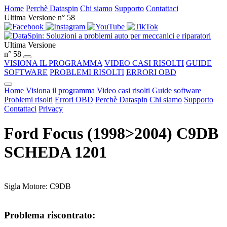
Home
Perchè Dataspin
Chi siamo
Supporto
Contattaci
Ultima Versione n° 58
Ultima Versione
n° 58
VISIONA IL PROGRAMMA
VIDEO CASI RISOLTI
GUIDE
SOFTWARE
PROBLEMI RISOLTI
ERRORI OBD
Home
Visiona il programma
Video casi risolti
Guide software
Problemi risolti
Errori OBD
Perchè Dataspin
Chi siamo
Supporto
Contattaci
Privacy
Ford Focus (1998>2004) C9DB
SCHEDA 1201
Sigla Motore: C9DB
Problema riscontrato: