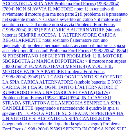
ACCENDE LA SPIA ABS
Problema Ford Focus (1998>2004)
[7894] NON SI AVVIA IL MOTORE note: 1) in tentativo di
avviamento il motore gira ma non parte 2) il problema si è presentato
nel seguente modo: > su strada avvertito un colpo > il motore si è
spento in corsa > il motore non si avvia
Problema Ford Focus
(1998>2004) [8282] SPIA CARICA ALTERNATORE (simbolo
batteria) SEMPRE ACCESA. L`ALTERNATORE CARICA
REGOLARMENTE nota: sostituito l`alternatore con uno
rigenerato, il problema permane nota2: avviando il motore la spia si
accende dopo 30 secondi
Problema Ford Focus (1998>2004) [8854]
SI PRESENTANO I SEGUENTI PROBLEMI: 1) IL MOTORE
SBORBOTTA 2) MANCA DI POTENZA: > il motore non supera
i 3000 rpm 3) FUMA NOTEVOLMENTE 4) A VOLTE IL
MOTORE FATICA A PARTIRE
Problema Ford Focus
(1998>2004) [9049] IN 1 CASO OGNI TANTO SI ACCENDE
LA SPIA CARICA ALTERNATORE (simbolo batteria) E NON
CARICA IN 1 CASO OGNI TANTO L`ALTERNATORE E`
RUMOROSO E HA UNA CARICA ELEVATA (16/17v)
Problema Ford Focus (1998>2004) [9554] IN 1 CASO SU
STRADA STRATTONA E LAMPEGGIA SEMPRE LA SPIA
CANDELETTE (spegnendo e riaccendendo il quadro la spia si
spegne) IN 1 CASO A VOLTE SU STRADA IN PRETESA HA
UN VUOTO E SI ACCENDE LA SPIA CANDELETTE
(spegnendo e riaccendendo il quadro la spia si spegne)
Problema
Ford Focus (1998>2004) [9599] SPENTO IN CORSA NON SI E`