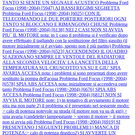
TANTO SI SENTE UN SEGNALE ACUSTICO
Problema Ford
Focus (1998>2004) [5947] AI BASSI REGIMI SEGHETTA
Problema Ford Focus (1998>2004) [6025] CON IL
TELECOMANDO LE DUE PORTIERE POSTERIORI OGNI
TANTO SI BLOCCANO E RIMANGONO CHIUSE
Problema
Ford Focus (1998>2004) [6138] NEI 2 CASI NON SI AVVIA
PIU` IL MOTORE nota: in 1 caso il problema si è verificato dopo
avere effettuato il tagliando con la sostituzione del filtro gasolio (il
motore inizialmente si è avviato, spento non è più partito)
Problema
Ford Focus (1998>2004) [6523] ACCENDENDO IL QUADRO
SI AZIONANO SEMPRE LE VENTOLE DEL RADIATORE
ALLA SECONDA VELOCITA' LA LANCETTA DELLA
TEMPERATURA SUL CRUSCOTTO VA SU E GIU' SPIA
AVARIA ACCESA nota: i problemi si sono presentati dopo avere
sostituito la pompa dell'acqua
Problema Ford Focus (1998>2004)
[6578] SPIA ABS ACCESA nota: inizialmente si accendeva ogni
tanto
Problema Ford Focus (1998>2004) [6676] SPIA ABS
ACCESA
Problema Ford Focus (1998>2004) [6812] NON SI
AVVIA IL MOTORE note: 1) in tentativo di avviamento il motore
gira ma non parte 2) il problema si è presentato nel seguente modo:
> calo di potenza notevole su strada (il motore non va su di giri) >
spia avaria (candelette) lampeggiante > spento il motore > il motore
non si avvia più
Problema Ford Focus (1998>2004) [6919] SI
PRESENTANO I SEGUENTI PROBLEMI:1) MANCA DI
POTENZA:> calo di potenza drastico2) SI AVVERTE UN