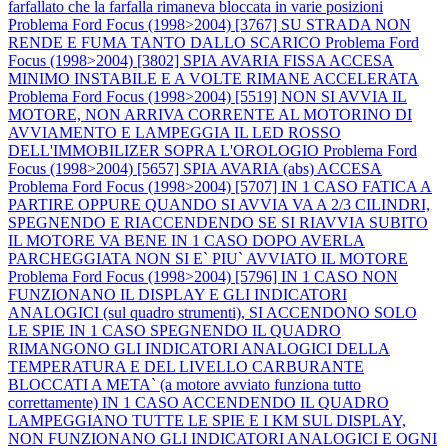
farfallato che la farfalla rimaneva bloccata in varie posizioni
Problema Ford Focus (1998>2004) [3767] SU STRADA NON
RENDE E FUMA TANTO DALLO SCARICO
Problema Ford
Focus (1998>2004) [3802] SPIA AVARIA FISSA ACCESA
MINIMO INSTABILE E A VOLTE RIMANE ACCELERATA
Problema Ford Focus (1998>2004) [5519] NON SI AVVIA IL
MOTORE, NON ARRIVA CORRENTE AL MOTORINO DI
AVVIAMENTO E LAMPEGGIA IL LED ROSSO
DELL'IMMOBILIZER SOPRA L'OROLOGIO
Problema Ford
Focus (1998>2004) [5657] SPIA AVARIA (abs) ACCESA
Problema Ford Focus (1998>2004) [5707] IN 1 CASO FATICA A
PARTIRE OPPURE QUANDO SI AVVIA VA A 2/3 CILINDRI,
SPEGNENDO E RIACCENDENDO SE SI RIAVVIA SUBITO
IL MOTORE VA BENE IN 1 CASO DOPO AVERLA
PARCHEGGIATA NON SI E` PIU` AVVIATO IL MOTORE
Problema Ford Focus (1998>2004) [5796] IN 1 CASO NON
FUNZIONANO IL DISPLAY E GLI INDICATORI
ANALOGICI (sul quadro strumenti), SI ACCENDONO SOLO
LE SPIE IN 1 CASO SPEGNENDO IL QUADRO
RIMANGONO GLI INDICATORI ANALOGICI DELLA
TEMPERATURA E DEL LIVELLO CARBURANTE
BLOCCATI A META` (a motore avviato funziona tutto
correttamente) IN 1 CASO ACCENDENDO IL QUADRO
LAMPEGGIANO TUTTE LE SPIE E I KM SUL DISPLAY,
NON FUNZIONANO GLI INDICATORI ANALOGICI E OGNI