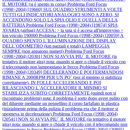
IL MOTORE (si è spento in corsa)
Problema Ford Focus
(1998>2004) [19660] SUL QUADRO STRUMENTI A VOLTE
TUTTI GLI INDICATORI ANALOGICI SONO A ZERO, SI
ACCENDONO SOLO LA SPIA OLIO E QUELLA DELLA
BATTERIA
Problema Ford Focus (1998>2004) [19874] SPIA
AVARIA (airbag) ACCESA: > la spia si è accesa all'improvviso >
km veicolo 190000
Problema Ford Focus (1998>2004) [20059] A
QUADRO SPENTO L`ILLUMINAZIONE DEL DISPLAY
DELL`ODOMETRO (km parziali e totali) LAMPEGGIA
SEMPRE (non appaiono numeri)
Problema Ford Focus
(1998>2004) [20301] NON SI AVVIA PIU` IL MOTORE (in
tentativo il motore gira) nota: quando si apre o chiude il veicolo con
il telecomando non lampeggiano le frecce
Problema Ford Focus
(1998>2004) [20349] DECELERANDO E POI FERMANDOSI
RIMANE A 2000RPM PER UN PO` (poi al minimo si stabilizza
correttamente). IN FOLLE ACCELERANDO E POI
RILASCIANDO L`ACCELERATORE IL MINIMO SI
STABILIZZA SUBITO CORRETTAMENTE (quindi non si
riscontrano problemi) nota: il problema è sorto dopo avere pulito con
del diluente mediante un pennellino il corpo farfallato in plastica
(inizialmente prima della pulizia il problema era che il motore si
spegneva in decelerazione)
Problema Ford Focus (1998>2004)
[20541] NON SI AVVIA PIU` IL MOTORE (in tentativo il motore
gira) nota: quando si apre o chiude il veicolo con il telecomando non
lampeggiano le frecce
Problema Ford Focus (1998>2004) [20805]