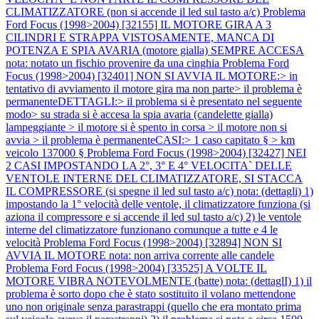
CLIMATIZZATORE (non si accende il led sul tasto a/c)
Problema
Ford Focus (1998>2004) [32155] IL MOTORE GIRA A 3
CILINDRI E STRAPPA VISTOSAMENTE, MANCA DI
POTENZA E SPIA AVARIA (motore gialla) SEMPRE ACCESA
nota: notato un fischio provenire da una cinghia
Problema Ford
Focus (1998>2004) [32401] NON SI AVVIA IL MOTORE:> in
tentativo di avviamento il motore gira ma non parte> il problema è
permanenteDETTAGLI:> il problema si è presentato nel seguente
modo> su strada si è accesa la spia avaria (candelette gialla)
lampeggiante > il motore si è spento in corsa > il motore non si
avvia > il problema è permanenteCASI:> 1 caso capitato § > km
veicolo 137000 §
Problema Ford Focus (1998>2004) [32427] NEI
2 CASI IMPOSTANDO LA 2°, 3° E 4° VELOCITA` DELLE
VENTOLE INTERNE DEL CLIMATIZZATORE, SI STACCA
IL COMPRESSORE (si spegne il led sul tasto a/c) nota: (dettagli) 1)
impostando la 1° velocità delle ventole, il climatizzatore funziona (si
aziona il compressore e si accende il led sul tasto a/c) 2) le ventole
interne del climatizzatore funzionano comunque a tutte e 4 le
velocità
Problema Ford Focus (1998>2004) [32894] NON SI
AVVIA IL MOTORE nota: non arriva corrente alle candele
Problema Ford Focus (1998>2004) [33525] A VOLTE IL
MOTORE VIBRA NOTEVOLMENTE (batte) nota: (dettaglI) 1) il
problema è sorto dopo che è stato sostituito il volano mettendone
uno non originale senza parastrappi (quello che era montato prima