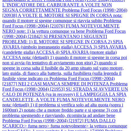
L`INDICATORE DEL CARBURANTE A VOLTE NON
SEGNA CORRETTAMENTE
Problema Ford Focus (1998>2004)
[20938] A VOLTE IL MOTORE SI SPEGNE IN CORSA nota:
quando il motore si spegne comunque si riavvia subito
Problema
Ford Focus (1998>2004) [21076] FUMA NOTEVOLMENTE
NERO note: 1) la vettura comunque va bene
Problema Ford Focus
(1998>2004) [21842] SI PRESENTANO I SEGUENTI
PROBLEMI: 1) IL MOTORE SI SPEGNE IN CORSA 2) SPIA
AVARIA (simbolo ingranaggio gialla) ACCESA 3) SPIA AVARIA
(candelette gialla) ACCESA 4) SPIA AVARIA (motore gialla)
ACCESA nota: (dettagli) 1) quando il motore si spegne in corsa poi
non si avvia (in tentativo di avviamento non gira) 2) quando si
spegne in corsa salta il fusibile da 20 amp situato sul vano motore,
lato guida, di fianco alla batteria, sulla fusibiliera (sulla legenda il
fusibile viene indicato co
Problema Ford Focus (1998>2004)
[21877] NEI 2 CASI MANCA SEMPRE DI POTENZA
Problema
Ford Focus (1998>2004) [21953] SU STRADA SI AVVERTE UN
CALO DI POTENZA (va in recovery) E LAMPEGGIA LA SPIA
CANDELETTE, A VOLTE FUMA NOTEVOLMENTE NERO
nota: (dettagli) 1) il problema si verifica solo ad alta quota (sopra i
1600mt) 2) notato che a motore freddo parte e si spegne 3) con il
problema spegnendo e riavviando, ricomincia ad andare bene
Problema Ford Focus (1998>2004) [21972] FUMA DALLO
SCARICO:> fuma nero> fuma notevolmente> la vettura comunque