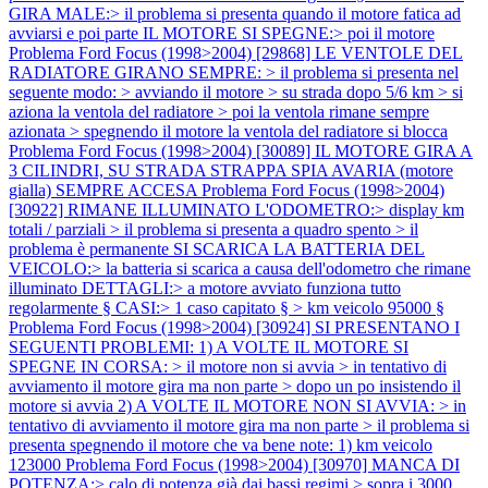
GIRA MALE:> il problema si presenta quando il motore fatica ad
avviarsi e poi parte IL MOTORE SI SPEGNE:> poi il motore
Problema Ford Focus (1998>2004) [29868] LE VENTOLE DEL
RADIATORE GIRANO SEMPRE: > il problema si presenta nel
seguente modo: > avviando il motore > su strada dopo 5/6 km > si
aziona la ventola del radiatore > poi la ventola rimane sempre
azionata > spegnendo il motore la ventola del radiatore si blocca
Problema Ford Focus (1998>2004) [30089] IL MOTORE GIRA A
3 CILINDRI, SU STRADA STRAPPA SPIA AVARIA (motore
gialla) SEMPRE ACCESA
Problema Ford Focus (1998>2004)
[30922] RIMANE ILLUMINATO L'ODOMETRO:> display km
totali / parziali > il problema si presenta a quadro spento > il
problema è permanente SI SCARICA LA BATTERIA DEL
VEICOLO:> la batteria si scarica a causa dell'odometro che rimane
illuminato DETTAGLI:> a motore avviato funziona tutto
regolarmente § CASI:> 1 caso capitato § > km veicolo 95000 §
Problema Ford Focus (1998>2004) [30924] SI PRESENTANO I
SEGUENTI PROBLEMI: 1) A VOLTE IL MOTORE SI
SPEGNE IN CORSA: > il motore non si avvia > in tentativo di
avviamento il motore gira ma non parte > dopo un po insistendo il
motore si avvia 2) A VOLTE IL MOTORE NON SI AVVIA: > in
tentativo di avviamento il motore gira ma non parte > il problema si
presenta spegnendo il motore che va bene note: 1) km veicolo
123000
Problema Ford Focus (1998>2004) [30970] MANCA DI
POTENZA:> calo di potenza già dai bassi regimi > sopra i 3000