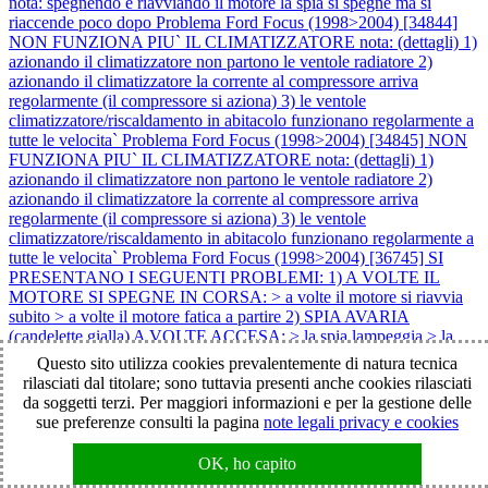
nota: spegnendo e riavviando il motore la spia si spegne ma si
riaccende poco dopo
Problema Ford Focus (1998>2004) [34844]
NON FUNZIONA PIU` IL CLIMATIZZATORE nota: (dettagli) 1)
azionando il climatizzatore non partono le ventole radiatore 2)
azionando il climatizzatore la corrente al compressore arriva
regolarmente (il compressore si aziona) 3) le ventole
climatizzatore/riscaldamento in abitacolo funzionano regolarmente a
tutte le velocita`
Problema Ford Focus (1998>2004) [34845] NON
FUNZIONA PIU` IL CLIMATIZZATORE nota: (dettagli) 1)
azionando il climatizzatore non partono le ventole radiatore 2)
azionando il climatizzatore la corrente al compressore arriva
regolarmente (il compressore si aziona) 3) le ventole
climatizzatore/riscaldamento in abitacolo funzionano regolarmente a
tutte le velocita`
Problema Ford Focus (1998>2004) [36745] SI
PRESENTANO I SEGUENTI PROBLEMI: 1) A VOLTE IL
MOTORE SI SPEGNE IN CORSA: > a volte il motore si riavvia
subito > a volte il motore fatica a partire 2) SPIA AVARIA
(candelette gialla) A VOLTE ACCESA: > la spia lampeggia > la
spia si accende quando il motore si spegne in corsa > km veicolo
Questo sito utilizza cookies prevalentemente di natura tecnica
116243
Problema Ford Focus (1998>2004) [37032]
rilasciati dal titolare; sono tuttavia presenti anche cookies rilasciati
IMPOSTANDO LA 3° E LA 4° VELOCITA` DELLA
da soggetti terzi. Per maggiori informazioni e per la gestione delle
VENTOLA IN ABITACOLO SI SPEGNE IL
sue preferenze consulti la pagina
note legali privacy e cookies
CLIMATIZZATORE (si spegne la spia sul tasto A/C) e non
funziona la ventola in abitacolo nota: impostando la 1° e la 2°
OK, ho capito
velocità della ventola in abitacolo > il climatizzatore funziona >