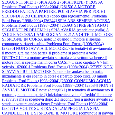
SEGUENTI SPIE: 1) SPIA ABS 2) SPIA FRENI (!) ROSSA
Problema Ford Focus (1998>2004) [26150] A MOTORE
FREDDO FATICA A PARTIRE, POI SI AVVIA PER POCHI
SECONDI A 2/3 CILINDRI (dopo gira regolarmente)
Problema
Ford Focus (1998>2004) [26244] SPIA ABS SEMPRE ACCESA
Problema Ford Focus (1998>2004) [26393] SI PRESENTANO I
SEGUENTI PROBLEMI: 1) SPIA AVARIA (candelette gialla) A
VOLTE ACCESA LAMPEGGIANTE 2) A VOLTE IL MOTORE
SI SPEGNE IN CORSA note: 1) quando il motore si spegne
comunque si riavvia subito
Problema Ford Focus (1998>2004)
[27236] NON SI AVVIA IL MOTORE:> in tentativi di avviamento
il motore gira ma non parte> il problema si presenta a volte
DETTAGLI:> a motore avviato su strada > la vettura va bene> il
motore non si spegne mai in corsa CASI:> 1 caso capitato § > km
veicolo 162000 §
Problema Ford Focus (1998>2004) [27352] NON
SI AVVIA PIU` IL MOTORE (spento che andava bene) nota:
inizialmente si era spento in corsa e ripartito dopo circa 30 minuti
Problema Ford Focus (1998>2004) [28090] CONSUMO ACQUA
RADIATORE
Problema Ford Focus (1998>2004) [28534] NON SI
AVVIA IL MOTORE nota: (dettagli) 1) in tentativo di avviamento il
motore gira ma non parte 2) inizialmente a volte (a freddo) il motore
si avviava ma si spegneva dopo 2/3 secondi (poi a motore avviato su
strada la vettura andava bene)
Problema Ford Focus (1998>2004)
[28577] A VOLTE SU STRADA LAMPEGGIA LA SPIA
CANDELETTE E SI SPEGNE IL MOTORE (comunque si riavvia