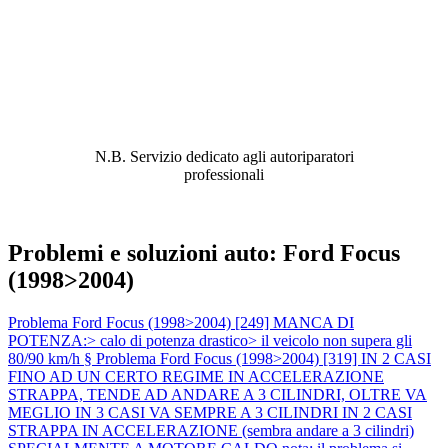
ABBIAMO LA SOLUZIONE AL
PROBLEMA!
N.B. Servizio dedicato agli autoriparatori
professionali
Problemi e soluzioni auto: Ford Focus
(1998>2004)
Problema Ford Focus (1998>2004) [249] MANCA DI
POTENZA:> calo di potenza drastico> il veicolo non supera gli
80/90 km/h §
Problema Ford Focus (1998>2004) [319] IN 2 CASI
FINO AD UN CERTO REGIME IN ACCELERAZIONE
STRAPPA, TENDE AD ANDARE A 3 CILINDRI, OLTRE VA
MEGLIO IN 3 CASI VA SEMPRE A 3 CILINDRI IN 2 CASI
STRAPPA IN ACCELERAZIONE (sembra andare a 3 cilindri)