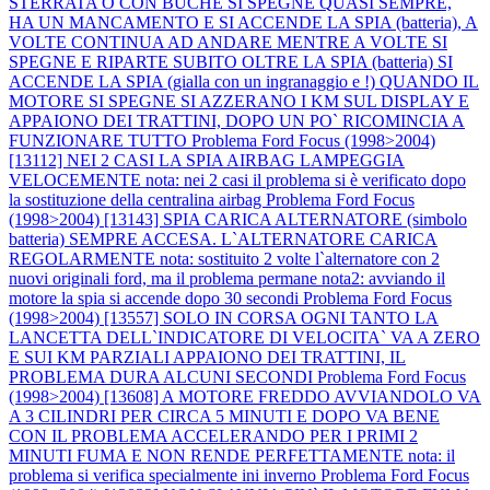
STERRATA O CON BUCHE SI SPEGNE QUASI SEMPRE,
HA UN MANCAMENTO E SI ACCENDE LA SPIA (batteria), A
VOLTE CONTINUA AD ANDARE MENTRE A VOLTE SI
SPEGNE E RIPARTE SUBITO OLTRE LA SPIA (batteria) SI
ACCENDE LA SPIA (gialla con un ingranaggio e !) QUANDO IL
MOTORE SI SPEGNE SI AZZERANO I KM SUL DISPLAY E
APPAIONO DEI TRATTINI, DOPO UN PO` RICOMINCIA A
FUNZIONARE TUTTO
Problema Ford Focus (1998>2004)
[13112] NEI 2 CASI LA SPIA AIRBAG LAMPEGGIA
VELOCEMENTE nota: nei 2 casi il problema si è verificato dopo
la sostituzione della centralina airbag
Problema Ford Focus
(1998>2004) [13143] SPIA CARICA ALTERNATORE (simbolo
batteria) SEMPRE ACCESA. L`ALTERNATORE CARICA
REGOLARMENTE nota: sostituito 2 volte l`alternatore con 2
nuovi originali ford, ma il problema permane nota2: avviando il
motore la spia si accende dopo 30 secondi
Problema Ford Focus
(1998>2004) [13557] SOLO IN CORSA OGNI TANTO LA
LANCETTA DELL`INDICATORE DI VELOCITA` VA A ZERO
E SUI KM PARZIALI APPAIONO DEI TRATTINI, IL
PROBLEMA DURA ALCUNI SECONDI
Problema Ford Focus
(1998>2004) [13608] A MOTORE FREDDO AVVIANDOLO VA
A 3 CILINDRI PER CIRCA 5 MINUTI E DOPO VA BENE
CON IL PROBLEMA ACCELERANDO PER I PRIMI 2
MINUTI FUMA E NON RENDE PERFETTAMENTE nota: il
problema si verifica specialmente ini inverno
Problema Ford Focus