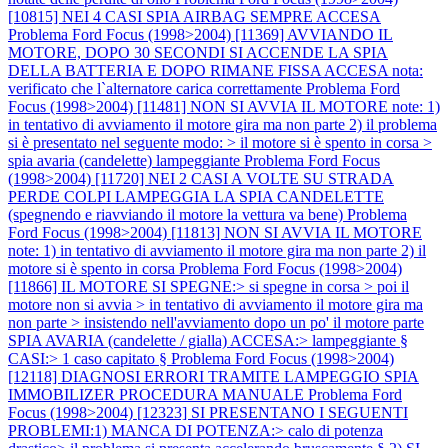
[10815] NEI 4 CASI SPIA AIRBAG SEMPRE ACCESA
Problema Ford Focus (1998>2004) [11369] AVVIANDO IL
MOTORE, DOPO 30 SECONDI SI ACCENDE LA SPIA
DELLA BATTERIA E DOPO RIMANE FISSA ACCESA nota:
verificato che l`alternatore carica correttamente
Problema Ford
Focus (1998>2004) [11481] NON SI AVVIA IL MOTORE note: 1)
in tentativo di avviamento il motore gira ma non parte 2) il problema
si è presentato nel seguente modo: > il motore si è spento in corsa >
spia avaria (candelette) lampeggiante
Problema Ford Focus
(1998>2004) [11720] NEI 2 CASI A VOLTE SU STRADA
PERDE COLPI LAMPEGGIA LA SPIA CANDELETTE
(spegnendo e riavviando il motore la vettura va bene)
Problema
Ford Focus (1998>2004) [11813] NON SI AVVIA IL MOTORE
note: 1) in tentativo di avviamento il motore gira ma non parte 2) il
motore si è spento in corsa
Problema Ford Focus (1998>2004)
[11866] IL MOTORE SI SPEGNE:> si spegne in corsa > poi il
motore non si avvia > in tentativo di avviamento il motore gira ma
non parte > insistendo nell'avviamento dopo un po' il motore parte
SPIA AVARIA (candelette / gialla) ACCESA:> lampeggiante §
CASI:> 1 caso capitato §
Problema Ford Focus (1998>2004)
[12118] DIAGNOSI ERRORI TRAMITE LAMPEGGIO SPIA
IMMOBILIZER PROCEDURA MANUALE
Problema Ford
Focus (1998>2004) [12323] SI PRESENTANO I SEGUENTI
PROBLEMI:1) MANCA DI POTENZA:> calo di potenza