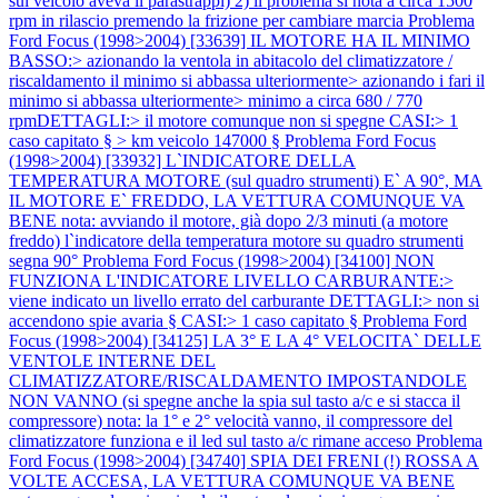
sul veicolo aveva il parastrappi) 2) il problema si nota a circa 1500
rpm in rilascio premendo la frizione per cambiare marcia
Problema
Ford Focus (1998>2004) [33639] IL MOTORE HA IL MINIMO
BASSO:> azionando la ventola in abitacolo del climatizzatore /
riscaldamento il minimo si abbassa ulteriormente> azionando i fari il
minimo si abbassa ulteriormente> minimo a circa 680 / 770
rpmDETTAGLI:> il motore comunque non si spegne CASI:> 1
caso capitato § > km veicolo 147000 §
Problema Ford Focus
(1998>2004) [33932] L`INDICATORE DELLA
TEMPERATURA MOTORE (sul quadro strumenti) E` A 90°, MA
IL MOTORE E` FREDDO, LA VETTURA COMUNQUE VA
BENE nota: avviando il motore, già dopo 2/3 minuti (a motore
freddo) l`indicatore della temperatura motore su quadro strumenti
segna 90°
Problema Ford Focus (1998>2004) [34100] NON
FUNZIONA L'INDICATORE LIVELLO CARBURANTE:>
viene indicato un livello errato del carburante DETTAGLI:> non si
accendono spie avaria § CASI:> 1 caso capitato §
Problema Ford
Focus (1998>2004) [34125] LA 3° E LA 4° VELOCITA` DELLE
VENTOLE INTERNE DEL
CLIMATIZZATORE/RISCALDAMENTO IMPOSTANDOLE
NON VANNO (si spegne anche la spia sul tasto a/c e si stacca il
compressore) nota: la 1° e 2° velocità vanno, il compressore del
climatizzatore funziona e il led sul tasto a/c rimane acceso
Problema
Ford Focus (1998>2004) [34740] SPIA DEI FRENI (!) ROSSA A
VOLTE ACCESA, LA VETTURA COMUNQUE VA BENE