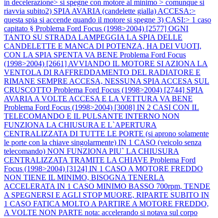
in decelerazione> si spegne con motore al minimo > comunque si
riavvia subito2) SPIA AVARIA (candelette gialla) ACCESA:>
questa spia si accende quando il motore si spegne 3) CASI:> 1 caso
capitato §
Problema Ford Focus (1998>2004) [2577] OGNI
TANTO SU STRADA LAMPEGGIA LA SPIA DELLE
CANDELETTE E MANCA DI POTENZA, HA DEI VUOTI,
CON LA SPIA SPENTA VA BENE
Problema Ford Focus
(1998>2004) [2661] AVVIANDO IL MOTORE SI AZIONA LA
VENTOLA DI RAFFREDDAMENTO DEL RADIATORE E
RIMANE SEMPRE ACCESA, NESSUNA SPIA ACCESA SUL
CRUSCOTTO
Problema Ford Focus (1998>2004) [2744] SPIA
AVARIA A VOLTE ACCESA E LA VETTURA VA BENE
Problema Ford Focus (1998>2004) [3008] IN 2 CASI CON IL
TELECOMANDO E IL PULSANTE INTERNO NON
FUNZIONA LA CHIUSURA E L`APERTURA
CENTRALIZZATA DI TUTTE LE PORTE (si aprono solamente
le porte con la chiave singolarmente) IN 1 CASO (veicolo senza
telecomando) NON FUNZIONA PIU` LA CHIUSURA
CENTRALIZZATA TRAMITE LA CHIAVE
Problema Ford
Focus (1998>2004) [3124] IN 1 CASO A MOTORE FREDDO
NON TIENE IL MINIMO, BISOGNA TENERLA
ACCELERATA IN 1 CASO MINIMO BASSO 700rpm, TENDE
A SPEGNERSI E AGLI STOP MUORE, RIPARTE SUBITO IN
1 CASO FATICA MOLTO A PARTIRE A MOTORE FREDDO,
A VOLTE NON PARTE nota: accelerando si notava sul corpo