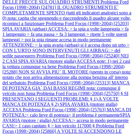
DELLE FRECCE SUL QUADRO STRUMENTI
Problema Ford
Focus (1998>2004) [24781] IL QUADRO STRUMENTI E`
COMPLETAMENTE SPENTO (tutti gli indicatori analogici sono a
0) nota: capita che spegnendo e riaccendendo il quadro alcune volte,
ricominci a funzionare
Problema Ford Focus (1998>2004) [25203]
SPIA AVARIA (airbag) ACCESA: > la spia a volte lampeggia > fa
1 lampeggio > fa una pausa > fa 3 lampeggi > ripete 5 volte questi
lampeggi > poi la spia rimane accesa in modo permanente
ATTENZIONE: > la spia avaria (airbag) si è accesa dopo un urto >
CON L'URTO SONO INTERVENUTI GLI AIRBAG: > del
sedile passeggero
Problema Ford Focus (1998>2004) [25240] NEI
2 CASI SPIA AVARIA (motore gialla) ACCESA note: 1) nei 2 casi
la vettura comunque va bene
Problema Ford Focus (1998>2004)
[25288] NON SI AVVIA PIU` IL MOTORE (spento in corsa) nota:
notato che non arriva alimentazione alla pompa benzina all' interno
del serbatoio
Problema Ford Focus (1998>2004) [25313] MANCA
DI POTENZA GIA` DAI BASSI REGIMI nota: comunque il
veicolo non fuma
Problema Ford Focus (1998>2004) [25750] § SI
PRESENTANO I SEGUENTI PROBLEMI: § 1) A VOLTE
MANCA DI POTENZA § 2) SPIA AVARIA (motore gialla)
ACCESA
Problema Ford Focus (1998>2004) [25763] MANCA DI
POTENZA:> calo lieve di potenza> il problema è permanenteSPIA
AVARIA (motore / gialla) ACCESA:> accesa in modo permanente
CASI:> 1 caso capitato § > km veicolo 117000 §
Problema Ford
Focus (1998>2004) [25860] A VOLTE SI ACCENDONO LE