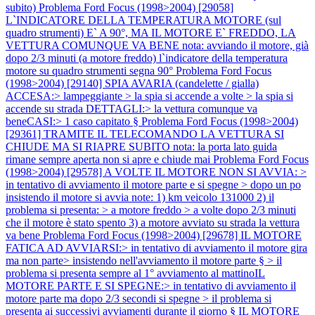
subito)
Problema Ford Focus (1998>2004) [29058]
L`INDICATORE DELLA TEMPERATURA MOTORE (sul
quadro strumenti) E` A 90°, MA IL MOTORE E` FREDDO, LA
VETTURA COMUNQUE VA BENE nota: avviando il motore, già
dopo 2/3 minuti (a motore freddo) l`indicatore della temperatura
motore su quadro strumenti segna 90°
Problema Ford Focus
(1998>2004) [29140] SPIA AVARIA (candelette / gialla)
ACCESA:> lampeggiante > la spia si accende a volte > la spia si
accende su strada DETTAGLI:> la vettura comunque va
beneCASI:> 1 caso capitato §
Problema Ford Focus (1998>2004)
[29361] TRAMITE IL TELECOMANDO LA VETTURA SI
CHIUDE MA SI RIAPRE SUBITO nota: la porta lato guida
rimane sempre aperta non si apre e chiude mai
Problema Ford Focus
(1998>2004) [29578] A VOLTE IL MOTORE NON SI AVVIA: >
in tentativo di avviamento il motore parte e si spegne > dopo un po
insistendo il motore si avvia note: 1) km veicolo 131000 2) il
problema si presenta: > a motore freddo > a volte dopo 2/3 minuti
che il motore è stato spento 3) a motore avviato su strada la vettura
va bene
Problema Ford Focus (1998>2004) [29678] IL MOTORE
FATICA AD AVVIARSI:> in tentativo di avviamento il motore gira
ma non parte> insistendo nell'avviamento il motore parte § > il
problema si presenta sempre al 1° avviamento al mattinoIL
MOTORE PARTE E SI SPEGNE:> in tentativo di avviamento il
motore parte ma dopo 2/3 secondi si spegne > il problema si
presenta ai successivi avviamenti durante il giorno § IL MOTORE