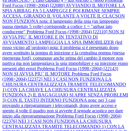
va beneCASI:> 1 caso capitato § > km veicolo 174000
Problema
Ford Focus (1998>2004) [22080] AVVIANDO IL MOTORE LA
SPIA AIRBAG FA 5 LAMPEGGI E POI RIMANE SEMPRE
ACCESA. GIRANDO IL VOLANTE A VOLTE IL CLACSON
NON FUNZIONA nota: il lampeggio della spia (un lampeggio
pausa ripetuto 5 volte) corrisponde a codice 1 = "airbag lato
conducente"
Problema Ford Focus (1998>2004) [22110] NON SI
AVVIA PIU` IL MOTORE E IN TENTATIVO DI
AVVIAMENTO LAMPEGGIA LA SPIA IMMOBILIZER (led
rosso vicino all`orologio) nota: il problema si è presentato dopo
avere sostituito la pompa di iniezione e la centralina pompa (messa
rigenerata ford), comunque anche prima del cambio il motore non
partiva ma non lampeggiava la spia immobilizer e su iniezione erano
presenti altri errori
Problema Ford Focus (1998>2004) [22143]
NON SI AVVIA PIU` IL MOTORE
Problema Ford Focus
(1998>2004) [22372] NEI 3 CASI NON FUNZIONA LA
CHIUSURA CENTRALIZZATA TRAMITE TELECOMANDO
1) CON LA CHIAVE LA CHIUSURA CENTRALIZZATA
FUNZIONA 2) IL BAGAGLIAIO SI APRE SENZA PROBLEMI
3) CON IL TASTO INTERNO FUNZIONA nota: nei 3 casi
provando a riprogrammare i telecomandi, dopo avere acceso e
spento 4 volte il quadro non si avverte il segnale acustico per dare
inizio alla riprogrammazione
Problema Ford Focus (1998>2004)
[22376] NEI 3 CASI NON FUNZIONA LA CHIUSURA
CENTRALIZZATA TRAMITE TELECOMANDO 1) CON LA