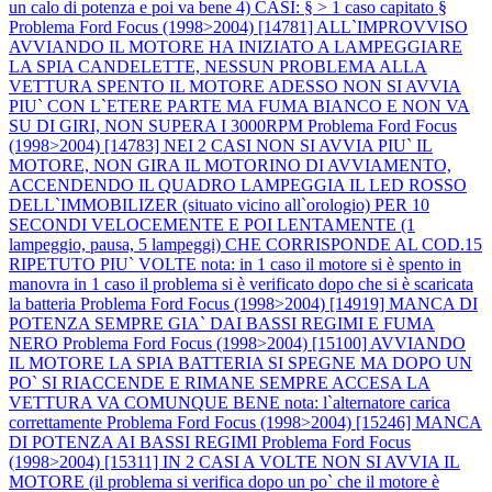
un calo di potenza e poi va bene 4) CASI: § > 1 caso capitato §
Problema Ford Focus (1998>2004) [14781] ALL`IMPROVVISO
AVVIANDO IL MOTORE HA INIZIATO A LAMPEGGIARE
LA SPIA CANDELETTE, NESSUN PROBLEMA ALLA
VETTURA SPENTO IL MOTORE ADESSO NON SI AVVIA
PIU` CON L`ETERE PARTE MA FUMA BIANCO E NON VA
SU DI GIRI, NON SUPERA I 3000RPM
Problema Ford Focus
(1998>2004) [14783] NEI 2 CASI NON SI AVVIA PIU` IL
MOTORE, NON GIRA IL MOTORINO DI AVVIAMENTO,
ACCENDENDO IL QUADRO LAMPEGGIA IL LED ROSSO
DELL`IMMOBILIZER (situato vicino all`orologio) PER 10
SECONDI VELOCEMENTE E POI LENTAMENTE (1
lampeggio, pausa, 5 lampeggi) CHE CORRISPONDE AL COD.15
RIPETUTO PIU` VOLTE nota: in 1 caso il motore si è spento in
manovra in 1 caso il problema si è verificato dopo che si è scaricata
la batteria
Problema Ford Focus (1998>2004) [14919] MANCA DI
POTENZA SEMPRE GIA` DAI BASSI REGIMI E FUMA
NERO
Problema Ford Focus (1998>2004) [15100] AVVIANDO
IL MOTORE LA SPIA BATTERIA SI SPEGNE MA DOPO UN
PO` SI RIACCENDE E RIMANE SEMPRE ACCESA LA
VETTURA VA COMUNQUE BENE nota: l`alternatore carica
correttamente
Problema Ford Focus (1998>2004) [15246] MANCA
DI POTENZA AI BASSI REGIMI
Problema Ford Focus
(1998>2004) [15311] IN 2 CASI A VOLTE NON SI AVVIA IL
MOTORE (il problema si verifica dopo un po` che il motore è