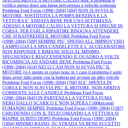
SPECIALMENTE A MOTORE CALDO nota: il problema si
verifica spesso dopo una lunga percorrenza a velocità sostenuta
Problema Ford Focus (1998>2004) [494] NON SI AVVIA IL
MOTORE, SOSTITUITA LA POMPA BENZINA E LA
VETTURA E` ANDATA BENE PER UNA SETTIMANA,
ADESSO A MOTORE CALDO LA VETTURA SI SPEGNE IN
CORSA, PER FARLA RIPARTIRE BISOGNA ATTENDERE
CHE SI RAFFREDDI IL MOTORE
Problema Ford Focus
(1998>2004) [509] SEMPRE PIU` SPESSO ALL`IMPROVVISO
LAMPEGGIA LA SPIA CANDELETTE E L`ACCELERATORE
NON RISPONDE E RIMANE SOLO AL MINIMO,
SPEGNENDO E RIACCENDENDO IL QUADRO A VOLTE
RICOMINCIA AD ANDARE BENE
Problema Ford Focus
(1998>2004) [614] NEI 12 CASI NON SI AVVIA PIU` IL
MOTORE (si è spento in corsa) nota: in 1 caso il problema è sorto
dopo avere fatto ponte con la batteria per avviare un altro veicolo
Problema Ford Focus (1998>2004) [768] SI E` SPENTA IN
CORSA E NON SI AVVIA PIU` IL MOTORE, NON ARRIVA
CORRENTE ALLE CANDELE
Problema Ford Focus
(1998>2004) [845] IN PARTENZA LA VETTURA FUMA
NERO DALLO SCARICO E NON SUPERA I 100km.orari
FUMANDO SEMPRE
Problema Ford Focus (1998>2004) [1587]
CHIUDENDO CON IL TELECOMANDO LA VETTURA SI
RIAPRE SUBITO DOPO
Problema Ford Focus (1998>2004)
[1894] MINIMO BASSO, SU STRADA VA BENE ECCETTO