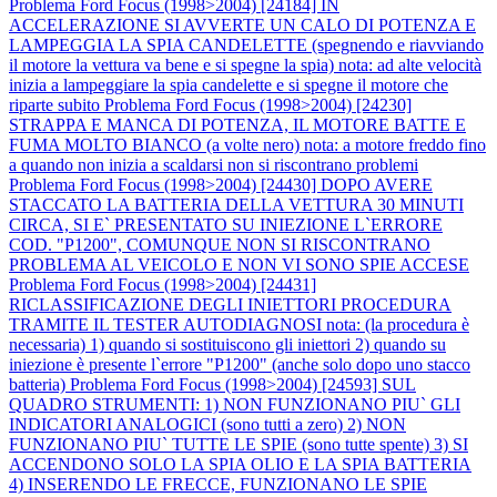
Problema Ford Focus (1998>2004) [24184] IN
ACCELERAZIONE SI AVVERTE UN CALO DI POTENZA E
LAMPEGGIA LA SPIA CANDELETTE (spegnendo e riavviando
il motore la vettura va bene e si spegne la spia) nota: ad alte velocità
inizia a lampeggiare la spia candelette e si spegne il motore che
riparte subito
Problema Ford Focus (1998>2004) [24230]
STRAPPA E MANCA DI POTENZA, IL MOTORE BATTE E
FUMA MOLTO BIANCO (a volte nero) nota: a motore freddo fino
a quando non inizia a scaldarsi non si riscontrano problemi
Problema Ford Focus (1998>2004) [24430] DOPO AVERE
STACCATO LA BATTERIA DELLA VETTURA 30 MINUTI
CIRCA, SI E` PRESENTATO SU INIEZIONE L`ERRORE
COD. "P1200", COMUNQUE NON SI RISCONTRANO
PROBLEMA AL VEICOLO E NON VI SONO SPIE ACCESE
Problema Ford Focus (1998>2004) [24431]
RICLASSIFICAZIONE DEGLI INIETTORI PROCEDURA
TRAMITE IL TESTER AUTODIAGNOSI nota: (la procedura è
necessaria) 1) quando si sostituiscono gli iniettori 2) quando su
iniezione è presente l`errore "P1200" (anche solo dopo uno stacco
batteria)
Problema Ford Focus (1998>2004) [24593] SUL
QUADRO STRUMENTI: 1) NON FUNZIONANO PIU` GLI
INDICATORI ANALOGICI (sono tutti a zero) 2) NON
FUNZIONANO PIU` TUTTE LE SPIE (sono tutte spente) 3) SI
ACCENDONO SOLO LA SPIA OLIO E LA SPIA BATTERIA
4) INSERENDO LE FRECCE, FUNZIONANO LE SPIE