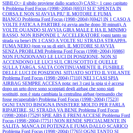
SIBILO:> il sibilo proviene dallo scarico3) CASI:> 1 caso capitato
§
Problema Ford Focus (1998>2004) [6933] SI E' SPENTA IN
CORSA E NON SI AVVIA PIU' IL MOTORE E FUMA
BIANCO
Problema Ford Focus (1998>2004) [6942] IN 1 CASO A
VOLTE FATICA A PARTIRE (si avvia anche dopo 30 minuti). A
VOLTE QUANDO SI AVVIA GIRA MALE E HA IL MINIMO
BASSO, NON RISPONDE L`ACCELERATORE (ogni tanto su
strada va bene) IN 1 CASO A VOLTE SU STRADA STRAPPA,
FUMA NERO (non va su di giri). IL MOTORE SI AVVIA
SENZA PROBLEMI
Problema Ford Focus (1998>2004) [6986]
NON FUNZIONANO LE LUCI DI POSIZIONE, NON SI
ACCENDONO LE LUCI SUL CRUSCOTTO E QUELLE
SULLA TARGA. SALTA CONTINUAMENTE IL FUSIBILE
DELLE LUCI DI POSIZIONI, SITUATO SOTTO IL VOLANTE
Problema Ford Focus (1998>2004) [7110] NEI 3 CASI SPIA
AIRBAG SEMPRE ACCESA nota: nei 3 casi la spia si è accesa
dopo un urto dove sono scoppiati degli airbag che sono stati
sostituiti, non è stata cambiata la centralina airbag (pensando che
fosse recuperabile)
Problema Ford Focus (1998>2004) [7523]
OGNI TANTO BISOGNA INSISTERE MOLTO PER FARLA
RIPARTIRE, SU STRADA VA BENE
Problema Ford Focus
(1998>2004) [7529] SPIE ABS E FRENI ACCESE
Problema Ford
Focus (1998>2004) [7751] NON RENDE SPECIALMENTE IN
SALITA, MANCA DI POTENZA E FUMA DALLO SCARICO
Problema Ford Focus (1998>2004) [7765] OGNI TANTO SI