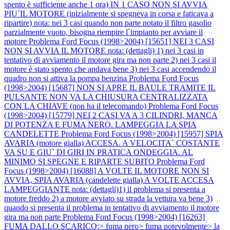
spento è sufficiente anche 1 ora) IN 1 CASO NON SI AVVIA
PIU`IL MOTORE (inizialmente si spegneva in corsa e faticava a
ripartire) nota: nei 3 casi quando non parte notato il filtro gasolio
parzialmente vuoto, bisogna riempire l`impianto per avviare il
motore
Problema Ford Focus (1998>2004) [15651] NEI 3 CASI
NON SI AVVIA IL MOTORE nota: (dettagli) 1) nei 3 casi in
tentativo di avviamento il motore gira ma non parte 2) nei 3 casi il
motore è stato spento che andava bene 3) nei 3 casi accendendo il
quadro non si attiva la pompa benzina
Problema Ford Focus
(1998>2004) [15687] NON SI APRE IL BAULE TRAMITE IL
PULSANTE NON VA LA CHIUSURA CENTRALIZZATA
CON LA CHIAVE (non ha il telecomando)
Problema Ford Focus
(1998>2004) [15779] NEI 2 CASI VA A 3 CILINDRI, MANCA
DI POTENZA E FUMA NERO. LAMPEGGIA LA SPIA
CANDELETTE
Problema Ford Focus (1998>2004) [15957] SPIA
AVARIA (motore gialla) ACCESA. A VELOCITA` COSTANTE
VA SU E GIU` DI GIRI IN PRATICA ONDEGGIA. AL
MINIMO SI SPEGNE E RIPARTE SUBITO
Problema Ford
Focus (1998>2004) [16088] A VOLTE IL MOTORE NON SI
AVVIA, SPIA AVARIA (candelette gialla) A VOLTE ACCESA
LAMPEGGIANTE nota: (dettagli)1) il problema si presenta a
motore freddo 2) a motore avviato su strada la vettura va bene 3)
quando si presenta il problema in tentativo di avviamento il motore
gira ma non parte
Problema Ford Focus (1998>2004) [16263]
FUMA DALLO SCARICO:> fuma nero> fuma notevolmente> la