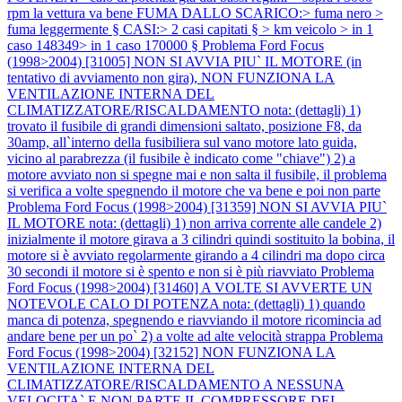
rpm la vettura va bene FUMA DALLO SCARICO:> fuma nero >
fuma leggermente § CASI:> 2 casi capitati § > km veicolo > in 1
caso 148349> in 1 caso 170000 §
Problema Ford Focus
(1998>2004) [31005] NON SI AVVIA PIU` IL MOTORE (in
tentativo di avviamento non gira), NON FUNZIONA LA
VENTILAZIONE INTERNA DEL
CLIMATIZZATORE/RISCALDAMENTO nota: (dettagli) 1)
trovato il fusibile di grandi dimensioni saltato, posizione F8, da
30amp, all`interno della fusibiliera sul vano motore lato guida,
vicino al parabrezza (il fusibile è indicato come "chiave") 2) a
motore avviato non si spegne mai e non salta il fusibile, il problema
si verifica a volte spegnendo il motore che va bene e poi non parte
Problema Ford Focus (1998>2004) [31359] NON SI AVVIA PIU`
IL MOTORE nota: (dettagli) 1) non arriva corrente alle candele 2)
inizialmente il motore girava a 3 cilindri quindi sostituito la bobina, il
motore si è avviato regolarmente girando a 4 cilindri ma dopo circa
30 secondi il motore si è spento e non si è più riavviato
Problema
Ford Focus (1998>2004) [31460] A VOLTE SI AVVERTE UN
NOTEVOLE CALO DI POTENZA nota: (dettagli) 1) quando
manca di potenza, spegnendo e riavviando il motore ricomincia ad
andare bene per un po` 2) a volte ad alte velocità strappa
Problema
Ford Focus (1998>2004) [32152] NON FUNZIONA LA
VENTILAZIONE INTERNA DEL
CLIMATIZZATORE/RISCALDAMENTO A NESSUNA
VELOCITA` E NON PARTE IL COMPRESSORE DEL