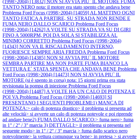
(1998>2004) [13832] NON SI AVVIA PIU` IL MOTORE FUMA
TANTO NERO nota: il motore era stato spento che andava bene
Problema Ford Focus (1998>2004) [14059] AL MATTINO OGNI
TANTO FATICA A PARTIRE, SU STRADA NON RENDE E
FUMA NERO DALLO SCARICO
Problema Ford Focus
(1998>2004) [14262] A VOLTE SU STRADA VA SU DI GIRI
FINO A 5000RPM, POI DA SOLA SI STABILIZZA AL
MINIMO CORRETTO
Problema Ford Focus (1998>2004)
[14343] NON VA IL RISCALDAMENTO INTERNO,
FUORIESCE SEMPRE ARIA FREDDA
Problema Ford Focus
(1998>2004) [14385] NON SI AVVIA PIU` IL MOTORE
SEMBRA PARTIRE MA NON PARTE FUMA BIANCO LA
VETTURA E` STATA SPENTA CHE ANDAVA BENE
Problema
Ford Focus (1998>2004) [14473] NON SI AVVIA PIU` IL
MOTORE (si è spento in corsa) nota: 15 giorni prima era stata
revisionata la pompa di iniezione
Problema Ford Focus
(1998>2004) [14487] A VOLTE HA UN CALO DI POTENZA E
POI VA
Problema Ford Focus (1998>2004) [14693] SI
PRESENTANO I SEGUENTI PROBLEMI:1) MANCA DI
POTENZA:> calo di potenza drastico> il problema si presenta ad
alte velocità> si avverte un calo di potenza notevole e poi riprende
ad andare bene2) FUMA DALLO SCARICO:> fuma nero> fuma
in 1° / 2° / 3° marcia 3) DETTAGLI:> il problema si presenta nel
seguente modo> in 1° / 2° / 3° marcia > fuma dallo scarico nero
notevolmente> la vettura comunque va bene> in pretesa > si avverte