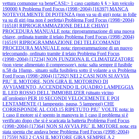
vettura comunque va beneCASI:> 1 caso capitato § § > km veicolo
190000 §
Problema Ford Focus (1998>2004) [16397] MANCA
NOTEVOLMENTE DI POTENZA (non va su di giri) nota: in folle
va su di giri (ma non è perfetta)
Problema Ford Focus (1998>2004)
[16518] RIPROGRAMMAZIONE DELLE CHIAVI
PROCEDURA MANUALE nota: riprogrammazione di una nuova
chiave, ordinata tramite il telaio
Problema Ford Focus (1998>2004)
[16519] RIPROGRAMMAZIONE DEI TELECOMANDI
PROCEDURA MANUALE nota: riprogrammazione di un nuovo
telecomando, ordinato tramite il telaio
Problema Ford Focus
(1998>2004) [17234] NON FUNZIONA IL CLIMATIZZATORE
(non viene alimentato il compressore). nota: salta sempre il fusibile
n.58 da 10amp., situato sulla fusibilera sotto il volante a sx
Problema
Ford Focus (1998>2004) [17292] NEI 2 CASI NON SI AVVIA
PIU` IL MOTORE, NON GIRA IL MOTORINO DI
AVVIAMENTO, ACCENDENDO IL QUADRO LAMPEGGIA
IL LED ROSSO DELL`IMMOBILIZER (situato vicino
all`orologio) PER 10 SECONDI VELOCEMENTE E POI
LENTAMENTE (1 lampeggio, pausa, 5 lampeggi) CHE
CORRISPONDE AL COD.15 RIPETUTO PIU` VOLTE nota: in
1 caso il motore si è spento in manovra in 1 caso il problema si è
verificato dopo che si è scaricata la batteria
Problema Ford Focus
(1998>2004) [17364] NON SI AVVIA PIU` IL MOTORE nota: era
stata spenta che andava bene
Problema Ford Focus (1998>2004)
[17559] NEI 2 CASI IL MOTORE GIRA SEMPRE A 2