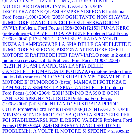
QUANDO SI ATTIVA IL CLIMA, ALLORA TENDE A
MORIRE ARRIVANDO INVECE AGLI STOP IN
DECELERAZIONE QUASI SEMPRE SI SPEGNE
Problema
Ford Focus (1998>2004) [2086] OGNI TANTO NON SI AVVIA
IL MOTORE, DANDO UN COLPO SUL SERBATOIO SI
AVVIA
Problema Ford Focus (1998>2004) [2150] FUMA NERO
(notevolmente), LA VETTURA VA BENE
Problema Ford Focus
(1998>2004) [2173] NEI 12 CASI SU STRADA A VOLTE
INIZIA A LAMPEGGIARE LA SPIA DELLE CANDELETTE E
IL MOTORE SI SPEGNE, BISOGNA ATTENDERE CHE IL
MOTORE SI RAFFREDDI PER RIAVVIARLO nota: in 2 casi il
motore si riavviava subito
Problema Ford Focus (1998>2004)
[2221] IN 3 CASI LAMPEGGIA LA SPIA DELLE
CANDELETTE E MANCA DI POTENZA (a motore freddo fuma
molto dallo scarico) IN 1 CASO STRAPPA VISTOSAMENTE, IL
MOTORE E` RUMOROSO (batte), MANCA DI POTENZA E
LAMPEGGIA SEMPRE LA SPIA CANDELETTE
Problema
Ford Focus (1998>2004) [2301] MINIMO BASSO E OGNI
TANTO SI SPEGNE AGLI STOP
Problema Ford Focus
(1998>2004) [2415] OGNI TANTO SU STRADA PERDE
COLPI
Problema Ford Focus (1998>2004) [2484] AGLI STOP IL
MINIMO SCENDE MOLTO E VA QUASI A SPEGNERSI PER
POI STABILIZZARSI, PER IL RESTO VA BENE
Problema Ford
Focus (1998>2004) [2497] SI PRESENTANO I SEGUENTI
PROBLEMI:1) A VOLTE IL MOTORE SI SPEGNE:> si spegne