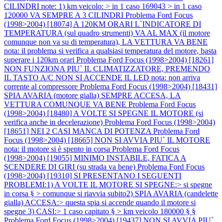
CILINDRI note: 1) km veicolo: > in 1 caso 169043 > in 1 caso
120000 VA SEMPRE A 3 CILINDRI
Problema Ford Focus
(1998>2004) [18074] A 120KM ORARI L`INDICATORE DI
TEMPERATURA (sul quadro strumenti) VA AL MAX (il motore
comunque non va su di temperatura), LA VETTURA VA BENE
nota: il problema si verifica a qualsiasi temperatura del motore, basta
superare i 120km orari
Problema Ford Focus (1998>2004) [18261]
NON FUNZIONA PIU` IL CLIMATIZZATORE, PREMENDO
IL TASTO A/C NON SI ACCENDE IL LED nota: non arriva
corrente al compressore
Problema Ford Focus (1998>2004) [18431]
SPIA AVARIA (motore gialla) SEMPRE ACCESA, LA
VETTURA COMUNQUE VA BENE
Problema Ford Focus
(1998>2004) [18480] A VOLTE SI SPEGNE IL MOTORE (si
verifica anche in decelerazione)
Problema Ford Focus (1998>2004)
[18651] NEI 2 CASI MANCA DI POTENZA
Problema Ford
Focus (1998>2004) [18665] NON SI AVVIA PIU` IL MOTORE
nota: il motore si è spento in corsa
Problema Ford Focus
(1998>2004) [19055] MINIMO INSTABILE, FATICA A
SCENDERE DI GIRI (su strada va bene)
Problema Ford Focus
(1998>2004) [19310] SI PRESENTANO I SEGUENTI
PROBLEMI:1) A VOLTE IL MOTORE SI SPEGNE:> si spegne
in corsa § > comunque si riavvia subito2) SPIA AVARIA (candelette
gialla) ACCESA:> questa spia si accende quando il motore si
spegne 3) CASI:> 1 caso capitato § > km veicolo 180000 § §
Problema Ford Focus (1998>2004) [19437] NON SI AVVIA PIU`