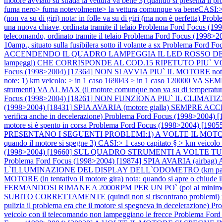
motore avviato su strada la vettura va bene 3) quando si presenta il p
fuma nero> fuma notevolmente> la vettura comunque va beneCASI:> 
(non va su di giri) nota: in folle va su di giri (ma non è perfetta)
Prob
una nuova chiave, ordinata tramite il telaio
Problema Ford Focus 
telecomando, ordinato tramite il telaio
Problema Ford Focus (1998>20
10amp., situato sulla fusibilera sotto il volante a sx
Problema Ford 
ACCENDENDO IL QUADRO LAMPEGGIA IL LED ROSSO DELL`IMM
lampeggi) CHE CORRISPONDE AL COD.15 RIPETUTO PIU` VOLTE nota: in
Focus (1998>2004) [17364] NON SI AVVIA PIU` IL MOTORE nota: e
note: 1) km veicolo: > in 1 caso 169043 > in 1 caso 120000 VA 
strumenti) VA AL MAX (il motore comunque non va su di temperatura
Focus (1998>2004) [18261] NON FUNZIONA PIU` IL CLIMATIZ
(1998>2004) [18431] SPIA AVARIA (motore gialla) SEMP
verifica anche in decelerazione)
Problema Ford Focus (1998>2004
motore si è spento in corsa
Problema Ford Focus (1998>2004) [19
PRESENTANO I SEGUENTI PROBLEMI:1) A VOLTE IL MOTORE SI SPEG
quando il motore si spegne 3) CASI:> 1 caso capitato § > km veicol
(1998>2004) [19660] SUL QUADRO STRUMENTI A VOLTE 
Problema Ford Focus (1998>2004) [19874] SPIA AVARIA (airbag) AC
L`ILLUMINAZIONE DEL DISPLAY DELL`ODOMETRO (km parzial
MOTORE (in tentativo il motore gira) nota: quando si apre o chiude i
FERMANDOSI RIMANE A 2000RPM PER UN PO` (poi al minimo
SUBITO CORRETTAMENTE (quindi non si riscontrano problemi) nota: il 
pulizia il problema era che il motore si spegneva in decelerazione)
Pro
veicolo con il telecomando non lampeggiano le frecce
Problema Fo