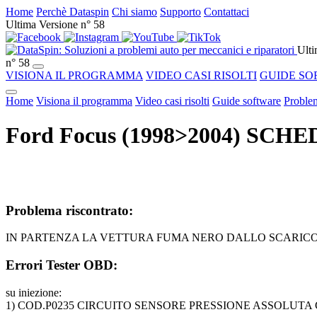
Home
Perchè Dataspin
Chi siamo
Supporto
Contattaci
Ultima Versione n° 58
Ulti
n° 58
VISIONA IL PROGRAMMA
VIDEO CASI RISOLTI
GUIDE SO
Home
Visiona il programma
Video casi risolti
Guide software
Problem
Ford Focus (1998>2004) SCHE
Problema riscontrato:
IN PARTENZA LA VETTURA FUMA NERO DALLO SCARICO 
Errori Tester OBD:
su iniezione:
1) COD.P0235 CIRCUITO SENSORE PRESSIONE ASSOLUT