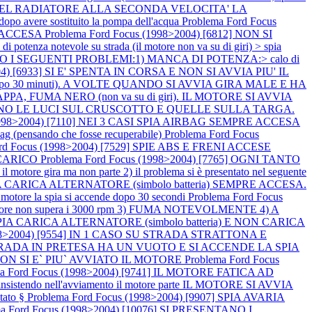
E DEL RADIATORE ALLA SECONDA VELOCITA' LA
vere sostituito la pompa dell'acqua
Problema Ford Focus
BS ACCESA
Problema Ford Focus (1998>2004) [6812] NON SI
 potenza notevole su strada (il motore non va su di giri) > spia
TANO I SEGUENTI PROBLEMI:1) MANCA DI POTENZA:> calo di
004) [6933] SI E' SPENTA IN CORSA E NON SI AVVIA PIU' IL
e dopo 30 minuti). A VOLTE QUANDO SI AVVIA GIRA MALE E HA
PA, FUMA NERO (non va su di giri). IL MOTORE SI AVVIA
ENDONO LE LUCI SUL CRUSCOTTO E QUELLE SULLA TARGA.
(1998>2004) [7110] NEI 3 CASI SPIA AIRBAG SEMPRE ACCESA
irbag (pensando che fosse recuperabile)
Problema Ford Focus
ord Focus (1998>2004) [7529] SPIE ABS E FRENI ACCESE
SCARICO
Problema Ford Focus (1998>2004) [7765] OGNI TANTO
tore gira ma non parte 2) il problema si è presentato nel seguente
SPIA CARICA ALTERNATORE (simbolo batteria) SEMPRE ACCESA.
tore la spia si accende dopo 30 secondi
Problema Ford Focus
e non supera i 3000 rpm 3) FUMA NOTEVOLMENTE 4) A
SPIA CARICA ALTERNATORE (simbolo batteria) E NON CARICA
1998>2004) [9554] IN 1 CASO SU STRADA STRATTONA E
SU STRADA IN PRETESA HA UN VUOTO E SI ACCENDE LA SPIA
A NON SI E` PIU` AVVIATO IL MOTORE
Problema Ford Focus
ma Ford Focus (1998>2004) [9741] IL MOTORE FATICA AD
o > insistendo nell'avviamento il motore parte IL MOTORE SI AVVIA
tato §
Problema Ford Focus (1998>2004) [9907] SPIA AVARIA
ma Ford Focus (1998>2004) [10076] SI PRESENTANO I