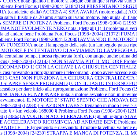
SA nota: quando il motore si spegne comunque si riavvia subit
roblema Ford Focus (1998>2004) [21842] SI PRESENTANO I S
candelette gialla) ACCESA 4) SPIA AVARIA (motore gialla) ACCESA n
salta il fusibile da 20 amp situato sul vano motore, lato guida, di fianco a
ANCA SEMPRE DI POTENZA
Problema Ford Focus (1998>2004) [2
OLMENTE NERO nota: (dettagli) 1) il problema si verifica solo 
cia ad andare bene
Problema Ford Focus (1998>2004) [21972] FUMA 
oblema Ford Focus (1998>2004) [22080] AVVIANDO IL MOTO
ota: il lampeggio della spia (un lampeggio pausa ripetuto 5 v
 IL MOTORE E IN TENTATIVO DI AVVIAMENTO LAMPEGGIA LA SPIA 
 e la centralina pompa (messa rigenerata ford), comunque anche prima d
Focus (1998>2004) [22143] NON SI AVVIA PIU` IL MOTORE
Probl
COMANDO 1) CON LA CHIAVE LA CHIUSURA CENTRALIZZA
ndo a riprogrammare i telecomandi, dopo avere acceso e spento 4 vo
2376] NEI 3 CASI NON FUNZIONA LA CHIUSURA CENTRALIZZ
RE SENZA PROBLEMI 3) CON IL TASTO INTERNO FUNZIONA nota
 acustico per dare inizio alla riprogrammazione
Problema Ford Focus
A FUNZIONARE nota: a motore avviato e non in movimento il
avviamento). IL MOTORE E` STATO SPENTO CHE ANDAVA BENE nota: l
998>2004) [22835] SI AZIONA L'ABS:> frenando in modo lieve > si azio
tato § > km veicolo 168000 §
Problema Ford Focus (1998>2004) [231
>2004) [23864] A VOLTE IN ACCELERAZIONE (agli alti regim
ANDO E ACCELERANDO RICOMINCIA AD ANDARE BENE
Problema
egnendo e riavviando il motore la vettura va bene e si spegne la
cus (1998>2004) [24230] STRAPPA E MANCA DI POTENZA, IL M