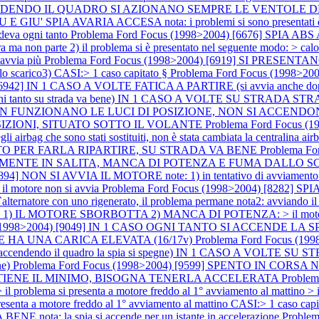
] ACCENDENDO IL QUADRO SI AZIONANO SEMPRE LE VENTOL
A AVARIA ACCESA nota: i problemi si sono presentati dopo a
deva ogni tanto
Problema Ford Focus (1998>2004) [6676] SPIA A
 non parte 2) il problema si è presentato nel seguente modo: > calo di
 avvia più
Problema Ford Focus (1998>2004) [6919] SI PRESEN
o scarico3) CASI:> 1 caso capitato §
Problema Ford Focus (1998>2
) [6942] IN 1 CASO A VOLTE FATICA A PARTIRE (si avvia anch
to su strada va bene) IN 1 CASO A VOLTE SU STRADA STRAP
986] NON FUNZIONANO LE LUCI DI POSIZIONE, NON SI ACC
SIZIONI, SITUATO SOTTO IL VOLANTE
Problema Ford Focus 
gli airbag che sono stati sostituiti, non è stata cambiata la centralina a
LTO PER FARLA RIPARTIRE, SU STRADA VA BENE
Problema F
ECIALMENTE IN SALITA, MANCA DI POTENZA E FUMA DALLO 
4] NON SI AVVIA IL MOTORE note: 1) in tentativo di avviamento il mo
> il motore non si avvia
Problema Ford Focus (1998>2004) [8282] 
re con uno rigenerato, il problema permane nota2: avviando il mo
 1) IL MOTORE SBORBOTTA 2) MANCA DI POTENZA: > il motor
s (1998>2004) [9049] IN 1 CASO OGNI TANTO SI ACCENDE LA 
 HA UNA CARICA ELEVATA (16/17v)
Problema Ford Focus (
endendo il quadro la spia si spegne) IN 1 CASO A VOLTE 
ne)
Problema Ford Focus (1998>2004) [9599] SPENTO IN CORS
 TIENE IL MINIMO, BISOGNA TENERLA ACCELERATA
Proble
> il problema si presenta a motore freddo al 1° avviamento al mattin
senta a motore freddo al 1° avviamento al mattino CASI:> 1 caso capi
ta: la spia si accende per un istante in accelerazione
Proble