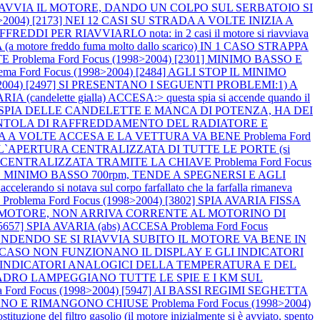
N SI AVVIA IL MOTORE, DANDO UN COLPO SUL SERBATOIO SI
98>2004) [2173] NEI 12 CASI SU STRADA A VOLTE INIZIA A
ER RIAVVIARLO nota: in 2 casi il motore si riavviava
otore freddo fuma molto dallo scarico) IN 1 CASO STRAPPA
TE
Problema Ford Focus (1998>2004) [2301] MINIMO BASSO E
lema Ford Focus (1998>2004) [2484] AGLI STOP IL MINIMO
8>2004) [2497] SI PRESENTANO I SEGUENTI PROBLEMI:1) A
A (candelette gialla) ACCESA:> questa spia si accende quando il
 LA SPIA DELLE CANDELETTE E MANCA DI POTENZA, HA DEI
LA VENTOLA DI RAFFREDDAMENTO DEL RADIATORE E
AVARIA A VOLTE ACCESA E LA VETTURA VA BENE
Problema Ford
 L`APERTURA CENTRALIZZATA DI TUTTE LE PORTE (si
HIUSURA CENTRALIZZATA TRAMITE LA CHIAVE
Problema Ford Focus
 MINIMO BASSO 700rpm, TENDE A SPEGNERSI E AGLI
 notava sul corpo farfallato che la farfalla rimaneva
O
Problema Ford Focus (1998>2004) [3802] SPIA AVARIA FISSA
VIA IL MOTORE, NON ARRIVA CORRENTE AL MOTORINO DI
 [5657] SPIA AVARIA (abs) ACCESA
Problema Ford Focus
CCENDENDO SE SI RIAVVIA SUBITO IL MOTORE VA BENE IN
 IN 1 CASO NON FUNZIONANO IL DISPLAY E GLI INDICATORI
GLI INDICATORI ANALOGICI DELLA TEMPERATURA E DEL
L QUADRO LAMPEGGIANO TUTTE LE SPIE E I KM SUL
a Ford Focus (1998>2004) [5947] AI BASSI REGIMI SEGHETTA
OCCANO E RIMANGONO CHIUSE
Problema Ford Focus (1998>2004)
zione del filtro gasolio (il motore inizialmente si è avviato, spento