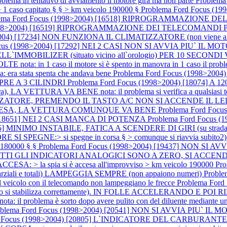
roblema in tentativo di avviamento il motore gira ma non parte
Problem
1 caso capitato § § > km veicolo 190000 §
Problema Ford Focus 
lema Ford Focus (1998>2004) [16518] RIPROGRAMMAZIONE DE
(1998>2004) [16519] RIPROGRAMMAZIONE DEI TELECOMANDI P
04) [17234] NON FUNZIONA IL CLIMATIZZATORE (non viene alimentato
Focus (1998>2004) [17292] NEI 2 CASI NON SI AVVIA PIU` I
OBILIZER (situato vicino all`orologio) PER 10 SECONDI 
 1 caso il motore si è spento in manovra in 1 caso il problema si 
ra stata spenta che andava bene
Problema Ford Focus (1998>20
SEMPRE A 3 CILINDRI
Problema Ford Focus (1998>2004) [18074]
), LA VETTURA VA BENE nota: il problema si verifica a qualsiasi tem
ZATORE, PREMENDO IL TASTO A/C NON SI ACCENDE IL LED nota:
RE ACCESA, LA VETTURA COMUNQUE VA BENE
Problema Ford Foc
) [18651] NEI 2 CASI MANCA DI POTENZA
Problema Ford Focus (
055] MINIMO INSTABILE, FATICA A SCENDERE DI GIRI (su strada
NE:> si spegne in corsa § > comunque si riavvia subito2) SPI
o 180000 § §
Problema Ford Focus (1998>2004) [19437] NON SI AVVI
TUTTI GLI INDICATORI ANALOGICI SONO A ZERO, SI ACCE
CESA: > la spia si è accesa all'improvviso > km veicolo 190000
Pr
i e totali) LAMPEGGIA SEMPRE (non appaiono numeri)
Proble
l veicolo con il telecomando non lampeggiano le frecce
Problema For
 si stabilizza correttamente). IN FOLLE ACCELERANDO E 
problema è sorto dopo avere pulito con del diluente mediante un penne
blema Ford Focus (1998>2004) [20541] NON SI AVVIA PIU` IL MOTORE 
rd Focus (1998>2004) [20805] L`INDICATORE DEL CARBU