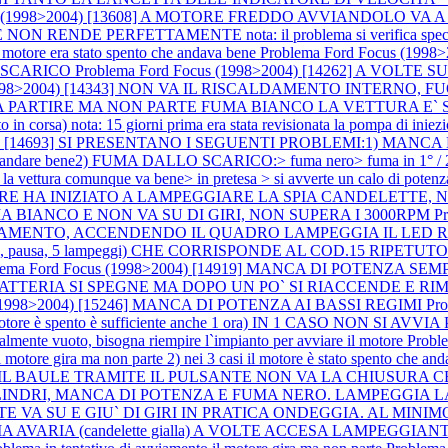
cus (1998>2004) [13608] A MOTORE FREDDO AVVIANDOLO VA 
ENDE PERFETTAMENTE nota: il problema si verifica special
re era stato spento che andava bene
Problema Ford Focus (19
 SCARICO
Problema Ford Focus (1998>2004) [14262] A VOLTE
 (1998>2004) [14343] NON VA IL RISCALDAMENTO INTERNO
EMBRA PARTIRE MA NON PARTE FUMA BIANCO LA VETTURA E
orsa) nota: 15 giorni prima era stata revisionata la pompa di iniez
4) [14693] SI PRESENTANO I SEGUENTI PROBLEMI:1) MANCA DI POTE
nde ad andare bene2) FUMA DALLO SCARICO:> fuma nero> fuma in 1° / 2
 la vettura comunque va bene> in pretesa > si avverte un calo di potenz
OTORE HA INIZIATO A LAMPEGGIARE LA SPIA CANDELETT
A BIANCO E NON VA SU DI GIRI, NON SUPERA I 3000RPM
P
MENTO, ACCENDENDO IL QUADRO LAMPEGGIA IL LED ROSSO DE
, 5 lampeggi) CHE CORRISPONDE AL COD.15 RIPETUTO PIU` VOLT
lema Ford Focus (1998>2004) [14919] MANCA DI POTENZA S
PIA BATTERIA SI SPEGNE MA DOPO UN PO` SI RIACCENDE 
s (1998>2004) [15246] MANCA DI POTENZA AI BASSI REGIMI
Pr
otore è spento è sufficiente anche 1 ora) IN 1 CASO NON SI AVVIA P
rzialmente vuoto, bisogna riempire l`impianto per avviare il motore
Probl
 motore gira ma non parte 2) nei 3 casi il motore è stato spento che an
APRE IL BAULE TRAMITE IL PULSANTE NON VA LA CHIUSURA CE
A A 3 CILINDRI, MANCA DI POTENZA E FUMA NERO. LAMPEGGI
ANTE VA SU E GIU` DI GIRI IN PRATICA ONDEGGIA. AL MINI
ARIA (candelette gialla) A VOLTE ACCESA LAMPEGGIANTE nota: (d