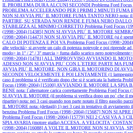
IL PROBLEMA DURA ALCUNI SECONDI
Problema Ford Fo
PROBLEMA ACCELERANDO PER I PRIMI 2 MINUTI FUMA E NON R
NON SI AVVIA PIU` IL MOTORE FUMA TANTO NERO nota: il moto
PARTIRE, SU STRADA NON RENDE E FUMA NERO DALLO
STABILIZZA AL MINIMO CORRETTO
Problema Ford Focus
(1998>2004) [14385] NON SI AVVIA PIU` IL MOTORE S
(1998>2004) [14473] NON SI AVVIA PIU` IL MOTORE (si è spento in c
CALO DI POTENZA E POI VA
Problema Ford Focus (1998>200
alte velocità> si avverte un calo di potenza notevole e poi ripre
modo> in 1° / 2° / 3° marcia > fuma dallo scarico nero notevolmente>
(1998>2004) [14781] ALL`IMPROVVISO AVVIANDO IL M
ADESSO NON SI AVVIA PIU` CON L`ETERE PARTE MA FUM
AVVIA PIU` IL MOTORE, NON GIRA IL MOTORINO DI AVVIA
SECONDI VELOCEMENTE E POI LENTAMENTE (1 lampeggio, pausa
caso il problema si è verificato dopo che si è scaricata la batteria
Prob
Focus (1998>2004) [15100] AVVIANDO IL MOTORE LA S
BENE nota: l`alternatore carica correttamente
Problema Ford Focu
SI AVVIA IL MOTORE (il problema si verifica dopo un po` che il m
ripartire) nota: nei 3 casi quando non parte notato il filtro gasolio pa
IL MOTORE nota: (dettagli) 1) nei 3 casi in tentativo di avviamento il
benzina
Problema Ford Focus (1998>2004) [15687] NON SI 
Problema Ford Focus (1998>2004) [15779] NEI 2 CASI V
SPIA AVARIA (motore gialla) ACCESA. A VELOCITA` COST
(1998>2004) [16088] A VOLTE IL MOTORE NON SI AVVIA, SPIA AV