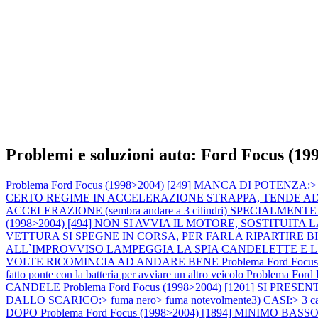
Problemi e soluzioni auto: Ford Focus (19
Problema Ford Focus (1998>2004) [249] MANCA DI POTENZA:> calo 
CERTO REGIME IN ACCELERAZIONE STRAPPA, TENDE AD AN
ACCELERAZIONE (sembra andare a 3 cilindri) SPECIALMENTE A MOT
(1998>2004) [494] NON SI AVVIA IL MOTORE, SOSTITU
VETTURA SI SPEGNE IN CORSA, PER FARLA RIPARTIRE 
ALL`IMPROVVISO LAMPEGGIA LA SPIA CANDELETTE E 
VOLTE RICOMINCIA AD ANDARE BENE
Problema Ford Focus
fatto ponte con la batteria per avviare un altro veicolo
Problema For
CANDELE
Problema Ford Focus (1998>2004) [1201] SI PRESEN
DALLO SCARICO:> fuma nero> fuma notevolmente3) CASI:> 3 casi
DOPO
Problema Ford Focus (1998>2004) [1894] MINIMO