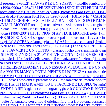
senta a volte2) SI AVVERTE UN SOFFIO:> il soffio sembra pro
us (1998>2004) [10540] SI PRESENTANO I SEGUENTI PROBLEMI:1)
tevolmente3) CASI:> 2 casi capitati §
Problema Ford Focus (199
dite di olio
Problema Ford Focus (1998>2004) [10815] NEI 4 C
 SI ACCENDE LA SPIA DELLA BATTERIA E DOPO RIMANE FISSA A
 IL MOTORE note: 1) in tentativo di avviamento il motore gira ma no
oblema Ford Focus (1998>2004) [11720] NEI 2 CASI A VOL
Focus (1998>2004) [11813] NON SI AVVIA IL MOTORE note: 1) in tentat
I SPEGNE:> si spegne in corsa > poi il motore non si avvia > in ten
te / gialla) ACCESA:> lampeggiante § CASI:> 1 caso capitato §
Probl
 MANUALE
Problema Ford Focus (1998>2004) [12323] SI PRE
e § 2) SI AVVERTE UN SOFFIO:> classico soffio che si manifesta quando
EI 2 CASI IMPOSTANDO LA 2°, 3° E 4° VELOCITA` DELLE VEN
ndo la 1° velocità delle ventole, il climatizzatore funziona (si aziona i
ma Ford Focus (1998>2004) [12578] OGNI TANTO HA DEI CALI
TORE/RISCALDAMENTO A NESSUNA VELOCITA` E NON PART
2942] A VOLTE MANCA TOTALMENTE DI POTENZA (non risponde l`
OBLEMI: 1) TUTTI GLI INDICATORI ANALOGICI DEL QUADRO 
a: i problemi si presentano o all`avviamento del motore oppure
E, HA UN MANCAMENTO E SI ACCENDE LA SPIA (batteri
CENDE LA SPIA (gialla con un ingranaggio e !) QUANDO IL 
 FUNZIONARE TUTTO
Problema Ford Focus (1998>2004) [131
entralina airbag
Problema Ford Focus (1998>2004) [13143] SPIA 
ternatore con 2 nuovi originali ford, ma il problema permane nota
A OGNI TANTO LA LANCETTA DELL`INDICATORE DI VELOCITA`