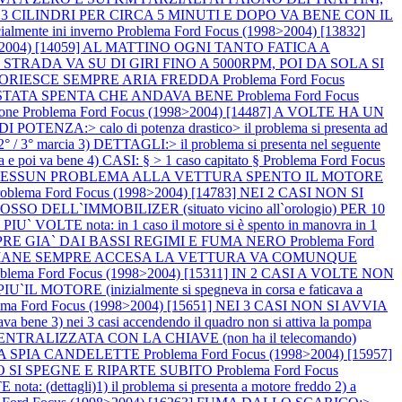
A 3 CILINDRI PER CIRCA 5 MINUTI E DOPO VA BENE CON IL
mente ini inverno
Problema Ford Focus (1998>2004) [13832]
98>2004) [14059] AL MATTINO OGNI TANTO FATICA A
 SU STRADA VA SU DI GIRI FINO A 5000RPM, POI DA SOLA SI
, FUORIESCE SEMPRE ARIA FREDDA
Problema Ford Focus
` STATA SPENTA CHE ANDAVA BENE
Problema Ford Focus
ione
Problema Ford Focus (1998>2004) [14487] A VOLTE HA UN
NZA:> calo di potenza drastico> il problema si presenta ad
° / 3° marcia 3) DETTAGLI:> il problema si presenta nel seguente
a e poi va bene 4) CASI: § > 1 caso capitato §
Problema Ford Focus
E, NESSUN PROBLEMA ALLA VETTURA SPENTO IL MOTORE
roblema Ford Focus (1998>2004) [14783] NEI 2 CASI NON SI
LL`IMMOBILIZER (situato vicino all`orologio) PER 10
E nota: in 1 caso il motore si è spento in manovra in 1
EMPRE GIA` DAI BASSI REGIMI E FUMA NERO
Problema Ford
E RIMANE SEMPRE ACCESA LA VETTURA VA COMUNQUE
oblema Ford Focus (1998>2004) [15311] IN 2 CASI A VOLTE NON
IU`IL MOTORE (inizialmente si spegneva in corsa e faticava a
ema Ford Focus (1998>2004) [15651] NEI 3 CASI NON SI AVVIA
dava bene 3) nei 3 casi accendendo il quadro non si attiva la pompa
NTRALIZZATA CON LA CHIAVE (non ha il telecomando)
A LA SPIA CANDELETTE
Problema Ford Focus (1998>2004) [15957]
MO SI SPEGNE E RIPARTE SUBITO
Problema Ford Focus
ettagli)1) il problema si presenta a motore freddo 2) a