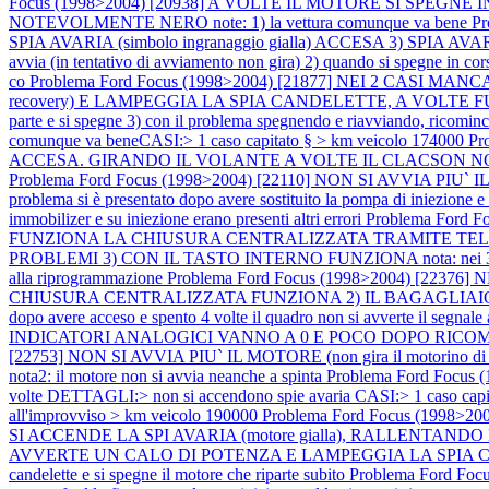
Focus (1998>2004) [20938] A VOLTE IL MOTORE SI SPEGNE IN COR
NOTEVOLMENTE NERO note: 1) la vettura comunque va bene
P
SPIA AVARIA (simbolo ingranaggio gialla) ACCESA 3) SPIA AVARIA (
avvia (in tentativo di avviamento non gira) 2) quando si spegne in corsa 
co
Problema Ford Focus (1998>2004) [21877] NEI 2 CASI M
recovery) E LAMPEGGIA LA SPIA CANDELETTE, A VOLTE FUMA NOTEV
parte e si spegne 3) con il problema spegnendo e riavviando, ricomin
comunque va beneCASI:> 1 caso capitato § > km veicolo 174000
Pr
ACCESA. GIRANDO IL VOLANTE A VOLTE IL CLACSON NON FUNZIONA n
Problema Ford Focus (1998>2004) [22110] NON SI AVVIA PIU`
problema si è presentato dopo avere sostituito la pompa di iniezione
immobilizer e su iniezione erano presenti altri errori
Problema Ford 
FUNZIONA LA CHIUSURA CENTRALIZZATA TRAMITE TELE
PROBLEMI 3) CON IL TASTO INTERNO FUNZIONA nota: nei 3 casi prova
alla riprogrammazione
Problema Ford Focus (1998>2004) [2
CHIUSURA CENTRALIZZATA FUNZIONA 2) IL BAGAGLIAIO SI AP
dopo avere acceso e spento 4 volte il quadro non si avverte il segnale
INDICATORI ANALOGICI VANNO A 0 E POCO DOPO RICOMINCIANO 
[22753] NON SI AVVIA PIU` IL MOTORE (non gira il motorino di 
nota2: il motore non si avvia neanche a spinta
Problema Ford Focus (1
volte DETTAGLI:> non si accendono spie avaria CASI:> 1 caso capi
all'improvviso > km veicolo 190000
Problema Ford Focus (1998
SI ACCENDE LA SPI AVARIA (motore gialla), RALLENT
AVVERTE UN CALO DI POTENZA E LAMPEGGIA LA SPIA CANDELETTE (sp
candelette e si spegne il motore che riparte subito
Problema Ford Fo