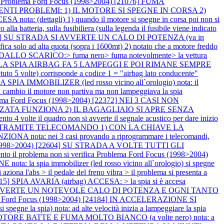
o
Problema Ford Focus (1998>2004) [21076] FUMA
EGUENTI PROBLEMI: 1) IL MOTORE SI SPEGNE IN CORSA 2)
ota: (dettagli) 1) quando il motore si spegne in corsa poi non si
lla batteria, sulla fusibiliera (sulla legenda il fusibile viene indicato
1953] SU STRADA SI AVVERTE UN CALO DI POTENZA (va in
ad alta quota (sopra i 1600mt) 2) notato che a motore freddo
DALLO SCARICO:> fuma nero> fuma notevolmente> la vettura
RE LA SPIA AIRBAG FA 5 LAMPEGGI E POI RIMANE SEMPRE
olte) corrisponde a codice 1 = "airbag lato conducente"
IMMOBILIZER (led rosso vicino all`orologio) nota: il
el cambio il motore non partiva ma non lampeggiava la spia
ema Ford Focus (1998>2004) [22372] NEI 3 CASI NON
TA FUNZIONA 2) IL BAGAGLIAIO SI APRE SENZA
lte il quadro non si avverte il segnale acustico per dare inizio
ATA TRAMITE TELECOMANDO 1) CON LA CHIAVE LA
: nei 3 casi provando a riprogrammare i telecomandi,
 (1998>2004) [22604] SU STRADA A VOLTE TUTTI GLI
 problema non si verifica
Problema Ford Focus (1998>2004)
a spia immobilizer (led rosso vicino all`orologio) si spegne
na l'abs > il pedale del freno vibra > il problema si presenta a
15] SPIA AVARIA (airbag) ACCESA: > la spia si è accesa
i) SI AVVERTE UN NOTEVOLE CALO DI POTENZA E OGNI TANTO
 Ford Focus (1998>2004) [24184] IN ACCELERAZIONE SI
 spia) nota: ad alte velocità inizia a lampeggiare la spia
OTORE BATTE E FUMA MOLTO BIANCO (a volte nero) nota: a