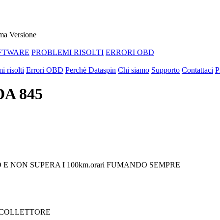
ma Versione
FTWARE
PROBLEMI RISOLTI
ERRORI OBD
i risolti
Errori OBD
Perchè Dataspin
Chi siamo
Supporto
Contattaci
P
DA 845
E NON SUPERA I 100km.orari FUMANDO SEMPRE
A COLLETTORE