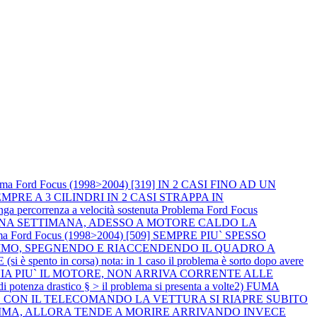
ema Ford Focus (1998>2004) [319] IN 2 CASI FINO AD UN
PRE A 3 CILINDRI IN 2 CASI STRAPPA IN
percorrenza a velocità sostenuta
Problema Ford Focus
R UNA SETTIMANA, ADESSO A MOTORE CALDO LA
ma Ford Focus (1998>2004) [509] SEMPRE PIU` SPESSO
NIMO, SPEGNENDO E RIACCENDENDO IL QUADRO A
spento in corsa) nota: in 1 caso il problema è sorto dopo avere
I AVVIA PIU` IL MOTORE, NON ARRIVA CORRENTE ALLE
za drastico § > il problema si presenta a volte2) FUMA
DENDO CON IL TELECOMANDO LA VETTURA SI RIAPRE SUBITO
L CLIMA, ALLORA TENDE A MORIRE ARRIVANDO INVECE