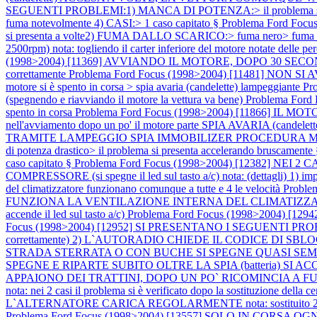
SEGUENTI PROBLEMI:1) MANCA DI POTENZA:> il problema si pre
fuma notevolmente 4) CASI:> 1 caso capitato §
Problema Ford Foc
si presenta a volte2) FUMA DALLO SCARICO:> fuma nero> fuma no
2500rpm) nota: togliendo il carter inferiore del motore notate delle per
(1998>2004) [11369] AVVIANDO IL MOTORE, DOPO 30 SECONDI
correttamente
Problema Ford Focus (1998>2004) [11481] NON SI AVVIA
motore si è spento in corsa > spia avaria (candelette) lampeggiante
Pr
(spegnendo e riavviando il motore la vettura va bene)
Problema Ford 
spento in corsa
Problema Ford Focus (1998>2004) [11866] IL MOTORE S
nell'avviamento dopo un po' il motore parte SPIA AVARIA (candelet
TRAMITE LAMPEGGIO SPIA IMMOBILIZER PROCEDURA
di potenza drastico> il problema si presenta accelerando bruscament
caso capitato §
Problema Ford Focus (1998>2004) [12382] N
COMPRESSORE (si spegne il led sul tasto a/c) nota: (dettagli) 1) imposta
del climatizzatore funzionano comunque a tutte e 4 le velocità
Proble
FUNZIONA LA VENTILAZIONE INTERNA DEL CLIMATIZZA
accende il led sul tasto a/c)
Problema Ford Focus (1998>2004) [1
Focus (1998>2004) [12952] SI PRESENTANO I SEGUENTI PR
correttamente) 2) L`AUTORADIO CHIEDE IL CODICE DI SBLOCCO not
STRADA STERRATA O CON BUCHE SI SPEGNE QUASI SEMPR
SPEGNE E RIPARTE SUBITO OLTRE LA SPIA (batteria) SI AC
APPAIONO DEI TRATTINI, DOPO UN PO` RICOMINCIA A
nota: nei 2 casi il problema si è verificato dopo la sostituzione della c
L`ALTERNATORE CARICA REGOLARMENTE nota: sostituito 2 volte l`al
Problema Ford Focus (1998>2004) [13557] SOLO IN CORS