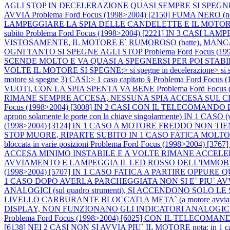
AGLI STOP IN DECELERAZIONE QUASI SEMPRE SI SPEG
AVVIA
Problema Ford Focus (1998>2004) [2150] FUMA NERO 
LAMPEGGIARE LA SPIA DELLE CANDELETTE E IL MOTORE SI 
subito
Problema Ford Focus (1998>2004) [2221] IN 3 CASI L
VISTOSAMENTE, IL MOTORE E` RUMOROSO (batte), MAN
OGNI TANTO SI SPEGNE AGLI STOP
Problema Ford Focus 
SCENDE MOLTO E VA QUASI A SPEGNERSI PER POI STABI
VOLTE IL MOTORE SI SPEGNE:> si spegne in decelerazione> si speg
motore si spegne 3) CASI:> 1 caso capitato §
Problema Ford Foc
VUOTI, CON LA SPIA SPENTA VA BENE
Problema Ford Fo
RIMANE SEMPRE ACCESA, NESSUNA SPIA ACCESA SUL
Focus (1998>2004) [3008] IN 2 CASI CON IL TELECOMA
aprono solamente le porte con la chiave singolarmente) IN
(1998>2004) [3124] IN 1 CASO A MOTORE FREDDO NON T
STOP MUORE, RIPARTE SUBITO IN 1 CASO FATICA MOLTO A PART
bloccata in varie posizioni
Problema Ford Focus (1998>2004)
ACCESA MINIMO INSTABILE E A VOLTE RIMANE ACCEL
AVVIAMENTO E LAMPEGGIA IL LED ROSSO DELL'IMMOB
(1998>2004) [5707] IN 1 CASO FATICA A PARTIRE OPPUR
1 CASO DOPO AVERLA PARCHEGGIATA NON SI E` PIU` A
ANALOGICI (sul quadro strumenti), SI ACCENDONO SO
LIVELLO CARBURANTE BLOCCATI A META` (a motore avviat
DISPLAY, NON FUNZIONANO GLI INDICATORI ANALOGIC
Problema Ford Focus (1998>2004) [6025] CON IL TELE
[6138] NEI 2 CASI NON SI AVVIA PIU` IL MOTORE nota: in 1 caso il pro