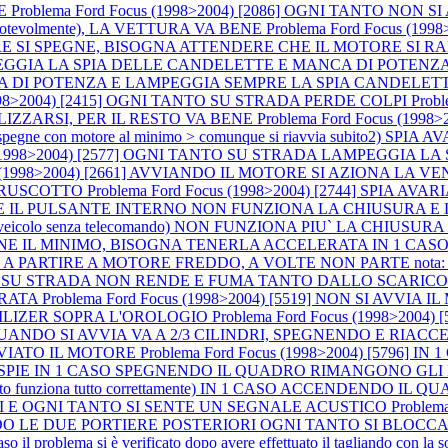
NE
Problema Ford Focus (1998>2004) [2086] OGNI TANTO NO
(notevolmente), LA VETTURA VA BENE
Problema Ford Focus (19
SPEGNE, BISOGNA ATTENDERE CHE IL MOTORE SI RAFFREDDI P
AMPEGGIA LA SPIA DELLE CANDELETTE E MANCA DI POTENZA (a m
CA DI POTENZA E LAMPEGGIA SEMPRE LA SPIA CANDELET
(1998>2004) [2415] OGNI TANTO SU STRADA PERDE COLPI
Prob
LIZZARSI, PER IL RESTO VA BENE
Problema Ford Focus (199
ne con motore al minimo > comunque si riavvia subito2) SPIA AVARI
us (1998>2004) [2577] OGNI TANTO SU STRADA LAMPEGGIA
cus (1998>2004) [2661] AVVIANDO IL MOTORE SI AZIONA 
 CRUSCOTTO
Problema Ford Focus (1998>2004) [2744] SPIA 
NDO E IL PULSANTE INTERNO NON FUNZIONA LA CHIUSURA E
 1 CASO (veicolo senza telecomando) NON FUNZIONA PIU` LA C
IENE IL MINIMO, BISOGNA TENERLA ACCELERATA IN 1 CASO
IRE A MOTORE FREDDO, A VOLTE NON PARTE nota: accelerando si
 [3767] SU STRADA NON RENDE E FUMA TANTO DALLO SCARIC
ERATA
Problema Ford Focus (1998>2004) [5519] NON SI AV
ILIZER SOPRA L'OROLOGIO
Problema Ford Focus (1998>2004)
E QUANDO SI AVVIA VA A 2/3 CILINDRI, SPEGNENDO E RIA
VVIATO IL MOTORE
Problema Ford Focus (1998>2004) [5796]
LO LE SPIE IN 1 CASO SPEGNENDO IL QUADRO RIMANGONO 
o funziona tutto correttamente) IN 1 CASO ACCENDENDO I
I E OGNI TANTO SI SENTE UN SEGNALE ACUSTICO
Problem
COMANDO LE DUE PORTIERE POSTERIORI OGNI TANTO SI BL
blema si è verificato dopo avere effettuato il tagliando con la sostitu