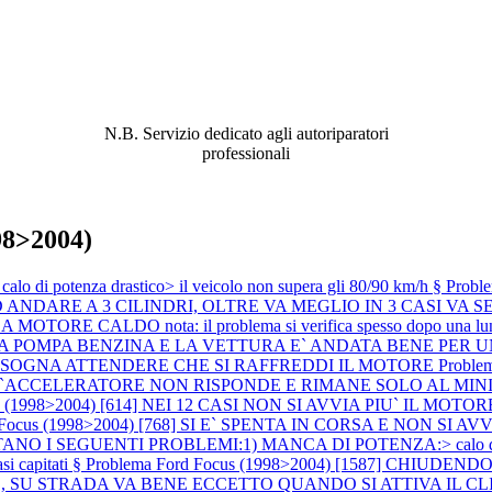
ABBIAMO LA SOLUZIONE AL
PROBLEMA!
N.B. Servizio dedicato agli autoriparatori
professionali
98>2004)
di potenza drastico> il veicolo non supera gli 80/90 km/h §
Probl
DARE A 3 CILINDRI, OLTRE VA MEGLIO IN 3 CASI VA SEM
ORE CALDO nota: il problema si verifica spesso dopo una lunga 
ITA LA POMPA BENZINA E LA VETTURA E` ANDATA BENE PE
BISOGNA ATTENDERE CHE SI RAFFREDDI IL MOTORE
Proble
L`ACCELERATORE NON RISPONDE E RIMANE SOLO AL MI
 (1998>2004) [614] NEI 12 CASI NON SI AVVIA PIU` IL MOTORE (si è 
d Focus (1998>2004) [768] SI E` SPENTA IN CORSA E NON S
TANO I SEGUENTI PROBLEMI:1) MANCA DI POTENZA:> calo di poten
 capitati §
Problema Ford Focus (1998>2004) [1587] CHIU
 BASSO, SU STRADA VA BENE ECCETTO QUANDO SI ATTIVA I