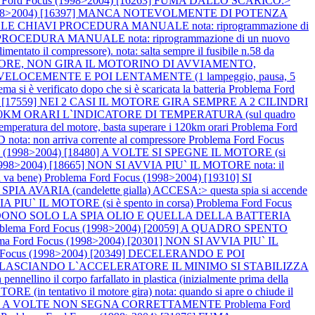
a Ford Focus (1998>2004) [16263] FUMA DALLO SCARICO:>
(1998>2004) [16397] MANCA NOTEVOLMENTE DI POTENZA
LLE CHIAVI PROCEDURA MANUALE nota: riprogrammazione di
ROCEDURA MANUALE nota: riprogrammazione di un nuovo
 il compressore). nota: salta sempre il fusibile n.58 da
L MOTORE, NON GIRA IL MOTORINO DI AVVIAMENTO,
VELOCEMENTE E POI LENTAMENTE (1 lampeggio, pausa, 5
è verificato dopo che si è scaricata la batteria
Problema Ford
04) [17559] NEI 2 CASI IL MOTORE GIRA SEMPRE A 2 CILINDRI
 A 120KM ORARI L`INDICATORE DI TEMPERATURA (sul quadro
peratura del motore, basta superare i 120km orari
Problema Ford
 non arriva corrente al compressore
Problema Ford Focus
us (1998>2004) [18480] A VOLTE SI SPEGNE IL MOTORE (si
1998>2004) [18665] NON SI AVVIA PIU` IL MOTORE nota: il
 va bene)
Problema Ford Focus (1998>2004) [19310] SI
A AVARIA (candelette gialla) ACCESA:> questa spia si accende
A PIU` IL MOTORE (si è spento in corsa)
Problema Ford Focus
NDONO SOLO LA SPIA OLIO E QUELLA DELLA BATTERIA
oblema Ford Focus (1998>2004) [20059] A QUADRO SPENTO
ma Ford Focus (1998>2004) [20301] NON SI AVVIA PIU` IL
d Focus (1998>2004) [20349] DECELERANDO E POI
POI RILASCIANDO L`ACCELERATORE IL MINIMO SI STABILIZZA
llino il corpo farfallato in plastica (inizialmente prima della
(in tentativo il motore gira) nota: quando si apre o chiude il
RANTE A VOLTE NON SEGNA CORRETTAMENTE
Problema Ford