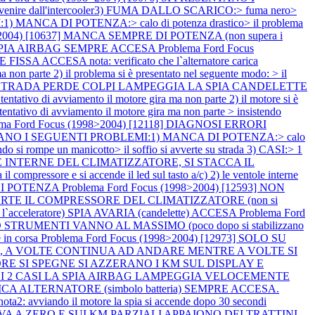
venire dall'intercooler3) FUMA DALLO SCARICO:> fuma nero>
 MANCA DI POTENZA:> calo di potenza drastico> il problema
8>2004) [10637] MANCA SEMPRE DI POTENZA (non supera i
ASI SPIA AIRBAG SEMPRE ACCESA
Problema Ford Focus
CCESA nota: verificato che l`alternatore carica
n parte 2) il problema si è presentato nel seguente modo: > il
TE SU STRADA PERDE COLPI LAMPEGGIA LA SPIA CANDELETTE
ivo di avviamento il motore gira ma non parte 2) il motore si è
tativo di avviamento il motore gira ma non parte > insistendo
ema Ford Focus (1998>2004) [12118] DIAGNOSI ERRORI
SENTANO I SEGUENTI PROBLEMI:1) MANCA DI POTENZA:> calo
 si rompe un manicotto> il soffio si avverte su strada 3) CASI:> 1
TOLE INTERNE DEL CLIMATIZZATORE, SI STACCA IL
l compressore e si accende il led sul tasto a/c) 2) le ventole interne
 DI POTENZA
Problema Ford Focus (1998>2004) [12593] NON
E IL COMPRESSORE DEL CLIMATIZZATORE (non si
acceleratore) SPIA AVARIA (candelette) ACCESA
Problema Ford
STRUMENTI VANNO AL MASSIMO (poco dopo si stabilizzano
 in corsa
Problema Ford Focus (1998>2004) [12973] SOLO SU
a), A VOLTE CONTINUA AD ANDARE MENTRE A VOLTE SI
MOTORE SI SPEGNE SI AZZERANO I KM SUL DISPLAY E
12] NEI 2 CASI LA SPIA AIRBAG LAMPEGGIA VELOCEMENTE
CARICA ALTERNATORE (simbolo batteria) SEMPRE ACCESA.
2: avviando il motore la spia si accende dopo 30 secondi
 VA A ZERO E SUI KM PARZIALI APPAIONO DEI TRATTINI,