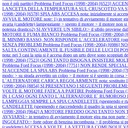
non è più partito)
Problema Ford Focus (1998>2004) [6523
LANCETTA DELLA TEMPERATURA SUL CRUSCOTTO VA SU E GIU' SPI
(1998>2004) [6578] SPIA ABS ACCESA nota: inizialmente si accen
AVVIA IL MOTORE note: 1) in tentativo di avviamento il motore gira ma
avaria (candelette) lampeggiante > spento il motore > il motore non si
potenza drastico2) SI AVVERTE UN SIBILO:> il sibilo proviene dall
MOTORE E FUMA BIANCO
Problema Ford Focus (1998>2004
IL MINIMO BASSO, NON RISPONDE L`ACCELERATORE (ogni tan
SENZA PROBLEMI
Problema Ford Focus (1998>2004) [6
SALTA CONTINUAMENTE IL FUSIBILE DELLE LUCI DI PO
nota: nei 3 casi la spia si è accesa dopo un urto dove sono scoppiati de
(1998>2004) [7523] OGNI TANTO BISOGNA INSISTERE MO
Problema Ford Focus (1998>2004) [7751] NON RENDE SP
SI ACCENDE LA SPIA ABS
Problema Ford Focus (1998>2004) [789
modo: > su strada avvertito un colpo > il motore si è spento in corsa 
L`ALTERNATORE CARICA REGOLARMENTE nota: sostituito l`alternato
(1998>2004) [8854] SI PRESENTANO I SEGUENTI PROBLEMI:
VOLTE IL MOTORE FATICA A PARTIRE
Problema Ford Focu
IN 1 CASO OGNI TANTO L`ALTERNATORE E` RUMOROSO E
LAMPEGGIA SEMPRE LA SPIA CANDELETTE (spegnendo e riacc
CANDELETTE (spegnendo e riaccendendo il quadro la spia si speg
(1998>2004) [9642] A MOTORE FREDDO OGNI TANTO NON
AVVIARSI:> in tentativo di avviamento il motore gira ma non parte 
INGOLFATO:> forte odore di benzina incombusta > il problema si pre
(candelette) ACCESA A VOLTE, LA VETTURA COMUNQUE VA BENE no