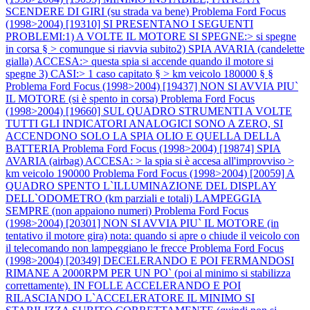
SCENDERE DI GIRI (su strada va bene)
Problema Ford Focus
(1998>2004) [19310] SI PRESENTANO I SEGUENTI
PROBLEMI:1) A VOLTE IL MOTORE SI SPEGNE:> si spegne
in corsa § > comunque si riavvia subito2) SPIA AVARIA (candelette
gialla) ACCESA:> questa spia si accende quando il motore si
spegne 3) CASI:> 1 caso capitato § > km veicolo 180000 § §
Problema Ford Focus (1998>2004) [19437] NON SI AVVIA PIU`
IL MOTORE (si è spento in corsa)
Problema Ford Focus
(1998>2004) [19660] SUL QUADRO STRUMENTI A VOLTE
TUTTI GLI INDICATORI ANALOGICI SONO A ZERO, SI
ACCENDONO SOLO LA SPIA OLIO E QUELLA DELLA
BATTERIA
Problema Ford Focus (1998>2004) [19874] SPIA
AVARIA (airbag) ACCESA: > la spia si è accesa all'improvviso >
km veicolo 190000
Problema Ford Focus (1998>2004) [20059] A
QUADRO SPENTO L`ILLUMINAZIONE DEL DISPLAY
DELL`ODOMETRO (km parziali e totali) LAMPEGGIA
SEMPRE (non appaiono numeri)
Problema Ford Focus
(1998>2004) [20301] NON SI AVVIA PIU` IL MOTORE (in
tentativo il motore gira) nota: quando si apre o chiude il veicolo con
il telecomando non lampeggiano le frecce
Problema Ford Focus
(1998>2004) [20349] DECELERANDO E POI FERMANDOSI
RIMANE A 2000RPM PER UN PO` (poi al minimo si stabilizza
correttamente). IN FOLLE ACCELERANDO E POI
RILASCIANDO L`ACCELERATORE IL MINIMO SI