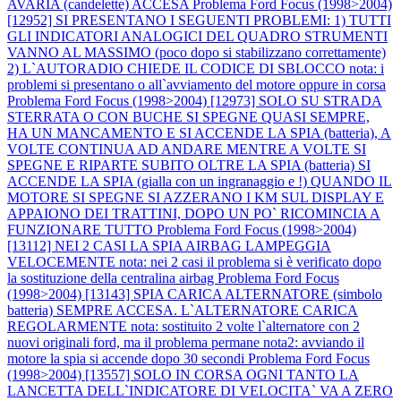
AVARIA (candelette) ACCESA
Problema Ford Focus (1998>2004)
[12952] SI PRESENTANO I SEGUENTI PROBLEMI: 1) TUTTI
GLI INDICATORI ANALOGICI DEL QUADRO STRUMENTI
VANNO AL MASSIMO (poco dopo si stabilizzano correttamente)
2) L`AUTORADIO CHIEDE IL CODICE DI SBLOCCO nota: i
problemi si presentano o all`avviamento del motore oppure in corsa
Problema Ford Focus (1998>2004) [12973] SOLO SU STRADA
STERRATA O CON BUCHE SI SPEGNE QUASI SEMPRE,
HA UN MANCAMENTO E SI ACCENDE LA SPIA (batteria), A
VOLTE CONTINUA AD ANDARE MENTRE A VOLTE SI
SPEGNE E RIPARTE SUBITO OLTRE LA SPIA (batteria) SI
ACCENDE LA SPIA (gialla con un ingranaggio e !) QUANDO IL
MOTORE SI SPEGNE SI AZZERANO I KM SUL DISPLAY E
APPAIONO DEI TRATTINI, DOPO UN PO` RICOMINCIA A
FUNZIONARE TUTTO
Problema Ford Focus (1998>2004)
[13112] NEI 2 CASI LA SPIA AIRBAG LAMPEGGIA
VELOCEMENTE nota: nei 2 casi il problema si è verificato dopo
la sostituzione della centralina airbag
Problema Ford Focus
(1998>2004) [13143] SPIA CARICA ALTERNATORE (simbolo
batteria) SEMPRE ACCESA. L`ALTERNATORE CARICA
REGOLARMENTE nota: sostituito 2 volte l`alternatore con 2
nuovi originali ford, ma il problema permane nota2: avviando il
motore la spia si accende dopo 30 secondi
Problema Ford Focus
(1998>2004) [13557] SOLO IN CORSA OGNI TANTO LA
LANCETTA DELL`INDICATORE DI VELOCITA` VA A ZERO