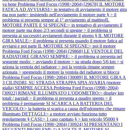
va bene
Problema Ford Focus (1998>2004) [29678] IL MOTORE
FATICA AD AVVIARSI:> in tentativo di avviamento il motore gira
ma non parte> insistendo nell'avviamento il motore parte § > il
problema si presenta sempre al 1° avviamento al mattinoIL
MOTORE PARTE E SI SPEGNE:> in tentativo di avviamento il
motore parte ma dopo 2/3 secondi si spegne > il problema si
presenta ai successivi avviamenti durante il giorno § IL MOTORE
GIRA MALE:> il problema si presenta quando il motore fatica ad
avviarsi e poi parte IL MOTORE SI SPEGNE:> poi il motore
Problema Ford Focus (1998>2004) [29868] LE VENTOLE DEL
RADIATORE GIRANO SEMPRE: > il problema si presenta nel
seguente modo: > avviando il motore > su strada dopo 5/6 km > si
aziona la ventola del radiatore > poi la ventola rimane sempre
azionata > spegnendo il motore la ventola del radiatore si blocca
Problema Ford Focus (1998>2004) [30089] IL MOTORE GIRA A
3 CILINDRI, SU STRADA STRAPPA SPIA AVARIA (motore
gialla) SEMPRE ACCESA
Problema Ford Focus (1998>2004)
[30922] RIMANE ILLUMINATO L'ODOMETRO:> display km
totali / parziali > il problema si presenta a quadro spento > il
problema è permanente SI SCARICA LA BATTERIA DEL
VEICOLO:> la batteria si scarica a causa dell'odometro che rimane
illuminato DETTAGLI:> a motore avviato funziona tutto
regolarmente § CASI:> 1 caso capitato § > km veicolo 95000 §
Problema Ford Focus (1998>2004) [30924] SI PRESENTANO I
SEGUENTI PROBLEMI: 1) A VOLTE IL MOTORE SI