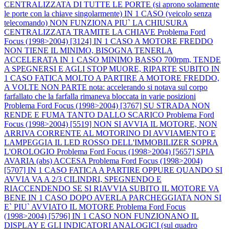
CENTRALIZZATA DI TUTTE LE PORTE (si aprono solamente
le porte con la chiave singolarmente) IN 1 CASO (veicolo senza
telecomando) NON FUNZIONA PIU` LA CHIUSURA
CENTRALIZZATA TRAMITE LA CHIAVE
Problema Ford
Focus (1998>2004) [3124] IN 1 CASO A MOTORE FREDDO
NON TIENE IL MINIMO, BISOGNA TENERLA
ACCELERATA IN 1 CASO MINIMO BASSO 700rpm, TENDE
A SPEGNERSI E AGLI STOP MUORE, RIPARTE SUBITO IN
1 CASO FATICA MOLTO A PARTIRE A MOTORE FREDDO,
A VOLTE NON PARTE nota: accelerando si notava sul corpo
farfallato che la farfalla rimaneva bloccata in varie posizioni
Problema Ford Focus (1998>2004) [3767] SU STRADA NON
RENDE E FUMA TANTO DALLO SCARICO
Problema Ford
Focus (1998>2004) [5519] NON SI AVVIA IL MOTORE, NON
ARRIVA CORRENTE AL MOTORINO DI AVVIAMENTO E
LAMPEGGIA IL LED ROSSO DELL'IMMOBILIZER SOPRA
L'OROLOGIO
Problema Ford Focus (1998>2004) [5657] SPIA
AVARIA (abs) ACCESA
Problema Ford Focus (1998>2004)
[5707] IN 1 CASO FATICA A PARTIRE OPPURE QUANDO SI
AVVIA VA A 2/3 CILINDRI, SPEGNENDO E
RIACCENDENDO SE SI RIAVVIA SUBITO IL MOTORE VA
BENE IN 1 CASO DOPO AVERLA PARCHEGGIATA NON SI
E` PIU` AVVIATO IL MOTORE
Problema Ford Focus
(1998>2004) [5796] IN 1 CASO NON FUNZIONANO IL
DISPLAY E GLI INDICATORI ANALOGICI (sul quadro