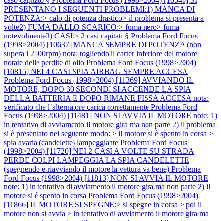
caso capitato §
Problema Ford Focus (1998>2004) [10540] SI
PRESENTANO I SEGUENTI PROBLEMI:1) MANCA DI
POTENZA:> calo di potenza drastico> il problema si presenta a
volte2) FUMA DALLO SCARICO:> fuma nero> fuma
notevolmente3) CASI:> 2 casi capitati §
Problema Ford Focus
(1998>2004) [10637] MANCA SEMPRE DI POTENZA (non
supera i 2500rpm) nota: togliendo il carter inferiore del motore
notate delle perdite di olio
Problema Ford Focus (1998>2004)
[10815] NEI 4 CASI SPIA AIRBAG SEMPRE ACCESA
Problema Ford Focus (1998>2004) [11369] AVVIANDO IL
MOTORE, DOPO 30 SECONDI SI ACCENDE LA SPIA
DELLA BATTERIA E DOPO RIMANE FISSA ACCESA nota:
verificato che l`alternatore carica correttamente
Problema Ford
Focus (1998>2004) [11481] NON SI AVVIA IL MOTORE note: 1)
in tentativo di avviamento il motore gira ma non parte 2) il problema
si è presentato nel seguente modo: > il motore si è spento in corsa >
spia avaria (candelette) lampeggiante
Problema Ford Focus
(1998>2004) [11720] NEI 2 CASI A VOLTE SU STRADA
PERDE COLPI LAMPEGGIA LA SPIA CANDELETTE
(spegnendo e riavviando il motore la vettura va bene)
Problema
Ford Focus (1998>2004) [11813] NON SI AVVIA IL MOTORE
note: 1) in tentativo di avviamento il motore gira ma non parte 2) il
motore si è spento in corsa
Problema Ford Focus (1998>2004)
[11866] IL MOTORE SI SPEGNE:> si spegne in corsa > poi il
motore non si avvia > in tentativo di avviamento il motore gira ma