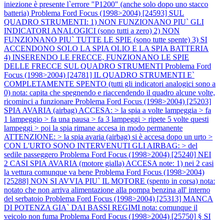
iniezione è presente l`errore "P1200" (anche solo dopo uno stacco
batteria)
Problema Ford Focus (1998>2004) [24593] SUL
QUADRO STRUMENTI: 1) NON FUNZIONANO PIU` GLI
INDICATORI ANALOGICI (sono tutti a zero) 2) NON
FUNZIONANO PIU` TUTTE LE SPIE (sono tutte spente) 3) SI
ACCENDONO SOLO LA SPIA OLIO E LA SPIA BATTERIA
4) INSERENDO LE FRECCE, FUNZIONANO LE SPIE
DELLE FRECCE SUL QUADRO STRUMENTI
Problema Ford
Focus (1998>2004) [24781] IL QUADRO STRUMENTI E`
COMPLETAMENTE SPENTO (tutti gli indicatori analogici sono a
0) nota: capita che spegnendo e riaccendendo il quadro alcune volte,
ricominci a funzionare
Problema Ford Focus (1998>2004) [25203]
SPIA AVARIA (airbag) ACCESA: > la spia a volte lampeggia > fa
1 lampeggio > fa una pausa > fa 3 lampeggi > ripete 5 volte questi
lampeggi > poi la spia rimane accesa in modo permanente
ATTENZIONE: > la spia avaria (airbag) si è accesa dopo un urto >
CON L'URTO SONO INTERVENUTI GLI AIRBAG: > del
sedile passeggero
Problema Ford Focus (1998>2004) [25240] NEI
2 CASI SPIA AVARIA (motore gialla) ACCESA note: 1) nei 2 casi
la vettura comunque va bene
Problema Ford Focus (1998>2004)
[25288] NON SI AVVIA PIU` IL MOTORE (spento in corsa) nota:
notato che non arriva alimentazione alla pompa benzina all' interno
del serbatoio
Problema Ford Focus (1998>2004) [25313] MANCA
DI POTENZA GIA` DAI BASSI REGIMI nota: comunque il
veicolo non fuma
Problema Ford Focus (1998>2004) [25750] § SI