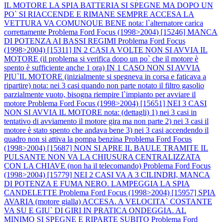
IL MOTORE LA SPIA BATTERIA SI SPEGNE MA DOPO UN
PO` SI RIACCENDE E RIMANE SEMPRE ACCESA LA
VETTURA VA COMUNQUE BENE nota: l`alternatore carica
correttamente
Problema Ford Focus (1998>2004) [15246] MANCA
DI POTENZA AI BASSI REGIMI
Problema Ford Focus
(1998>2004) [15311] IN 2 CASI A VOLTE NON SI AVVIA IL
MOTORE (il problema si verifica dopo un po` che il motore è
spento è sufficiente anche 1 ora) IN 1 CASO NON SI AVVIA
PIU`IL MOTORE (inizialmente si spegneva in corsa e faticava a
ripartire) nota: nei 3 casi quando non parte notato il filtro gasolio
parzialmente vuoto, bisogna riempire l`impianto per avviare il
motore
Problema Ford Focus (1998>2004) [15651] NEI 3 CASI
NON SI AVVIA IL MOTORE nota: (dettagli) 1) nei 3 casi in
tentativo di avviamento il motore gira ma non parte 2) nei 3 casi il
motore è stato spento che andava bene 3) nei 3 casi accendendo il
quadro non si attiva la pompa benzina
Problema Ford Focus
(1998>2004) [15687] NON SI APRE IL BAULE TRAMITE IL
PULSANTE NON VA LA CHIUSURA CENTRALIZZATA
CON LA CHIAVE (non ha il telecomando)
Problema Ford Focus
(1998>2004) [15779] NEI 2 CASI VA A 3 CILINDRI, MANCA
DI POTENZA E FUMA NERO. LAMPEGGIA LA SPIA
CANDELETTE
Problema Ford Focus (1998>2004) [15957] SPIA
AVARIA (motore gialla) ACCESA. A VELOCITA` COSTANTE
VA SU E GIU` DI GIRI IN PRATICA ONDEGGIA. AL
MINIMO SI SPEGNE E RIPARTE SUBITO
Problema Ford