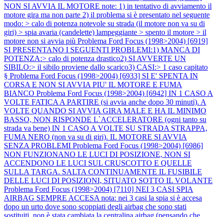
NON SI AVVIA IL MOTORE note: 1) in tentativo di avviamento il
motore gira ma non parte 2) il problema si è presentato nel seguente
modo: > calo di potenza notevole su strada (il motore non va su di
giri) > spia avaria (candelette) lampeggiante > spento il motore > il
motore non si avvia più
Problema Ford Focus (1998>2004) [6919]
SI PRESENTANO I SEGUENTI PROBLEMI:1) MANCA DI
POTENZA:> calo di potenza drastico2) SI AVVERTE UN
SIBILO:> il sibilo proviene dallo scarico3) CASI:> 1 caso capitato
§
Problema Ford Focus (1998>2004) [6933] SI E' SPENTA IN
CORSA E NON SI AVVIA PIU' IL MOTORE E FUMA
BIANCO
Problema Ford Focus (1998>2004) [6942] IN 1 CASO A
VOLTE FATICA A PARTIRE (si avvia anche dopo 30 minuti). A
VOLTE QUANDO SI AVVIA GIRA MALE E HA IL MINIMO
BASSO, NON RISPONDE L`ACCELERATORE (ogni tanto su
strada va bene) IN 1 CASO A VOLTE SU STRADA STRAPPA,
FUMA NERO (non va su di giri). IL MOTORE SI AVVIA
SENZA PROBLEMI
Problema Ford Focus (1998>2004) [6986]
NON FUNZIONANO LE LUCI DI POSIZIONE, NON SI
ACCENDONO LE LUCI SUL CRUSCOTTO E QUELLE
SULLA TARGA. SALTA CONTINUAMENTE IL FUSIBILE
DELLE LUCI DI POSIZIONI, SITUATO SOTTO IL VOLANTE
Problema Ford Focus (1998>2004) [7110] NEI 3 CASI SPIA
AIRBAG SEMPRE ACCESA nota: nei 3 casi la spia si è accesa
dopo un urto dove sono scoppiati degli airbag che sono stati
sostituiti, non è stata cambiata la centralina airbag (pensando che