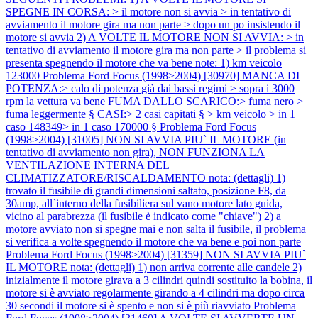
SPEGNE IN CORSA: > il motore non si avvia > in tentativo di
avviamento il motore gira ma non parte > dopo un po insistendo il
motore si avvia 2) A VOLTE IL MOTORE NON SI AVVIA: > in
tentativo di avviamento il motore gira ma non parte > il problema si
presenta spegnendo il motore che va bene note: 1) km veicolo
123000
Problema Ford Focus (1998>2004) [30970] MANCA DI
POTENZA:> calo di potenza già dai bassi regimi > sopra i 3000
rpm la vettura va bene FUMA DALLO SCARICO:> fuma nero >
fuma leggermente § CASI:> 2 casi capitati § > km veicolo > in 1
caso 148349> in 1 caso 170000 §
Problema Ford Focus
(1998>2004) [31005] NON SI AVVIA PIU` IL MOTORE (in
tentativo di avviamento non gira), NON FUNZIONA LA
VENTILAZIONE INTERNA DEL
CLIMATIZZATORE/RISCALDAMENTO nota: (dettagli) 1)
trovato il fusibile di grandi dimensioni saltato, posizione F8, da
30amp, all`interno della fusibiliera sul vano motore lato guida,
vicino al parabrezza (il fusibile è indicato come "chiave") 2) a
motore avviato non si spegne mai e non salta il fusibile, il problema
si verifica a volte spegnendo il motore che va bene e poi non parte
Problema Ford Focus (1998>2004) [31359] NON SI AVVIA PIU`
IL MOTORE nota: (dettagli) 1) non arriva corrente alle candele 2)
inizialmente il motore girava a 3 cilindri quindi sostituito la bobina, il
motore si è avviato regolarmente girando a 4 cilindri ma dopo circa
30 secondi il motore si è spento e non si è più riavviato
Problema