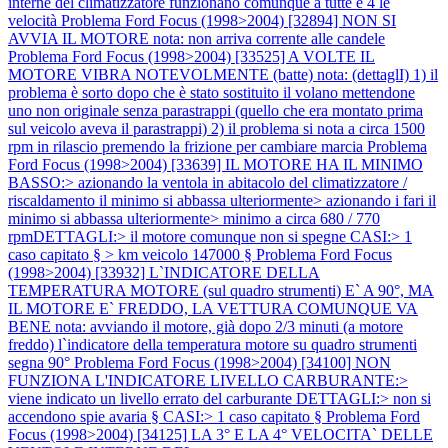
interne del climatizzatore funzionano comunque a tutte e 4 le
velocità
Problema Ford Focus (1998>2004) [32894] NON SI
AVVIA IL MOTORE nota: non arriva corrente alle candele
Problema Ford Focus (1998>2004) [33525] A VOLTE IL
MOTORE VIBRA NOTEVOLMENTE (batte) nota: (dettaglI) 1) il
problema è sorto dopo che è stato sostituito il volano mettendone
uno non originale senza parastrappi (quello che era montato prima
sul veicolo aveva il parastrappi) 2) il problema si nota a circa 1500
rpm in rilascio premendo la frizione per cambiare marcia
Problema
Ford Focus (1998>2004) [33639] IL MOTORE HA IL MINIMO
BASSO:> azionando la ventola in abitacolo del climatizzatore /
riscaldamento il minimo si abbassa ulteriormente> azionando i fari il
minimo si abbassa ulteriormente> minimo a circa 680 / 770
rpmDETTAGLI:> il motore comunque non si spegne CASI:> 1
caso capitato § > km veicolo 147000 §
Problema Ford Focus
(1998>2004) [33932] L`INDICATORE DELLA
TEMPERATURA MOTORE (sul quadro strumenti) E` A 90°, MA
IL MOTORE E` FREDDO, LA VETTURA COMUNQUE VA
BENE nota: avviando il motore, già dopo 2/3 minuti (a motore
freddo) l`indicatore della temperatura motore su quadro strumenti
segna 90°
Problema Ford Focus (1998>2004) [34100] NON
FUNZIONA L'INDICATORE LIVELLO CARBURANTE:>
viene indicato un livello errato del carburante DETTAGLI:> non si
accendono spie avaria § CASI:> 1 caso capitato §
Problema Ford
Focus (1998>2004) [34125] LA 3° E LA 4° VELOCITA` DELLE