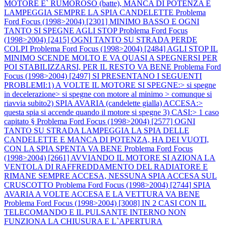
MOTORE E` RUMOROSO (batte), MANCA DI POTENZA E
LAMPEGGIA SEMPRE LA SPIA CANDELETTE
Problema
Ford Focus (1998>2004) [2301] MINIMO BASSO E OGNI
TANTO SI SPEGNE AGLI STOP
Problema Ford Focus
(1998>2004) [2415] OGNI TANTO SU STRADA PERDE
COLPI
Problema Ford Focus (1998>2004) [2484] AGLI STOP IL
MINIMO SCENDE MOLTO E VA QUASI A SPEGNERSI PER
POI STABILIZZARSI, PER IL RESTO VA BENE
Problema Ford
Focus (1998>2004) [2497] SI PRESENTANO I SEGUENTI
PROBLEMI:1) A VOLTE IL MOTORE SI SPEGNE:> si spegne
in decelerazione> si spegne con motore al minimo > comunque si
riavvia subito2) SPIA AVARIA (candelette gialla) ACCESA:>
questa spia si accende quando il motore si spegne 3) CASI:> 1 caso
capitato §
Problema Ford Focus (1998>2004) [2577] OGNI
TANTO SU STRADA LAMPEGGIA LA SPIA DELLE
CANDELETTE E MANCA DI POTENZA, HA DEI VUOTI,
CON LA SPIA SPENTA VA BENE
Problema Ford Focus
(1998>2004) [2661] AVVIANDO IL MOTORE SI AZIONA LA
VENTOLA DI RAFFREDDAMENTO DEL RADIATORE E
RIMANE SEMPRE ACCESA, NESSUNA SPIA ACCESA SUL
CRUSCOTTO
Problema Ford Focus (1998>2004) [2744] SPIA
AVARIA A VOLTE ACCESA E LA VETTURA VA BENE
Problema Ford Focus (1998>2004) [3008] IN 2 CASI CON IL
TELECOMANDO E IL PULSANTE INTERNO NON
FUNZIONA LA CHIUSURA E L`APERTURA