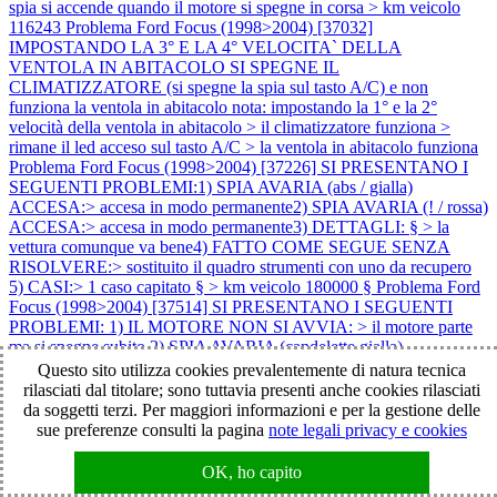
spia si accende quando il motore si spegne in corsa > km veicolo
116243
Problema Ford Focus (1998>2004) [37032]
IMPOSTANDO LA 3° E LA 4° VELOCITA` DELLA
VENTOLA IN ABITACOLO SI SPEGNE IL
CLIMATIZZATORE (si spegne la spia sul tasto A/C) e non
funziona la ventola in abitacolo nota: impostando la 1° e la 2°
velocità della ventola in abitacolo > il climatizzatore funziona >
rimane il led acceso sul tasto A/C > la ventola in abitacolo funziona
Problema Ford Focus (1998>2004) [37226] SI PRESENTANO I
SEGUENTI PROBLEMI:1) SPIA AVARIA (abs / gialla)
ACCESA:> accesa in modo permanente2) SPIA AVARIA (! / rossa)
ACCESA:> accesa in modo permanente3) DETTAGLI: § > la
vettura comunque va bene4) FATTO COME SEGUE SENZA
RISOLVERE:> sostituito il quadro strumenti con uno da recupero
5) CASI:> 1 caso capitato § > km veicolo 180000 §
Problema Ford
Focus (1998>2004) [37514] SI PRESENTANO I SEGUENTI
PROBLEMI: 1) IL MOTORE NON SI AVVIA: > il motore parte
ma si spegne subito 2) SPIA AVARIA (candelette gialla)
LAMPEGGIANTE 3) DETTAGLI: > inizialmente mancava di
Questo sito utilizza cookies prevalentemente di natura tecnica
potenza 4) ATTENZIONE: > il problema è sorto dopo che il veicolo
rilasciati dal titolare; sono tuttavia presenti anche cookies rilasciati
è rimasto fermo con la batteria scollegata per circa 20 giorni note: 1)
da soggetti terzi. Per maggiori informazioni e per la gestione delle
km veicolo 149000
Problema Ford Focus (1998>2004) [38002]
sue preferenze consulti la pagina
note legali privacy e cookies
NON FUNZIONA LA CHIUSURA CENTRALIZZATA DELLE
PORTE:> tramite telecomandoDETTAGLI:> acquistato un
OK, ho capito
telecomando nuovo > il telecomando nuovo non si riesce a