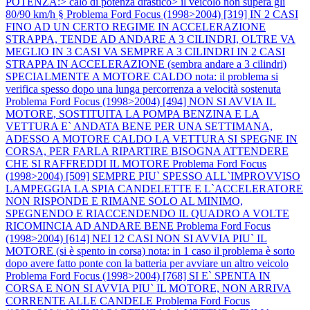
POTENZA:> calo di potenza drastico> il veicolo non supera gli
80/90 km/h §
Problema Ford Focus (1998>2004) [319] IN 2 CASI
FINO AD UN CERTO REGIME IN ACCELERAZIONE
STRAPPA, TENDE AD ANDARE A 3 CILINDRI, OLTRE VA
MEGLIO IN 3 CASI VA SEMPRE A 3 CILINDRI IN 2 CASI
STRAPPA IN ACCELERAZIONE (sembra andare a 3 cilindri)
SPECIALMENTE A MOTORE CALDO nota: il problema si
verifica spesso dopo una lunga percorrenza a velocità sostenuta
Problema Ford Focus (1998>2004) [494] NON SI AVVIA IL
MOTORE, SOSTITUITA LA POMPA BENZINA E LA
VETTURA E` ANDATA BENE PER UNA SETTIMANA,
ADESSO A MOTORE CALDO LA VETTURA SI SPEGNE IN
CORSA, PER FARLA RIPARTIRE BISOGNA ATTENDERE
CHE SI RAFFREDDI IL MOTORE
Problema Ford Focus
(1998>2004) [509] SEMPRE PIU` SPESSO ALL`IMPROVVISO
LAMPEGGIA LA SPIA CANDELETTE E L`ACCELERATORE
NON RISPONDE E RIMANE SOLO AL MINIMO,
SPEGNENDO E RIACCENDENDO IL QUADRO A VOLTE
RICOMINCIA AD ANDARE BENE
Problema Ford Focus
(1998>2004) [614] NEI 12 CASI NON SI AVVIA PIU` IL
MOTORE (si è spento in corsa) nota: in 1 caso il problema è sorto
dopo avere fatto ponte con la batteria per avviare un altro veicolo
Problema Ford Focus (1998>2004) [768] SI E` SPENTA IN
CORSA E NON SI AVVIA PIU` IL MOTORE, NON ARRIVA
CORRENTE ALLE CANDELE
Problema Ford Focus