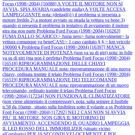
Focus (1998>2004) [16088] A VOLTE IL MOTORE NON SI
AVVIA, SPIA AVARIA (candelette gialla) A VOLTE ACCESA
LAMPEGGIANTE nota: (dettagli)1) il problema si presenta a
motore freddo 2) a motore avviato su strada la vettura va bene 3)
quando si presenta il problema in tentativo di avviamento il motore
gira ma non parte
Problema Ford Focus (1998>2004) [16263]
FUMA DALLO SCARICO:> fuma nero> fuma notevolmente> la
vettura comunque va beneCASI:> 1 caso capitato § § > km veicolo
190000 §
Problema Ford Focus (1998>2004) [16397] MANCA
NOTEVOLMENTE DI POTENZA (non va su di giri) nota: in folle
va su di giri (ma non è perfetta)
Problema Ford Focus (1998>2004)
[16518] RIPROGRAMMAZIONE DELLE CHIAVI
PROCEDURA MANUALE nota: riprogrammazione di una nuova
chiave, ordinata tramite il telaio
Problema Ford Focus (1998>2004)
[16519] RIPROGRAMMAZIONE DEI TELECOMANDI
PROCEDURA MANUALE nota: riprogrammazione di un nuovo
telecomando, ordinato tramite il telaio
Problema Ford Focus
(1998>2004) [17234] NON FUNZIONA IL CLIMATIZZATORE
(non viene alimentato il compressore). nota: salta sempre il fusibile
n.58 da 10amp., situato sulla fusibilera sotto il volante a sx
Problema
Ford Focus (1998>2004) [17292] NEI 2 CASI NON SI AVVIA
PIU` IL MOTORE, NON GIRA IL MOTORINO DI
AVVIAMENTO, ACCENDENDO IL QUADRO LAMPEGGIA
IL LED ROSSO DELL`IMMOBILIZER (situato vicino
all`orologio) PER 10 SECONDI VELOCEMENTE E POI