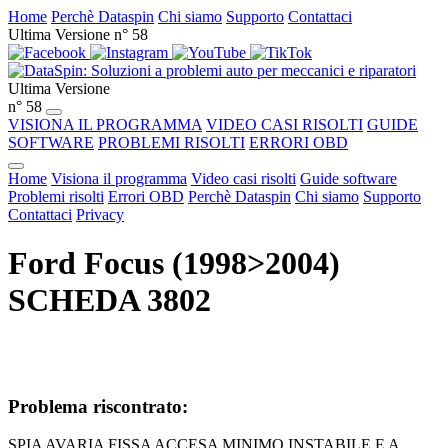
Home
Perchè Dataspin
Chi siamo
Supporto
Contattaci
Ultima Versione n° 58
Ultima Versione
n° 58
VISIONA IL PROGRAMMA
VIDEO CASI RISOLTI
GUIDE
SOFTWARE
PROBLEMI RISOLTI
ERRORI OBD
Home
Visiona il programma
Video casi risolti
Guide software
Problemi risolti
Errori OBD
Perchè Dataspin
Chi siamo
Supporto
Contattaci
Privacy
Ford Focus (1998>2004)
SCHEDA 3802
Problema riscontrato:
SPIA AVARIA FISSA ACCESA MINIMO INSTABILE E A