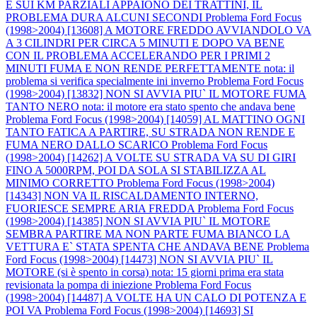
E SUI KM PARZIALI APPAIONO DEI TRATTINI, IL
PROBLEMA DURA ALCUNI SECONDI
Problema Ford Focus
(1998>2004) [13608] A MOTORE FREDDO AVVIANDOLO VA
A 3 CILINDRI PER CIRCA 5 MINUTI E DOPO VA BENE
CON IL PROBLEMA ACCELERANDO PER I PRIMI 2
MINUTI FUMA E NON RENDE PERFETTAMENTE nota: il
problema si verifica specialmente ini inverno
Problema Ford Focus
(1998>2004) [13832] NON SI AVVIA PIU` IL MOTORE FUMA
TANTO NERO nota: il motore era stato spento che andava bene
Problema Ford Focus (1998>2004) [14059] AL MATTINO OGNI
TANTO FATICA A PARTIRE, SU STRADA NON RENDE E
FUMA NERO DALLO SCARICO
Problema Ford Focus
(1998>2004) [14262] A VOLTE SU STRADA VA SU DI GIRI
FINO A 5000RPM, POI DA SOLA SI STABILIZZA AL
MINIMO CORRETTO
Problema Ford Focus (1998>2004)
[14343] NON VA IL RISCALDAMENTO INTERNO,
FUORIESCE SEMPRE ARIA FREDDA
Problema Ford Focus
(1998>2004) [14385] NON SI AVVIA PIU` IL MOTORE
SEMBRA PARTIRE MA NON PARTE FUMA BIANCO LA
VETTURA E` STATA SPENTA CHE ANDAVA BENE
Problema
Ford Focus (1998>2004) [14473] NON SI AVVIA PIU` IL
MOTORE (si è spento in corsa) nota: 15 giorni prima era stata
revisionata la pompa di iniezione
Problema Ford Focus
(1998>2004) [14487] A VOLTE HA UN CALO DI POTENZA E
POI VA
Problema Ford Focus (1998>2004) [14693] SI