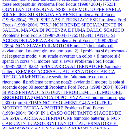
fosse recuperabile)
Problema Ford Focus (1998>2004) [7523]
OGNI TANTO BISOGNA INSISTERE MOLTO PER FARLA
RIPARTIRE, SU STRADA VA BENE
Problema Ford Focus
(1998>2004) [7529] SPIE ABS E FRENI ACCESE
Problema Ford
Focus (1998>2004) [7751] NON RENDE SPECIALMENTE IN
SALITA, MANCA DI POTENZA E FUMA DALLO SCARICO
Problema Ford Focus (1998>2004) [7765] OGNI TANTO SI
ACCENDE LA SPIA ABS
Problema Ford Focus (1998>2004)
[7894] NON SI AVVIA IL MOTORE note: 1) in tentativo di
avviamento il motore gira ma non parte 2) il problema si è presentato
nel seguente modo: > su strada avvertito un colpo > il motore si è
spento in corsa > il motore non si avvia
Problema Ford Focus
(1998>2004) [8282] SPIA CARICA ALTERNATORE (simbolo
batteria) SEMPRE ACCESA. L`ALTERNATORE CARICA
REGOLARMENTE nota: sostituito l`alternatore con uno
rigenerato, il problema permane nota2: avviando il motore la spia si
accende dopo 30 secondi
Problema Ford Focus (1998>2004) [8854]
SI PRESENTANO I SEGUENTI PROBLEMI: 1) IL MOTORE
SBORBOTTA 2) MANCA DI POTENZA: > il motore non supera
i 3000 rpm 3) FUMA NOTEVOLMENTE 4) A VOLTE IL
MOTORE FATICA A PARTIRE
Problema Ford Focus
(1998>2004) [9049] IN 1 CASO OGNI TANTO SI ACCENDE
LA SPIA CARICA ALTERNATORE (simbolo batteria) E NON
CARICA IN 1 CASO OGNI TANTO L`ALTERNATORE E`
RUMOROSO E HA UNA CARICA ELEVATA (16/17v)