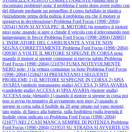
STABILIZZA SUBITO CORRETTAMENTE (quindi non si
riscontrano problemi) nota: il problema è sorto dopo avere pulito con
del diluente mediante un pennellino il corpo farfallato in plastica
(inizialmente prima della pulizia il problema era che il motore si
spegneva in decelerazione)
Problema Ford Focus (1998>2004)
[20541] NON SI AVVIA PIU` IL MOTORE (in tentativo il motore
gira) nota: quando si apre o chiude il veicolo con il telecomando non
lampeggiano le frecce
Problema Ford Focus (1998>2004) [20805]
L`INDICATORE DEL CARBURANTE A VOLTE NON
SEGNA CORRETTAMENTE
Problema Ford Focus (1998>2004)
[20938] A VOLTE IL MOTORE SI SPEGNE IN CORSA nota:
quando il motore si spegne comunque si riavvia subito
Problema
Ford Focus (1998>2004) [21076] FUMA NOTEVOLMENTE
NERO note: 1) la vettura comunque va bene
Problema Ford Focus
(1998>2004) [21842] SI PRESENTANO I SEGUENTI
PROBLEMI: 1) IL MOTORE SI SPEGNE IN CORSA 2) SPIA
AVARIA (simbolo ingranaggio gialla) ACCESA 3) SPIA AVARIA
(candelette gialla) ACCESA 4) SPIA AVARIA (motore gialla)
ACCESA nota: (dettagli) 1) quando il motore si spegne in corsa poi
non si avvia (in tentativo di avviamento non gira) 2) quando si
spegne in corsa salta il fusibile da 20 amp situato sul vano motore,
lato guida, di fianco alla batteria, sulla fusibiliera (sulla legenda il
fusibile viene indicato co
Problema Ford Focus (1998>2004)
[21877] NEI 2 CASI MANCA SEMPRE DI POTENZA
Problema
Ford Focus (1998>2004) [21953] SU STRADA SI AVVERTE UN