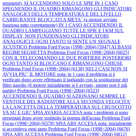
strumenti), SI ACCENDONO SOLO LE SPIE IN 1 CASO
SPEGNENDO IL QUADRO RIMANGONO GLI INDICATORI
ANALOGICI DELLA TEMPERATURA E DEL LIVELLO
CARBURANTE BLOCCATI A META` (a motore avviato
funziona tutto correttamente) IN 1 CASO ACCENDENDO IL
QUADRO LAMPEGGIANO TUTTE LE SPIE E I KM SUL
DISPLAY, NON FUNZIONANO GLI INDICATORI
ANALOGICI E OGNI TANTO SI SENTE UN SEGNALE
ACUSTICO
Problema Ford Focus (1998>2004) [5947] AI BASSI
REGIMI SEGHETTA
Problema Ford Focus (1998>2004) [6025]
CON IL TELECOMANDO LE DUE PORTIERE POSTERIORI
OGNI TANTO SI BLOCCANO E RIMANGONO CHIUSE
Problema Ford Focus (1998>2004) [6138] NEI 2 CASI NON SI
AVVIA PIU` IL MOTORE nota: in 1 caso il problema si è
verificato dopo avere effettuato il tagliando con la sostituzione del
filtro gasolio (il motore inizialmente si è avviato, spento non è più
partito)
Problema Ford Focus (1998>2004) [6523]
ACCENDENDO IL QUADRO SI AZIONANO SEMPRE LE
VENTOLE DEL RADIATORE ALLA SECONDA VELOCITA'
LA LANCETTA DELLA TEMPERATURA SUL CRUSCOTTO
VA SU E GIU' SPIA AVARIA ACCESA nota: i problemi si sono
presentati dopo avere sostituito la pompa dell'acqua
Problema Ford
Focus (1998>2004) [6578] SPIA ABS ACCESA nota: inizialmente
si accendeva ogni tanto
Problema Ford Focus (1998>2004) [6676]
SPIA ABS ACCESA
Problema Ford Focus (1998>2004) [6812]