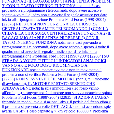
FUNZIONA 2) IL BAGAGLIAIO SI APRE SENZA PROBLEMI
3) CON IL TASTO INTERNO FUNZIONA nota: nei 3 casi
provando a riprogrammare i telecomandi, dopo avere acceso e
spento 4 volte il quadro non si avverte il segnale acustico per dare
inizio alla riprogrammazione
Problema Ford Focus (1998>2004)
[22376] NEI 3 CASI NON FUNZIONA LA CHIUSURA
CENTRALIZZATA TRAMITE TELECOMANDO 1) CON LA
CHIAVE LA CHIUSURA CENTRALIZZATA FUNZIONA 2) IL
BAGAGLIAIO SI APRE SENZA PROBLEMI 3) CON IL
TASTO INTERNO FUNZIONA nota: nei 3 casi provando a
riprogrammare i telecomandi, dopo avere acceso e spento 4 volte il
quadro non si avverte il segnale acustico per dare inizio alla
riprogrammazione
Problema Ford Focus (1998>2004) [22604] SU
STRADA A VOLTE TUTTI GLI INDICATORI ANALOGICI
VANNO A 0 E POCO DOPO RICOMINCIANO A
FUNZIONARE nota: a motore avviato e non in movimento il
problema non si verifica
Problema Ford Focus (1998>2004)
[22753] NON SI AVVIA PIU` IL MOTORE (non gira il motorino
di avviamento). IL MOTORE E` STATO SPENTO CHE
ANDAVA BENE nota: la spia immobilizer (led rosso vicino
all`orologio) si spegne nota2: il motore non si avvia neanche a spinta
Problema Ford Focus (1998>2004) [22835] SI AZIONA L'ABS:>
frenando in modo lieve > si aziona l'abs > il pedale del freno vibra >
il problema si presenta a volte DETTAGLI:> non si accendono spie
avaria CASI:> 1 caso capitato § > km veicolo 168000 §
Problema