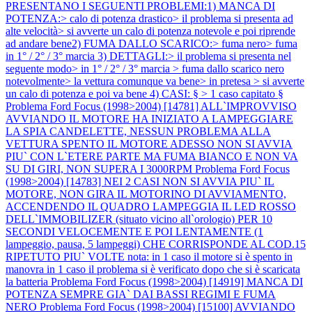
PRESENTANO I SEGUENTI PROBLEMI:1) MANCA DI
POTENZA:> calo di potenza drastico> il problema si presenta ad
alte velocità> si avverte un calo di potenza notevole e poi riprende
ad andare bene2) FUMA DALLO SCARICO:> fuma nero> fuma
in 1° / 2° / 3° marcia 3) DETTAGLI:> il problema si presenta nel
seguente modo> in 1° / 2° / 3° marcia > fuma dallo scarico nero
notevolmente> la vettura comunque va bene> in pretesa > si avverte
un calo di potenza e poi va bene 4) CASI: § > 1 caso capitato §
Problema Ford Focus (1998>2004) [14781] ALL`IMPROVVISO
AVVIANDO IL MOTORE HA INIZIATO A LAMPEGGIARE
LA SPIA CANDELETTE, NESSUN PROBLEMA ALLA
VETTURA SPENTO IL MOTORE ADESSO NON SI AVVIA
PIU` CON L`ETERE PARTE MA FUMA BIANCO E NON VA
SU DI GIRI, NON SUPERA I 3000RPM
Problema Ford Focus
(1998>2004) [14783] NEI 2 CASI NON SI AVVIA PIU` IL
MOTORE, NON GIRA IL MOTORINO DI AVVIAMENTO,
ACCENDENDO IL QUADRO LAMPEGGIA IL LED ROSSO
DELL`IMMOBILIZER (situato vicino all`orologio) PER 10
SECONDI VELOCEMENTE E POI LENTAMENTE (1
lampeggio, pausa, 5 lampeggi) CHE CORRISPONDE AL COD.15
RIPETUTO PIU` VOLTE nota: in 1 caso il motore si è spento in
manovra in 1 caso il problema si è verificato dopo che si è scaricata
la batteria
Problema Ford Focus (1998>2004) [14919] MANCA DI
POTENZA SEMPRE GIA` DAI BASSI REGIMI E FUMA
NERO
Problema Ford Focus (1998>2004) [15100] AVVIANDO