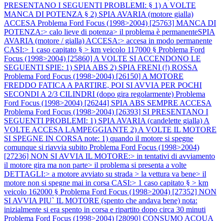
PRESENTANO I SEGUENTI PROBLEMI: § 1) A VOLTE
MANCA DI POTENZA § 2) SPIA AVARIA (motore gialla)
ACCESA
Problema Ford Focus (1998>2004) [25763] MANCA DI
POTENZA:> calo lieve di potenza> il problema è permanenteSPIA
AVARIA (motore / gialla) ACCESA:> accesa in modo permanente
CASI:> 1 caso capitato § > km veicolo 117000 §
Problema Ford
Focus (1998>2004) [25860] A VOLTE SI ACCENDONO LE
SEGUENTI SPIE: 1) SPIA ABS 2) SPIA FRENI (!) ROSSA
Problema Ford Focus (1998>2004) [26150] A MOTORE
FREDDO FATICA A PARTIRE, POI SI AVVIA PER POCHI
SECONDI A 2/3 CILINDRI (dopo gira regolarmente)
Problema
Ford Focus (1998>2004) [26244] SPIA ABS SEMPRE ACCESA
Problema Ford Focus (1998>2004) [26393] SI PRESENTANO I
SEGUENTI PROBLEMI: 1) SPIA AVARIA (candelette gialla) A
VOLTE ACCESA LAMPEGGIANTE 2) A VOLTE IL MOTORE
SI SPEGNE IN CORSA note: 1) quando il motore si spegne
comunque si riavvia subito
Problema Ford Focus (1998>2004)
[27236] NON SI AVVIA IL MOTORE:> in tentativi di avviamento
il motore gira ma non parte> il problema si presenta a volte
DETTAGLI:> a motore avviato su strada > la vettura va bene> il
motore non si spegne mai in corsa CASI:> 1 caso capitato § > km
veicolo 162000 §
Problema Ford Focus (1998>2004) [27352] NON
SI AVVIA PIU` IL MOTORE (spento che andava bene) nota:
inizialmente si era spento in corsa e ripartito dopo circa 30 minuti
Problema Ford Focus (1998>2004) [28090] CONSUMO ACQUA