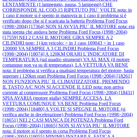
LENTAMENTE (1 lampeggio, pausa, 5 lampeggi) CHE
CORRISPONDE AL COD.15 RIPETUTO PIU` VOLTE nota: in
1 caso il motore si è spento in manovra in 1 caso il problema si è
verificato dopo che si è scaricata la batteria
Problema Ford Focus
(1998>2004) [17364] NON SI AVVIA PIU` IL MOTORE nota: era
stata spenta che andava bene
Problema Ford Focus (1998>2004)
[17559] NEI 2 CASI IL MOTORE GIRA SEMPRE A 2
CILINDRI note: 1) km veicolo: > in 1 caso 169043 > in 1 caso
120000 VA SEMPRE A 3 CILINDRI
Problema Ford Focus
(1998>2004) [18074] A 120KM ORARI L`INDICATORE DI
TEMPERATURA (sul quadro strumenti) VA AL MAX (il motore
comunque non va su di temperatura), LA VETTURA VA BENE
nota: il problema si verifica a qualsiasi temperatura del motore, basta
superare i 120km orari
Problema Ford Focus (1998>2004) [18261]
NON FUNZIONA PIU` IL CLIMATIZZATORE, PREMENDO
IL TASTO A/C NON SI ACCENDE IL LED nota: non arriva
corrente al compressore
Problema Ford Focus (1998>2004) [18431]
SPIA AVARIA (motore gialla) SEMPRE ACCESA, LA
VETTURA COMUNQUE VA BENE
Problema Ford Focus
(1998>2004) [18480] A VOLTE SI SPEGNE IL MOTORE (si
verifica anche in decelerazione)
Problema Ford Focus (1998>2004)
[18651] NEI 2 CASI MANCA DI POTENZA
Problema Ford
Focus (1998>2004) [18665] NON SI AVVIA PIU` IL MOTORE
nota: il motore si è spento in corsa
Problema Ford Focus
(1998>2004) [19055] MINIMO INSTABILE, FATICA A