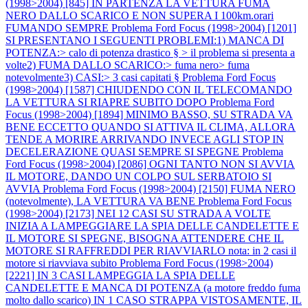
(1998>2004) [845] IN PARTENZA LA VETTURA FUMA
NERO DALLO SCARICO E NON SUPERA I 100km.orari
FUMANDO SEMPRE
Problema Ford Focus (1998>2004) [1201]
SI PRESENTANO I SEGUENTI PROBLEMI:1) MANCA DI
POTENZA:> calo di potenza drastico § > il problema si presenta a
volte2) FUMA DALLO SCARICO:> fuma nero> fuma
notevolmente3) CASI:> 3 casi capitati §
Problema Ford Focus
(1998>2004) [1587] CHIUDENDO CON IL TELECOMANDO
LA VETTURA SI RIAPRE SUBITO DOPO
Problema Ford
Focus (1998>2004) [1894] MINIMO BASSO, SU STRADA VA
BENE ECCETTO QUANDO SI ATTIVA IL CLIMA, ALLORA
TENDE A MORIRE ARRIVANDO INVECE AGLI STOP IN
DECELERAZIONE QUASI SEMPRE SI SPEGNE
Problema
Ford Focus (1998>2004) [2086] OGNI TANTO NON SI AVVIA
IL MOTORE, DANDO UN COLPO SUL SERBATOIO SI
AVVIA
Problema Ford Focus (1998>2004) [2150] FUMA NERO
(notevolmente), LA VETTURA VA BENE
Problema Ford Focus
(1998>2004) [2173] NEI 12 CASI SU STRADA A VOLTE
INIZIA A LAMPEGGIARE LA SPIA DELLE CANDELETTE E
IL MOTORE SI SPEGNE, BISOGNA ATTENDERE CHE IL
MOTORE SI RAFFREDDI PER RIAVVIARLO nota: in 2 casi il
motore si riavviava subito
Problema Ford Focus (1998>2004)
[2221] IN 3 CASI LAMPEGGIA LA SPIA DELLE
CANDELETTE E MANCA DI POTENZA (a motore freddo fuma
molto dallo scarico) IN 1 CASO STRAPPA VISTOSAMENTE, IL