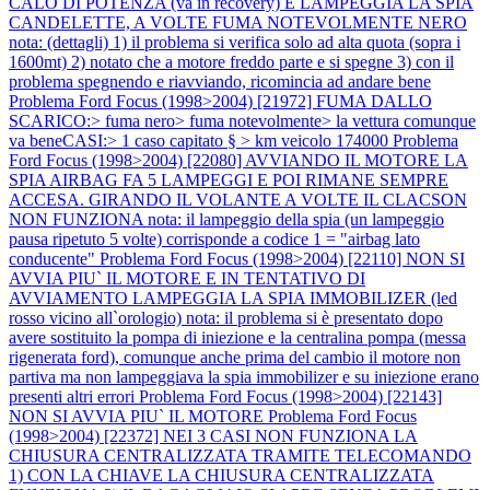
CALO DI POTENZA (va in recovery) E LAMPEGGIA LA SPIA
CANDELETTE, A VOLTE FUMA NOTEVOLMENTE NERO
nota: (dettagli) 1) il problema si verifica solo ad alta quota (sopra i
1600mt) 2) notato che a motore freddo parte e si spegne 3) con il
problema spegnendo e riavviando, ricomincia ad andare bene
Problema Ford Focus (1998>2004) [21972] FUMA DALLO
SCARICO:> fuma nero> fuma notevolmente> la vettura comunque
va beneCASI:> 1 caso capitato § > km veicolo 174000
Problema
Ford Focus (1998>2004) [22080] AVVIANDO IL MOTORE LA
SPIA AIRBAG FA 5 LAMPEGGI E POI RIMANE SEMPRE
ACCESA. GIRANDO IL VOLANTE A VOLTE IL CLACSON
NON FUNZIONA nota: il lampeggio della spia (un lampeggio
pausa ripetuto 5 volte) corrisponde a codice 1 = "airbag lato
conducente"
Problema Ford Focus (1998>2004) [22110] NON SI
AVVIA PIU` IL MOTORE E IN TENTATIVO DI
AVVIAMENTO LAMPEGGIA LA SPIA IMMOBILIZER (led
rosso vicino all`orologio) nota: il problema si è presentato dopo
avere sostituito la pompa di iniezione e la centralina pompa (messa
rigenerata ford), comunque anche prima del cambio il motore non
partiva ma non lampeggiava la spia immobilizer e su iniezione erano
presenti altri errori
Problema Ford Focus (1998>2004) [22143]
NON SI AVVIA PIU` IL MOTORE
Problema Ford Focus
(1998>2004) [22372] NEI 3 CASI NON FUNZIONA LA
CHIUSURA CENTRALIZZATA TRAMITE TELECOMANDO
1) CON LA CHIAVE LA CHIUSURA CENTRALIZZATA