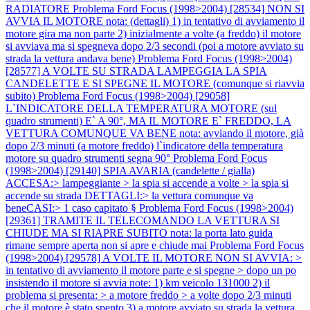
RADIATORE
Problema Ford Focus (1998>2004) [28534] NON SI
AVVIA IL MOTORE nota: (dettagli) 1) in tentativo di avviamento il
motore gira ma non parte 2) inizialmente a volte (a freddo) il motore
si avviava ma si spegneva dopo 2/3 secondi (poi a motore avviato su
strada la vettura andava bene)
Problema Ford Focus (1998>2004)
[28577] A VOLTE SU STRADA LAMPEGGIA LA SPIA
CANDELETTE E SI SPEGNE IL MOTORE (comunque si riavvia
subito)
Problema Ford Focus (1998>2004) [29058]
L`INDICATORE DELLA TEMPERATURA MOTORE (sul
quadro strumenti) E` A 90°, MA IL MOTORE E` FREDDO, LA
VETTURA COMUNQUE VA BENE nota: avviando il motore, già
dopo 2/3 minuti (a motore freddo) l`indicatore della temperatura
motore su quadro strumenti segna 90°
Problema Ford Focus
(1998>2004) [29140] SPIA AVARIA (candelette / gialla)
ACCESA:> lampeggiante > la spia si accende a volte > la spia si
accende su strada DETTAGLI:> la vettura comunque va
beneCASI:> 1 caso capitato §
Problema Ford Focus (1998>2004)
[29361] TRAMITE IL TELECOMANDO LA VETTURA SI
CHIUDE MA SI RIAPRE SUBITO nota: la porta lato guida
rimane sempre aperta non si apre e chiude mai
Problema Ford Focus
(1998>2004) [29578] A VOLTE IL MOTORE NON SI AVVIA: >
in tentativo di avviamento il motore parte e si spegne > dopo un po
insistendo il motore si avvia note: 1) km veicolo 131000 2) il
problema si presenta: > a motore freddo > a volte dopo 2/3 minuti
che il motore è stato spento 3) a motore avviato su strada la vettura