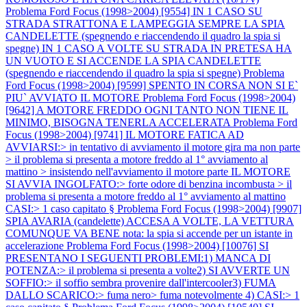
Problema Ford Focus (1998>2004) [9554] IN 1 CASO SU
STRADA STRATTONA E LAMPEGGIA SEMPRE LA SPIA
CANDELETTE (spegnendo e riaccendendo il quadro la spia si
spegne) IN 1 CASO A VOLTE SU STRADA IN PRETESA HA
UN VUOTO E SI ACCENDE LA SPIA CANDELETTE
(spegnendo e riaccendendo il quadro la spia si spegne)
Problema
Ford Focus (1998>2004) [9599] SPENTO IN CORSA NON SI E`
PIU` AVVIATO IL MOTORE
Problema Ford Focus (1998>2004)
[9642] A MOTORE FREDDO OGNI TANTO NON TIENE IL
MINIMO, BISOGNA TENERLA ACCELERATA
Problema Ford
Focus (1998>2004) [9741] IL MOTORE FATICA AD
AVVIARSI:> in tentativo di avviamento il motore gira ma non parte
> il problema si presenta a motore freddo al 1° avviamento al
mattino > insistendo nell'avviamento il motore parte IL MOTORE
SI AVVIA INGOLFATO:> forte odore di benzina incombusta > il
problema si presenta a motore freddo al 1° avviamento al mattino
CASI:> 1 caso capitato §
Problema Ford Focus (1998>2004) [9907]
SPIA AVARIA (candelette) ACCESA A VOLTE, LA VETTURA
COMUNQUE VA BENE nota: la spia si accende per un istante in
accelerazione
Problema Ford Focus (1998>2004) [10076] SI
PRESENTANO I SEGUENTI PROBLEMI:1) MANCA DI
POTENZA:> il problema si presenta a volte2) SI AVVERTE UN
SOFFIO:> il soffio sembra provenire dall'intercooler3) FUMA
DALLO SCARICO:> fuma nero> fuma notevolmente 4) CASI:> 1