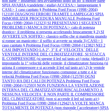
non parte > insistendo nell'avviamento dopo un po' il motore parte
SPIA AVARIA (candelette / gialla) ACCESA:> lampeggiante §
CASI:> 1 caso capitato §
Problema Ford Focus (1998>2004)
[12118] DIAGNOSI ERRORI TRAMITE LAMPEGGIO SPIA
IMMOBILIZER PROCEDURA MANUALE
Problema Ford
Focus (1998>2004) [12323] SI PRESENTANO I SEGUENTI
PROBLEMI:1) MANCA DI POTENZA:> calo di potenza
drastico> il problema si presenta accelerando bruscamente § 2) SI
AVVERTE UN SOFFIO:> classico soffio che si manifesta quando
si rompe un manicotto> il soffio si avverte su strada 3) CASI:> 1
caso capitato §
Problema Ford Focus (1998>2004) [12382] NEI 2
CASI IMPOSTANDO LA 2°, 3° E 4° VELOCITA` DELLE
VENTOLE INTERNE DEL CLIMATIZZATORE, SI STACCA
IL COMPRESSORE (si spegne il led sul tasto a/c) nota: (dettagli) 1)
impostando la 1° velocità delle ventole, il climatizzatore funziona (si
aziona il compressore e si accende il led sul tasto a/c) 2) le ventole
interne del climatizzatore funzionano comunque a tutte e 4 le
velocità
Problema Ford Focus (1998>2004) [12578] OGNI
TANTO HA DEI CALI DI POTENZA
Problema Ford Focus
(1998>2004) [12593] NON FUNZIONA LA VENTILAZIONE
INTERNA DEL CLIMATIZZATORE/RISCALDAMENTO A
NESSUNA VELOCITA` E NON PARTE IL COMPRESSORE
DEL CLIMATIZZATORE (non si accende il led sul tasto a/c)
Problema Ford Focus (1998>2004) [12942] A VOLTE MANCA
TOTALMENTE DI POTENZA (non risponde l`acceleratore) SPIA