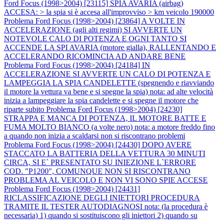
Ford Focus (1998>2004) [23115] SPIA AVARIA (airbag)
ACCESA: > la spia si è accesa all'improvviso > km veicolo 190000
Problema Ford Focus (1998>2004) [23864] A VOLTE IN
ACCELERAZIONE (agli alti regimi) SI AVVERTE UN
NOTEVOLE CALO DI POTENZA E OGNI TANTO SI
ACCENDE LA SPI AVARIA (motore gialla), RALLENTANDO E
ACCELERANDO RICOMINCIA AD ANDARE BENE
Problema Ford Focus (1998>2004) [24184] IN
ACCELERAZIONE SI AVVERTE UN CALO DI POTENZA E
LAMPEGGIA LA SPIA CANDELETTE (spegnendo e riavviando
il motore la vettura va bene e si spegne la spia) nota: ad alte velocità
inizia a lampeggiare la spia candelette e si spegne il motore che
riparte subito
Problema Ford Focus (1998>2004) [24230]
STRAPPA E MANCA DI POTENZA, IL MOTORE BATTE E
FUMA MOLTO BIANCO (a volte nero) nota: a motore freddo fino
a quando non inizia a scaldarsi non si riscontrano problemi
Problema Ford Focus (1998>2004) [24430] DOPO AVERE
STACCATO LA BATTERIA DELLA VETTURA 30 MINUTI
CIRCA, SI E` PRESENTATO SU INIEZIONE L`ERRORE
COD. "P1200", COMUNQUE NON SI RISCONTRANO
PROBLEMA AL VEICOLO E NON VI SONO SPIE ACCESE
Problema Ford Focus (1998>2004) [24431]
RICLASSIFICAZIONE DEGLI INIETTORI PROCEDURA
TRAMITE IL TESTER AUTODIAGNOSI nota: (la procedura è
necessaria) 1) quando si sostituiscono gli iniettori 2) quando su