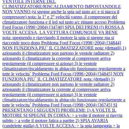
VENTOLE INTERNE DEL
CLIMATIZZATORE/RISCALDAMENTO IMPOSTANDOLE
NON VANNO (si spegne anche la spia sul tasto a/c e si stacca il
compressore) nota: la 1° e 2° velocità vanno, il compressore del
climatizzatore funziona e il led sul tasto a/c rimane acceso
Problema
Ford Focus (1998>2004) [34740] SPIA DEI FRENI (!) ROSSA A
VOLTE ACCESA, LA VETTURA COMUNQUE VA BENE
nota: spegnendo e riavviando il motore la spia si spegne ma si
riaccende poco dopo
Problema Ford Focus (1998>2004) [34844]
NON FUNZIONA PIU` IL CLIMATIZZATORE nota: (dettagli) 1)
azionando il climatizzatore non partono le ventole radiatore 2)
azionando il climatizzatore la corrente al compressore arriva
regolarmente (il compressore si aziona) 3) le ventole
climatizzatore/riscaldamento in abitacolo funzionano regolarmente a
tutte le velocita`
Problema Ford Focus (1998>2004) [34845] NON
FUNZIONA PIU` IL CLIMATIZZATORE nota: (dettagli) 1)
azionando il climatizzatore non partono le ventole radiatore 2)
azionando il climatizzatore la corrente al compressore arriva
regolarmente (il compressore si aziona) 3) le ventole
climatizzatore/riscaldamento in abitacolo funzionano regolarmente a
tutte le velocita`
Problema Ford Focus (1998>2004) [36745] SI
PRESENTANO I SEGUENTI PROBLEMI: 1) A VOLTE IL
MOTORE SI SPEGNE IN CORSA: > a volte il motore si riavvia
subito > a volte il motore fatica a partire 2) SPIA AVARIA
(candelette gialla) A VOLTE ACCESA: > la spia lampeggia > la