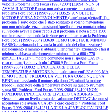
velocità
Problema Ford Focus (1998>2004) [32894] NON SI
AVVIA IL MOTORE nota: non arriva corrente alle candele
Problema Ford Focus (1998>2004) [33525] A VOLTE IL
MOTORE VIBRA NOTEVOLMENTE (batte) nota: (dettaglI) 1) il
problema è sorto dopo che è stato sostituito il volano mettendone
uno non originale senza parastrappi (quello che era montato prima
sul veicolo aveva il parastrappi) 2) il problema si nota a circa 1500
rpm in rilascio premendo la frizione per cambiare marcia
Problema
Ford Focus (1998>2004) [33639] IL MOTORE HA IL MINIMO
BASSO:> azionando la ventola in abitacolo del climatizzatore /
riscaldamento il minimo si abbassa ulteriormente> azionando i fari il
minimo si abbassa ulteriormente> minimo a circa 680 / 770
rpmDETTAGLI:> il motore comunque non si spegne CASI:> 1
caso capitato § > km veicolo 147000 §
Problema Ford Focus
(1998>2004) [33932] L`INDICATORE DELLA
TEMPERATURA MOTORE (sul quadro strumenti) E` A 90°, MA
IL MOTORE E` FREDDO, LA VETTURA COMUNQUE VA
BENE nota: avviando il motore, già dopo 2/3 minuti (a motore
freddo) l`indicatore della temperatura motore su quadro strumenti
segna 90°
Problema Ford Focus (1998>2004) [34100] NON
FUNZIONA L'INDICATORE LIVELLO CARBURANTE:>
viene indicato un livello errato del carburante DETTAGLI:> non si
accendono spie avaria § CASI:> 1 caso capitato §
Problema Ford
Focus (1998>2004) [34125] LA 3° E LA 4° VELOCITA` DELLE