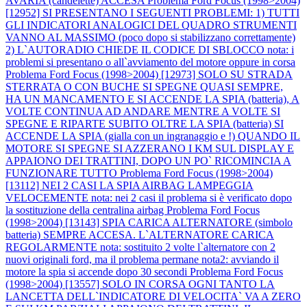
AVARIA (candelette) ACCESA
Problema Ford Focus (1998>2004)
[12952] SI PRESENTANO I SEGUENTI PROBLEMI: 1) TUTTI
GLI INDICATORI ANALOGICI DEL QUADRO STRUMENTI
VANNO AL MASSIMO (poco dopo si stabilizzano correttamente)
2) L`AUTORADIO CHIEDE IL CODICE DI SBLOCCO nota: i
problemi si presentano o all`avviamento del motore oppure in corsa
Problema Ford Focus (1998>2004) [12973] SOLO SU STRADA
STERRATA O CON BUCHE SI SPEGNE QUASI SEMPRE,
HA UN MANCAMENTO E SI ACCENDE LA SPIA (batteria), A
VOLTE CONTINUA AD ANDARE MENTRE A VOLTE SI
SPEGNE E RIPARTE SUBITO OLTRE LA SPIA (batteria) SI
ACCENDE LA SPIA (gialla con un ingranaggio e !) QUANDO IL
MOTORE SI SPEGNE SI AZZERANO I KM SUL DISPLAY E
APPAIONO DEI TRATTINI, DOPO UN PO` RICOMINCIA A
FUNZIONARE TUTTO
Problema Ford Focus (1998>2004)
[13112] NEI 2 CASI LA SPIA AIRBAG LAMPEGGIA
VELOCEMENTE nota: nei 2 casi il problema si è verificato dopo
la sostituzione della centralina airbag
Problema Ford Focus
(1998>2004) [13143] SPIA CARICA ALTERNATORE (simbolo
batteria) SEMPRE ACCESA. L`ALTERNATORE CARICA
REGOLARMENTE nota: sostituito 2 volte l`alternatore con 2
nuovi originali ford, ma il problema permane nota2: avviando il
motore la spia si accende dopo 30 secondi
Problema Ford Focus
(1998>2004) [13557] SOLO IN CORSA OGNI TANTO LA
LANCETTA DELL`INDICATORE DI VELOCITA` VA A ZERO