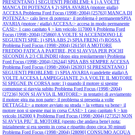
PRESENTANO I SEGUENTI PROBLEMI: § 1) A VOLTE
MANCA DI POTENZA § 2) SPIA AVARIA (motore gialla)
ACCESA
Problema Ford Focus (1998>2004) [25763] MANCA DI
POTENZA:> calo lieve di potenza> il problema è permanenteSPIA
AVARIA (motore / gialla) ACCESA:> accesa in modo permanente
CASI:> 1 caso capitato § > km veicolo 117000 §
Problema Ford
Focus (1998>2004) [25860] A VOLTE SI ACCENDONO LE
SEGUENTI SPIE: 1) SPIA ABS 2) SPIA FRENI (!) ROSSA
Problema Ford Focus (1998>2004) [26150] A MOTORE
FREDDO FATICA A PARTIRE, POI SI AVVIA PER POCHI
SECONDI A 2/3 CILINDRI (dopo gira regolarmente)
Problema
Ford Focus (1998>2004) [26244] SPIA ABS SEMPRE ACCESA
Problema Ford Focus (1998>2004) [26393] SI PRESENTANO I
SEGUENTI PROBLEMI: 1) SPIA AVARIA (candelette gialla) A
VOLTE ACCESA LAMPEGGIANTE 2) A VOLTE IL MOTORE
SI SPEGNE IN CORSA note: 1) quando il motore si spegne
comunque si riavvia subito
Problema Ford Focus (1998>2004)
[27236] NON SI AVVIA IL MOTORE:> in tentativi di avviamento
il motore gira ma non parte> il problema si presenta a volte
DETTAGLI:> a motore avviato su strada > la vettura va bene> il
motore non si spegne mai in corsa CASI:> 1 caso capitato § > km
veicolo 162000 §
Problema Ford Focus (1998>2004) [27352] NON
SI AVVIA PIU` IL MOTORE (spento che andava bene) nota:
inizialmente si era spento in corsa e ripartito dopo circa 30 minuti
Problema Ford Focus (1998>2004) [28090] CONSUMO ACQUA