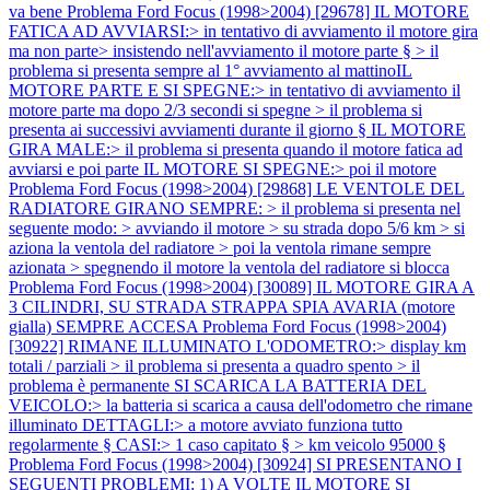
va bene
Problema Ford Focus (1998>2004) [29678] IL MOTORE
FATICA AD AVVIARSI:> in tentativo di avviamento il motore gira
ma non parte> insistendo nell'avviamento il motore parte § > il
problema si presenta sempre al 1° avviamento al mattinoIL
MOTORE PARTE E SI SPEGNE:> in tentativo di avviamento il
motore parte ma dopo 2/3 secondi si spegne > il problema si
presenta ai successivi avviamenti durante il giorno § IL MOTORE
GIRA MALE:> il problema si presenta quando il motore fatica ad
avviarsi e poi parte IL MOTORE SI SPEGNE:> poi il motore
Problema Ford Focus (1998>2004) [29868] LE VENTOLE DEL
RADIATORE GIRANO SEMPRE: > il problema si presenta nel
seguente modo: > avviando il motore > su strada dopo 5/6 km > si
aziona la ventola del radiatore > poi la ventola rimane sempre
azionata > spegnendo il motore la ventola del radiatore si blocca
Problema Ford Focus (1998>2004) [30089] IL MOTORE GIRA A
3 CILINDRI, SU STRADA STRAPPA SPIA AVARIA (motore
gialla) SEMPRE ACCESA
Problema Ford Focus (1998>2004)
[30922] RIMANE ILLUMINATO L'ODOMETRO:> display km
totali / parziali > il problema si presenta a quadro spento > il
problema è permanente SI SCARICA LA BATTERIA DEL
VEICOLO:> la batteria si scarica a causa dell'odometro che rimane
illuminato DETTAGLI:> a motore avviato funziona tutto
regolarmente § CASI:> 1 caso capitato § > km veicolo 95000 §
Problema Ford Focus (1998>2004) [30924] SI PRESENTANO I
SEGUENTI PROBLEMI: 1) A VOLTE IL MOTORE SI