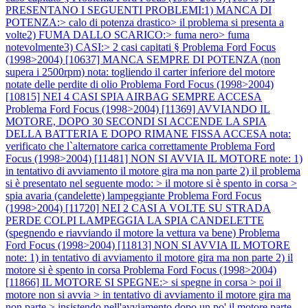
PRESENTANO I SEGUENTI PROBLEMI:1) MANCA DI
POTENZA:> calo di potenza drastico> il problema si presenta a
volte2) FUMA DALLO SCARICO:> fuma nero> fuma
notevolmente3) CASI:> 2 casi capitati §
Problema Ford Focus
(1998>2004) [10637] MANCA SEMPRE DI POTENZA (non
supera i 2500rpm) nota: togliendo il carter inferiore del motore
notate delle perdite di olio
Problema Ford Focus (1998>2004)
[10815] NEI 4 CASI SPIA AIRBAG SEMPRE ACCESA
Problema Ford Focus (1998>2004) [11369] AVVIANDO IL
MOTORE, DOPO 30 SECONDI SI ACCENDE LA SPIA
DELLA BATTERIA E DOPO RIMANE FISSA ACCESA nota:
verificato che l`alternatore carica correttamente
Problema Ford
Focus (1998>2004) [11481] NON SI AVVIA IL MOTORE note: 1)
in tentativo di avviamento il motore gira ma non parte 2) il problema
si è presentato nel seguente modo: > il motore si è spento in corsa >
spia avaria (candelette) lampeggiante
Problema Ford Focus
(1998>2004) [11720] NEI 2 CASI A VOLTE SU STRADA
PERDE COLPI LAMPEGGIA LA SPIA CANDELETTE
(spegnendo e riavviando il motore la vettura va bene)
Problema
Ford Focus (1998>2004) [11813] NON SI AVVIA IL MOTORE
note: 1) in tentativo di avviamento il motore gira ma non parte 2) il
motore si è spento in corsa
Problema Ford Focus (1998>2004)
[11866] IL MOTORE SI SPEGNE:> si spegne in corsa > poi il
motore non si avvia > in tentativo di avviamento il motore gira ma
non parte > insistendo nell'avviamento dopo un po' il motore parte