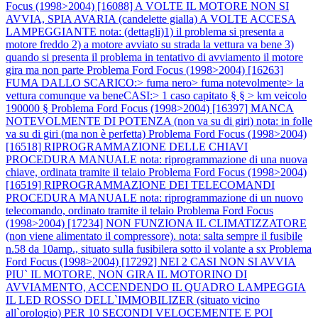
Focus (1998>2004) [16088] A VOLTE IL MOTORE NON SI
AVVIA, SPIA AVARIA (candelette gialla) A VOLTE ACCESA
LAMPEGGIANTE nota: (dettagli)1) il problema si presenta a
motore freddo 2) a motore avviato su strada la vettura va bene 3)
quando si presenta il problema in tentativo di avviamento il motore
gira ma non parte
Problema Ford Focus (1998>2004) [16263]
FUMA DALLO SCARICO:> fuma nero> fuma notevolmente> la
vettura comunque va beneCASI:> 1 caso capitato § § > km veicolo
190000 §
Problema Ford Focus (1998>2004) [16397] MANCA
NOTEVOLMENTE DI POTENZA (non va su di giri) nota: in folle
va su di giri (ma non è perfetta)
Problema Ford Focus (1998>2004)
[16518] RIPROGRAMMAZIONE DELLE CHIAVI
PROCEDURA MANUALE nota: riprogrammazione di una nuova
chiave, ordinata tramite il telaio
Problema Ford Focus (1998>2004)
[16519] RIPROGRAMMAZIONE DEI TELECOMANDI
PROCEDURA MANUALE nota: riprogrammazione di un nuovo
telecomando, ordinato tramite il telaio
Problema Ford Focus
(1998>2004) [17234] NON FUNZIONA IL CLIMATIZZATORE
(non viene alimentato il compressore). nota: salta sempre il fusibile
n.58 da 10amp., situato sulla fusibilera sotto il volante a sx
Problema
Ford Focus (1998>2004) [17292] NEI 2 CASI NON SI AVVIA
PIU` IL MOTORE, NON GIRA IL MOTORINO DI
AVVIAMENTO, ACCENDENDO IL QUADRO LAMPEGGIA
IL LED ROSSO DELL`IMMOBILIZER (situato vicino
all`orologio) PER 10 SECONDI VELOCEMENTE E POI