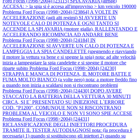
Ford Focus (1998>2004) [23115] SPIA AVARIA (airbag)
ACCESA: > la spia si è accesa all'improvviso > km veicolo 190000
Problema Ford Focus (1998>2004) [23864] A VOLTE IN
ACCELERAZIONE (agli alti regimi) SI AVVERTE UN
NOTEVOLE CALO DI POTENZA E OGNI TANTO SI
ACCENDE LA SPI AVARIA (motore gialla), RALLENTANDO E
ACCELERANDO RICOMINCIA AD ANDARE BENE
Problema Ford Focus (1998>2004) [24184] IN
ACCELERAZIONE SI AVVERTE UN CALO DI POTENZA E
LAMPEGGIA LA SPIA CANDELETTE (spegnendo e riavviando
il motore la vettura va bene e si spegne la spia) nota: ad alte velocità
inizia a lampeggiare la spia candelette e si spegne il motore che
riparte subito
Problema Ford Focus (1998>2004) [24230]
STRAPPA E MANCA DI POTENZA, IL MOTORE BATTE E
FUMA MOLTO BIANCO (a volte nero) nota: a motore freddo fino
a quando non inizia a scaldarsi non si riscontrano problemi
Problema Ford Focus (1998>2004) [24430] DOPO AVERE
STACCATO LA BATTERIA DELLA VETTURA 30 MINUTI
CIRCA, SI E` PRESENTATO SU INIEZIONE L`ERRORE
COD. "P1200", COMUNQUE NON SI RISCONTRANO
PROBLEMA AL VEICOLO E NON VI SONO SPIE ACCESE
Problema Ford Focus (1998>2004) [24431]
RICLASSIFICAZIONE DEGLI INIETTORI PROCEDURA
TRAMITE IL TESTER AUTODIAGNOSI nota: (la procedura è
necessaria) 1) quando si sostituiscono gli iniettori 2) quando su