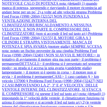
NOTEVOLE CALO DI POTENZA nota: (dettagli) 1) quando
manca di potenza, spegnendo e riavviando il motore ricomincia ad
andare bene per un po` 2) a volte ad alte velocità strappa
Problema
Ford Focus (1998>2004) [32152] NON FUNZIONA LA
VENTILAZIONE INTERNA DEL
CLIMATIZZATORE/RISCALDAMENTO A NESSUNA
VELOCITA` E NON PARTE IL COMPRESSORE DEL
CLIMATIZZATORE (non si accende il led sul tasto a/c)
Problema
Ford Focus (1998>2004) [32155] IL MOTORE GIRA A 3
CILINDRI E STRAPPA VISTOSAMENTE, MANCA DI
POTENZA E SPIA AVARIA (motore gialla) SEMPRE ACCESA
nota: notato un fischio provenire da una cinghia
Problema Ford
Focus (1998>2004) [32401] NON SI AVVIA IL MOTORE:> in
tentativo di avviamento il motore gira ma non parte> il problema è
permanenteDETTAGLI:> il problema si è presentato nel seguente
modo> su strada si è accesa la spia avaria (candelette gialla)
lampeggiante > il motore si è spento in corsa > il motore non si
avvia > il problema è permanenteCASI:> 1 caso capitato § > km
veicolo 137000 §
Problema Ford Focus (1998>2004) [32427] NEI
2 CASI IMPOSTANDO LA 2°, 3° E 4° VELOCITA` DELLE
VENTOLE INTERNE DEL CLIMATIZZATORE, SI STACCA
IL COMPRESSORE (si spegne il led sul tasto a/c) nota: (dettagli) 1)
impostando la 1° velocità delle ventole, il climatizzatore funziona (si
aziona il compressore e si accende il led sul tasto a/c) 2) le ventole
interne del climatizzatore funzionano comunque a tutte e 4 le