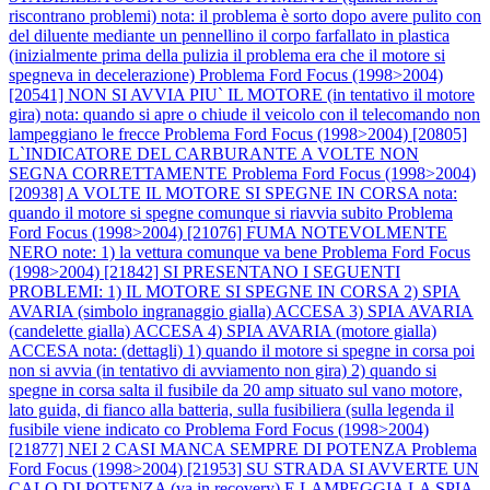
riscontrano problemi) nota: il problema è sorto dopo avere pulito con
del diluente mediante un pennellino il corpo farfallato in plastica
(inizialmente prima della pulizia il problema era che il motore si
spegneva in decelerazione)
Problema Ford Focus (1998>2004)
[20541] NON SI AVVIA PIU` IL MOTORE (in tentativo il motore
gira) nota: quando si apre o chiude il veicolo con il telecomando non
lampeggiano le frecce
Problema Ford Focus (1998>2004) [20805]
L`INDICATORE DEL CARBURANTE A VOLTE NON
SEGNA CORRETTAMENTE
Problema Ford Focus (1998>2004)
[20938] A VOLTE IL MOTORE SI SPEGNE IN CORSA nota:
quando il motore si spegne comunque si riavvia subito
Problema
Ford Focus (1998>2004) [21076] FUMA NOTEVOLMENTE
NERO note: 1) la vettura comunque va bene
Problema Ford Focus
(1998>2004) [21842] SI PRESENTANO I SEGUENTI
PROBLEMI: 1) IL MOTORE SI SPEGNE IN CORSA 2) SPIA
AVARIA (simbolo ingranaggio gialla) ACCESA 3) SPIA AVARIA
(candelette gialla) ACCESA 4) SPIA AVARIA (motore gialla)
ACCESA nota: (dettagli) 1) quando il motore si spegne in corsa poi
non si avvia (in tentativo di avviamento non gira) 2) quando si
spegne in corsa salta il fusibile da 20 amp situato sul vano motore,
lato guida, di fianco alla batteria, sulla fusibiliera (sulla legenda il
fusibile viene indicato co
Problema Ford Focus (1998>2004)
[21877] NEI 2 CASI MANCA SEMPRE DI POTENZA
Problema
Ford Focus (1998>2004) [21953] SU STRADA SI AVVERTE UN
CALO DI POTENZA (va in recovery) E LAMPEGGIA LA SPIA