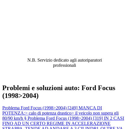
ABBIAMO LA SOLUZIONE AL
PROBLEMA!
N.B. Servizio dedicato agli autoriparatori
professionali
Problemi e soluzioni auto: Ford Focus
(1998>2004)
Problema Ford Focus (1998>2004) [249] MANCA DI
POTENZA:> calo di potenza drastico> il veicolo non supera gli
80/90 km/h §
Problema Ford Focus (1998>2004) [319] IN 2 CASI
FINO AD UN CERTO REGIME IN ACCELERAZIONE
STRAPPA, TENDE AD ANDARE A 3 CILINDRI, OLTRE VA