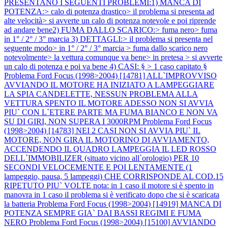
PRESENTANO I SEGUENTI PROBLEMI:1) MANCA DI
POTENZA:> calo di potenza drastico> il problema si presenta ad
alte velocità> si avverte un calo di potenza notevole e poi riprende
ad andare bene2) FUMA DALLO SCARICO:> fuma nero> fuma
in 1° / 2° / 3° marcia 3) DETTAGLI:> il problema si presenta nel
seguente modo> in 1° / 2° / 3° marcia > fuma dallo scarico nero
notevolmente> la vettura comunque va bene> in pretesa > si avverte
un calo di potenza e poi va bene 4) CASI: § > 1 caso capitato §
Problema Ford Focus (1998>2004) [14781] ALL`IMPROVVISO
AVVIANDO IL MOTORE HA INIZIATO A LAMPEGGIARE
LA SPIA CANDELETTE, NESSUN PROBLEMA ALLA
VETTURA SPENTO IL MOTORE ADESSO NON SI AVVIA
PIU` CON L`ETERE PARTE MA FUMA BIANCO E NON VA
SU DI GIRI, NON SUPERA I 3000RPM
Problema Ford Focus
(1998>2004) [14783] NEI 2 CASI NON SI AVVIA PIU` IL
MOTORE, NON GIRA IL MOTORINO DI AVVIAMENTO,
ACCENDENDO IL QUADRO LAMPEGGIA IL LED ROSSO
DELL`IMMOBILIZER (situato vicino all`orologio) PER 10
SECONDI VELOCEMENTE E POI LENTAMENTE (1
lampeggio, pausa, 5 lampeggi) CHE CORRISPONDE AL COD.15
RIPETUTO PIU` VOLTE nota: in 1 caso il motore si è spento in
manovra in 1 caso il problema si è verificato dopo che si è scaricata
la batteria
Problema Ford Focus (1998>2004) [14919] MANCA DI
POTENZA SEMPRE GIA` DAI BASSI REGIMI E FUMA
NERO
Problema Ford Focus (1998>2004) [15100] AVVIANDO