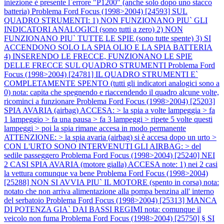
iniezione è presente l`errore "P1200" (anche solo dopo uno stacco
batteria)
Problema Ford Focus (1998>2004) [24593] SUL
QUADRO STRUMENTI: 1) NON FUNZIONANO PIU` GLI
INDICATORI ANALOGICI (sono tutti a zero) 2) NON
FUNZIONANO PIU` TUTTE LE SPIE (sono tutte spente) 3) SI
ACCENDONO SOLO LA SPIA OLIO E LA SPIA BATTERIA
4) INSERENDO LE FRECCE, FUNZIONANO LE SPIE
DELLE FRECCE SUL QUADRO STRUMENTI
Problema Ford
Focus (1998>2004) [24781] IL QUADRO STRUMENTI E`
COMPLETAMENTE SPENTO (tutti gli indicatori analogici sono a
0) nota: capita che spegnendo e riaccendendo il quadro alcune volte,
ricominci a funzionare
Problema Ford Focus (1998>2004) [25203]
SPIA AVARIA (airbag) ACCESA: > la spia a volte lampeggia > fa
1 lampeggio > fa una pausa > fa 3 lampeggi > ripete 5 volte questi
lampeggi > poi la spia rimane accesa in modo permanente
ATTENZIONE: > la spia avaria (airbag) si è accesa dopo un urto >
CON L'URTO SONO INTERVENUTI GLI AIRBAG: > del
sedile passeggero
Problema Ford Focus (1998>2004) [25240] NEI
2 CASI SPIA AVARIA (motore gialla) ACCESA note: 1) nei 2 casi
la vettura comunque va bene
Problema Ford Focus (1998>2004)
[25288] NON SI AVVIA PIU` IL MOTORE (spento in corsa) nota:
notato che non arriva alimentazione alla pompa benzina all' interno
del serbatoio
Problema Ford Focus (1998>2004) [25313] MANCA
DI POTENZA GIA` DAI BASSI REGIMI nota: comunque il
veicolo non fuma
Problema Ford Focus (1998>2004) [25750] § SI