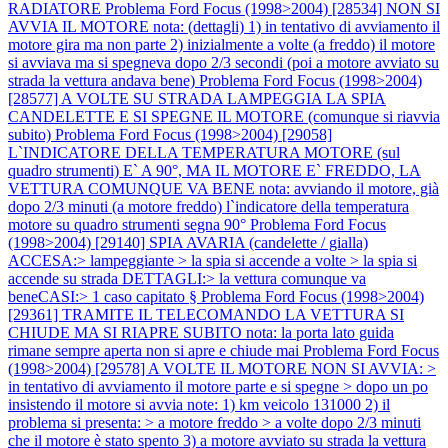
RADIATORE
Problema Ford Focus (1998>2004) [28534] NON SI
AVVIA IL MOTORE nota: (dettagli) 1) in tentativo di avviamento il
motore gira ma non parte 2) inizialmente a volte (a freddo) il motore
si avviava ma si spegneva dopo 2/3 secondi (poi a motore avviato su
strada la vettura andava bene)
Problema Ford Focus (1998>2004)
[28577] A VOLTE SU STRADA LAMPEGGIA LA SPIA
CANDELETTE E SI SPEGNE IL MOTORE (comunque si riavvia
subito)
Problema Ford Focus (1998>2004) [29058]
L`INDICATORE DELLA TEMPERATURA MOTORE (sul
quadro strumenti) E` A 90°, MA IL MOTORE E` FREDDO, LA
VETTURA COMUNQUE VA BENE nota: avviando il motore, già
dopo 2/3 minuti (a motore freddo) l`indicatore della temperatura
motore su quadro strumenti segna 90°
Problema Ford Focus
(1998>2004) [29140] SPIA AVARIA (candelette / gialla)
ACCESA:> lampeggiante > la spia si accende a volte > la spia si
accende su strada DETTAGLI:> la vettura comunque va
beneCASI:> 1 caso capitato §
Problema Ford Focus (1998>2004)
[29361] TRAMITE IL TELECOMANDO LA VETTURA SI
CHIUDE MA SI RIAPRE SUBITO nota: la porta lato guida
rimane sempre aperta non si apre e chiude mai
Problema Ford Focus
(1998>2004) [29578] A VOLTE IL MOTORE NON SI AVVIA: >
in tentativo di avviamento il motore parte e si spegne > dopo un po
insistendo il motore si avvia note: 1) km veicolo 131000 2) il
problema si presenta: > a motore freddo > a volte dopo 2/3 minuti
che il motore è stato spento 3) a motore avviato su strada la vettura