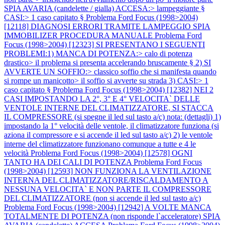
SPIA AVARIA (candelette / gialla) ACCESA:> lampeggiante §
CASI:> 1 caso capitato §
Problema Ford Focus (1998>2004)
[12118] DIAGNOSI ERRORI TRAMITE LAMPEGGIO SPIA
IMMOBILIZER PROCEDURA MANUALE
Problema Ford
Focus (1998>2004) [12323] SI PRESENTANO I SEGUENTI
PROBLEMI:1) MANCA DI POTENZA:> calo di potenza
drastico> il problema si presenta accelerando bruscamente § 2) SI
AVVERTE UN SOFFIO:> classico soffio che si manifesta quando
si rompe un manicotto> il soffio si avverte su strada 3) CASI:> 1
caso capitato §
Problema Ford Focus (1998>2004) [12382] NEI 2
CASI IMPOSTANDO LA 2°, 3° E 4° VELOCITA` DELLE
VENTOLE INTERNE DEL CLIMATIZZATORE, SI STACCA
IL COMPRESSORE (si spegne il led sul tasto a/c) nota: (dettagli) 1)
impostando la 1° velocità delle ventole, il climatizzatore funziona (si
aziona il compressore e si accende il led sul tasto a/c) 2) le ventole
interne del climatizzatore funzionano comunque a tutte e 4 le
velocità
Problema Ford Focus (1998>2004) [12578] OGNI
TANTO HA DEI CALI DI POTENZA
Problema Ford Focus
(1998>2004) [12593] NON FUNZIONA LA VENTILAZIONE
INTERNA DEL CLIMATIZZATORE/RISCALDAMENTO A
NESSUNA VELOCITA` E NON PARTE IL COMPRESSORE
DEL CLIMATIZZATORE (non si accende il led sul tasto a/c)
Problema Ford Focus (1998>2004) [12942] A VOLTE MANCA
TOTALMENTE DI POTENZA (non risponde l`acceleratore) SPIA