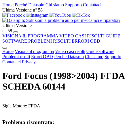
Home
Perchè Dataspin
Chi siamo
Supporto
Contattaci
Ultima Versione n° 58
Ultima Versione
n° 58
VISIONA IL PROGRAMMA
VIDEO CASI RISOLTI
GUIDE
SOFTWARE
PROBLEMI RISOLTI
ERRORI OBD
Home
Visiona il programma
Video casi risolti
Guide software
Problemi risolti
Errori OBD
Perchè Dataspin
Chi siamo
Supporto
Contattaci
Privacy
Ford Focus (1998>2004) FFDA
SCHEDA 60144
Sigla Motore: FFDA
Problema riscontrato: