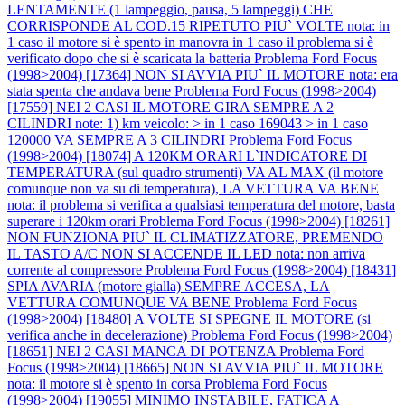
LENTAMENTE (1 lampeggio, pausa, 5 lampeggi) CHE
CORRISPONDE AL COD.15 RIPETUTO PIU` VOLTE nota: in
1 caso il motore si è spento in manovra in 1 caso il problema si è
verificato dopo che si è scaricata la batteria
Problema Ford Focus
(1998>2004) [17364] NON SI AVVIA PIU` IL MOTORE nota: era
stata spenta che andava bene
Problema Ford Focus (1998>2004)
[17559] NEI 2 CASI IL MOTORE GIRA SEMPRE A 2
CILINDRI note: 1) km veicolo: > in 1 caso 169043 > in 1 caso
120000 VA SEMPRE A 3 CILINDRI
Problema Ford Focus
(1998>2004) [18074] A 120KM ORARI L`INDICATORE DI
TEMPERATURA (sul quadro strumenti) VA AL MAX (il motore
comunque non va su di temperatura), LA VETTURA VA BENE
nota: il problema si verifica a qualsiasi temperatura del motore, basta
superare i 120km orari
Problema Ford Focus (1998>2004) [18261]
NON FUNZIONA PIU` IL CLIMATIZZATORE, PREMENDO
IL TASTO A/C NON SI ACCENDE IL LED nota: non arriva
corrente al compressore
Problema Ford Focus (1998>2004) [18431]
SPIA AVARIA (motore gialla) SEMPRE ACCESA, LA
VETTURA COMUNQUE VA BENE
Problema Ford Focus
(1998>2004) [18480] A VOLTE SI SPEGNE IL MOTORE (si
verifica anche in decelerazione)
Problema Ford Focus (1998>2004)
[18651] NEI 2 CASI MANCA DI POTENZA
Problema Ford
Focus (1998>2004) [18665] NON SI AVVIA PIU` IL MOTORE
nota: il motore si è spento in corsa
Problema Ford Focus
(1998>2004) [19055] MINIMO INSTABILE, FATICA A