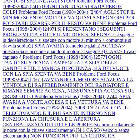
TANTO SI SPEGNE AGLI STOP
Problema Ford Focus
(1998>2004) [2415] OGNI TANTO SU STRADA PERDE
COLPI
Problema Ford Focus (1998>2004) [2484] AGLI STOP IL
MINIMO SCENDE MOLTO E VA QUASI A SPEGNERSI PER
POI STABILIZZARSI, PER IL RESTO VA BENE
Problema Ford
Focus (1998>2004) [2497] SI PRESENTANO I SEGUENTI
PROBLEMI:1) A VOLTE IL MOTORE SI SPEGNE:> si spegne
in decelerazione> si spegne con motore al minimo > comunque si
riavvia subito2) SPIA AVARIA (candelette gialla) ACCESA:>
questa spia si accende quando il motore si spegne 3) CASI:> 1 caso
capitato §
Problema Ford Focus (1998>2004) [2577] OGNI
TANTO SU STRADA LAMPEGGIA LA SPIA DELLE
CANDELETTE E MANCA DI POTENZA, HA DEI VUOTI,
CON LA SPIA SPENTA VA BENE
Problema Ford Focus
(1998>2004) [2661] AVVIANDO IL MOTORE SI AZIONA LA
VENTOLA DI RAFFREDDAMENTO DEL RADIATORE E
RIMANE SEMPRE ACCESA, NESSUNA SPIA ACCESA SUL
CRUSCOTTO
Problema Ford Focus (1998>2004) [2744] SPIA
AVARIA A VOLTE ACCESA E LA VETTURA VA BENE
Problema Ford Focus (1998>2004) [3008] IN 2 CASI CON IL
TELECOMANDO E IL PULSANTE INTERNO NON
FUNZIONA LA CHIUSURA E L`APERTURA
CENTRALIZZATA DI TUTTE LE PORTE (si aprono solamente
le porte con la chiave singolarmente) IN 1 CASO (veicolo senza
telecomando) NON FUNZIONA PIU` LA CHIUSURA