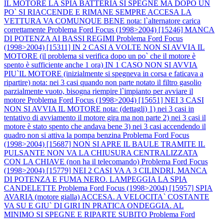
IL MOTORE LA SPIA BATTERIA SI SPEGNE MA DOPO UN
PO` SI RIACCENDE E RIMANE SEMPRE ACCESA LA
VETTURA VA COMUNQUE BENE nota: l`alternatore carica
correttamente
Problema Ford Focus (1998>2004) [15246] MANCA
DI POTENZA AI BASSI REGIMI
Problema Ford Focus
(1998>2004) [15311] IN 2 CASI A VOLTE NON SI AVVIA IL
MOTORE (il problema si verifica dopo un po` che il motore è
spento è sufficiente anche 1 ora) IN 1 CASO NON SI AVVIA
PIU`IL MOTORE (inizialmente si spegneva in corsa e faticava a
ripartire) nota: nei 3 casi quando non parte notato il filtro gasolio
parzialmente vuoto, bisogna riempire l`impianto per avviare il
motore
Problema Ford Focus (1998>2004) [15651] NEI 3 CASI
NON SI AVVIA IL MOTORE nota: (dettagli) 1) nei 3 casi in
tentativo di avviamento il motore gira ma non parte 2) nei 3 casi il
motore è stato spento che andava bene 3) nei 3 casi accendendo il
quadro non si attiva la pompa benzina
Problema Ford Focus
(1998>2004) [15687] NON SI APRE IL BAULE TRAMITE IL
PULSANTE NON VA LA CHIUSURA CENTRALIZZATA
CON LA CHIAVE (non ha il telecomando)
Problema Ford Focus
(1998>2004) [15779] NEI 2 CASI VA A 3 CILINDRI, MANCA
DI POTENZA E FUMA NERO. LAMPEGGIA LA SPIA
CANDELETTE
Problema Ford Focus (1998>2004) [15957] SPIA
AVARIA (motore gialla) ACCESA. A VELOCITA` COSTANTE
VA SU E GIU` DI GIRI IN PRATICA ONDEGGIA. AL
MINIMO SI SPEGNE E RIPARTE SUBITO
Problema Ford