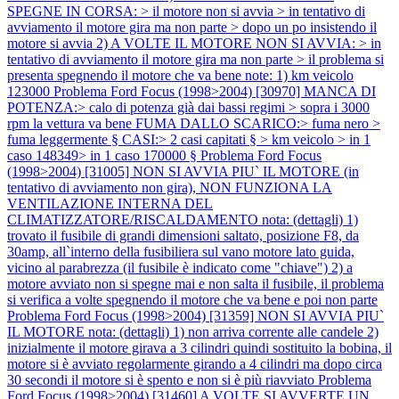
SPEGNE IN CORSA: > il motore non si avvia > in tentativo di
avviamento il motore gira ma non parte > dopo un po insistendo il
motore si avvia 2) A VOLTE IL MOTORE NON SI AVVIA: > in
tentativo di avviamento il motore gira ma non parte > il problema si
presenta spegnendo il motore che va bene note: 1) km veicolo
123000
Problema Ford Focus (1998>2004) [30970] MANCA DI
POTENZA:> calo di potenza già dai bassi regimi > sopra i 3000
rpm la vettura va bene FUMA DALLO SCARICO:> fuma nero >
fuma leggermente § CASI:> 2 casi capitati § > km veicolo > in 1
caso 148349> in 1 caso 170000 §
Problema Ford Focus
(1998>2004) [31005] NON SI AVVIA PIU` IL MOTORE (in
tentativo di avviamento non gira), NON FUNZIONA LA
VENTILAZIONE INTERNA DEL
CLIMATIZZATORE/RISCALDAMENTO nota: (dettagli) 1)
trovato il fusibile di grandi dimensioni saltato, posizione F8, da
30amp, all`interno della fusibiliera sul vano motore lato guida,
vicino al parabrezza (il fusibile è indicato come "chiave") 2) a
motore avviato non si spegne mai e non salta il fusibile, il problema
si verifica a volte spegnendo il motore che va bene e poi non parte
Problema Ford Focus (1998>2004) [31359] NON SI AVVIA PIU`
IL MOTORE nota: (dettagli) 1) non arriva corrente alle candele 2)
inizialmente il motore girava a 3 cilindri quindi sostituito la bobina, il
motore si è avviato regolarmente girando a 4 cilindri ma dopo circa
30 secondi il motore si è spento e non si è più riavviato
Problema
Ford Focus (1998>2004) [31460] A VOLTE SI AVVERTE UN