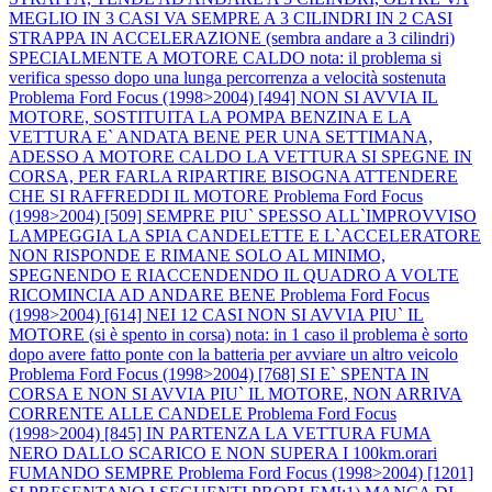
MEGLIO IN 3 CASI VA SEMPRE A 3 CILINDRI IN 2 CASI
STRAPPA IN ACCELERAZIONE (sembra andare a 3 cilindri)
SPECIALMENTE A MOTORE CALDO nota: il problema si
verifica spesso dopo una lunga percorrenza a velocità sostenuta
Problema Ford Focus (1998>2004) [494] NON SI AVVIA IL
MOTORE, SOSTITUITA LA POMPA BENZINA E LA
VETTURA E` ANDATA BENE PER UNA SETTIMANA,
ADESSO A MOTORE CALDO LA VETTURA SI SPEGNE IN
CORSA, PER FARLA RIPARTIRE BISOGNA ATTENDERE
CHE SI RAFFREDDI IL MOTORE
Problema Ford Focus
(1998>2004) [509] SEMPRE PIU` SPESSO ALL`IMPROVVISO
LAMPEGGIA LA SPIA CANDELETTE E L`ACCELERATORE
NON RISPONDE E RIMANE SOLO AL MINIMO,
SPEGNENDO E RIACCENDENDO IL QUADRO A VOLTE
RICOMINCIA AD ANDARE BENE
Problema Ford Focus
(1998>2004) [614] NEI 12 CASI NON SI AVVIA PIU` IL
MOTORE (si è spento in corsa) nota: in 1 caso il problema è sorto
dopo avere fatto ponte con la batteria per avviare un altro veicolo
Problema Ford Focus (1998>2004) [768] SI E` SPENTA IN
CORSA E NON SI AVVIA PIU` IL MOTORE, NON ARRIVA
CORRENTE ALLE CANDELE
Problema Ford Focus
(1998>2004) [845] IN PARTENZA LA VETTURA FUMA
NERO DALLO SCARICO E NON SUPERA I 100km.orari
FUMANDO SEMPRE
Problema Ford Focus (1998>2004) [1201]