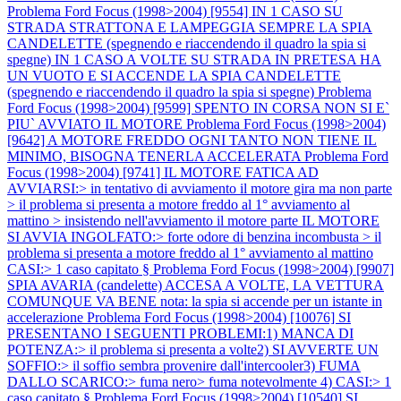
Problema Ford Focus (1998>2004) [9554] IN 1 CASO SU
STRADA STRATTONA E LAMPEGGIA SEMPRE LA SPIA
CANDELETTE (spegnendo e riaccendendo il quadro la spia si
spegne) IN 1 CASO A VOLTE SU STRADA IN PRETESA HA
UN VUOTO E SI ACCENDE LA SPIA CANDELETTE
(spegnendo e riaccendendo il quadro la spia si spegne)
Problema
Ford Focus (1998>2004) [9599] SPENTO IN CORSA NON SI E`
PIU` AVVIATO IL MOTORE
Problema Ford Focus (1998>2004)
[9642] A MOTORE FREDDO OGNI TANTO NON TIENE IL
MINIMO, BISOGNA TENERLA ACCELERATA
Problema Ford
Focus (1998>2004) [9741] IL MOTORE FATICA AD
AVVIARSI:> in tentativo di avviamento il motore gira ma non parte
> il problema si presenta a motore freddo al 1° avviamento al
mattino > insistendo nell'avviamento il motore parte IL MOTORE
SI AVVIA INGOLFATO:> forte odore di benzina incombusta > il
problema si presenta a motore freddo al 1° avviamento al mattino
CASI:> 1 caso capitato §
Problema Ford Focus (1998>2004) [9907]
SPIA AVARIA (candelette) ACCESA A VOLTE, LA VETTURA
COMUNQUE VA BENE nota: la spia si accende per un istante in
accelerazione
Problema Ford Focus (1998>2004) [10076] SI
PRESENTANO I SEGUENTI PROBLEMI:1) MANCA DI
POTENZA:> il problema si presenta a volte2) SI AVVERTE UN
SOFFIO:> il soffio sembra provenire dall'intercooler3) FUMA
DALLO SCARICO:> fuma nero> fuma notevolmente 4) CASI:> 1
caso capitato §
Problema Ford Focus (1998>2004) [10540] SI