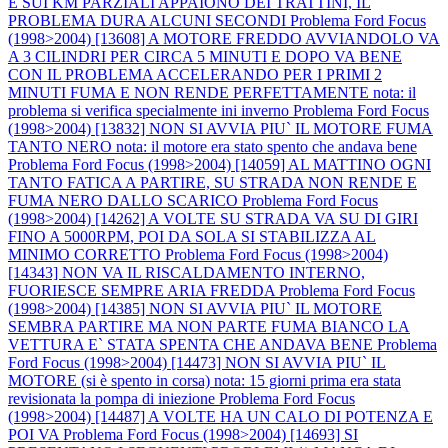
E SUI KM PARZIALI APPAIONO DEI TRATTINI, IL
PROBLEMA DURA ALCUNI SECONDI
Problema Ford Focus
(1998>2004) [13608] A MOTORE FREDDO AVVIANDOLO VA
A 3 CILINDRI PER CIRCA 5 MINUTI E DOPO VA BENE
CON IL PROBLEMA ACCELERANDO PER I PRIMI 2
MINUTI FUMA E NON RENDE PERFETTAMENTE nota: il
problema si verifica specialmente ini inverno
Problema Ford Focus
(1998>2004) [13832] NON SI AVVIA PIU` IL MOTORE FUMA
TANTO NERO nota: il motore era stato spento che andava bene
Problema Ford Focus (1998>2004) [14059] AL MATTINO OGNI
TANTO FATICA A PARTIRE, SU STRADA NON RENDE E
FUMA NERO DALLO SCARICO
Problema Ford Focus
(1998>2004) [14262] A VOLTE SU STRADA VA SU DI GIRI
FINO A 5000RPM, POI DA SOLA SI STABILIZZA AL
MINIMO CORRETTO
Problema Ford Focus (1998>2004)
[14343] NON VA IL RISCALDAMENTO INTERNO,
FUORIESCE SEMPRE ARIA FREDDA
Problema Ford Focus
(1998>2004) [14385] NON SI AVVIA PIU` IL MOTORE
SEMBRA PARTIRE MA NON PARTE FUMA BIANCO LA
VETTURA E` STATA SPENTA CHE ANDAVA BENE
Problema
Ford Focus (1998>2004) [14473] NON SI AVVIA PIU` IL
MOTORE (si è spento in corsa) nota: 15 giorni prima era stata
revisionata la pompa di iniezione
Problema Ford Focus
(1998>2004) [14487] A VOLTE HA UN CALO DI POTENZA E
POI VA
Problema Ford Focus (1998>2004) [14693] SI