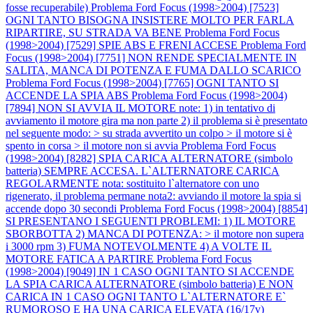
fosse recuperabile)
Problema Ford Focus (1998>2004) [7523]
OGNI TANTO BISOGNA INSISTERE MOLTO PER FARLA
RIPARTIRE, SU STRADA VA BENE
Problema Ford Focus
(1998>2004) [7529] SPIE ABS E FRENI ACCESE
Problema Ford
Focus (1998>2004) [7751] NON RENDE SPECIALMENTE IN
SALITA, MANCA DI POTENZA E FUMA DALLO SCARICO
Problema Ford Focus (1998>2004) [7765] OGNI TANTO SI
ACCENDE LA SPIA ABS
Problema Ford Focus (1998>2004)
[7894] NON SI AVVIA IL MOTORE note: 1) in tentativo di
avviamento il motore gira ma non parte 2) il problema si è presentato
nel seguente modo: > su strada avvertito un colpo > il motore si è
spento in corsa > il motore non si avvia
Problema Ford Focus
(1998>2004) [8282] SPIA CARICA ALTERNATORE (simbolo
batteria) SEMPRE ACCESA. L`ALTERNATORE CARICA
REGOLARMENTE nota: sostituito l`alternatore con uno
rigenerato, il problema permane nota2: avviando il motore la spia si
accende dopo 30 secondi
Problema Ford Focus (1998>2004) [8854]
SI PRESENTANO I SEGUENTI PROBLEMI: 1) IL MOTORE
SBORBOTTA 2) MANCA DI POTENZA: > il motore non supera
i 3000 rpm 3) FUMA NOTEVOLMENTE 4) A VOLTE IL
MOTORE FATICA A PARTIRE
Problema Ford Focus
(1998>2004) [9049] IN 1 CASO OGNI TANTO SI ACCENDE
LA SPIA CARICA ALTERNATORE (simbolo batteria) E NON
CARICA IN 1 CASO OGNI TANTO L`ALTERNATORE E`
RUMOROSO E HA UNA CARICA ELEVATA (16/17v)