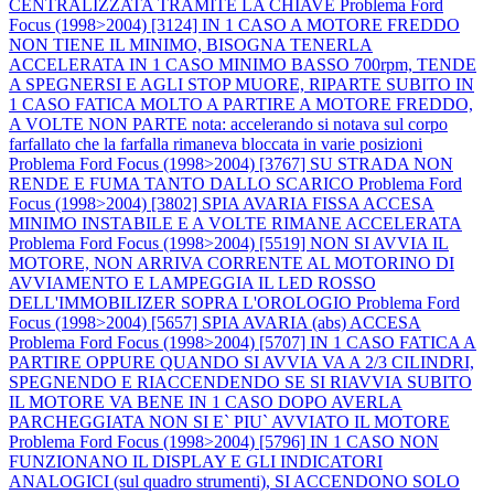
CENTRALIZZATA TRAMITE LA CHIAVE
Problema Ford
Focus (1998>2004) [3124] IN 1 CASO A MOTORE FREDDO
NON TIENE IL MINIMO, BISOGNA TENERLA
ACCELERATA IN 1 CASO MINIMO BASSO 700rpm, TENDE
A SPEGNERSI E AGLI STOP MUORE, RIPARTE SUBITO IN
1 CASO FATICA MOLTO A PARTIRE A MOTORE FREDDO,
A VOLTE NON PARTE nota: accelerando si notava sul corpo
farfallato che la farfalla rimaneva bloccata in varie posizioni
Problema Ford Focus (1998>2004) [3767] SU STRADA NON
RENDE E FUMA TANTO DALLO SCARICO
Problema Ford
Focus (1998>2004) [3802] SPIA AVARIA FISSA ACCESA
MINIMO INSTABILE E A VOLTE RIMANE ACCELERATA
Problema Ford Focus (1998>2004) [5519] NON SI AVVIA IL
MOTORE, NON ARRIVA CORRENTE AL MOTORINO DI
AVVIAMENTO E LAMPEGGIA IL LED ROSSO
DELL'IMMOBILIZER SOPRA L'OROLOGIO
Problema Ford
Focus (1998>2004) [5657] SPIA AVARIA (abs) ACCESA
Problema Ford Focus (1998>2004) [5707] IN 1 CASO FATICA A
PARTIRE OPPURE QUANDO SI AVVIA VA A 2/3 CILINDRI,
SPEGNENDO E RIACCENDENDO SE SI RIAVVIA SUBITO
IL MOTORE VA BENE IN 1 CASO DOPO AVERLA
PARCHEGGIATA NON SI E` PIU` AVVIATO IL MOTORE
Problema Ford Focus (1998>2004) [5796] IN 1 CASO NON
FUNZIONANO IL DISPLAY E GLI INDICATORI
ANALOGICI (sul quadro strumenti), SI ACCENDONO SOLO