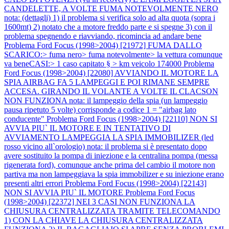
CANDELETTE, A VOLTE FUMA NOTEVOLMENTE NERO
nota: (dettagli) 1) il problema si verifica solo ad alta quota (sopra i
1600mt) 2) notato che a motore freddo parte e si spegne 3) con il
problema spegnendo e riavviando, ricomincia ad andare bene
Problema Ford Focus (1998>2004) [21972] FUMA DALLO
SCARICO:> fuma nero> fuma notevolmente> la vettura comunque
va beneCASI:> 1 caso capitato § > km veicolo 174000
Problema
Ford Focus (1998>2004) [22080] AVVIANDO IL MOTORE LA
SPIA AIRBAG FA 5 LAMPEGGI E POI RIMANE SEMPRE
ACCESA. GIRANDO IL VOLANTE A VOLTE IL CLACSON
NON FUNZIONA nota: il lampeggio della spia (un lampeggio
pausa ripetuto 5 volte) corrisponde a codice 1 = "airbag lato
conducente"
Problema Ford Focus (1998>2004) [22110] NON SI
AVVIA PIU` IL MOTORE E IN TENTATIVO DI
AVVIAMENTO LAMPEGGIA LA SPIA IMMOBILIZER (led
rosso vicino all`orologio) nota: il problema si è presentato dopo
avere sostituito la pompa di iniezione e la centralina pompa (messa
rigenerata ford), comunque anche prima del cambio il motore non
partiva ma non lampeggiava la spia immobilizer e su iniezione erano
presenti altri errori
Problema Ford Focus (1998>2004) [22143]
NON SI AVVIA PIU` IL MOTORE
Problema Ford Focus
(1998>2004) [22372] NEI 3 CASI NON FUNZIONA LA
CHIUSURA CENTRALIZZATA TRAMITE TELECOMANDO
1) CON LA CHIAVE LA CHIUSURA CENTRALIZZATA