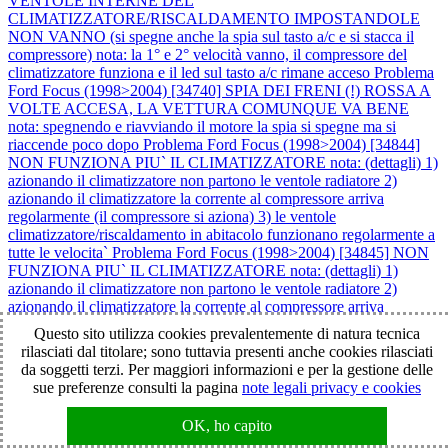
VENTOLE INTERNE DEL
CLIMATIZZATORE/RISCALDAMENTO IMPOSTANDOLE
NON VANNO (si spegne anche la spia sul tasto a/c e si stacca il
compressore) nota: la 1° e 2° velocità vanno, il compressore del
climatizzatore funziona e il led sul tasto a/c rimane acceso
Problema
Ford Focus (1998>2004) [34740] SPIA DEI FRENI (!) ROSSA A
VOLTE ACCESA, LA VETTURA COMUNQUE VA BENE
nota: spegnendo e riavviando il motore la spia si spegne ma si
riaccende poco dopo
Problema Ford Focus (1998>2004) [34844]
NON FUNZIONA PIU` IL CLIMATIZZATORE nota: (dettagli) 1)
azionando il climatizzatore non partono le ventole radiatore 2)
azionando il climatizzatore la corrente al compressore arriva
regolarmente (il compressore si aziona) 3) le ventole
climatizzatore/riscaldamento in abitacolo funzionano regolarmente a
tutte le velocita`
Problema Ford Focus (1998>2004) [34845] NON
FUNZIONA PIU` IL CLIMATIZZATORE nota: (dettagli) 1)
azionando il climatizzatore non partono le ventole radiatore 2)
azionando il climatizzatore la corrente al compressore arriva
regolarmente (il compressore si aziona) 3) le ventole
Questo sito utilizza cookies prevalentemente di natura tecnica
climatizzatore/riscaldamento in abitacolo funzionano regolarmente a
rilasciati dal titolare; sono tuttavia presenti anche cookies rilasciati
tutte le velocita`
Problema Ford Focus (1998>2004) [36745] SI
da soggetti terzi. Per maggiori informazioni e per la gestione delle
PRESENTANO I SEGUENTI PROBLEMI: 1) A VOLTE IL
sue preferenze consulti la pagina
note legali privacy e cookies
MOTORE SI SPEGNE IN CORSA: > a volte il motore si riavvia
subito > a volte il motore fatica a partire 2) SPIA AVARIA
OK, ho capito
(candelette gialla) A VOLTE ACCESA: > la spia lampeggia > la