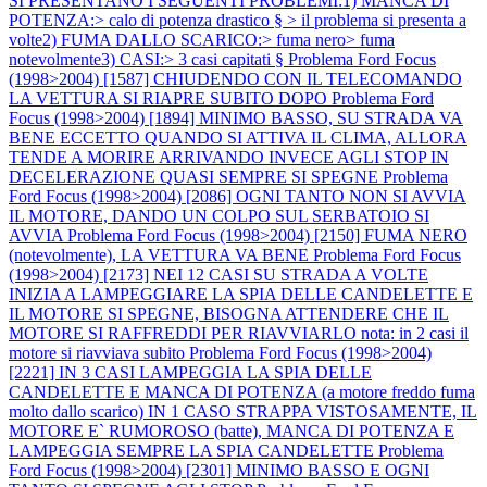
SI PRESENTANO I SEGUENTI PROBLEMI:1) MANCA DI
POTENZA:> calo di potenza drastico § > il problema si presenta a
volte2) FUMA DALLO SCARICO:> fuma nero> fuma
notevolmente3) CASI:> 3 casi capitati §
Problema Ford Focus
(1998>2004) [1587] CHIUDENDO CON IL TELECOMANDO
LA VETTURA SI RIAPRE SUBITO DOPO
Problema Ford
Focus (1998>2004) [1894] MINIMO BASSO, SU STRADA VA
BENE ECCETTO QUANDO SI ATTIVA IL CLIMA, ALLORA
TENDE A MORIRE ARRIVANDO INVECE AGLI STOP IN
DECELERAZIONE QUASI SEMPRE SI SPEGNE
Problema
Ford Focus (1998>2004) [2086] OGNI TANTO NON SI AVVIA
IL MOTORE, DANDO UN COLPO SUL SERBATOIO SI
AVVIA
Problema Ford Focus (1998>2004) [2150] FUMA NERO
(notevolmente), LA VETTURA VA BENE
Problema Ford Focus
(1998>2004) [2173] NEI 12 CASI SU STRADA A VOLTE
INIZIA A LAMPEGGIARE LA SPIA DELLE CANDELETTE E
IL MOTORE SI SPEGNE, BISOGNA ATTENDERE CHE IL
MOTORE SI RAFFREDDI PER RIAVVIARLO nota: in 2 casi il
motore si riavviava subito
Problema Ford Focus (1998>2004)
[2221] IN 3 CASI LAMPEGGIA LA SPIA DELLE
CANDELETTE E MANCA DI POTENZA (a motore freddo fuma
molto dallo scarico) IN 1 CASO STRAPPA VISTOSAMENTE, IL
MOTORE E` RUMOROSO (batte), MANCA DI POTENZA E
LAMPEGGIA SEMPRE LA SPIA CANDELETTE
Problema
Ford Focus (1998>2004) [2301] MINIMO BASSO E OGNI