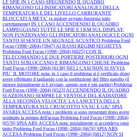
LE SPIE IN 1 CASO SPEGNENDO IL QUADRO
RIMANGONO GLI INDICATORI ANALOGICI DELLA
TEMPERATURA E DEL LIVELLO CARBURANTE
BLOCCATI A META` (a motore avviato funziona tutto
correttamente) IN 1 CASO ACCENDENDO IL QUADRO
LAMPEGGIANO TUTTE LE SPIE E I KM SUL DISPLAY,
NON FUNZIONANO GLI INDICATORI ANALOGICI E OGNI
TANTO SI SENTE UN SEGNALE ACUSTICO
Problema Ford
Focus (1998>2004) [5947] AI BASSI REGIMI SEGHETTA
Problema Ford Focus (1998>2004) [6025] CON IL
TELECOMANDO LE DUE PORTIERE POSTERIORI OGNI
TANTO SI BLOCCANO E RIMANGONO CHIUSE
Problema
Ford Focus (1998>2004) [6138] NEI 2 CASI NON SI AVVIA
PIU` IL MOTORE nota: in 1 caso il problema si è verificato dopo
avere effettuato il tagliando con la sostituzione del filtro gasolio (il
motore inizialmente si è avviato, spento non è più partito)
Problema
Ford Focus (1998>2004) [6523] ACCENDENDO IL QUADRO
SI AZIONANO SEMPRE LE VENTOLE DEL RADIATORE
ALLA SECONDA VELOCITA' LA LANCETTA DELLA
TEMPERATURA SUL CRUSCOTTO VA SU E GIU' SPIA
AVARIA ACCESA nota: i problemi si sono presentati dopo avere
sostituito la pompa dell'acqua
Problema Ford Focus (1998>2004)
[6578] SPIA ABS ACCESA nota: inizialmente si accendeva ogni
tanto
Problema Ford Focus (1998>2004) [6676] SPIA ABS
ACCESA
Problema Ford Focus (1998>2004) [6812] NON SI