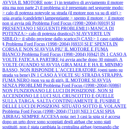
AVVIA IL MOTORE note: 1) in tentativo di avviamento il motore
gira ma non parte 2) il problema si è presentato nel seguente modo:
> calo di potenza notevole su strada (il motore non va su di giri) >
spia avaria (candelette) lampeggiante > spento il motore > il motore
non si avvia più
Problema Ford Focus (1998>2004) [6919] SI
PRESENTANO I SEGUENTI PROBLEMI:1) MANCA DI
POTENZA:> calo di potenza drastico2) SI AVVERTE UN
SIBILO:> il sibilo proviene dallo scarico3) CASI:> 1 caso capitato
§
Problema Ford Focus (1998>2004) [6933] SI E' SPENTA IN
CORSA E NON SI AVVIA PIU' IL MOTORE E FUMA
BIANCO
Problema Ford Focus (1998>2004) [6942] IN 1 CASO A
VOLTE FATICA A PARTIRE (si avvia anche dopo 30 minuti). A
VOLTE QUANDO SI AVVIA GIRA MALE E HA IL MINIMO
BASSO, NON RISPONDE L`ACCELERATORE (ogni tanto su
strada va bene) IN 1 CASO A VOLTE SU STRADA STRAPPA,
FUMA NERO (non va su di giri). IL MOTORE SI AVVIA
SENZA PROBLEMI
Problema Ford Focus (1998>2004) [6986]
NON FUNZIONANO LE LUCI DI POSIZIONE, NON SI
ACCENDONO LE LUCI SUL CRUSCOTTO E QUELLE
SULLA TARGA. SALTA CONTINUAMENTE IL FUSIBILE
DELLE LUCI DI POSIZIONI, SITUATO SOTTO IL VOLANTE
Problema Ford Focus (1998>2004) [7110] NEI 3 CASI SPIA
AIRBAG SEMPRE ACCESA nota: nei 3 casi la spia si è accesa
dopo un urto dove sono scoppiati degli airbag che sono stati
sostituiti, non è stata cambiata la centralina airbag (pensando che