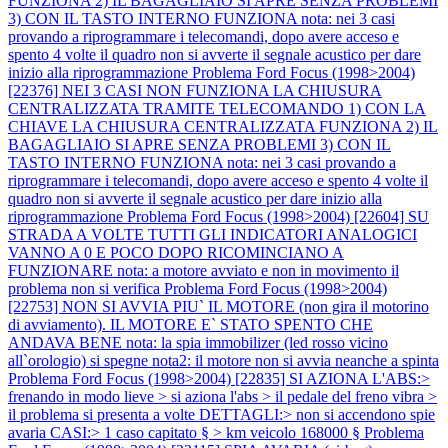
FUNZIONA 2) IL BAGAGLIAIO SI APRE SENZA PROBLEMI
3) CON IL TASTO INTERNO FUNZIONA nota: nei 3 casi
provando a riprogrammare i telecomandi, dopo avere acceso e
spento 4 volte il quadro non si avverte il segnale acustico per dare
inizio alla riprogrammazione
Problema Ford Focus (1998>2004)
[22376] NEI 3 CASI NON FUNZIONA LA CHIUSURA
CENTRALIZZATA TRAMITE TELECOMANDO 1) CON LA
CHIAVE LA CHIUSURA CENTRALIZZATA FUNZIONA 2) IL
BAGAGLIAIO SI APRE SENZA PROBLEMI 3) CON IL
TASTO INTERNO FUNZIONA nota: nei 3 casi provando a
riprogrammare i telecomandi, dopo avere acceso e spento 4 volte il
quadro non si avverte il segnale acustico per dare inizio alla
riprogrammazione
Problema Ford Focus (1998>2004) [22604] SU
STRADA A VOLTE TUTTI GLI INDICATORI ANALOGICI
VANNO A 0 E POCO DOPO RICOMINCIANO A
FUNZIONARE nota: a motore avviato e non in movimento il
problema non si verifica
Problema Ford Focus (1998>2004)
[22753] NON SI AVVIA PIU` IL MOTORE (non gira il motorino
di avviamento). IL MOTORE E` STATO SPENTO CHE
ANDAVA BENE nota: la spia immobilizer (led rosso vicino
all`orologio) si spegne nota2: il motore non si avvia neanche a spinta
Problema Ford Focus (1998>2004) [22835] SI AZIONA L'ABS:>
frenando in modo lieve > si aziona l'abs > il pedale del freno vibra >
il problema si presenta a volte DETTAGLI:> non si accendono spie
avaria CASI:> 1 caso capitato § > km veicolo 168000 §
Problema