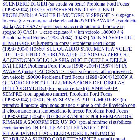
SCENDERE DI GIRI (su strada va bene)
Problema Ford Focus
(1998>2004) [19310] SI PRESENTANO I SEGUENTI
PROBLEMI:1) A VOLTE IL MOTORE SI SPEGNE:> si spegne
in corsa § > comunque si riavvia subito2) SPIA AVARIA (candelette
gialla) ACCESA:> questa spia si accende quando il motore si
spegne 3) CASI:> 1 caso capitato § > km veicolo 180000 § §
Problema Ford Focus (1998>2004) [19437] NON SI AVVIA PIU`
IL MOTORE (si è spento in corsa)
Problema Ford Focus
(1998>2004) [19660] SUL QUADRO STRUMENTI A VOLTE
TUTTI GLI INDICATORI ANALOGICI SONO A ZERO, SI
ACCENDONO SOLO LA SPIA OLIO E QUELLA DELLA
BATTERIA
Problema Ford Focus (1998>2004) [19874] SPIA
AVARIA (airbag) ACCESA: > la spia si è accesa all'improvviso >
km veicolo 190000
Problema Ford Focus (1998>2004) [20059] A
QUADRO SPENTO L`ILLUMINAZIONE DEL DISPLAY
DELL`ODOMETRO (km parziali e totali) LAMPEGGIA
SEMPRE (non appaiono numeri)
Problema Ford Focus
(1998>2004) [20301] NON SI AVVIA PIU` IL MOTORE (in
tentativo il motore gira) nota: quando si apre o chiude il veicolo con
il telecomando non lampeggiano le frecce
Problema Ford Focus
(1998>2004) [20349] DECELERANDO E POI FERMANDOSI
RIMANE A 2000RPM PER UN PO` (poi al minimo si stabilizza
correttamente). IN FOLLE ACCELERANDO E POI
RILASCIANDO L`ACCELERATORE IL MINIMO SI
STABILIZZA SUBITO CORRETTAMENTE (quindi non si