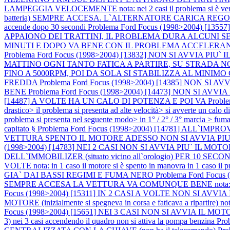
LAMPEGGIA VELOCEMENTE nota: nei 2 casi il problema si è verifica
batteria) SEMPRE ACCESA. L`ALTERNATORE CARICA REGOLARMENTE not
accende dopo 30 secondi
Problema Ford Focus (1998>2004) 
APPAIONO DEI TRATTINI, IL PROBLEMA DURA ALCUNI 
MINUTI E DOPO VA BENE CON IL PROBLEMA ACCELERANDO PER 
Problema Ford Focus (1998>2004) [13832] NON SI AVVIA PIU` I
MATTINO OGNI TANTO FATICA A PARTIRE, SU STRADA
FINO A 5000RPM, POI DA SOLA SI STABILIZZA AL MINIM
FREDDA
Problema Ford Focus (1998>2004) [14385] NON
BENE
Problema Ford Focus (1998>2004) [14473] NON SI AVVIA PIU` 
[14487] A VOLTE HA UN CALO DI POTENZA E POI VA
Probl
drastico> il problema si presenta ad alte velocità> si avverte un 
problema si presenta nel seguente modo> in 1° / 2° / 3° marcia > fum
capitato §
Problema Ford Focus (1998>2004) [14781] ALL
VETTURA SPENTO IL MOTORE ADESSO NON SI AVVIA PIU`
(1998>2004) [14783] NEI 2 CASI NON SI AVVIA PIU` I
DELL`IMMOBILIZER (situato vicino all`orologio) PER 10 
VOLTE nota: in 1 caso il motore si è spento in manovra in 1 caso il pro
GIA` DAI BASSI REGIMI E FUMA NERO
Problema Ford Foc
SEMPRE ACCESA LA VETTURA VA COMUNQUE BENE nota: l`alter
Focus (1998>2004) [15311] IN 2 CASI A VOLTE NON SI AVVIA IL MO
MOTORE (inizialmente si spegneva in corsa e faticava a ripartire) nota
Focus (1998>2004) [15651] NEI 3 CASI NON SI AVVIA IL MOTORE nota: 
3) nei 3 casi accendendo il quadro non si attiva la pompa benzina
Pro