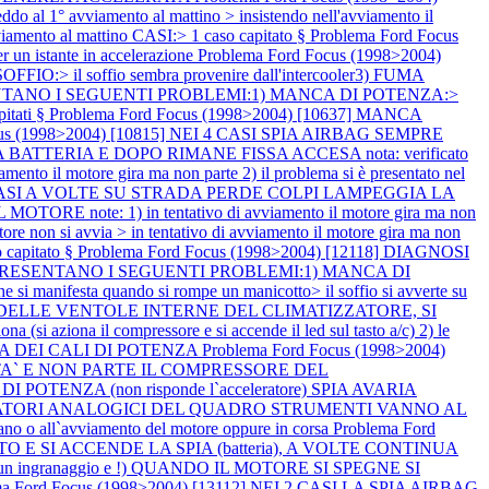
 al 1° avviamento al mattino > insistendo nell'avviamento il
amento al mattino CASI:> 1 caso capitato §
Problema Ford Focus
 istante in accelerazione
Problema Ford Focus (1998>2004)
:> il soffio sembra provenire dall'intercooler3) FUMA
PRESENTANO I SEGUENTI PROBLEMI:1) MANCA DI POTENZA:>
itati §
Problema Ford Focus (1998>2004) [10637] MANCA
cus (1998>2004) [10815] NEI 4 CASI SPIA AIRBAG SEMPRE
 BATTERIA E DOPO RIMANE FISSA ACCESA nota: verificato
o il motore gira ma non parte 2) il problema si è presentato nel
EI 2 CASI A VOLTE SU STRADA PERDE COLPI LAMPEGGIA LA
OTORE note: 1) in tentativo di avviamento il motore gira ma non
non si avvia > in tentativo di avviamento il motore gira ma non
 capitato §
Problema Ford Focus (1998>2004) [12118] DIAGNOSI
] SI PRESENTANO I SEGUENTI PROBLEMI:1) MANCA DI
i manifesta quando si rompe un manicotto> il soffio si avverte su
CITA` DELLE VENTOLE INTERNE DEL CLIMATIZZATORE, SI
 (si aziona il compressore e si accende il led sul tasto a/c) 2) le
O HA DEI CALI DI POTENZA
Problema Ford Focus (1998>2004)
A` E NON PARTE IL COMPRESSORE DEL
 POTENZA (non risponde l`acceleratore) SPIA AVARIA
 INDICATORI ANALOGICI DEL QUADRO STRUMENTI VANNO AL
o all`avviamento del motore oppure in corsa
Problema Ford
E SI ACCENDE LA SPIA (batteria), A VOLTE CONTINUA
n ingranaggio e !) QUANDO IL MOTORE SI SPEGNE SI
ma Ford Focus (1998>2004) [13112] NEI 2 CASI LA SPIA AIRBAG