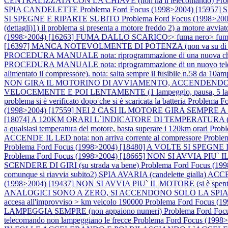
CENTRALIZZATA CON LA CHIAVE (non ha il telecomando)
Pr
SPIA CANDELETTE
Problema Ford Focus (1998>2004) [159
SI SPEGNE E RIPARTE SUBITO
Problema Ford Focus (1998>
(dettagli)1) il problema si presenta a motore freddo 2) a motore avviat
(1998>2004) [16263] FUMA DALLO SCARICO:> fuma nero> fuma not
[16397] MANCA NOTEVOLMENTE DI POTENZA (non va su di giri) not
PROCEDURA MANUALE nota: riprogrammazione di una nuova chiave,
PROCEDURA MANUALE nota: riprogrammazione di un nuovo telecom
alimentato il compressore). nota: salta sempre il fusibile n.58 da 10amp.
NON GIRA IL MOTORINO DI AVVIAMENTO, ACCENDENDO IL Q
VELOCEMENTE E POI LENTAMENTE (1 lampeggio, pausa, 5 lampeg
problema si è verificato dopo che si è scaricata la batteria
Problema Fo
(1998>2004) [17559] NEI 2 CASI IL MOTORE GIRA SEMPRE A 2 C
[18074] A 120KM ORARI L`INDICATORE DI TEMPERATURA (sul quad
a qualsiasi temperatura del motore, basta superare i 120km orari
Prob
ACCENDE IL LED nota: non arriva corrente al compressore
Probl
Problema Ford Focus (1998>2004) [18480] A VOLTE SI SPEGNE IL 
Problema Ford Focus (1998>2004) [18665] NON SI AVVIA PIU` IL M
SCENDERE DI GIRI (su strada va bene)
Problema Ford Focus (1
comunque si riavvia subito2) SPIA AVARIA (candelette gialla) ACCES
(1998>2004) [19437] NON SI AVVIA PIU` IL MOTORE (si è spento
ANALOGICI SONO A ZERO, SI ACCENDONO SOLO LA SPI
accesa all'improvviso > km veicolo 190000
Problema Ford Focus 
LAMPEGGIA SEMPRE (non appaiono numeri)
Problema Ford Focu
telecomando non lampeggiano le frecce
Problema Ford Focus (199