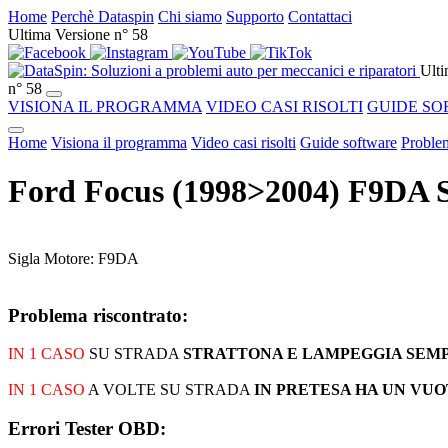
Home
Perchè Dataspin
Chi siamo
Supporto
Contattaci
Ultima Versione n° 58
Ulti
n° 58
VISIONA IL PROGRAMMA
VIDEO CASI RISOLTI
GUIDE SO
Home
Visiona il programma
Video casi risolti
Guide software
Problem
Ford Focus (1998>2004) F9DA
Sigla Motore: F9DA
Problema riscontrato:
IN 1 CASO
SU STRADA
STRATTONA E LAMPEGGIA SEMP
IN 1 CASO
A VOLTE SU STRADA
IN PRETESA HA UN VUO
Errori Tester OBD: