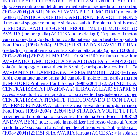
IN FOLLE ACCELERANDO E POI RILASCIANDO L`ACCELERATORE 
dopo avere pulito con del diluente mediante un pennellino il corpo farf
(1998>2004) [20541] NON SI AVVIA PIU` IL MOTORE (in tentativo il 
[20805] L`INDICATORE DEL CARBURANTE A VOLTE NO
il motore si spegne comunque si riavvia subito
Problema Ford Focus
SI PRESENTANO I SEGUENTI PROBLEMI: 1) IL MOTORE SI SPEGN
AVARIA (motore gialla) ACCESA nota: (dettagli) 1) quando il motore si 
vano motore, lato guida, di fianco alla batteria, sulla fusibiliera (sulla
Ford Focus (1998>2004) [21953] SU STRADA SI AVVERTE 
(dettagli) 1) il problema si verifica solo ad alta quota (sopra i 1600
(1998>2004) [21972] FUMA DALLO SCARICO:> fuma nero> fuma not
AVVIANDO IL MOTORE LA SPIA AIRBAG FA 5 LAMPEGGI E 
spia (un lampeggio pausa ripetuto 5 volte) corrisponde a codice 1 = 
AVVIAMENTO LAMPEGGIA LA SPIA IMMOBILIZER (led rosso vicino all`o
ford), comunque anche prima del cambio il motore non partiva ma non l
IL MOTORE
Problema Ford Focus (1998>2004) [22372] 
CENTRALIZZATA FUNZIONA 2) IL BAGAGLIAIO SI APRE SENZA P
acceso e spento 4 volte il quadro non si avverte il segnale acustico p
CENTRALIZZATA TRAMITE TELECOMANDO 1) CON LA CHIA
INTERNO FUNZIONA nota: nei 3 casi provando a riprogrammare i telec
Ford Focus (1998>2004) [22604] SU STRADA A VOLTE TUTT
movimento il problema non si verifica
Problema Ford Focus (1998>
ANDAVA BENE nota: la spia immobilizer (led rosso vicino all`orologi
modo lieve > si aziona l'abs > il pedale del freno vibra > il proble
(1998>2004) [23115] SPIA AVARIA (airbag) ACCESA: > la spia si è