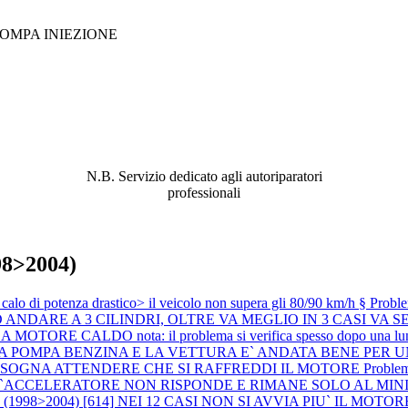
OMPA INIEZIONE
ABBIAMO LA SOLUZIONE AL
PROBLEMA!
N.B. Servizio dedicato agli autoriparatori
professionali
98>2004)
di potenza drastico> il veicolo non supera gli 80/90 km/h §
Probl
DARE A 3 CILINDRI, OLTRE VA MEGLIO IN 3 CASI VA SEM
ORE CALDO nota: il problema si verifica spesso dopo una lunga 
ITA LA POMPA BENZINA E LA VETTURA E` ANDATA BENE PE
BISOGNA ATTENDERE CHE SI RAFFREDDI IL MOTORE
Proble
L`ACCELERATORE NON RISPONDE E RIMANE SOLO AL MI
 (1998>2004) [614] NEI 12 CASI NON SI AVVIA PIU` IL MOTORE (si è 