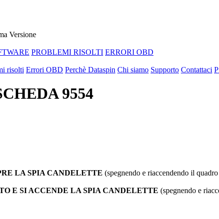
ma Versione
FTWARE
PROBLEMI RISOLTI
ERRORI OBD
i risolti
Errori OBD
Perchè Dataspin
Chi siamo
Supporto
Contattaci
P
 SCHEDA 9554
RE LA SPIA CANDELETTE
(spegnendo e riaccendendo il quadro 
TO E SI ACCENDE LA SPIA CANDELETTE
(spegnendo e riacc