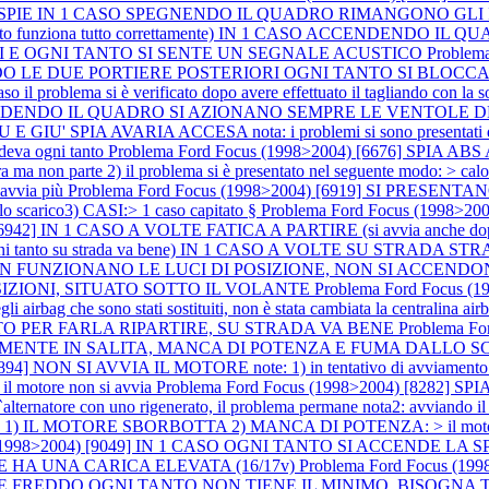
LO LE SPIE IN 1 CASO SPEGNENDO IL QUADRO RIMANGONO 
o funziona tutto correttamente) IN 1 CASO ACCENDENDO I
I E OGNI TANTO SI SENTE UN SEGNALE ACUSTICO
Problem
COMANDO LE DUE PORTIERE POSTERIORI OGNI TANTO SI BL
blema si è verificato dopo avere effettuato il tagliando con la sostitu
] ACCENDENDO IL QUADRO SI AZIONANO SEMPRE LE VENTOL
A AVARIA ACCESA nota: i problemi si sono presentati dopo a
deva ogni tanto
Problema Ford Focus (1998>2004) [6676] SPIA A
 non parte 2) il problema si è presentato nel seguente modo: > calo di
 avvia più
Problema Ford Focus (1998>2004) [6919] SI PRESEN
o scarico3) CASI:> 1 caso capitato §
Problema Ford Focus (1998>2
) [6942] IN 1 CASO A VOLTE FATICA A PARTIRE (si avvia anch
to su strada va bene) IN 1 CASO A VOLTE SU STRADA STRAP
986] NON FUNZIONANO LE LUCI DI POSIZIONE, NON SI ACC
SIZIONI, SITUATO SOTTO IL VOLANTE
Problema Ford Focus 
gli airbag che sono stati sostituiti, non è stata cambiata la centralina a
LTO PER FARLA RIPARTIRE, SU STRADA VA BENE
Problema F
ECIALMENTE IN SALITA, MANCA DI POTENZA E FUMA DALLO 
4] NON SI AVVIA IL MOTORE note: 1) in tentativo di avviamento il mo
> il motore non si avvia
Problema Ford Focus (1998>2004) [8282] 
re con uno rigenerato, il problema permane nota2: avviando il mo
 1) IL MOTORE SBORBOTTA 2) MANCA DI POTENZA: > il motor
s (1998>2004) [9049] IN 1 CASO OGNI TANTO SI ACCENDE LA 
 HA UNA CARICA ELEVATA (16/17v)
Problema Ford Focus (1
 MOTORE FREDDO OGNI TANTO NON TIENE IL MINIMO, BISOG