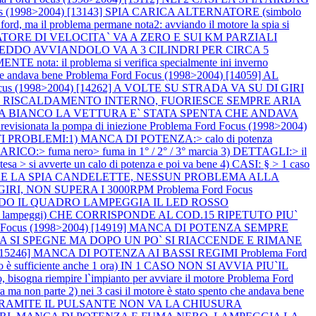
us (1998>2004) [13143] SPIA CARICA ALTERNATORE (simbolo
ma il problema permane nota2: avviando il motore la spia si
CATORE DI VELOCITA` VA A ZERO E SUI KM PARZIALI
E FREDDO AVVIANDOLO VA A 3 CILINDRI PER CIRCA 5
l problema si verifica specialmente ini inverno
e andava bene
Problema Ford Focus (1998>2004) [14059] AL
ocus (1998>2004) [14262] A VOLTE SU STRADA VA SU DI GIRI
N VA IL RISCALDAMENTO INTERNO, FUORIESCE SEMPRE ARIA
 FUMA BIANCO LA VETTURA E` STATA SPENTA CHE ANDAVA
evisionata la pompa di iniezione
Problema Ford Focus (1998>2004)
TI PROBLEMI:1) MANCA DI POTENZA:> calo di potenza
 SCARICO:> fuma nero> fuma in 1° / 2° / 3° marcia 3) DETTAGLI:> il
esa > si avverte un calo di potenza e poi va bene 4) CASI: § > 1 caso
GIARE LA SPIA CANDELETTE, NESSUN PROBLEMA ALLA
IRI, NON SUPERA I 3000RPM
Problema Ford Focus
DENDO IL QUADRO LAMPEGGIA IL LED ROSSO
, 5 lampeggi) CHE CORRISPONDE AL COD.15 RIPETUTO PIU`
d Focus (1998>2004) [14919] MANCA DI POTENZA SEMPRE
TERIA SI SPEGNE MA DOPO UN PO` SI RIACCENDE E RIMANE
4) [15246] MANCA DI POTENZA AI BASSI REGIMI
Problema Ford
o è sufficiente anche 1 ora) IN 1 CASO NON SI AVVIA PIU`IL
o, bisogna riempire l`impianto per avviare il motore
Problema Ford
a non parte 2) nei 3 casi il motore è stato spento che andava bene
ULE TRAMITE IL PULSANTE NON VA LA CHIUSURA