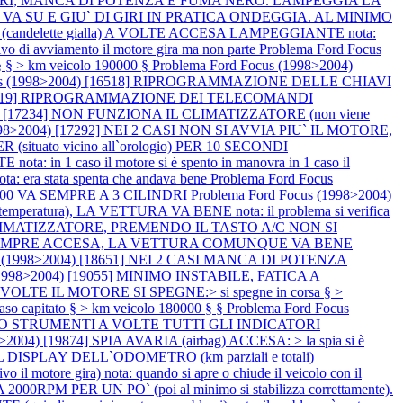
 CILINDRI, MANCA DI POTENZA E FUMA NERO. LAMPEGGIA LA
NTE VA SU E GIU` DI GIRI IN PRATICA ONDEGGIA. AL MINIMO
 (candelette gialla) A VOLTE ACCESA LAMPEGGIANTE nota:
ativo di avviamento il motore gira ma non parte
Problema Ford Focus
 § > km veicolo 190000 §
Problema Ford Focus (1998>2004)
cus (1998>2004) [16518] RIPROGRAMMAZIONE DELLE CHIAVI
) [16519] RIPROGRAMMAZIONE DEI TELECOMANDI
04) [17234] NON FUNZIONA IL CLIMATIZZATORE (non viene
1998>2004) [17292] NEI 2 CASI NON SI AVVIA PIU` IL MOTORE,
to vicino all`orologio) PER 10 SECONDI
1 caso il motore si è spento in manovra in 1 caso il
 era stata spenta che andava bene
Problema Ford Focus
120000 VA SEMPRE A 3 CILINDRI
Problema Ford Focus (1998>2004)
peratura), LA VETTURA VA BENE nota: il problema si verifica
L CLIMATIZZATORE, PREMENDO IL TASTO A/C NON SI
ialla) SEMPRE ACCESA, LA VETTURA COMUNQUE VA BENE
us (1998>2004) [18651] NEI 2 CASI MANCA DI POTENZA
 (1998>2004) [19055] MINIMO INSTABILE, FATICA A
VOLTE IL MOTORE SI SPEGNE:> si spegne in corsa § >
aso capitato § > km veicolo 180000 § §
Problema Ford Focus
UADRO STRUMENTI A VOLTE TUTTI GLI INDICATORI
>2004) [19874] SPIA AVARIA (airbag) ACCESA: > la spia si è
DISPLAY DELL`ODOMETRO (km parziali e totali)
motore gira) nota: quando si apre o chiude il veicolo con il
PM PER UN PO` (poi al minimo si stabilizza correttamente).