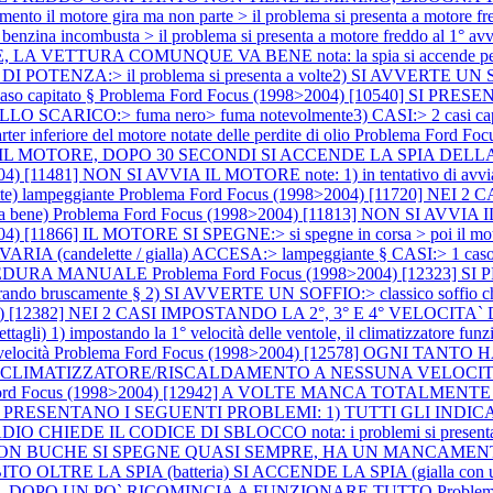
l motore gira ma non parte > il problema si presenta a motore freddo
na incombusta > il problema si presenta a motore freddo al 1° avvi
 LA VETTURA COMUNQUE VA BENE nota: la spia si accende per un
NZA:> il problema si presenta a volte2) SI AVVERTE UN SOFFIO
so capitato §
Problema Ford Focus (1998>2004) [10540] SI 
 DALLO SCARICO:> fuma nero> fuma notevolmente3) CASI:> 2 casi cap
 inferiore del motore notate delle perdite di olio
Problema Ford Fo
NDO IL MOTORE, DOPO 30 SECONDI SI ACCENDE LA SPIA DELLA
) [11481] NON SI AVVIA IL MOTORE note: 1) in tentativo di avviament
ette) lampeggiante
Problema Ford Focus (1998>2004) [11720] N
a bene)
Problema Ford Focus (1998>2004) [11813] NON SI AVVIA IL M
) [11866] IL MOTORE SI SPEGNE:> si spegne in corsa > poi il motore 
A AVARIA (candelette / gialla) ACCESA:> lampeggiante § CASI:> 1 caso
OCEDURA MANUALE
Problema Ford Focus (1998>2004) [12323
rando bruscamente § 2) SI AVVERTE UN SOFFIO:> classico soffio che s
2004) [12382] NEI 2 CASI IMPOSTANDO LA 2°, 3° E 4° VELO
) 1) impostando la 1° velocità delle ventole, il climatizzatore funziona
velocità
Problema Ford Focus (1998>2004) [12578] OGNI TANT
L CLIMATIZZATORE/RISCALDAMENTO A NESSUNA VELOCIT
ord Focus (1998>2004) [12942] A VOLTE MANCA TOTALMENTE DI
2952] SI PRESENTANO I SEGUENTI PROBLEMI: 1) TUTTI GLI
DIO CHIEDE IL CODICE DI SBLOCCO nota: i problemi si presentano 
 CON BUCHE SI SPEGNE QUASI SEMPRE, HA UN MANCAMENTO 
TRE LA SPIA (batteria) SI ACCENDE LA SPIA (gialla con u
I, DOPO UN PO` RICOMINCIA A FUNZIONARE TUTTO
Proble