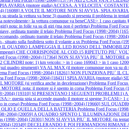
oblema Ford Focus (1998>2004) [15779] NEI 2 CASI VA A 3
57] SPIA AVARIA (motore gialla) ACCESA. A VELOCITA` COSTA
2004) [16088] A VOLTE IL MOTORE NON SI AVVIA, SPIA AVARIA
o su strada la vettura va bene 3) quando si presenta il problema in tent
evolmente> la vettura comunque va beneCASI:> 1 caso capitato §
a: in folle va su di giri (ma non è perfetta)
Problema Ford Fo
 ordinata tramite il telaio
Problema Ford Focus (1998>2004
ando, ordinato tramite il telaio
Problema Ford Focus (1998>20
, situato sulla fusibilera sotto il volante a sx
Problema Ford Focus (
UADRO LAMPEGGIA IL LED ROSSO DELL`IMMOBILIZER (situa
gi) CHE CORRISPONDE AL COD.15 RIPETUTO PIU` VOLTE nota: in 
rd Focus (1998>2004) [17364] NON SI AVVIA PIU` IL MOTORE nota:
ILINDRI note: 1) km veicolo: > in 1 caso 169043 > in 1 caso 
ro strumenti) VA AL MAX (il motore comunque non va su di tem
lema Ford Focus (1998>2004) [18261] NON FUNZIONA PIU` I
ema Ford Focus (1998>2004) [18431] SPIA AVARIA (motore g
MOTORE (si verifica anche in decelerazione)
Problema Ford Foc
OTORE nota: il motore si è spento in corsa
Problema Ford Focus
998>2004) [19310] SI PRESENTANO I SEGUENTI PROBLEMI:1) A 
A:> questa spia si accende quando il motore si spegne 3) CASI:> 1 c
 in corsa)
Problema Ford Focus (1998>2004) [19660] SUL Q
A OLIO E QUELLA DELLA BATTERIA
Problema Ford Focus (1998
(1998>2004) [20059] A QUADRO SPENTO L`ILLUMINAZIONE DEL 
s (1998>2004) [20301] NON SI AVVIA PIU` IL MOTORE (in tentativo il 
8>2004) [20349] DECELERANDO E POI FERMANDOSI RIMANE A 2000R