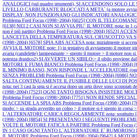
ANALOGICI (sul quadro strumenti), SI ACCENDONO SO
LIVELLO CARBURANTE BLOCCATI A META` (a motore avviat
DISPLAY, NON FUNZIONANO GLI INDICATORI ANALOGIC
Problema Ford Focus (1998>2004) [6025] CON IL TELE
[6138] NEI 2 CASI NON SI AVVIA PIU` IL MOTORE nota: in 1 caso il pro
non è più partito)
Problema Ford Focus (1998>2004) [6523
LANCETTA DELLA TEMPERATURA SUL CRUSCOTTO VA SU E GIU' SPI
(1998>2004) [6578] SPIA ABS ACCESA nota: inizialmente si accen
AVVIA IL MOTORE note: 1) in tentativo di avviamento il motore gira ma
avaria (candelette) lampeggiante > spento il motore > il motore non si
potenza drastico2) SI AVVERTE UN SIBILO:> il sibilo proviene dall
MOTORE E FUMA BIANCO
Problema Ford Focus (1998>2004
IL MINIMO BASSO, NON RISPONDE L`ACCELERATORE (ogni tan
SENZA PROBLEMI
Problema Ford Focus (1998>2004) [6
SALTA CONTINUAMENTE IL FUSIBILE DELLE LUCI DI PO
nota: nei 3 casi la spia si è accesa dopo un urto dove sono scoppiati de
(1998>2004) [7523] OGNI TANTO BISOGNA INSISTERE MO
Problema Ford Focus (1998>2004) [7751] NON RENDE SP
SI ACCENDE LA SPIA ABS
Problema Ford Focus (1998>2004) [789
modo: > su strada avvertito un colpo > il motore si è spento in corsa 
L`ALTERNATORE CARICA REGOLARMENTE nota: sostituito l`alternato
(1998>2004) [8854] SI PRESENTANO I SEGUENTI PROBLEMI:
VOLTE IL MOTORE FATICA A PARTIRE
Problema Ford Focu
IN 1 CASO OGNI TANTO L`ALTERNATORE E` RUMOROSO E
IL MOTORE
Problema Ford Focus (1998>2004) [9642] A