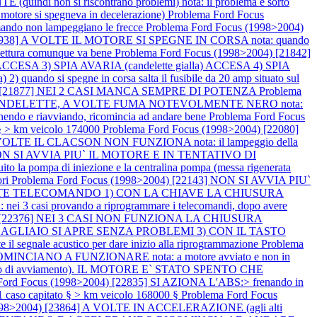
 si riscontrano problemi) nota: il problema è sorto
il motore si spegneva in decelerazione)
Problema Ford Focus
mando non lampeggiano le frecce
Problema Ford Focus (1998>2004)
[20938] A VOLTE IL MOTORE SI SPEGNE IN CORSA nota: quando
ttura comunque va bene
Problema Ford Focus (1998>2004) [21842]
ESA 3) SPIA AVARIA (candelette gialla) ACCESA 4) SPIA
2) quando si spegne in corsa salta il fusibile da 20 amp situato sul
04) [21877] NEI 2 CASI MANCA SEMPRE DI POTENZA
Problema
IA CANDELETTE, A VOLTE FUMA NOTEVOLMENTE NERO nota:
pegnendo e riavviando, ricomincia ad andare bene
Problema Ford Focus
 > km veicolo 174000
Problema Ford Focus (1998>2004) [22080]
 IL CLACSON NON FUNZIONA nota: il lampeggio della
] NON SI AVVIA PIU` IL MOTORE E IN TENTATIVO DI
la pompa di iniezione e la centralina pompa (messa rigenerata
ori
Problema Ford Focus (1998>2004) [22143] NON SI AVVIA PIU`
RAMITE TELECOMANDO 1) CON LA CHIAVE LA CHIUSURA
i provando a riprogrammare i telecomandi, dopo avere
04) [22376] NEI 3 CASI NON FUNZIONA LA CHIUSURA
GLIAIO SI APRE SENZA PROBLEMI 3) CON IL TASTO
il segnale acustico per dare inizio alla riprogrammazione
Problema
NCIANO A FUNZIONARE nota: a motore avviato e non in
rino di avviamento). IL MOTORE E` STATO SPENTO CHE
Ford Focus (1998>2004) [22835] SI AZIONA L'ABS:> frenando in
 1 caso capitato § > km veicolo 168000 §
Problema Ford Focus
1998>2004) [23864] A VOLTE IN ACCELERAZIONE (agli alti