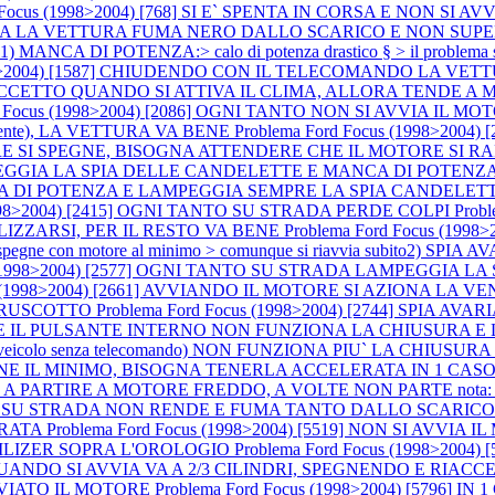
d Focus (1998>2004) [768] SI E` SPENTA IN CORSA E NON S
ARTENZA LA VETTURA FUMA NERO DALLO SCARICO E NON SUP
ANCA DI POTENZA:> calo di potenza drastico § > il problema 
1998>2004) [1587] CHIUDENDO CON IL TELECOMANDO LA VE
E ECCETTO QUANDO SI ATTIVA IL CLIMA, ALLORA TENDE A
rd Focus (1998>2004) [2086] OGNI TANTO NON SI AVVIA I
lmente), LA VETTURA VA BENE
Problema Ford Focus (1998>2004
SPEGNE, BISOGNA ATTENDERE CHE IL MOTORE SI RAFFREDDI P
AMPEGGIA LA SPIA DELLE CANDELETTE E MANCA DI POTENZA (a m
CA DI POTENZA E LAMPEGGIA SEMPRE LA SPIA CANDELET
(1998>2004) [2415] OGNI TANTO SU STRADA PERDE COLPI
Prob
LIZZARSI, PER IL RESTO VA BENE
Problema Ford Focus (199
ne con motore al minimo > comunque si riavvia subito2) SPIA AVARI
us (1998>2004) [2577] OGNI TANTO SU STRADA LAMPEGGIA
cus (1998>2004) [2661] AVVIANDO IL MOTORE SI AZIONA 
 CRUSCOTTO
Problema Ford Focus (1998>2004) [2744] SPIA 
NDO E IL PULSANTE INTERNO NON FUNZIONA LA CHIUSURA E
 1 CASO (veicolo senza telecomando) NON FUNZIONA PIU` LA C
IENE IL MINIMO, BISOGNA TENERLA ACCELERATA IN 1 CASO
IRE A MOTORE FREDDO, A VOLTE NON PARTE nota: accelerando si
 [3767] SU STRADA NON RENDE E FUMA TANTO DALLO SCARIC
ERATA
Problema Ford Focus (1998>2004) [5519] NON SI AV
ILIZER SOPRA L'OROLOGIO
Problema Ford Focus (1998>2004)
E QUANDO SI AVVIA VA A 2/3 CILINDRI, SPEGNENDO E RIA
VVIATO IL MOTORE
Problema Ford Focus (1998>2004) [5796]