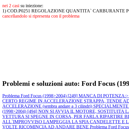
nei 2 casi
su iniezione:
1) COD.P0251 REGOLAZIONE QUANTITA` CARBURANTE P
cancellandolo si ripresenta con il problema
Problemi e soluzioni auto: Ford Focus (19
Problema Ford Focus (1998>2004) [249] MANCA DI POTENZA:> calo 
CERTO REGIME IN ACCELERAZIONE STRAPPA, TENDE AD AN
ACCELERAZIONE (sembra andare a 3 cilindri) SPECIALMENTE A MOT
(1998>2004) [494] NON SI AVVIA IL MOTORE, SOSTITU
VETTURA SI SPEGNE IN CORSA, PER FARLA RIPARTIRE 
ALL`IMPROVVISO LAMPEGGIA LA SPIA CANDELETTE E 
VOLTE RICOMINCIA AD ANDARE BENE
Problema Ford Focus