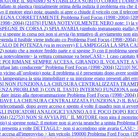
IL MINIMO SI STABILIZZA SUBITO CORRETTAMENTE (quindi non
allato in plastica (inizialmente prima della pulizia il problema era che 
motore gira) nota: quando si apre o chiude il veicolo con il teleco
N SEGNA CORRETTAMENTE
Problema Ford Focus (1998>2004) 
 (1998>2004) [21076] FUMA NOTEVOLMENTE NERO note: 1) la ve
E IN CORSA 2) SPIA AVARIA (simbolo ingranaggio gialla) ACC
spegne in corsa poi non si avvia (in tentativo di avviamento non gira) 
 legenda il fusibile viene indicato co
Problema Ford Focus (1998>20
UN CALO DI POTENZA (va in recovery) E LAMPEGGIA LA SP
mt) 2) notato che a motore freddo parte e si spegne 3) con il problema s
evolmente> la vettura comunque va beneCASI:> 1 caso capitato §
POI RIMANE SEMPRE ACCESA. GIRANDO IL VOLANTE A VOLTE
"airbag lato conducente"
Problema Ford Focus (1998>2004) [22110
rologio) nota: il problema si è presentato dopo avere sostituito 
ampeggiava la spia immobilizer e su iniezione erano presenti altri err
NEI 3 CASI NON FUNZIONA LA CHIUSURA CENTRALIZZATA T
ROBLEMI 3) CON IL TASTO INTERNO FUNZIONA nota: nei 3 cas
er dare inizio alla riprogrammazione
Problema Ford Focus (1998>20
VE LA CHIUSURA CENTRALIZZATA FUNZIONA 2) IL BAGA
omandi, dopo avere acceso e spento 4 volte il quadro non si avverte 
I GLI INDICATORI ANALOGICI VANNO A 0 E POCO DOPO RICOMI
2004) [22753] NON SI AVVIA PIU` IL MOTORE (non gira il moto
o) si spegne nota2: il motore non si avvia neanche a spinta
Problema 
ma si presenta a volte DETTAGLI:> non si accendono spie avaria CASI:>
 accesa all'improvviso > km veicolo 190000
Problema Ford Focus (