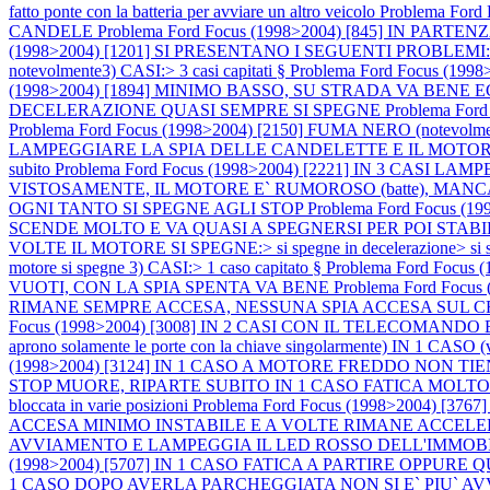
fatto ponte con la batteria per avviare un altro veicolo
Problema For
CANDELE
Problema Ford Focus (1998>2004) [845] IN P
(1998>2004) [1201] SI PRESENTANO I SEGUENTI PROBLEMI:1) M
notevolmente3) CASI:> 3 casi capitati §
Problema Ford Focus (
(1998>2004) [1894] MINIMO BASSO, SU STRADA VA BEN
DECELERAZIONE QUASI SEMPRE SI SPEGNE
Problema Fo
Problema Ford Focus (1998>2004) [2150] FUMA NERO (notevo
LAMPEGGIARE LA SPIA DELLE CANDELETTE E IL MOTORE SI 
subito
Problema Ford Focus (1998>2004) [2221] IN 3 CASI L
VISTOSAMENTE, IL MOTORE E` RUMOROSO (batte), MAN
OGNI TANTO SI SPEGNE AGLI STOP
Problema Ford Focus 
SCENDE MOLTO E VA QUASI A SPEGNERSI PER POI STABI
VOLTE IL MOTORE SI SPEGNE:> si spegne in decelerazione> si speg
motore si spegne 3) CASI:> 1 caso capitato §
Problema Ford Foc
VUOTI, CON LA SPIA SPENTA VA BENE
Problema Ford Fo
RIMANE SEMPRE ACCESA, NESSUNA SPIA ACCESA SUL
Focus (1998>2004) [3008] IN 2 CASI CON IL TELECOMA
aprono solamente le porte con la chiave singolarmente) IN
(1998>2004) [3124] IN 1 CASO A MOTORE FREDDO NON T
STOP MUORE, RIPARTE SUBITO IN 1 CASO FATICA MOLTO A PART
bloccata in varie posizioni
Problema Ford Focus (1998>2004)
ACCESA MINIMO INSTABILE E A VOLTE RIMANE ACCEL
AVVIAMENTO E LAMPEGGIA IL LED ROSSO DELL'IMMOB
(1998>2004) [5707] IN 1 CASO FATICA A PARTIRE OPPUR
1 CASO DOPO AVERLA PARCHEGGIATA NON SI E` PIU` A