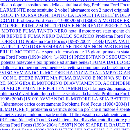
to dopo la sostituzione della centralina airbag
Problema Ford Foc
a: sostituito 2 volte l`alternatore con 2 nuovi originali ford, 
[13557] SOLO IN CORSA OGNI TANTO LA LANCETTA DELL`INDI
SECONDI
Problema Ford Focus (1998>2004) [13608] A MOTOR
I PRIMI 2 MINUTI FUMA E NON RENDE PERFETTAMENTE nota: i
L MOTORE FUMA TANTO NERO nota: il motore era stato spento ch
 NON RENDE E FUMA NERO DALLO SCARICO
Problema Ford F
O CORRETTO
Problema Ford Focus (1998>2004) [14343] NO
 SI AVVIA PIU` IL MOTORE SEMBRA PARTIRE MA NON PARTE
IL MOTORE (si è spento in corsa) nota: 15 giorni prima era stata r
ema Ford Focus (1998>2004) [14693] SI PRESENTANO I SEGUEN
calo di potenza notevole e poi riprende ad andare bene2) FUMA DALLO
a dallo scarico nero notevolmente> la vettura comunque va bene> in pret
`IMPROVVISO AVVIANDO IL MOTORE HA INIZIATO A LAMPEG
 CON L`ETERE PARTE MA FUMA BIANCO E NON VA SU DI G
L MOTORE, NON GIRA IL MOTORINO DI AVVIAMENTO, ACCEN
SECONDI VELOCEMENTE E POI LENTAMENTE (1 lampeggio, pausa
blema si è verificato dopo che si è scaricata la batteria
Problema For
us (1998>2004) [15100] AVVIANDO IL MOTORE LA SPIA BAT
natore carica correttamente
Problema Ford Focus (1998>200
TORE (il problema si verifica dopo un po` che il motore è spent
: nei 3 casi quando non parte notato il filtro gasolio parzialmente vuot
(dettagli) 1) nei 3 casi in tentativo di avviamento il motore gira m
blema Ford Focus (1998>2004) [15687] NON SI APRE IL BA