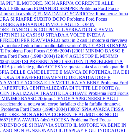
I AVVIA PIU` IL MOTORE, NON ARRIVA CORRENTE ALLE
ERA I 100km.orari FUMANDO SEMPRE
Problema Ford Focus
si presenta a volte2) FUMA DALLO SCARICO:> fuma nero> fuma
TTURA SI RIAPRE SUBITO DOPO
Problema Ford Focus
 MORIRE ARRIVANDO INVECE AGLI STOP IN
L MOTORE, DANDO UN COLPO SUL SERBATOIO SI AVVIA
) [2173] NEI 12 CASI SU STRADA A VOLTE INIZIA A
ER RIAVVIARLO nota: in 2 casi il motore si riavviava
otore freddo fuma molto dallo scarico) IN 1 CASO STRAPPA
TE
Problema Ford Focus (1998>2004) [2301] MINIMO BASSO E
lema Ford Focus (1998>2004) [2484] AGLI STOP IL MINIMO
8>2004) [2497] SI PRESENTANO I SEGUENTI PROBLEMI:1) A
A (candelette gialla) ACCESA:> questa spia si accende quando il
 LA SPIA DELLE CANDELETTE E MANCA DI POTENZA, HA DEI
LA VENTOLA DI RAFFREDDAMENTO DEL RADIATORE E
AVARIA A VOLTE ACCESA E LA VETTURA VA BENE
Problema Ford
 L`APERTURA CENTRALIZZATA DI TUTTE LE PORTE (si
HIUSURA CENTRALIZZATA TRAMITE LA CHIAVE
Problema Ford Focus
 MINIMO BASSO 700rpm, TENDE A SPEGNERSI E AGLI
 notava sul corpo farfallato che la farfalla rimaneva
O
Problema Ford Focus (1998>2004) [3802] SPIA AVARIA FISSA
VIA IL MOTORE, NON ARRIVA CORRENTE AL MOTORINO DI
 [5657] SPIA AVARIA (abs) ACCESA
Problema Ford Focus
CCENDENDO SE SI RIAVVIA SUBITO IL MOTORE VA BENE IN
 IN 1 CASO NON FUNZIONANO IL DISPLAY E GLI INDICATORI