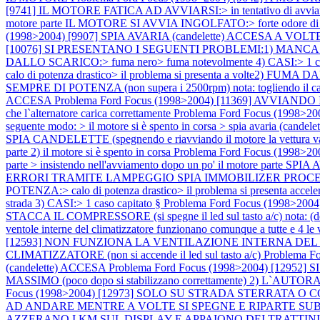
[9741] IL MOTORE FATICA AD AVVIARSI:> in tentativo di avviamento i
motore parte IL MOTORE SI AVVIA INGOLFATO:> forte odore di benzi
(1998>2004) [9907] SPIA AVARIA (candelette) ACCESA A VOLTE,
[10076] SI PRESENTANO I SEGUENTI PROBLEMI:1) MANCA DI POTE
DALLO SCARICO:> fuma nero> fuma notevolmente 4) CASI:> 1 ca
calo di potenza drastico> il problema si presenta a volte2) FUMA
SEMPRE DI POTENZA (non supera i 2500rpm) nota: togliendo il carter
ACCESA
Problema Ford Focus (1998>2004) [11369] AVVIA
che l`alternatore carica correttamente
Problema Ford Focus (1998>2004
seguente modo: > il motore si è spento in corsa > spia avaria (candel
SPIA CANDELETTE (spegnendo e riavviando il motore la vettura v
parte 2) il motore si è spento in corsa
Problema Ford Focus (1998>2004
parte > insistendo nell'avviamento dopo un po' il motore parte SPI
ERRORI TRAMITE LAMPEGGIO SPIA IMMOBILIZER PR
POTENZA:> calo di potenza drastico> il problema si presenta accele
strada 3) CASI:> 1 caso capitato §
Problema Ford Focus (1998>
STACCA IL COMPRESSORE (si spegne il led sul tasto a/c) nota: (dettagli
ventole interne del climatizzatore funzionano comunque a tutte e 4 le 
[12593] NON FUNZIONA LA VENTILAZIONE INTERNA DE
CLIMATIZZATORE (non si accende il led sul tasto a/c)
Problema F
(candelette) ACCESA
Problema Ford Focus (1998>2004) [1
MASSIMO (poco dopo si stabilizzano correttamente) 2) L`AUTORA
Focus (1998>2004) [12973] SOLO SU STRADA STERRATA O
AD ANDARE MENTRE A VOLTE SI SPEGNE E RIPARTE SUBITO OL
AZZERANO I KM SUL DISPLAY E APPAIONO DEI TRATTIN