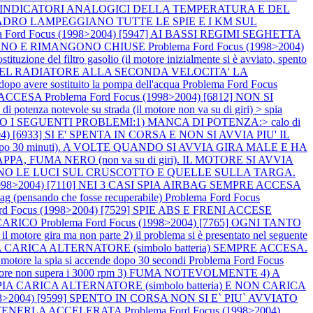
GLI INDICATORI ANALOGICI DELLA TEMPERATURA E DEL
L QUADRO LAMPEGGIANO TUTTE LE SPIE E I KM SUL
a Ford Focus (1998>2004) [5947] AI BASSI REGIMI SEGHETTA
OCCANO E RIMANGONO CHIUSE
Problema Ford Focus (1998>2004)
zione del filtro gasolio (il motore inizialmente si è avviato, spento
E DEL RADIATORE ALLA SECONDA VELOCITA' LA
vere sostituito la pompa dell'acqua
Problema Ford Focus
BS ACCESA
Problema Ford Focus (1998>2004) [6812] NON SI
 potenza notevole su strada (il motore non va su di giri) > spia
TANO I SEGUENTI PROBLEMI:1) MANCA DI POTENZA:> calo di
004) [6933] SI E' SPENTA IN CORSA E NON SI AVVIA PIU' IL
e dopo 30 minuti). A VOLTE QUANDO SI AVVIA GIRA MALE E HA
PA, FUMA NERO (non va su di giri). IL MOTORE SI AVVIA
ENDONO LE LUCI SUL CRUSCOTTO E QUELLE SULLA TARGA.
(1998>2004) [7110] NEI 3 CASI SPIA AIRBAG SEMPRE ACCESA
irbag (pensando che fosse recuperabile)
Problema Ford Focus
ord Focus (1998>2004) [7529] SPIE ABS E FRENI ACCESE
SCARICO
Problema Ford Focus (1998>2004) [7765] OGNI TANTO
tore gira ma non parte 2) il problema si è presentato nel seguente
SPIA CARICA ALTERNATORE (simbolo batteria) SEMPRE ACCESA.
tore la spia si accende dopo 30 secondi
Problema Ford Focus
e non supera i 3000 rpm 3) FUMA NOTEVOLMENTE 4) A
SPIA CARICA ALTERNATORE (simbolo batteria) E NON CARICA
998>2004) [9599] SPENTO IN CORSA NON SI E` PIU` AVVIATO
NA TENERLA ACCELERATA
Problema Ford Focus (1998>2004)