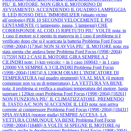
PIU` IL MOTORE, NON GIRA IL MOTORINO DI
AVVIAMENTO, ACCENDENDO IL QUADRO LAMPEGGIA
IL LED ROSSO DELL`IMMOBILIZER (situato vicino
all`orologio) PER 10 SECONDI VELOCEMENTE E POI
LENTAMENTE (1 lampeggio, pausa, 5 lampeggi) CHE
CORRISPONDE AL COD.15 RIPETUTO PIU` VOLTE nota: in
1 caso il motore si è spento in manovra in 1 caso il problema si è
verificato dopo che si è scaricata la batteria
Problema Ford Focus
(1998>2004) [17364] NON SI AVVIA PIU` IL MOTORE nota: era
stata spenta che andava bene
Problema Ford Focus (1998>2004)
[17559] NEI 2 CASI IL MOTORE GIRA SEMPRE A 2
CILINDRI note: 1) km veicolo: > in 1 caso 169043 > in 1 caso
120000 VA SEMPRE A 3 CILINDRI
Problema Ford Focus
(1998>2004) [18074] A 120KM ORARI L`INDICATORE DI
TEMPERATURA (sul quadro strumenti) VA AL MAX (il motore
comunque non va su di temperatura), LA VETTURA VA BENE
nota: il problema si verifica a qualsiasi temperatura del motore, basta
superare i 120km orari
Problema Ford Focus (1998>2004) [18261]
NON FUNZIONA PIU` IL CLIMATIZZATORE, PREMENDO
IL TASTO A/C NON SI ACCENDE IL LED nota: non arriva
corrente al compressore
Problema Ford Focus (1998>2004) [18431]
SPIA AVARIA (motore gialla) SEMPRE ACCESA, LA
VETTURA COMUNQUE VA BENE
Problema Ford Focus
(1998>2004) [18480] A VOLTE SI SPEGNE IL MOTORE (si
verifica anche in decelerazione)
Problema Ford Focus (1998>2004)