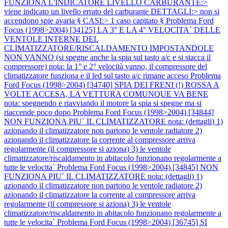
FUNZIONA L'INDICATORE LIVELLO CARBURANTE:>
viene indicato un livello errato del carburante DETTAGLI:> non si
accendono spie avaria § CASI:> 1 caso capitato §
Problema Ford
Focus (1998>2004) [34125] LA 3° E LA 4° VELOCITA` DELLE
VENTOLE INTERNE DEL
CLIMATIZZATORE/RISCALDAMENTO IMPOSTANDOLE
NON VANNO (si spegne anche la spia sul tasto a/c e si stacca il
compressore) nota: la 1° e 2° velocità vanno, il compressore del
climatizzatore funziona e il led sul tasto a/c rimane acceso
Problema
Ford Focus (1998>2004) [34740] SPIA DEI FRENI (!) ROSSA A
VOLTE ACCESA, LA VETTURA COMUNQUE VA BENE
nota: spegnendo e riavviando il motore la spia si spegne ma si
riaccende poco dopo
Problema Ford Focus (1998>2004) [34844]
NON FUNZIONA PIU` IL CLIMATIZZATORE nota: (dettagli) 1)
azionando il climatizzatore non partono le ventole radiatore 2)
azionando il climatizzatore la corrente al compressore arriva
regolarmente (il compressore si aziona) 3) le ventole
climatizzatore/riscaldamento in abitacolo funzionano regolarmente a
tutte le velocita`
Problema Ford Focus (1998>2004) [34845] NON
FUNZIONA PIU` IL CLIMATIZZATORE nota: (dettagli) 1)
azionando il climatizzatore non partono le ventole radiatore 2)
azionando il climatizzatore la corrente al compressore arriva
regolarmente (il compressore si aziona) 3) le ventole
climatizzatore/riscaldamento in abitacolo funzionano regolarmente a
tutte le velocita`
Problema Ford Focus (1998>2004) [36745] SI