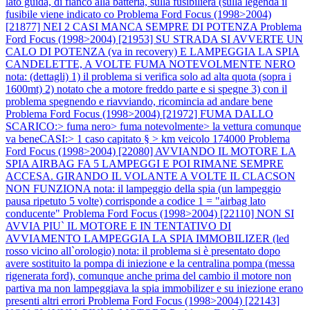
lato guida, di fianco alla batteria, sulla fusibiliera (sulla legenda il
fusibile viene indicato co
Problema Ford Focus (1998>2004)
[21877] NEI 2 CASI MANCA SEMPRE DI POTENZA
Problema
Ford Focus (1998>2004) [21953] SU STRADA SI AVVERTE UN
CALO DI POTENZA (va in recovery) E LAMPEGGIA LA SPIA
CANDELETTE, A VOLTE FUMA NOTEVOLMENTE NERO
nota: (dettagli) 1) il problema si verifica solo ad alta quota (sopra i
1600mt) 2) notato che a motore freddo parte e si spegne 3) con il
problema spegnendo e riavviando, ricomincia ad andare bene
Problema Ford Focus (1998>2004) [21972] FUMA DALLO
SCARICO:> fuma nero> fuma notevolmente> la vettura comunque
va beneCASI:> 1 caso capitato § > km veicolo 174000
Problema
Ford Focus (1998>2004) [22080] AVVIANDO IL MOTORE LA
SPIA AIRBAG FA 5 LAMPEGGI E POI RIMANE SEMPRE
ACCESA. GIRANDO IL VOLANTE A VOLTE IL CLACSON
NON FUNZIONA nota: il lampeggio della spia (un lampeggio
pausa ripetuto 5 volte) corrisponde a codice 1 = "airbag lato
conducente"
Problema Ford Focus (1998>2004) [22110] NON SI
AVVIA PIU` IL MOTORE E IN TENTATIVO DI
AVVIAMENTO LAMPEGGIA LA SPIA IMMOBILIZER (led
rosso vicino all`orologio) nota: il problema si è presentato dopo
avere sostituito la pompa di iniezione e la centralina pompa (messa
rigenerata ford), comunque anche prima del cambio il motore non
partiva ma non lampeggiava la spia immobilizer e su iniezione erano
presenti altri errori
Problema Ford Focus (1998>2004) [22143]