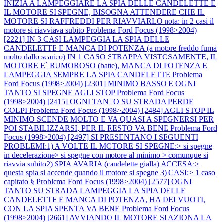
INIZIA A LAMPEGGIARE LA SPIA DELLE CANDELETTE E
IL MOTORE SI SPEGNE, BISOGNA ATTENDERE CHE IL
MOTORE SI RAFFREDDI PER RIAVVIARLO nota: in 2 casi il
motore si riavviava subito
Problema Ford Focus (1998>2004)
[2221] IN 3 CASI LAMPEGGIA LA SPIA DELLE
CANDELETTE E MANCA DI POTENZA (a motore freddo fuma
molto dallo scarico) IN 1 CASO STRAPPA VISTOSAMENTE, IL
MOTORE E` RUMOROSO (batte), MANCA DI POTENZA E
LAMPEGGIA SEMPRE LA SPIA CANDELETTE
Problema
Ford Focus (1998>2004) [2301] MINIMO BASSO E OGNI
TANTO SI SPEGNE AGLI STOP
Problema Ford Focus
(1998>2004) [2415] OGNI TANTO SU STRADA PERDE
COLPI
Problema Ford Focus (1998>2004) [2484] AGLI STOP IL
MINIMO SCENDE MOLTO E VA QUASI A SPEGNERSI PER
POI STABILIZZARSI, PER IL RESTO VA BENE
Problema Ford
Focus (1998>2004) [2497] SI PRESENTANO I SEGUENTI
PROBLEMI:1) A VOLTE IL MOTORE SI SPEGNE:> si spegne
in decelerazione> si spegne con motore al minimo > comunque si
riavvia subito2) SPIA AVARIA (candelette gialla) ACCESA:>
questa spia si accende quando il motore si spegne 3) CASI:> 1 caso
capitato §
Problema Ford Focus (1998>2004) [2577] OGNI
TANTO SU STRADA LAMPEGGIA LA SPIA DELLE
CANDELETTE E MANCA DI POTENZA, HA DEI VUOTI,
CON LA SPIA SPENTA VA BENE
Problema Ford Focus
(1998>2004) [2661] AVVIANDO IL MOTORE SI AZIONA LA