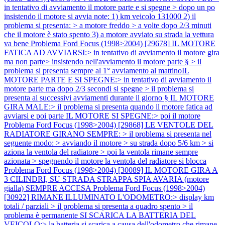
in tentativo di avviamento il motore parte e si spegne > dopo un po
insistendo il motore si avvia note: 1) km veicolo 131000 2) il
problema si presenta: > a motore freddo > a volte dopo 2/3 minuti
che il motore è stato spento 3) a motore avviato su strada la vettura
va bene
Problema Ford Focus (1998>2004) [29678] IL MOTORE
FATICA AD AVVIARSI:> in tentativo di avviamento il motore gira
ma non parte> insistendo nell'avviamento il motore parte § > il
problema si presenta sempre al 1° avviamento al mattinoIL
MOTORE PARTE E SI SPEGNE:> in tentativo di avviamento il
motore parte ma dopo 2/3 secondi si spegne > il problema si
presenta ai successivi avviamenti durante il giorno § IL MOTORE
GIRA MALE:> il problema si presenta quando il motore fatica ad
avviarsi e poi parte IL MOTORE SI SPEGNE:> poi il motore
Problema Ford Focus (1998>2004) [29868] LE VENTOLE DEL
RADIATORE GIRANO SEMPRE: > il problema si presenta nel
seguente modo: > avviando il motore > su strada dopo 5/6 km > si
aziona la ventola del radiatore > poi la ventola rimane sempre
azionata > spegnendo il motore la ventola del radiatore si blocca
Problema Ford Focus (1998>2004) [30089] IL MOTORE GIRA A
3 CILINDRI, SU STRADA STRAPPA SPIA AVARIA (motore
gialla) SEMPRE ACCESA
Problema Ford Focus (1998>2004)
[30922] RIMANE ILLUMINATO L'ODOMETRO:> display km
totali / parziali > il problema si presenta a quadro spento > il
problema è permanente SI SCARICA LA BATTERIA DEL
VEICOLO:> la batteria si scarica a causa dell'odometro che rimane