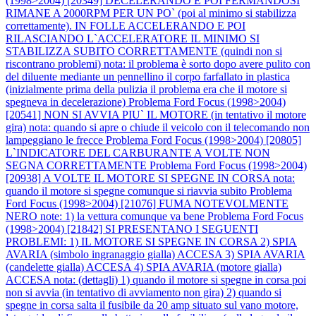
(1998>2004) [20349] DECELERANDO E POI FERMANDOSI
RIMANE A 2000RPM PER UN PO` (poi al minimo si stabilizza
correttamente). IN FOLLE ACCELERANDO E POI
RILASCIANDO L`ACCELERATORE IL MINIMO SI
STABILIZZA SUBITO CORRETTAMENTE (quindi non si
riscontrano problemi) nota: il problema è sorto dopo avere pulito con
del diluente mediante un pennellino il corpo farfallato in plastica
(inizialmente prima della pulizia il problema era che il motore si
spegneva in decelerazione)
Problema Ford Focus (1998>2004)
[20541] NON SI AVVIA PIU` IL MOTORE (in tentativo il motore
gira) nota: quando si apre o chiude il veicolo con il telecomando non
lampeggiano le frecce
Problema Ford Focus (1998>2004) [20805]
L`INDICATORE DEL CARBURANTE A VOLTE NON
SEGNA CORRETTAMENTE
Problema Ford Focus (1998>2004)
[20938] A VOLTE IL MOTORE SI SPEGNE IN CORSA nota:
quando il motore si spegne comunque si riavvia subito
Problema
Ford Focus (1998>2004) [21076] FUMA NOTEVOLMENTE
NERO note: 1) la vettura comunque va bene
Problema Ford Focus
(1998>2004) [21842] SI PRESENTANO I SEGUENTI
PROBLEMI: 1) IL MOTORE SI SPEGNE IN CORSA 2) SPIA
AVARIA (simbolo ingranaggio gialla) ACCESA 3) SPIA AVARIA
(candelette gialla) ACCESA 4) SPIA AVARIA (motore gialla)
ACCESA nota: (dettagli) 1) quando il motore si spegne in corsa poi
non si avvia (in tentativo di avviamento non gira) 2) quando si
spegne in corsa salta il fusibile da 20 amp situato sul vano motore,