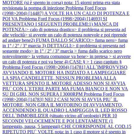
MOTORE (si è spento in corsa) nota: 15 giorni prima era stata
revisionata la pompa di iniezione
Problema Ford Focus
(1998>2004) [14487] A VOLTE HA UN CALO DI POTENZA E
POI VA
Problema Ford Focus (1998>2004) [14693] SI
PRESENTANO I SEGUENTI PROBLEMI:1) MANCA DI
POTENZA:> calo di potenza drastico> il problema si presenta ad
alte velocità> si avverte un calo di potenza notevole e poi riprende
ad andare bene2) FUMA DALLO SCARICO:> fuma nero> fuma
in 1° / 2° / 3° marcia 3) DETTAGLI:> il problema si presenta nel
seguente modo> in 1° / 2° / 3° marcia > fuma dallo scarico nero
notevolmente> la vettura comunque va bene> in pretesa > si avverte
un calo di potenza e poi va bene 4) CASI: § > 1 caso capitato §
Problema Ford Focus (1998>2004) [14781] ALL`IMPROVVISO
AVVIANDO IL MOTORE HA INIZIATO A LAMPEGGIARE
LA SPIA CANDELETTE, NESSUN PROBLEMA ALLA
VETTURA SPENTO IL MOTORE ADESSO NON SI AVVIA
PIU` CON L`ETERE PARTE MA FUMA BIANCO E NON VA
SU DI GIRI, NON SUPERA I 3000RPM
Problema Ford Focus
(1998>2004) [14783] NEI 2 CASI NON SI AVVIA PIU` IL
MOTORE, NON GIRA IL MOTORINO DI AVVIAMENTO,
ACCENDENDO IL QUADRO LAMPEGGIA IL LED ROSSO
DELL`IMMOBILIZER (situato vicino all`orologio) PER 10
SECONDI VELOCEMENTE E POI LENTAMENTE (1
lampeggio, pausa, 5 lampeggi) CHE CORRISPONDE AL COD.15
RIPETUTO PIU` VOLTE nota: in 1 caso il motore si è spento in