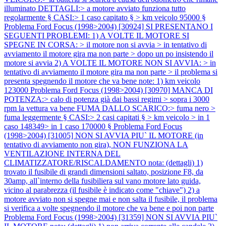
illuminato DETTAGLI:> a motore avviato funziona tutto
regolarmente § CASI:> 1 caso capitato § > km veicolo 95000 §
Problema Ford Focus (1998>2004) [30924] SI PRESENTANO I
SEGUENTI PROBLEMI: 1) A VOLTE IL MOTORE SI
SPEGNE IN CORSA: > il motore non si avvia > in tentativo di
avviamento il motore gira ma non parte > dopo un po insistendo il
motore si avvia 2) A VOLTE IL MOTORE NON SI AVVIA: > in
tentativo di avviamento il motore gira ma non parte > il problema si
presenta spegnendo il motore che va bene note: 1) km veicolo
123000
Problema Ford Focus (1998>2004) [30970] MANCA DI
POTENZA:> calo di potenza già dai bassi regimi > sopra i 3000
rpm la vettura va bene FUMA DALLO SCARICO:> fuma nero >
fuma leggermente § CASI:> 2 casi capitati § > km veicolo > in 1
caso 148349> in 1 caso 170000 §
Problema Ford Focus
(1998>2004) [31005] NON SI AVVIA PIU` IL MOTORE (in
tentativo di avviamento non gira), NON FUNZIONA LA
VENTILAZIONE INTERNA DEL
CLIMATIZZATORE/RISCALDAMENTO nota: (dettagli) 1)
trovato il fusibile di grandi dimensioni saltato, posizione F8, da
30amp, all`interno della fusibiliera sul vano motore lato guida,
vicino al parabrezza (il fusibile è indicato come "chiave") 2) a
motore avviato non si spegne mai e non salta il fusibile, il problema
si verifica a volte spegnendo il motore che va bene e poi non parte
Problema Ford Focus (1998>2004) [31359] NON SI AVVIA PIU`