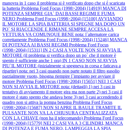
manovra in 1 caso il problema si è verificato dopo che si è scaricata
la batteria
Problema Ford Focus (1998>2004) [14919] MANCA DI
POTENZA SEMPRE GIA` DAI BASSI REGIMI E FUMA
NERO
Problema Ford Focus (1998>2004) [15100] AVVIANDO
IL MOTORE LA SPIA BATTERIA SI SPEGNE MA DOPO UN
PO` SI RIACCENDE E RIMANE SEMPRE ACCESA LA
VETTURA VA COMUNQUE BENE nota: l`alternatore carica
correttamente
Problema Ford Focus (1998>2004) [15246] MANCA
DI POTENZA AI BASSI REGIMI
Problema Ford Focus
(1998>2004) [15311] IN 2 CASI A VOLTE NON SI AVVIA IL
MOTORE (il problema si verifica dopo un po` che il motore è
spento è sufficiente anche 1 ora) IN 1 CASO NON SI AVVIA
PIU`IL MOTORE (inizialmente si spegneva in corsa e faticava a
ripartire) nota: nei 3 casi quando non parte notato il filtro gasolio
parzialmente vuoto, bisogna riempire l`impianto per avviare il
motore
Problema Ford Focus (1998>2004) [15651] NEI 3 CASI
NON SI AVVIA IL MOTORE nota: (dettagli) 1) nei 3 casi in
tentativo di avviamento il motore gira ma non parte 2) nei 3 casi il
motore è stato spento che andava bene 3) nei 3 casi accendendo il
quadro non si attiva la pompa benzina
Problema Ford Focus
(1998>2004) [15687] NON SI APRE IL BAULE TRAMITE IL
PULSANTE NON VA LA CHIUSURA CENTRALIZZATA
CON LA CHIAVE (non ha il telecomando)
Problema Ford Focus
(1998>2004) [15779] NEI 2 CASI VA A 3 CILINDRI, MANCA
DI POTENZA E FUMA NERO. LAMPEGGIA LA SPIA