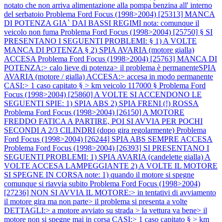
notato che non arriva alimentazione alla pompa benzina all' interno
del serbatoio
Problema Ford Focus (1998>2004) [25313] MANCA
DI POTENZA GIA` DAI BASSI REGIMI nota: comunque il
veicolo non fuma
Problema Ford Focus (1998>2004) [25750] § SI
PRESENTANO I SEGUENTI PROBLEMI: § 1) A VOLTE
MANCA DI POTENZA § 2) SPIA AVARIA (motore gialla)
ACCESA
Problema Ford Focus (1998>2004) [25763] MANCA DI
POTENZA:> calo lieve di potenza> il problema è permanenteSPIA
AVARIA (motore / gialla) ACCESA:> accesa in modo permanente
CASI:> 1 caso capitato § > km veicolo 117000 §
Problema Ford
Focus (1998>2004) [25860] A VOLTE SI ACCENDONO LE
SEGUENTI SPIE: 1) SPIA ABS 2) SPIA FRENI (!) ROSSA
Problema Ford Focus (1998>2004) [26150] A MOTORE
FREDDO FATICA A PARTIRE, POI SI AVVIA PER POCHI
SECONDI A 2/3 CILINDRI (dopo gira regolarmente)
Problema
Ford Focus (1998>2004) [26244] SPIA ABS SEMPRE ACCESA
Problema Ford Focus (1998>2004) [26393] SI PRESENTANO I
SEGUENTI PROBLEMI: 1) SPIA AVARIA (candelette gialla) A
VOLTE ACCESA LAMPEGGIANTE 2) A VOLTE IL MOTORE
SI SPEGNE IN CORSA note: 1) quando il motore si spegne
comunque si riavvia subito
Problema Ford Focus (1998>2004)
[27236] NON SI AVVIA IL MOTORE:> in tentativi di avviamento
il motore gira ma non parte> il problema si presenta a volte
DETTAGLI:> a motore avviato su strada > la vettura va bene> il
motore non si spegne mai in corsa CASI:> 1 caso capitato § > km