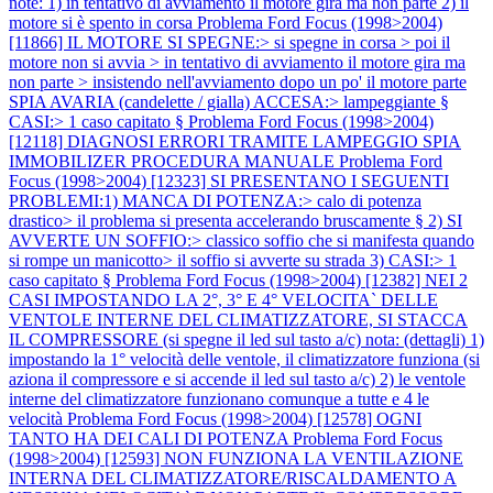
note: 1) in tentativo di avviamento il motore gira ma non parte 2) il
motore si è spento in corsa
Problema Ford Focus (1998>2004)
[11866] IL MOTORE SI SPEGNE:> si spegne in corsa > poi il
motore non si avvia > in tentativo di avviamento il motore gira ma
non parte > insistendo nell'avviamento dopo un po' il motore parte
SPIA AVARIA (candelette / gialla) ACCESA:> lampeggiante §
CASI:> 1 caso capitato §
Problema Ford Focus (1998>2004)
[12118] DIAGNOSI ERRORI TRAMITE LAMPEGGIO SPIA
IMMOBILIZER PROCEDURA MANUALE
Problema Ford
Focus (1998>2004) [12323] SI PRESENTANO I SEGUENTI
PROBLEMI:1) MANCA DI POTENZA:> calo di potenza
drastico> il problema si presenta accelerando bruscamente § 2) SI
AVVERTE UN SOFFIO:> classico soffio che si manifesta quando
si rompe un manicotto> il soffio si avverte su strada 3) CASI:> 1
caso capitato §
Problema Ford Focus (1998>2004) [12382] NEI 2
CASI IMPOSTANDO LA 2°, 3° E 4° VELOCITA` DELLE
VENTOLE INTERNE DEL CLIMATIZZATORE, SI STACCA
IL COMPRESSORE (si spegne il led sul tasto a/c) nota: (dettagli) 1)
impostando la 1° velocità delle ventole, il climatizzatore funziona (si
aziona il compressore e si accende il led sul tasto a/c) 2) le ventole
interne del climatizzatore funzionano comunque a tutte e 4 le
velocità
Problema Ford Focus (1998>2004) [12578] OGNI
TANTO HA DEI CALI DI POTENZA
Problema Ford Focus
(1998>2004) [12593] NON FUNZIONA LA VENTILAZIONE
INTERNA DEL CLIMATIZZATORE/RISCALDAMENTO A