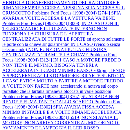
VENTOLA DI RAFFREDDAMENTO DEL RADIATORE E
RIMANE SEMPRE ACCESA, NESSUNA SPIA ACCESA SUL
CRUSCOTTO
Problema Ford Focus (1998>2004) [2744] SPIA
AVARIA A VOLTE ACCESA E LA VETTURA VA BENE
Problema Ford Focus (1998>2004) [3008] IN 2 CASI CON IL
TELECOMANDO E IL PULSANTE INTERNO NON
FUNZIONA LA CHIUSURA E L`APERTURA
CENTRALIZZATA DI TUTTE LE PORTE (si aprono solamente
le porte con la chiave singolarmente) IN 1 CASO (veicolo senza
telecomando) NON FUNZIONA PIU` LA CHIUSURA
CENTRALIZZATA TRAMITE LA CHIAVE
Problema Ford
Focus (1998>2004) [3124] IN 1 CASO A MOTORE FREDDO
NON TIENE IL MINIMO, BISOGNA TENERLA
ACCELERATA IN 1 CASO MINIMO BASSO 700rpm, TENDE
A SPEGNERSI E AGLI STOP MUORE, RIPARTE SUBITO IN
1 CASO FATICA MOLTO A PARTIRE A MOTORE FREDDO,
A VOLTE NON PARTE nota: accelerando si notava sul corpo
farfallato che la farfalla rimaneva bloccata in varie posizioni
Problema Ford Focus (1998>2004) [3767] SU STRADA NON
RENDE E FUMA TANTO DALLO SCARICO
Problema Ford
Focus (1998>2004) [3802] SPIA AVARIA FISSA ACCESA
MINIMO INSTABILE E A VOLTE RIMANE ACCELERATA
Problema Ford Focus (1998>2004) [5519] NON SI AVVIA IL
MOTORE, NON ARRIVA CORRENTE AL MOTORINO DI
AVVIAMENTO E LAMPEGGIA IL LED ROSSO