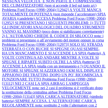
NESSUNA VELOCITA` E NON PARTE IL COMPRESSORE
DEL CLIMATIZZATORE (non si accende il led sul tasto a/c)
Problema Ford Focus (1998>2004) [12942] A VOLTE MANCA
TOTALMENTE DI POTENZA (non risponde l`acceleratore) SPIA
AVARIA (candelette) ACCESA
Problema Ford Focus (1998>2004)
[12952] SI PRESENTANO I SEGUENTI PROBLEMI: 1) TUTTI
GLI INDICATORI ANALOGICI DEL QUADRO STRUMENTI
VANNO AL MASSIMO (poco dopo si stabilizzano correttamente)
2) L`AUTORADIO CHIEDE IL CODICE DI SBLOCCO nota: i
problemi si presentano o all`avviamento del motore oppure in corsa
Problema Ford Focus (1998>2004) [12973] SOLO SU STRADA
STERRATA O CON BUCHE SI SPEGNE QUASI SEMPRE,
HA UN MANCAMENTO E SI ACCENDE LA SPIA (batteria), A
VOLTE CONTINUA AD ANDARE MENTRE A VOLTE SI
SPEGNE E RIPARTE SUBITO OLTRE LA SPIA (batteria) SI
ACCENDE LA SPIA (gialla con un ingranaggio e !) QUANDO IL
MOTORE SI SPEGNE SI AZZERANO I KM SUL DISPLAY E
APPAIONO DEI TRATTINI, DOPO UN PO` RICOMINCIA A
FUNZIONARE TUTTO
Problema Ford Focus (1998>2004)
[13112] NEI 2 CASI LA SPIA AIRBAG LAMPEGGIA
VELOCEMENTE nota: nei 2 casi il problema si è verificato dopo
la sostituzione della centralina airbag
Problema Ford Focus
(1998>2004) [13143] SPIA CARICA ALTERNATORE (simbolo
batteria) SEMPRE ACCESA. L`ALTERNATORE CARICA
REGOLARMENTE nota: sostituito 2 volte l`alternatore con 2