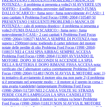
PRESENTANO I SEGUENTI PROBLEMI:1) MANCA DI
POTENZA:> il problema si presenta a volte2) SI AVVERTE UN
SOFFIO:> il soffio sembra provenire dall'intercooler3) FUMA
DALLO SCARICO:> fuma nero> fuma notevolmente 4) CASI:> 1
caso capitato §
Problema Ford Focus (1998>2004) [10540] SI
PRESENTANO I SEGUENTI PROBLEMI:1) MANCA DI
POTENZA:> calo di potenza drastico> il problema si presenta a
volte2) FUMA DALLO SCARICO:> fuma nero> fuma
notevolmente3) CASI:> 2 casi capitati §
Problema Ford Focus
(1998>2004) [10637] MANCA SEMPRE DI POTENZA (non
supera i 2500rpm) nota: togliendo il carter inferiore del motore
notate delle perdite di olio
Problema Ford Focus (1998>2004)
[10815] NEI 4 CASI SPIA AIRBAG SEMPRE ACCESA
Problema Ford Focus (1998>2004) [11369] AVVIANDO IL
MOTORE, DOPO 30 SECONDI SI ACCENDE LA SPIA
DELLA BATTERIA E DOPO RIMANE FISSA ACCESA nota:
verificato che l`alternatore carica correttamente
Problema Ford
Focus (1998>2004) [11481] NON SI AVVIA IL MOTORE note: 1)
in tentativo di avviamento il motore gira ma non parte 2) il problema
si è presentato nel seguente modo: > il motore si è spento in corsa >
spia avaria (candelette) lampeggiante
Problema Ford Focus
(1998>2004) [11720] NEI 2 CASI A VOLTE SU STRADA
PERDE COLPI LAMPEGGIA LA SPIA CANDELETTE
(spegnendo e riavviando il motore la vettura va bene)
Problema
Ford Focus (1998>2004) [11813] NON SI AVVIA IL MOTORE