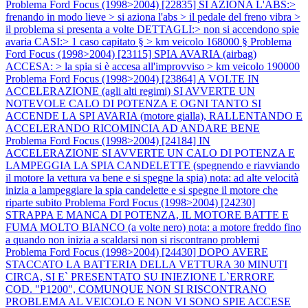
Problema Ford Focus (1998>2004) [22835] SI AZIONA L'ABS:>
frenando in modo lieve > si aziona l'abs > il pedale del freno vibra >
il problema si presenta a volte DETTAGLI:> non si accendono spie
avaria CASI:> 1 caso capitato § > km veicolo 168000 §
Problema
Ford Focus (1998>2004) [23115] SPIA AVARIA (airbag)
ACCESA: > la spia si è accesa all'improvviso > km veicolo 190000
Problema Ford Focus (1998>2004) [23864] A VOLTE IN
ACCELERAZIONE (agli alti regimi) SI AVVERTE UN
NOTEVOLE CALO DI POTENZA E OGNI TANTO SI
ACCENDE LA SPI AVARIA (motore gialla), RALLENTANDO E
ACCELERANDO RICOMINCIA AD ANDARE BENE
Problema Ford Focus (1998>2004) [24184] IN
ACCELERAZIONE SI AVVERTE UN CALO DI POTENZA E
LAMPEGGIA LA SPIA CANDELETTE (spegnendo e riavviando
il motore la vettura va bene e si spegne la spia) nota: ad alte velocità
inizia a lampeggiare la spia candelette e si spegne il motore che
riparte subito
Problema Ford Focus (1998>2004) [24230]
STRAPPA E MANCA DI POTENZA, IL MOTORE BATTE E
FUMA MOLTO BIANCO (a volte nero) nota: a motore freddo fino
a quando non inizia a scaldarsi non si riscontrano problemi
Problema Ford Focus (1998>2004) [24430] DOPO AVERE
STACCATO LA BATTERIA DELLA VETTURA 30 MINUTI
CIRCA, SI E` PRESENTATO SU INIEZIONE L`ERRORE
COD. "P1200", COMUNQUE NON SI RISCONTRANO
PROBLEMA AL VEICOLO E NON VI SONO SPIE ACCESE