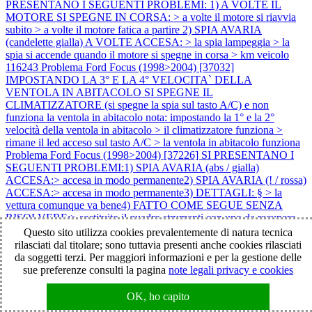
PRESENTANO I SEGUENTI PROBLEMI: 1) A VOLTE IL
MOTORE SI SPEGNE IN CORSA: > a volte il motore si riavvia
subito > a volte il motore fatica a partire 2) SPIA AVARIA
(candelette gialla) A VOLTE ACCESA: > la spia lampeggia > la
spia si accende quando il motore si spegne in corsa > km veicolo
116243
Problema Ford Focus (1998>2004) [37032]
IMPOSTANDO LA 3° E LA 4° VELOCITA` DELLA
VENTOLA IN ABITACOLO SI SPEGNE IL
CLIMATIZZATORE (si spegne la spia sul tasto A/C) e non
funziona la ventola in abitacolo nota: impostando la 1° e la 2°
velocità della ventola in abitacolo > il climatizzatore funziona >
rimane il led acceso sul tasto A/C > la ventola in abitacolo funziona
Problema Ford Focus (1998>2004) [37226] SI PRESENTANO I
SEGUENTI PROBLEMI:1) SPIA AVARIA (abs / gialla)
ACCESA:> accesa in modo permanente2) SPIA AVARIA (! / rossa)
ACCESA:> accesa in modo permanente3) DETTAGLI: § > la
vettura comunque va bene4) FATTO COME SEGUE SENZA
RISOLVERE:> sostituito il quadro strumenti con uno da recupero
5) CASI:> 1 caso capitato § > km veicolo 180000 §
Problema Ford
Questo sito utilizza cookies prevalentemente di natura tecnica
Focus (1998>2004) [37514] SI PRESENTANO I SEGUENTI
rilasciati dal titolare; sono tuttavia presenti anche cookies rilasciati
PROBLEMI: 1) IL MOTORE NON SI AVVIA: > il motore parte
da soggetti terzi. Per maggiori informazioni e per la gestione delle
ma si spegne subito 2) SPIA AVARIA (candelette gialla)
sue preferenze consulti la pagina
note legali privacy e cookies
LAMPEGGIANTE 3) DETTAGLI: > inizialmente mancava di
potenza 4) ATTENZIONE: > il problema è sorto dopo che il veicolo
OK, ho capito
è rimasto fermo con la batteria scollegata per circa 20 giorni note: 1)