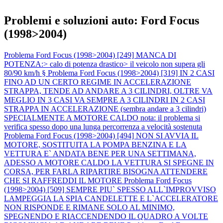
Problemi e soluzioni auto: Ford Focus
(1998>2004)
Problema Ford Focus (1998>2004) [249] MANCA DI
POTENZA:> calo di potenza drastico> il veicolo non supera gli
80/90 km/h §
Problema Ford Focus (1998>2004) [319] IN 2 CASI
FINO AD UN CERTO REGIME IN ACCELERAZIONE
STRAPPA, TENDE AD ANDARE A 3 CILINDRI, OLTRE VA
MEGLIO IN 3 CASI VA SEMPRE A 3 CILINDRI IN 2 CASI
STRAPPA IN ACCELERAZIONE (sembra andare a 3 cilindri)
SPECIALMENTE A MOTORE CALDO nota: il problema si
verifica spesso dopo una lunga percorrenza a velocità sostenuta
Problema Ford Focus (1998>2004) [494] NON SI AVVIA IL
MOTORE, SOSTITUITA LA POMPA BENZINA E LA
VETTURA E` ANDATA BENE PER UNA SETTIMANA,
ADESSO A MOTORE CALDO LA VETTURA SI SPEGNE IN
CORSA, PER FARLA RIPARTIRE BISOGNA ATTENDERE
CHE SI RAFFREDDI IL MOTORE
Problema Ford Focus
(1998>2004) [509] SEMPRE PIU` SPESSO ALL`IMPROVVISO
LAMPEGGIA LA SPIA CANDELETTE E L`ACCELERATORE
NON RISPONDE E RIMANE SOLO AL MINIMO,
SPEGNENDO E RIACCENDENDO IL QUADRO A VOLTE