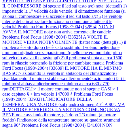
VENTOLE INTERNE DEL CLIMATIZZATORE, SI STACCA
IL COMPRESSORE (si spegne il led sul tasto a/c) nota: (dettagli) 1)
impostando la 1° velocità delle ventole, il climatizzatore funziona (si
aziona il compressore e si accende il led sul tasto a/c) 2) le ventole
interne del climatizzatore funzionano comunque a tutte e 4 le
velocità
Problema Ford Focus (1998>2004) [32894] NON SI
AVVIA IL MOTORE nota: non arriva corrente alle candele
Problema Ford Focus (1998>2004) [33525] A VOLTE IL
MOTORE VIBRA NOTEVOLMENTE (batte) nota: (dettaglI) 1) il
problema è sorto dopo che è stato sostituito il volano mettendone
uno non originale senza parastrappi (quello che era montato prima
sul veicolo aveva il parastrappi) 2) il problema si nota a circa 1500
rpm in rilascio premendo la frizione per cambiare marcia
Problema
Ford Focus (1998>2004) [33639] IL MOTORE HA IL MINIMO
BASSO:> azionando la ventola in abitacolo del climatizzatore /
riscaldamento il minimo si abbassa ulteriormente> azionando i fari il
minimo si abbassa ulteriormente> minimo a circa 680 / 770
rpmDETTAGLI:> il motore comunque non si spegne CASI:> 1
caso capitato § > km veicolo 147000 §
Problema Ford Focus
(1998>2004) [33932] L`INDICATORE DELLA
TEMPERATURA MOTORE (sul quadro strumenti) E` A 90°, MA
IL MOTORE E` FREDDO, LA VETTURA COMUNQUE VA
BENE nota: avviando il motore, già dopo 2/3 minuti (a motore
freddo) l`indicatore della temperatura motore su quadro strumenti
segna 90°
Problema Ford Focus (1998>2004) [34100] NON