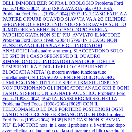
DELL'IMMOBILIZER SOPRA L'OROLOGIO
Problema Ford
Focus (1998>2004) [5657] SPIA AVARIA (abs) ACCESA
Problema Ford Focus (1998>2004) [5707] IN 1 CASO FATICA A
PARTIRE OPPURE QUANDO SI AVVIA VA A 2/3 CILINDRI,
SPEGNENDO E RIACCENDENDO SE SI RIAVVIA SUBITO
IL MOTORE VA BENE IN 1 CASO DOPO AVERLA
PARCHEGGIATA NON SI E` PIU` AVVIATO IL MOTORE
Problema Ford Focus (1998>2004) [5796] IN 1 CASO NON
FUNZIONANO IL DISPLAY E GLI INDICATORI
ANALOGICI (sul quadro strumenti), SI ACCENDONO SOLO
LE SPIE IN 1 CASO SPEGNENDO IL QUADRO
RIMANGONO GLI INDICATORI ANALOGICI DELLA
TEMPERATURA E DEL LIVELLO CARBURANTE
BLOCCATI A META` (a motore avviato funziona tutto
correttamente) IN 1 CASO ACCENDENDO IL QUADRO
LAMPEGGIANO TUTTE LE SPIE E I KM SUL DISPLAY,
NON FUNZIONANO GLI INDICATORI ANALOGICI E OGNI
TANTO SI SENTE UN SEGNALE ACUSTICO
Problema Ford
Focus (1998>2004) [5947] AI BASSI REGIMI SEGHETTA
Problema Ford Focus (1998>2004) [6025] CON IL
TELECOMANDO LE DUE PORTIERE POSTERIORI OGNI
TANTO SI BLOCCANO E RIMANGONO CHIUSE
Problema
Ford Focus (1998>2004) [6138] NEI 2 CASI NON SI AVVIA
PIU` IL MOTORE nota: in 1 caso il problema si è verificato dopo
avere effettuato il tagliando con la sostituzione del filtro gasolio (il