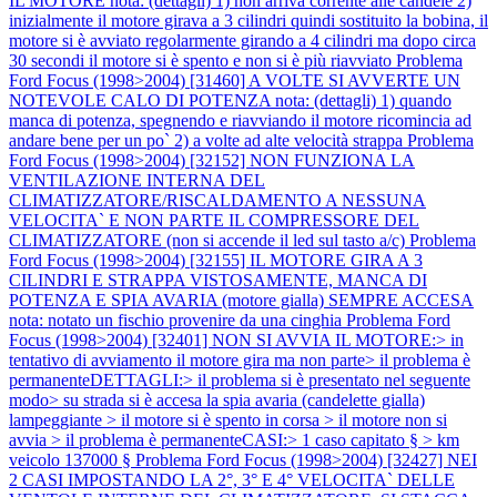
IL MOTORE nota: (dettagli) 1) non arriva corrente alle candele 2)
inizialmente il motore girava a 3 cilindri quindi sostituito la bobina, il
motore si è avviato regolarmente girando a 4 cilindri ma dopo circa
30 secondi il motore si è spento e non si è più riavviato
Problema
Ford Focus (1998>2004) [31460] A VOLTE SI AVVERTE UN
NOTEVOLE CALO DI POTENZA nota: (dettagli) 1) quando
manca di potenza, spegnendo e riavviando il motore ricomincia ad
andare bene per un po` 2) a volte ad alte velocità strappa
Problema
Ford Focus (1998>2004) [32152] NON FUNZIONA LA
VENTILAZIONE INTERNA DEL
CLIMATIZZATORE/RISCALDAMENTO A NESSUNA
VELOCITA` E NON PARTE IL COMPRESSORE DEL
CLIMATIZZATORE (non si accende il led sul tasto a/c)
Problema
Ford Focus (1998>2004) [32155] IL MOTORE GIRA A 3
CILINDRI E STRAPPA VISTOSAMENTE, MANCA DI
POTENZA E SPIA AVARIA (motore gialla) SEMPRE ACCESA
nota: notato un fischio provenire da una cinghia
Problema Ford
Focus (1998>2004) [32401] NON SI AVVIA IL MOTORE:> in
tentativo di avviamento il motore gira ma non parte> il problema è
permanenteDETTAGLI:> il problema si è presentato nel seguente
modo> su strada si è accesa la spia avaria (candelette gialla)
lampeggiante > il motore si è spento in corsa > il motore non si
avvia > il problema è permanenteCASI:> 1 caso capitato § > km
veicolo 137000 §
Problema Ford Focus (1998>2004) [32427] NEI
2 CASI IMPOSTANDO LA 2°, 3° E 4° VELOCITA` DELLE