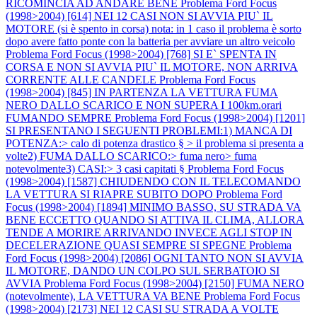
RICOMINCIA AD ANDARE BENE
Problema Ford Focus
(1998>2004) [614] NEI 12 CASI NON SI AVVIA PIU` IL
MOTORE (si è spento in corsa) nota: in 1 caso il problema è sorto
dopo avere fatto ponte con la batteria per avviare un altro veicolo
Problema Ford Focus (1998>2004) [768] SI E` SPENTA IN
CORSA E NON SI AVVIA PIU` IL MOTORE, NON ARRIVA
CORRENTE ALLE CANDELE
Problema Ford Focus
(1998>2004) [845] IN PARTENZA LA VETTURA FUMA
NERO DALLO SCARICO E NON SUPERA I 100km.orari
FUMANDO SEMPRE
Problema Ford Focus (1998>2004) [1201]
SI PRESENTANO I SEGUENTI PROBLEMI:1) MANCA DI
POTENZA:> calo di potenza drastico § > il problema si presenta a
volte2) FUMA DALLO SCARICO:> fuma nero> fuma
notevolmente3) CASI:> 3 casi capitati §
Problema Ford Focus
(1998>2004) [1587] CHIUDENDO CON IL TELECOMANDO
LA VETTURA SI RIAPRE SUBITO DOPO
Problema Ford
Focus (1998>2004) [1894] MINIMO BASSO, SU STRADA VA
BENE ECCETTO QUANDO SI ATTIVA IL CLIMA, ALLORA
TENDE A MORIRE ARRIVANDO INVECE AGLI STOP IN
DECELERAZIONE QUASI SEMPRE SI SPEGNE
Problema
Ford Focus (1998>2004) [2086] OGNI TANTO NON SI AVVIA
IL MOTORE, DANDO UN COLPO SUL SERBATOIO SI
AVVIA
Problema Ford Focus (1998>2004) [2150] FUMA NERO
(notevolmente), LA VETTURA VA BENE
Problema Ford Focus
(1998>2004) [2173] NEI 12 CASI SU STRADA A VOLTE