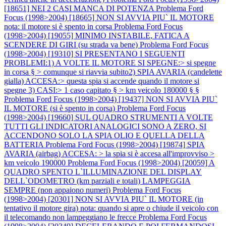
[18651] NEI 2 CASI MANCA DI POTENZA
Problema Ford
Focus (1998>2004) [18665] NON SI AVVIA PIU` IL MOTORE
nota: il motore si è spento in corsa
Problema Ford Focus
(1998>2004) [19055] MINIMO INSTABILE, FATICA A
SCENDERE DI GIRI (su strada va bene)
Problema Ford Focus
(1998>2004) [19310] SI PRESENTANO I SEGUENTI
PROBLEMI:1) A VOLTE IL MOTORE SI SPEGNE:> si spegne
in corsa § > comunque si riavvia subito2) SPIA AVARIA (candelette
gialla) ACCESA:> questa spia si accende quando il motore si
spegne 3) CASI:> 1 caso capitato § > km veicolo 180000 § §
Problema Ford Focus (1998>2004) [19437] NON SI AVVIA PIU`
IL MOTORE (si è spento in corsa)
Problema Ford Focus
(1998>2004) [19660] SUL QUADRO STRUMENTI A VOLTE
TUTTI GLI INDICATORI ANALOGICI SONO A ZERO, SI
ACCENDONO SOLO LA SPIA OLIO E QUELLA DELLA
BATTERIA
Problema Ford Focus (1998>2004) [19874] SPIA
AVARIA (airbag) ACCESA: > la spia si è accesa all'improvviso >
km veicolo 190000
Problema Ford Focus (1998>2004) [20059] A
QUADRO SPENTO L`ILLUMINAZIONE DEL DISPLAY
DELL`ODOMETRO (km parziali e totali) LAMPEGGIA
SEMPRE (non appaiono numeri)
Problema Ford Focus
(1998>2004) [20301] NON SI AVVIA PIU` IL MOTORE (in
tentativo il motore gira) nota: quando si apre o chiude il veicolo con
il telecomando non lampeggiano le frecce
Problema Ford Focus