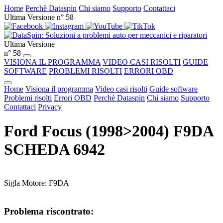
Home
Perchè Dataspin
Chi siamo
Supporto
Contattaci
Ultima Versione n° 58
Ultima Versione
n° 58
VISIONA IL PROGRAMMA
VIDEO CASI RISOLTI
GUIDE
SOFTWARE
PROBLEMI RISOLTI
ERRORI OBD
Home
Visiona il programma
Video casi risolti
Guide software
Problemi risolti
Errori OBD
Perchè Dataspin
Chi siamo
Supporto
Contattaci
Privacy
Ford Focus (1998>2004) F9DA
SCHEDA 6942
Sigla Motore: F9DA
Problema riscontrato: