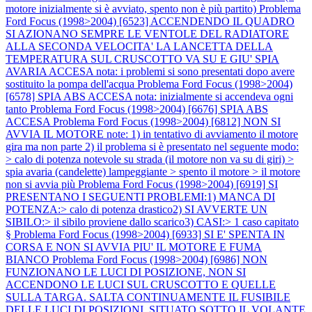
motore inizialmente si è avviato, spento non è più partito)
Problema
Ford Focus (1998>2004) [6523] ACCENDENDO IL QUADRO
SI AZIONANO SEMPRE LE VENTOLE DEL RADIATORE
ALLA SECONDA VELOCITA' LA LANCETTA DELLA
TEMPERATURA SUL CRUSCOTTO VA SU E GIU' SPIA
AVARIA ACCESA nota: i problemi si sono presentati dopo avere
sostituito la pompa dell'acqua
Problema Ford Focus (1998>2004)
[6578] SPIA ABS ACCESA nota: inizialmente si accendeva ogni
tanto
Problema Ford Focus (1998>2004) [6676] SPIA ABS
ACCESA
Problema Ford Focus (1998>2004) [6812] NON SI
AVVIA IL MOTORE note: 1) in tentativo di avviamento il motore
gira ma non parte 2) il problema si è presentato nel seguente modo:
> calo di potenza notevole su strada (il motore non va su di giri) >
spia avaria (candelette) lampeggiante > spento il motore > il motore
non si avvia più
Problema Ford Focus (1998>2004) [6919] SI
PRESENTANO I SEGUENTI PROBLEMI:1) MANCA DI
POTENZA:> calo di potenza drastico2) SI AVVERTE UN
SIBILO:> il sibilo proviene dallo scarico3) CASI:> 1 caso capitato
§
Problema Ford Focus (1998>2004) [6933] SI E' SPENTA IN
CORSA E NON SI AVVIA PIU' IL MOTORE E FUMA
BIANCO
Problema Ford Focus (1998>2004) [6986] NON
FUNZIONANO LE LUCI DI POSIZIONE, NON SI
ACCENDONO LE LUCI SUL CRUSCOTTO E QUELLE
SULLA TARGA. SALTA CONTINUAMENTE IL FUSIBILE
DELLE LUCI DI POSIZIONI, SITUATO SOTTO IL VOLANTE