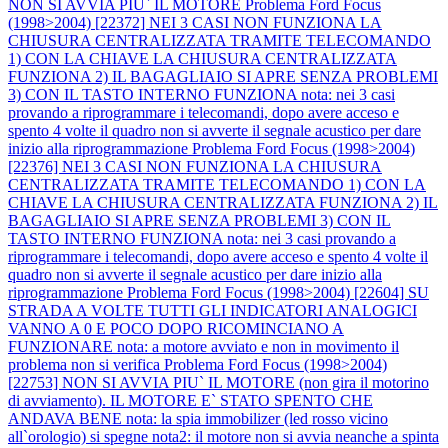
NON SI AVVIA PIU` IL MOTORE
Problema Ford Focus
(1998>2004) [22372] NEI 3 CASI NON FUNZIONA LA
CHIUSURA CENTRALIZZATA TRAMITE TELECOMANDO
1) CON LA CHIAVE LA CHIUSURA CENTRALIZZATA
FUNZIONA 2) IL BAGAGLIAIO SI APRE SENZA PROBLEMI
3) CON IL TASTO INTERNO FUNZIONA nota: nei 3 casi
provando a riprogrammare i telecomandi, dopo avere acceso e
spento 4 volte il quadro non si avverte il segnale acustico per dare
inizio alla riprogrammazione
Problema Ford Focus (1998>2004)
[22376] NEI 3 CASI NON FUNZIONA LA CHIUSURA
CENTRALIZZATA TRAMITE TELECOMANDO 1) CON LA
CHIAVE LA CHIUSURA CENTRALIZZATA FUNZIONA 2) IL
BAGAGLIAIO SI APRE SENZA PROBLEMI 3) CON IL
TASTO INTERNO FUNZIONA nota: nei 3 casi provando a
riprogrammare i telecomandi, dopo avere acceso e spento 4 volte il
quadro non si avverte il segnale acustico per dare inizio alla
riprogrammazione
Problema Ford Focus (1998>2004) [22604] SU
STRADA A VOLTE TUTTI GLI INDICATORI ANALOGICI
VANNO A 0 E POCO DOPO RICOMINCIANO A
FUNZIONARE nota: a motore avviato e non in movimento il
problema non si verifica
Problema Ford Focus (1998>2004)
[22753] NON SI AVVIA PIU` IL MOTORE (non gira il motorino
di avviamento). IL MOTORE E` STATO SPENTO CHE
ANDAVA BENE nota: la spia immobilizer (led rosso vicino
all`orologio) si spegne nota2: il motore non si avvia neanche a spinta