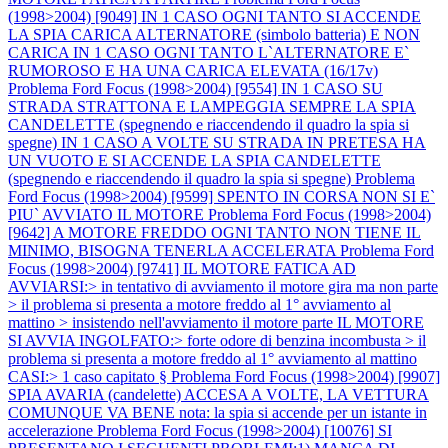
(1998>2004) [9049] IN 1 CASO OGNI TANTO SI ACCENDE
LA SPIA CARICA ALTERNATORE (simbolo batteria) E NON
CARICA IN 1 CASO OGNI TANTO L`ALTERNATORE E`
RUMOROSO E HA UNA CARICA ELEVATA (16/17v)
Problema Ford Focus (1998>2004) [9554] IN 1 CASO SU
STRADA STRATTONA E LAMPEGGIA SEMPRE LA SPIA
CANDELETTE (spegnendo e riaccendendo il quadro la spia si
spegne) IN 1 CASO A VOLTE SU STRADA IN PRETESA HA
UN VUOTO E SI ACCENDE LA SPIA CANDELETTE
(spegnendo e riaccendendo il quadro la spia si spegne)
Problema
Ford Focus (1998>2004) [9599] SPENTO IN CORSA NON SI E`
PIU` AVVIATO IL MOTORE
Problema Ford Focus (1998>2004)
[9642] A MOTORE FREDDO OGNI TANTO NON TIENE IL
MINIMO, BISOGNA TENERLA ACCELERATA
Problema Ford
Focus (1998>2004) [9741] IL MOTORE FATICA AD
AVVIARSI:> in tentativo di avviamento il motore gira ma non parte
> il problema si presenta a motore freddo al 1° avviamento al
mattino > insistendo nell'avviamento il motore parte IL MOTORE
SI AVVIA INGOLFATO:> forte odore di benzina incombusta > il
problema si presenta a motore freddo al 1° avviamento al mattino
CASI:> 1 caso capitato §
Problema Ford Focus (1998>2004) [9907]
SPIA AVARIA (candelette) ACCESA A VOLTE, LA VETTURA
COMUNQUE VA BENE nota: la spia si accende per un istante in
accelerazione
Problema Ford Focus (1998>2004) [10076] SI