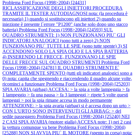
Problema Ford Focus (1998>2004) [24431]
RICLASSIFICAZIONE DEGLI INIETTORI PROCEDURA
TRAMITE IL TESTER AUTODIAGNOSI nota: (la procedura è
necessaria) 1) quando si sostituiscono gli iniettori 2) quando su
iniezione è presente l`errore "P1200" (anche solo dopo uno stacco
batteria)
Problema Ford Focus (1998>2004) [24593] SUL
QUADRO STRUMENTI: 1) NON FUNZIONANO PIU` GLI
INDICATORI ANALOGICI (sono tutti a zero) 2) NON
FUNZIONANO PIU` TUTTE LE SPIE (sono tutte spente) 3) SI
ACCENDONO SOLO LA SPIA OLIO E LA SPIA BATTERIA
4) INSERENDO LE FRECCE, FUNZIONANO LE SPIE
DELLE FRECCE SUL QUADRO STRUMENTI
Problema Ford
Focus (1998>2004) [24781] IL QUADRO STRUMENTI E`
COMPLETAMENTE SPENTO (tutti gli indicatori analogici sono a
0) nota: capita che spegnendo e riaccendendo il quadro alcune volte,
ricominci a funzionare
Problema Ford Focus (1998>2004) [25203]
SPIA AVARIA (airbag) ACCESA: > la spia a volte lampeggia > fa
1 lampeggio > fa una pausa > fa 3 lampeggi > ripete 5 volte questi
lampeggi > poi la spia rimane accesa in modo permanente
ATTENZIONE: > la spia avaria (airbag) si è accesa dopo un urto >
CON L'URTO SONO INTERVENUTI GLI AIRBAG: > del
sedile passeggero
Problema Ford Focus (1998>2004) [25240] NEI
2 CASI SPIA AVARIA (motore gialla) ACCESA note: 1) nei 2 casi
la vettura comunque va bene
Problema Ford Focus (1998>2004)
[25288] NON SI AVVIA PIU` IL MOTORE (spento in corsa) nota: