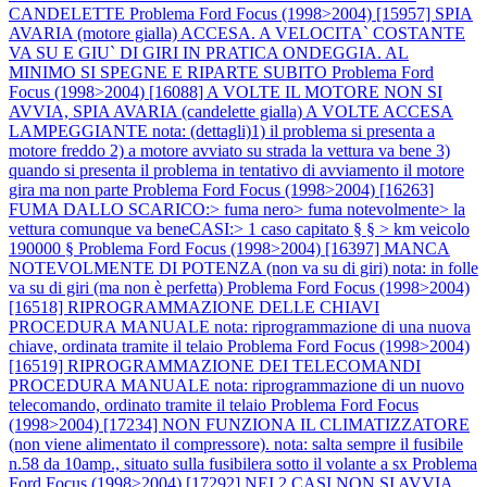
CANDELETTE
Problema Ford Focus (1998>2004) [15957] SPIA
AVARIA (motore gialla) ACCESA. A VELOCITA` COSTANTE
VA SU E GIU` DI GIRI IN PRATICA ONDEGGIA. AL
MINIMO SI SPEGNE E RIPARTE SUBITO
Problema Ford
Focus (1998>2004) [16088] A VOLTE IL MOTORE NON SI
AVVIA, SPIA AVARIA (candelette gialla) A VOLTE ACCESA
LAMPEGGIANTE nota: (dettagli)1) il problema si presenta a
motore freddo 2) a motore avviato su strada la vettura va bene 3)
quando si presenta il problema in tentativo di avviamento il motore
gira ma non parte
Problema Ford Focus (1998>2004) [16263]
FUMA DALLO SCARICO:> fuma nero> fuma notevolmente> la
vettura comunque va beneCASI:> 1 caso capitato § § > km veicolo
190000 §
Problema Ford Focus (1998>2004) [16397] MANCA
NOTEVOLMENTE DI POTENZA (non va su di giri) nota: in folle
va su di giri (ma non è perfetta)
Problema Ford Focus (1998>2004)
[16518] RIPROGRAMMAZIONE DELLE CHIAVI
PROCEDURA MANUALE nota: riprogrammazione di una nuova
chiave, ordinata tramite il telaio
Problema Ford Focus (1998>2004)
[16519] RIPROGRAMMAZIONE DEI TELECOMANDI
PROCEDURA MANUALE nota: riprogrammazione di un nuovo
telecomando, ordinato tramite il telaio
Problema Ford Focus
(1998>2004) [17234] NON FUNZIONA IL CLIMATIZZATORE
(non viene alimentato il compressore). nota: salta sempre il fusibile
n.58 da 10amp., situato sulla fusibilera sotto il volante a sx
Problema
Ford Focus (1998>2004) [17292] NEI 2 CASI NON SI AVVIA