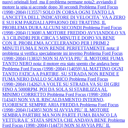
nuovi originali ford, ma il problema permane nota2: avviando il
motore la spia si accende dopo 30 secondi
Problema Ford Focus
(1998>2004) [13557] SOLO IN CORSA OGNI TANTO LA
LANCETTA DELL`INDICATORE DI VELOCITA` VA A ZERO
E SUI KM PARZIALI APPAIONO DEI TRATTINI, IL
PROBLEMA DURA ALCUNI SECONDI
Problema Ford Focus
(1998>2004) [13608] A MOTORE FREDDO AVVIANDOLO VA
A 3 CILINDRI PER CIRCA 5 MINUTI E DOPO VA BENE
CON IL PROBLEMA ACCELERANDO PER I PRIMI 2
MINUTI FUMA E NON RENDE PERFETTAMENTE nota: il
problema si verifica specialmente ini inverno
Problema Ford Focus
(1998>2004) [13832] NON SI AVVIA PIU` IL MOTORE FUMA
TANTO NERO nota: il motore era stato spento che andava bene
Problema Ford Focus (1998>2004) [14059] AL MATTINO OGNI
TANTO FATICA A PARTIRE, SU STRADA NON RENDE E
FUMA NERO DALLO SCARICO
Problema Ford Focus
(1998>2004) [14262] A VOLTE SU STRADA VA SU DI GIRI
FINO A 5000RPM, POI DA SOLA SI STABILIZZA AL
MINIMO CORRETTO
Problema Ford Focus (1998>2004)
[14343] NON VA IL RISCALDAMENTO INTERNO,
FUORIESCE SEMPRE ARIA FREDDA
Problema Ford Focus
(1998>2004) [14385] NON SI AVVIA PIU` IL MOTORE
SEMBRA PARTIRE MA NON PARTE FUMA BIANCO LA
VETTURA E` STATA SPENTA CHE ANDAVA BENE
Problema
Ford Focus (1998>2004) [14473] NON SI AVVIA PIU` IL