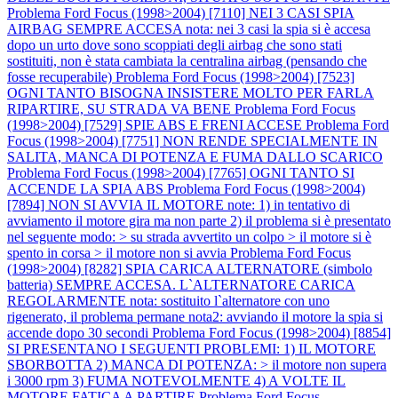
Problema Ford Focus (1998>2004) [7110] NEI 3 CASI SPIA
AIRBAG SEMPRE ACCESA nota: nei 3 casi la spia si è accesa
dopo un urto dove sono scoppiati degli airbag che sono stati
sostituiti, non è stata cambiata la centralina airbag (pensando che
fosse recuperabile)
Problema Ford Focus (1998>2004) [7523]
OGNI TANTO BISOGNA INSISTERE MOLTO PER FARLA
RIPARTIRE, SU STRADA VA BENE
Problema Ford Focus
(1998>2004) [7529] SPIE ABS E FRENI ACCESE
Problema Ford
Focus (1998>2004) [7751] NON RENDE SPECIALMENTE IN
SALITA, MANCA DI POTENZA E FUMA DALLO SCARICO
Problema Ford Focus (1998>2004) [7765] OGNI TANTO SI
ACCENDE LA SPIA ABS
Problema Ford Focus (1998>2004)
[7894] NON SI AVVIA IL MOTORE note: 1) in tentativo di
avviamento il motore gira ma non parte 2) il problema si è presentato
nel seguente modo: > su strada avvertito un colpo > il motore si è
spento in corsa > il motore non si avvia
Problema Ford Focus
(1998>2004) [8282] SPIA CARICA ALTERNATORE (simbolo
batteria) SEMPRE ACCESA. L`ALTERNATORE CARICA
REGOLARMENTE nota: sostituito l`alternatore con uno
rigenerato, il problema permane nota2: avviando il motore la spia si
accende dopo 30 secondi
Problema Ford Focus (1998>2004) [8854]
SI PRESENTANO I SEGUENTI PROBLEMI: 1) IL MOTORE
SBORBOTTA 2) MANCA DI POTENZA: > il motore non supera
i 3000 rpm 3) FUMA NOTEVOLMENTE 4) A VOLTE IL
MOTORE FATICA A PARTIRE
Problema Ford Focus