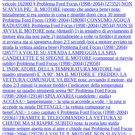
veicolo 162000 §
Problema Ford Focus (1998>2004) [27352] NON
SI AVVIA PIU` IL MOTORE (spento che andava bene) nota:
inizialmente si era spento in corsa e ripartito dopo circa 30 minuti
Problema Ford Focus (1998>2004) [28090] CONSUMO ACQUA
RADIATORE
Problema Ford Focus (1998>2004) [28534] NON SI
AVVIA IL MOTORE nota: (dettagli) 1) in tentativo di avviamento il
motore gira ma non parte 2) inizialmente a volte (a freddo) il motore
si avviava ma si spegneva dopo 2/3 secondi (poi a motore avviato su
strada la vettura andava bene)
Problema Ford Focus (1998>2004)
[28577] A VOLTE SU STRADA LAMPEGGIA LA SPIA
CANDELETTE E SI SPEGNE IL MOTORE (comunque si riavvia
subito)
Problema Ford Focus (1998>2004) [29058]
L`INDICATORE DELLA TEMPERATURA MOTORE (sul
quadro strumenti) E` A 90°, MA IL MOTORE E` FREDDO, LA
VETTURA COMUNQUE VA BENE nota: avviando il motore, già
dopo 2/3 minuti (a motore freddo) l`indicatore della temperatura
motore su quadro strumenti segna 90°
Problema Ford Focus
(1998>2004) [29140] SPIA AVARIA (candelette / gialla)
ACCESA:> lampeggiante > la spia si accende a volte > la spia si
accende su strada DETTAGLI:> la vettura comunque va
beneCASI:> 1 caso capitato §
Problema Ford Focus (1998>2004)
[29361] TRAMITE IL TELECOMANDO LA VETTURA SI
CHIUDE MA SI RIAPRE SUBITO nota: la porta lato guida
rimane sempre aperta non si apre e chiude mai
Problema Ford Focus
(1998>2004) [29578] A VOLTE IL MOTORE NON SI AVVIA: >