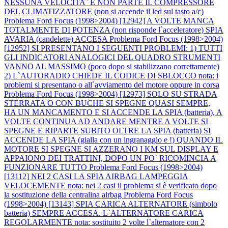
NESSUNA VELOCITA` E NON PARTE IL COMPRESSORE
DEL CLIMATIZZATORE (non si accende il led sul tasto a/c)
Problema Ford Focus (1998>2004) [12942] A VOLTE MANCA
TOTALMENTE DI POTENZA (non risponde l`acceleratore) SPIA
AVARIA (candelette) ACCESA
Problema Ford Focus (1998>2004)
[12952] SI PRESENTANO I SEGUENTI PROBLEMI: 1) TUTTI
GLI INDICATORI ANALOGICI DEL QUADRO STRUMENTI
VANNO AL MASSIMO (poco dopo si stabilizzano correttamente)
2) L`AUTORADIO CHIEDE IL CODICE DI SBLOCCO nota: i
problemi si presentano o all`avviamento del motore oppure in corsa
Problema Ford Focus (1998>2004) [12973] SOLO SU STRADA
STERRATA O CON BUCHE SI SPEGNE QUASI SEMPRE,
HA UN MANCAMENTO E SI ACCENDE LA SPIA (batteria), A
VOLTE CONTINUA AD ANDARE MENTRE A VOLTE SI
SPEGNE E RIPARTE SUBITO OLTRE LA SPIA (batteria) SI
ACCENDE LA SPIA (gialla con un ingranaggio e !) QUANDO IL
MOTORE SI SPEGNE SI AZZERANO I KM SUL DISPLAY E
APPAIONO DEI TRATTINI, DOPO UN PO` RICOMINCIA A
FUNZIONARE TUTTO
Problema Ford Focus (1998>2004)
[13112] NEI 2 CASI LA SPIA AIRBAG LAMPEGGIA
VELOCEMENTE nota: nei 2 casi il problema si è verificato dopo
la sostituzione della centralina airbag
Problema Ford Focus
(1998>2004) [13143] SPIA CARICA ALTERNATORE (simbolo
batteria) SEMPRE ACCESA. L`ALTERNATORE CARICA
REGOLARMENTE nota: sostituito 2 volte l`alternatore con 2