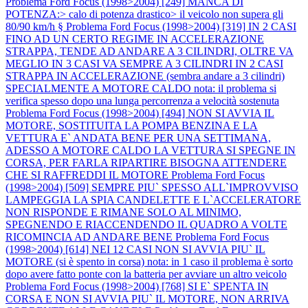
Problema Ford Focus (1998>2004) [249] MANCA DI
POTENZA:> calo di potenza drastico> il veicolo non supera gli
80/90 km/h §
Problema Ford Focus (1998>2004) [319] IN 2 CASI
FINO AD UN CERTO REGIME IN ACCELERAZIONE
STRAPPA, TENDE AD ANDARE A 3 CILINDRI, OLTRE VA
MEGLIO IN 3 CASI VA SEMPRE A 3 CILINDRI IN 2 CASI
STRAPPA IN ACCELERAZIONE (sembra andare a 3 cilindri)
SPECIALMENTE A MOTORE CALDO nota: il problema si
verifica spesso dopo una lunga percorrenza a velocità sostenuta
Problema Ford Focus (1998>2004) [494] NON SI AVVIA IL
MOTORE, SOSTITUITA LA POMPA BENZINA E LA
VETTURA E` ANDATA BENE PER UNA SETTIMANA,
ADESSO A MOTORE CALDO LA VETTURA SI SPEGNE IN
CORSA, PER FARLA RIPARTIRE BISOGNA ATTENDERE
CHE SI RAFFREDDI IL MOTORE
Problema Ford Focus
(1998>2004) [509] SEMPRE PIU` SPESSO ALL`IMPROVVISO
LAMPEGGIA LA SPIA CANDELETTE E L`ACCELERATORE
NON RISPONDE E RIMANE SOLO AL MINIMO,
SPEGNENDO E RIACCENDENDO IL QUADRO A VOLTE
RICOMINCIA AD ANDARE BENE
Problema Ford Focus
(1998>2004) [614] NEI 12 CASI NON SI AVVIA PIU` IL
MOTORE (si è spento in corsa) nota: in 1 caso il problema è sorto
dopo avere fatto ponte con la batteria per avviare un altro veicolo
Problema Ford Focus (1998>2004) [768] SI E` SPENTA IN
CORSA E NON SI AVVIA PIU` IL MOTORE, NON ARRIVA