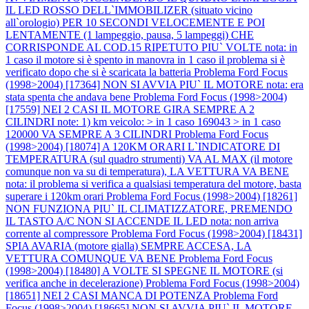
IL LED ROSSO DELL`IMMOBILIZER (situato vicino
all`orologio) PER 10 SECONDI VELOCEMENTE E POI
LENTAMENTE (1 lampeggio, pausa, 5 lampeggi) CHE
CORRISPONDE AL COD.15 RIPETUTO PIU` VOLTE nota: in
1 caso il motore si è spento in manovra in 1 caso il problema si è
verificato dopo che si è scaricata la batteria
Problema Ford Focus
(1998>2004) [17364] NON SI AVVIA PIU` IL MOTORE nota: era
stata spenta che andava bene
Problema Ford Focus (1998>2004)
[17559] NEI 2 CASI IL MOTORE GIRA SEMPRE A 2
CILINDRI note: 1) km veicolo: > in 1 caso 169043 > in 1 caso
120000 VA SEMPRE A 3 CILINDRI
Problema Ford Focus
(1998>2004) [18074] A 120KM ORARI L`INDICATORE DI
TEMPERATURA (sul quadro strumenti) VA AL MAX (il motore
comunque non va su di temperatura), LA VETTURA VA BENE
nota: il problema si verifica a qualsiasi temperatura del motore, basta
superare i 120km orari
Problema Ford Focus (1998>2004) [18261]
NON FUNZIONA PIU` IL CLIMATIZZATORE, PREMENDO
IL TASTO A/C NON SI ACCENDE IL LED nota: non arriva
corrente al compressore
Problema Ford Focus (1998>2004) [18431]
SPIA AVARIA (motore gialla) SEMPRE ACCESA, LA
VETTURA COMUNQUE VA BENE
Problema Ford Focus
(1998>2004) [18480] A VOLTE SI SPEGNE IL MOTORE (si
verifica anche in decelerazione)
Problema Ford Focus (1998>2004)
[18651] NEI 2 CASI MANCA DI POTENZA
Problema Ford
Focus (1998>2004) [18665] NON SI AVVIA PIU` IL MOTORE