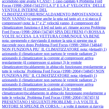
accendono spie avaria § CASI:> 1 caso capitato §
Problema Ford
Focus (1998>2004) [34125] LA 3° E LA 4° VELOCITA` DELLE
VENTOLE INTERNE DEL
CLIMATIZZATORE/RISCALDAMENTO IMPOSTANDOLE
NON VANNO (si spegne anche la spia sul tasto a/c e si stacca il
compressore) nota: la 1° e 2° velocità vanno, il compressore del
climatizzatore funziona e il led sul tasto a/c rimane acceso
Problema
Ford Focus (1998>2004) [34740] SPIA DEI FRENI (!) ROSSA A
VOLTE ACCESA, LA VETTURA COMUNQUE VA BENE
nota: spegnendo e riavviando il motore la spia si spegne ma si
riaccende poco dopo
Problema Ford Focus (1998>2004) [34844]
NON FUNZIONA PIU` IL CLIMATIZZATORE nota: (dettagli) 1)
azionando il climatizzatore non partono le ventole radiatore 2)
azionando il climatizzatore la corrente al compressore arriva
regolarmente (il compressore si aziona) 3) le ventole
climatizzatore/riscaldamento in abitacolo funzionano regolarmente a
tutte le velocita`
Problema Ford Focus (1998>2004) [34845] NON
FUNZIONA PIU` IL CLIMATIZZATORE nota: (dettagli) 1)
azionando il climatizzatore non partono le ventole radiatore 2)
azionando il climatizzatore la corrente al compressore arriva
regolarmente (il compressore si aziona) 3) le ventole
climatizzatore/riscaldamento in abitacolo funzionano regolarmente a
tutte le velocita`
Problema Ford Focus (1998>2004) [36745] SI
PRESENTANO I SEGUENTI PROBLEMI: 1) A VOLTE IL
MOTORE SI SPEGNE IN CORSA: > a volte il motore si riavvia