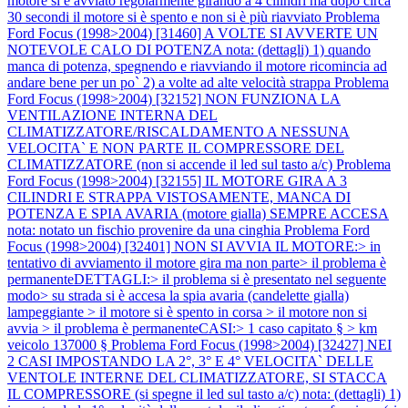
motore si è avviato regolarmente girando a 4 cilindri ma dopo circa
30 secondi il motore si è spento e non si è più riavviato
Problema
Ford Focus (1998>2004) [31460] A VOLTE SI AVVERTE UN
NOTEVOLE CALO DI POTENZA nota: (dettagli) 1) quando
manca di potenza, spegnendo e riavviando il motore ricomincia ad
andare bene per un po` 2) a volte ad alte velocità strappa
Problema
Ford Focus (1998>2004) [32152] NON FUNZIONA LA
VENTILAZIONE INTERNA DEL
CLIMATIZZATORE/RISCALDAMENTO A NESSUNA
VELOCITA` E NON PARTE IL COMPRESSORE DEL
CLIMATIZZATORE (non si accende il led sul tasto a/c)
Problema
Ford Focus (1998>2004) [32155] IL MOTORE GIRA A 3
CILINDRI E STRAPPA VISTOSAMENTE, MANCA DI
POTENZA E SPIA AVARIA (motore gialla) SEMPRE ACCESA
nota: notato un fischio provenire da una cinghia
Problema Ford
Focus (1998>2004) [32401] NON SI AVVIA IL MOTORE:> in
tentativo di avviamento il motore gira ma non parte> il problema è
permanenteDETTAGLI:> il problema si è presentato nel seguente
modo> su strada si è accesa la spia avaria (candelette gialla)
lampeggiante > il motore si è spento in corsa > il motore non si
avvia > il problema è permanenteCASI:> 1 caso capitato § > km
veicolo 137000 §
Problema Ford Focus (1998>2004) [32427] NEI
2 CASI IMPOSTANDO LA 2°, 3° E 4° VELOCITA` DELLE
VENTOLE INTERNE DEL CLIMATIZZATORE, SI STACCA
IL COMPRESSORE (si spegne il led sul tasto a/c) nota: (dettagli) 1)