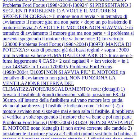
Problema Ford Focus (1998>2004) [30924] SI PRESENTANO I
SEGUENTI PROBLEMI: 1) A VOLTE IL MOTORE SI
SPEGNE IN CORSA: > il motore non si avvia > in tentativo di
avviamento il motore gira ma non parte > dopo un po insistendo il
motore si avvia 2) A VOLTE IL MOTORE NON SI AVVIA: > in
tentativo di avviamento il motore gira ma non parte > il problema si
presenta spegnendo il motore che va bene note: 1) km veicolo
123000
Problema Ford Focus (1998>2004) [30970] MANCA DI
POTENZA:> calo di potenza già dai bassi regimi > sopra i 3000
rpm la vettura va bene FUMA DALLO SCARICO:> fuma nero >
fuma leggermente § CASI:> 2 casi capitati § > km veicolo > in 1
caso 148349> in 1 caso 170000 §
Problema Ford Focus
(1998>2004) [31005] NON SI AVVIA PIU` IL MOTORE (in
tentativo di avviamento non gira), NON FUNZIONA LA
VENTILAZIONE INTERNA DEL
CLIMATIZZATORE/RISCALDAMENTO nota: (dettagli) 1)
trovato il fusibile di grandi dimensioni saltato, posizione F8, da
30amp, all`interno della fusibiliera sul vano motore lato guida,
vicino al parabrezza (il fusibile è indicato come "chiave") 2) a
motore avviato non si spegne mai e non salta il fusibile, il problema
si verifica a volte spegnendo il motore che va bene e poi non parte
Problema Ford Focus (1998>2004) [31359] NON SI AVVIA PIU`
IL MOTORE nota: (dettagli) 1) non arriva corrente alle candele 2)
inizialmente il motore girava a 3 cilindri quindi sostituito la bobina, il