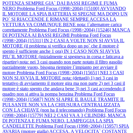
POTENZA SEMPRE GIA` DAI BASSI REGIMI E FUMA
NERO
Problema Ford Focus (1998>2004) [15100] AVVIANDO
IL MOTORE LA SPIA BATTERIA SI SPEGNE MA DOPO UN
PO` SI RIACCENDE E RIMANE SEMPRE ACCESA LA
VETTURA VA COMUNQUE BENE nota: l`alternatore carica
correttamente
Problema Ford Focus (1998>2004) [15246] MANCA
DI POTENZA AI BASSI REGIMI
Problema Ford Focus
(1998>2004) [15311] IN 2 CASI A VOLTE NON SI AVVIA IL
MOTORE (il problema si verifica dopo un po` che il motore è
spento è sufficiente anche 1 ora) IN 1 CASO NON SI AVVIA
PIU`IL MOTORE (inizialmente si spegneva in corsa e faticava a
ripartire) nota: nei 3 casi quando non parte notato il filtro gasolio
parzialmente vuoto, bisogna riempire l`impianto per avviare il
motore
Problema Ford Focus (1998>2004) [15651] NEI 3 CASI
NON SI AVVIA IL MOTORE nota: (dettagli) 1) nei 3 casi in
tentativo di avviamento il motore gira ma non parte 2) nei 3 casi il
motore è stato spento che andava bene 3) nei 3 casi accendendo il
quadro non si attiva la pompa benzina
Problema Ford Focus
(1998>2004) [15687] NON SI APRE IL BAULE TRAMITE IL
PULSANTE NON VA LA CHIUSURA CENTRALIZZATA
CON LA CHIAVE (non ha il telecomando)
Problema Ford Focus
(1998>2004) [15779] NEI 2 CASI VA A 3 CILINDRI, MANCA
DI POTENZA E FUMA NERO. LAMPEGGIA LA SPIA
CANDELETTE
Problema Ford Focus (1998>2004) [15957] SPIA
AVARIA (motore gialla) ACCESA. A VELOCITA` COSTANTE