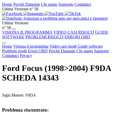
Home
Perchè Dataspin
Chi siamo
Supporto
Contattaci
Ultima Versione n° 58
Ultima Versione
n° 58
VISIONA IL PROGRAMMA
VIDEO CASI RISOLTI
GUIDE
SOFTWARE
PROBLEMI RISOLTI
ERRORI OBD
Home
Visiona il programma
Video casi risolti
Guide software
Problemi risolti
Errori OBD
Perchè Dataspin
Chi siamo
Supporto
Contattaci
Privacy
Ford Focus (1998>2004) F9DA
SCHEDA 14343
Sigla Motore: F9DA
Problema riscontrato: