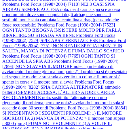
Problema Ford Focus (1998>2004) [7110] NEI 3 CASI SPIA
AIRBAG SEMPRE ACCESA nota: nei 3 casi la spia si è accesa
dopo un urto dove sono scoppiati degli airbag che sono stati
sostituiti, non è stata cambiata la centralina airbag (pensando che
fosse recuperabile)
Problema Ford Focus (1998>2004) [7523]
OGNI TANTO BISOGNA INSISTERE MOLTO PER FARLA
RIPARTIRE, SU STRADA VA BENE
Problema Ford Focus
(1998>2004) [7529] SPIE ABS E FRENI ACCESE
Problema Ford
Focus (1998>2004) [7751] NON RENDE SPECIALMENTE IN
SALITA, MANCA DI POTENZA E FUMA DALLO SCARICO
Problema Ford Focus (1998>2004) [7765] OGNI TANTO SI
ACCENDE LA SPIA ABS
Problema Ford Focus (1998>2004)
[7894] NON SI AVVIA IL MOTORE note: 1) in tentativo di
avviamento il motore gira ma non parte 2) il problema si è presentato
nel seguente modo: > su strada avvertito un colpo > il motore si è
spento in corsa > il motore non si avvia
Problema Ford Focus
(1998>2004) [8282] SPIA CARICA ALTERNATORE (simbolo
batteria) SEMPRE ACCESA. L`ALTERNATORE CARICA
REGOLARMENTE nota: sostituito l`alternatore con uno
rigenerato, il problema permane nota2: avviando il motore la spia si
accende dopo 30 secondi
Problema Ford Focus (1998>2004) [8854]
SI PRESENTANO I SEGUENTI PROBLEMI: 1) IL MOTORE
SBORBOTTA 2) MANCA DI POTENZA: > il motore non supera
i 3000 rpm 3) FUMA NOTEVOLMENTE 4) A VOLTE IL
MOTORE FATICA A PARTIRE
Problema Ford Focus