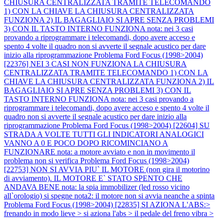
CHIUSURA CENTRALIZZATA TRAMITE TELECOMANDO
1) CON LA CHIAVE LA CHIUSURA CENTRALIZZATA
FUNZIONA 2) IL BAGAGLIAIO SI APRE SENZA PROBLEMI
3) CON IL TASTO INTERNO FUNZIONA nota: nei 3 casi
provando a riprogrammare i telecomandi, dopo avere acceso e
spento 4 volte il quadro non si avverte il segnale acustico per dare
inizio alla riprogrammazione
Problema Ford Focus (1998>2004)
[22376] NEI 3 CASI NON FUNZIONA LA CHIUSURA
CENTRALIZZATA TRAMITE TELECOMANDO 1) CON LA
CHIAVE LA CHIUSURA CENTRALIZZATA FUNZIONA 2) IL
BAGAGLIAIO SI APRE SENZA PROBLEMI 3) CON IL
TASTO INTERNO FUNZIONA nota: nei 3 casi provando a
riprogrammare i telecomandi, dopo avere acceso e spento 4 volte il
quadro non si avverte il segnale acustico per dare inizio alla
riprogrammazione
Problema Ford Focus (1998>2004) [22604] SU
STRADA A VOLTE TUTTI GLI INDICATORI ANALOGICI
VANNO A 0 E POCO DOPO RICOMINCIANO A
FUNZIONARE nota: a motore avviato e non in movimento il
problema non si verifica
Problema Ford Focus (1998>2004)
[22753] NON SI AVVIA PIU` IL MOTORE (non gira il motorino
di avviamento). IL MOTORE E` STATO SPENTO CHE
ANDAVA BENE nota: la spia immobilizer (led rosso vicino
all`orologio) si spegne nota2: il motore non si avvia neanche a spinta
Problema Ford Focus (1998>2004) [22835] SI AZIONA L'ABS:>
frenando in modo lieve > si aziona l'abs > il pedale del freno vibra >