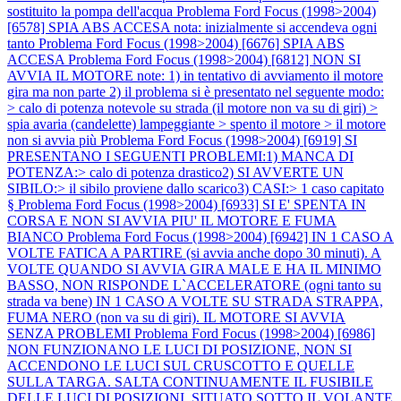
sostituito la pompa dell'acqua
Problema Ford Focus (1998>2004)
[6578] SPIA ABS ACCESA nota: inizialmente si accendeva ogni
tanto
Problema Ford Focus (1998>2004) [6676] SPIA ABS
ACCESA
Problema Ford Focus (1998>2004) [6812] NON SI
AVVIA IL MOTORE note: 1) in tentativo di avviamento il motore
gira ma non parte 2) il problema si è presentato nel seguente modo:
> calo di potenza notevole su strada (il motore non va su di giri) >
spia avaria (candelette) lampeggiante > spento il motore > il motore
non si avvia più
Problema Ford Focus (1998>2004) [6919] SI
PRESENTANO I SEGUENTI PROBLEMI:1) MANCA DI
POTENZA:> calo di potenza drastico2) SI AVVERTE UN
SIBILO:> il sibilo proviene dallo scarico3) CASI:> 1 caso capitato
§
Problema Ford Focus (1998>2004) [6933] SI E' SPENTA IN
CORSA E NON SI AVVIA PIU' IL MOTORE E FUMA
BIANCO
Problema Ford Focus (1998>2004) [6942] IN 1 CASO A
VOLTE FATICA A PARTIRE (si avvia anche dopo 30 minuti). A
VOLTE QUANDO SI AVVIA GIRA MALE E HA IL MINIMO
BASSO, NON RISPONDE L`ACCELERATORE (ogni tanto su
strada va bene) IN 1 CASO A VOLTE SU STRADA STRAPPA,
FUMA NERO (non va su di giri). IL MOTORE SI AVVIA
SENZA PROBLEMI
Problema Ford Focus (1998>2004) [6986]
NON FUNZIONANO LE LUCI DI POSIZIONE, NON SI
ACCENDONO LE LUCI SUL CRUSCOTTO E QUELLE
SULLA TARGA. SALTA CONTINUAMENTE IL FUSIBILE
DELLE LUCI DI POSIZIONI, SITUATO SOTTO IL VOLANTE