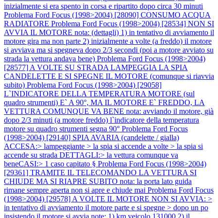
inizialmente si era spento in corsa e ripartito dopo circa 30 minuti
Problema Ford Focus (1998>2004) [28090] CONSUMO ACQUA
RADIATORE
Problema Ford Focus (1998>2004) [28534] NON SI
AVVIA IL MOTORE nota: (dettagli) 1) in tentativo di avviamento il
motore gira ma non parte 2) inizialmente a volte (a freddo) il motore
si avviava ma si spegneva dopo 2/3 secondi (poi a motore avviato su
strada la vettura andava bene)
Problema Ford Focus (1998>2004)
[28577] A VOLTE SU STRADA LAMPEGGIA LA SPIA
CANDELETTE E SI SPEGNE IL MOTORE (comunque si riavvia
subito)
Problema Ford Focus (1998>2004) [29058]
L`INDICATORE DELLA TEMPERATURA MOTORE (sul
quadro strumenti) E` A 90°, MA IL MOTORE E` FREDDO, LA
VETTURA COMUNQUE VA BENE nota: avviando il motore, già
dopo 2/3 minuti (a motore freddo) l`indicatore della temperatura
motore su quadro strumenti segna 90°
Problema Ford Focus
(1998>2004) [29140] SPIA AVARIA (candelette / gialla)
ACCESA:> lampeggiante > la spia si accende a volte > la spia si
accende su strada DETTAGLI:> la vettura comunque va
beneCASI:> 1 caso capitato §
Problema Ford Focus (1998>2004)
[29361] TRAMITE IL TELECOMANDO LA VETTURA SI
CHIUDE MA SI RIAPRE SUBITO nota: la porta lato guida
rimane sempre aperta non si apre e chiude mai
Problema Ford Focus
(1998>2004) [29578] A VOLTE IL MOTORE NON SI AVVIA: >
in tentativo di avviamento il motore parte e si spegne > dopo un po
insistendo il motore si avvia note: 1) km veicolo 131000 2) il