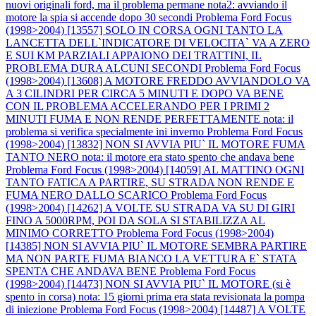
nuovi originali ford, ma il problema permane nota2: avviando il
motore la spia si accende dopo 30 secondi
Problema Ford Focus
(1998>2004) [13557] SOLO IN CORSA OGNI TANTO LA
LANCETTA DELL`INDICATORE DI VELOCITA` VA A ZERO
E SUI KM PARZIALI APPAIONO DEI TRATTINI, IL
PROBLEMA DURA ALCUNI SECONDI
Problema Ford Focus
(1998>2004) [13608] A MOTORE FREDDO AVVIANDOLO VA
A 3 CILINDRI PER CIRCA 5 MINUTI E DOPO VA BENE
CON IL PROBLEMA ACCELERANDO PER I PRIMI 2
MINUTI FUMA E NON RENDE PERFETTAMENTE nota: il
problema si verifica specialmente ini inverno
Problema Ford Focus
(1998>2004) [13832] NON SI AVVIA PIU` IL MOTORE FUMA
TANTO NERO nota: il motore era stato spento che andava bene
Problema Ford Focus (1998>2004) [14059] AL MATTINO OGNI
TANTO FATICA A PARTIRE, SU STRADA NON RENDE E
FUMA NERO DALLO SCARICO
Problema Ford Focus
(1998>2004) [14262] A VOLTE SU STRADA VA SU DI GIRI
FINO A 5000RPM, POI DA SOLA SI STABILIZZA AL
MINIMO CORRETTO
Problema Ford Focus (1998>2004)
[14385] NON SI AVVIA PIU` IL MOTORE SEMBRA PARTIRE
MA NON PARTE FUMA BIANCO LA VETTURA E` STATA
SPENTA CHE ANDAVA BENE
Problema Ford Focus
(1998>2004) [14473] NON SI AVVIA PIU` IL MOTORE (si è
spento in corsa) nota: 15 giorni prima era stata revisionata la pompa
di iniezione
Problema Ford Focus (1998>2004) [14487] A VOLTE