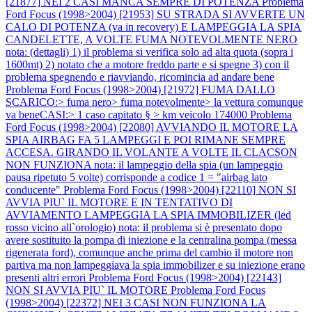
[21877] NEI 2 CASI MANCA SEMPRE DI POTENZA
Problema
Ford Focus (1998>2004) [21953] SU STRADA SI AVVERTE UN
CALO DI POTENZA (va in recovery) E LAMPEGGIA LA SPIA
CANDELETTE, A VOLTE FUMA NOTEVOLMENTE NERO
nota: (dettagli) 1) il problema si verifica solo ad alta quota (sopra i
1600mt) 2) notato che a motore freddo parte e si spegne 3) con il
problema spegnendo e riavviando, ricomincia ad andare bene
Problema Ford Focus (1998>2004) [21972] FUMA DALLO
SCARICO:> fuma nero> fuma notevolmente> la vettura comunque
va beneCASI:> 1 caso capitato § > km veicolo 174000
Problema
Ford Focus (1998>2004) [22080] AVVIANDO IL MOTORE LA
SPIA AIRBAG FA 5 LAMPEGGI E POI RIMANE SEMPRE
ACCESA. GIRANDO IL VOLANTE A VOLTE IL CLACSON
NON FUNZIONA nota: il lampeggio della spia (un lampeggio
pausa ripetuto 5 volte) corrisponde a codice 1 = "airbag lato
conducente"
Problema Ford Focus (1998>2004) [22110] NON SI
AVVIA PIU` IL MOTORE E IN TENTATIVO DI
AVVIAMENTO LAMPEGGIA LA SPIA IMMOBILIZER (led
rosso vicino all`orologio) nota: il problema si è presentato dopo
avere sostituito la pompa di iniezione e la centralina pompa (messa
rigenerata ford), comunque anche prima del cambio il motore non
partiva ma non lampeggiava la spia immobilizer e su iniezione erano
presenti altri errori
Problema Ford Focus (1998>2004) [22143]
NON SI AVVIA PIU` IL MOTORE
Problema Ford Focus
(1998>2004) [22372] NEI 3 CASI NON FUNZIONA LA