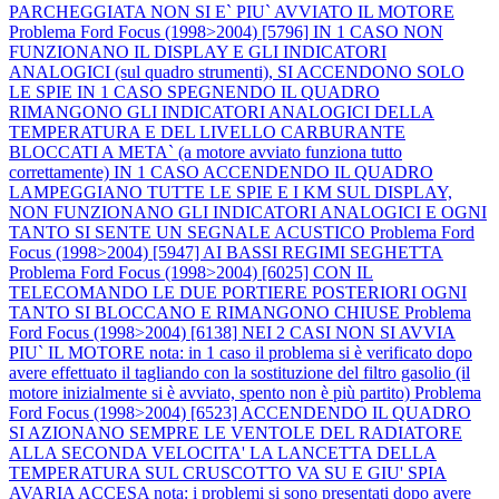
PARCHEGGIATA NON SI E` PIU` AVVIATO IL MOTORE
Problema Ford Focus (1998>2004) [5796] IN 1 CASO NON
FUNZIONANO IL DISPLAY E GLI INDICATORI
ANALOGICI (sul quadro strumenti), SI ACCENDONO SOLO
LE SPIE IN 1 CASO SPEGNENDO IL QUADRO
RIMANGONO GLI INDICATORI ANALOGICI DELLA
TEMPERATURA E DEL LIVELLO CARBURANTE
BLOCCATI A META` (a motore avviato funziona tutto
correttamente) IN 1 CASO ACCENDENDO IL QUADRO
LAMPEGGIANO TUTTE LE SPIE E I KM SUL DISPLAY,
NON FUNZIONANO GLI INDICATORI ANALOGICI E OGNI
TANTO SI SENTE UN SEGNALE ACUSTICO
Problema Ford
Focus (1998>2004) [5947] AI BASSI REGIMI SEGHETTA
Problema Ford Focus (1998>2004) [6025] CON IL
TELECOMANDO LE DUE PORTIERE POSTERIORI OGNI
TANTO SI BLOCCANO E RIMANGONO CHIUSE
Problema
Ford Focus (1998>2004) [6138] NEI 2 CASI NON SI AVVIA
PIU` IL MOTORE nota: in 1 caso il problema si è verificato dopo
avere effettuato il tagliando con la sostituzione del filtro gasolio (il
motore inizialmente si è avviato, spento non è più partito)
Problema
Ford Focus (1998>2004) [6523] ACCENDENDO IL QUADRO
SI AZIONANO SEMPRE LE VENTOLE DEL RADIATORE
ALLA SECONDA VELOCITA' LA LANCETTA DELLA
TEMPERATURA SUL CRUSCOTTO VA SU E GIU' SPIA
AVARIA ACCESA nota: i problemi si sono presentati dopo avere