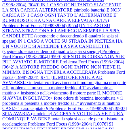
(1998>2004) [9049] IN 1 CASO OGNI TANTO SI ACCENDE
LA SPIA CARICA ALTERNATORE (simbolo batteria) E NON
CARICA IN 1 CASO OGNI TANTO L`ALTERNATORE E`
RUMOROSO E HA UNA CARICA ELEVATA (16/17v)
Problema Ford Focus (1998>2004) [9554] IN 1 CASO SU
STRADA STRATTONA E LAMPEGGIA SEMPRE LA SPIA
CANDELETTE (spegnendo e riaccendendo il quadro la spia si
spegne) IN 1 CASO A VOLTE SU STRADA IN PRETESA HA
UN VUOTO E SI ACCENDE LA SPIA CANDELETTE
(spegnendo e riaccendendo il quadro la spia si spegne)
Problema
Ford Focus (1998>2004) [9599] SPENTO IN CORSA NON SI E`
PIU` AVVIATO IL MOTORE
Problema Ford Focus (1998>2004)
[9642] A MOTORE FREDDO OGNI TANTO NON TIENE IL
MINIMO, BISOGNA TENERLA ACCELERATA
Problema Ford
Focus (1998>2004) [9741] IL MOTORE FATICA AD
AVVIARSI:> in tentativo di avviamento il motore gira ma non parte
> il problema si presenta a motore freddo al 1° avviamento al
mattino > insistendo nell'avviamento il motore parte IL MOTORE
SI AVVIA INGOLFATO:> forte odore di benzina incombusta > il
problema si presenta a motore freddo al 1° avviamento al mattino
CASI:> 1 caso capitato §
Problema Ford Focus (1998>2004) [9907]
SPIA AVARIA (candelette) ACCESA A VOLTE, LA VETTURA
COMUNQUE VA BENE nota: la spia si accende per un istante in
accelerazione
Problema Ford Focus (1998>2004) [10076] SI