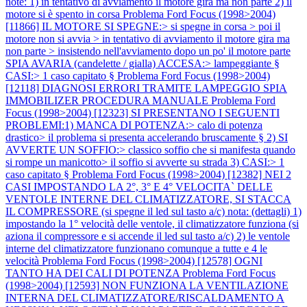
note: 1) in tentativo di avviamento il motore gira ma non parte 2) il
motore si è spento in corsa
Problema Ford Focus (1998>2004)
[11866] IL MOTORE SI SPEGNE:> si spegne in corsa > poi il
motore non si avvia > in tentativo di avviamento il motore gira ma
non parte > insistendo nell'avviamento dopo un po' il motore parte
SPIA AVARIA (candelette / gialla) ACCESA:> lampeggiante §
CASI:> 1 caso capitato §
Problema Ford Focus (1998>2004)
[12118] DIAGNOSI ERRORI TRAMITE LAMPEGGIO SPIA
IMMOBILIZER PROCEDURA MANUALE
Problema Ford
Focus (1998>2004) [12323] SI PRESENTANO I SEGUENTI
PROBLEMI:1) MANCA DI POTENZA:> calo di potenza
drastico> il problema si presenta accelerando bruscamente § 2) SI
AVVERTE UN SOFFIO:> classico soffio che si manifesta quando
si rompe un manicotto> il soffio si avverte su strada 3) CASI:> 1
caso capitato §
Problema Ford Focus (1998>2004) [12382] NEI 2
CASI IMPOSTANDO LA 2°, 3° E 4° VELOCITA` DELLE
VENTOLE INTERNE DEL CLIMATIZZATORE, SI STACCA
IL COMPRESSORE (si spegne il led sul tasto a/c) nota: (dettagli) 1)
impostando la 1° velocità delle ventole, il climatizzatore funziona (si
aziona il compressore e si accende il led sul tasto a/c) 2) le ventole
interne del climatizzatore funzionano comunque a tutte e 4 le
velocità
Problema Ford Focus (1998>2004) [12578] OGNI
TANTO HA DEI CALI DI POTENZA
Problema Ford Focus
(1998>2004) [12593] NON FUNZIONA LA VENTILAZIONE
INTERNA DEL CLIMATIZZATORE/RISCALDAMENTO A