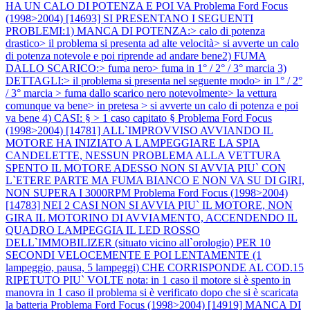
HA UN CALO DI POTENZA E POI VA
Problema Ford Focus
(1998>2004) [14693] SI PRESENTANO I SEGUENTI
PROBLEMI:1) MANCA DI POTENZA:> calo di potenza
drastico> il problema si presenta ad alte velocità> si avverte un calo
di potenza notevole e poi riprende ad andare bene2) FUMA
DALLO SCARICO:> fuma nero> fuma in 1° / 2° / 3° marcia 3)
DETTAGLI:> il problema si presenta nel seguente modo> in 1° / 2°
/ 3° marcia > fuma dallo scarico nero notevolmente> la vettura
comunque va bene> in pretesa > si avverte un calo di potenza e poi
va bene 4) CASI: § > 1 caso capitato §
Problema Ford Focus
(1998>2004) [14781] ALL`IMPROVVISO AVVIANDO IL
MOTORE HA INIZIATO A LAMPEGGIARE LA SPIA
CANDELETTE, NESSUN PROBLEMA ALLA VETTURA
SPENTO IL MOTORE ADESSO NON SI AVVIA PIU` CON
L`ETERE PARTE MA FUMA BIANCO E NON VA SU DI GIRI,
NON SUPERA I 3000RPM
Problema Ford Focus (1998>2004)
[14783] NEI 2 CASI NON SI AVVIA PIU` IL MOTORE, NON
GIRA IL MOTORINO DI AVVIAMENTO, ACCENDENDO IL
QUADRO LAMPEGGIA IL LED ROSSO
DELL`IMMOBILIZER (situato vicino all`orologio) PER 10
SECONDI VELOCEMENTE E POI LENTAMENTE (1
lampeggio, pausa, 5 lampeggi) CHE CORRISPONDE AL COD.15
RIPETUTO PIU` VOLTE nota: in 1 caso il motore si è spento in
manovra in 1 caso il problema si è verificato dopo che si è scaricata
la batteria
Problema Ford Focus (1998>2004) [14919] MANCA DI