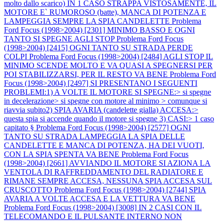
molto dallo scarico) IN 1 CASO STRAPPA VISTOSAMENTE, IL
MOTORE E` RUMOROSO (batte), MANCA DI POTENZA E
LAMPEGGIA SEMPRE LA SPIA CANDELETTE
Problema
Ford Focus (1998>2004) [2301] MINIMO BASSO E OGNI
TANTO SI SPEGNE AGLI STOP
Problema Ford Focus
(1998>2004) [2415] OGNI TANTO SU STRADA PERDE
COLPI
Problema Ford Focus (1998>2004) [2484] AGLI STOP IL
MINIMO SCENDE MOLTO E VA QUASI A SPEGNERSI PER
POI STABILIZZARSI, PER IL RESTO VA BENE
Problema Ford
Focus (1998>2004) [2497] SI PRESENTANO I SEGUENTI
PROBLEMI:1) A VOLTE IL MOTORE SI SPEGNE:> si spegne
in decelerazione> si spegne con motore al minimo > comunque si
riavvia subito2) SPIA AVARIA (candelette gialla) ACCESA:>
questa spia si accende quando il motore si spegne 3) CASI:> 1 caso
capitato §
Problema Ford Focus (1998>2004) [2577] OGNI
TANTO SU STRADA LAMPEGGIA LA SPIA DELLE
CANDELETTE E MANCA DI POTENZA, HA DEI VUOTI,
CON LA SPIA SPENTA VA BENE
Problema Ford Focus
(1998>2004) [2661] AVVIANDO IL MOTORE SI AZIONA LA
VENTOLA DI RAFFREDDAMENTO DEL RADIATORE E
RIMANE SEMPRE ACCESA, NESSUNA SPIA ACCESA SUL
CRUSCOTTO
Problema Ford Focus (1998>2004) [2744] SPIA
AVARIA A VOLTE ACCESA E LA VETTURA VA BENE
Problema Ford Focus (1998>2004) [3008] IN 2 CASI CON IL
TELECOMANDO E IL PULSANTE INTERNO NON