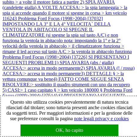
subito > a volte il motore fatica a partire 2) SPIA AVARIA
(candelette gialla) A VOLTE ACCESA: > la spia lampeggia > la
spia si accende quando il motore si spegne in corsa > km veicolo
116243
Problema Ford Focus (1998>2004) [37032]
IMPOSTANDO LA 3° E LA 4° VELOCITA` DELLA
VENTOLA IN ABITACOLO SI SPEGNE IL
CLIMATIZZATORE (si spegne la spia sul tasto A/C) e non
funziona la ventola in abitacolo nota: impostando la 1° e la 2°
velocità della ventola in abitacolo > il climatizzatore funziona >
rimane il led acceso sul tasto A/C > la ventola in abitacolo funziona
Problema Ford Focus (1998>2004) [37226] SI PRESENTANO I
SEGUENTI PROBLEMI:1) SPIA AVARIA (abs / gialla)
ACCESA:> accesa in modo permanente2) SPIA AVARIA (! / rossa)
ACCESA:> accesa in modo permanente3) DETTAGLI: § > la
vettura comunque va bene4) FATTO COME SEGUE SENZA
RISOLVERE:> sostituito il quadro strumenti con uno da recupero
5) CASI:> 1 caso capitato § > km veicolo 180000 §
Problema Ford
Focus (1998>2004) [37514] SI PRESENTANO I SEGUENTI
PROBLEMI: 1) IL MOTORE NON SI AVVIA: > il motore parte
Questo sito utilizza cookies prevalentemente di natura tecnica
ma si spegne subito 2) SPIA AVARIA (candelette gialla)
rilasciati dal titolare; sono tuttavia presenti anche cookies rilasciati
LAMPEGGIANTE 3) DETTAGLI: > inizialmente mancava di
da soggetti terzi. Per maggiori informazioni e per la gestione delle
potenza 4) ATTENZIONE: > il problema è sorto dopo che il veicolo
sue preferenze consulti la pagina
note legali privacy e cookies
è rimasto fermo con la batteria scollegata per circa 20 giorni note: 1)
km veicolo 149000
Problema Ford Focus (1998>2004) [38002]
OK, ho capito
NON FUNZIONA LA CHIUSURA CENTRALIZZATA DELLE