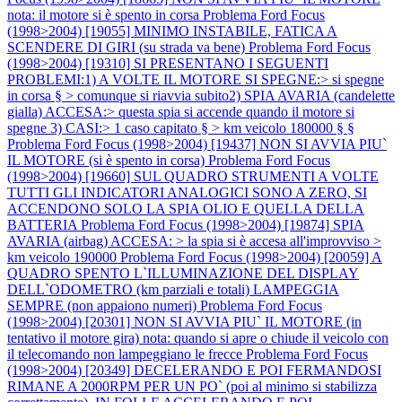
nota: il motore si è spento in corsa
Problema Ford Focus
(1998>2004) [19055] MINIMO INSTABILE, FATICA A
SCENDERE DI GIRI (su strada va bene)
Problema Ford Focus
(1998>2004) [19310] SI PRESENTANO I SEGUENTI
PROBLEMI:1) A VOLTE IL MOTORE SI SPEGNE:> si spegne
in corsa § > comunque si riavvia subito2) SPIA AVARIA (candelette
gialla) ACCESA:> questa spia si accende quando il motore si
spegne 3) CASI:> 1 caso capitato § > km veicolo 180000 § §
Problema Ford Focus (1998>2004) [19437] NON SI AVVIA PIU`
IL MOTORE (si è spento in corsa)
Problema Ford Focus
(1998>2004) [19660] SUL QUADRO STRUMENTI A VOLTE
TUTTI GLI INDICATORI ANALOGICI SONO A ZERO, SI
ACCENDONO SOLO LA SPIA OLIO E QUELLA DELLA
BATTERIA
Problema Ford Focus (1998>2004) [19874] SPIA
AVARIA (airbag) ACCESA: > la spia si è accesa all'improvviso >
km veicolo 190000
Problema Ford Focus (1998>2004) [20059] A
QUADRO SPENTO L`ILLUMINAZIONE DEL DISPLAY
DELL`ODOMETRO (km parziali e totali) LAMPEGGIA
SEMPRE (non appaiono numeri)
Problema Ford Focus
(1998>2004) [20301] NON SI AVVIA PIU` IL MOTORE (in
tentativo il motore gira) nota: quando si apre o chiude il veicolo con
il telecomando non lampeggiano le frecce
Problema Ford Focus
(1998>2004) [20349] DECELERANDO E POI FERMANDOSI
RIMANE A 2000RPM PER UN PO` (poi al minimo si stabilizza