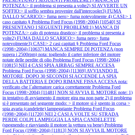
PRESENTANO I SEGUENTI PROBLEMI:1) MANCA DI
POTENZA:> il problema si presenta a volte2) SI AVVERTE UN
SOFFIO:> il soffio sembra provenire dall'intercooler3) FUMA
DALLO SCARICO:> fuma nero> fuma notevolmente 4) CASI:> 1
caso capitato §
Problema Ford Focus (1998>2004) [10540] SI
PRESENTANO I SEGUENTI PROBLEMI:1) MANCA DI
POTENZA:> calo di potenza drastico> il problema si presenta a
volte2) FUMA DALLO SCARICO:> fuma nero> fuma
notevolmente3) CASI:> 2 casi capitati §
Problema Ford Focus
(1998>2004) [10637] MANCA SEMPRE DI POTENZA (non
supera i 2500rpm) nota: togliendo il carter inferiore del motore
notate delle perdite di olio
Problema Ford Focus (1998>2004)
[10815] NEI 4 CASI SPIA AIRBAG SEMPRE ACCESA
Problema Ford Focus (1998>2004) [11369] AVVIANDO IL
MOTORE, DOPO 30 SECONDI SI ACCENDE LA SPIA
DELLA BATTERIA E DOPO RIMANE FISSA ACCESA nota:
verificato che l`alternatore carica correttamente
Problema Ford
Focus (1998>2004) [11481] NON SI AVVIA IL MOTORE note: 1)
in tentativo di avviamento il motore gira ma non parte 2) il problema
si è presentato nel seguente modo: > il motore si è spento in corsa >
spia avaria (candelette) lampeggiante
Problema Ford Focus
(1998>2004) [11720] NEI 2 CASI A VOLTE SU STRADA
PERDE COLPI LAMPEGGIA LA SPIA CANDELETTE
(spegnendo e riavviando il motore la vettura va bene)
Problema
Ford Focus (1998>2004) [11813] NON SI AVVIA IL MOTORE