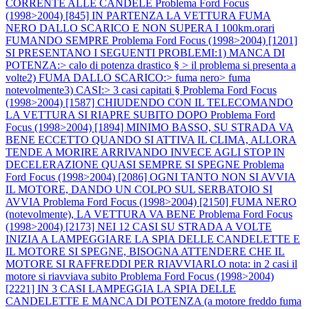
CORRENTE ALLE CANDELE
Problema Ford Focus
(1998>2004) [845] IN PARTENZA LA VETTURA FUMA
NERO DALLO SCARICO E NON SUPERA I 100km.orari
FUMANDO SEMPRE
Problema Ford Focus (1998>2004) [1201]
SI PRESENTANO I SEGUENTI PROBLEMI:1) MANCA DI
POTENZA:> calo di potenza drastico § > il problema si presenta a
volte2) FUMA DALLO SCARICO:> fuma nero> fuma
notevolmente3) CASI:> 3 casi capitati §
Problema Ford Focus
(1998>2004) [1587] CHIUDENDO CON IL TELECOMANDO
LA VETTURA SI RIAPRE SUBITO DOPO
Problema Ford
Focus (1998>2004) [1894] MINIMO BASSO, SU STRADA VA
BENE ECCETTO QUANDO SI ATTIVA IL CLIMA, ALLORA
TENDE A MORIRE ARRIVANDO INVECE AGLI STOP IN
DECELERAZIONE QUASI SEMPRE SI SPEGNE
Problema
Ford Focus (1998>2004) [2086] OGNI TANTO NON SI AVVIA
IL MOTORE, DANDO UN COLPO SUL SERBATOIO SI
AVVIA
Problema Ford Focus (1998>2004) [2150] FUMA NERO
(notevolmente), LA VETTURA VA BENE
Problema Ford Focus
(1998>2004) [2173] NEI 12 CASI SU STRADA A VOLTE
INIZIA A LAMPEGGIARE LA SPIA DELLE CANDELETTE E
IL MOTORE SI SPEGNE, BISOGNA ATTENDERE CHE IL
MOTORE SI RAFFREDDI PER RIAVVIARLO nota: in 2 casi il
motore si riavviava subito
Problema Ford Focus (1998>2004)
[2221] IN 3 CASI LAMPEGGIA LA SPIA DELLE
CANDELETTE E MANCA DI POTENZA (a motore freddo fuma