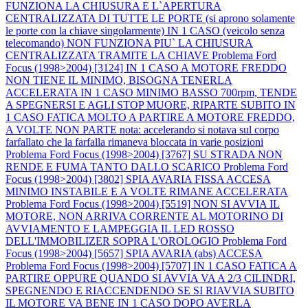
FUNZIONA LA CHIUSURA E L`APERTURA
CENTRALIZZATA DI TUTTE LE PORTE (si aprono solamente
le porte con la chiave singolarmente) IN 1 CASO (veicolo senza
telecomando) NON FUNZIONA PIU` LA CHIUSURA
CENTRALIZZATA TRAMITE LA CHIAVE
Problema Ford
Focus (1998>2004) [3124] IN 1 CASO A MOTORE FREDDO
NON TIENE IL MINIMO, BISOGNA TENERLA
ACCELERATA IN 1 CASO MINIMO BASSO 700rpm, TENDE
A SPEGNERSI E AGLI STOP MUORE, RIPARTE SUBITO IN
1 CASO FATICA MOLTO A PARTIRE A MOTORE FREDDO,
A VOLTE NON PARTE nota: accelerando si notava sul corpo
farfallato che la farfalla rimaneva bloccata in varie posizioni
Problema Ford Focus (1998>2004) [3767] SU STRADA NON
RENDE E FUMA TANTO DALLO SCARICO
Problema Ford
Focus (1998>2004) [3802] SPIA AVARIA FISSA ACCESA
MINIMO INSTABILE E A VOLTE RIMANE ACCELERATA
Problema Ford Focus (1998>2004) [5519] NON SI AVVIA IL
MOTORE, NON ARRIVA CORRENTE AL MOTORINO DI
AVVIAMENTO E LAMPEGGIA IL LED ROSSO
DELL'IMMOBILIZER SOPRA L'OROLOGIO
Problema Ford
Focus (1998>2004) [5657] SPIA AVARIA (abs) ACCESA
Problema Ford Focus (1998>2004) [5707] IN 1 CASO FATICA A
PARTIRE OPPURE QUANDO SI AVVIA VA A 2/3 CILINDRI,
SPEGNENDO E RIACCENDENDO SE SI RIAVVIA SUBITO
IL MOTORE VA BENE IN 1 CASO DOPO AVERLA