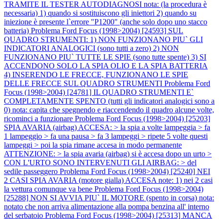
TRAMITE IL TESTER AUTODIAGNOSI nota: (la procedura è
necessaria) 1) quando si sostituiscono gli iniettori 2) quando su
iniezione è presente l`errore "P1200" (anche solo dopo uno stacco
batteria)
Problema Ford Focus (1998>2004) [24593] SUL
QUADRO STRUMENTI: 1) NON FUNZIONANO PIU` GLI
INDICATORI ANALOGICI (sono tutti a zero) 2) NON
FUNZIONANO PIU` TUTTE LE SPIE (sono tutte spente) 3) SI
ACCENDONO SOLO LA SPIA OLIO E LA SPIA BATTERIA
4) INSERENDO LE FRECCE, FUNZIONANO LE SPIE
DELLE FRECCE SUL QUADRO STRUMENTI
Problema Ford
Focus (1998>2004) [24781] IL QUADRO STRUMENTI E`
COMPLETAMENTE SPENTO (tutti gli indicatori analogici sono a
0) nota: capita che spegnendo e riaccendendo il quadro alcune volte,
ricominci a funzionare
Problema Ford Focus (1998>2004) [25203]
SPIA AVARIA (airbag) ACCESA: > la spia a volte lampeggia > fa
1 lampeggio > fa una pausa > fa 3 lampeggi > ripete 5 volte questi
lampeggi > poi la spia rimane accesa in modo permanente
ATTENZIONE: > la spia avaria (airbag) si è accesa dopo un urto >
CON L'URTO SONO INTERVENUTI GLI AIRBAG: > del
sedile passeggero
Problema Ford Focus (1998>2004) [25240] NEI
2 CASI SPIA AVARIA (motore gialla) ACCESA note: 1) nei 2 casi
la vettura comunque va bene
Problema Ford Focus (1998>2004)
[25288] NON SI AVVIA PIU` IL MOTORE (spento in corsa) nota:
notato che non arriva alimentazione alla pompa benzina all' interno
del serbatoio
Problema Ford Focus (1998>2004) [25313] MANCA