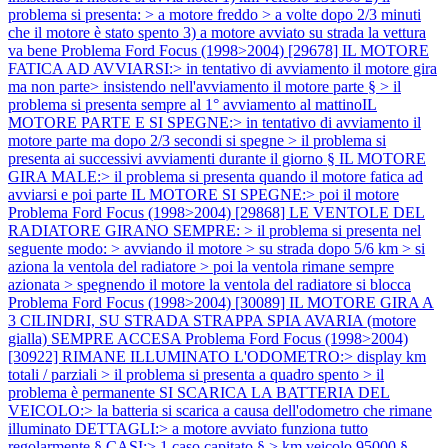
problema si presenta: > a motore freddo > a volte dopo 2/3 minuti
che il motore è stato spento 3) a motore avviato su strada la vettura
va bene
Problema Ford Focus (1998>2004) [29678] IL MOTORE
FATICA AD AVVIARSI:> in tentativo di avviamento il motore gira
ma non parte> insistendo nell'avviamento il motore parte § > il
problema si presenta sempre al 1° avviamento al mattinoIL
MOTORE PARTE E SI SPEGNE:> in tentativo di avviamento il
motore parte ma dopo 2/3 secondi si spegne > il problema si
presenta ai successivi avviamenti durante il giorno § IL MOTORE
GIRA MALE:> il problema si presenta quando il motore fatica ad
avviarsi e poi parte IL MOTORE SI SPEGNE:> poi il motore
Problema Ford Focus (1998>2004) [29868] LE VENTOLE DEL
RADIATORE GIRANO SEMPRE: > il problema si presenta nel
seguente modo: > avviando il motore > su strada dopo 5/6 km > si
aziona la ventola del radiatore > poi la ventola rimane sempre
azionata > spegnendo il motore la ventola del radiatore si blocca
Problema Ford Focus (1998>2004) [30089] IL MOTORE GIRA A
3 CILINDRI, SU STRADA STRAPPA SPIA AVARIA (motore
gialla) SEMPRE ACCESA
Problema Ford Focus (1998>2004)
[30922] RIMANE ILLUMINATO L'ODOMETRO:> display km
totali / parziali > il problema si presenta a quadro spento > il
problema è permanente SI SCARICA LA BATTERIA DEL
VEICOLO:> la batteria si scarica a causa dell'odometro che rimane
illuminato DETTAGLI:> a motore avviato funziona tutto
regolarmente § CASI:> 1 caso capitato § > km veicolo 95000 §