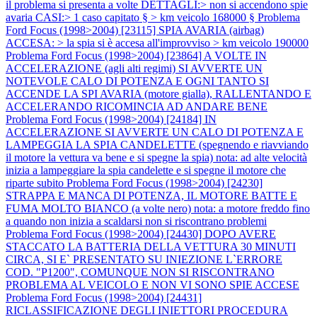
il problema si presenta a volte DETTAGLI:> non si accendono spie
avaria CASI:> 1 caso capitato § > km veicolo 168000 §
Problema
Ford Focus (1998>2004) [23115] SPIA AVARIA (airbag)
ACCESA: > la spia si è accesa all'improvviso > km veicolo 190000
Problema Ford Focus (1998>2004) [23864] A VOLTE IN
ACCELERAZIONE (agli alti regimi) SI AVVERTE UN
NOTEVOLE CALO DI POTENZA E OGNI TANTO SI
ACCENDE LA SPI AVARIA (motore gialla), RALLENTANDO E
ACCELERANDO RICOMINCIA AD ANDARE BENE
Problema Ford Focus (1998>2004) [24184] IN
ACCELERAZIONE SI AVVERTE UN CALO DI POTENZA E
LAMPEGGIA LA SPIA CANDELETTE (spegnendo e riavviando
il motore la vettura va bene e si spegne la spia) nota: ad alte velocità
inizia a lampeggiare la spia candelette e si spegne il motore che
riparte subito
Problema Ford Focus (1998>2004) [24230]
STRAPPA E MANCA DI POTENZA, IL MOTORE BATTE E
FUMA MOLTO BIANCO (a volte nero) nota: a motore freddo fino
a quando non inizia a scaldarsi non si riscontrano problemi
Problema Ford Focus (1998>2004) [24430] DOPO AVERE
STACCATO LA BATTERIA DELLA VETTURA 30 MINUTI
CIRCA, SI E` PRESENTATO SU INIEZIONE L`ERRORE
COD. "P1200", COMUNQUE NON SI RISCONTRANO
PROBLEMA AL VEICOLO E NON VI SONO SPIE ACCESE
Problema Ford Focus (1998>2004) [24431]
RICLASSIFICAZIONE DEGLI INIETTORI PROCEDURA