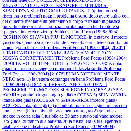
correttamente). IN FOLLE ACCELERANDO E POI
RILASCIANDO L`ACCELERATORE IL MINIMO SI
STABILIZZA SUBITO CORRETTAMENTE (quindi non si
riscontrano problemi) nota: il problema è sorto dopo avere pulito con
del diluente mediante un pennellino il corpo farfallato in plastica
(inizialmente prima della pulizia il problema era che il motore si
spegneva in decelerazione)
Problema Ford Focus (1998>2004)
[20541] NON SI AVVIA PIU` IL MOTORE (in tentativo il motore
gira) nota: quando si apre o chiude il veicolo con il telecomando non
lampeggiano le frecce
Problema Ford Focus (1998>2004) [20805]
L`INDICATORE DEL CARBURANTE A VOLTE NON
SEGNA CORRETTAMENTE
Problema Ford Focus (1998>2004)
[20938] A VOLTE IL MOTORE SI SPEGNE IN CORSA nota:
quando il motore si spegne comunque si riavvia subito
Problema
Ford Focus (1998>2004) [21076] FUMA NOTEVOLMENTE
NERO note: 1) la vettura comunque va bene
Problema Ford Focus
(1998>2004) [21842] SI PRESENTANO I SEGUENTI
PROBLEMI: 1) IL MOTORE SI SPEGNE IN CORSA 2) SPIA
AVARIA (simbolo ingranaggio gialla) ACCESA 3) SPIA AVARIA
(candelette gialla) ACCESA 4) SPIA AVARIA (motore gialla)
ACCESA nota: (dettagli) 1) quando il motore si spegne in corsa poi
non si avvia (in tentativo di avviamento non gira) 2) quando si
spegne in corsa salta il fusibile da 20 amp situato sul vano motore,
lato guida, di fianco alla batteria, sulla fusibiliera (sulla legenda il
fusibile viene indicato co
Problema Ford Focus (1998>2004)