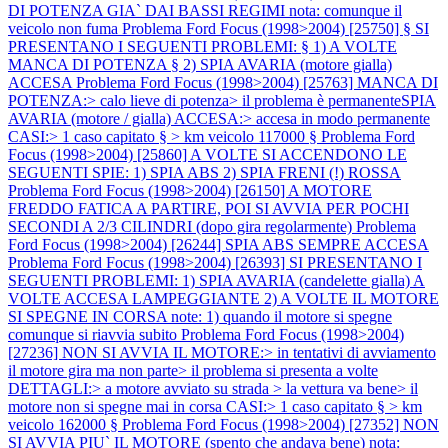
DI POTENZA GIA` DAI BASSI REGIMI nota: comunque il
veicolo non fuma
Problema Ford Focus (1998>2004) [25750] § SI
PRESENTANO I SEGUENTI PROBLEMI: § 1) A VOLTE
MANCA DI POTENZA § 2) SPIA AVARIA (motore gialla)
ACCESA
Problema Ford Focus (1998>2004) [25763] MANCA DI
POTENZA:> calo lieve di potenza> il problema è permanenteSPIA
AVARIA (motore / gialla) ACCESA:> accesa in modo permanente
CASI:> 1 caso capitato § > km veicolo 117000 §
Problema Ford
Focus (1998>2004) [25860] A VOLTE SI ACCENDONO LE
SEGUENTI SPIE: 1) SPIA ABS 2) SPIA FRENI (!) ROSSA
Problema Ford Focus (1998>2004) [26150] A MOTORE
FREDDO FATICA A PARTIRE, POI SI AVVIA PER POCHI
SECONDI A 2/3 CILINDRI (dopo gira regolarmente)
Problema
Ford Focus (1998>2004) [26244] SPIA ABS SEMPRE ACCESA
Problema Ford Focus (1998>2004) [26393] SI PRESENTANO I
SEGUENTI PROBLEMI: 1) SPIA AVARIA (candelette gialla) A
VOLTE ACCESA LAMPEGGIANTE 2) A VOLTE IL MOTORE
SI SPEGNE IN CORSA note: 1) quando il motore si spegne
comunque si riavvia subito
Problema Ford Focus (1998>2004)
[27236] NON SI AVVIA IL MOTORE:> in tentativi di avviamento
il motore gira ma non parte> il problema si presenta a volte
DETTAGLI:> a motore avviato su strada > la vettura va bene> il
motore non si spegne mai in corsa CASI:> 1 caso capitato § > km
veicolo 162000 §
Problema Ford Focus (1998>2004) [27352] NON
SI AVVIA PIU` IL MOTORE (spento che andava bene) nota: