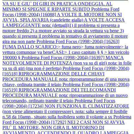
VA SU E GIU` DI GIRI IN PRATICA ONDEGGIA. AL
MINIMO SI SPEGNE E RIPARTE SUBITO
Problema Ford
Focus (1998>2004) [16088] A VOLTE IL MOTORE NON SI
AVVIA, SPIA AVARIA (candelette gialla) A VOLTE ACCESA
LAMPEGGIANTE nota: (dettagli)1) il problema si presenta a
motore freddo 2) a motore avviato su strada la vettura va bene 3)
quando si presenta il problema in tentativo di avviamento il motore
gira ma non parte
Problema Ford Focus (1998>2004) [16263]
FUMA DALLO SCARICO:> fuma nero> fuma notevolmente> la
vettura comunque va beneCASI:> 1 caso capitato § § > km veicolo
190000 §
Problema Ford Focus (1998>2004) [16397] MANCA
NOTEVOLMENTE DI POTENZA (non va su di giri) nota: in folle
va su di giri (ma non è perfetta)
Problema Ford Focus (1998>2004)
[16518] RIPROGRAMMAZIONE DELLE CHIAVI
PROCEDURA MANUALE nota: riprogrammazione di una nuova
chiave, ordinata tramite il telaio
Problema Ford Focus (1998>2004)
[16519] RIPROGRAMMAZIONE DEI TELECOMANDI
PROCEDURA MANUALE nota: riprogrammazione di un nuovo
telecomando, ordinato tramite il telaio
Problema Ford Focus
(1998>2004) [17234] NON FUNZIONA IL CLIMATIZZATORE
(non viene alimentato il compressore). nota: salta sempre il fusibile
n.58 da 10amp., situato sulla fusibilera sotto il volante a sx
Problema
Ford Focus (1998>2004) [17292] NEI 2 CASI NON SI AVVIA
PIU` IL MOTORE, NON GIRA IL MOTORINO DI
AVVIAMENTO, ACCENDENDO IL QUADRO LAMPEGGIA