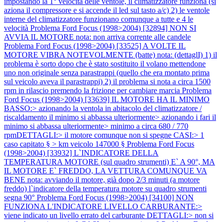
impostando la 1° velocità delle ventole, il climatizzatore funziona (si
aziona il compressore e si accende il led sul tasto a/c) 2) le ventole
interne del climatizzatore funzionano comunque a tutte e 4 le
velocità
Problema Ford Focus (1998>2004) [32894] NON SI
AVVIA IL MOTORE nota: non arriva corrente alle candele
Problema Ford Focus (1998>2004) [33525] A VOLTE IL
MOTORE VIBRA NOTEVOLMENTE (batte) nota: (dettaglI) 1) il
problema è sorto dopo che è stato sostituito il volano mettendone
uno non originale senza parastrappi (quello che era montato prima
sul veicolo aveva il parastrappi) 2) il problema si nota a circa 1500
rpm in rilascio premendo la frizione per cambiare marcia
Problema
Ford Focus (1998>2004) [33639] IL MOTORE HA IL MINIMO
BASSO:> azionando la ventola in abitacolo del climatizzatore /
riscaldamento il minimo si abbassa ulteriormente> azionando i fari il
minimo si abbassa ulteriormente> minimo a circa 680 / 770
rpmDETTAGLI:> il motore comunque non si spegne CASI:> 1
caso capitato § > km veicolo 147000 §
Problema Ford Focus
(1998>2004) [33932] L`INDICATORE DELLA
TEMPERATURA MOTORE (sul quadro strumenti) E` A 90°, MA
IL MOTORE E` FREDDO, LA VETTURA COMUNQUE VA
BENE nota: avviando il motore, già dopo 2/3 minuti (a motore
freddo) l`indicatore della temperatura motore su quadro strumenti
segna 90°
Problema Ford Focus (1998>2004) [34100] NON
FUNZIONA L'INDICATORE LIVELLO CARBURANTE:>
viene indicato un livello errato del carburante DETTAGLI:> non si