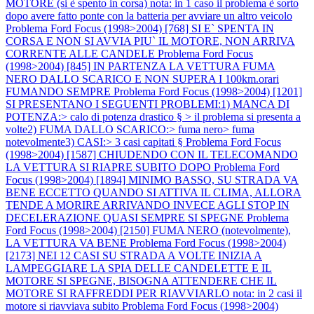
MOTORE (si è spento in corsa) nota: in 1 caso il problema è sorto
dopo avere fatto ponte con la batteria per avviare un altro veicolo
Problema Ford Focus (1998>2004) [768] SI E` SPENTA IN
CORSA E NON SI AVVIA PIU` IL MOTORE, NON ARRIVA
CORRENTE ALLE CANDELE
Problema Ford Focus
(1998>2004) [845] IN PARTENZA LA VETTURA FUMA
NERO DALLO SCARICO E NON SUPERA I 100km.orari
FUMANDO SEMPRE
Problema Ford Focus (1998>2004) [1201]
SI PRESENTANO I SEGUENTI PROBLEMI:1) MANCA DI
POTENZA:> calo di potenza drastico § > il problema si presenta a
volte2) FUMA DALLO SCARICO:> fuma nero> fuma
notevolmente3) CASI:> 3 casi capitati §
Problema Ford Focus
(1998>2004) [1587] CHIUDENDO CON IL TELECOMANDO
LA VETTURA SI RIAPRE SUBITO DOPO
Problema Ford
Focus (1998>2004) [1894] MINIMO BASSO, SU STRADA VA
BENE ECCETTO QUANDO SI ATTIVA IL CLIMA, ALLORA
TENDE A MORIRE ARRIVANDO INVECE AGLI STOP IN
DECELERAZIONE QUASI SEMPRE SI SPEGNE
Problema
Ford Focus (1998>2004) [2150] FUMA NERO (notevolmente),
LA VETTURA VA BENE
Problema Ford Focus (1998>2004)
[2173] NEI 12 CASI SU STRADA A VOLTE INIZIA A
LAMPEGGIARE LA SPIA DELLE CANDELETTE E IL
MOTORE SI SPEGNE, BISOGNA ATTENDERE CHE IL
MOTORE SI RAFFREDDI PER RIAVVIARLO nota: in 2 casi il
motore si riavviava subito
Problema Ford Focus (1998>2004)