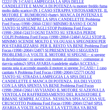
[2221] IN 3 CASI LAMPEGGIA LA SPIA DELLE
CANDELETTE E MANCA DI POTENZA (a motore freddo fuma
molto dallo scarico) IN 1 CASO STRAPPA VISTOSAMENTE, IL
MOTORE E` RUMOROSO (batte), MANCA DI POTENZA E
LAMPEGGIA SEMPRE LA SPIA CANDELETTE
Problema
Ford Focus (1998>2004) [2301] MINIMO BASSO E OGNI
TANTO SI SPEGNE AGLI STOP
Problema Ford Focus
(1998>2004) [2415] OGNI TANTO SU STRADA PERDE
COLPI
Problema Ford Focus (1998>2004) [2484] AGLI STOP IL
MINIMO SCENDE MOLTO E VA QUASI A SPEGNERSI PER
POI STABILIZZARSI, PER IL RESTO VA BENE
Problema Ford
Focus (1998>2004) [2497] SI PRESENTANO I SEGUENTI
PROBLEMI:1) A VOLTE IL MOTORE SI SPEGNE:> si spegne
in decelerazione> si spegne con motore al minimo > comunque si
riavvia subito2) SPIA AVARIA (candelette gialla) ACCESA:>
questa spia si accende quando il motore si spegne 3) CASI:> 1 caso
capitato §
Problema Ford Focus (1998>2004) [2577] OGNI
TANTO SU STRADA LAMPEGGIA LA SPIA DELLE
CANDELETTE E MANCA DI POTENZA, HA DEI VUOTI,
CON LA SPIA SPENTA VA BENE
Problema Ford Focus
(1998>2004) [2661] AVVIANDO IL MOTORE SI AZIONA LA
VENTOLA DI RAFFREDDAMENTO DEL RADIATORE E
RIMANE SEMPRE ACCESA, NESSUNA SPIA ACCESA SUL
CRUSCOTTO
Problema Ford Focus (1998>2004) [2744] SPIA
AVARIA A VOLTE ACCESA E LA VETTURA VA BENE