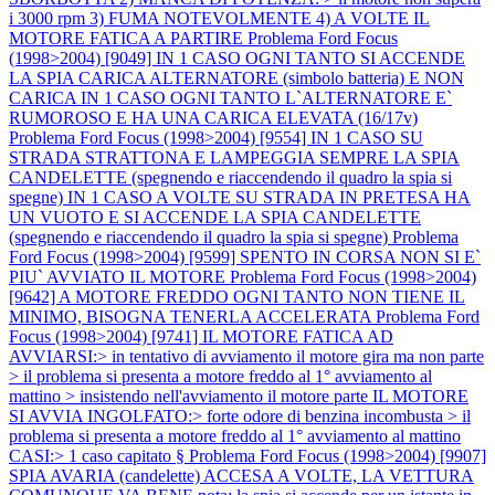
i 3000 rpm 3) FUMA NOTEVOLMENTE 4) A VOLTE IL
MOTORE FATICA A PARTIRE
Problema Ford Focus
(1998>2004) [9049] IN 1 CASO OGNI TANTO SI ACCENDE
LA SPIA CARICA ALTERNATORE (simbolo batteria) E NON
CARICA IN 1 CASO OGNI TANTO L`ALTERNATORE E`
RUMOROSO E HA UNA CARICA ELEVATA (16/17v)
Problema Ford Focus (1998>2004) [9554] IN 1 CASO SU
STRADA STRATTONA E LAMPEGGIA SEMPRE LA SPIA
CANDELETTE (spegnendo e riaccendendo il quadro la spia si
spegne) IN 1 CASO A VOLTE SU STRADA IN PRETESA HA
UN VUOTO E SI ACCENDE LA SPIA CANDELETTE
(spegnendo e riaccendendo il quadro la spia si spegne)
Problema
Ford Focus (1998>2004) [9599] SPENTO IN CORSA NON SI E`
PIU` AVVIATO IL MOTORE
Problema Ford Focus (1998>2004)
[9642] A MOTORE FREDDO OGNI TANTO NON TIENE IL
MINIMO, BISOGNA TENERLA ACCELERATA
Problema Ford
Focus (1998>2004) [9741] IL MOTORE FATICA AD
AVVIARSI:> in tentativo di avviamento il motore gira ma non parte
> il problema si presenta a motore freddo al 1° avviamento al
mattino > insistendo nell'avviamento il motore parte IL MOTORE
SI AVVIA INGOLFATO:> forte odore di benzina incombusta > il
problema si presenta a motore freddo al 1° avviamento al mattino
CASI:> 1 caso capitato §
Problema Ford Focus (1998>2004) [9907]
SPIA AVARIA (candelette) ACCESA A VOLTE, LA VETTURA