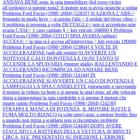
ANDAVA BENE nota: la spia immobilizer (led rosso vicino
all`orologio) si spegne nota2: il motore non si avvia neanche a spinta
Problema Ford Focus (1998>2004) [22835] SI AZIONA L'ABS:>
frenando in modo lieve > si aziona l'abs > il pedale del freno vibra >
il problema si presenta a volte DETTAGLI:> non si accendono spie
avaria CASI:> 1 caso capitato § > km veicolo 168000 §
Problema
Ford Focus (1998>2004) [23115] SPIA AVARIA (airbag)
ACCESA: > la spia si è accesa all'improvviso > km veicolo 190000
Problema Ford Focus (1998>2004) [23864] A VOLTE IN
ACCELERAZIONE (agli alti regimi) SI AVVERTE UN
NOTEVOLE CALO DI POTENZA E OGNI TANTO SI
ACCENDE LA SPI AVARIA (motore gialla), RALLENTANDO E
ACCELERANDO RICOMINCIA AD ANDARE BENE
Problema Ford Focus (1998>2004) [24184] IN
ACCELERAZIONE SI AVVERTE UN CALO DI POTENZA E
LAMPEGGIA LA SPIA CANDELETTE (spegnendo e riavviando
il motore la vettura va bene e si spegne la spia) nota: ad alte velocità
inizia a lampeggiare la spia candelette e si spegne il motore che
riparte subito
Problema Ford Focus (1998>2004) [24230]
STRAPPA E MANCA DI POTENZA, IL MOTORE BATTE E
FUMA MOLTO BIANCO (a volte nero) nota: a motore freddo fino
a quando non inizia a scaldarsi non si riscontrano problemi
Problema Ford Focus (1998>2004) [24430] DOPO AVERE
STACCATO LA BATTERIA DELLA VETTURA 30 MINUTI
CIRCA, SI E` PRESENTATO SU INIEZIONE L`ERRORE