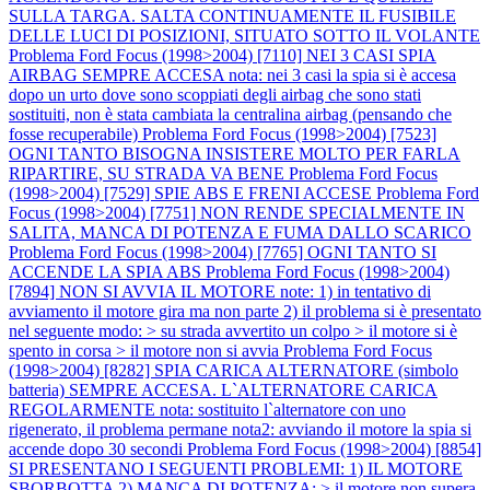
SULLA TARGA. SALTA CONTINUAMENTE IL FUSIBILE
DELLE LUCI DI POSIZIONI, SITUATO SOTTO IL VOLANTE
Problema Ford Focus (1998>2004) [7110] NEI 3 CASI SPIA
AIRBAG SEMPRE ACCESA nota: nei 3 casi la spia si è accesa
dopo un urto dove sono scoppiati degli airbag che sono stati
sostituiti, non è stata cambiata la centralina airbag (pensando che
fosse recuperabile)
Problema Ford Focus (1998>2004) [7523]
OGNI TANTO BISOGNA INSISTERE MOLTO PER FARLA
RIPARTIRE, SU STRADA VA BENE
Problema Ford Focus
(1998>2004) [7529] SPIE ABS E FRENI ACCESE
Problema Ford
Focus (1998>2004) [7751] NON RENDE SPECIALMENTE IN
SALITA, MANCA DI POTENZA E FUMA DALLO SCARICO
Problema Ford Focus (1998>2004) [7765] OGNI TANTO SI
ACCENDE LA SPIA ABS
Problema Ford Focus (1998>2004)
[7894] NON SI AVVIA IL MOTORE note: 1) in tentativo di
avviamento il motore gira ma non parte 2) il problema si è presentato
nel seguente modo: > su strada avvertito un colpo > il motore si è
spento in corsa > il motore non si avvia
Problema Ford Focus
(1998>2004) [8282] SPIA CARICA ALTERNATORE (simbolo
batteria) SEMPRE ACCESA. L`ALTERNATORE CARICA
REGOLARMENTE nota: sostituito l`alternatore con uno
rigenerato, il problema permane nota2: avviando il motore la spia si
accende dopo 30 secondi
Problema Ford Focus (1998>2004) [8854]
SI PRESENTANO I SEGUENTI PROBLEMI: 1) IL MOTORE
SBORBOTTA 2) MANCA DI POTENZA: > il motore non supera