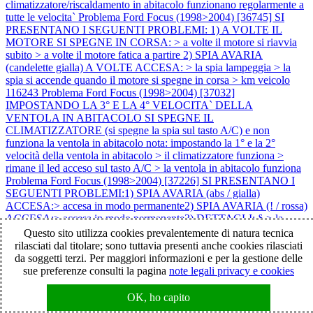
climatizzatore/riscaldamento in abitacolo funzionano regolarmente a
tutte le velocita`
Problema Ford Focus (1998>2004) [36745] SI
PRESENTANO I SEGUENTI PROBLEMI: 1) A VOLTE IL
MOTORE SI SPEGNE IN CORSA: > a volte il motore si riavvia
subito > a volte il motore fatica a partire 2) SPIA AVARIA
(candelette gialla) A VOLTE ACCESA: > la spia lampeggia > la
spia si accende quando il motore si spegne in corsa > km veicolo
116243
Problema Ford Focus (1998>2004) [37032]
IMPOSTANDO LA 3° E LA 4° VELOCITA` DELLA
VENTOLA IN ABITACOLO SI SPEGNE IL
CLIMATIZZATORE (si spegne la spia sul tasto A/C) e non
funziona la ventola in abitacolo nota: impostando la 1° e la 2°
velocità della ventola in abitacolo > il climatizzatore funziona >
rimane il led acceso sul tasto A/C > la ventola in abitacolo funziona
Problema Ford Focus (1998>2004) [37226] SI PRESENTANO I
SEGUENTI PROBLEMI:1) SPIA AVARIA (abs / gialla)
ACCESA:> accesa in modo permanente2) SPIA AVARIA (! / rossa)
ACCESA:> accesa in modo permanente3) DETTAGLI: § > la
vettura comunque va bene4) FATTO COME SEGUE SENZA
Questo sito utilizza cookies prevalentemente di natura tecnica
RISOLVERE:> sostituito il quadro strumenti con uno da recupero
rilasciati dal titolare; sono tuttavia presenti anche cookies rilasciati
5) CASI:> 1 caso capitato § > km veicolo 180000 §
Problema Ford
da soggetti terzi. Per maggiori informazioni e per la gestione delle
Focus (1998>2004) [37514] SI PRESENTANO I SEGUENTI
sue preferenze consulti la pagina
note legali privacy e cookies
PROBLEMI: 1) IL MOTORE NON SI AVVIA: > il motore parte
ma si spegne subito 2) SPIA AVARIA (candelette gialla)
OK, ho capito
LAMPEGGIANTE 3) DETTAGLI: > inizialmente mancava di