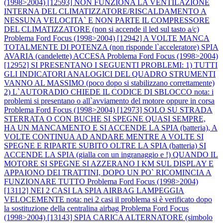
(1998>2004) [12593] NON FUNZIONA LA VENTILAZIONE
INTERNA DEL CLIMATIZZATORE/RISCALDAMENTO A
NESSUNA VELOCITA` E NON PARTE IL COMPRESSORE
DEL CLIMATIZZATORE (non si accende il led sul tasto a/c)
Problema Ford Focus (1998>2004) [12942] A VOLTE MANCA
TOTALMENTE DI POTENZA (non risponde l`acceleratore) SPIA
AVARIA (candelette) ACCESA
Problema Ford Focus (1998>2004)
[12952] SI PRESENTANO I SEGUENTI PROBLEMI: 1) TUTTI
GLI INDICATORI ANALOGICI DEL QUADRO STRUMENTI
VANNO AL MASSIMO (poco dopo si stabilizzano correttamente)
2) L`AUTORADIO CHIEDE IL CODICE DI SBLOCCO nota: i
problemi si presentano o all`avviamento del motore oppure in corsa
Problema Ford Focus (1998>2004) [12973] SOLO SU STRADA
STERRATA O CON BUCHE SI SPEGNE QUASI SEMPRE,
HA UN MANCAMENTO E SI ACCENDE LA SPIA (batteria), A
VOLTE CONTINUA AD ANDARE MENTRE A VOLTE SI
SPEGNE E RIPARTE SUBITO OLTRE LA SPIA (batteria) SI
ACCENDE LA SPIA (gialla con un ingranaggio e !) QUANDO IL
MOTORE SI SPEGNE SI AZZERANO I KM SUL DISPLAY E
APPAIONO DEI TRATTINI, DOPO UN PO` RICOMINCIA A
FUNZIONARE TUTTO
Problema Ford Focus (1998>2004)
[13112] NEI 2 CASI LA SPIA AIRBAG LAMPEGGIA
VELOCEMENTE nota: nei 2 casi il problema si è verificato dopo
la sostituzione della centralina airbag
Problema Ford Focus
(1998>2004) [13143] SPIA CARICA ALTERNATORE (simbolo