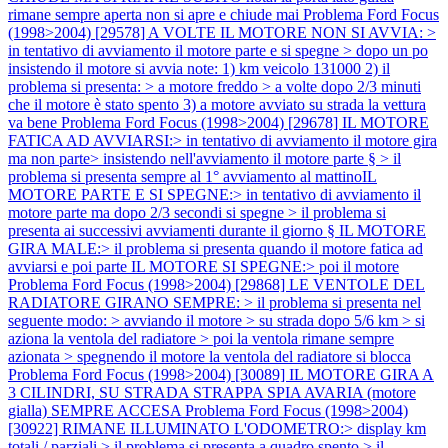
rimane sempre aperta non si apre e chiude mai
Problema Ford Focus
(1998>2004) [29578] A VOLTE IL MOTORE NON SI AVVIA: >
in tentativo di avviamento il motore parte e si spegne > dopo un po
insistendo il motore si avvia note: 1) km veicolo 131000 2) il
problema si presenta: > a motore freddo > a volte dopo 2/3 minuti
che il motore è stato spento 3) a motore avviato su strada la vettura
va bene
Problema Ford Focus (1998>2004) [29678] IL MOTORE
FATICA AD AVVIARSI:> in tentativo di avviamento il motore gira
ma non parte> insistendo nell'avviamento il motore parte § > il
problema si presenta sempre al 1° avviamento al mattinoIL
MOTORE PARTE E SI SPEGNE:> in tentativo di avviamento il
motore parte ma dopo 2/3 secondi si spegne > il problema si
presenta ai successivi avviamenti durante il giorno § IL MOTORE
GIRA MALE:> il problema si presenta quando il motore fatica ad
avviarsi e poi parte IL MOTORE SI SPEGNE:> poi il motore
Problema Ford Focus (1998>2004) [29868] LE VENTOLE DEL
RADIATORE GIRANO SEMPRE: > il problema si presenta nel
seguente modo: > avviando il motore > su strada dopo 5/6 km > si
aziona la ventola del radiatore > poi la ventola rimane sempre
azionata > spegnendo il motore la ventola del radiatore si blocca
Problema Ford Focus (1998>2004) [30089] IL MOTORE GIRA A
3 CILINDRI, SU STRADA STRAPPA SPIA AVARIA (motore
gialla) SEMPRE ACCESA
Problema Ford Focus (1998>2004)
[30922] RIMANE ILLUMINATO L'ODOMETRO:> display km
totali / parziali > il problema si presenta a quadro spento > il