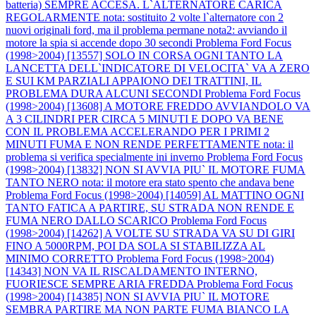
batteria) SEMPRE ACCESA. L`ALTERNATORE CARICA
REGOLARMENTE nota: sostituito 2 volte l`alternatore con 2
nuovi originali ford, ma il problema permane nota2: avviando il
motore la spia si accende dopo 30 secondi
Problema Ford Focus
(1998>2004) [13557] SOLO IN CORSA OGNI TANTO LA
LANCETTA DELL`INDICATORE DI VELOCITA` VA A ZERO
E SUI KM PARZIALI APPAIONO DEI TRATTINI, IL
PROBLEMA DURA ALCUNI SECONDI
Problema Ford Focus
(1998>2004) [13608] A MOTORE FREDDO AVVIANDOLO VA
A 3 CILINDRI PER CIRCA 5 MINUTI E DOPO VA BENE
CON IL PROBLEMA ACCELERANDO PER I PRIMI 2
MINUTI FUMA E NON RENDE PERFETTAMENTE nota: il
problema si verifica specialmente ini inverno
Problema Ford Focus
(1998>2004) [13832] NON SI AVVIA PIU` IL MOTORE FUMA
TANTO NERO nota: il motore era stato spento che andava bene
Problema Ford Focus (1998>2004) [14059] AL MATTINO OGNI
TANTO FATICA A PARTIRE, SU STRADA NON RENDE E
FUMA NERO DALLO SCARICO
Problema Ford Focus
(1998>2004) [14262] A VOLTE SU STRADA VA SU DI GIRI
FINO A 5000RPM, POI DA SOLA SI STABILIZZA AL
MINIMO CORRETTO
Problema Ford Focus (1998>2004)
[14343] NON VA IL RISCALDAMENTO INTERNO,
FUORIESCE SEMPRE ARIA FREDDA
Problema Ford Focus
(1998>2004) [14385] NON SI AVVIA PIU` IL MOTORE
SEMBRA PARTIRE MA NON PARTE FUMA BIANCO LA