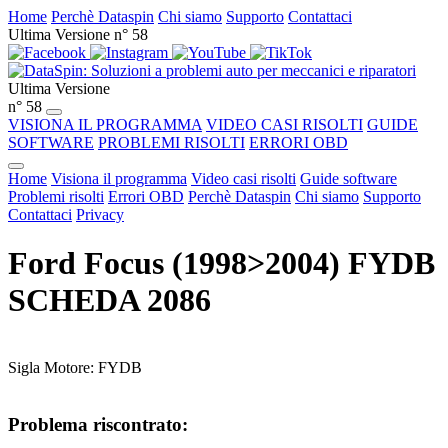
Home
Perchè Dataspin
Chi siamo
Supporto
Contattaci
Ultima Versione n° 58
Ultima Versione
n° 58
VISIONA IL PROGRAMMA
VIDEO CASI RISOLTI
GUIDE
SOFTWARE
PROBLEMI RISOLTI
ERRORI OBD
Home
Visiona il programma
Video casi risolti
Guide software
Problemi risolti
Errori OBD
Perchè Dataspin
Chi siamo
Supporto
Contattaci
Privacy
Ford Focus (1998>2004) FYDB
SCHEDA 2086
Sigla Motore: FYDB
Problema riscontrato: