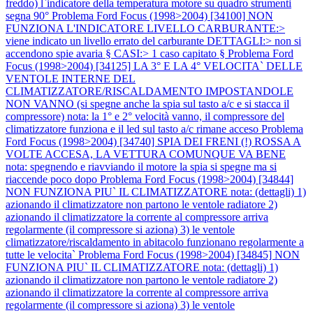
freddo) l`indicatore della temperatura motore su quadro strumenti
segna 90°
Problema Ford Focus (1998>2004) [34100] NON
FUNZIONA L'INDICATORE LIVELLO CARBURANTE:>
viene indicato un livello errato del carburante DETTAGLI:> non si
accendono spie avaria § CASI:> 1 caso capitato §
Problema Ford
Focus (1998>2004) [34125] LA 3° E LA 4° VELOCITA` DELLE
VENTOLE INTERNE DEL
CLIMATIZZATORE/RISCALDAMENTO IMPOSTANDOLE
NON VANNO (si spegne anche la spia sul tasto a/c e si stacca il
compressore) nota: la 1° e 2° velocità vanno, il compressore del
climatizzatore funziona e il led sul tasto a/c rimane acceso
Problema
Ford Focus (1998>2004) [34740] SPIA DEI FRENI (!) ROSSA A
VOLTE ACCESA, LA VETTURA COMUNQUE VA BENE
nota: spegnendo e riavviando il motore la spia si spegne ma si
riaccende poco dopo
Problema Ford Focus (1998>2004) [34844]
NON FUNZIONA PIU` IL CLIMATIZZATORE nota: (dettagli) 1)
azionando il climatizzatore non partono le ventole radiatore 2)
azionando il climatizzatore la corrente al compressore arriva
regolarmente (il compressore si aziona) 3) le ventole
climatizzatore/riscaldamento in abitacolo funzionano regolarmente a
tutte le velocita`
Problema Ford Focus (1998>2004) [34845] NON
FUNZIONA PIU` IL CLIMATIZZATORE nota: (dettagli) 1)
azionando il climatizzatore non partono le ventole radiatore 2)
azionando il climatizzatore la corrente al compressore arriva
regolarmente (il compressore si aziona) 3) le ventole