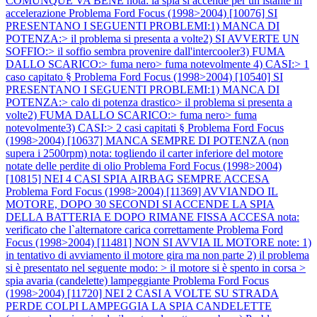
COMUNQUE VA BENE nota: la spia si accende per un istante in
accelerazione
Problema Ford Focus (1998>2004) [10076] SI
PRESENTANO I SEGUENTI PROBLEMI:1) MANCA DI
POTENZA:> il problema si presenta a volte2) SI AVVERTE UN
SOFFIO:> il soffio sembra provenire dall'intercooler3) FUMA
DALLO SCARICO:> fuma nero> fuma notevolmente 4) CASI:> 1
caso capitato §
Problema Ford Focus (1998>2004) [10540] SI
PRESENTANO I SEGUENTI PROBLEMI:1) MANCA DI
POTENZA:> calo di potenza drastico> il problema si presenta a
volte2) FUMA DALLO SCARICO:> fuma nero> fuma
notevolmente3) CASI:> 2 casi capitati §
Problema Ford Focus
(1998>2004) [10637] MANCA SEMPRE DI POTENZA (non
supera i 2500rpm) nota: togliendo il carter inferiore del motore
notate delle perdite di olio
Problema Ford Focus (1998>2004)
[10815] NEI 4 CASI SPIA AIRBAG SEMPRE ACCESA
Problema Ford Focus (1998>2004) [11369] AVVIANDO IL
MOTORE, DOPO 30 SECONDI SI ACCENDE LA SPIA
DELLA BATTERIA E DOPO RIMANE FISSA ACCESA nota:
verificato che l`alternatore carica correttamente
Problema Ford
Focus (1998>2004) [11481] NON SI AVVIA IL MOTORE note: 1)
in tentativo di avviamento il motore gira ma non parte 2) il problema
si è presentato nel seguente modo: > il motore si è spento in corsa >
spia avaria (candelette) lampeggiante
Problema Ford Focus
(1998>2004) [11720] NEI 2 CASI A VOLTE SU STRADA
PERDE COLPI LAMPEGGIA LA SPIA CANDELETTE