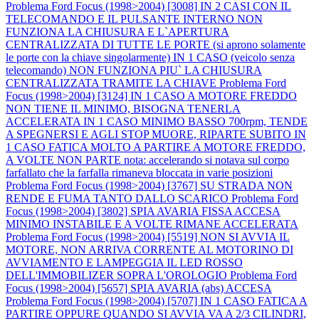
Problema Ford Focus (1998>2004) [3008] IN 2 CASI CON IL
TELECOMANDO E IL PULSANTE INTERNO NON
FUNZIONA LA CHIUSURA E L`APERTURA
CENTRALIZZATA DI TUTTE LE PORTE (si aprono solamente
le porte con la chiave singolarmente) IN 1 CASO (veicolo senza
telecomando) NON FUNZIONA PIU` LA CHIUSURA
CENTRALIZZATA TRAMITE LA CHIAVE
Problema Ford
Focus (1998>2004) [3124] IN 1 CASO A MOTORE FREDDO
NON TIENE IL MINIMO, BISOGNA TENERLA
ACCELERATA IN 1 CASO MINIMO BASSO 700rpm, TENDE
A SPEGNERSI E AGLI STOP MUORE, RIPARTE SUBITO IN
1 CASO FATICA MOLTO A PARTIRE A MOTORE FREDDO,
A VOLTE NON PARTE nota: accelerando si notava sul corpo
farfallato che la farfalla rimaneva bloccata in varie posizioni
Problema Ford Focus (1998>2004) [3767] SU STRADA NON
RENDE E FUMA TANTO DALLO SCARICO
Problema Ford
Focus (1998>2004) [3802] SPIA AVARIA FISSA ACCESA
MINIMO INSTABILE E A VOLTE RIMANE ACCELERATA
Problema Ford Focus (1998>2004) [5519] NON SI AVVIA IL
MOTORE, NON ARRIVA CORRENTE AL MOTORINO DI
AVVIAMENTO E LAMPEGGIA IL LED ROSSO
DELL'IMMOBILIZER SOPRA L'OROLOGIO
Problema Ford
Focus (1998>2004) [5657] SPIA AVARIA (abs) ACCESA
Problema Ford Focus (1998>2004) [5707] IN 1 CASO FATICA A
PARTIRE OPPURE QUANDO SI AVVIA VA A 2/3 CILINDRI,