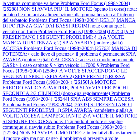
la vettura comunque va bene
Problema Ford Focus (1998>2004)
[25288] NON SI AVVIA PIU` IL MOTORE (spento in corsa) nota:
notato che non arriva alimentazione alla pompa benzina all' interno
del serbatoio
Problema Ford Focus (1998>2004) [25313] MANCA
DI POTENZA GIA` DAI BASSI REGIMI nota: comunque il
veicolo non fuma
Problema Ford Focus (1998>2004) [25750] § SI
PRESENTANO I SEGUENTI PROBLEMI: § 1) A VOLTE
MANCA DI POTENZA § 2) SPIA AVARIA (motore gialla)
ACCESA
Problema Ford Focus (1998>2004) [25763] MANCA DI
POTENZA:> calo lieve di potenza> il problema è permanenteSPIA
AVARIA (motore / gialla) ACCESA:> accesa in modo permanente
CASI:> 1 caso capitato § > km veicolo 117000 §
Problema Ford
Focus (1998>2004) [25860] A VOLTE SI ACCENDONO LE
SEGUENTI SPIE: 1) SPIA ABS 2) SPIA FRENI (!) ROSSA
Problema Ford Focus (1998>2004) [26150] A MOTORE
FREDDO FATICA A PARTIRE, POI SI AVVIA PER POCHI
SECONDI A 2/3 CILINDRI (dopo gira regolarmente)
Problema
Ford Focus (1998>2004) [26244] SPIA ABS SEMPRE ACCESA
Problema Ford Focus (1998>2004) [26393] SI PRESENTANO I
SEGUENTI PROBLEMI: 1) SPIA AVARIA (candelette gialla) A
VOLTE ACCESA LAMPEGGIANTE 2) A VOLTE IL MOTORE
SI SPEGNE IN CORSA note: 1) quando il motore si spegne
comunque si riavvia subito
Problema Ford Focus (1998>2004)
[27236] NON SI AVVIA IL MOTORE:> in tentativi di avviamento
il motore gira ma non parte> il problema si presenta a volte