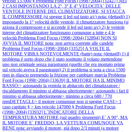
veicolo 137000 §
Problema Ford Focus (1998>2004) [32427] NEI
2 CASI IMPOSTANDO LA 2°, 3° E 4° VELOCITA` DELLE
VENTOLE INTERNE DEL CLIMATIZZATORE, SI STACCA
IL COMPRESSORE (si spegne il led sul tasto a/c) nota: (dettagli) 1)
impostando la 1° velocità delle ventole, il climatizzatore funziona (si
aziona il compressore e si accende il led sul tasto a/c) 2) le ventole
interne del climatizzatore funzionano comunque a tutte e 4 le
velocità
Problema Ford Focus (1998>2004) [32894] NON SI
AVVIA IL MOTORE nota: non arriva corrente alle candele
Problema Ford Focus (1998>2004) [33525] A VOLTE IL
MOTORE VIBRA NOTEVOLMENTE (batte) nota: (dettaglI) 1) il
problema è sorto dopo che è stato sostituito il volano mettendone
uno non originale senza parastrappi (quello che era montato prima
sul veicolo aveva il parastrappi) 2) il problema si nota a circa 1500
rpm in rilascio premendo la frizione per cambiare marcia
Problema
Ford Focus (1998>2004) [33639] IL MOTORE HA IL MINIMO
BASSO:> azionando la ventola in abitacolo del climatizzatore /
riscaldamento il minimo si abbassa ulteriormente> azionando i fari il
minimo si abbassa ulteriormente> minimo a circa 680 / 770
rpmDETTAGLI:> il motore comunque non si spegne CASI:> 1
caso capitato § > km veicolo 147000 §
Problema Ford Focus
(1998>2004) [33932] L`INDICATORE DELLA
TEMPERATURA MOTORE (sul quadro strumenti) E` A 90°, MA
IL MOTORE E` FREDDO, LA VETTURA COMUNQUE VA
BENE nota: avviando il motore, già dopo 2/3 minuti (a motore