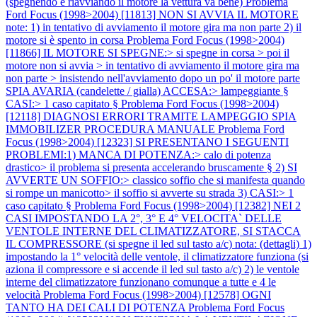
(spegnendo e riavviando il motore la vettura va bene)
Problema
Ford Focus (1998>2004) [11813] NON SI AVVIA IL MOTORE
note: 1) in tentativo di avviamento il motore gira ma non parte 2) il
motore si è spento in corsa
Problema Ford Focus (1998>2004)
[11866] IL MOTORE SI SPEGNE:> si spegne in corsa > poi il
motore non si avvia > in tentativo di avviamento il motore gira ma
non parte > insistendo nell'avviamento dopo un po' il motore parte
SPIA AVARIA (candelette / gialla) ACCESA:> lampeggiante §
CASI:> 1 caso capitato §
Problema Ford Focus (1998>2004)
[12118] DIAGNOSI ERRORI TRAMITE LAMPEGGIO SPIA
IMMOBILIZER PROCEDURA MANUALE
Problema Ford
Focus (1998>2004) [12323] SI PRESENTANO I SEGUENTI
PROBLEMI:1) MANCA DI POTENZA:> calo di potenza
drastico> il problema si presenta accelerando bruscamente § 2) SI
AVVERTE UN SOFFIO:> classico soffio che si manifesta quando
si rompe un manicotto> il soffio si avverte su strada 3) CASI:> 1
caso capitato §
Problema Ford Focus (1998>2004) [12382] NEI 2
CASI IMPOSTANDO LA 2°, 3° E 4° VELOCITA` DELLE
VENTOLE INTERNE DEL CLIMATIZZATORE, SI STACCA
IL COMPRESSORE (si spegne il led sul tasto a/c) nota: (dettagli) 1)
impostando la 1° velocità delle ventole, il climatizzatore funziona (si
aziona il compressore e si accende il led sul tasto a/c) 2) le ventole
interne del climatizzatore funzionano comunque a tutte e 4 le
velocità
Problema Ford Focus (1998>2004) [12578] OGNI
TANTO HA DEI CALI DI POTENZA
Problema Ford Focus