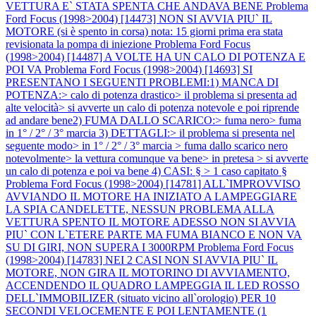
VETTURA E` STATA SPENTA CHE ANDAVA BENE
Problema
Ford Focus (1998>2004) [14473] NON SI AVVIA PIU` IL
MOTORE (si è spento in corsa) nota: 15 giorni prima era stata
revisionata la pompa di iniezione
Problema Ford Focus
(1998>2004) [14487] A VOLTE HA UN CALO DI POTENZA E
POI VA
Problema Ford Focus (1998>2004) [14693] SI
PRESENTANO I SEGUENTI PROBLEMI:1) MANCA DI
POTENZA:> calo di potenza drastico> il problema si presenta ad
alte velocità> si avverte un calo di potenza notevole e poi riprende
ad andare bene2) FUMA DALLO SCARICO:> fuma nero> fuma
in 1° / 2° / 3° marcia 3) DETTAGLI:> il problema si presenta nel
seguente modo> in 1° / 2° / 3° marcia > fuma dallo scarico nero
notevolmente> la vettura comunque va bene> in pretesa > si avverte
un calo di potenza e poi va bene 4) CASI: § > 1 caso capitato §
Problema Ford Focus (1998>2004) [14781] ALL`IMPROVVISO
AVVIANDO IL MOTORE HA INIZIATO A LAMPEGGIARE
LA SPIA CANDELETTE, NESSUN PROBLEMA ALLA
VETTURA SPENTO IL MOTORE ADESSO NON SI AVVIA
PIU` CON L`ETERE PARTE MA FUMA BIANCO E NON VA
SU DI GIRI, NON SUPERA I 3000RPM
Problema Ford Focus
(1998>2004) [14783] NEI 2 CASI NON SI AVVIA PIU` IL
MOTORE, NON GIRA IL MOTORINO DI AVVIAMENTO,
ACCENDENDO IL QUADRO LAMPEGGIA IL LED ROSSO
DELL`IMMOBILIZER (situato vicino all`orologio) PER 10
SECONDI VELOCEMENTE E POI LENTAMENTE (1