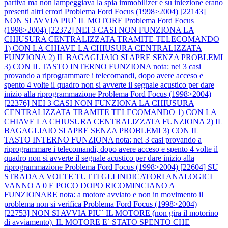
partiva ma non lampeggiava la spia immobilizer e su iniezione erano
presenti altri errori
Problema Ford Focus (1998>2004) [22143]
NON SI AVVIA PIU` IL MOTORE
Problema Ford Focus
(1998>2004) [22372] NEI 3 CASI NON FUNZIONA LA
CHIUSURA CENTRALIZZATA TRAMITE TELECOMANDO
1) CON LA CHIAVE LA CHIUSURA CENTRALIZZATA
FUNZIONA 2) IL BAGAGLIAIO SI APRE SENZA PROBLEMI
3) CON IL TASTO INTERNO FUNZIONA nota: nei 3 casi
provando a riprogrammare i telecomandi, dopo avere acceso e
spento 4 volte il quadro non si avverte il segnale acustico per dare
inizio alla riprogrammazione
Problema Ford Focus (1998>2004)
[22376] NEI 3 CASI NON FUNZIONA LA CHIUSURA
CENTRALIZZATA TRAMITE TELECOMANDO 1) CON LA
CHIAVE LA CHIUSURA CENTRALIZZATA FUNZIONA 2) IL
BAGAGLIAIO SI APRE SENZA PROBLEMI 3) CON IL
TASTO INTERNO FUNZIONA nota: nei 3 casi provando a
riprogrammare i telecomandi, dopo avere acceso e spento 4 volte il
quadro non si avverte il segnale acustico per dare inizio alla
riprogrammazione
Problema Ford Focus (1998>2004) [22604] SU
STRADA A VOLTE TUTTI GLI INDICATORI ANALOGICI
VANNO A 0 E POCO DOPO RICOMINCIANO A
FUNZIONARE nota: a motore avviato e non in movimento il
problema non si verifica
Problema Ford Focus (1998>2004)
[22753] NON SI AVVIA PIU` IL MOTORE (non gira il motorino
di avviamento). IL MOTORE E` STATO SPENTO CHE