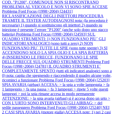
COD. "P1200", COMUNQUE NON SI RISCONTRANO
PROBLEMA AL VEICOLO E NON VI SONO SPIE ACCESE
Problema Ford Focus (1998>2004) [24431]
RICLASSIFICAZIONE DEGLI INIETTORI PROCEDURA
TRAMITE IL TESTER AUTODIAGNOSI nota: (la procedura è
necessaria) 1) quando si sostituiscono gli iniettori 2) quando su
iniezione è presente l`errore "P1200" (anche solo dopo uno stacco
batteria)
Problema Ford Focus (1998>2004) [24593] SUL
QUADRO STRUMENTI: 1) NON FUNZIONANO PIU` GLI
INDICATORI ANALOGICI (sono tutti a zero) 2) NON
FUNZIONANO PIU` TUTTE LE SPIE (sono tutte spente) 3) SI
ACCENDONO SOLO LA SPIA OLIO E LA SPIA BATTERIA
4) INSERENDO LE FRECCE, FUNZIONANO LE SPIE
DELLE FRECCE SUL QUADRO STRUMENTI
Problema Ford
Focus (1998>2004) [24781] IL QUADRO STRUMENTI E`
COMPLETAMENTE SPENTO (tutti gli indicatori analogici sono a
0) nota: capita che spegnendo e riaccendendo il quadro alcune volte,
ricominci a funzionare
Problema Ford Focus (1998>2004) [25203]
SPIA AVARIA (airbag) ACCESA: > la spia a volte lampeggia > fa
1 lampeggio > fa una pausa > fa 3 lampeggi > ripete 5 volte questi
lampeggi > poi la spia rimane accesa in modo permanente
ATTENZIONE: > la spia avaria (airbag) si è accesa dopo un urto >
CON L'URTO SONO INTERVENUTI GLI AIRBAG: > del
sedile passeggero
Problema Ford Focus (1998>2004) [25240] NEI
2 CASI SPIA AVARIA (motore gialla) ACCESA note: 1) nei 2 casi