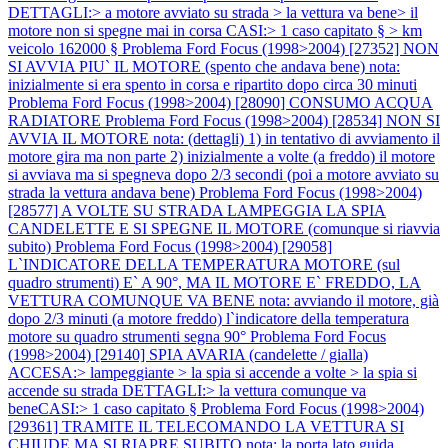
DETTAGLI:> a motore avviato su strada > la vettura va bene> il
motore non si spegne mai in corsa CASI:> 1 caso capitato § > km
veicolo 162000 §
Problema Ford Focus (1998>2004) [27352] NON
SI AVVIA PIU` IL MOTORE (spento che andava bene) nota:
inizialmente si era spento in corsa e ripartito dopo circa 30 minuti
Problema Ford Focus (1998>2004) [28090] CONSUMO ACQUA
RADIATORE
Problema Ford Focus (1998>2004) [28534] NON SI
AVVIA IL MOTORE nota: (dettagli) 1) in tentativo di avviamento il
motore gira ma non parte 2) inizialmente a volte (a freddo) il motore
si avviava ma si spegneva dopo 2/3 secondi (poi a motore avviato su
strada la vettura andava bene)
Problema Ford Focus (1998>2004)
[28577] A VOLTE SU STRADA LAMPEGGIA LA SPIA
CANDELETTE E SI SPEGNE IL MOTORE (comunque si riavvia
subito)
Problema Ford Focus (1998>2004) [29058]
L`INDICATORE DELLA TEMPERATURA MOTORE (sul
quadro strumenti) E` A 90°, MA IL MOTORE E` FREDDO, LA
VETTURA COMUNQUE VA BENE nota: avviando il motore, già
dopo 2/3 minuti (a motore freddo) l`indicatore della temperatura
motore su quadro strumenti segna 90°
Problema Ford Focus
(1998>2004) [29140] SPIA AVARIA (candelette / gialla)
ACCESA:> lampeggiante > la spia si accende a volte > la spia si
accende su strada DETTAGLI:> la vettura comunque va
beneCASI:> 1 caso capitato §
Problema Ford Focus (1998>2004)
[29361] TRAMITE IL TELECOMANDO LA VETTURA SI
CHIUDE MA SI RIAPRE SUBITO nota: la porta lato guida