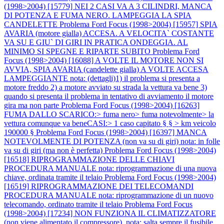
(1998>2004) [15779] NEI 2 CASI VA A 3 CILINDRI, MANCA
DI POTENZA E FUMA NERO. LAMPEGGIA LA SPIA
CANDELETTE
Problema Ford Focus (1998>2004) [15957] SPIA
AVARIA (motore gialla) ACCESA. A VELOCITA` COSTANTE
VA SU E GIU` DI GIRI IN PRATICA ONDEGGIA. AL
MINIMO SI SPEGNE E RIPARTE SUBITO
Problema Ford
Focus (1998>2004) [16088] A VOLTE IL MOTORE NON SI
AVVIA, SPIA AVARIA (candelette gialla) A VOLTE ACCESA
LAMPEGGIANTE nota: (dettagli)1) il problema si presenta a
motore freddo 2) a motore avviato su strada la vettura va bene 3)
quando si presenta il problema in tentativo di avviamento il motore
gira ma non parte
Problema Ford Focus (1998>2004) [16263]
FUMA DALLO SCARICO:> fuma nero> fuma notevolmente> la
vettura comunque va beneCASI:> 1 caso capitato § § > km veicolo
190000 §
Problema Ford Focus (1998>2004) [16397] MANCA
NOTEVOLMENTE DI POTENZA (non va su di giri) nota: in folle
va su di giri (ma non è perfetta)
Problema Ford Focus (1998>2004)
[16518] RIPROGRAMMAZIONE DELLE CHIAVI
PROCEDURA MANUALE nota: riprogrammazione di una nuova
chiave, ordinata tramite il telaio
Problema Ford Focus (1998>2004)
[16519] RIPROGRAMMAZIONE DEI TELECOMANDI
PROCEDURA MANUALE nota: riprogrammazione di un nuovo
telecomando, ordinato tramite il telaio
Problema Ford Focus
(1998>2004) [17234] NON FUNZIONA IL CLIMATIZZATORE
(non viene alimentato il compressore). nota: salta sempre il fusibile