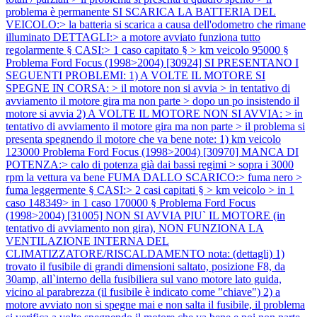
problema è permanente SI SCARICA LA BATTERIA DEL
VEICOLO:> la batteria si scarica a causa dell'odometro che rimane
illuminato DETTAGLI:> a motore avviato funziona tutto
regolarmente § CASI:> 1 caso capitato § > km veicolo 95000 §
Problema Ford Focus (1998>2004) [30924] SI PRESENTANO I
SEGUENTI PROBLEMI: 1) A VOLTE IL MOTORE SI
SPEGNE IN CORSA: > il motore non si avvia > in tentativo di
avviamento il motore gira ma non parte > dopo un po insistendo il
motore si avvia 2) A VOLTE IL MOTORE NON SI AVVIA: > in
tentativo di avviamento il motore gira ma non parte > il problema si
presenta spegnendo il motore che va bene note: 1) km veicolo
123000
Problema Ford Focus (1998>2004) [30970] MANCA DI
POTENZA:> calo di potenza già dai bassi regimi > sopra i 3000
rpm la vettura va bene FUMA DALLO SCARICO:> fuma nero >
fuma leggermente § CASI:> 2 casi capitati § > km veicolo > in 1
caso 148349> in 1 caso 170000 §
Problema Ford Focus
(1998>2004) [31005] NON SI AVVIA PIU` IL MOTORE (in
tentativo di avviamento non gira), NON FUNZIONA LA
VENTILAZIONE INTERNA DEL
CLIMATIZZATORE/RISCALDAMENTO nota: (dettagli) 1)
trovato il fusibile di grandi dimensioni saltato, posizione F8, da
30amp, all`interno della fusibiliera sul vano motore lato guida,
vicino al parabrezza (il fusibile è indicato come "chiave") 2) a
motore avviato non si spegne mai e non salta il fusibile, il problema