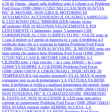
n.58 da 10amp., situato sulla fusibilera sotto il volante a sx
Problema
Ford Focus (1998>2004) [17292] NEI 2 CASI NON SI AVVIA
PIU` IL MOTORE, NON GIRA IL MOTORINO DI
AVVIAMENTO, ACCENDENDO IL QUADRO LAMPEGGIA
IL LED ROSSO DELL`IMMOBILIZER (situato vicino
all`orologio) PER 10 SECONDI VELOCEMENTE E POI
LENTAMENTE (1 lampeggio, pausa, 5 lampeggi) CHE
CORRISPONDE AL COD.15 RIPETUTO PIU` VOLTE nota: in
1 caso il motore si è spento in manovra in 1 caso il problema si è
verificato dopo che si è scaricata la batteria
Problema Ford Focus
(1998>2004) [17364] NON SI AVVIA PIU` IL MOTORE nota: era
stata spenta che andava bene
Problema Ford Focus (1998>2004)
[17559] NEI 2 CASI IL MOTORE GIRA SEMPRE A 2
CILINDRI note: 1) km veicolo: > in 1 caso 169043 > in 1 caso
120000 VA SEMPRE A 3 CILINDRI
Problema Ford Focus
(1998>2004) [18074] A 120KM ORARI L`INDICATORE DI
TEMPERATURA (sul quadro strumenti) VA AL MAX (il motore
comunque non va su di temperatura), LA VETTURA VA BENE
nota: il problema si verifica a qualsiasi temperatura del motore, basta
superare i 120km orari
Problema Ford Focus (1998>2004) [18261]
NON FUNZIONA PIU` IL CLIMATIZZATORE, PREMENDO
IL TASTO A/C NON SI ACCENDE IL LED nota: non arriva
corrente al compressore
Problema Ford Focus (1998>2004) [18431]
SPIA AVARIA (motore gialla) SEMPRE ACCESA, LA
VETTURA COMUNQUE VA BENE
Problema Ford Focus