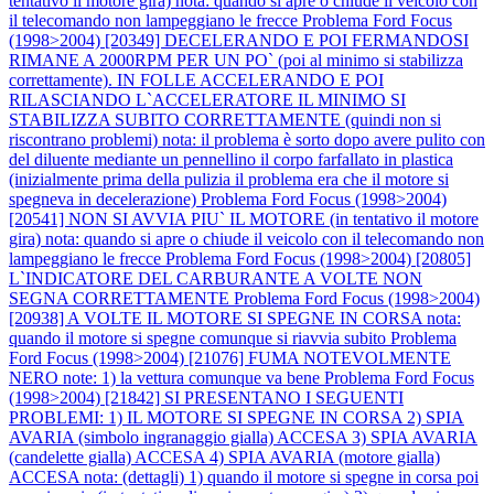
tentativo il motore gira) nota: quando si apre o chiude il veicolo con
il telecomando non lampeggiano le frecce
Problema Ford Focus
(1998>2004) [20349] DECELERANDO E POI FERMANDOSI
RIMANE A 2000RPM PER UN PO` (poi al minimo si stabilizza
correttamente). IN FOLLE ACCELERANDO E POI
RILASCIANDO L`ACCELERATORE IL MINIMO SI
STABILIZZA SUBITO CORRETTAMENTE (quindi non si
riscontrano problemi) nota: il problema è sorto dopo avere pulito con
del diluente mediante un pennellino il corpo farfallato in plastica
(inizialmente prima della pulizia il problema era che il motore si
spegneva in decelerazione)
Problema Ford Focus (1998>2004)
[20541] NON SI AVVIA PIU` IL MOTORE (in tentativo il motore
gira) nota: quando si apre o chiude il veicolo con il telecomando non
lampeggiano le frecce
Problema Ford Focus (1998>2004) [20805]
L`INDICATORE DEL CARBURANTE A VOLTE NON
SEGNA CORRETTAMENTE
Problema Ford Focus (1998>2004)
[20938] A VOLTE IL MOTORE SI SPEGNE IN CORSA nota:
quando il motore si spegne comunque si riavvia subito
Problema
Ford Focus (1998>2004) [21076] FUMA NOTEVOLMENTE
NERO note: 1) la vettura comunque va bene
Problema Ford Focus
(1998>2004) [21842] SI PRESENTANO I SEGUENTI
PROBLEMI: 1) IL MOTORE SI SPEGNE IN CORSA 2) SPIA
AVARIA (simbolo ingranaggio gialla) ACCESA 3) SPIA AVARIA
(candelette gialla) ACCESA 4) SPIA AVARIA (motore gialla)
ACCESA nota: (dettagli) 1) quando il motore si spegne in corsa poi