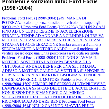
Problemi e soluzioni auto: Ford Focus
(1998>2004)
Problema Ford Focus (1998>2004) [249] MANCA DI
POTENZA:> calo di potenza drastico> il veicolo non supera gli
80/90 km/h §
Problema Ford Focus (1998>2004) [319] IN 2 CASI
FINO AD UN CERTO REGIME IN ACCELERAZIONE
STRAPPA, TENDE AD ANDARE A 3 CILINDRI, OLTRE VA
MEGLIO IN 3 CASI VA SEMPRE A 3 CILINDRI IN 2 CASI
STRAPPA IN ACCELERAZIONE (sembra andare a 3 cilindri)
SPECIALMENTE A MOTORE CALDO nota: il problema si
verifica spesso dopo una lunga percorrenza a velocità sostenuta
Problema Ford Focus (1998>2004) [494] NON SI AVVIA IL
MOTORE, SOSTITUITA LA POMPA BENZINA E LA
VETTURA E` ANDATA BENE PER UNA SETTIMANA,
ADESSO A MOTORE CALDO LA VETTURA SI SPEGNE IN
CORSA, PER FARLA RIPARTIRE BISOGNA ATTENDERE
CHE SI RAFFREDDI IL MOTORE
Problema Ford Focus
(1998>2004) [509] SEMPRE PIU` SPESSO ALL`IMPROVVISO
LAMPEGGIA LA SPIA CANDELETTE E L`ACCELERATORE
NON RISPONDE E RIMANE SOLO AL MINIMO,
SPEGNENDO E RIACCENDENDO IL QUADRO A VOLTE
RICOMINCIA AD ANDARE BENE
Problema Ford Focus
(1998>2004) [614] NEI 12 CASI NON SI AVVIA PIU` IL