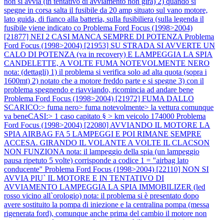
non si avvia (in tentativo di avviamento non gira) 2) quando si
spegne in corsa salta il fusibile da 20 amp situato sul vano motore,
lato guida, di fianco alla batteria, sulla fusibiliera (sulla legenda il
fusibile viene indicato co
Problema Ford Focus (1998>2004)
[21877] NEI 2 CASI MANCA SEMPRE DI POTENZA
Problema
Ford Focus (1998>2004) [21953] SU STRADA SI AVVERTE UN
CALO DI POTENZA (va in recovery) E LAMPEGGIA LA SPIA
CANDELETTE, A VOLTE FUMA NOTEVOLMENTE NERO
nota: (dettagli) 1) il problema si verifica solo ad alta quota (sopra i
1600mt) 2) notato che a motore freddo parte e si spegne 3) con il
problema spegnendo e riavviando, ricomincia ad andare bene
Problema Ford Focus (1998>2004) [21972] FUMA DALLO
SCARICO:> fuma nero> fuma notevolmente> la vettura comunque
va beneCASI:> 1 caso capitato § > km veicolo 174000
Problema
Ford Focus (1998>2004) [22080] AVVIANDO IL MOTORE LA
SPIA AIRBAG FA 5 LAMPEGGI E POI RIMANE SEMPRE
ACCESA. GIRANDO IL VOLANTE A VOLTE IL CLACSON
NON FUNZIONA nota: il lampeggio della spia (un lampeggio
pausa ripetuto 5 volte) corrisponde a codice 1 = "airbag lato
conducente"
Problema Ford Focus (1998>2004) [22110] NON SI
AVVIA PIU` IL MOTORE E IN TENTATIVO DI
AVVIAMENTO LAMPEGGIA LA SPIA IMMOBILIZER (led
rosso vicino all`orologio) nota: il problema si è presentato dopo
avere sostituito la pompa di iniezione e la centralina pompa (messa
rigenerata ford), comunque anche prima del cambio il motore non