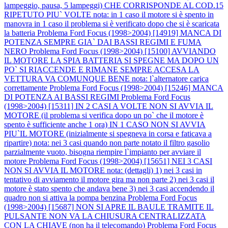
lampeggio, pausa, 5 lampeggi) CHE CORRISPONDE AL COD.15
RIPETUTO PIU` VOLTE nota: in 1 caso il motore si è spento in
manovra in 1 caso il problema si è verificato dopo che si è scaricata
la batteria
Problema Ford Focus (1998>2004) [14919] MANCA DI
POTENZA SEMPRE GIA` DAI BASSI REGIMI E FUMA
NERO
Problema Ford Focus (1998>2004) [15100] AVVIANDO
IL MOTORE LA SPIA BATTERIA SI SPEGNE MA DOPO UN
PO` SI RIACCENDE E RIMANE SEMPRE ACCESA LA
VETTURA VA COMUNQUE BENE nota: l`alternatore carica
correttamente
Problema Ford Focus (1998>2004) [15246] MANCA
DI POTENZA AI BASSI REGIMI
Problema Ford Focus
(1998>2004) [15311] IN 2 CASI A VOLTE NON SI AVVIA IL
MOTORE (il problema si verifica dopo un po` che il motore è
spento è sufficiente anche 1 ora) IN 1 CASO NON SI AVVIA
PIU`IL MOTORE (inizialmente si spegneva in corsa e faticava a
ripartire) nota: nei 3 casi quando non parte notato il filtro gasolio
parzialmente vuoto, bisogna riempire l`impianto per avviare il
motore
Problema Ford Focus (1998>2004) [15651] NEI 3 CASI
NON SI AVVIA IL MOTORE nota: (dettagli) 1) nei 3 casi in
tentativo di avviamento il motore gira ma non parte 2) nei 3 casi il
motore è stato spento che andava bene 3) nei 3 casi accendendo il
quadro non si attiva la pompa benzina
Problema Ford Focus
(1998>2004) [15687] NON SI APRE IL BAULE TRAMITE IL
PULSANTE NON VA LA CHIUSURA CENTRALIZZATA
CON LA CHIAVE (non ha il telecomando)
Problema Ford Focus