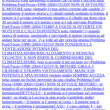
si verifica a volte spegnendo il motore che va bene e poi non parte
Problema Ford Focus (1998>2004) [31359] NON SI AVVIA PIU`
IL MOTORE nota: (dettagli) 1) non arriva corrente alle candele 2)
inizialmente il motore girava a 3 cilindri quindi sostituito la bobina, il
motore si è avviato regolarmente girando a 4 cilindri ma dopo circa
30 secondi il motore si è spento e non si è più riavviato
Problema
Ford Focus (1998>2004) [31460] A VOLTE SI AVVERTE UN
NOTEVOLE CALO DI POTENZA nota: (dettagli) 1) quando
manca di potenza, spegnendo e riavviando il motore ricomincia ad
andare bene per un po` 2) a volte ad alte velocità strappa
Problema
Ford Focus (1998>2004) [32152] NON FUNZIONA LA
VENTILAZIONE INTERNA DEL
CLIMATIZZATORE/RISCALDAMENTO A NESSUNA
VELOCITA` E NON PARTE IL COMPRESSORE DEL
CLIMATIZZATORE (non si accende il led sul tasto a/c)
Problema
Ford Focus (1998>2004) [32155] IL MOTORE GIRA A 3
CILINDRI E STRAPPA VISTOSAMENTE, MANCA DI
POTENZA E SPIA AVARIA (motore gialla) SEMPRE ACCESA
nota: notato un fischio provenire da una cinghia
Problema Ford
Focus (1998>2004) [32401] NON SI AVVIA IL MOTORE:> in
tentativo di avviamento il motore gira ma non parte> il problema è
permanenteDETTAGLI:> il problema si è presentato nel seguente
modo> su strada si è accesa la spia avaria (candelette gialla)
lampeggiante > il motore si è spento in corsa > il motore non si
avvia > il problema è permanenteCASI:> 1 caso capitato § > km