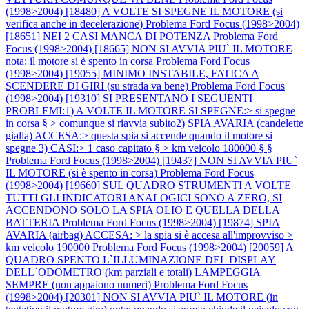
(1998>2004) [18480] A VOLTE SI SPEGNE IL MOTORE (si
verifica anche in decelerazione)
Problema Ford Focus (1998>2004)
[18651] NEI 2 CASI MANCA DI POTENZA
Problema Ford
Focus (1998>2004) [18665] NON SI AVVIA PIU` IL MOTORE
nota: il motore si è spento in corsa
Problema Ford Focus
(1998>2004) [19055] MINIMO INSTABILE, FATICA A
SCENDERE DI GIRI (su strada va bene)
Problema Ford Focus
(1998>2004) [19310] SI PRESENTANO I SEGUENTI
PROBLEMI:1) A VOLTE IL MOTORE SI SPEGNE:> si spegne
in corsa § > comunque si riavvia subito2) SPIA AVARIA (candelette
gialla) ACCESA:> questa spia si accende quando il motore si
spegne 3) CASI:> 1 caso capitato § > km veicolo 180000 § §
Problema Ford Focus (1998>2004) [19437] NON SI AVVIA PIU`
IL MOTORE (si è spento in corsa)
Problema Ford Focus
(1998>2004) [19660] SUL QUADRO STRUMENTI A VOLTE
TUTTI GLI INDICATORI ANALOGICI SONO A ZERO, SI
ACCENDONO SOLO LA SPIA OLIO E QUELLA DELLA
BATTERIA
Problema Ford Focus (1998>2004) [19874] SPIA
AVARIA (airbag) ACCESA: > la spia si è accesa all'improvviso >
km veicolo 190000
Problema Ford Focus (1998>2004) [20059] A
QUADRO SPENTO L`ILLUMINAZIONE DEL DISPLAY
DELL`ODOMETRO (km parziali e totali) LAMPEGGIA
SEMPRE (non appaiono numeri)
Problema Ford Focus
(1998>2004) [20301] NON SI AVVIA PIU` IL MOTORE (in