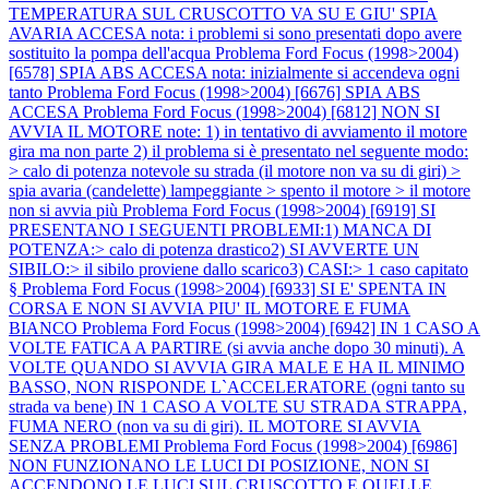
TEMPERATURA SUL CRUSCOTTO VA SU E GIU' SPIA
AVARIA ACCESA nota: i problemi si sono presentati dopo avere
sostituito la pompa dell'acqua
Problema Ford Focus (1998>2004)
[6578] SPIA ABS ACCESA nota: inizialmente si accendeva ogni
tanto
Problema Ford Focus (1998>2004) [6676] SPIA ABS
ACCESA
Problema Ford Focus (1998>2004) [6812] NON SI
AVVIA IL MOTORE note: 1) in tentativo di avviamento il motore
gira ma non parte 2) il problema si è presentato nel seguente modo:
> calo di potenza notevole su strada (il motore non va su di giri) >
spia avaria (candelette) lampeggiante > spento il motore > il motore
non si avvia più
Problema Ford Focus (1998>2004) [6919] SI
PRESENTANO I SEGUENTI PROBLEMI:1) MANCA DI
POTENZA:> calo di potenza drastico2) SI AVVERTE UN
SIBILO:> il sibilo proviene dallo scarico3) CASI:> 1 caso capitato
§
Problema Ford Focus (1998>2004) [6933] SI E' SPENTA IN
CORSA E NON SI AVVIA PIU' IL MOTORE E FUMA
BIANCO
Problema Ford Focus (1998>2004) [6942] IN 1 CASO A
VOLTE FATICA A PARTIRE (si avvia anche dopo 30 minuti). A
VOLTE QUANDO SI AVVIA GIRA MALE E HA IL MINIMO
BASSO, NON RISPONDE L`ACCELERATORE (ogni tanto su
strada va bene) IN 1 CASO A VOLTE SU STRADA STRAPPA,
FUMA NERO (non va su di giri). IL MOTORE SI AVVIA
SENZA PROBLEMI
Problema Ford Focus (1998>2004) [6986]
NON FUNZIONANO LE LUCI DI POSIZIONE, NON SI
ACCENDONO LE LUCI SUL CRUSCOTTO E QUELLE