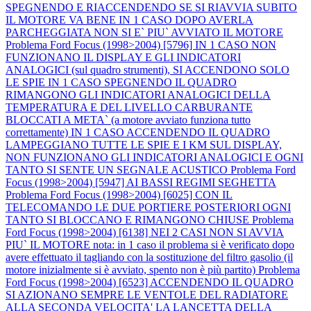
SPEGNENDO E RIACCENDENDO SE SI RIAVVIA SUBITO
IL MOTORE VA BENE IN 1 CASO DOPO AVERLA
PARCHEGGIATA NON SI E` PIU` AVVIATO IL MOTORE
Problema Ford Focus (1998>2004) [5796] IN 1 CASO NON
FUNZIONANO IL DISPLAY E GLI INDICATORI
ANALOGICI (sul quadro strumenti), SI ACCENDONO SOLO
LE SPIE IN 1 CASO SPEGNENDO IL QUADRO
RIMANGONO GLI INDICATORI ANALOGICI DELLA
TEMPERATURA E DEL LIVELLO CARBURANTE
BLOCCATI A META` (a motore avviato funziona tutto
correttamente) IN 1 CASO ACCENDENDO IL QUADRO
LAMPEGGIANO TUTTE LE SPIE E I KM SUL DISPLAY,
NON FUNZIONANO GLI INDICATORI ANALOGICI E OGNI
TANTO SI SENTE UN SEGNALE ACUSTICO
Problema Ford
Focus (1998>2004) [5947] AI BASSI REGIMI SEGHETTA
Problema Ford Focus (1998>2004) [6025] CON IL
TELECOMANDO LE DUE PORTIERE POSTERIORI OGNI
TANTO SI BLOCCANO E RIMANGONO CHIUSE
Problema
Ford Focus (1998>2004) [6138] NEI 2 CASI NON SI AVVIA
PIU` IL MOTORE nota: in 1 caso il problema si è verificato dopo
avere effettuato il tagliando con la sostituzione del filtro gasolio (il
motore inizialmente si è avviato, spento non è più partito)
Problema
Ford Focus (1998>2004) [6523] ACCENDENDO IL QUADRO
SI AZIONANO SEMPRE LE VENTOLE DEL RADIATORE
ALLA SECONDA VELOCITA' LA LANCETTA DELLA