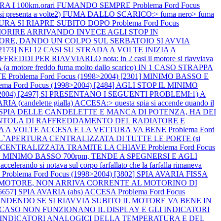
ERA I 100km.orari FUMANDO SEMPRE
Problema Ford Focus
si presenta a volte2) FUMA DALLO SCARICO:> fuma nero> fuma
TTURA SI RIAPRE SUBITO DOPO
Problema Ford Focus
 MORIRE ARRIVANDO INVECE AGLI STOP IN
L MOTORE, DANDO UN COLPO SUL SERBATOIO SI AVVIA
) [2173] NEI 12 CASI SU STRADA A VOLTE INIZIA A
ER RIAVVIARLO nota: in 2 casi il motore si riavviava
otore freddo fuma molto dallo scarico) IN 1 CASO STRAPPA
TE
Problema Ford Focus (1998>2004) [2301] MINIMO BASSO E
lema Ford Focus (1998>2004) [2484] AGLI STOP IL MINIMO
8>2004) [2497] SI PRESENTANO I SEGUENTI PROBLEMI:1) A
A (candelette gialla) ACCESA:> questa spia si accende quando il
 LA SPIA DELLE CANDELETTE E MANCA DI POTENZA, HA DEI
LA VENTOLA DI RAFFREDDAMENTO DEL RADIATORE E
AVARIA A VOLTE ACCESA E LA VETTURA VA BENE
Problema Ford
 L`APERTURA CENTRALIZZATA DI TUTTE LE PORTE (si
HIUSURA CENTRALIZZATA TRAMITE LA CHIAVE
Problema Ford Focus
 MINIMO BASSO 700rpm, TENDE A SPEGNERSI E AGLI
 notava sul corpo farfallato che la farfalla rimaneva
O
Problema Ford Focus (1998>2004) [3802] SPIA AVARIA FISSA
VIA IL MOTORE, NON ARRIVA CORRENTE AL MOTORINO DI
 [5657] SPIA AVARIA (abs) ACCESA
Problema Ford Focus
CCENDENDO SE SI RIAVVIA SUBITO IL MOTORE VA BENE IN
 IN 1 CASO NON FUNZIONANO IL DISPLAY E GLI INDICATORI
GLI INDICATORI ANALOGICI DELLA TEMPERATURA E DEL