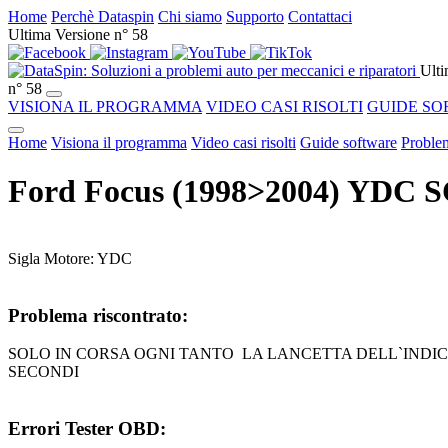
Home
Perchè Dataspin
Chi siamo
Supporto
Contattaci
Ultima Versione n° 58
Ulti
n° 58
VISIONA IL PROGRAMMA
VIDEO CASI RISOLTI
GUIDE SO
Home
Visiona il programma
Video casi risolti
Guide software
Problem
Ford Focus (1998>2004) YDC 
Sigla Motore: YDC
Problema riscontrato:
SOLO IN CORSA OGNI TANTO LA LANCETTA DELL`INDICA
SECONDI
Errori Tester OBD: