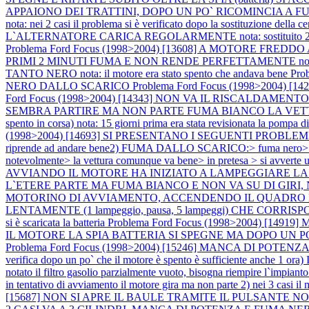
APPAIONO DEI TRATTINI, DOPO UN PO` RICOMINCIA A
nota: nei 2 casi il problema si è verificato dopo la sostituzione della c
L`ALTERNATORE CARICA REGOLARMENTE nota: sostituito 2 volte l`al
Problema Ford Focus (1998>2004) [13608] A MOTORE FR
PRIMI 2 MINUTI FUMA E NON RENDE PERFETTAMENTE nota: il pro
TANTO NERO nota: il motore era stato spento che andava bene
Pro
NERO DALLO SCARICO
Problema Ford Focus (1998>2004)
Ford Focus (1998>2004) [14343] NON VA IL RISCALDAM
SEMBRA PARTIRE MA NON PARTE FUMA BIANCO LA VET
spento in corsa) nota: 15 giorni prima era stata revisionata la pompa d
(1998>2004) [14693] SI PRESENTANO I SEGUENTI PROBLEMI:1) MANCA
riprende ad andare bene2) FUMA DALLO SCARICO:> fuma nero> fuma i
notevolmente> la vettura comunque va bene> in pretesa > si avverte u
AVVIANDO IL MOTORE HA INIZIATO A LAMPEGGIARE LA
L`ETERE PARTE MA FUMA BIANCO E NON VA SU DI GIRI,
MOTORINO DI AVVIAMENTO, ACCENDENDO IL QUADRO LAMPE
LENTAMENTE (1 lampeggio, pausa, 5 lampeggi) CHE CORRISPONDE A
si è scaricata la batteria
Problema Ford Focus (1998>2004) [14
IL MOTORE LA SPIA BATTERIA SI SPEGNE MA DOPO UN PO` 
Problema Ford Focus (1998>2004) [15246] MANCA DI POTENZ
verifica dopo un po` che il motore è spento è sufficiente anche 1 o
notato il filtro gasolio parzialmente vuoto, bisogna riempire l`impiant
in tentativo di avviamento il motore gira ma non parte 2) nei 3 casi i
[15687] NON SI APRE IL BAULE TRAMITE IL PULSANTE NO