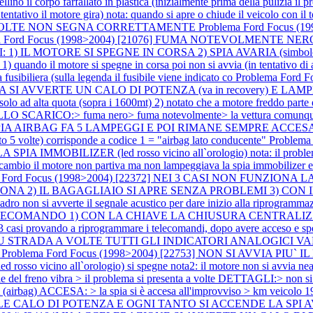
ino il corpo farfallato in plastica (inizialmente prima della pulizia il
vo il motore gira) nota: quando si apre o chiude il veicolo con il 
A VOLTE NON SEGNA CORRETTAMENTE
Problema Ford Focus 
a Ford Focus (1998>2004) [21076] FUMA NOTEVOLMENTE NERO not
 IL MOTORE SI SPEGNE IN CORSA 2) SPIA AVARIA (simbolo ingra
ndo il motore si spegne in corsa poi non si avvia (in tentativo di avv
 fusibiliera (sulla legenda il fusibile viene indicato co
Problema Ford 
TRADA SI AVVERTE UN CALO DI POTENZA (va in recovery) E
ad alta quota (sopra i 1600mt) 2) notato che a motore freddo parte e
O SCARICO:> fuma nero> fuma notevolmente> la vettura comunque 
LA SPIA AIRBAG FA 5 LAMPEGGI E POI RIMANE SEMPRE ACC
 5 volte) corrisponde a codice 1 = "airbag lato conducente"
Problema
IZER (led rosso vicino all`orologio) nota: il problema si è pr
ambio il motore non partiva ma non lampeggiava la spia immobilizer e su
a Ford Focus (1998>2004) [22372] NEI 3 CASI NON FUNZ
 2) IL BAGAGLIAIO SI APRE SENZA PROBLEMI 3) CON IL TA
adro non si avverte il segnale acustico per dare inizio alla riprogramm
COMANDO 1) CON LA CHIAVE LA CHIUSURA CENTRALIZZA
ndo a riprogrammare i telecomandi, dopo avere acceso e spento 4 vo
2604] SU STRADA A VOLTE TUTTI GLI INDICATORI ANALOGI
a
Problema Ford Focus (1998>2004) [22753] NON SI AVVIA PIU` IL 
o vicino all`orologio) si spegne nota2: il motore non si avvia nea
 del freno vibra > il problema si presenta a volte DETTAGLI:> non si
irbag) ACCESA: > la spia si è accesa all'improvviso > km veicolo 
VOLE CALO DI POTENZA E OGNI TANTO SI ACCENDE LA SPI 