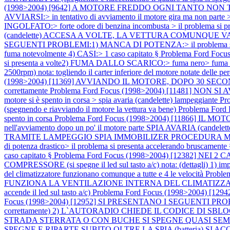
(1998>2004) [9642] A MOTORE FREDDO OGNI TANTO NON
AVVIARSI:> in tentativo di avviamento il motore gira ma non parte 
INGOLFATO:> forte odore di benzina incombusta > il problema si pre
(candelette) ACCESA A VOLTE, LA VETTURA COMUNQUE VA BENE no
SEGUENTI PROBLEMI:1) MANCA DI POTENZA:> il problema si pre
fuma notevolmente 4) CASI:> 1 caso capitato §
Problema Ford Foc
si presenta a volte2) FUMA DALLO SCARICO:> fuma nero> fuma no
2500rpm) nota: togliendo il carter inferiore del motore notate delle per
(1998>2004) [11369] AVVIANDO IL MOTORE, DOPO 30 SECONDI
correttamente
Problema Ford Focus (1998>2004) [11481] NON SI AVVIA
motore si è spento in corsa > spia avaria (candelette) lampeggiante
Pr
(spegnendo e riavviando il motore la vettura va bene)
Problema Ford 
spento in corsa
Problema Ford Focus (1998>2004) [11866] IL MOTORE S
nell'avviamento dopo un po' il motore parte SPIA AVARIA (candelet
TRAMITE LAMPEGGIO SPIA IMMOBILIZER PROCEDURA
di potenza drastico> il problema si presenta accelerando bruscament
caso capitato §
Problema Ford Focus (1998>2004) [12382] N
COMPRESSORE (si spegne il led sul tasto a/c) nota: (dettagli) 1) imposta
del climatizzatore funzionano comunque a tutte e 4 le velocità
Proble
FUNZIONA LA VENTILAZIONE INTERNA DEL CLIMATIZZA
accende il led sul tasto a/c)
Problema Ford Focus (1998>2004) [1
Focus (1998>2004) [12952] SI PRESENTANO I SEGUENTI PR
correttamente) 2) L`AUTORADIO CHIEDE IL CODICE DI SBLOCCO not
STRADA STERRATA O CON BUCHE SI SPEGNE QUASI SEMPR
SPEGNE E RIPARTE SUBITO OLTRE LA SPIA (batteria) SI AC