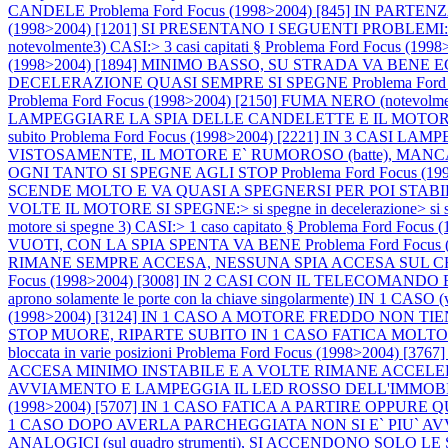
CANDELE
Problema Ford Focus (1998>2004) [845] IN P
(1998>2004) [1201] SI PRESENTANO I SEGUENTI PROBLEMI:1) M
notevolmente3) CASI:> 3 casi capitati §
Problema Ford Focus (
(1998>2004) [1894] MINIMO BASSO, SU STRADA VA BEN
DECELERAZIONE QUASI SEMPRE SI SPEGNE
Problema Fo
Problema Ford Focus (1998>2004) [2150] FUMA NERO (notevo
LAMPEGGIARE LA SPIA DELLE CANDELETTE E IL MOTORE SI 
subito
Problema Ford Focus (1998>2004) [2221] IN 3 CASI L
VISTOSAMENTE, IL MOTORE E` RUMOROSO (batte), MAN
OGNI TANTO SI SPEGNE AGLI STOP
Problema Ford Focus 
SCENDE MOLTO E VA QUASI A SPEGNERSI PER POI STABI
VOLTE IL MOTORE SI SPEGNE:> si spegne in decelerazione> si speg
motore si spegne 3) CASI:> 1 caso capitato §
Problema Ford Foc
VUOTI, CON LA SPIA SPENTA VA BENE
Problema Ford Fo
RIMANE SEMPRE ACCESA, NESSUNA SPIA ACCESA SUL
Focus (1998>2004) [3008] IN 2 CASI CON IL TELECOMA
aprono solamente le porte con la chiave singolarmente) IN
(1998>2004) [3124] IN 1 CASO A MOTORE FREDDO NON T
STOP MUORE, RIPARTE SUBITO IN 1 CASO FATICA MOLTO A PART
bloccata in varie posizioni
Problema Ford Focus (1998>2004)
ACCESA MINIMO INSTABILE E A VOLTE RIMANE ACCEL
AVVIAMENTO E LAMPEGGIA IL LED ROSSO DELL'IMMOB
(1998>2004) [5707] IN 1 CASO FATICA A PARTIRE OPPUR
1 CASO DOPO AVERLA PARCHEGGIATA NON SI E` PIU` A
ANALOGICI (sul quadro strumenti), SI ACCENDONO SO