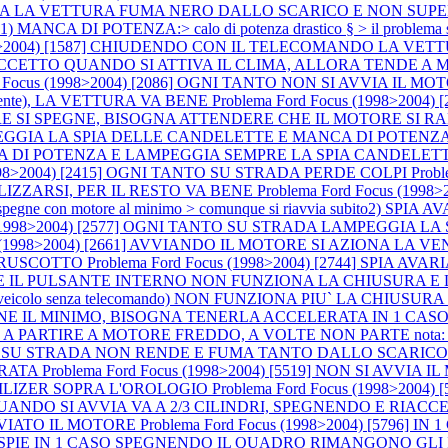
ARTENZA LA VETTURA FUMA NERO DALLO SCARICO E NON SUP
ANCA DI POTENZA:> calo di potenza drastico § > il problema 
1998>2004) [1587] CHIUDENDO CON IL TELECOMANDO LA VE
E ECCETTO QUANDO SI ATTIVA IL CLIMA, ALLORA TENDE A
rd Focus (1998>2004) [2086] OGNI TANTO NON SI AVVIA I
lmente), LA VETTURA VA BENE
Problema Ford Focus (1998>2004
SPEGNE, BISOGNA ATTENDERE CHE IL MOTORE SI RAFFREDDI P
AMPEGGIA LA SPIA DELLE CANDELETTE E MANCA DI POTENZA (a m
CA DI POTENZA E LAMPEGGIA SEMPRE LA SPIA CANDELET
(1998>2004) [2415] OGNI TANTO SU STRADA PERDE COLPI
Prob
LIZZARSI, PER IL RESTO VA BENE
Problema Ford Focus (199
ne con motore al minimo > comunque si riavvia subito2) SPIA AVARI
us (1998>2004) [2577] OGNI TANTO SU STRADA LAMPEGGIA
cus (1998>2004) [2661] AVVIANDO IL MOTORE SI AZIONA 
 CRUSCOTTO
Problema Ford Focus (1998>2004) [2744] SPIA 
NDO E IL PULSANTE INTERNO NON FUNZIONA LA CHIUSURA E
 1 CASO (veicolo senza telecomando) NON FUNZIONA PIU` LA C
IENE IL MINIMO, BISOGNA TENERLA ACCELERATA IN 1 CASO
IRE A MOTORE FREDDO, A VOLTE NON PARTE nota: accelerando si
 [3767] SU STRADA NON RENDE E FUMA TANTO DALLO SCARIC
ERATA
Problema Ford Focus (1998>2004) [5519] NON SI AV
ILIZER SOPRA L'OROLOGIO
Problema Ford Focus (1998>2004)
E QUANDO SI AVVIA VA A 2/3 CILINDRI, SPEGNENDO E RIA
VVIATO IL MOTORE
Problema Ford Focus (1998>2004) [5796]
LO LE SPIE IN 1 CASO SPEGNENDO IL QUADRO RIMANGONO 