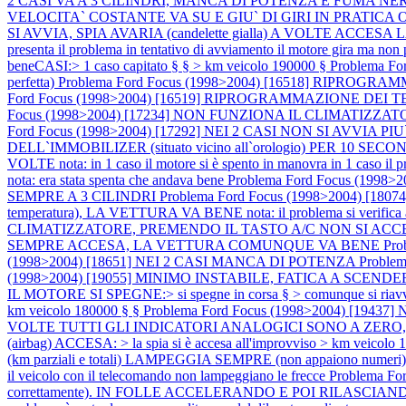
2 CASI VA A 3 CILINDRI, MANCA DI POTENZA E FUMA N
VELOCITA` COSTANTE VA SU E GIU` DI GIRI IN PRATICA
SI AVVIA, SPIA AVARIA (candelette gialla) A VOLTE ACCESA LAMPEGG
presenta il problema in tentativo di avviamento il motore gira ma non
beneCASI:> 1 caso capitato § § > km veicolo 190000 §
Problema Fo
perfetta)
Problema Ford Focus (1998>2004) [16518] RIPROGRAMM
Ford Focus (1998>2004) [16519] RIPROGRAMMAZIONE DEI TELE
Focus (1998>2004) [17234] NON FUNZIONA IL CLIMATIZZATORE (non vie
Ford Focus (1998>2004) [17292] NEI 2 CASI NON SI AV
DELL`IMMOBILIZER (situato vicino all`orologio) PER 10 
VOLTE nota: in 1 caso il motore si è spento in manovra in 1 caso il pro
nota: era stata spenta che andava bene
Problema Ford Focus (1998>2
SEMPRE A 3 CILINDRI
Problema Ford Focus (1998>2004) [180
temperatura), LA VETTURA VA BENE nota: il problema si verifica a q
CLIMATIZZATORE, PREMENDO IL TASTO A/C NON SI ACCENDE IL
SEMPRE ACCESA, LA VETTURA COMUNQUE VA BENE
Pro
(1998>2004) [18651] NEI 2 CASI MANCA DI POTENZA
Problem
(1998>2004) [19055] MINIMO INSTABILE, FATICA A SCENDERE D
IL MOTORE SI SPEGNE:> si spegne in corsa § > comunque si riavvia
km veicolo 180000 § §
Problema Ford Focus (1998>2004) [19437] 
VOLTE TUTTI GLI INDICATORI ANALOGICI SONO A ZERO
(airbag) ACCESA: > la spia si è accesa all'improvviso > km veicolo
(km parziali e totali) LAMPEGGIA SEMPRE (non appaiono numeri
il veicolo con il telecomando non lampeggiano le frecce
Problema F
correttamente). IN FOLLE ACCELERANDO E POI RILASCIANDO