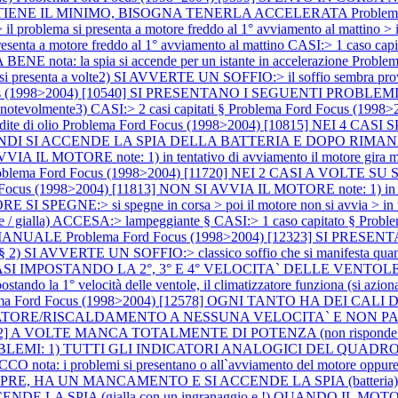
 TIENE IL MINIMO, BISOGNA TENERLA ACCELERATA
Proble
> il problema si presenta a motore freddo al 1° avviamento al mattin
senta a motore freddo al 1° avviamento al mattino CASI:> 1 caso capi
ta: la spia si accende per un istante in accelerazione
Proble
senta a volte2) SI AVVERTE UN SOFFIO:> il soffio sembra pro
us (1998>2004) [10540] SI PRESENTANO I SEGUENTI PROBLEMI:1)
tevolmente3) CASI:> 2 casi capitati §
Problema Ford Focus (199
dite di olio
Problema Ford Focus (1998>2004) [10815] NEI 4 C
 SI ACCENDE LA SPIA DELLA BATTERIA E DOPO RIMANE FISSA A
 IL MOTORE note: 1) in tentativo di avviamento il motore gira ma no
oblema Ford Focus (1998>2004) [11720] NEI 2 CASI A VOL
Focus (1998>2004) [11813] NON SI AVVIA IL MOTORE note: 1) in tentat
I SPEGNE:> si spegne in corsa > poi il motore non si avvia > in ten
te / gialla) ACCESA:> lampeggiante § CASI:> 1 caso capitato §
Probl
 MANUALE
Problema Ford Focus (1998>2004) [12323] SI PRE
e § 2) SI AVVERTE UN SOFFIO:> classico soffio che si manifesta quando
EI 2 CASI IMPOSTANDO LA 2°, 3° E 4° VELOCITA` DELLE VEN
ndo la 1° velocità delle ventole, il climatizzatore funziona (si aziona i
ma Ford Focus (1998>2004) [12578] OGNI TANTO HA DEI CALI
TORE/RISCALDAMENTO A NESSUNA VELOCITA` E NON PART
2942] A VOLTE MANCA TOTALMENTE DI POTENZA (non risponde l`
OBLEMI: 1) TUTTI GLI INDICATORI ANALOGICI DEL QUADRO 
a: i problemi si presentano o all`avviamento del motore oppure
E, HA UN MANCAMENTO E SI ACCENDE LA SPIA (batteri
CENDE LA SPIA (gialla con un ingranaggio e !) QUANDO IL 