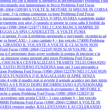
 problema era che il motore si spegneva in decelerazione)
Problema Ford
telecomando non lampeggiano le frecce
Problema Ford Focus
(1998>2004) [20938] A VOLTE IL MOTORE SI SPEGNE IN CORSA
e: 1) la vettura comunque va bene
Problema Ford Focus
naggio gialla) ACCESA 3) SPIA AVARIA (candelette gialla)
iamento non gira) 2) quando si spegne in corsa salta il fusibile da
Focus (1998>2004) [21877] NEI 2 CASI MANCA SEMPRE DI
 LAMPEGGIA LA SPIA CANDELETTE, A VOLTE FUMA
 si spegne 3) con il problema spegnendo e riavviando, ricomincia ad
va beneCASI:> 1 caso capitato § > km veicolo 174000
Problema
ESA. GIRANDO IL VOLANTE A VOLTE IL CLACSON NON
 Ford Focus (1998>2004) [22110] NON SI AVVIA PIU` IL
esentato dopo avere sostituito la pompa di iniezione e la
 iniezione erano presenti altri errori
Problema Ford Focus
IONA LA CHIUSURA CENTRALIZZATA TRAMITE TELECOMANDO
STO INTERNO FUNZIONA nota: nei 3 casi provando a
azione
Problema Ford Focus (1998>2004) [22376] NEI 3 CASI NON
TA FUNZIONA 2) IL BAGAGLIAIO SI APRE SENZA
lte il quadro non si avverte il segnale acustico per dare inizio
CI VANNO A 0 E POCO DOPO RICOMINCIANO A FUNZIONARE
MOTORE (non gira il motorino di avviamento). IL MOTORE E`
nche a spinta
Problema Ford Focus (1998>2004) [22835] SI
 accendono spie avaria CASI:> 1 caso capitato § > km veicolo
190000
Problema Ford Focus (1998>2004) [23864] A VOLTE IN
AVARIA (motore gialla), RALLENTANDO E ACCELERANDO