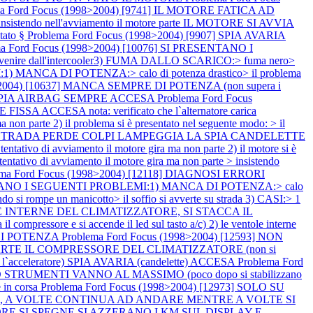
ma Ford Focus (1998>2004) [9741] IL MOTORE FATICA AD
o > insistendo nell'avviamento il motore parte IL MOTORE SI AVVIA
tato §
Problema Ford Focus (1998>2004) [9907] SPIA AVARIA
ma Ford Focus (1998>2004) [10076] SI PRESENTANO I
venire dall'intercooler3) FUMA DALLO SCARICO:> fuma nero>
 MANCA DI POTENZA:> calo di potenza drastico> il problema
8>2004) [10637] MANCA SEMPRE DI POTENZA (non supera i
ASI SPIA AIRBAG SEMPRE ACCESA
Problema Ford Focus
CCESA nota: verificato che l`alternatore carica
n parte 2) il problema si è presentato nel seguente modo: > il
TE SU STRADA PERDE COLPI LAMPEGGIA LA SPIA CANDELETTE
ivo di avviamento il motore gira ma non parte 2) il motore si è
tativo di avviamento il motore gira ma non parte > insistendo
ema Ford Focus (1998>2004) [12118] DIAGNOSI ERRORI
SENTANO I SEGUENTI PROBLEMI:1) MANCA DI POTENZA:> calo
 si rompe un manicotto> il soffio si avverte su strada 3) CASI:> 1
TOLE INTERNE DEL CLIMATIZZATORE, SI STACCA IL
l compressore e si accende il led sul tasto a/c) 2) le ventole interne
 DI POTENZA
Problema Ford Focus (1998>2004) [12593] NON
E IL COMPRESSORE DEL CLIMATIZZATORE (non si
acceleratore) SPIA AVARIA (candelette) ACCESA
Problema Ford
STRUMENTI VANNO AL MASSIMO (poco dopo si stabilizzano
 in corsa
Problema Ford Focus (1998>2004) [12973] SOLO SU
a), A VOLTE CONTINUA AD ANDARE MENTRE A VOLTE SI
MOTORE SI SPEGNE SI AZZERANO I KM SUL DISPLAY E