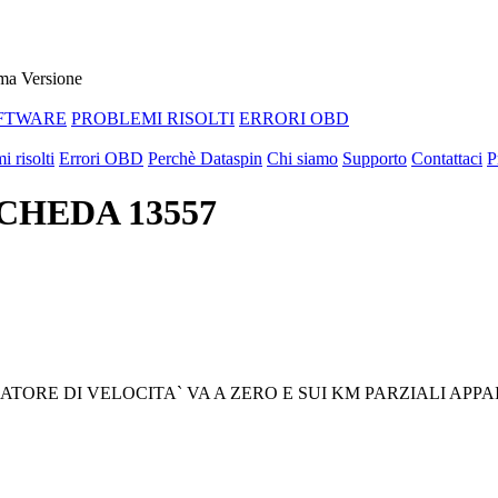
ma Versione
FTWARE
PROBLEMI RISOLTI
ERRORI OBD
i risolti
Errori OBD
Perchè Dataspin
Chi siamo
Supporto
Contattaci
P
SCHEDA 13557
TORE DI VELOCITA` VA A ZERO E SUI KM PARZIALI APPA