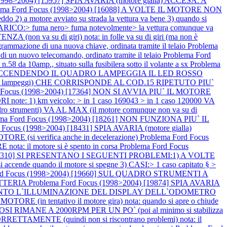
(1998>2004) [15957] SPIA AVARIA (motore gialla) ACCESA. A
ema Ford Focus (1998>2004) [16088] A VOLTE IL MOTORE NON
) a motore avviato su strada la vettura va bene 3) quando si
CO:> fuma nero> fuma notevolmente> la vettura comunque va
n va su di giri) nota: in folle va su di giri (ma non è
e di una nuova chiave, ordinata tramite il telaio
Problema
vo telecomando, ordinato tramite il telaio
Problema Ford
da 10amp., situato sulla fusibilera sotto il volante a sx
Problema
TO, ACCENDENDO IL QUADRO LAMPEGGIA IL LED ROSSO
, 5 lampeggi) CHE CORRISPONDE AL COD.15 RIPETUTO PIU`
d Focus (1998>2004) [17364] NON SI AVVIA PIU` IL MOTORE
te: 1) km veicolo: > in 1 caso 169043 > in 1 caso 120000 VA
trumenti) VA AL MAX (il motore comunque non va su di
ema Ford Focus (1998>2004) [18261] NON FUNZIONA PIU` IL
 Focus (1998>2004) [18431] SPIA AVARIA (motore gialla)
RE (si verifica anche in decelerazione)
Problema Ford Focus
ta: il motore si è spento in corsa
Problema Ford Focus
 [19310] SI PRESENTANO I SEGUENTI PROBLEMI:1) A VOLTE
ccende quando il motore si spegne 3) CASI:> 1 caso capitato § >
ord Focus (1998>2004) [19660] SUL QUADRO STRUMENTI A
ATTERIA
Problema Ford Focus (1998>2004) [19874] SPIA AVARIA
O SPENTO L`ILLUMINAZIONE DEL DISPLAY DELL`ODOMETRO
ORE (in tentativo il motore gira) nota: quando si apre o chiude
 RIMANE A 2000RPM PER UN PO` (poi al minimo si stabilizza
ENTE (quindi non si riscontrano problemi) nota: il