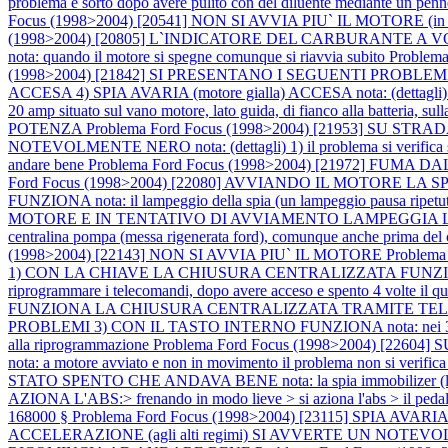
problema è sorto dopo avere pulito con del diluente mediante un pennell
Focus (1998>2004) [20541] NON SI AVVIA PIU` IL MOTORE (in tentati
(1998>2004) [20805] L`INDICATORE DEL CARBURANTE 
nota: quando il motore si spegne comunque si riavvia subito
Problem
(1998>2004) [21842] SI PRESENTANO I SEGUENTI PROBLEMI: 1)
ACCESA 4) SPIA AVARIA (motore gialla) ACCESA nota: (dettagli) 1) qua
20 amp situato sul vano motore, lato guida, di fianco alla batteria, sulla
POTENZA
Problema Ford Focus (1998>2004) [21953] SU S
NOTEVOLMENTE NERO nota: (dettagli) 1) il problema si verifica solo 
andare bene
Problema Ford Focus (1998>2004) [21972] FUMA DALL
Ford Focus (1998>2004) [22080] AVVIANDO IL MOTORE 
FUNZIONA nota: il lampeggio della spia (un lampeggio pausa ripetuto
MOTORE E IN TENTATIVO DI AVVIAMENTO LAMPEGGIA LA SPIA IMMOBIL
centralina pompa (messa rigenerata ford), comunque anche prima del c
(1998>2004) [22143] NON SI AVVIA PIU` IL MOTORE
Problem
1) CON LA CHIAVE LA CHIUSURA CENTRALIZZATA FUNZIONA
riprogrammare i telecomandi, dopo avere acceso e spento 4 volte il qu
FUNZIONA LA CHIUSURA CENTRALIZZATA TRAMITE TELE
PROBLEMI 3) CON IL TASTO INTERNO FUNZIONA nota: nei 3 casi prova
alla riprogrammazione
Problema Ford Focus (1998>2004) [2
nota: a motore avviato e non in movimento il problema non si verific
STATO SPENTO CHE ANDAVA BENE nota: la spia immobilizer (led ross
AZIONA L'ABS:> frenando in modo lieve > si aziona l'abs > il pedale
168000 §
Problema Ford Focus (1998>2004) [23115] SPIA AVARIA (a
ACCELERAZIONE (agli alti regimi) SI AVVERTE UN NOTE