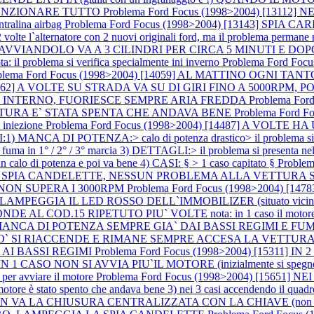
 FUNZIONARE TUTTO
Problema Ford Focus (1998>2004) [131
entralina airbag
Problema Ford Focus (1998>2004) [13143] SPIA 
ternatore con 2 nuovi originali ford, ma il problema permane nota
EDDO AVVIANDOLO VA A 3 CILINDRI PER CIRCA 5 MINUTI E
blema si verifica specialmente ini inverno
Problema Ford Fo
blema Ford Focus (1998>2004) [14059] AL MATTINO OGNI 
 [14262] A VOLTE SU STRADA VA SU DI GIRI FINO A 5000RP
ENTO INTERNO, FUORIESCE SEMPRE ARIA FREDDA
Problema For
TURA E` STATA SPENTA CHE ANDAVA BENE
Problema Ford F
i iniezione
Problema Ford Focus (1998>2004) [14487] A VOLTE
 DI POTENZA:> calo di potenza drastico> il problema si presenta
n 1° / 2° / 3° marcia 3) DETTAGLI:> il problema si presenta nel seg
n calo di potenza e poi va bene 4) CASI: § > 1 caso capitato §
Proble
 SPIA CANDELETTE, NESSUN PROBLEMA ALLA VETTURA S
 NON SUPERA I 3000RPM
Problema Ford Focus (1998>2004) [1
GGIA IL LED ROSSO DELL`IMMOBILIZER (situato vicino a
L COD.15 RIPETUTO PIU` VOLTE nota: in 1 caso il motore si è spe
919] MANCA DI POTENZA SEMPRE GIA` DAI BASSI REGIMI E F
SI RIACCENDE E RIMANE SEMPRE ACCESA LA VETTURA VA COMU
A AI BASSI REGIMI
Problema Ford Focus (1998>2004) [15311] I
ra) IN 1 CASO NON SI AVVIA PIU`IL MOTORE (inizialmente si spegneva i
o per avviare il motore
Problema Ford Focus (1998>2004) [15651] NEI
l motore è stato spento che andava bene 3) nei 3 casi accendendo il quad
N VA LA CHIUSURA CENTRALIZZATA CON LA CHIAVE (non ha 