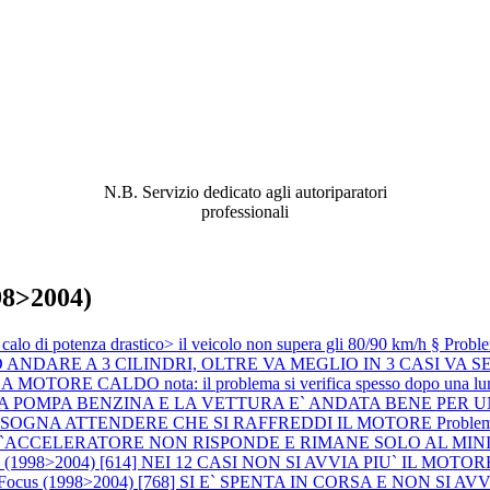
ABBIAMO LA SOLUZIONE AL
PROBLEMA!
N.B. Servizio dedicato agli autoriparatori
professionali
98>2004)
di potenza drastico> il veicolo non supera gli 80/90 km/h §
Probl
DARE A 3 CILINDRI, OLTRE VA MEGLIO IN 3 CASI VA SEM
ORE CALDO nota: il problema si verifica spesso dopo una lunga 
ITA LA POMPA BENZINA E LA VETTURA E` ANDATA BENE PE
BISOGNA ATTENDERE CHE SI RAFFREDDI IL MOTORE
Proble
L`ACCELERATORE NON RISPONDE E RIMANE SOLO AL MI
 (1998>2004) [614] NEI 12 CASI NON SI AVVIA PIU` IL MOTORE (si è 
d Focus (1998>2004) [768] SI E` SPENTA IN CORSA E NON S