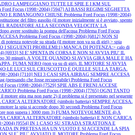
L QUADRO LAMPEGGIANO TUTTE LE SPIE E I KM SUL
a Ford Focus (1998>2004) [5947] AI BASSI REGIMI SEGHETTA
OCCANO E RIMANGONO CHIUSE
Problema Ford Focus (1998>2004)
zione del filtro gasolio (il motore inizialmente si è avviato, spento
E DEL RADIATORE ALLA SECONDA VELOCITA' LA
vere sostituito la pompa dell'acqua
Problema Ford Focus
BS ACCESA
Problema Ford Focus (1998>2004) [6812] NON SI
 potenza notevole su strada (il motore non va su di giri) > spia
TANO I SEGUENTI PROBLEMI:1) MANCA DI POTENZA:> calo di
004) [6933] SI E' SPENTA IN CORSA E NON SI AVVIA PIU' IL
e dopo 30 minuti). A VOLTE QUANDO SI AVVIA GIRA MALE E HA
PA, FUMA NERO (non va su di giri). IL MOTORE SI AVVIA
ENDONO LE LUCI SUL CRUSCOTTO E QUELLE SULLA TARGA.
(1998>2004) [7110] NEI 3 CASI SPIA AIRBAG SEMPRE ACCESA
irbag (pensando che fosse recuperabile)
Problema Ford Focus
ord Focus (1998>2004) [7529] SPIE ABS E FRENI ACCESE
SCARICO
Problema Ford Focus (1998>2004) [7765] OGNI TANTO
tore gira ma non parte 2) il problema si è presentato nel seguente
SPIA CARICA ALTERNATORE (simbolo batteria) SEMPRE ACCESA.
tore la spia si accende dopo 30 secondi
Problema Ford Focus
e non supera i 3000 rpm 3) FUMA NOTEVOLMENTE 4) A
SPIA CARICA ALTERNATORE (simbolo batteria) E NON CARICA
1998>2004) [9554] IN 1 CASO SU STRADA STRATTONA E
SU STRADA IN PRETESA HA UN VUOTO E SI ACCENDE LA SPIA
A NON SI E` PIU` AVVIATO IL MOTORE
Problema Ford Focus