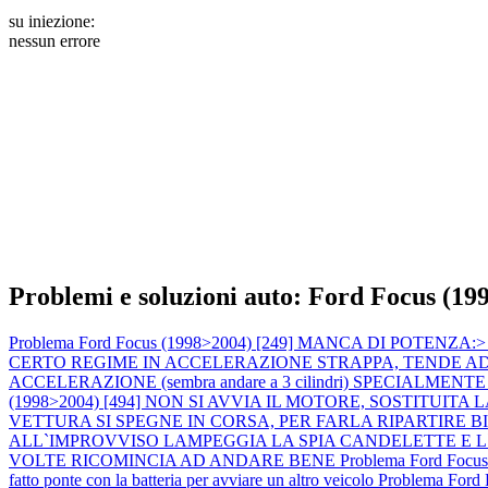
su iniezione:
nessun errore
Problemi e soluzioni auto: Ford Focus (19
Problema Ford Focus (1998>2004) [249] MANCA DI POTENZA:> calo 
CERTO REGIME IN ACCELERAZIONE STRAPPA, TENDE AD AN
ACCELERAZIONE (sembra andare a 3 cilindri) SPECIALMENTE A MOT
(1998>2004) [494] NON SI AVVIA IL MOTORE, SOSTITU
VETTURA SI SPEGNE IN CORSA, PER FARLA RIPARTIRE 
ALL`IMPROVVISO LAMPEGGIA LA SPIA CANDELETTE E 
VOLTE RICOMINCIA AD ANDARE BENE
Problema Ford Focus
fatto ponte con la batteria per avviare un altro veicolo
Problema For