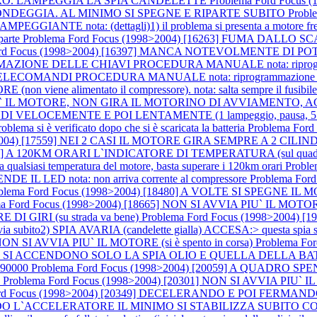
ERO. LAMPEGGIA LA SPIA CANDELETTE
Problema Ford Focus 
 ONDEGGIA. AL MINIMO SI SPEGNE E RIPARTE SUBITO
Probl
IANTE nota: (dettagli)1) il problema si presenta a motore freddo 2
 parte
Problema Ford Focus (1998>2004) [16263] FUMA DALLO SCARI
rd Focus (1998>2004) [16397] MANCA NOTEVOLMENTE DI POTENZA (no
AZIONE DELLE CHIAVI PROCEDURA MANUALE nota: riprogrammazion
COMANDI PROCEDURA MANUALE nota: riprogrammazione di un nuo
ne alimentato il compressore). nota: salta sempre il fusibile n.58 
VIA PIU` IL MOTORE, NON GIRA IL MOTORINO DI AVVIAMEN
SECONDI VELOCEMENTE E POI LENTAMENTE (1 lampeggio, pausa
blema si è verificato dopo che si è scaricata la batteria
Problema For
004) [17559] NEI 2 CASI IL MOTORE GIRA SEMPRE A 2 CILINDRI no
74] A 120KM ORARI L`INDICATORE DI TEMPERATURA (sul quadro s
ualsiasi temperatura del motore, basta superare i 120km orari
Probl
 LED nota: non arriva corrente al compressore
Problema Ford
blema Ford Focus (1998>2004) [18480] A VOLTE SI SPEGNE IL MOTO
a Ford Focus (1998>2004) [18665] NON SI AVVIA PIU` IL MOTORE no
I GIRI (su strada va bene)
Problema Ford Focus (1998>2004)
 subito2) SPIA AVARIA (candelette gialla) ACCESA:> questa spia si a
NON SI AVVIA PIU` IL MOTORE (si è spento in corsa)
Problema F
, SI ACCENDONO SOLO LA SPIA OLIO E QUELLA DELLA B
 190000
Problema Ford Focus (1998>2004) [20059] A QUADR
)
Problema Ford Focus (1998>2004) [20301] NON SI AVVIA PIU` IL MOT
ord Focus (1998>2004) [20349] DECELERANDO E POI FERMANDOSI
 L`ACCELERATORE IL MINIMO SI STABILIZZA SUBITO CORRETTAM