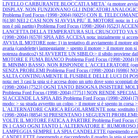
LIVELLO CARBURANTE BLOCCATI A META` (a motore avviat
DISPLAY, NON FUNZIONANO GLI INDICATORI ANALOGIC
Problema Ford Focus (1998>2004) [6025] CON IL TELE
[6138] NEI 2 CASI NON SI AVVIA PIU` IL MOTORE nota: in 1 caso il pro
non è più partito)
Problema Ford Focus (1998>2004) [6523
LANCETTA DELLA TEMPERATURA SUL CRUSCOTTO VA SU E GIU' SPI
(1998>2004) [6578] SPIA ABS ACCESA nota: inizialmente si accen
AVVIA IL MOTORE note: 1) in tentativo di avviamento il motore gira ma
avaria (candelette) lampeggiante > spento il motore > il motore non si
potenza drastico2) SI AVVERTE UN SIBILO:> il sibilo proviene dall
MOTORE E FUMA BIANCO
Problema Ford Focus (1998>2004
IL MINIMO BASSO, NON RISPONDE L`ACCELERATORE (ogni tan
SENZA PROBLEMI
Problema Ford Focus (1998>2004) [6
SALTA CONTINUAMENTE IL FUSIBILE DELLE LUCI DI PO
nota: nei 3 casi la spia si è accesa dopo un urto dove sono scoppiati de
(1998>2004) [7523] OGNI TANTO BISOGNA INSISTERE MO
Problema Ford Focus (1998>2004) [7751] NON RENDE SP
SI ACCENDE LA SPIA ABS
Problema Ford Focus (1998>2004) [789
modo: > su strada avvertito un colpo > il motore si è spento in corsa 
L`ALTERNATORE CARICA REGOLARMENTE nota: sostituito l`alternato
(1998>2004) [8854] SI PRESENTANO I SEGUENTI PROBLEMI:
VOLTE IL MOTORE FATICA A PARTIRE
Problema Ford Focu
IN 1 CASO OGNI TANTO L`ALTERNATORE E` RUMOROSO E
LAMPEGGIA SEMPRE LA SPIA CANDELETTE (spegnendo e riacc
CANDELETTE (spegnendo e riaccendendo il quadro la spia si speg