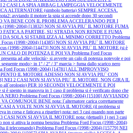
12] NEI 2 CASI LA SPIA AIRBAG LAMPEGGIA VELOCEMENTE
CARICA ALTERNATORE (simbolo batteria) SEMPRE ACCESA.
2: avviando il motore la spia si accende dopo 30 secondi
 DOPO VA BENE CON IL PROBLEMA ACCELERANDO PER I
cus (1998>2004) [13832] NON SI AVVIA PIU` IL MOTORE FUMA
TANTO FATICA A PARTIRE, SU STRADA NON RENDE E FUMA
M, POI DA SOLA SI STABILIZZA AL MINIMO CORRETTO
Problema
d Focus (1998>2004) [14385] NON SI AVVIA PIU` IL MOTORE
ocus (1998>2004) [14473] NON SI AVVIA PIU` IL MOTORE (si è
 HA UN CALO DI POTENZA E POI VA
Problema Ford Focus
 ad alte velocità> si avverte un calo di potenza notevole e poi
uente modo> in 1° / 2° / 3° marcia > fuma dallo scarico nero
ma Ford Focus (1998>2004) [14781] ALL`IMPROVVISO
PENTO IL MOTORE ADESSO NON SI AVVIA PIU` CON
4783] NEI 2 CASI NON SI AVVIA PIU` IL MOTORE, NON GIRA IL
ll`orologio) PER 10 SECONDI VELOCEMENTE E POI
nto in manovra in 1 caso il problema si è verificato dopo che
UMA NERO
Problema Ford Focus (1998>2004) [15100] AVVIANDO
NQUE BENE nota: l`alternatore carica correttamente
N 2 CASI A VOLTE NON SI AVVIA IL MOTORE (il problema si
n corsa e faticava a ripartire) nota: nei 3 casi quando non parte
 3 CASI NON SI AVVIA IL MOTORE nota: (dettagli) 1) nei 3 casi
ro non si attiva la pompa benzina
Problema Ford Focus (1998>2004)
il telecomando)
Problema Ford Focus (1998>2004) [15779] NEI