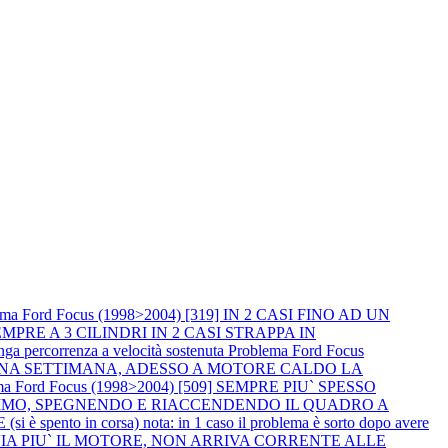
ema Ford Focus (1998>2004) [319] IN 2 CASI FINO AD UN
PRE A 3 CILINDRI IN 2 CASI STRAPPA IN
percorrenza a velocità sostenuta
Problema Ford Focus
R UNA SETTIMANA, ADESSO A MOTORE CALDO LA
ma Ford Focus (1998>2004) [509] SEMPRE PIU` SPESSO
NIMO, SPEGNENDO E RIACCENDENDO IL QUADRO A
spento in corsa) nota: in 1 caso il problema è sorto dopo avere
I AVVIA PIU` IL MOTORE, NON ARRIVA CORRENTE ALLE