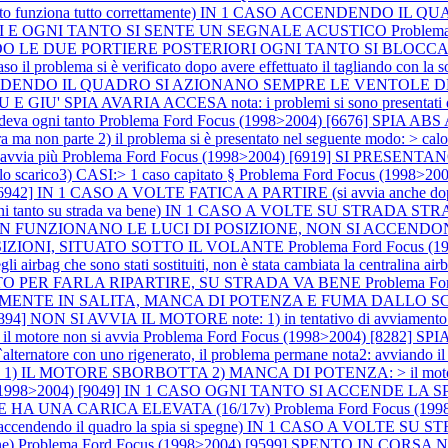
o funziona tutto correttamente) IN 1 CASO ACCENDENDO I
I E OGNI TANTO SI SENTE UN SEGNALE ACUSTICO
Problem
COMANDO LE DUE PORTIERE POSTERIORI OGNI TANTO SI BL
blema si è verificato dopo avere effettuato il tagliando con la sostitu
] ACCENDENDO IL QUADRO SI AZIONANO SEMPRE LE VENTOL
A AVARIA ACCESA nota: i problemi si sono presentati dopo a
deva ogni tanto
Problema Ford Focus (1998>2004) [6676] SPIA A
 non parte 2) il problema si è presentato nel seguente modo: > calo di
 avvia più
Problema Ford Focus (1998>2004) [6919] SI PRESEN
o scarico3) CASI:> 1 caso capitato §
Problema Ford Focus (1998>2
) [6942] IN 1 CASO A VOLTE FATICA A PARTIRE (si avvia anch
to su strada va bene) IN 1 CASO A VOLTE SU STRADA STRAP
986] NON FUNZIONANO LE LUCI DI POSIZIONE, NON SI ACC
SIZIONI, SITUATO SOTTO IL VOLANTE
Problema Ford Focus 
gli airbag che sono stati sostituiti, non è stata cambiata la centralina a
LTO PER FARLA RIPARTIRE, SU STRADA VA BENE
Problema F
ECIALMENTE IN SALITA, MANCA DI POTENZA E FUMA DALLO 
4] NON SI AVVIA IL MOTORE note: 1) in tentativo di avviamento il mo
> il motore non si avvia
Problema Ford Focus (1998>2004) [8282] 
re con uno rigenerato, il problema permane nota2: avviando il mo
 1) IL MOTORE SBORBOTTA 2) MANCA DI POTENZA: > il motor
s (1998>2004) [9049] IN 1 CASO OGNI TANTO SI ACCENDE LA 
 HA UNA CARICA ELEVATA (16/17v)
Problema Ford Focus (
endendo il quadro la spia si spegne) IN 1 CASO A VOLTE 
ne)
Problema Ford Focus (1998>2004) [9599] SPENTO IN CORS