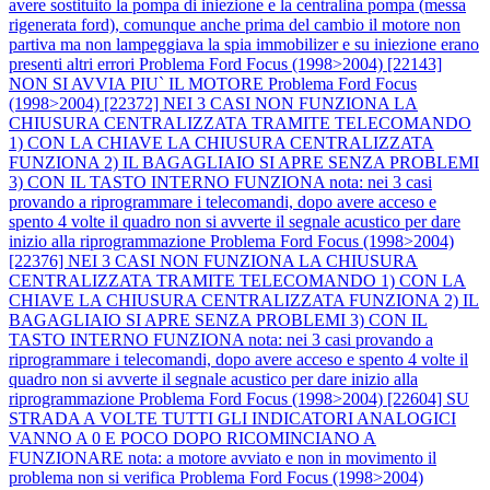
avere sostituito la pompa di iniezione e la centralina pompa (messa
rigenerata ford), comunque anche prima del cambio il motore non
partiva ma non lampeggiava la spia immobilizer e su iniezione erano
presenti altri errori
Problema Ford Focus (1998>2004) [22143]
NON SI AVVIA PIU` IL MOTORE
Problema Ford Focus
(1998>2004) [22372] NEI 3 CASI NON FUNZIONA LA
CHIUSURA CENTRALIZZATA TRAMITE TELECOMANDO
1) CON LA CHIAVE LA CHIUSURA CENTRALIZZATA
FUNZIONA 2) IL BAGAGLIAIO SI APRE SENZA PROBLEMI
3) CON IL TASTO INTERNO FUNZIONA nota: nei 3 casi
provando a riprogrammare i telecomandi, dopo avere acceso e
spento 4 volte il quadro non si avverte il segnale acustico per dare
inizio alla riprogrammazione
Problema Ford Focus (1998>2004)
[22376] NEI 3 CASI NON FUNZIONA LA CHIUSURA
CENTRALIZZATA TRAMITE TELECOMANDO 1) CON LA
CHIAVE LA CHIUSURA CENTRALIZZATA FUNZIONA 2) IL
BAGAGLIAIO SI APRE SENZA PROBLEMI 3) CON IL
TASTO INTERNO FUNZIONA nota: nei 3 casi provando a
riprogrammare i telecomandi, dopo avere acceso e spento 4 volte il
quadro non si avverte il segnale acustico per dare inizio alla
riprogrammazione
Problema Ford Focus (1998>2004) [22604] SU
STRADA A VOLTE TUTTI GLI INDICATORI ANALOGICI
VANNO A 0 E POCO DOPO RICOMINCIANO A
FUNZIONARE nota: a motore avviato e non in movimento il
problema non si verifica
Problema Ford Focus (1998>2004)