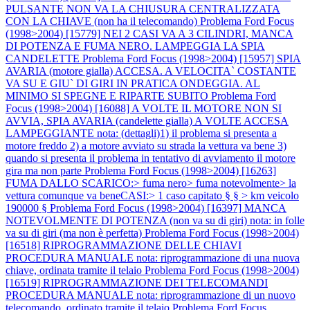
PULSANTE NON VA LA CHIUSURA CENTRALIZZATA
CON LA CHIAVE (non ha il telecomando)
Problema Ford Focus
(1998>2004) [15779] NEI 2 CASI VA A 3 CILINDRI, MANCA
DI POTENZA E FUMA NERO. LAMPEGGIA LA SPIA
CANDELETTE
Problema Ford Focus (1998>2004) [15957] SPIA
AVARIA (motore gialla) ACCESA. A VELOCITA` COSTANTE
VA SU E GIU` DI GIRI IN PRATICA ONDEGGIA. AL
MINIMO SI SPEGNE E RIPARTE SUBITO
Problema Ford
Focus (1998>2004) [16088] A VOLTE IL MOTORE NON SI
AVVIA, SPIA AVARIA (candelette gialla) A VOLTE ACCESA
LAMPEGGIANTE nota: (dettagli)1) il problema si presenta a
motore freddo 2) a motore avviato su strada la vettura va bene 3)
quando si presenta il problema in tentativo di avviamento il motore
gira ma non parte
Problema Ford Focus (1998>2004) [16263]
FUMA DALLO SCARICO:> fuma nero> fuma notevolmente> la
vettura comunque va beneCASI:> 1 caso capitato § § > km veicolo
190000 §
Problema Ford Focus (1998>2004) [16397] MANCA
NOTEVOLMENTE DI POTENZA (non va su di giri) nota: in folle
va su di giri (ma non è perfetta)
Problema Ford Focus (1998>2004)
[16518] RIPROGRAMMAZIONE DELLE CHIAVI
PROCEDURA MANUALE nota: riprogrammazione di una nuova
chiave, ordinata tramite il telaio
Problema Ford Focus (1998>2004)
[16519] RIPROGRAMMAZIONE DEI TELECOMANDI
PROCEDURA MANUALE nota: riprogrammazione di un nuovo
telecomando, ordinato tramite il telaio
Problema Ford Focus