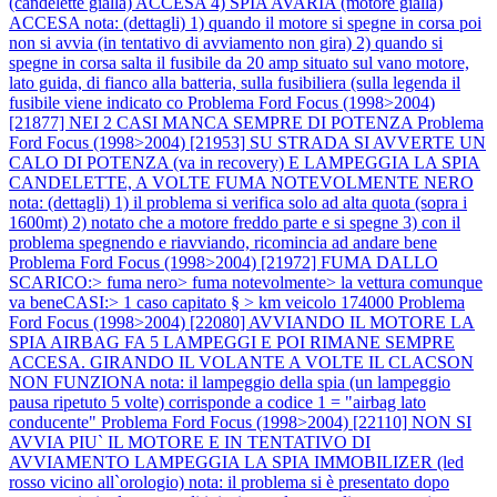
(candelette gialla) ACCESA 4) SPIA AVARIA (motore gialla)
ACCESA nota: (dettagli) 1) quando il motore si spegne in corsa poi
non si avvia (in tentativo di avviamento non gira) 2) quando si
spegne in corsa salta il fusibile da 20 amp situato sul vano motore,
lato guida, di fianco alla batteria, sulla fusibiliera (sulla legenda il
fusibile viene indicato co
Problema Ford Focus (1998>2004)
[21877] NEI 2 CASI MANCA SEMPRE DI POTENZA
Problema
Ford Focus (1998>2004) [21953] SU STRADA SI AVVERTE UN
CALO DI POTENZA (va in recovery) E LAMPEGGIA LA SPIA
CANDELETTE, A VOLTE FUMA NOTEVOLMENTE NERO
nota: (dettagli) 1) il problema si verifica solo ad alta quota (sopra i
1600mt) 2) notato che a motore freddo parte e si spegne 3) con il
problema spegnendo e riavviando, ricomincia ad andare bene
Problema Ford Focus (1998>2004) [21972] FUMA DALLO
SCARICO:> fuma nero> fuma notevolmente> la vettura comunque
va beneCASI:> 1 caso capitato § > km veicolo 174000
Problema
Ford Focus (1998>2004) [22080] AVVIANDO IL MOTORE LA
SPIA AIRBAG FA 5 LAMPEGGI E POI RIMANE SEMPRE
ACCESA. GIRANDO IL VOLANTE A VOLTE IL CLACSON
NON FUNZIONA nota: il lampeggio della spia (un lampeggio
pausa ripetuto 5 volte) corrisponde a codice 1 = "airbag lato
conducente"
Problema Ford Focus (1998>2004) [22110] NON SI
AVVIA PIU` IL MOTORE E IN TENTATIVO DI
AVVIAMENTO LAMPEGGIA LA SPIA IMMOBILIZER (led
rosso vicino all`orologio) nota: il problema si è presentato dopo