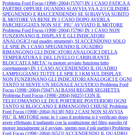
Problema Ford Focus (1998>2004) [5707] IN 1 CASO FATICA A
PARTIRE OPPURE QUANDO SI AVVIA VA A 2/3 CILINDRI,
SPEGNENDO E RIACCENDENDO SE SI RIAVVIA SUBITO
IL MOTORE VA BENE IN 1 CASO DOPO AVERLA
PARCHEGGIATA NON SI E` PIU` AVVIATO IL MOTORE
Problema Ford Focus (1998>2004) [5796] IN 1 CASO NON
FUNZIONANO IL DISPLAY E GLI INDICATORI
ANALOGICI (sul quadro strumenti), SI ACCENDONO SOLO
LE SPIE IN 1 CASO SPEGNENDO IL QUADRO
RIMANGONO GLI INDICATORI ANALOGICI DELLA
TEMPERATURA E DEL LIVELLO CARBURANTE
BLOCCATI A META` (a motore avviato funziona tutto
correttamente) IN 1 CASO ACCENDENDO IL QUADRO
LAMPEGGIANO TUTTE LE SPIE E I KM SUL DISPLAY,
NON FUNZIONANO GLI INDICATORI ANALOGICI E OGNI
TANTO SI SENTE UN SEGNALE ACUSTICO
Problema Ford
Focus (1998>2004) [5947] AI BASSI REGIMI SEGHETTA
Problema Ford Focus (1998>2004) [6025] CON IL
TELECOMANDO LE DUE PORTIERE POSTERIORI OGNI
TANTO SI BLOCCANO E RIMANGONO CHIUSE
Problema
Ford Focus (1998>2004) [6138] NEI 2 CASI NON SI AVVIA
PIU` IL MOTORE nota: in 1 caso il problema si è verificato dopo
avere effettuato il tagliando con la sostituzione del filtro gasolio (il
motore inizialmente si è avviato, spento non è più partito)
Problema
Ford Focus (1998>2004) [6523] ACCENDENDO IL QUADRO