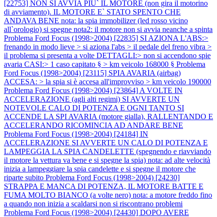
[22753] NON SI AVVIA PIU` IL MOTORE (non gira il motorino
di avviamento). IL MOTORE E` STATO SPENTO CHE
ANDAVA BENE nota: la spia immobilizer (led rosso vicino
all`orologio) si spegne nota2: il motore non si avvia neanche a spinta
Problema Ford Focus (1998>2004) [22835] SI AZIONA L'ABS:>
frenando in modo lieve > si aziona l'abs > il pedale del freno vibra >
il problema si presenta a volte DETTAGLI:> non si accendono spie
avaria CASI:> 1 caso capitato § > km veicolo 168000 §
Problema
Ford Focus (1998>2004) [23115] SPIA AVARIA (airbag)
ACCESA: > la spia si è accesa all'improvviso > km veicolo 190000
Problema Ford Focus (1998>2004) [23864] A VOLTE IN
ACCELERAZIONE (agli alti regimi) SI AVVERTE UN
NOTEVOLE CALO DI POTENZA E OGNI TANTO SI
ACCENDE LA SPI AVARIA (motore gialla), RALLENTANDO E
ACCELERANDO RICOMINCIA AD ANDARE BENE
Problema Ford Focus (1998>2004) [24184] IN
ACCELERAZIONE SI AVVERTE UN CALO DI POTENZA E
LAMPEGGIA LA SPIA CANDELETTE (spegnendo e riavviando
il motore la vettura va bene e si spegne la spia) nota: ad alte velocità
inizia a lampeggiare la spia candelette e si spegne il motore che
riparte subito
Problema Ford Focus (1998>2004) [24230]
STRAPPA E MANCA DI POTENZA, IL MOTORE BATTE E
FUMA MOLTO BIANCO (a volte nero) nota: a motore freddo fino
a quando non inizia a scaldarsi non si riscontrano problemi
Problema Ford Focus (1998>2004) [24430] DOPO AVERE