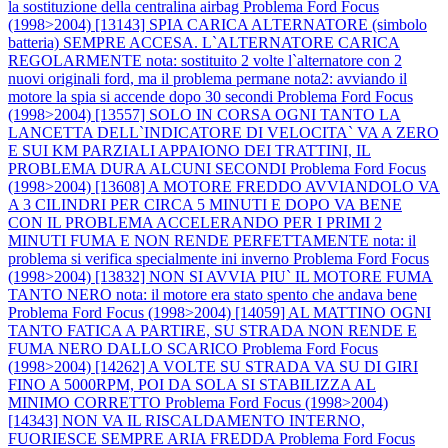
la sostituzione della centralina airbag
Problema Ford Focus
(1998>2004) [13143] SPIA CARICA ALTERNATORE (simbolo
batteria) SEMPRE ACCESA. L`ALTERNATORE CARICA
REGOLARMENTE nota: sostituito 2 volte l`alternatore con 2
nuovi originali ford, ma il problema permane nota2: avviando il
motore la spia si accende dopo 30 secondi
Problema Ford Focus
(1998>2004) [13557] SOLO IN CORSA OGNI TANTO LA
LANCETTA DELL`INDICATORE DI VELOCITA` VA A ZERO
E SUI KM PARZIALI APPAIONO DEI TRATTINI, IL
PROBLEMA DURA ALCUNI SECONDI
Problema Ford Focus
(1998>2004) [13608] A MOTORE FREDDO AVVIANDOLO VA
A 3 CILINDRI PER CIRCA 5 MINUTI E DOPO VA BENE
CON IL PROBLEMA ACCELERANDO PER I PRIMI 2
MINUTI FUMA E NON RENDE PERFETTAMENTE nota: il
problema si verifica specialmente ini inverno
Problema Ford Focus
(1998>2004) [13832] NON SI AVVIA PIU` IL MOTORE FUMA
TANTO NERO nota: il motore era stato spento che andava bene
Problema Ford Focus (1998>2004) [14059] AL MATTINO OGNI
TANTO FATICA A PARTIRE, SU STRADA NON RENDE E
FUMA NERO DALLO SCARICO
Problema Ford Focus
(1998>2004) [14262] A VOLTE SU STRADA VA SU DI GIRI
FINO A 5000RPM, POI DA SOLA SI STABILIZZA AL
MINIMO CORRETTO
Problema Ford Focus (1998>2004)
[14343] NON VA IL RISCALDAMENTO INTERNO,
FUORIESCE SEMPRE ARIA FREDDA
Problema Ford Focus