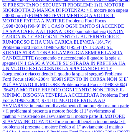
SI PRESENTANO I SEGUENTI PROBLEMI: 1) IL MOTORE
SBORBOTTA 2) MANCA DI POTENZA: > il motore non supera
i 3000 rpm 3) FUMA NOTEVOLMENTE 4) A VOLTE IL
MOTORE FATICA A PARTIRE
Problema Ford Focus
(1998>2004) [9049] IN 1 CASO OGNI TANTO SI ACCENDE
LA SPIA CARICA ALTERNATORE (simbolo batteria) E NON
CARICA IN 1 CASO OGNI TANTO L`ALTERNATORE E`
RUMOROSO E HA UNA CARICA ELEVATA (16/17v)
Problema Ford Focus (1998>2004) [9554] IN 1 CASO SU
STRADA STRATTONA E LAMPEGGIA SEMPRE LA SPIA
CANDELETTE (spegnendo e riaccendendo il quadro la spia si
spegne) IN 1 CASO A VOLTE SU STRADA IN PRETESA HA
UN VUOTO E SI ACCENDE LA SPIA CANDELETTE
(spegnendo e riaccendendo il quadro la spia si spegne)
Problema
Ford Focus (1998>2004) [9599] SPENTO IN CORSA NON SI E`
PIU` AVVIATO IL MOTORE
Problema Ford Focus (1998>2004)
[9642] A MOTORE FREDDO OGNI TANTO NON TIENE IL
MINIMO, BISOGNA TENERLA ACCELERATA
Problema Ford
Focus (1998>2004) [9741] IL MOTORE FATICA AD
AVVIARSI:> in tentativo di avviamento il motore gira ma non parte
> il problema si presenta a motore freddo al 1° avviamento al
mattino > insistendo nell'avviamento il motore parte IL MOTORE
SI AVVIA INGOLFATO:> forte odore di benzina incombusta > il
problema si presenta a motore freddo al 1° avviamento al mattino