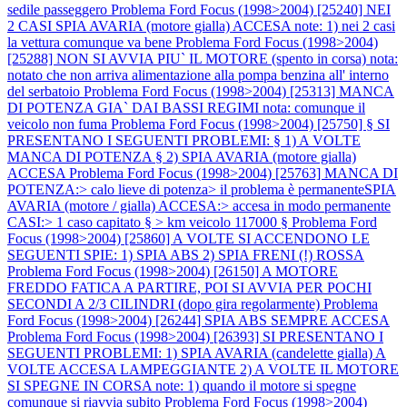
sedile passeggero
Problema Ford Focus (1998>2004) [25240] NEI
2 CASI SPIA AVARIA (motore gialla) ACCESA note: 1) nei 2 casi
la vettura comunque va bene
Problema Ford Focus (1998>2004)
[25288] NON SI AVVIA PIU` IL MOTORE (spento in corsa) nota:
notato che non arriva alimentazione alla pompa benzina all' interno
del serbatoio
Problema Ford Focus (1998>2004) [25313] MANCA
DI POTENZA GIA` DAI BASSI REGIMI nota: comunque il
veicolo non fuma
Problema Ford Focus (1998>2004) [25750] § SI
PRESENTANO I SEGUENTI PROBLEMI: § 1) A VOLTE
MANCA DI POTENZA § 2) SPIA AVARIA (motore gialla)
ACCESA
Problema Ford Focus (1998>2004) [25763] MANCA DI
POTENZA:> calo lieve di potenza> il problema è permanenteSPIA
AVARIA (motore / gialla) ACCESA:> accesa in modo permanente
CASI:> 1 caso capitato § > km veicolo 117000 §
Problema Ford
Focus (1998>2004) [25860] A VOLTE SI ACCENDONO LE
SEGUENTI SPIE: 1) SPIA ABS 2) SPIA FRENI (!) ROSSA
Problema Ford Focus (1998>2004) [26150] A MOTORE
FREDDO FATICA A PARTIRE, POI SI AVVIA PER POCHI
SECONDI A 2/3 CILINDRI (dopo gira regolarmente)
Problema
Ford Focus (1998>2004) [26244] SPIA ABS SEMPRE ACCESA
Problema Ford Focus (1998>2004) [26393] SI PRESENTANO I
SEGUENTI PROBLEMI: 1) SPIA AVARIA (candelette gialla) A
VOLTE ACCESA LAMPEGGIANTE 2) A VOLTE IL MOTORE
SI SPEGNE IN CORSA note: 1) quando il motore si spegne
comunque si riavvia subito
Problema Ford Focus (1998>2004)