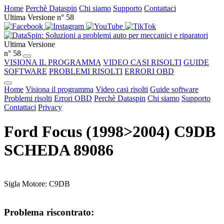
Home
Perchè Dataspin
Chi siamo
Supporto
Contattaci
Ultima Versione n° 58
Ultima Versione
n° 58
VISIONA IL PROGRAMMA
VIDEO CASI RISOLTI
GUIDE
SOFTWARE
PROBLEMI RISOLTI
ERRORI OBD
Home
Visiona il programma
Video casi risolti
Guide software
Problemi risolti
Errori OBD
Perchè Dataspin
Chi siamo
Supporto
Contattaci
Privacy
Ford Focus (1998>2004) C9DB
SCHEDA 89086
Sigla Motore: C9DB
Problema riscontrato: