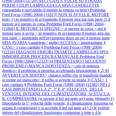
(1998>2004) [11720] NEI 2 CASI A VOLTE SU STRADA
PERDE COLPI LAMPEGGIA LA SPIA CANDELETTE
(spegnendo e riavviando il motore la vettura va bene)
Problema
Ford Focus (1998>2004) [11813] NON SI AVVIA IL MOTORE
note: 1) in tentativo di avviamento il motore gira ma non parte 2) il
motore si è spento in corsa
Problema Ford Focus (1998>2004)
[11866] IL MOTORE SI SPEGNE:> si spegne in corsa > poi il
motore non si avvia > in tentativo di avviamento il motore gira ma
non parte > insistendo nell'avviamento dopo un po' il motore parte
SPIA AVARIA (candelette / gialla) ACCESA:> lampeggiante §
CASI:> 1 caso capitato §
Problema Ford Focus (1998>2004)
[12118] DIAGNOSI ERRORI TRAMITE LAMPEGGIO SPIA
IMMOBILIZER PROCEDURA MANUALE
Problema Ford
Focus (1998>2004) [12323] SI PRESENTANO I SEGUENTI
PROBLEMI:1) MANCA DI POTENZA:> calo di potenza
drastico> il problema si presenta accelerando bruscamente § 2) SI
AVVERTE UN SOFFIO:> classico soffio che si manifesta quando
si rompe un manicotto> il soffio si avverte su strada 3) CASI:> 1
caso capitato §
Problema Ford Focus (1998>2004) [12382] NEI 2
CASI IMPOSTANDO LA 2°, 3° E 4° VELOCITA` DELLE
VENTOLE INTERNE DEL CLIMATIZZATORE, SI STACCA
IL COMPRESSORE (si spegne il led sul tasto a/c) nota: (dettagli) 1)
impostando la 1° velocità delle ventole, il climatizzatore funziona (si
aziona il compressore e si accende il led sul tasto a/c) 2) le ventole
interne del climatizzatore funzionano comunque a tutte e 4 le