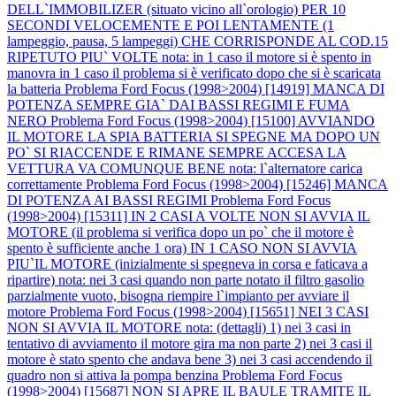
DELL`IMMOBILIZER (situato vicino all`orologio) PER 10
SECONDI VELOCEMENTE E POI LENTAMENTE (1
lampeggio, pausa, 5 lampeggi) CHE CORRISPONDE AL COD.15
RIPETUTO PIU` VOLTE nota: in 1 caso il motore si è spento in
manovra in 1 caso il problema si è verificato dopo che si è scaricata
la batteria
Problema Ford Focus (1998>2004) [14919] MANCA DI
POTENZA SEMPRE GIA` DAI BASSI REGIMI E FUMA
NERO
Problema Ford Focus (1998>2004) [15100] AVVIANDO
IL MOTORE LA SPIA BATTERIA SI SPEGNE MA DOPO UN
PO` SI RIACCENDE E RIMANE SEMPRE ACCESA LA
VETTURA VA COMUNQUE BENE nota: l`alternatore carica
correttamente
Problema Ford Focus (1998>2004) [15246] MANCA
DI POTENZA AI BASSI REGIMI
Problema Ford Focus
(1998>2004) [15311] IN 2 CASI A VOLTE NON SI AVVIA IL
MOTORE (il problema si verifica dopo un po` che il motore è
spento è sufficiente anche 1 ora) IN 1 CASO NON SI AVVIA
PIU`IL MOTORE (inizialmente si spegneva in corsa e faticava a
ripartire) nota: nei 3 casi quando non parte notato il filtro gasolio
parzialmente vuoto, bisogna riempire l`impianto per avviare il
motore
Problema Ford Focus (1998>2004) [15651] NEI 3 CASI
NON SI AVVIA IL MOTORE nota: (dettagli) 1) nei 3 casi in
tentativo di avviamento il motore gira ma non parte 2) nei 3 casi il
motore è stato spento che andava bene 3) nei 3 casi accendendo il
quadro non si attiva la pompa benzina
Problema Ford Focus
(1998>2004) [15687] NON SI APRE IL BAULE TRAMITE IL