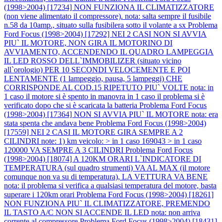
(1998>2004) [17234] NON FUNZIONA IL CLIMATIZZATORE
(non viene alimentato il compressore). nota: salta sempre il fusibile
n.58 da 10amp., situato sulla fusibilera sotto il volante a sx
Problema
Ford Focus (1998>2004) [17292] NEI 2 CASI NON SI AVVIA
PIU` IL MOTORE, NON GIRA IL MOTORINO DI
AVVIAMENTO, ACCENDENDO IL QUADRO LAMPEGGIA
IL LED ROSSO DELL`IMMOBILIZER (situato vicino
all`orologio) PER 10 SECONDI VELOCEMENTE E POI
LENTAMENTE (1 lampeggio, pausa, 5 lampeggi) CHE
CORRISPONDE AL COD.15 RIPETUTO PIU` VOLTE nota: in
1 caso il motore si è spento in manovra in 1 caso il problema si è
verificato dopo che si è scaricata la batteria
Problema Ford Focus
(1998>2004) [17364] NON SI AVVIA PIU` IL MOTORE nota: era
stata spenta che andava bene
Problema Ford Focus (1998>2004)
[17559] NEI 2 CASI IL MOTORE GIRA SEMPRE A 2
CILINDRI note: 1) km veicolo: > in 1 caso 169043 > in 1 caso
120000 VA SEMPRE A 3 CILINDRI
Problema Ford Focus
(1998>2004) [18074] A 120KM ORARI L`INDICATORE DI
TEMPERATURA (sul quadro strumenti) VA AL MAX (il motore
comunque non va su di temperatura), LA VETTURA VA BENE
nota: il problema si verifica a qualsiasi temperatura del motore, basta
superare i 120km orari
Problema Ford Focus (1998>2004) [18261]
NON FUNZIONA PIU` IL CLIMATIZZATORE, PREMENDO
IL TASTO A/C NON SI ACCENDE IL LED nota: non arriva
corrente al compressore
Problema Ford Focus (1998>2004) [18431]