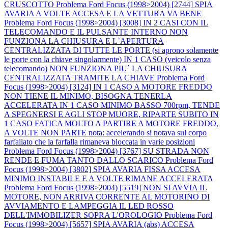
CRUSCOTTO
Problema Ford Focus (1998>2004) [2744] SPIA
AVARIA A VOLTE ACCESA E LA VETTURA VA BENE
Problema Ford Focus (1998>2004) [3008] IN 2 CASI CON IL
TELECOMANDO E IL PULSANTE INTERNO NON
FUNZIONA LA CHIUSURA E L`APERTURA
CENTRALIZZATA DI TUTTE LE PORTE (si aprono solamente
le porte con la chiave singolarmente) IN 1 CASO (veicolo senza
telecomando) NON FUNZIONA PIU` LA CHIUSURA
CENTRALIZZATA TRAMITE LA CHIAVE
Problema Ford
Focus (1998>2004) [3124] IN 1 CASO A MOTORE FREDDO
NON TIENE IL MINIMO, BISOGNA TENERLA
ACCELERATA IN 1 CASO MINIMO BASSO 700rpm, TENDE
A SPEGNERSI E AGLI STOP MUORE, RIPARTE SUBITO IN
1 CASO FATICA MOLTO A PARTIRE A MOTORE FREDDO,
A VOLTE NON PARTE nota: accelerando si notava sul corpo
farfallato che la farfalla rimaneva bloccata in varie posizioni
Problema Ford Focus (1998>2004) [3767] SU STRADA NON
RENDE E FUMA TANTO DALLO SCARICO
Problema Ford
Focus (1998>2004) [3802] SPIA AVARIA FISSA ACCESA
MINIMO INSTABILE E A VOLTE RIMANE ACCELERATA
Problema Ford Focus (1998>2004) [5519] NON SI AVVIA IL
MOTORE, NON ARRIVA CORRENTE AL MOTORINO DI
AVVIAMENTO E LAMPEGGIA IL LED ROSSO
DELL'IMMOBILIZER SOPRA L'OROLOGIO
Problema Ford
Focus (1998>2004) [5657] SPIA AVARIA (abs) ACCESA