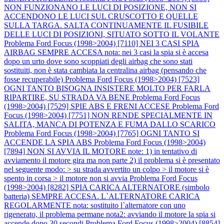
NON FUNZIONANO LE LUCI DI POSIZIONE, NON SI
ACCENDONO LE LUCI SUL CRUSCOTTO E QUELLE
SULLA TARGA. SALTA CONTINUAMENTE IL FUSIBILE
DELLE LUCI DI POSIZIONI, SITUATO SOTTO IL VOLANTE
Problema Ford Focus (1998>2004) [7110] NEI 3 CASI SPIA
AIRBAG SEMPRE ACCESA nota: nei 3 casi la spia si è accesa
dopo un urto dove sono scoppiati degli airbag che sono stati
sostituiti, non è stata cambiata la centralina airbag (pensando che
fosse recuperabile)
Problema Ford Focus (1998>2004) [7523]
OGNI TANTO BISOGNA INSISTERE MOLTO PER FARLA
RIPARTIRE, SU STRADA VA BENE
Problema Ford Focus
(1998>2004) [7529] SPIE ABS E FRENI ACCESE
Problema Ford
Focus (1998>2004) [7751] NON RENDE SPECIALMENTE IN
SALITA, MANCA DI POTENZA E FUMA DALLO SCARICO
Problema Ford Focus (1998>2004) [7765] OGNI TANTO SI
ACCENDE LA SPIA ABS
Problema Ford Focus (1998>2004)
[7894] NON SI AVVIA IL MOTORE note: 1) in tentativo di
avviamento il motore gira ma non parte 2) il problema si è presentato
nel seguente modo: > su strada avvertito un colpo > il motore si è
spento in corsa > il motore non si avvia
Problema Ford Focus
(1998>2004) [8282] SPIA CARICA ALTERNATORE (simbolo
batteria) SEMPRE ACCESA. L`ALTERNATORE CARICA
REGOLARMENTE nota: sostituito l`alternatore con uno
rigenerato, il problema permane nota2: avviando il motore la spia si
accende dopo 30 secondi
Problema Ford Focus (1998>2004) [8854]