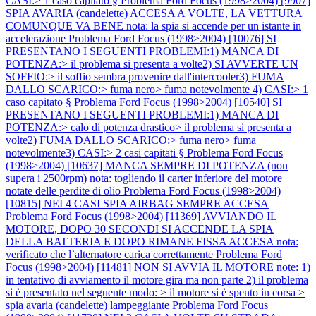
CASI:> 1 caso capitato §
Problema Ford Focus (1998>2004) [9907]
SPIA AVARIA (candelette) ACCESA A VOLTE, LA VETTURA
COMUNQUE VA BENE nota: la spia si accende per un istante in
accelerazione
Problema Ford Focus (1998>2004) [10076] SI
PRESENTANO I SEGUENTI PROBLEMI:1) MANCA DI
POTENZA:> il problema si presenta a volte2) SI AVVERTE UN
SOFFIO:> il soffio sembra provenire dall'intercooler3) FUMA
DALLO SCARICO:> fuma nero> fuma notevolmente 4) CASI:> 1
caso capitato §
Problema Ford Focus (1998>2004) [10540] SI
PRESENTANO I SEGUENTI PROBLEMI:1) MANCA DI
POTENZA:> calo di potenza drastico> il problema si presenta a
volte2) FUMA DALLO SCARICO:> fuma nero> fuma
notevolmente3) CASI:> 2 casi capitati §
Problema Ford Focus
(1998>2004) [10637] MANCA SEMPRE DI POTENZA (non
supera i 2500rpm) nota: togliendo il carter inferiore del motore
notate delle perdite di olio
Problema Ford Focus (1998>2004)
[10815] NEI 4 CASI SPIA AIRBAG SEMPRE ACCESA
Problema Ford Focus (1998>2004) [11369] AVVIANDO IL
MOTORE, DOPO 30 SECONDI SI ACCENDE LA SPIA
DELLA BATTERIA E DOPO RIMANE FISSA ACCESA nota:
verificato che l`alternatore carica correttamente
Problema Ford
Focus (1998>2004) [11481] NON SI AVVIA IL MOTORE note: 1)
in tentativo di avviamento il motore gira ma non parte 2) il problema
si è presentato nel seguente modo: > il motore si è spento in corsa >
spia avaria (candelette) lampeggiante
Problema Ford Focus