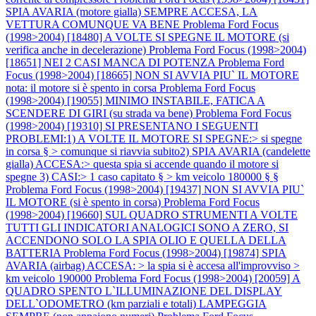
SPIA AVARIA (motore gialla) SEMPRE ACCESA, LA
VETTURA COMUNQUE VA BENE
Problema Ford Focus
(1998>2004) [18480] A VOLTE SI SPEGNE IL MOTORE (si
verifica anche in decelerazione)
Problema Ford Focus (1998>2004)
[18651] NEI 2 CASI MANCA DI POTENZA
Problema Ford
Focus (1998>2004) [18665] NON SI AVVIA PIU` IL MOTORE
nota: il motore si è spento in corsa
Problema Ford Focus
(1998>2004) [19055] MINIMO INSTABILE, FATICA A
SCENDERE DI GIRI (su strada va bene)
Problema Ford Focus
(1998>2004) [19310] SI PRESENTANO I SEGUENTI
PROBLEMI:1) A VOLTE IL MOTORE SI SPEGNE:> si spegne
in corsa § > comunque si riavvia subito2) SPIA AVARIA (candelette
gialla) ACCESA:> questa spia si accende quando il motore si
spegne 3) CASI:> 1 caso capitato § > km veicolo 180000 § §
Problema Ford Focus (1998>2004) [19437] NON SI AVVIA PIU`
IL MOTORE (si è spento in corsa)
Problema Ford Focus
(1998>2004) [19660] SUL QUADRO STRUMENTI A VOLTE
TUTTI GLI INDICATORI ANALOGICI SONO A ZERO, SI
ACCENDONO SOLO LA SPIA OLIO E QUELLA DELLA
BATTERIA
Problema Ford Focus (1998>2004) [19874] SPIA
AVARIA (airbag) ACCESA: > la spia si è accesa all'improvviso >
km veicolo 190000
Problema Ford Focus (1998>2004) [20059] A
QUADRO SPENTO L`ILLUMINAZIONE DEL DISPLAY
DELL`ODOMETRO (km parziali e totali) LAMPEGGIA