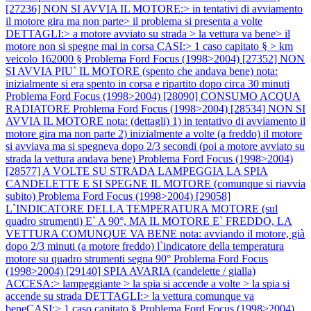
[27236] NON SI AVVIA IL MOTORE:> in tentativi di avviamento
il motore gira ma non parte> il problema si presenta a volte
DETTAGLI:> a motore avviato su strada > la vettura va bene> il
motore non si spegne mai in corsa CASI:> 1 caso capitato § > km
veicolo 162000 §
Problema Ford Focus (1998>2004) [27352] NON
SI AVVIA PIU` IL MOTORE (spento che andava bene) nota:
inizialmente si era spento in corsa e ripartito dopo circa 30 minuti
Problema Ford Focus (1998>2004) [28090] CONSUMO ACQUA
RADIATORE
Problema Ford Focus (1998>2004) [28534] NON SI
AVVIA IL MOTORE nota: (dettagli) 1) in tentativo di avviamento il
motore gira ma non parte 2) inizialmente a volte (a freddo) il motore
si avviava ma si spegneva dopo 2/3 secondi (poi a motore avviato su
strada la vettura andava bene)
Problema Ford Focus (1998>2004)
[28577] A VOLTE SU STRADA LAMPEGGIA LA SPIA
CANDELETTE E SI SPEGNE IL MOTORE (comunque si riavvia
subito)
Problema Ford Focus (1998>2004) [29058]
L`INDICATORE DELLA TEMPERATURA MOTORE (sul
quadro strumenti) E` A 90°, MA IL MOTORE E` FREDDO, LA
VETTURA COMUNQUE VA BENE nota: avviando il motore, già
dopo 2/3 minuti (a motore freddo) l`indicatore della temperatura
motore su quadro strumenti segna 90°
Problema Ford Focus
(1998>2004) [29140] SPIA AVARIA (candelette / gialla)
ACCESA:> lampeggiante > la spia si accende a volte > la spia si
accende su strada DETTAGLI:> la vettura comunque va
beneCASI:> 1 caso capitato §
Problema Ford Focus (1998>2004)