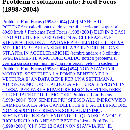
Problemi e soluzioni auto: Ford Focus
(1998>2004)
Problema Ford Focus (1998>2004) [249] MANCA DI
POTENZA:> calo di potenza drastico> il veicolo non supera gli
80/90 km/h §
Problema Ford Focus (1998>2004) [319] IN 2 CASI
FINO AD UN CERTO REGIME IN ACCELERAZIONE
STRAPPA, TENDE AD ANDARE A 3 CILINDRI, OLTRE VA
MEGLIO IN 3 CASI VA SEMPRE A 3 CILINDRI IN 2 CASI
STRAPPA IN ACCELERAZIONE (sembra andare a 3 cilindri)
SPECIALMENTE A MOTORE CALDO nota: il problema si
verifica spesso dopo una lunga percorrenza a velocità sostenuta
Problema Ford Focus (1998>2004) [494] NON SI AVVIA IL
MOTORE, SOSTITUITA LA POMPA BENZINA E LA
VETTURA E` ANDATA BENE PER UNA SETTIMANA,
ADESSO A MOTORE CALDO LA VETTURA SI SPEGNE IN
CORSA, PER FARLA RIPARTIRE BISOGNA ATTENDERE
CHE SI RAFFREDDI IL MOTORE
Problema Ford Focus
(1998>2004) [509] SEMPRE PIU` SPESSO ALL`IMPROVVISO
LAMPEGGIA LA SPIA CANDELETTE E L`ACCELERATORE
NON RISPONDE E RIMANE SOLO AL MINIMO,
SPEGNENDO E RIACCENDENDO IL QUADRO A VOLTE
RICOMINCIA AD ANDARE BENE
Problema Ford Focus
(1998>2004) [614] NEI 12 CASI NON SI AVVIA PIU` IL