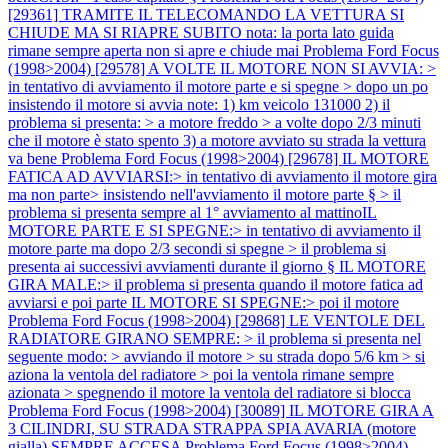
[29361] TRAMITE IL TELECOMANDO LA VETTURA SI
CHIUDE MA SI RIAPRE SUBITO nota: la porta lato guida
rimane sempre aperta non si apre e chiude mai
Problema Ford Focus
(1998>2004) [29578] A VOLTE IL MOTORE NON SI AVVIA: >
in tentativo di avviamento il motore parte e si spegne > dopo un po
insistendo il motore si avvia note: 1) km veicolo 131000 2) il
problema si presenta: > a motore freddo > a volte dopo 2/3 minuti
che il motore è stato spento 3) a motore avviato su strada la vettura
va bene
Problema Ford Focus (1998>2004) [29678] IL MOTORE
FATICA AD AVVIARSI:> in tentativo di avviamento il motore gira
ma non parte> insistendo nell'avviamento il motore parte § > il
problema si presenta sempre al 1° avviamento al mattinoIL
MOTORE PARTE E SI SPEGNE:> in tentativo di avviamento il
motore parte ma dopo 2/3 secondi si spegne > il problema si
presenta ai successivi avviamenti durante il giorno § IL MOTORE
GIRA MALE:> il problema si presenta quando il motore fatica ad
avviarsi e poi parte IL MOTORE SI SPEGNE:> poi il motore
Problema Ford Focus (1998>2004) [29868] LE VENTOLE DEL
RADIATORE GIRANO SEMPRE: > il problema si presenta nel
seguente modo: > avviando il motore > su strada dopo 5/6 km > si
aziona la ventola del radiatore > poi la ventola rimane sempre
azionata > spegnendo il motore la ventola del radiatore si blocca
Problema Ford Focus (1998>2004) [30089] IL MOTORE GIRA A
3 CILINDRI, SU STRADA STRAPPA SPIA AVARIA (motore
gialla) SEMPRE ACCESA
Problema Ford Focus (1998>2004)