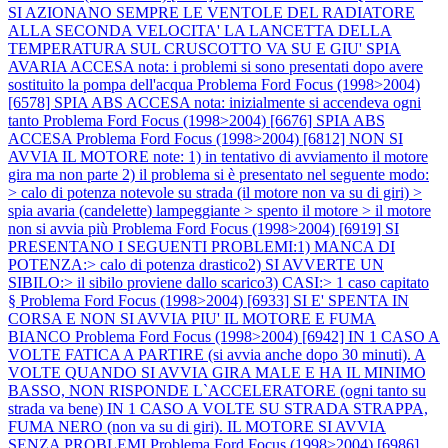
SI AZIONANO SEMPRE LE VENTOLE DEL RADIATORE
ALLA SECONDA VELOCITA' LA LANCETTA DELLA
TEMPERATURA SUL CRUSCOTTO VA SU E GIU' SPIA
AVARIA ACCESA nota: i problemi si sono presentati dopo avere
sostituito la pompa dell'acqua
Problema Ford Focus (1998>2004)
[6578] SPIA ABS ACCESA nota: inizialmente si accendeva ogni
tanto
Problema Ford Focus (1998>2004) [6676] SPIA ABS
ACCESA
Problema Ford Focus (1998>2004) [6812] NON SI
AVVIA IL MOTORE note: 1) in tentativo di avviamento il motore
gira ma non parte 2) il problema si è presentato nel seguente modo:
> calo di potenza notevole su strada (il motore non va su di giri) >
spia avaria (candelette) lampeggiante > spento il motore > il motore
non si avvia più
Problema Ford Focus (1998>2004) [6919] SI
PRESENTANO I SEGUENTI PROBLEMI:1) MANCA DI
POTENZA:> calo di potenza drastico2) SI AVVERTE UN
SIBILO:> il sibilo proviene dallo scarico3) CASI:> 1 caso capitato
§
Problema Ford Focus (1998>2004) [6933] SI E' SPENTA IN
CORSA E NON SI AVVIA PIU' IL MOTORE E FUMA
BIANCO
Problema Ford Focus (1998>2004) [6942] IN 1 CASO A
VOLTE FATICA A PARTIRE (si avvia anche dopo 30 minuti). A
VOLTE QUANDO SI AVVIA GIRA MALE E HA IL MINIMO
BASSO, NON RISPONDE L`ACCELERATORE (ogni tanto su
strada va bene) IN 1 CASO A VOLTE SU STRADA STRAPPA,
FUMA NERO (non va su di giri). IL MOTORE SI AVVIA
SENZA PROBLEMI
Problema Ford Focus (1998>2004) [6986]