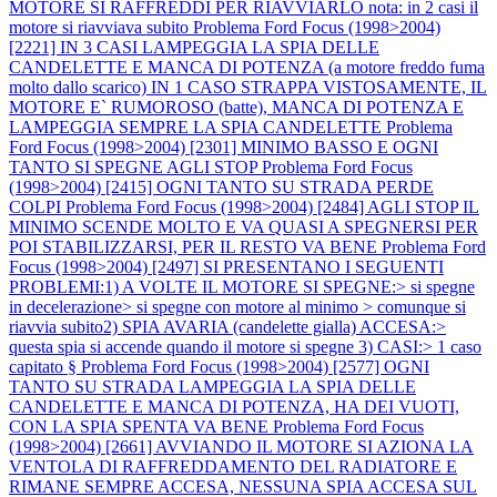
MOTORE SI RAFFREDDI PER RIAVVIARLO nota: in 2 casi il
motore si riavviava subito
Problema Ford Focus (1998>2004)
[2221] IN 3 CASI LAMPEGGIA LA SPIA DELLE
CANDELETTE E MANCA DI POTENZA (a motore freddo fuma
molto dallo scarico) IN 1 CASO STRAPPA VISTOSAMENTE, IL
MOTORE E` RUMOROSO (batte), MANCA DI POTENZA E
LAMPEGGIA SEMPRE LA SPIA CANDELETTE
Problema
Ford Focus (1998>2004) [2301] MINIMO BASSO E OGNI
TANTO SI SPEGNE AGLI STOP
Problema Ford Focus
(1998>2004) [2415] OGNI TANTO SU STRADA PERDE
COLPI
Problema Ford Focus (1998>2004) [2484] AGLI STOP IL
MINIMO SCENDE MOLTO E VA QUASI A SPEGNERSI PER
POI STABILIZZARSI, PER IL RESTO VA BENE
Problema Ford
Focus (1998>2004) [2497] SI PRESENTANO I SEGUENTI
PROBLEMI:1) A VOLTE IL MOTORE SI SPEGNE:> si spegne
in decelerazione> si spegne con motore al minimo > comunque si
riavvia subito2) SPIA AVARIA (candelette gialla) ACCESA:>
questa spia si accende quando il motore si spegne 3) CASI:> 1 caso
capitato §
Problema Ford Focus (1998>2004) [2577] OGNI
TANTO SU STRADA LAMPEGGIA LA SPIA DELLE
CANDELETTE E MANCA DI POTENZA, HA DEI VUOTI,
CON LA SPIA SPENTA VA BENE
Problema Ford Focus
(1998>2004) [2661] AVVIANDO IL MOTORE SI AZIONA LA
VENTOLA DI RAFFREDDAMENTO DEL RADIATORE E
RIMANE SEMPRE ACCESA, NESSUNA SPIA ACCESA SUL