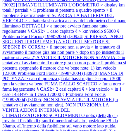
[30922] RIMANE ILLUMINATO L'ODOMETRO:> display km
totali / parziali > il problema si presenta a quadro spento > il
problema è permanente SI SCARICA LA BATTERIA DEL
VEICOLO:> la batteria si scarica a causa dell'odometro che rimane
illuminato DETTAGLI:> a motore avviato funziona tutto
regolarmente § CASI:> 1 caso capitato § > km veicolo 95000 §
Problema Ford Focus (1998>2004) [30924] SI PRESENTANO I
SEGUENTI PROBLEMI: 1) A VOLTE IL MOTORE SI
SPEGNE IN CORSA: > il motore non si avvia > in tentativo di
avviamento il motore gira ma non parte > dopo un po insistendo il
motore si avvia 2) A VOLTE IL MOTORE NON SI AVVIA: > in
tentativo di avviamento il motore gira ma non parte > il problema si
presenta spegnendo il motore che va bene note: 1) km veicolo
123000
Problema Ford Focus (1998>2004) [30970] MANCA DI
POTENZA:> calo di potenza già dai bassi regimi > sopra i 3000
rpm la vettura va bene FUMA DALLO SCARICO:> fuma nero >
fuma leggermente § CASI:> 2 casi capitati § > km veicolo > in 1
caso 148349> in 1 caso 170000 §
Problema Ford Focus
(1998>2004) [31005] NON SI AVVIA PIU` IL MOTORE (in
tentativo di avviamento non gira), NON FUNZIONA LA
VENTILAZIONE INTERNA DEL
CLIMATIZZATORE/RISCALDAMENTO nota: (dettagli) 1)
trovato il fusibile di grandi dimensioni saltato, posizione F8, da
30amp, all`interno della fusibiliera sul vano motore lato guida,