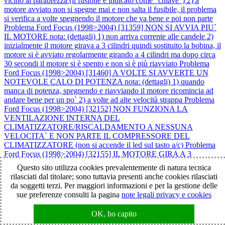
vicino al parabrezza (il fusibile è indicato come "chiave") 2) a
motore avviato non si spegne mai e non salta il fusibile, il problema
si verifica a volte spegnendo il motore che va bene e poi non parte
Problema Ford Focus (1998>2004) [31359] NON SI AVVIA PIU`
IL MOTORE nota: (dettagli) 1) non arriva corrente alle candele 2)
inizialmente il motore girava a 3 cilindri quindi sostituito la bobina, il
motore si è avviato regolarmente girando a 4 cilindri ma dopo circa
30 secondi il motore si è spento e non si è più riavviato
Problema
Ford Focus (1998>2004) [31460] A VOLTE SI AVVERTE UN
NOTEVOLE CALO DI POTENZA nota: (dettagli) 1) quando
manca di potenza, spegnendo e riavviando il motore ricomincia ad
andare bene per un po` 2) a volte ad alte velocità strappa
Problema
Ford Focus (1998>2004) [32152] NON FUNZIONA LA
VENTILAZIONE INTERNA DEL
CLIMATIZZATORE/RISCALDAMENTO A NESSUNA
VELOCITA` E NON PARTE IL COMPRESSORE DEL
CLIMATIZZATORE (non si accende il led sul tasto a/c)
Problema
Ford Focus (1998>2004) [32155] IL MOTORE GIRA A 3
CILINDRI E STRAPPA VISTOSAMENTE, MANCA DI
Questo sito utilizza cookies prevalentemente di natura tecnica
POTENZA E SPIA AVARIA (motore gialla) SEMPRE ACCESA
rilasciati dal titolare; sono tuttavia presenti anche cookies rilasciati
nota: notato un fischio provenire da una cinghia
Problema Ford
da soggetti terzi. Per maggiori informazioni e per la gestione delle
Focus (1998>2004) [32401] NON SI AVVIA IL MOTORE:> in
sue preferenze consulti la pagina
note legali privacy e cookies
tentativo di avviamento il motore gira ma non parte> il problema è
permanenteDETTAGLI:> il problema si è presentato nel seguente
OK, ho capito
modo> su strada si è accesa la spia avaria (candelette gialla)