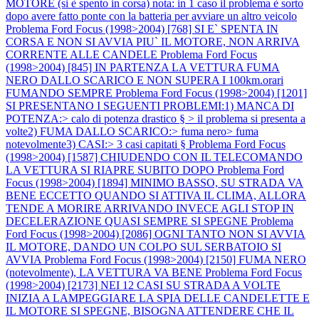
MOTORE (si è spento in corsa) nota: in 1 caso il problema è sorto
dopo avere fatto ponte con la batteria per avviare un altro veicolo
Problema Ford Focus (1998>2004) [768] SI E` SPENTA IN
CORSA E NON SI AVVIA PIU` IL MOTORE, NON ARRIVA
CORRENTE ALLE CANDELE
Problema Ford Focus
(1998>2004) [845] IN PARTENZA LA VETTURA FUMA
NERO DALLO SCARICO E NON SUPERA I 100km.orari
FUMANDO SEMPRE
Problema Ford Focus (1998>2004) [1201]
SI PRESENTANO I SEGUENTI PROBLEMI:1) MANCA DI
POTENZA:> calo di potenza drastico § > il problema si presenta a
volte2) FUMA DALLO SCARICO:> fuma nero> fuma
notevolmente3) CASI:> 3 casi capitati §
Problema Ford Focus
(1998>2004) [1587] CHIUDENDO CON IL TELECOMANDO
LA VETTURA SI RIAPRE SUBITO DOPO
Problema Ford
Focus (1998>2004) [1894] MINIMO BASSO, SU STRADA VA
BENE ECCETTO QUANDO SI ATTIVA IL CLIMA, ALLORA
TENDE A MORIRE ARRIVANDO INVECE AGLI STOP IN
DECELERAZIONE QUASI SEMPRE SI SPEGNE
Problema
Ford Focus (1998>2004) [2086] OGNI TANTO NON SI AVVIA
IL MOTORE, DANDO UN COLPO SUL SERBATOIO SI
AVVIA
Problema Ford Focus (1998>2004) [2150] FUMA NERO
(notevolmente), LA VETTURA VA BENE
Problema Ford Focus
(1998>2004) [2173] NEI 12 CASI SU STRADA A VOLTE
INIZIA A LAMPEGGIARE LA SPIA DELLE CANDELETTE E
IL MOTORE SI SPEGNE, BISOGNA ATTENDERE CHE IL