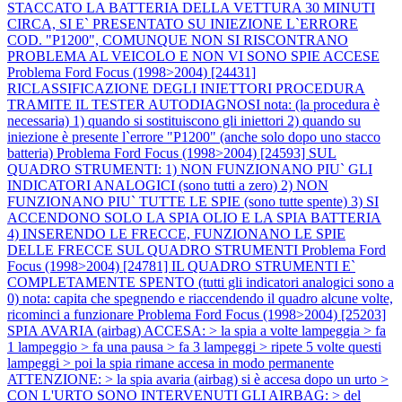
STACCATO LA BATTERIA DELLA VETTURA 30 MINUTI
CIRCA, SI E` PRESENTATO SU INIEZIONE L`ERRORE
COD. "P1200", COMUNQUE NON SI RISCONTRANO
PROBLEMA AL VEICOLO E NON VI SONO SPIE ACCESE
Problema Ford Focus (1998>2004) [24431]
RICLASSIFICAZIONE DEGLI INIETTORI PROCEDURA
TRAMITE IL TESTER AUTODIAGNOSI nota: (la procedura è
necessaria) 1) quando si sostituiscono gli iniettori 2) quando su
iniezione è presente l`errore "P1200" (anche solo dopo uno stacco
batteria)
Problema Ford Focus (1998>2004) [24593] SUL
QUADRO STRUMENTI: 1) NON FUNZIONANO PIU` GLI
INDICATORI ANALOGICI (sono tutti a zero) 2) NON
FUNZIONANO PIU` TUTTE LE SPIE (sono tutte spente) 3) SI
ACCENDONO SOLO LA SPIA OLIO E LA SPIA BATTERIA
4) INSERENDO LE FRECCE, FUNZIONANO LE SPIE
DELLE FRECCE SUL QUADRO STRUMENTI
Problema Ford
Focus (1998>2004) [24781] IL QUADRO STRUMENTI E`
COMPLETAMENTE SPENTO (tutti gli indicatori analogici sono a
0) nota: capita che spegnendo e riaccendendo il quadro alcune volte,
ricominci a funzionare
Problema Ford Focus (1998>2004) [25203]
SPIA AVARIA (airbag) ACCESA: > la spia a volte lampeggia > fa
1 lampeggio > fa una pausa > fa 3 lampeggi > ripete 5 volte questi
lampeggi > poi la spia rimane accesa in modo permanente
ATTENZIONE: > la spia avaria (airbag) si è accesa dopo un urto >
CON L'URTO SONO INTERVENUTI GLI AIRBAG: > del