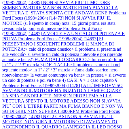
(1998>2004) [14385] NON SI AVVIA PIU` IL MOTORE
SEMBRA PARTIRE MA NON PARTE FUMA BIANCO LA
VETTURA E` STATA SPENTA CHE ANDAVA BENE
Problema
Ford Focus (1998>2004) [14473] NON SI AVVIA PIU` IL
MOTORE (si è spento in corsa) nota: 15 giorni prima era stata
revisionata la pompa di iniezione
Problema Ford Focus
(1998>2004) [14487] A VOLTE HA UN CALO DI POTENZA E
POI VA
Problema Ford Focus (1998>2004) [14693] SI
PRESENTANO I SEGUENTI PROBLEMI:1) MANCA DI
POTENZA:> calo di potenza drastico> il problema si presenta ad
alte velocità> si avverte un calo di potenza notevole e poi riprende
ad andare bene2) FUMA DALLO SCARICO:> fuma nero> fuma
in 1° / 2° / 3° marcia 3) DETTAGLI:> il problema si presenta nel
seguente modo> in 1° / 2° / 3° marcia > fuma dallo scarico nero
notevolmente> la vettura comunque va bene> in pretesa > si avverte
un calo di potenza e poi va bene 4) CASI: § > 1 caso capitato §
Problema Ford Focus (1998>2004) [14781] ALL`IMPROVVISO
AVVIANDO IL MOTORE HA INIZIATO A LAMPEGGIARE
LA SPIA CANDELETTE, NESSUN PROBLEMA ALLA
VETTURA SPENTO IL MOTORE ADESSO NON SI AVVIA
PIU` CON L`ETERE PARTE MA FUMA BIANCO E NON VA
SU DI GIRI, NON SUPERA I 3000RPM
Problema Ford Focus
(1998>2004) [14783] NEI 2 CASI NON SI AVVIA PIU` IL
MOTORE, NON GIRA IL MOTORINO DI AVVIAMENTO,
ACCENDENDO IL QUADRO LAMPEGGIA IL LED ROSSO