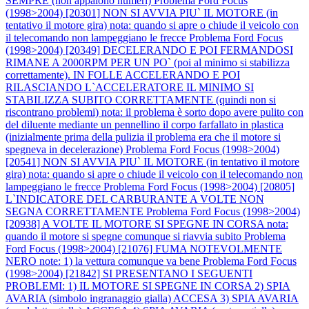
SEMPRE (non appaiono numeri)
Problema Ford Focus
(1998>2004) [20301] NON SI AVVIA PIU` IL MOTORE (in
tentativo il motore gira) nota: quando si apre o chiude il veicolo con
il telecomando non lampeggiano le frecce
Problema Ford Focus
(1998>2004) [20349] DECELERANDO E POI FERMANDOSI
RIMANE A 2000RPM PER UN PO` (poi al minimo si stabilizza
correttamente). IN FOLLE ACCELERANDO E POI
RILASCIANDO L`ACCELERATORE IL MINIMO SI
STABILIZZA SUBITO CORRETTAMENTE (quindi non si
riscontrano problemi) nota: il problema è sorto dopo avere pulito con
del diluente mediante un pennellino il corpo farfallato in plastica
(inizialmente prima della pulizia il problema era che il motore si
spegneva in decelerazione)
Problema Ford Focus (1998>2004)
[20541] NON SI AVVIA PIU` IL MOTORE (in tentativo il motore
gira) nota: quando si apre o chiude il veicolo con il telecomando non
lampeggiano le frecce
Problema Ford Focus (1998>2004) [20805]
L`INDICATORE DEL CARBURANTE A VOLTE NON
SEGNA CORRETTAMENTE
Problema Ford Focus (1998>2004)
[20938] A VOLTE IL MOTORE SI SPEGNE IN CORSA nota:
quando il motore si spegne comunque si riavvia subito
Problema
Ford Focus (1998>2004) [21076] FUMA NOTEVOLMENTE
NERO note: 1) la vettura comunque va bene
Problema Ford Focus
(1998>2004) [21842] SI PRESENTANO I SEGUENTI
PROBLEMI: 1) IL MOTORE SI SPEGNE IN CORSA 2) SPIA
AVARIA (simbolo ingranaggio gialla) ACCESA 3) SPIA AVARIA