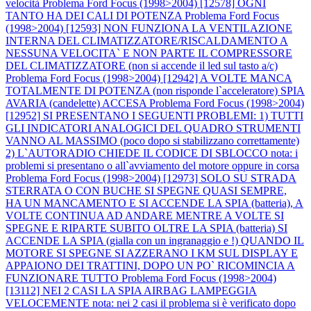
velocità
Problema Ford Focus (1998>2004) [12578] OGNI
TANTO HA DEI CALI DI POTENZA
Problema Ford Focus
(1998>2004) [12593] NON FUNZIONA LA VENTILAZIONE
INTERNA DEL CLIMATIZZATORE/RISCALDAMENTO A
NESSUNA VELOCITA` E NON PARTE IL COMPRESSORE
DEL CLIMATIZZATORE (non si accende il led sul tasto a/c)
Problema Ford Focus (1998>2004) [12942] A VOLTE MANCA
TOTALMENTE DI POTENZA (non risponde l`acceleratore) SPIA
AVARIA (candelette) ACCESA
Problema Ford Focus (1998>2004)
[12952] SI PRESENTANO I SEGUENTI PROBLEMI: 1) TUTTI
GLI INDICATORI ANALOGICI DEL QUADRO STRUMENTI
VANNO AL MASSIMO (poco dopo si stabilizzano correttamente)
2) L`AUTORADIO CHIEDE IL CODICE DI SBLOCCO nota: i
problemi si presentano o all`avviamento del motore oppure in corsa
Problema Ford Focus (1998>2004) [12973] SOLO SU STRADA
STERRATA O CON BUCHE SI SPEGNE QUASI SEMPRE,
HA UN MANCAMENTO E SI ACCENDE LA SPIA (batteria), A
VOLTE CONTINUA AD ANDARE MENTRE A VOLTE SI
SPEGNE E RIPARTE SUBITO OLTRE LA SPIA (batteria) SI
ACCENDE LA SPIA (gialla con un ingranaggio e !) QUANDO IL
MOTORE SI SPEGNE SI AZZERANO I KM SUL DISPLAY E
APPAIONO DEI TRATTINI, DOPO UN PO` RICOMINCIA A
FUNZIONARE TUTTO
Problema Ford Focus (1998>2004)
[13112] NEI 2 CASI LA SPIA AIRBAG LAMPEGGIA
VELOCEMENTE nota: nei 2 casi il problema si è verificato dopo