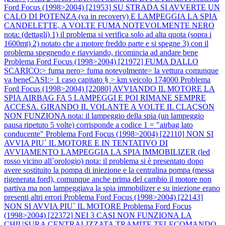
Ford Focus (1998>2004) [21953] SU STRADA SI AVVERTE UN
CALO DI POTENZA (va in recovery) E LAMPEGGIA LA SPIA
CANDELETTE, A VOLTE FUMA NOTEVOLMENTE NERO
nota: (dettagli) 1) il problema si verifica solo ad alta quota (sopra i
1600mt) 2) notato che a motore freddo parte e si spegne 3) con il
problema spegnendo e riavviando, ricomincia ad andare bene
Problema Ford Focus (1998>2004) [21972] FUMA DALLO
SCARICO:> fuma nero> fuma notevolmente> la vettura comunque
va beneCASI:> 1 caso capitato § > km veicolo 174000
Problema
Ford Focus (1998>2004) [22080] AVVIANDO IL MOTORE LA
SPIA AIRBAG FA 5 LAMPEGGI E POI RIMANE SEMPRE
ACCESA. GIRANDO IL VOLANTE A VOLTE IL CLACSON
NON FUNZIONA nota: il lampeggio della spia (un lampeggio
pausa ripetuto 5 volte) corrisponde a codice 1 = "airbag lato
conducente"
Problema Ford Focus (1998>2004) [22110] NON SI
AVVIA PIU` IL MOTORE E IN TENTATIVO DI
AVVIAMENTO LAMPEGGIA LA SPIA IMMOBILIZER (led
rosso vicino all`orologio) nota: il problema si è presentato dopo
avere sostituito la pompa di iniezione e la centralina pompa (messa
rigenerata ford), comunque anche prima del cambio il motore non
partiva ma non lampeggiava la spia immobilizer e su iniezione erano
presenti altri errori
Problema Ford Focus (1998>2004) [22143]
NON SI AVVIA PIU` IL MOTORE
Problema Ford Focus
(1998>2004) [22372] NEI 3 CASI NON FUNZIONA LA
CHIUSURA CENTRALIZZATA TRAMITE TELECOMANDO