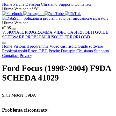
Home
Perchè Dataspin
Chi siamo
Supporto
Contattaci
Ultima Versione n° 58
Ultima Versione
n° 58
VISIONA IL PROGRAMMA
VIDEO CASI RISOLTI
GUIDE
SOFTWARE
PROBLEMI RISOLTI
ERRORI OBD
Home
Visiona il programma
Video casi risolti
Guide software
Problemi risolti
Errori OBD
Perchè Dataspin
Chi siamo
Supporto
Contattaci
Privacy
Ford Focus (1998>2004) F9DA
SCHEDA 41029
Sigla Motore: F9DA
Problema riscontrato: