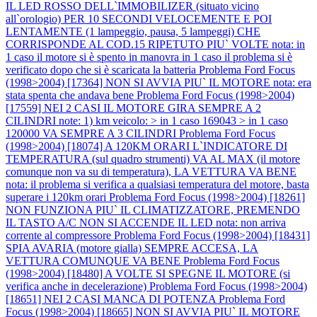
IL LED ROSSO DELL`IMMOBILIZER (situato vicino
all`orologio) PER 10 SECONDI VELOCEMENTE E POI
LENTAMENTE (1 lampeggio, pausa, 5 lampeggi) CHE
CORRISPONDE AL COD.15 RIPETUTO PIU` VOLTE nota: in
1 caso il motore si è spento in manovra in 1 caso il problema si è
verificato dopo che si è scaricata la batteria
Problema Ford Focus
(1998>2004) [17364] NON SI AVVIA PIU` IL MOTORE nota: era
stata spenta che andava bene
Problema Ford Focus (1998>2004)
[17559] NEI 2 CASI IL MOTORE GIRA SEMPRE A 2
CILINDRI note: 1) km veicolo: > in 1 caso 169043 > in 1 caso
120000 VA SEMPRE A 3 CILINDRI
Problema Ford Focus
(1998>2004) [18074] A 120KM ORARI L`INDICATORE DI
TEMPERATURA (sul quadro strumenti) VA AL MAX (il motore
comunque non va su di temperatura), LA VETTURA VA BENE
nota: il problema si verifica a qualsiasi temperatura del motore, basta
superare i 120km orari
Problema Ford Focus (1998>2004) [18261]
NON FUNZIONA PIU` IL CLIMATIZZATORE, PREMENDO
IL TASTO A/C NON SI ACCENDE IL LED nota: non arriva
corrente al compressore
Problema Ford Focus (1998>2004) [18431]
SPIA AVARIA (motore gialla) SEMPRE ACCESA, LA
VETTURA COMUNQUE VA BENE
Problema Ford Focus
(1998>2004) [18480] A VOLTE SI SPEGNE IL MOTORE (si
verifica anche in decelerazione)
Problema Ford Focus (1998>2004)
[18651] NEI 2 CASI MANCA DI POTENZA
Problema Ford
Focus (1998>2004) [18665] NON SI AVVIA PIU` IL MOTORE