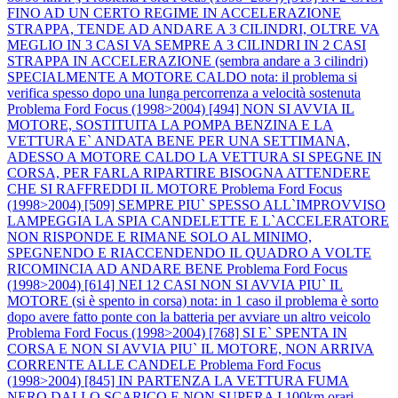
FINO AD UN CERTO REGIME IN ACCELERAZIONE
STRAPPA, TENDE AD ANDARE A 3 CILINDRI, OLTRE VA
MEGLIO IN 3 CASI VA SEMPRE A 3 CILINDRI IN 2 CASI
STRAPPA IN ACCELERAZIONE (sembra andare a 3 cilindri)
SPECIALMENTE A MOTORE CALDO nota: il problema si
verifica spesso dopo una lunga percorrenza a velocità sostenuta
Problema Ford Focus (1998>2004) [494] NON SI AVVIA IL
MOTORE, SOSTITUITA LA POMPA BENZINA E LA
VETTURA E` ANDATA BENE PER UNA SETTIMANA,
ADESSO A MOTORE CALDO LA VETTURA SI SPEGNE IN
CORSA, PER FARLA RIPARTIRE BISOGNA ATTENDERE
CHE SI RAFFREDDI IL MOTORE
Problema Ford Focus
(1998>2004) [509] SEMPRE PIU` SPESSO ALL`IMPROVVISO
LAMPEGGIA LA SPIA CANDELETTE E L`ACCELERATORE
NON RISPONDE E RIMANE SOLO AL MINIMO,
SPEGNENDO E RIACCENDENDO IL QUADRO A VOLTE
RICOMINCIA AD ANDARE BENE
Problema Ford Focus
(1998>2004) [614] NEI 12 CASI NON SI AVVIA PIU` IL
MOTORE (si è spento in corsa) nota: in 1 caso il problema è sorto
dopo avere fatto ponte con la batteria per avviare un altro veicolo
Problema Ford Focus (1998>2004) [768] SI E` SPENTA IN
CORSA E NON SI AVVIA PIU` IL MOTORE, NON ARRIVA
CORRENTE ALLE CANDELE
Problema Ford Focus
(1998>2004) [845] IN PARTENZA LA VETTURA FUMA
NERO DALLO SCARICO E NON SUPERA I 100km.orari