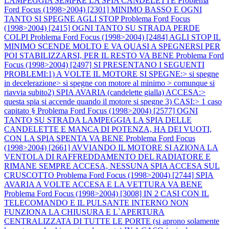
LAMPEGGIA SEMPRE LA SPIA CANDELETTE
Problema
Ford Focus (1998>2004) [2301] MINIMO BASSO E OGNI
TANTO SI SPEGNE AGLI STOP
Problema Ford Focus
(1998>2004) [2415] OGNI TANTO SU STRADA PERDE
COLPI
Problema Ford Focus (1998>2004) [2484] AGLI STOP IL
MINIMO SCENDE MOLTO E VA QUASI A SPEGNERSI PER
POI STABILIZZARSI, PER IL RESTO VA BENE
Problema Ford
Focus (1998>2004) [2497] SI PRESENTANO I SEGUENTI
PROBLEMI:1) A VOLTE IL MOTORE SI SPEGNE:> si spegne
in decelerazione> si spegne con motore al minimo > comunque si
riavvia subito2) SPIA AVARIA (candelette gialla) ACCESA:>
questa spia si accende quando il motore si spegne 3) CASI:> 1 caso
capitato §
Problema Ford Focus (1998>2004) [2577] OGNI
TANTO SU STRADA LAMPEGGIA LA SPIA DELLE
CANDELETTE E MANCA DI POTENZA, HA DEI VUOTI,
CON LA SPIA SPENTA VA BENE
Problema Ford Focus
(1998>2004) [2661] AVVIANDO IL MOTORE SI AZIONA LA
VENTOLA DI RAFFREDDAMENTO DEL RADIATORE E
RIMANE SEMPRE ACCESA, NESSUNA SPIA ACCESA SUL
CRUSCOTTO
Problema Ford Focus (1998>2004) [2744] SPIA
AVARIA A VOLTE ACCESA E LA VETTURA VA BENE
Problema Ford Focus (1998>2004) [3008] IN 2 CASI CON IL
TELECOMANDO E IL PULSANTE INTERNO NON
FUNZIONA LA CHIUSURA E L`APERTURA
CENTRALIZZATA DI TUTTE LE PORTE (si aprono solamente