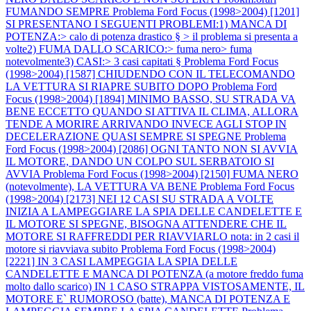
FUMANDO SEMPRE
Problema Ford Focus (1998>2004) [1201]
SI PRESENTANO I SEGUENTI PROBLEMI:1) MANCA DI
POTENZA:> calo di potenza drastico § > il problema si presenta a
volte2) FUMA DALLO SCARICO:> fuma nero> fuma
notevolmente3) CASI:> 3 casi capitati §
Problema Ford Focus
(1998>2004) [1587] CHIUDENDO CON IL TELECOMANDO
LA VETTURA SI RIAPRE SUBITO DOPO
Problema Ford
Focus (1998>2004) [1894] MINIMO BASSO, SU STRADA VA
BENE ECCETTO QUANDO SI ATTIVA IL CLIMA, ALLORA
TENDE A MORIRE ARRIVANDO INVECE AGLI STOP IN
DECELERAZIONE QUASI SEMPRE SI SPEGNE
Problema
Ford Focus (1998>2004) [2086] OGNI TANTO NON SI AVVIA
IL MOTORE, DANDO UN COLPO SUL SERBATOIO SI
AVVIA
Problema Ford Focus (1998>2004) [2150] FUMA NERO
(notevolmente), LA VETTURA VA BENE
Problema Ford Focus
(1998>2004) [2173] NEI 12 CASI SU STRADA A VOLTE
INIZIA A LAMPEGGIARE LA SPIA DELLE CANDELETTE E
IL MOTORE SI SPEGNE, BISOGNA ATTENDERE CHE IL
MOTORE SI RAFFREDDI PER RIAVVIARLO nota: in 2 casi il
motore si riavviava subito
Problema Ford Focus (1998>2004)
[2221] IN 3 CASI LAMPEGGIA LA SPIA DELLE
CANDELETTE E MANCA DI POTENZA (a motore freddo fuma
molto dallo scarico) IN 1 CASO STRAPPA VISTOSAMENTE, IL
MOTORE E` RUMOROSO (batte), MANCA DI POTENZA E