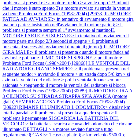
problema si presenta: > a motore freddo > a volte dopo 2/3 minuti
che il motore è stato spento 3) a motore avviato su strada la vettura
va bene
Problema Ford Focus (1998>2004) [29678] IL MOTORE
FATICA AD AVVIARSI:> in tentativo di avviamento il motore gira
ma non parte> insistendo nell'avviamento il motore parte § > il
problema si presenta sempre al 1° avviamento al mattinoIL
MOTORE PARTE E SI SPEGNE:> in tentativo di avviamento il
motore parte ma dopo 2/3 secondi si spegne > il problema si
presenta ai successivi avviamenti durante il giorno § IL MOTORE
GIRA MALE:> il problema si presenta quando il motore fatica ad
avviarsi e poi parte IL MOTORE SI SPEGNE:> poi il motore
Problema Ford Focus (1998>2004) [29868] LE VENTOLE DEL
RADIATORE GIRANO SEMPRE: > il problema si presenta nel
seguente modo: > avviando il motore > su strada dopo 5/6 km > si
aziona la ventola del radiatore > poi la ventola rimane sempre
azionata > spegnendo il motore la ventola del radiatore si blocca
Problema Ford Focus (1998>2004) [30089] IL MOTORE GIRA A
3 CILINDRI, SU STRADA STRAPPA SPIA AVARIA (motore
gialla) SEMPRE ACCESA
Problema Ford Focus (1998>2004)
[30922] RIMANE ILLUMINATO L'ODOMETRO:> display km
totali / parziali > il problema si presenta a quadro spento > il
problema è permanente SI SCARICA LA BATTERIA DEL
VEICOLO:> la batteria si scarica a causa dell'odometro che rimane
illuminato DETTAGLI:> a motore avviato funziona tutto
regolarmente § CASI:> 1 caso capitato § > km veicolo 95000 §