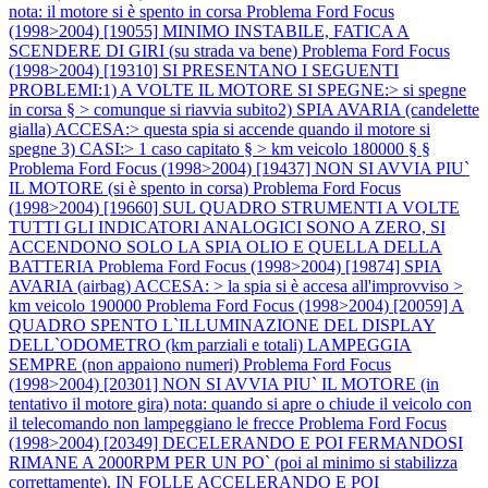
nota: il motore si è spento in corsa
Problema Ford Focus
(1998>2004) [19055] MINIMO INSTABILE, FATICA A
SCENDERE DI GIRI (su strada va bene)
Problema Ford Focus
(1998>2004) [19310] SI PRESENTANO I SEGUENTI
PROBLEMI:1) A VOLTE IL MOTORE SI SPEGNE:> si spegne
in corsa § > comunque si riavvia subito2) SPIA AVARIA (candelette
gialla) ACCESA:> questa spia si accende quando il motore si
spegne 3) CASI:> 1 caso capitato § > km veicolo 180000 § §
Problema Ford Focus (1998>2004) [19437] NON SI AVVIA PIU`
IL MOTORE (si è spento in corsa)
Problema Ford Focus
(1998>2004) [19660] SUL QUADRO STRUMENTI A VOLTE
TUTTI GLI INDICATORI ANALOGICI SONO A ZERO, SI
ACCENDONO SOLO LA SPIA OLIO E QUELLA DELLA
BATTERIA
Problema Ford Focus (1998>2004) [19874] SPIA
AVARIA (airbag) ACCESA: > la spia si è accesa all'improvviso >
km veicolo 190000
Problema Ford Focus (1998>2004) [20059] A
QUADRO SPENTO L`ILLUMINAZIONE DEL DISPLAY
DELL`ODOMETRO (km parziali e totali) LAMPEGGIA
SEMPRE (non appaiono numeri)
Problema Ford Focus
(1998>2004) [20301] NON SI AVVIA PIU` IL MOTORE (in
tentativo il motore gira) nota: quando si apre o chiude il veicolo con
il telecomando non lampeggiano le frecce
Problema Ford Focus
(1998>2004) [20349] DECELERANDO E POI FERMANDOSI
RIMANE A 2000RPM PER UN PO` (poi al minimo si stabilizza
correttamente). IN FOLLE ACCELERANDO E POI