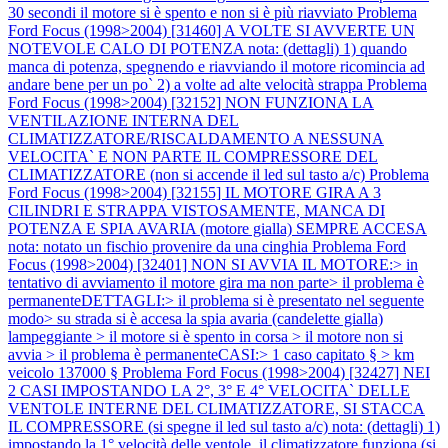
30 secondi il motore si è spento e non si è più riavviato
Problema
Ford Focus (1998>2004) [31460] A VOLTE SI AVVERTE UN
NOTEVOLE CALO DI POTENZA nota: (dettagli) 1) quando
manca di potenza, spegnendo e riavviando il motore ricomincia ad
andare bene per un po` 2) a volte ad alte velocità strappa
Problema
Ford Focus (1998>2004) [32152] NON FUNZIONA LA
VENTILAZIONE INTERNA DEL
CLIMATIZZATORE/RISCALDAMENTO A NESSUNA
VELOCITA` E NON PARTE IL COMPRESSORE DEL
CLIMATIZZATORE (non si accende il led sul tasto a/c)
Problema
Ford Focus (1998>2004) [32155] IL MOTORE GIRA A 3
CILINDRI E STRAPPA VISTOSAMENTE, MANCA DI
POTENZA E SPIA AVARIA (motore gialla) SEMPRE ACCESA
nota: notato un fischio provenire da una cinghia
Problema Ford
Focus (1998>2004) [32401] NON SI AVVIA IL MOTORE:> in
tentativo di avviamento il motore gira ma non parte> il problema è
permanenteDETTAGLI:> il problema si è presentato nel seguente
modo> su strada si è accesa la spia avaria (candelette gialla)
lampeggiante > il motore si è spento in corsa > il motore non si
avvia > il problema è permanenteCASI:> 1 caso capitato § > km
veicolo 137000 §
Problema Ford Focus (1998>2004) [32427] NEI
2 CASI IMPOSTANDO LA 2°, 3° E 4° VELOCITA` DELLE
VENTOLE INTERNE DEL CLIMATIZZATORE, SI STACCA
IL COMPRESSORE (si spegne il led sul tasto a/c) nota: (dettagli) 1)
impostando la 1° velocità delle ventole, il climatizzatore funziona (si