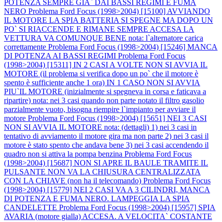
POTENZA SEMPRE GIA` DAI BASSI REGIMI E FUMA
NERO
Problema Ford Focus (1998>2004) [15100] AVVIANDO
IL MOTORE LA SPIA BATTERIA SI SPEGNE MA DOPO UN
PO` SI RIACCENDE E RIMANE SEMPRE ACCESA LA
VETTURA VA COMUNQUE BENE nota: l`alternatore carica
correttamente
Problema Ford Focus (1998>2004) [15246] MANCA
DI POTENZA AI BASSI REGIMI
Problema Ford Focus
(1998>2004) [15311] IN 2 CASI A VOLTE NON SI AVVIA IL
MOTORE (il problema si verifica dopo un po` che il motore è
spento è sufficiente anche 1 ora) IN 1 CASO NON SI AVVIA
PIU`IL MOTORE (inizialmente si spegneva in corsa e faticava a
ripartire) nota: nei 3 casi quando non parte notato il filtro gasolio
parzialmente vuoto, bisogna riempire l`impianto per avviare il
motore
Problema Ford Focus (1998>2004) [15651] NEI 3 CASI
NON SI AVVIA IL MOTORE nota: (dettagli) 1) nei 3 casi in
tentativo di avviamento il motore gira ma non parte 2) nei 3 casi il
motore è stato spento che andava bene 3) nei 3 casi accendendo il
quadro non si attiva la pompa benzina
Problema Ford Focus
(1998>2004) [15687] NON SI APRE IL BAULE TRAMITE IL
PULSANTE NON VA LA CHIUSURA CENTRALIZZATA
CON LA CHIAVE (non ha il telecomando)
Problema Ford Focus
(1998>2004) [15779] NEI 2 CASI VA A 3 CILINDRI, MANCA
DI POTENZA E FUMA NERO. LAMPEGGIA LA SPIA
CANDELETTE
Problema Ford Focus (1998>2004) [15957] SPIA
AVARIA (motore gialla) ACCESA. A VELOCITA` COSTANTE