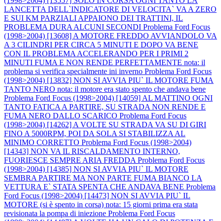
(1998>2004) [13557] SOLO IN CORSA OGNI TANTO LA
LANCETTA DELL`INDICATORE DI VELOCITA` VA A ZERO
E SUI KM PARZIALI APPAIONO DEI TRATTINI, IL
PROBLEMA DURA ALCUNI SECONDI
Problema Ford Focus
(1998>2004) [13608] A MOTORE FREDDO AVVIANDOLO VA
A 3 CILINDRI PER CIRCA 5 MINUTI E DOPO VA BENE
CON IL PROBLEMA ACCELERANDO PER I PRIMI 2
MINUTI FUMA E NON RENDE PERFETTAMENTE nota: il
problema si verifica specialmente ini inverno
Problema Ford Focus
(1998>2004) [13832] NON SI AVVIA PIU` IL MOTORE FUMA
TANTO NERO nota: il motore era stato spento che andava bene
Problema Ford Focus (1998>2004) [14059] AL MATTINO OGNI
TANTO FATICA A PARTIRE, SU STRADA NON RENDE E
FUMA NERO DALLO SCARICO
Problema Ford Focus
(1998>2004) [14262] A VOLTE SU STRADA VA SU DI GIRI
FINO A 5000RPM, POI DA SOLA SI STABILIZZA AL
MINIMO CORRETTO
Problema Ford Focus (1998>2004)
[14343] NON VA IL RISCALDAMENTO INTERNO,
FUORIESCE SEMPRE ARIA FREDDA
Problema Ford Focus
(1998>2004) [14385] NON SI AVVIA PIU` IL MOTORE
SEMBRA PARTIRE MA NON PARTE FUMA BIANCO LA
VETTURA E` STATA SPENTA CHE ANDAVA BENE
Problema
Ford Focus (1998>2004) [14473] NON SI AVVIA PIU` IL
MOTORE (si è spento in corsa) nota: 15 giorni prima era stata
revisionata la pompa di iniezione
Problema Ford Focus