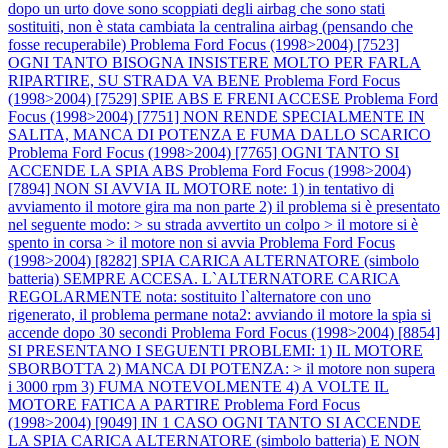
dopo un urto dove sono scoppiati degli airbag che sono stati
sostituiti, non è stata cambiata la centralina airbag (pensando che
fosse recuperabile)
Problema Ford Focus (1998>2004) [7523]
OGNI TANTO BISOGNA INSISTERE MOLTO PER FARLA
RIPARTIRE, SU STRADA VA BENE
Problema Ford Focus
(1998>2004) [7529] SPIE ABS E FRENI ACCESE
Problema Ford
Focus (1998>2004) [7751] NON RENDE SPECIALMENTE IN
SALITA, MANCA DI POTENZA E FUMA DALLO SCARICO
Problema Ford Focus (1998>2004) [7765] OGNI TANTO SI
ACCENDE LA SPIA ABS
Problema Ford Focus (1998>2004)
[7894] NON SI AVVIA IL MOTORE note: 1) in tentativo di
avviamento il motore gira ma non parte 2) il problema si è presentato
nel seguente modo: > su strada avvertito un colpo > il motore si è
spento in corsa > il motore non si avvia
Problema Ford Focus
(1998>2004) [8282] SPIA CARICA ALTERNATORE (simbolo
batteria) SEMPRE ACCESA. L`ALTERNATORE CARICA
REGOLARMENTE nota: sostituito l`alternatore con uno
rigenerato, il problema permane nota2: avviando il motore la spia si
accende dopo 30 secondi
Problema Ford Focus (1998>2004) [8854]
SI PRESENTANO I SEGUENTI PROBLEMI: 1) IL MOTORE
SBORBOTTA 2) MANCA DI POTENZA: > il motore non supera
i 3000 rpm 3) FUMA NOTEVOLMENTE 4) A VOLTE IL
MOTORE FATICA A PARTIRE
Problema Ford Focus
(1998>2004) [9049] IN 1 CASO OGNI TANTO SI ACCENDE
LA SPIA CARICA ALTERNATORE (simbolo batteria) E NON