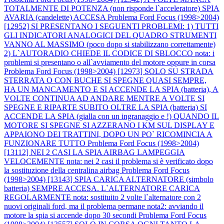
TOTALMENTE DI POTENZA (non risponde l`acceleratore) SPIA
AVARIA (candelette) ACCESA
Problema Ford Focus (1998>2004)
[12952] SI PRESENTANO I SEGUENTI PROBLEMI: 1) TUTTI
GLI INDICATORI ANALOGICI DEL QUADRO STRUMENTI
VANNO AL MASSIMO (poco dopo si stabilizzano correttamente)
2) L`AUTORADIO CHIEDE IL CODICE DI SBLOCCO nota: i
problemi si presentano o all`avviamento del motore oppure in corsa
Problema Ford Focus (1998>2004) [12973] SOLO SU STRADA
STERRATA O CON BUCHE SI SPEGNE QUASI SEMPRE,
HA UN MANCAMENTO E SI ACCENDE LA SPIA (batteria), A
VOLTE CONTINUA AD ANDARE MENTRE A VOLTE SI
SPEGNE E RIPARTE SUBITO OLTRE LA SPIA (batteria) SI
ACCENDE LA SPIA (gialla con un ingranaggio e !) QUANDO IL
MOTORE SI SPEGNE SI AZZERANO I KM SUL DISPLAY E
APPAIONO DEI TRATTINI, DOPO UN PO` RICOMINCIA A
FUNZIONARE TUTTO
Problema Ford Focus (1998>2004)
[13112] NEI 2 CASI LA SPIA AIRBAG LAMPEGGIA
VELOCEMENTE nota: nei 2 casi il problema si è verificato dopo
la sostituzione della centralina airbag
Problema Ford Focus
(1998>2004) [13143] SPIA CARICA ALTERNATORE (simbolo
batteria) SEMPRE ACCESA. L`ALTERNATORE CARICA
REGOLARMENTE nota: sostituito 2 volte l`alternatore con 2
nuovi originali ford, ma il problema permane nota2: avviando il
motore la spia si accende dopo 30 secondi
Problema Ford Focus