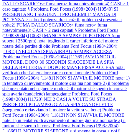
DALLO SCARICO:> fuma nero> fuma notevolmente 4) CASI:> 1
caso capitato §
Problema Ford Focus (1998>2004) [10540] SI
PRESENTANO I SEGUENTI PROBLEMI:1) MANCA DI
POTENZA:> calo di potenza drastico> il problema si presenta a
volte2) FUMA DALLO SCARICO:> fuma nero> fuma
notevolmente3) CASI:> 2 casi capitati §
Problema Ford Focus
(1998>2004) [10637] MANCA SEMPRE DI POTENZA (non
supera i 2500rpm) nota: togliendo il carter inferiore del motore
notate delle perdite di olio
Problema Ford Focus (1998>2004)
[10815] NEI 4 CASI SPIA AIRBAG SEMPRE ACCESA
Problema Ford Focus (1998>2004) [11369] AVVIANDO IL
MOTORE, DOPO 30 SECONDI SI ACCENDE LA SPIA
DELLA BATTERIA E DOPO RIMANE FISSA ACCESA nota:
verificato che l`alternatore carica correttamente
Problema Ford
Focus (1998>2004) [11481] NON SI AVVIA IL MOTORE note: 1)
in tentativo di avviamento il motore gira ma non parte 2) il problema
si è presentato nel seguente modo: > il motore si è spento in corsa >
spia avaria (candelette) lampeggiante
Problema Ford Focus
(1998>2004) [11720] NEI 2 CASI A VOLTE SU STRADA
PERDE COLPI LAMPEGGIA LA SPIA CANDELETTE
(spegnendo e riavviando il motore la vettura va bene)
Problema
Ford Focus (1998>2004) [11813] NON SI AVVIA IL MOTORE
note: 1) in tentativo di avviamento il motore gira ma non parte 2) il
motore si è spento in corsa
Problema Ford Focus (1998>2004)
[11866] IL MOTORE SI SPEGNE:> si spegne in corsa > poi il