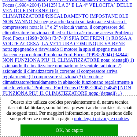
Focus (1998>2004) [34125] LA 3° E LA 4° VELOCITA` DELLE
VENTOLE INTERNE DEL
CLIMATIZZATORE/RISCALDAMENTO IMPOSTANDOLE
NON VANNO (si spegne anche la spia sul tasto a/c e si stacca il
compressore) nota: la 1° e 2° velocità vanno, il compressore del
climatizzatore funziona e il led sul tasto a/c rimane acceso
Problema
Ford Focus (1998>2004) [34740] SPIA DEI FRENI (!) ROSSA A
VOLTE ACCESA, LA VETTURA COMUNQUE VA BENE
nota: spegnendo e riavviando il motore la spia si spegne ma si
riaccende poco dopo
Problema Ford Focus (1998>2004) [34844]
NON FUNZIONA PIU` IL CLIMATIZZATORE nota: (dettagli) 1)
azionando il climatizzatore non partono le ventole radiatore 2)
azionando il climatizzatore la corrente al compressore arriva
regolarmente (il compressore si aziona) 3) le ventole
climatizzatore/riscaldamento in abitacolo funzionano regolarmente a
tutte le velocita`
Problema Ford Focus (1998>2004) [34845] NON
FUNZIONA PIU` IL CLIMATIZZATORE nota: (dettagli) 1)
azionando il climatizzatore non partono le ventole radiatore 2)
Questo sito utilizza cookies prevalentemente di natura tecnica
azionando il climatizzatore la corrente al compressore arriva
rilasciati dal titolare; sono tuttavia presenti anche cookies rilasciati
regolarmente (il compressore si aziona) 3) le ventole
da soggetti terzi. Per maggiori informazioni e per la gestione delle
climatizzatore/riscaldamento in abitacolo funzionano regolarmente a
sue preferenze consulti la pagina
note legali privacy e cookies
tutte le velocita`
Problema Ford Focus (1998>2004) [36745] SI
PRESENTANO I SEGUENTI PROBLEMI: 1) A VOLTE IL
OK, ho capito
MOTORE SI SPEGNE IN CORSA: > a volte il motore si riavvia