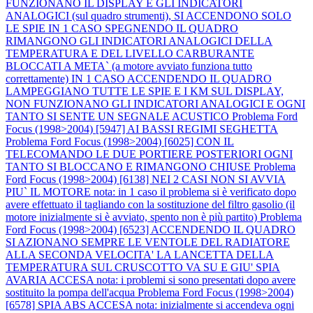
FUNZIONANO IL DISPLAY E GLI INDICATORI
ANALOGICI (sul quadro strumenti), SI ACCENDONO SOLO
LE SPIE IN 1 CASO SPEGNENDO IL QUADRO
RIMANGONO GLI INDICATORI ANALOGICI DELLA
TEMPERATURA E DEL LIVELLO CARBURANTE
BLOCCATI A META` (a motore avviato funziona tutto
correttamente) IN 1 CASO ACCENDENDO IL QUADRO
LAMPEGGIANO TUTTE LE SPIE E I KM SUL DISPLAY,
NON FUNZIONANO GLI INDICATORI ANALOGICI E OGNI
TANTO SI SENTE UN SEGNALE ACUSTICO
Problema Ford
Focus (1998>2004) [5947] AI BASSI REGIMI SEGHETTA
Problema Ford Focus (1998>2004) [6025] CON IL
TELECOMANDO LE DUE PORTIERE POSTERIORI OGNI
TANTO SI BLOCCANO E RIMANGONO CHIUSE
Problema
Ford Focus (1998>2004) [6138] NEI 2 CASI NON SI AVVIA
PIU` IL MOTORE nota: in 1 caso il problema si è verificato dopo
avere effettuato il tagliando con la sostituzione del filtro gasolio (il
motore inizialmente si è avviato, spento non è più partito)
Problema
Ford Focus (1998>2004) [6523] ACCENDENDO IL QUADRO
SI AZIONANO SEMPRE LE VENTOLE DEL RADIATORE
ALLA SECONDA VELOCITA' LA LANCETTA DELLA
TEMPERATURA SUL CRUSCOTTO VA SU E GIU' SPIA
AVARIA ACCESA nota: i problemi si sono presentati dopo avere
sostituito la pompa dell'acqua
Problema Ford Focus (1998>2004)
[6578] SPIA ABS ACCESA nota: inizialmente si accendeva ogni