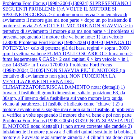
Problema Ford Focus (1998>2004) [30924] SI PRESENTANO I
SEGUENTI PROBLEMI: 1) A VOLTE IL MOTORE SI
SPEGNE IN CORSA: > il motore non si avvia > in tentativo di
avviamento il motore gira ma non parte > dopo un po insistendo il
motore si avvia 2) A VOLTE IL MOTORE NON SI AVVIA: > in
tentativo di avviamento il motore gira ma non parte > il problema si
presenta spegnendo il motore che va bene note: 1) km veicolo
123000
Problema Ford Focus (1998>2004) [30970] MANCA DI
POTENZA:> calo di potenza già dai bassi regimi > sopra i 3000
rpm la vettura va bene FUMA DALLO SCARICO:> fuma nero >
fuma leggermente § CASI:> 2 casi capitati § > km veicolo > in 1
caso 148349> in 1 caso 170000 §
Problema Ford Focus
(1998>2004) [31005] NON SI AVVIA PIU` IL MOTORE (in
tentativo di avviamento non gira), NON FUNZIONA LA
VENTILAZIONE INTERNA DEL
CLIMATIZZATORE/RISCALDAMENTO nota: (dettagli) 1)
trovato il fusibile di grandi dimensioni saltato, posizione F8, da
30amp, all`interno della fusibiliera sul vano motore lato guida,
vicino al parabrezza (il fusibile è indicato come "chiave") 2) a
motore avviato non si spegne mai e non salta il fusibile, il problema
si verifica a volte spegnendo il motore che va bene e poi non parte
Problema Ford Focus (1998>2004) [31359] NON SI AVVIA PIU`
IL MOTORE nota: (dettagli) 1) non arriva corrente alle candele 2)
inizialmente il motore girava a 3 cilindri quindi sostituito la bobina, il
motore si è avviato regolarmente girando a 4 cilindri ma dopo circa