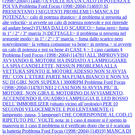
(1998>2004) [14487] A VOLTE HA UN CALO DI POTENZA E
POI VA
Problema Ford Focus (1998>2004) [14693] SI
PRESENTANO I SEGUENTI PROBLEMI:1) MANCA DI
POTENZA:> calo di potenza drastico> il problema si presenta ad
alte velocità> si avverte un calo di potenza notevole e poi riprende
ad andare bene2) FUMA DALLO SCARICO:> fuma nero> fuma
in 1° / 2° / 3° marcia 3) DETTAGLI:> il problema si presenta nel
seguente modo> in 1° / 2° / 3° marcia > fuma dallo scarico nero
notevolmente> la vettura comunque va bene> in pretesa > si avverte
un calo di potenza e poi va bene 4) CASI: § > 1 caso capitato §
Problema Ford Focus (1998>2004) [14781] ALL`IMPROVVISO
AVVIANDO IL MOTORE HA INIZIATO A LAMPEGGIARE
LA SPIA CANDELETTE, NESSUN PROBLEMA ALLA
VETTURA SPENTO IL MOTORE ADESSO NON SI AVVIA
PIU` CON L`ETERE PARTE MA FUMA BIANCO E NON VA
SU DI GIRI, NON SUPERA I 3000RPM
Problema Ford Focus
(1998>2004) [14783] NEI 2 CASI NON SI AVVIA PIU` IL
MOTORE, NON GIRA IL MOTORINO DI AVVIAMENTO,
ACCENDENDO IL QUADRO LAMPEGGIA IL LED ROSSO
DELL`IMMOBILIZER (situato vicino all`orologio) PER 10
SECONDI VELOCEMENTE E POI LENTAMENTE (1
lampeggio, pausa, 5 lampeggi) CHE CORRISPONDE AL COD.15
RIPETUTO PIU` VOLTE nota: in 1 caso il motore si è spento in
manovra in 1 caso il problema si è verificato dopo che si è scaricata
la batteria
Problema Ford Focus (1998>2004) [14919] MANCA DI