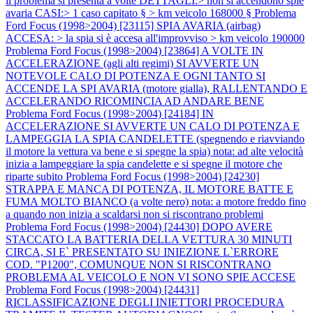
il problema si presenta a volte DETTAGLI:> non si accendono spie
avaria CASI:> 1 caso capitato § > km veicolo 168000 §
Problema
Ford Focus (1998>2004) [23115] SPIA AVARIA (airbag)
ACCESA: > la spia si è accesa all'improvviso > km veicolo 190000
Problema Ford Focus (1998>2004) [23864] A VOLTE IN
ACCELERAZIONE (agli alti regimi) SI AVVERTE UN
NOTEVOLE CALO DI POTENZA E OGNI TANTO SI
ACCENDE LA SPI AVARIA (motore gialla), RALLENTANDO E
ACCELERANDO RICOMINCIA AD ANDARE BENE
Problema Ford Focus (1998>2004) [24184] IN
ACCELERAZIONE SI AVVERTE UN CALO DI POTENZA E
LAMPEGGIA LA SPIA CANDELETTE (spegnendo e riavviando
il motore la vettura va bene e si spegne la spia) nota: ad alte velocità
inizia a lampeggiare la spia candelette e si spegne il motore che
riparte subito
Problema Ford Focus (1998>2004) [24230]
STRAPPA E MANCA DI POTENZA, IL MOTORE BATTE E
FUMA MOLTO BIANCO (a volte nero) nota: a motore freddo fino
a quando non inizia a scaldarsi non si riscontrano problemi
Problema Ford Focus (1998>2004) [24430] DOPO AVERE
STACCATO LA BATTERIA DELLA VETTURA 30 MINUTI
CIRCA, SI E` PRESENTATO SU INIEZIONE L`ERRORE
COD. "P1200", COMUNQUE NON SI RISCONTRANO
PROBLEMA AL VEICOLO E NON VI SONO SPIE ACCESE
Problema Ford Focus (1998>2004) [24431]
RICLASSIFICAZIONE DEGLI INIETTORI PROCEDURA