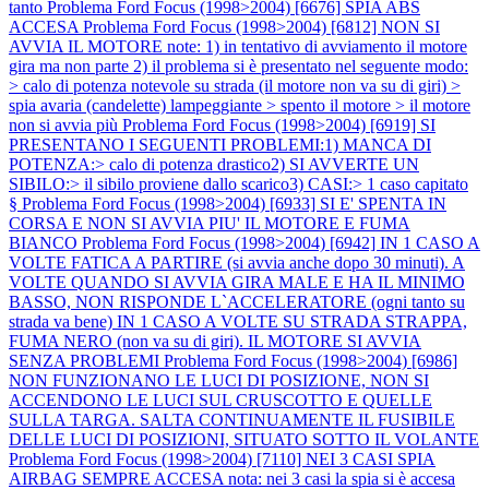
tanto
Problema Ford Focus (1998>2004) [6676] SPIA ABS
ACCESA
Problema Ford Focus (1998>2004) [6812] NON SI
AVVIA IL MOTORE note: 1) in tentativo di avviamento il motore
gira ma non parte 2) il problema si è presentato nel seguente modo:
> calo di potenza notevole su strada (il motore non va su di giri) >
spia avaria (candelette) lampeggiante > spento il motore > il motore
non si avvia più
Problema Ford Focus (1998>2004) [6919] SI
PRESENTANO I SEGUENTI PROBLEMI:1) MANCA DI
POTENZA:> calo di potenza drastico2) SI AVVERTE UN
SIBILO:> il sibilo proviene dallo scarico3) CASI:> 1 caso capitato
§
Problema Ford Focus (1998>2004) [6933] SI E' SPENTA IN
CORSA E NON SI AVVIA PIU' IL MOTORE E FUMA
BIANCO
Problema Ford Focus (1998>2004) [6942] IN 1 CASO A
VOLTE FATICA A PARTIRE (si avvia anche dopo 30 minuti). A
VOLTE QUANDO SI AVVIA GIRA MALE E HA IL MINIMO
BASSO, NON RISPONDE L`ACCELERATORE (ogni tanto su
strada va bene) IN 1 CASO A VOLTE SU STRADA STRAPPA,
FUMA NERO (non va su di giri). IL MOTORE SI AVVIA
SENZA PROBLEMI
Problema Ford Focus (1998>2004) [6986]
NON FUNZIONANO LE LUCI DI POSIZIONE, NON SI
ACCENDONO LE LUCI SUL CRUSCOTTO E QUELLE
SULLA TARGA. SALTA CONTINUAMENTE IL FUSIBILE
DELLE LUCI DI POSIZIONI, SITUATO SOTTO IL VOLANTE
Problema Ford Focus (1998>2004) [7110] NEI 3 CASI SPIA
AIRBAG SEMPRE ACCESA nota: nei 3 casi la spia si è accesa