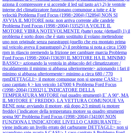
aziona il compressore e si accende il led sul tasto a/c) 2) le ventole
interne del climatizzatore funzionano comunque a tutte e 4 le
velocità
Problema Ford Focus (1998>2004) [32894] NON SI
AVVIA IL MOTORE nota: non arriva corrente alle candele
Problema Ford Focus (1998>2004) [33525] A VOLTE IL
MOTORE VIBRA NOTEVOLMENTE (batte) nota: (dettaglI) 1) il
problema è sorto dopo che è stato sostituito il volano mettendone
uno non originale senza parastrappi (quello che era montato prima
sul veicolo aveva il parastrappi) 2) il problema si nota a circa 1500
rpm in rilascio premendo la frizione per cambiare marcia
Problema
Ford Focus (1998>2004) [33639] IL MOTORE HA IL MINIMO
BASSO:> azionando la ventola in abitacolo del climatizzatore /
riscaldamento il minimo si abbassa ulteriormente> azionando i fari il
minimo si abbassa ulteriormente> minimo a circa 680 / 770
rpmDETTAGLI:> il motore comunque non si spegne CASI:> 1
caso capitato § > km veicolo 147000 §
Problema Ford Focus
(1998>2004) [33932] L`INDICATORE DELLA
TEMPERATURA MOTORE (sul quadro strumenti) E` A 90°, MA
IL MOTORE E` FREDDO, LA VETTURA COMUNQUE VA
BENE nota: avviando il motore, già dopo 2/3 minuti (a motore
freddo) l`indicatore della temperatura motore su quadro strumenti
segna 90°
Problema Ford Focus (1998>2004) [34100] NON
FUNZIONA L'INDICATORE LIVELLO CARBURANTE:>
viene indicato un livello errato del carburante DETTAGLI:> non si
accendono spie avaria § CASI:> 1 caso capitato §
Problema Ford