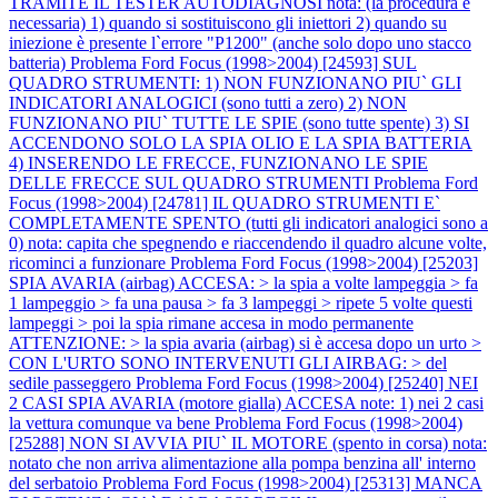
TRAMITE IL TESTER AUTODIAGNOSI nota: (la procedura è
necessaria) 1) quando si sostituiscono gli iniettori 2) quando su
iniezione è presente l`errore "P1200" (anche solo dopo uno stacco
batteria)
Problema Ford Focus (1998>2004) [24593] SUL
QUADRO STRUMENTI: 1) NON FUNZIONANO PIU` GLI
INDICATORI ANALOGICI (sono tutti a zero) 2) NON
FUNZIONANO PIU` TUTTE LE SPIE (sono tutte spente) 3) SI
ACCENDONO SOLO LA SPIA OLIO E LA SPIA BATTERIA
4) INSERENDO LE FRECCE, FUNZIONANO LE SPIE
DELLE FRECCE SUL QUADRO STRUMENTI
Problema Ford
Focus (1998>2004) [24781] IL QUADRO STRUMENTI E`
COMPLETAMENTE SPENTO (tutti gli indicatori analogici sono a
0) nota: capita che spegnendo e riaccendendo il quadro alcune volte,
ricominci a funzionare
Problema Ford Focus (1998>2004) [25203]
SPIA AVARIA (airbag) ACCESA: > la spia a volte lampeggia > fa
1 lampeggio > fa una pausa > fa 3 lampeggi > ripete 5 volte questi
lampeggi > poi la spia rimane accesa in modo permanente
ATTENZIONE: > la spia avaria (airbag) si è accesa dopo un urto >
CON L'URTO SONO INTERVENUTI GLI AIRBAG: > del
sedile passeggero
Problema Ford Focus (1998>2004) [25240] NEI
2 CASI SPIA AVARIA (motore gialla) ACCESA note: 1) nei 2 casi
la vettura comunque va bene
Problema Ford Focus (1998>2004)
[25288] NON SI AVVIA PIU` IL MOTORE (spento in corsa) nota:
notato che non arriva alimentazione alla pompa benzina all' interno
del serbatoio
Problema Ford Focus (1998>2004) [25313] MANCA