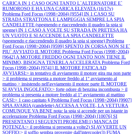
CARICA IN 1 CASO OGNI TANTO L`ALTERNATORE E`
RUMOROSO E HA UNA CARICA ELEVATA (16/17v)
Problema Ford Focus (1998>2004) [9554] IN 1 CASO SU
STRADA STRATTONA E LAMPEGGIA SEMPRE LA SPIA
CANDELETTE (spegnendo e riaccendendo il quadro la spia si
spegne) IN 1 CASO A VOLTE SU STRADA IN PRETESA HA
UN VUOTO E SI ACCENDE LA SPIA CANDELETTE
(spegnendo e riaccendendo il quadro la spia si spegne)
Problema
Ford Focus (1998>2004) [9599] SPENTO IN CORSA NON SI E`
PIU` AVVIATO IL MOTORE
Problema Ford Focus (1998>2004)
[9642] A MOTORE FREDDO OGNI TANTO NON TIENE IL
MINIMO, BISOGNA TENERLA ACCELERATA
Problema Ford
Focus (1998>2004) [9741] IL MOTORE FATICA AD
AVVIARSI:> in tentativo di avviamento il motore gira ma non parte
> il problema si presenta a motore freddo al 1° avviamento al
mattino > insistendo nell'avviamento il motore parte IL MOTORE
SI AVVIA INGOLFATO:> forte odore di benzina incombusta > il
problema si presenta a motore freddo al 1° avviamento al mattino
CASI:> 1 caso capitato §
Problema Ford Focus (1998>2004) [9907]
SPIA AVARIA (candelette) ACCESA A VOLTE, LA VETTURA
COMUNQUE VA BENE nota: la spia si accende per un istante in
accelerazione
Problema Ford Focus (1998>2004) [10076] SI
PRESENTANO I SEGUENTI PROBLEMI:1) MANCA DI
POTENZA:> il problema si presenta a volte2) SI AVVERTE UN
SOFFIO:> il soffio sembra provenire dall'intercooler3) FUMA