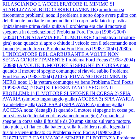
RILASCIANDO L`ACCELERATORE IL MINIMO SI
STABILIZZA SUBITO CORRETTAMENTE (quindi non si
riscontrano problemi) nota: il problema è sorto dopo avere pulito con
del diluente mediante un pennellino il corpo farfallato in plastica
(inizialmente prima della pulizia il problema era che il motore si
spegneva in decelerazione)
Problema Ford Focus (1998>2004)
[20541] NON SI AVVIA PIU` IL MOTORE (in tentativo il motore
gira) nota: quando si apre o chiude il veicolo con il telecomando non
lampeggiano le frecce
Problema Ford Focus (1998>2004) [20805]
L`INDICATORE DEL CARBURANTE A VOLTE NON
SEGNA CORRETTAMENTE
Problema Ford Focus (1998>2004)
[20938] A VOLTE IL MOTORE SI SPEGNE IN CORSA nota:
quando il motore si spegne comunque si riavvia subito
Problema
Ford Focus (1998>2004) [21076] FUMA NOTEVOLMENTE
NERO note: 1) la vettura comunque va bene
Problema Ford Focus
(1998>2004) [21842] SI PRESENTANO I SEGUENTI
PROBLEMI: 1) IL MOTORE SI SPEGNE IN CORSA 2) SPIA
AVARIA (simbolo ingranaggio gialla) ACCESA 3) SPIA AVARIA
(candelette gialla) ACCESA 4) SPIA AVARIA (motore gialla)
ACCESA nota: (dettagli) 1) quando il motore si spegne in corsa poi
non si avvia (in tentativo di avviamento non gira) 2) quando si
spegne in corsa salta il fusibile da 20 amp situato sul vano motore,
lato guida, di fianco alla batteria, sulla fusibiliera (sulla legenda il
fusibile viene indicato co
Problema Ford Focus (1998>2004)
[21877] NEI 2 CASI MANCA SEMPRE DI POTENZA
Problema