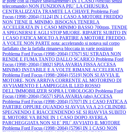
le porte con la chiave singolarmente) IN 1 CASO (veicolo senza
telecomando) NON FUNZIONA PIU` LA CHIUSURA
CENTRALIZZATA TRAMITE LA CHIAVE
Problema Ford
Focus (1998>2004) [3124] IN 1 CASO A MOTORE FREDDO
NON TIENE IL MINIMO, BISOGNA TENERLA
ACCELERATA IN 1 CASO MINIMO BASSO 700rpm, TENDE
A SPEGNERSI E AGLI STOP MUORE, RIPARTE SUBITO IN
1 CASO FATICA MOLTO A PARTIRE A MOTORE FREDDO,
A VOLTE NON PARTE nota: accelerando si notava sul corpo
farfallato che la farfalla rimaneva bloccata in varie posizioni
Problema Ford Focus (1998>2004) [3767] SU STRADA NON
RENDE E FUMA TANTO DALLO SCARICO
Problema Ford
Focus (1998>2004) [3802] SPIA AVARIA FISSA ACCESA
MINIMO INSTABILE E A VOLTE RIMANE ACCELERATA
Problema Ford Focus (1998>2004) [5519] NON SI AVVIA IL
MOTORE, NON ARRIVA CORRENTE AL MOTORINO DI
AVVIAMENTO E LAMPEGGIA IL LED ROSSO
DELL'IMMOBILIZER SOPRA L'OROLOGIO
Problema Ford
Focus (1998>2004) [5657] SPIA AVARIA (abs) ACCESA
Problema Ford Focus (1998>2004) [5707] IN 1 CASO FATICA A
PARTIRE OPPURE QUANDO SI AVVIA VA A 2/3 CILINDRI,
SPEGNENDO E RIACCENDENDO SE SI RIAVVIA SUBITO
IL MOTORE VA BENE IN 1 CASO DOPO AVERLA
PARCHEGGIATA NON SI E` PIU` AVVIATO IL MOTORE
Problema Ford Focus (1998>2004) [5796] IN 1 CASO NON