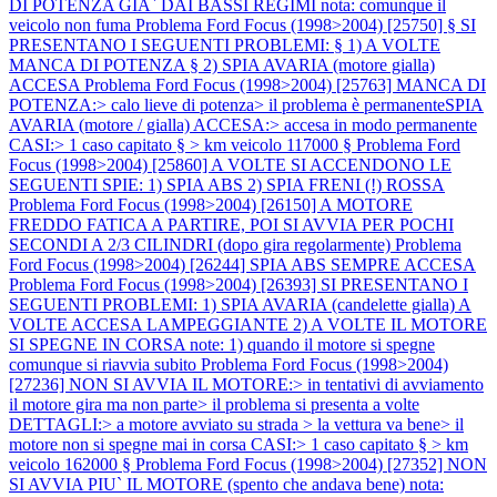
DI POTENZA GIA` DAI BASSI REGIMI nota: comunque il
veicolo non fuma
Problema Ford Focus (1998>2004) [25750] § SI
PRESENTANO I SEGUENTI PROBLEMI: § 1) A VOLTE
MANCA DI POTENZA § 2) SPIA AVARIA (motore gialla)
ACCESA
Problema Ford Focus (1998>2004) [25763] MANCA DI
POTENZA:> calo lieve di potenza> il problema è permanenteSPIA
AVARIA (motore / gialla) ACCESA:> accesa in modo permanente
CASI:> 1 caso capitato § > km veicolo 117000 §
Problema Ford
Focus (1998>2004) [25860] A VOLTE SI ACCENDONO LE
SEGUENTI SPIE: 1) SPIA ABS 2) SPIA FRENI (!) ROSSA
Problema Ford Focus (1998>2004) [26150] A MOTORE
FREDDO FATICA A PARTIRE, POI SI AVVIA PER POCHI
SECONDI A 2/3 CILINDRI (dopo gira regolarmente)
Problema
Ford Focus (1998>2004) [26244] SPIA ABS SEMPRE ACCESA
Problema Ford Focus (1998>2004) [26393] SI PRESENTANO I
SEGUENTI PROBLEMI: 1) SPIA AVARIA (candelette gialla) A
VOLTE ACCESA LAMPEGGIANTE 2) A VOLTE IL MOTORE
SI SPEGNE IN CORSA note: 1) quando il motore si spegne
comunque si riavvia subito
Problema Ford Focus (1998>2004)
[27236] NON SI AVVIA IL MOTORE:> in tentativi di avviamento
il motore gira ma non parte> il problema si presenta a volte
DETTAGLI:> a motore avviato su strada > la vettura va bene> il
motore non si spegne mai in corsa CASI:> 1 caso capitato § > km
veicolo 162000 §
Problema Ford Focus (1998>2004) [27352] NON
SI AVVIA PIU` IL MOTORE (spento che andava bene) nota: