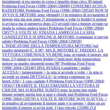
inizialmente si era spento in corsa e ripartito dopo circa 30 minuti
Problema Ford Focus (1998>2004) [28090] CONSUMO ACQUA
RADIATORE
Problema Ford Focus (1998>2004) [28534] NON SI
AVVIA IL MOTORE nota: (dettagli) 1) in tentativo di avviamento il
motore gira ma non parte 2) inizialmente a volte (a freddo) il motore
si avviava ma si spegneva dopo 2/3 secondi (poi a motore avviato su
strada la vettura andava bene)
Problema Ford Focus (1998>2004)
[28577] A VOLTE SU STRADA LAMPEGGIA LA SPIA
CANDELETTE E SI SPEGNE IL MOTORE (comunque si riavvia
subito)
Problema Ford Focus (1998>2004) [29058]
L`INDICATORE DELLA TEMPERATURA MOTORE (sul
quadro strumenti) E` A 90°, MA IL MOTORE E` FREDDO, LA
VETTURA COMUNQUE VA BENE nota: avviando il motore, già
dopo 2/3 minuti (a motore freddo) l`indicatore della temperatura
motore su quadro strumenti segna 90°
Problema Ford Focus
(1998>2004) [29140] SPIA AVARIA (candelette / gialla)
ACCESA:> lampeggiante > la spia si accende a volte > la spia si
accende su strada DETTAGLI:> la vettura comunque va
beneCASI:> 1 caso capitato §
Problema Ford Focus (1998>2004)
[29361] TRAMITE IL TELECOMANDO LA VETTURA SI
CHIUDE MA SI RIAPRE SUBITO nota: la porta lato guida
rimane sempre aperta non si apre e chiude mai
Problema Ford Focus
(1998>2004) [29578] A VOLTE IL MOTORE NON SI AVVIA: >
in tentativo di avviamento il motore parte e si spegne > dopo un po
insistendo il motore si avvia note: 1) km veicolo 131000 2) il