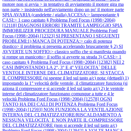
motore non si avvia > in tentativo di avviamento il motore gira ma
non parte > insistendo nell'avviamento dopo un po' il motore parte
SPIA AVARIA (candelette / gialla) ACCESA:> lampeggiante §
CASI:> 1 caso capitato §
Problema Ford Focus (1998>2004)
[12118] DIAGNOSI ERRORI TRAMITE LAMPEGGIO SPIA
IMMOBILIZER PROCEDURA MANUALE
Problema Ford
Focus (1998>2004) [12323] SI PRESENTANO I SEGUENTI
PROBLEMI:1) MANCA DI POTENZA:> calo di potenza
drastico> il problema si presenta accelerando bruscamente § 2) SI
AVVERTE UN SOFFIO:> classico soffio che si manifesta quando
si rompe un manicotto> il soffio si avverte su strada 3) CASI:> 1
caso capitato §
Problema Ford Focus (1998>2004) [12382] NEI 2
CASI IMPOSTANDO LA 2°, 3° E 4° VELOCITA` DELLE
VENTOLE INTERNE DEL CLIMATIZZATORE, SI STACCA
IL COMPRESSORE (si spegne il led sul tasto a/c) nota: (dettagli) 1)
impostando la 1° velocità delle ventole, il climatizzatore funziona (si
aziona il compressore e si accende il led sul tasto a/c) 2) le ventole
interne del climatizzatore funzionano comunque a tutte e 4 le
velocità
Problema Ford Focus (1998>2004) [12578] OGNI
TANTO HA DEI CALI DI POTENZA
Problema Ford Focus
(1998>2004) [12593] NON FUNZIONA LA VENTILAZIONE
INTERNA DEL CLIMATIZZATORE/RISCALDAMENTO A
NESSUNA VELOCITA` E NON PARTE IL COMPRESSORE
DEL CLIMATIZZATORE (non si accende il led sul tasto a/c)
Problema Ford Focus (1998>2004) [12942] A VOLTE MANCA