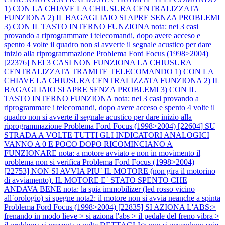
1) CON LA CHIAVE LA CHIUSURA CENTRALIZZATA
FUNZIONA 2) IL BAGAGLIAIO SI APRE SENZA PROBLEMI
3) CON IL TASTO INTERNO FUNZIONA nota: nei 3 casi
provando a riprogrammare i telecomandi, dopo avere acceso e
spento 4 volte il quadro non si avverte il segnale acustico per dare
inizio alla riprogrammazione
Problema Ford Focus (1998>2004)
[22376] NEI 3 CASI NON FUNZIONA LA CHIUSURA
CENTRALIZZATA TRAMITE TELECOMANDO 1) CON LA
CHIAVE LA CHIUSURA CENTRALIZZATA FUNZIONA 2) IL
BAGAGLIAIO SI APRE SENZA PROBLEMI 3) CON IL
TASTO INTERNO FUNZIONA nota: nei 3 casi provando a
riprogrammare i telecomandi, dopo avere acceso e spento 4 volte il
quadro non si avverte il segnale acustico per dare inizio alla
riprogrammazione
Problema Ford Focus (1998>2004) [22604] SU
STRADA A VOLTE TUTTI GLI INDICATORI ANALOGICI
VANNO A 0 E POCO DOPO RICOMINCIANO A
FUNZIONARE nota: a motore avviato e non in movimento il
problema non si verifica
Problema Ford Focus (1998>2004)
[22753] NON SI AVVIA PIU` IL MOTORE (non gira il motorino
di avviamento). IL MOTORE E` STATO SPENTO CHE
ANDAVA BENE nota: la spia immobilizer (led rosso vicino
all`orologio) si spegne nota2: il motore non si avvia neanche a spinta
Problema Ford Focus (1998>2004) [22835] SI AZIONA L'ABS:>
frenando in modo lieve > si aziona l'abs > il pedale del freno vibra >