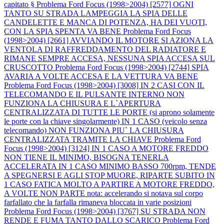
capitato §
Problema Ford Focus (1998>2004) [2577] OGNI
TANTO SU STRADA LAMPEGGIA LA SPIA DELLE
CANDELETTE E MANCA DI POTENZA, HA DEI VUOTI,
CON LA SPIA SPENTA VA BENE
Problema Ford Focus
(1998>2004) [2661] AVVIANDO IL MOTORE SI AZIONA LA
VENTOLA DI RAFFREDDAMENTO DEL RADIATORE E
RIMANE SEMPRE ACCESA, NESSUNA SPIA ACCESA SUL
CRUSCOTTO
Problema Ford Focus (1998>2004) [2744] SPIA
AVARIA A VOLTE ACCESA E LA VETTURA VA BENE
Problema Ford Focus (1998>2004) [3008] IN 2 CASI CON IL
TELECOMANDO E IL PULSANTE INTERNO NON
FUNZIONA LA CHIUSURA E L`APERTURA
CENTRALIZZATA DI TUTTE LE PORTE (si aprono solamente
le porte con la chiave singolarmente) IN 1 CASO (veicolo senza
telecomando) NON FUNZIONA PIU` LA CHIUSURA
CENTRALIZZATA TRAMITE LA CHIAVE
Problema Ford
Focus (1998>2004) [3124] IN 1 CASO A MOTORE FREDDO
NON TIENE IL MINIMO, BISOGNA TENERLA
ACCELERATA IN 1 CASO MINIMO BASSO 700rpm, TENDE
A SPEGNERSI E AGLI STOP MUORE, RIPARTE SUBITO IN
1 CASO FATICA MOLTO A PARTIRE A MOTORE FREDDO,
A VOLTE NON PARTE nota: accelerando si notava sul corpo
farfallato che la farfalla rimaneva bloccata in varie posizioni
Problema Ford Focus (1998>2004) [3767] SU STRADA NON
RENDE E FUMA TANTO DALLO SCARICO
Problema Ford