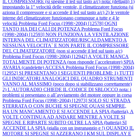
IL COMPRESSORE (si spegne il led sul tasto a/c) nota: (dettagli) 1)
impostando la 1° velocità delle ventole, il climatizzatore funziona (si
aziona il compressore e si accende il led sul tasto a/c) 2) le ventole
interne del climatizzatore funzionano comunque a tutte e 4 le
velocità
Problema Ford Focus (1998>2004) [12578] OGNI
TANTO HA DEI CALI DI POTENZA
Problema Ford Focus
(1998>2004) [12593] NON FUNZIONA LA VENTILAZIONE
INTERNA DEL CLIMATIZZATORE/RISCALDAMENTO A
NESSUNA VELOCITA` E NON PARTE IL COMPRESSORE
DEL CLIMATIZZATORE (non si accende il led sul tasto a/c)
Problema Ford Focus (1998>2004) [12942] A VOLTE MANCA
TOTALMENTE DI POTENZA (non risponde l`acceleratore) SPIA
AVARIA (candelette) ACCESA
Problema Ford Focus (1998>2004)
[12952] SI PRESENTANO I SEGUENTI PROBLEMI: 1) TUTTI
GLI INDICATORI ANALOGICI DEL QUADRO STRUMENTI
VANNO AL MASSIMO (poco dopo si stabilizzano correttamente)
2) L`AUTORADIO CHIEDE IL CODICE DI SBLOCCO nota: i
problemi si presentano o all`avviamento del motore oppure in corsa
Problema Ford Focus (1998>2004) [12973] SOLO SU STRADA
STERRATA O CON BUCHE SI SPEGNE QUASI SEMPRE,
HA UN MANCAMENTO E SI ACCENDE LA SPIA (batteria), A
VOLTE CONTINUA AD ANDARE MENTRE A VOLTE SI
SPEGNE E RIPARTE SUBITO OLTRE LA SPIA (batteria) SI
ACCENDE LA SPIA (gialla con un ingranaggio e !) QUANDO IL
MOTORE SI SPEGNE SI AZZERANO I KM SUL DISPLAY E