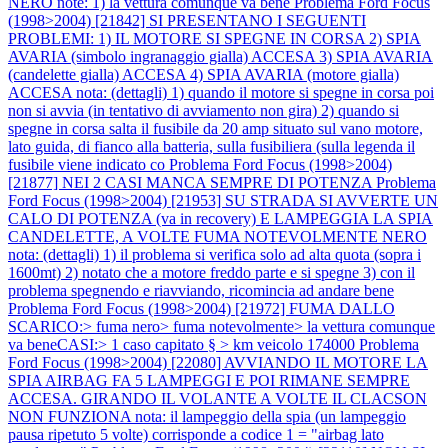
NERO note: 1) la vettura comunque va bene
Problema Ford Focus
(1998>2004) [21842] SI PRESENTANO I SEGUENTI
PROBLEMI: 1) IL MOTORE SI SPEGNE IN CORSA 2) SPIA
AVARIA (simbolo ingranaggio gialla) ACCESA 3) SPIA AVARIA
(candelette gialla) ACCESA 4) SPIA AVARIA (motore gialla)
ACCESA nota: (dettagli) 1) quando il motore si spegne in corsa poi
non si avvia (in tentativo di avviamento non gira) 2) quando si
spegne in corsa salta il fusibile da 20 amp situato sul vano motore,
lato guida, di fianco alla batteria, sulla fusibiliera (sulla legenda il
fusibile viene indicato co
Problema Ford Focus (1998>2004)
[21877] NEI 2 CASI MANCA SEMPRE DI POTENZA
Problema
Ford Focus (1998>2004) [21953] SU STRADA SI AVVERTE UN
CALO DI POTENZA (va in recovery) E LAMPEGGIA LA SPIA
CANDELETTE, A VOLTE FUMA NOTEVOLMENTE NERO
nota: (dettagli) 1) il problema si verifica solo ad alta quota (sopra i
1600mt) 2) notato che a motore freddo parte e si spegne 3) con il
problema spegnendo e riavviando, ricomincia ad andare bene
Problema Ford Focus (1998>2004) [21972] FUMA DALLO
SCARICO:> fuma nero> fuma notevolmente> la vettura comunque
va beneCASI:> 1 caso capitato § > km veicolo 174000
Problema
Ford Focus (1998>2004) [22080] AVVIANDO IL MOTORE LA
SPIA AIRBAG FA 5 LAMPEGGI E POI RIMANE SEMPRE
ACCESA. GIRANDO IL VOLANTE A VOLTE IL CLACSON
NON FUNZIONA nota: il lampeggio della spia (un lampeggio
pausa ripetuto 5 volte) corrisponde a codice 1 = "airbag lato