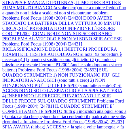
STRAPPA E MANCA DI POTENZA, IL MOTORE BATTE E
FUMA MOLTO BIANCO (a volte nero) nota: a motore freddo fino
a quando non inizia a scaldarsi non si riscontrano problemi
Problema Ford Focus (1998>2004) [24430] DOPO AVERE
STACCATO LA BATTERIA DELLA VETTURA 30 MINUTI
CIRCA, SI E` PRESENTATO SU INIEZIONE L`ERRORE
COD. "P1200", COMUNQUE NON SI RISCONTRANO
PROBLEMA AL VEICOLO E NON VI SONO SPIE ACCESE
Problema Ford Focus (1998>2004) [24431]
RICLASSIFICAZIONE DEGLI INIETTORI PROCEDURA
TRAMITE IL TESTER AUTODIAGNOSI nota: (la procedura è
necessaria) 1) quando si sostituiscono gli iniettori 2) quando su
iniezione è presente l`errore "P1200" (anche solo dopo uno stacco
batteria)
Problema Ford Focus (1998>2004) [24593] SUL
QUADRO STRUMENTI: 1) NON FUNZIONANO PIU` GLI
INDICATORI ANALOGICI (sono tutti a zero) 2) NON
FUNZIONANO PIU` TUTTE LE SPIE (sono tutte spente) 3) SI
ACCENDONO SOLO LA SPIA OLIO E LA SPIA BATTERIA
4) INSERENDO LE FRECCE, FUNZIONANO LE SPIE
DELLE FRECCE SUL QUADRO STRUMENTI
Problema Ford
Focus (1998>2004) [24781] IL QUADRO STRUMENTI E`
COMPLETAMENTE SPENTO (tutti gli indicatori analogici sono a
0) nota: capita che spegnendo e riaccendendo il quadro alcune volte,
ricominci a funzionare
Problema Ford Focus (1998>2004) [25203]
SPIA AVARIA (airbag) ACCESA: > la spia a volte lampeggia > fa