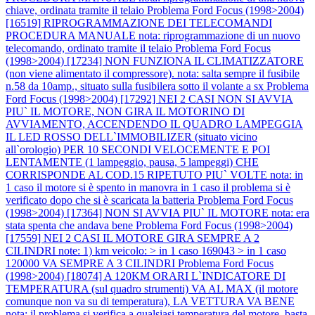
chiave, ordinata tramite il telaio
Problema Ford Focus (1998>2004)
[16519] RIPROGRAMMAZIONE DEI TELECOMANDI
PROCEDURA MANUALE nota: riprogrammazione di un nuovo
telecomando, ordinato tramite il telaio
Problema Ford Focus
(1998>2004) [17234] NON FUNZIONA IL CLIMATIZZATORE
(non viene alimentato il compressore). nota: salta sempre il fusibile
n.58 da 10amp., situato sulla fusibilera sotto il volante a sx
Problema
Ford Focus (1998>2004) [17292] NEI 2 CASI NON SI AVVIA
PIU` IL MOTORE, NON GIRA IL MOTORINO DI
AVVIAMENTO, ACCENDENDO IL QUADRO LAMPEGGIA
IL LED ROSSO DELL`IMMOBILIZER (situato vicino
all`orologio) PER 10 SECONDI VELOCEMENTE E POI
LENTAMENTE (1 lampeggio, pausa, 5 lampeggi) CHE
CORRISPONDE AL COD.15 RIPETUTO PIU` VOLTE nota: in
1 caso il motore si è spento in manovra in 1 caso il problema si è
verificato dopo che si è scaricata la batteria
Problema Ford Focus
(1998>2004) [17364] NON SI AVVIA PIU` IL MOTORE nota: era
stata spenta che andava bene
Problema Ford Focus (1998>2004)
[17559] NEI 2 CASI IL MOTORE GIRA SEMPRE A 2
CILINDRI note: 1) km veicolo: > in 1 caso 169043 > in 1 caso
120000 VA SEMPRE A 3 CILINDRI
Problema Ford Focus
(1998>2004) [18074] A 120KM ORARI L`INDICATORE DI
TEMPERATURA (sul quadro strumenti) VA AL MAX (il motore
comunque non va su di temperatura), LA VETTURA VA BENE
nota: il problema si verifica a qualsiasi temperatura del motore, basta