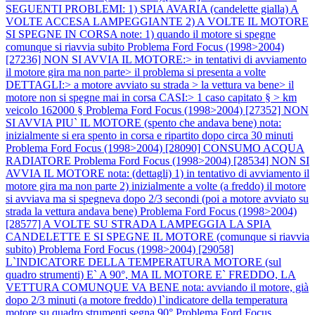
SEGUENTI PROBLEMI: 1) SPIA AVARIA (candelette gialla) A
VOLTE ACCESA LAMPEGGIANTE 2) A VOLTE IL MOTORE
SI SPEGNE IN CORSA note: 1) quando il motore si spegne
comunque si riavvia subito
Problema Ford Focus (1998>2004)
[27236] NON SI AVVIA IL MOTORE:> in tentativi di avviamento
il motore gira ma non parte> il problema si presenta a volte
DETTAGLI:> a motore avviato su strada > la vettura va bene> il
motore non si spegne mai in corsa CASI:> 1 caso capitato § > km
veicolo 162000 §
Problema Ford Focus (1998>2004) [27352] NON
SI AVVIA PIU` IL MOTORE (spento che andava bene) nota:
inizialmente si era spento in corsa e ripartito dopo circa 30 minuti
Problema Ford Focus (1998>2004) [28090] CONSUMO ACQUA
RADIATORE
Problema Ford Focus (1998>2004) [28534] NON SI
AVVIA IL MOTORE nota: (dettagli) 1) in tentativo di avviamento il
motore gira ma non parte 2) inizialmente a volte (a freddo) il motore
si avviava ma si spegneva dopo 2/3 secondi (poi a motore avviato su
strada la vettura andava bene)
Problema Ford Focus (1998>2004)
[28577] A VOLTE SU STRADA LAMPEGGIA LA SPIA
CANDELETTE E SI SPEGNE IL MOTORE (comunque si riavvia
subito)
Problema Ford Focus (1998>2004) [29058]
L`INDICATORE DELLA TEMPERATURA MOTORE (sul
quadro strumenti) E` A 90°, MA IL MOTORE E` FREDDO, LA
VETTURA COMUNQUE VA BENE nota: avviando il motore, già
dopo 2/3 minuti (a motore freddo) l`indicatore della temperatura
motore su quadro strumenti segna 90°
Problema Ford Focus