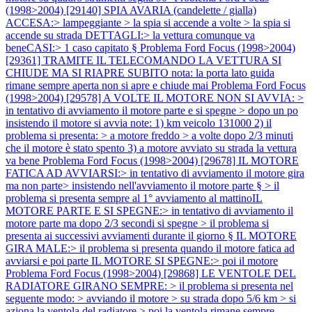
(1998>2004) [29140] SPIA AVARIA (candelette / gialla)
ACCESA:> lampeggiante > la spia si accende a volte > la spia si
accende su strada DETTAGLI:> la vettura comunque va
beneCASI:> 1 caso capitato §
Problema Ford Focus (1998>2004)
[29361] TRAMITE IL TELECOMANDO LA VETTURA SI
CHIUDE MA SI RIAPRE SUBITO nota: la porta lato guida
rimane sempre aperta non si apre e chiude mai
Problema Ford Focus
(1998>2004) [29578] A VOLTE IL MOTORE NON SI AVVIA: >
in tentativo di avviamento il motore parte e si spegne > dopo un po
insistendo il motore si avvia note: 1) km veicolo 131000 2) il
problema si presenta: > a motore freddo > a volte dopo 2/3 minuti
che il motore è stato spento 3) a motore avviato su strada la vettura
va bene
Problema Ford Focus (1998>2004) [29678] IL MOTORE
FATICA AD AVVIARSI:> in tentativo di avviamento il motore gira
ma non parte> insistendo nell'avviamento il motore parte § > il
problema si presenta sempre al 1° avviamento al mattinoIL
MOTORE PARTE E SI SPEGNE:> in tentativo di avviamento il
motore parte ma dopo 2/3 secondi si spegne > il problema si
presenta ai successivi avviamenti durante il giorno § IL MOTORE
GIRA MALE:> il problema si presenta quando il motore fatica ad
avviarsi e poi parte IL MOTORE SI SPEGNE:> poi il motore
Problema Ford Focus (1998>2004) [29868] LE VENTOLE DEL
RADIATORE GIRANO SEMPRE: > il problema si presenta nel
seguente modo: > avviando il motore > su strada dopo 5/6 km > si
aziona la ventola del radiatore > poi la ventola rimane sempre