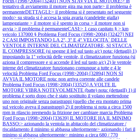
Focus (1998>2004) [32401] NON SI AVVIA IL MOTORE:> in
tentativo di avviamento il motore gira ma non parte> il problema è
permanenteDETTAGLI:> il problema si è presentato nel seguente
modo> su strada si è accesa la spia avaria (candelette gialla)
lampeggiante > il motore si è spento in corsa > il motore non si
avvia > il problema è permanenteCASI:> 1 caso capitato § > km
veicolo 137000 §
Problema Ford Focus (1998>2004) [32427] NEI
2 CASI IMPOSTANDO LA 2°, 3° E 4° VELOCITA` DELLE
VENTOLE INTERNE DEL CLIMATIZZATORE, SI STACCA
IL COMPRESSORE (si spegne il led sul tasto a/c) nota: (dettagli) 1)
impostando la 1° velocità delle ventole, il climatizzatore funziona (si
aziona il compressore e si accende il led sul tasto a/c) 2) le ventole
interne del climatizzatore funzionano comunque a tutte e 4 le
velocità
Problema Ford Focus (1998>2004) [32894] NON SI
AVVIA IL MOTORE nota: non arriva corrente alle candele
Problema Ford Focus (1998>2004) [33525] A VOLTE IL
MOTORE VIBRA NOTEVOLMENTE (batte) nota: (dettaglI) 1) il
problema è sorto dopo che è stato sostituito il volano mettendone
uno non originale senza parastrappi (quello che era montato prima
sul veicolo aveva il parastrappi) 2) il problema si nota a circa 1500
rpm in rilascio premendo la frizione per cambiare marcia
Problema
Ford Focus (1998>2004) [33639] IL MOTORE HA IL MINIMO
BASSO:> azionando la ventola in abitacolo del climatizzatore /
riscaldamento il minimo si abbassa ulteriormente> azionando i fari il
minimo si abbassa ulteriormente> minimo a circa 680 / 770