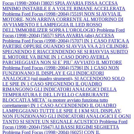
Focus (1998>2004) [3802] SPIA AVARIA FISSA ACCESA
MINIMO INSTABILE E A VOLTE RIMANE ACCELERATA
Problema Ford Focus (1998>2004) [5519] NON SI AVVIA IL
MOTORE, NON ARRIVA CORRENTE AL MOTORINO DI
AVVIAMENTO E LAMPEGGIA IL LED ROSSO
DELL'IMMOBILIZER SOPRA L'OROLOGIO
Problema Ford
Focus (1998>2004) [5657] SPIA AVARIA (abs) ACCESA
Problema Ford Focus (1998>2004) [5707] IN 1 CASO FATICA A
PARTIRE OPPURE QUANDO SI AVVIA VA A 2/3 CILINDRI,
SPEGNENDO E RIACCENDENDO SE SI RIAVVIA SUBITO
IL MOTORE VA BENE IN 1 CASO DOPO AVERLA
PARCHEGGIATA NON SI E` PIU` AVVIATO IL MOTORE
Problema Ford Focus (1998>2004) [5796] IN 1 CASO NON
FUNZIONANO IL DISPLAY E GLI INDICATORI
ANALOGICI (sul quadro strumenti), SI ACCENDONO SOLO
LE SPIE IN 1 CASO SPEGNENDO IL QUADRO
RIMANGONO GLI INDICATORI ANALOGICI DELLA
TEMPERATURA E DEL LIVELLO CARBURANTE
BLOCCATI A META` (a motore avviato funziona tutto
correttamente) IN 1 CASO ACCENDENDO IL QUADRO
LAMPEGGIANO TUTTE LE SPIE E I KM SUL DISPLAY,
NON FUNZIONANO GLI INDICATORI ANALOGICI E OGNI
TANTO SI SENTE UN SEGNALE ACUSTICO
Problema Ford
Focus (1998>2004) [5947] AI BASSI REGIMI SEGHETTA
Problema Ford Focus (1998>2004) [6025] CON IL