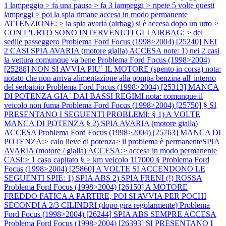
1 lampeggio > fa una pausa > fa 3 lampeggi > ripete 5 volte questi
lampeggi > poi la spia rimane accesa in modo permanente
ATTENZIONE: > la spia avaria (airbag) si è accesa dopo un urto >
CON L'URTO SONO INTERVENUTI GLI AIRBAG: > del
sedile passeggero
Problema Ford Focus (1998>2004) [25240] NEI
2 CASI SPIA AVARIA (motore gialla) ACCESA note: 1) nei 2 casi
la vettura comunque va bene
Problema Ford Focus (1998>2004)
[25288] NON SI AVVIA PIU` IL MOTORE (spento in corsa) nota:
notato che non arriva alimentazione alla pompa benzina all' interno
del serbatoio
Problema Ford Focus (1998>2004) [25313] MANCA
DI POTENZA GIA` DAI BASSI REGIMI nota: comunque il
veicolo non fuma
Problema Ford Focus (1998>2004) [25750] § SI
PRESENTANO I SEGUENTI PROBLEMI: § 1) A VOLTE
MANCA DI POTENZA § 2) SPIA AVARIA (motore gialla)
ACCESA
Problema Ford Focus (1998>2004) [25763] MANCA DI
POTENZA:> calo lieve di potenza> il problema è permanenteSPIA
AVARIA (motore / gialla) ACCESA:> accesa in modo permanente
CASI:> 1 caso capitato § > km veicolo 117000 §
Problema Ford
Focus (1998>2004) [25860] A VOLTE SI ACCENDONO LE
SEGUENTI SPIE: 1) SPIA ABS 2) SPIA FRENI (!) ROSSA
Problema Ford Focus (1998>2004) [26150] A MOTORE
FREDDO FATICA A PARTIRE, POI SI AVVIA PER POCHI
SECONDI A 2/3 CILINDRI (dopo gira regolarmente)
Problema
Ford Focus (1998>2004) [26244] SPIA ABS SEMPRE ACCESA
Problema Ford Focus (1998>2004) [26393] SI PRESENTANO I