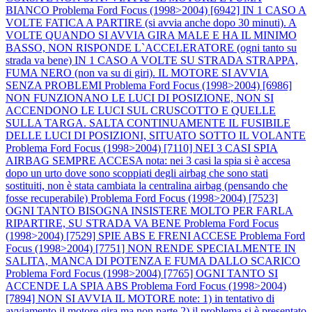
BIANCO
Problema Ford Focus (1998>2004) [6942] IN 1 CASO A
VOLTE FATICA A PARTIRE (si avvia anche dopo 30 minuti). A
VOLTE QUANDO SI AVVIA GIRA MALE E HA IL MINIMO
BASSO, NON RISPONDE L`ACCELERATORE (ogni tanto su
strada va bene) IN 1 CASO A VOLTE SU STRADA STRAPPA,
FUMA NERO (non va su di giri). IL MOTORE SI AVVIA
SENZA PROBLEMI
Problema Ford Focus (1998>2004) [6986]
NON FUNZIONANO LE LUCI DI POSIZIONE, NON SI
ACCENDONO LE LUCI SUL CRUSCOTTO E QUELLE
SULLA TARGA. SALTA CONTINUAMENTE IL FUSIBILE
DELLE LUCI DI POSIZIONI, SITUATO SOTTO IL VOLANTE
Problema Ford Focus (1998>2004) [7110] NEI 3 CASI SPIA
AIRBAG SEMPRE ACCESA nota: nei 3 casi la spia si è accesa
dopo un urto dove sono scoppiati degli airbag che sono stati
sostituiti, non è stata cambiata la centralina airbag (pensando che
fosse recuperabile)
Problema Ford Focus (1998>2004) [7523]
OGNI TANTO BISOGNA INSISTERE MOLTO PER FARLA
RIPARTIRE, SU STRADA VA BENE
Problema Ford Focus
(1998>2004) [7529] SPIE ABS E FRENI ACCESE
Problema Ford
Focus (1998>2004) [7751] NON RENDE SPECIALMENTE IN
SALITA, MANCA DI POTENZA E FUMA DALLO SCARICO
Problema Ford Focus (1998>2004) [7765] OGNI TANTO SI
ACCENDE LA SPIA ABS
Problema Ford Focus (1998>2004)
[7894] NON SI AVVIA IL MOTORE note: 1) in tentativo di
avviamento il motore gira ma non parte 2) il problema si è presentato