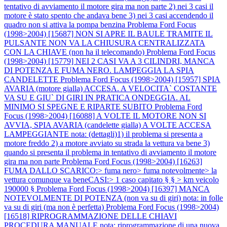
tentativo di avviamento il motore gira ma non parte 2) nei 3 casi il
motore è stato spento che andava bene 3) nei 3 casi accendendo il
quadro non si attiva la pompa benzina
Problema Ford Focus
(1998>2004) [15687] NON SI APRE IL BAULE TRAMITE IL
PULSANTE NON VA LA CHIUSURA CENTRALIZZATA
CON LA CHIAVE (non ha il telecomando)
Problema Ford Focus
(1998>2004) [15779] NEI 2 CASI VA A 3 CILINDRI, MANCA
DI POTENZA E FUMA NERO. LAMPEGGIA LA SPIA
CANDELETTE
Problema Ford Focus (1998>2004) [15957] SPIA
AVARIA (motore gialla) ACCESA. A VELOCITA` COSTANTE
VA SU E GIU` DI GIRI IN PRATICA ONDEGGIA. AL
MINIMO SI SPEGNE E RIPARTE SUBITO
Problema Ford
Focus (1998>2004) [16088] A VOLTE IL MOTORE NON SI
AVVIA, SPIA AVARIA (candelette gialla) A VOLTE ACCESA
LAMPEGGIANTE nota: (dettagli)1) il problema si presenta a
motore freddo 2) a motore avviato su strada la vettura va bene 3)
quando si presenta il problema in tentativo di avviamento il motore
gira ma non parte
Problema Ford Focus (1998>2004) [16263]
FUMA DALLO SCARICO:> fuma nero> fuma notevolmente> la
vettura comunque va beneCASI:> 1 caso capitato § § > km veicolo
190000 §
Problema Ford Focus (1998>2004) [16397] MANCA
NOTEVOLMENTE DI POTENZA (non va su di giri) nota: in folle
va su di giri (ma non è perfetta)
Problema Ford Focus (1998>2004)
[16518] RIPROGRAMMAZIONE DELLE CHIAVI
PROCEDURA MANUALE nota: riprogrammazione di una nuova