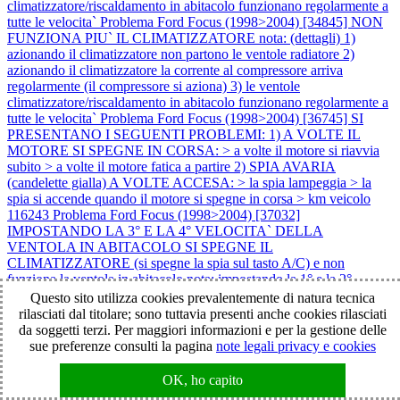
climatizzatore/riscaldamento in abitacolo funzionano regolarmente a
tutte le velocita`
Problema Ford Focus (1998>2004) [34845] NON
FUNZIONA PIU` IL CLIMATIZZATORE nota: (dettagli) 1)
azionando il climatizzatore non partono le ventole radiatore 2)
azionando il climatizzatore la corrente al compressore arriva
regolarmente (il compressore si aziona) 3) le ventole
climatizzatore/riscaldamento in abitacolo funzionano regolarmente a
tutte le velocita`
Problema Ford Focus (1998>2004) [36745] SI
PRESENTANO I SEGUENTI PROBLEMI: 1) A VOLTE IL
MOTORE SI SPEGNE IN CORSA: > a volte il motore si riavvia
subito > a volte il motore fatica a partire 2) SPIA AVARIA
(candelette gialla) A VOLTE ACCESA: > la spia lampeggia > la
spia si accende quando il motore si spegne in corsa > km veicolo
116243
Problema Ford Focus (1998>2004) [37032]
IMPOSTANDO LA 3° E LA 4° VELOCITA` DELLA
VENTOLA IN ABITACOLO SI SPEGNE IL
CLIMATIZZATORE (si spegne la spia sul tasto A/C) e non
funziona la ventola in abitacolo nota: impostando la 1° e la 2°
velocità della ventola in abitacolo > il climatizzatore funziona >
Questo sito utilizza cookies prevalentemente di natura tecnica
rimane il led acceso sul tasto A/C > la ventola in abitacolo funziona
rilasciati dal titolare; sono tuttavia presenti anche cookies rilasciati
Problema Ford Focus (1998>2004) [37226] SI PRESENTANO I
da soggetti terzi. Per maggiori informazioni e per la gestione delle
SEGUENTI PROBLEMI:1) SPIA AVARIA (abs / gialla)
sue preferenze consulti la pagina
note legali privacy e cookies
ACCESA:> accesa in modo permanente2) SPIA AVARIA (! / rossa)
ACCESA:> accesa in modo permanente3) DETTAGLI: § > la
OK, ho capito
vettura comunque va bene4) FATTO COME SEGUE SENZA