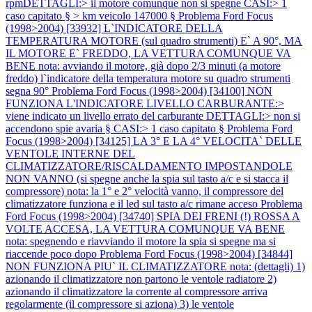
rpmDETTAGLI:> il motore comunque non si spegne CASI:> 1
caso capitato § > km veicolo 147000 §
Problema Ford Focus
(1998>2004) [33932] L`INDICATORE DELLA
TEMPERATURA MOTORE (sul quadro strumenti) E` A 90°, MA
IL MOTORE E` FREDDO, LA VETTURA COMUNQUE VA
BENE nota: avviando il motore, già dopo 2/3 minuti (a motore
freddo) l`indicatore della temperatura motore su quadro strumenti
segna 90°
Problema Ford Focus (1998>2004) [34100] NON
FUNZIONA L'INDICATORE LIVELLO CARBURANTE:>
viene indicato un livello errato del carburante DETTAGLI:> non si
accendono spie avaria § CASI:> 1 caso capitato §
Problema Ford
Focus (1998>2004) [34125] LA 3° E LA 4° VELOCITA` DELLE
VENTOLE INTERNE DEL
CLIMATIZZATORE/RISCALDAMENTO IMPOSTANDOLE
NON VANNO (si spegne anche la spia sul tasto a/c e si stacca il
compressore) nota: la 1° e 2° velocità vanno, il compressore del
climatizzatore funziona e il led sul tasto a/c rimane acceso
Problema
Ford Focus (1998>2004) [34740] SPIA DEI FRENI (!) ROSSA A
VOLTE ACCESA, LA VETTURA COMUNQUE VA BENE
nota: spegnendo e riavviando il motore la spia si spegne ma si
riaccende poco dopo
Problema Ford Focus (1998>2004) [34844]
NON FUNZIONA PIU` IL CLIMATIZZATORE nota: (dettagli) 1)
azionando il climatizzatore non partono le ventole radiatore 2)
azionando il climatizzatore la corrente al compressore arriva
regolarmente (il compressore si aziona) 3) le ventole