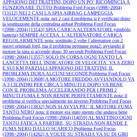
APPAIONO DEI TRATTINI, DOPO UN PO` RICOMINCIA A
FUNZIONARE TUTTO
Problema Ford Focus (1998>2004)
[13112] NEI 2 CASI LA SPIA AIRBAG LAMPEGGIA
VELOCEMENTE nota: nei 2 casi il problema si è verificato dopo
la sostituzione della centralina airbag
Problema Ford Focus
(1998>2004) [13143] SPIA CARICA ALTERNATORE (simbolo
batteria) SEMPRE ACCESA. L`ALTERNATORE CARICA
REGOLARMENTE nota: sostituito 2 volte l`alternatore con 2
nuovi originali ford, ma il problema permane nota2: avviando il
motore la spia si accende dopo 30 secondi
Problema Ford Focus
(1998>2004) [13557] SOLO IN CORSA OGNI TANTO LA
LANCETTA DELL`INDICATORE DI VELOCITA` VA A ZERO
E SUI KM PARZIALI APPAIONO DEI TRATTINI, IL
PROBLEMA DURA ALCUNI SECONDI
Problema Ford Focus
(1998>2004) [13608] A MOTORE FREDDO AVVIANDOLO VA
A 3 CILINDRI PER CIRCA 5 MINUTI E DOPO VA BENE
CON IL PROBLEMA ACCELERANDO PER I PRIMI 2
MINUTI FUMA E NON RENDE PERFETTAMENTE nota: il
problema si verifica specialmente ini inverno
Problema Ford Focus
(1998>2004) [13832] NON SI AVVIA PIU` IL MOTORE FUMA
TANTO NERO nota: il motore era stato spento che andava bene
Problema Ford Focus (1998>2004) [14059] AL MATTINO OGNI
TANTO FATICA A PARTIRE, SU STRADA NON RENDE E
FUMA NERO DALLO SCARICO
Problema Ford Focus
(1998>2004) [14262] A VOLTE SU STRADA VA SU DI GIRI