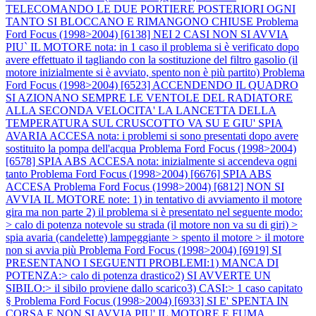
TELECOMANDO LE DUE PORTIERE POSTERIORI OGNI
TANTO SI BLOCCANO E RIMANGONO CHIUSE
Problema
Ford Focus (1998>2004) [6138] NEI 2 CASI NON SI AVVIA
PIU` IL MOTORE nota: in 1 caso il problema si è verificato dopo
avere effettuato il tagliando con la sostituzione del filtro gasolio (il
motore inizialmente si è avviato, spento non è più partito)
Problema
Ford Focus (1998>2004) [6523] ACCENDENDO IL QUADRO
SI AZIONANO SEMPRE LE VENTOLE DEL RADIATORE
ALLA SECONDA VELOCITA' LA LANCETTA DELLA
TEMPERATURA SUL CRUSCOTTO VA SU E GIU' SPIA
AVARIA ACCESA nota: i problemi si sono presentati dopo avere
sostituito la pompa dell'acqua
Problema Ford Focus (1998>2004)
[6578] SPIA ABS ACCESA nota: inizialmente si accendeva ogni
tanto
Problema Ford Focus (1998>2004) [6676] SPIA ABS
ACCESA
Problema Ford Focus (1998>2004) [6812] NON SI
AVVIA IL MOTORE note: 1) in tentativo di avviamento il motore
gira ma non parte 2) il problema si è presentato nel seguente modo:
> calo di potenza notevole su strada (il motore non va su di giri) >
spia avaria (candelette) lampeggiante > spento il motore > il motore
non si avvia più
Problema Ford Focus (1998>2004) [6919] SI
PRESENTANO I SEGUENTI PROBLEMI:1) MANCA DI
POTENZA:> calo di potenza drastico2) SI AVVERTE UN
SIBILO:> il sibilo proviene dallo scarico3) CASI:> 1 caso capitato
§
Problema Ford Focus (1998>2004) [6933] SI E' SPENTA IN
CORSA E NON SI AVVIA PIU' IL MOTORE E FUMA