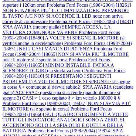
superare i 120km orari
Problema Ford Focus (1998>2004) [18261]
NON FUNZIONA PIU` IL CLIMATIZZATORE, PREMENDO
IL TASTO A/C NON SI ACCENDE IL LED nota: non arriva
corrente al compressore
Problema Ford Focus (1998>2004) [18431]
SPIA AVARIA (motore gialla) SEMPRE ACCESA, LA
VETTURA COMUNQUE VA BENE
Problema Ford Focus
(1998>2004) [18480] A VOLTE SI SPEGNE IL MOTORE (si
verifica anche in decelerazione)
Problema Ford Focus (1998>2004)
[18651] NEI 2 CASI MANCA DI POTENZA
Problema Ford
Focus (1998>2004) [18665] NON SI AVVIA PIU` IL MOTORE
nota: il motore si è spento in corsa
Problema Ford Focus
(1998>2004) [19055] MINIMO INSTABILE, FATICA A
SCENDERE DI GIRI (su strada va bene)
Problema Ford Focus
(1998>2004) [19310] SI PRESENTANO I SEGUENTI
PROBLEMI:1) A VOLTE IL MOTORE SI SPEGNE:> si spegne
in corsa § > comunque si riavvia subito2) SPIA AVARIA (candelette
gialla) ACCESA:> questa spia si accende quando il motore si
spegne 3) CASI:> 1 caso capitato § > km veicolo 180000 § §
Problema Ford Focus (1998>2004) [19437] NON SI AVVIA PIU`
IL MOTORE (si è spento in corsa)
Problema Ford Focus
(1998>2004) [19660] SUL QUADRO STRUMENTI A VOLTE
TUTTI GLI INDICATORI ANALOGICI SONO A ZERO, SI
ACCENDONO SOLO LA SPIA OLIO E QUELLA DELLA
BATTERIA
Problema Ford Focus (1998>2004) [19874] SPIA