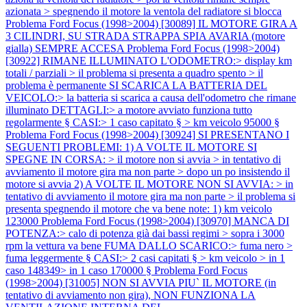
azionata > spegnendo il motore la ventola del radiatore si blocca
Problema Ford Focus (1998>2004) [30089] IL MOTORE GIRA A
3 CILINDRI, SU STRADA STRAPPA SPIA AVARIA (motore
gialla) SEMPRE ACCESA
Problema Ford Focus (1998>2004)
[30922] RIMANE ILLUMINATO L'ODOMETRO:> display km
totali / parziali > il problema si presenta a quadro spento > il
problema è permanente SI SCARICA LA BATTERIA DEL
VEICOLO:> la batteria si scarica a causa dell'odometro che rimane
illuminato DETTAGLI:> a motore avviato funziona tutto
regolarmente § CASI:> 1 caso capitato § > km veicolo 95000 §
Problema Ford Focus (1998>2004) [30924] SI PRESENTANO I
SEGUENTI PROBLEMI: 1) A VOLTE IL MOTORE SI
SPEGNE IN CORSA: > il motore non si avvia > in tentativo di
avviamento il motore gira ma non parte > dopo un po insistendo il
motore si avvia 2) A VOLTE IL MOTORE NON SI AVVIA: > in
tentativo di avviamento il motore gira ma non parte > il problema si
presenta spegnendo il motore che va bene note: 1) km veicolo
123000
Problema Ford Focus (1998>2004) [30970] MANCA DI
POTENZA:> calo di potenza già dai bassi regimi > sopra i 3000
rpm la vettura va bene FUMA DALLO SCARICO:> fuma nero >
fuma leggermente § CASI:> 2 casi capitati § > km veicolo > in 1
caso 148349> in 1 caso 170000 §
Problema Ford Focus
(1998>2004) [31005] NON SI AVVIA PIU` IL MOTORE (in
tentativo di avviamento non gira), NON FUNZIONA LA