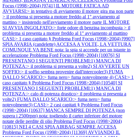
MINIMO, BISOGNA TENERLA ACCELERATA
Problema Ford
Focus (1998>2004) [9741] IL MOTORE FATICA AD
AVVIARSI:> in tentativo di avviamento il motore gira ma non parte
> il problema si presenta a motore freddo al 1° avviamento al
mattino > insistendo nell'avviamento il motore parte IL MOTORE
SI AVVIA INGOLFATO:> forte odore di benzina incombusta > il
problema si presenta a motore freddo al 1° avviamento al mattino
CASI:> 1 caso capitato §
Problema Ford Focus (1998>2004) [9907]
SPIA AVARIA (candelette) ACCESA A VOLTE, LA VETTURA
COMUNQUE VA BENE nota: la spia si accende per un istante in
accelerazione
Problema Ford Focus (1998>2004) [10076] SI
PRESENTANO I SEGUENTI PROBLEMI:1) MANCA DI
POTENZA:> il problema si presenta a volte2) SI AVVERTE UN
SOFFIO:> il soffio sembra provenire dall'intercooler3) FUMA
DALLO SCARICO:> fuma nero> fuma notevolmente 4) CASI:> 1
caso capitato §
Problema Ford Focus (1998>2004) [10540] SI
PRESENTANO I SEGUENTI PROBLEMI:1) MANCA DI
POTENZA:> calo di potenza drastico> il problema si presenta a
volte2) FUMA DALLO SCARICO:> fuma nero> fuma
notevolmente3) CASI:> 2 casi capitati §
Problema Ford Focus
(1998>2004) [10637] MANCA SEMPRE DI POTENZA (non
supera i 2500rpm) nota: togliendo il carter inferiore del motore
notate delle perdite di olio
Problema Ford Focus (1998>2004)
[10815] NEI 4 CASI SPIA AIRBAG SEMPRE ACCESA
Problema Ford Focus (1998>2004) [11369] AVVIANDO IL