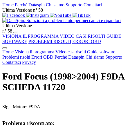
Home
Perchè Dataspin
Chi siamo
Supporto
Contattaci
Ultima Versione n° 58
Ultima Versione
n° 58
VISIONA IL PROGRAMMA
VIDEO CASI RISOLTI
GUIDE
SOFTWARE
PROBLEMI RISOLTI
ERRORI OBD
Home
Visiona il programma
Video casi risolti
Guide software
Problemi risolti
Errori OBD
Perchè Dataspin
Chi siamo
Supporto
Contattaci
Privacy
Ford Focus (1998>2004) F9DA
SCHEDA 11720
Sigla Motore: F9DA
Problema riscontrato: