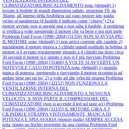
VENTILAZIONE INTERNA DEL
CLIMATIZZATORE/RISCALDAMENTO nota: (dettagli) 1)
trovato il fusibile di grandi dimensioni saltato, posizione F8, da
30amp, all`interno della fusibiliera sul vano motore lato guida,
vicino al parabrezza (il fusibile è indicato come "chiave") 2) a
motore avviato non si spegne mai e non salta il fusibile, il problema
si verifica a volte spegnendo il motore che va bene e poi non parte
Problema Ford Focus (1998>2004) [31359] NON SI AVVIA PIU`
IL MOTORE nota: (dettagli) 1) non arriva corrente alle candele 2)
inizialmente il motore girava a 3 cilindri quindi sostituito la bobina, il
motore si è avviato regolarmente girando a 4 cilindri ma dopo circa
30 secondi il motore si è spento e non si è più riavviato
Problema
Ford Focus (1998>2004) [31460] A VOLTE SI AVVERTE UN
NOTEVOLE CALO DI POTENZA nota: (dettagli) 1) quando
manca di potenza, spegnendo e riavviando il motore ricomincia ad
andare bene per un po` 2) a volte ad alte velocità strappa
Problema
Ford Focus (1998>2004) [32152] NON FUNZIONA LA
VENTILAZIONE INTERNA DEL
CLIMATIZZATORE/RISCALDAMENTO A NESSUNA
VELOCITA` E NON PARTE IL COMPRESSORE DEL
CLIMATIZZATORE (non si accende il led sul tasto a/c)
Problema
Ford Focus (1998>2004) [32155] IL MOTORE GIRA A 3
CILINDRI E STRAPPA VISTOSAMENTE, MANCA DI
POTENZA E SPIA AVARIA (motore gialla) SEMPRE ACCESA
nota: notato un fischio provenire da una cinghia
Problema Ford