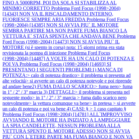
FINO A 5000RPM, POI DA SOLA SI STABILIZZA AL
MINIMO CORRETTO
Problema Ford Focus (1998>2004)
[14343] NON VA IL RISCALDAMENTO INTERNO,
FUORIESCE SEMPRE ARIA FREDDA
Problema Ford Focus
(1998>2004) [14385] NON SI AVVIA PIU` IL MOTORE
SEMBRA PARTIRE MA NON PARTE FUMA BIANCO LA
VETTURA E` STATA SPENTA CHE ANDAVA BENE
Problema
Ford Focus (1998>2004) [14473] NON SI AVVIA PIU` IL
MOTORE (si è spento in corsa) nota: 15 giorni prima era stata
revisionata la pompa di iniezione
Problema Ford Focus
(1998>2004) [14487] A VOLTE HA UN CALO DI POTENZA E
POI VA
Problema Ford Focus (1998>2004) [14693] SI
PRESENTANO I SEGUENTI PROBLEMI:1) MANCA DI
POTENZA:> calo di potenza drastico> il problema si presenta ad
alte velocità> si avverte un calo di potenza notevole e poi riprende
ad andare bene2) FUMA DALLO SCARICO:> fuma nero> fuma
in 1° / 2° / 3° marcia 3) DETTAGLI:> il problema si presenta nel
seguente modo> in 1° / 2° / 3° marcia > fuma dallo scarico nero
notevolmente> la vettura comunque va bene> in pretesa > si avverte
un calo di potenza e poi va bene 4) CASI: § > 1 caso capitato §
Problema Ford Focus (1998>2004) [14781] ALL`IMPROVVISO
AVVIANDO IL MOTORE HA INIZIATO A LAMPEGGIARE
LA SPIA CANDELETTE, NESSUN PROBLEMA ALLA
VETTURA SPENTO IL MOTORE ADESSO NON SI AVVIA
PIU` CON L`ETERE PARTE MA FUMA BIANCO E NON VA