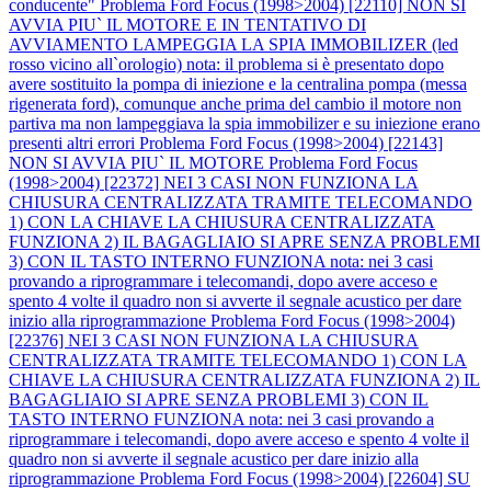
conducente"
Problema Ford Focus (1998>2004) [22110] NON SI
AVVIA PIU` IL MOTORE E IN TENTATIVO DI
AVVIAMENTO LAMPEGGIA LA SPIA IMMOBILIZER (led
rosso vicino all`orologio) nota: il problema si è presentato dopo
avere sostituito la pompa di iniezione e la centralina pompa (messa
rigenerata ford), comunque anche prima del cambio il motore non
partiva ma non lampeggiava la spia immobilizer e su iniezione erano
presenti altri errori
Problema Ford Focus (1998>2004) [22143]
NON SI AVVIA PIU` IL MOTORE
Problema Ford Focus
(1998>2004) [22372] NEI 3 CASI NON FUNZIONA LA
CHIUSURA CENTRALIZZATA TRAMITE TELECOMANDO
1) CON LA CHIAVE LA CHIUSURA CENTRALIZZATA
FUNZIONA 2) IL BAGAGLIAIO SI APRE SENZA PROBLEMI
3) CON IL TASTO INTERNO FUNZIONA nota: nei 3 casi
provando a riprogrammare i telecomandi, dopo avere acceso e
spento 4 volte il quadro non si avverte il segnale acustico per dare
inizio alla riprogrammazione
Problema Ford Focus (1998>2004)
[22376] NEI 3 CASI NON FUNZIONA LA CHIUSURA
CENTRALIZZATA TRAMITE TELECOMANDO 1) CON LA
CHIAVE LA CHIUSURA CENTRALIZZATA FUNZIONA 2) IL
BAGAGLIAIO SI APRE SENZA PROBLEMI 3) CON IL
TASTO INTERNO FUNZIONA nota: nei 3 casi provando a
riprogrammare i telecomandi, dopo avere acceso e spento 4 volte il
quadro non si avverte il segnale acustico per dare inizio alla
riprogrammazione
Problema Ford Focus (1998>2004) [22604] SU