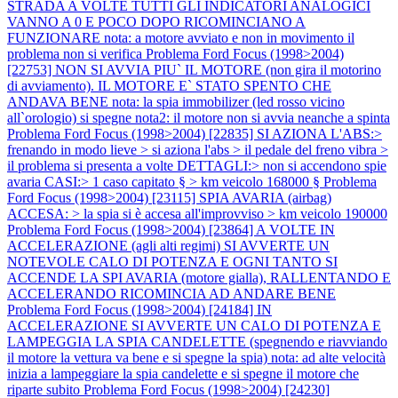
STRADA A VOLTE TUTTI GLI INDICATORI ANALOGICI
VANNO A 0 E POCO DOPO RICOMINCIANO A
FUNZIONARE nota: a motore avviato e non in movimento il
problema non si verifica
Problema Ford Focus (1998>2004)
[22753] NON SI AVVIA PIU` IL MOTORE (non gira il motorino
di avviamento). IL MOTORE E` STATO SPENTO CHE
ANDAVA BENE nota: la spia immobilizer (led rosso vicino
all`orologio) si spegne nota2: il motore non si avvia neanche a spinta
Problema Ford Focus (1998>2004) [22835] SI AZIONA L'ABS:>
frenando in modo lieve > si aziona l'abs > il pedale del freno vibra >
il problema si presenta a volte DETTAGLI:> non si accendono spie
avaria CASI:> 1 caso capitato § > km veicolo 168000 §
Problema
Ford Focus (1998>2004) [23115] SPIA AVARIA (airbag)
ACCESA: > la spia si è accesa all'improvviso > km veicolo 190000
Problema Ford Focus (1998>2004) [23864] A VOLTE IN
ACCELERAZIONE (agli alti regimi) SI AVVERTE UN
NOTEVOLE CALO DI POTENZA E OGNI TANTO SI
ACCENDE LA SPI AVARIA (motore gialla), RALLENTANDO E
ACCELERANDO RICOMINCIA AD ANDARE BENE
Problema Ford Focus (1998>2004) [24184] IN
ACCELERAZIONE SI AVVERTE UN CALO DI POTENZA E
LAMPEGGIA LA SPIA CANDELETTE (spegnendo e riavviando
il motore la vettura va bene e si spegne la spia) nota: ad alte velocità
inizia a lampeggiare la spia candelette e si spegne il motore che
riparte subito
Problema Ford Focus (1998>2004) [24230]