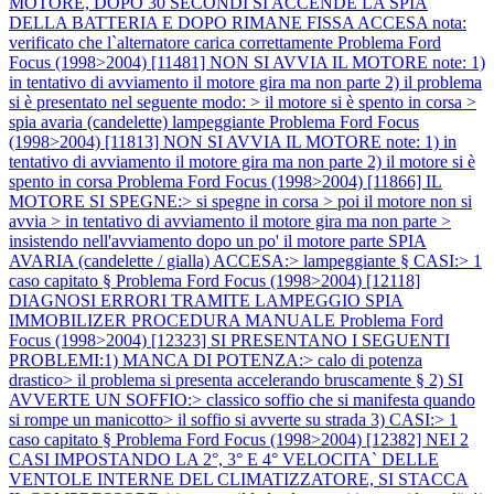
MOTORE, DOPO 30 SECONDI SI ACCENDE LA SPIA
DELLA BATTERIA E DOPO RIMANE FISSA ACCESA nota:
verificato che l`alternatore carica correttamente
Problema Ford
Focus (1998>2004) [11481] NON SI AVVIA IL MOTORE note: 1)
in tentativo di avviamento il motore gira ma non parte 2) il problema
si è presentato nel seguente modo: > il motore si è spento in corsa >
spia avaria (candelette) lampeggiante
Problema Ford Focus
(1998>2004) [11813] NON SI AVVIA IL MOTORE note: 1) in
tentativo di avviamento il motore gira ma non parte 2) il motore si è
spento in corsa
Problema Ford Focus (1998>2004) [11866] IL
MOTORE SI SPEGNE:> si spegne in corsa > poi il motore non si
avvia > in tentativo di avviamento il motore gira ma non parte >
insistendo nell'avviamento dopo un po' il motore parte SPIA
AVARIA (candelette / gialla) ACCESA:> lampeggiante § CASI:> 1
caso capitato §
Problema Ford Focus (1998>2004) [12118]
DIAGNOSI ERRORI TRAMITE LAMPEGGIO SPIA
IMMOBILIZER PROCEDURA MANUALE
Problema Ford
Focus (1998>2004) [12323] SI PRESENTANO I SEGUENTI
PROBLEMI:1) MANCA DI POTENZA:> calo di potenza
drastico> il problema si presenta accelerando bruscamente § 2) SI
AVVERTE UN SOFFIO:> classico soffio che si manifesta quando
si rompe un manicotto> il soffio si avverte su strada 3) CASI:> 1
caso capitato §
Problema Ford Focus (1998>2004) [12382] NEI 2
CASI IMPOSTANDO LA 2°, 3° E 4° VELOCITA` DELLE
VENTOLE INTERNE DEL CLIMATIZZATORE, SI STACCA