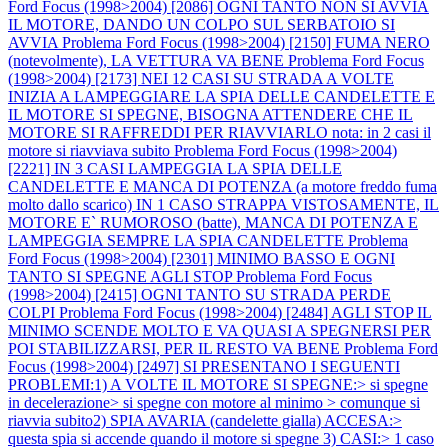
Ford Focus (1998>2004) [2086] OGNI TANTO NON SI AVVIA
IL MOTORE, DANDO UN COLPO SUL SERBATOIO SI
AVVIA
Problema Ford Focus (1998>2004) [2150] FUMA NERO
(notevolmente), LA VETTURA VA BENE
Problema Ford Focus
(1998>2004) [2173] NEI 12 CASI SU STRADA A VOLTE
INIZIA A LAMPEGGIARE LA SPIA DELLE CANDELETTE E
IL MOTORE SI SPEGNE, BISOGNA ATTENDERE CHE IL
MOTORE SI RAFFREDDI PER RIAVVIARLO nota: in 2 casi il
motore si riavviava subito
Problema Ford Focus (1998>2004)
[2221] IN 3 CASI LAMPEGGIA LA SPIA DELLE
CANDELETTE E MANCA DI POTENZA (a motore freddo fuma
molto dallo scarico) IN 1 CASO STRAPPA VISTOSAMENTE, IL
MOTORE E` RUMOROSO (batte), MANCA DI POTENZA E
LAMPEGGIA SEMPRE LA SPIA CANDELETTE
Problema
Ford Focus (1998>2004) [2301] MINIMO BASSO E OGNI
TANTO SI SPEGNE AGLI STOP
Problema Ford Focus
(1998>2004) [2415] OGNI TANTO SU STRADA PERDE
COLPI
Problema Ford Focus (1998>2004) [2484] AGLI STOP IL
MINIMO SCENDE MOLTO E VA QUASI A SPEGNERSI PER
POI STABILIZZARSI, PER IL RESTO VA BENE
Problema Ford
Focus (1998>2004) [2497] SI PRESENTANO I SEGUENTI
PROBLEMI:1) A VOLTE IL MOTORE SI SPEGNE:> si spegne
in decelerazione> si spegne con motore al minimo > comunque si
riavvia subito2) SPIA AVARIA (candelette gialla) ACCESA:>
questa spia si accende quando il motore si spegne 3) CASI:> 1 caso