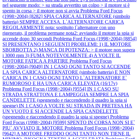
nel seguente modo: > su strada avvertito un colpo > il motore si è
spento in corsa > il motore non si avvia
Problema Ford Focus
(1998>2004) [8282] SPIA CARICA ALTERNATORE (simbolo
batteria) SEMPRE ACCESA. L`ALTERNATORE CARICA
REGOLARMENTE nota: sostituito l`alternatore con uno
rigenerato, il problema permane nota2: avviando il motore la spia si
accende dopo 30 secondi
Problema Ford Focus (1998>2004) [8854]
SI PRESENTANO I SEGUENTI PROBLEMI: 1) IL MOTORE
SBORBOTTA 2) MANCA DI POTENZA: > il motore non supera
i 3000 rpm 3) FUMA NOTEVOLMENTE 4) A VOLTE IL
MOTORE FATICA A PARTIRE
Problema Ford Focus
(1998>2004) [9049] IN 1 CASO OGNI TANTO SI ACCENDE
LA SPIA CARICA ALTERNATORE (simbolo batteria) E NON
CARICA IN 1 CASO OGNI TANTO L`ALTERNATORE E`
RUMOROSO E HA UNA CARICA ELEVATA (16/17v)
Problema Ford Focus (1998>2004) [9554] IN 1 CASO SU
STRADA STRATTONA E LAMPEGGIA SEMPRE LA SPIA
CANDELETTE (spegnendo e riaccendendo il quadro la spia si
spegne) IN 1 CASO A VOLTE SU STRADA IN PRETESA HA
UN VUOTO E SI ACCENDE LA SPIA CANDELETTE
(spegnendo e riaccendendo il quadro la spia si spegne)
Problema
Ford Focus (1998>2004) [9599] SPENTO IN CORSA NON SI E`
PIU` AVVIATO IL MOTORE
Problema Ford Focus (1998>2004)
[9642] A MOTORE FREDDO OGNI TANTO NON TIENE IL