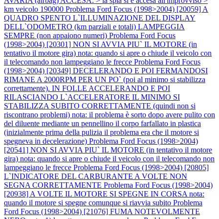
AVARIA (airbag) ACCESA: > la spia si è accesa all'improvviso >
km veicolo 190000
Problema Ford Focus (1998>2004) [20059] A
QUADRO SPENTO L`ILLUMINAZIONE DEL DISPLAY
DELL`ODOMETRO (km parziali e totali) LAMPEGGIA
SEMPRE (non appaiono numeri)
Problema Ford Focus
(1998>2004) [20301] NON SI AVVIA PIU` IL MOTORE (in
tentativo il motore gira) nota: quando si apre o chiude il veicolo con
il telecomando non lampeggiano le frecce
Problema Ford Focus
(1998>2004) [20349] DECELERANDO E POI FERMANDOSI
RIMANE A 2000RPM PER UN PO` (poi al minimo si stabilizza
correttamente). IN FOLLE ACCELERANDO E POI
RILASCIANDO L`ACCELERATORE IL MINIMO SI
STABILIZZA SUBITO CORRETTAMENTE (quindi non si
riscontrano problemi) nota: il problema è sorto dopo avere pulito con
del diluente mediante un pennellino il corpo farfallato in plastica
(inizialmente prima della pulizia il problema era che il motore si
spegneva in decelerazione)
Problema Ford Focus (1998>2004)
[20541] NON SI AVVIA PIU` IL MOTORE (in tentativo il motore
gira) nota: quando si apre o chiude il veicolo con il telecomando non
lampeggiano le frecce
Problema Ford Focus (1998>2004) [20805]
L`INDICATORE DEL CARBURANTE A VOLTE NON
SEGNA CORRETTAMENTE
Problema Ford Focus (1998>2004)
[20938] A VOLTE IL MOTORE SI SPEGNE IN CORSA nota:
quando il motore si spegne comunque si riavvia subito
Problema
Ford Focus (1998>2004) [21076] FUMA NOTEVOLMENTE