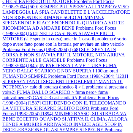
CHE SI RAFFREDDI IL MOTORE
Problema Ford Focus
(1998>2004) [509] SEMPRE PIU` SPESSO ALL`IMPROVVISO
LAMPEGGIA LA SPIA CANDELETTE E L`ACCELERATORE
NON RISPONDE E RIMANE SOLO AL MINIMO,
SPEGNENDO E RIACCENDENDO IL QUADRO A VOLTE
RICOMINCIA AD ANDARE BENE
Problema Ford Focus
(1998>2004) [614] NEI 12 CASI NON SI AVVIA PIU` IL
MOTORE (si è spento in corsa) nota: in 1 caso il problema è sorto
dopo avere fatto ponte con la batteria per avviare un altro veicolo
Problema Ford Focus (1998>2004) [768] SI E` SPENTA IN
CORSA E NON SI AVVIA PIU` IL MOTORE, NON ARRIVA
CORRENTE ALLE CANDELE
Problema Ford Focus
(1998>2004) [845] IN PARTENZA LA VETTURA FUMA
NERO DALLO SCARICO E NON SUPERA I 100km.orari
FUMANDO SEMPRE
Problema Ford Focus (1998>2004) [1201]
SI PRESENTANO I SEGUENTI PROBLEMI:1) MANCA DI
POTENZA:> calo di potenza drastico § > il problema si presenta a
volte2) FUMA DALLO SCARICO:> fuma nero> fuma
notevolmente3) CASI:> 3 casi capitati §
Problema Ford Focus
(1998>2004) [1587] CHIUDENDO CON IL TELECOMANDO
LA VETTURA SI RIAPRE SUBITO DOPO
Problema Ford
Focus (1998>2004) [1894] MINIMO BASSO, SU STRADA VA
BENE ECCETTO QUANDO SI ATTIVA IL CLIMA, ALLORA
TENDE A MORIRE ARRIVANDO INVECE AGLI STOP IN
DECELERAZIONE QUASI SEMPRE SI SPEGNE
Problema