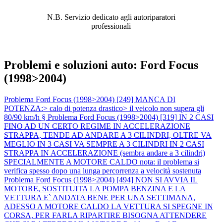
PROBLEMA!
N.B. Servizio dedicato agli autoriparatori
professionali
Problemi e soluzioni auto: Ford Focus
(1998>2004)
Problema Ford Focus (1998>2004) [249] MANCA DI
POTENZA:> calo di potenza drastico> il veicolo non supera gli
80/90 km/h §
Problema Ford Focus (1998>2004) [319] IN 2 CASI
FINO AD UN CERTO REGIME IN ACCELERAZIONE
STRAPPA, TENDE AD ANDARE A 3 CILINDRI, OLTRE VA
MEGLIO IN 3 CASI VA SEMPRE A 3 CILINDRI IN 2 CASI
STRAPPA IN ACCELERAZIONE (sembra andare a 3 cilindri)
SPECIALMENTE A MOTORE CALDO nota: il problema si
verifica spesso dopo una lunga percorrenza a velocità sostenuta
Problema Ford Focus (1998>2004) [494] NON SI AVVIA IL
MOTORE, SOSTITUITA LA POMPA BENZINA E LA
VETTURA E` ANDATA BENE PER UNA SETTIMANA,
ADESSO A MOTORE CALDO LA VETTURA SI SPEGNE IN
CORSA, PER FARLA RIPARTIRE BISOGNA ATTENDERE