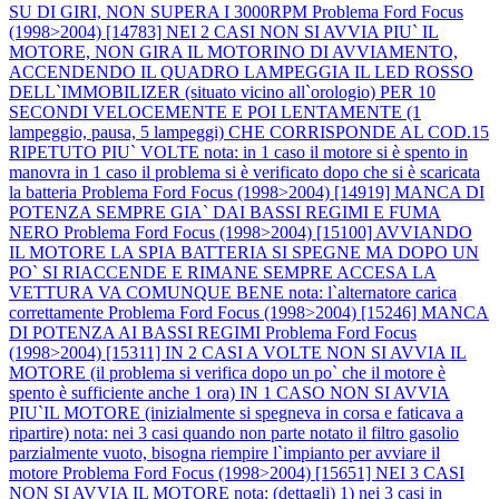
SU DI GIRI, NON SUPERA I 3000RPM
Problema Ford Focus
(1998>2004) [14783] NEI 2 CASI NON SI AVVIA PIU` IL
MOTORE, NON GIRA IL MOTORINO DI AVVIAMENTO,
ACCENDENDO IL QUADRO LAMPEGGIA IL LED ROSSO
DELL`IMMOBILIZER (situato vicino all`orologio) PER 10
SECONDI VELOCEMENTE E POI LENTAMENTE (1
lampeggio, pausa, 5 lampeggi) CHE CORRISPONDE AL COD.15
RIPETUTO PIU` VOLTE nota: in 1 caso il motore si è spento in
manovra in 1 caso il problema si è verificato dopo che si è scaricata
la batteria
Problema Ford Focus (1998>2004) [14919] MANCA DI
POTENZA SEMPRE GIA` DAI BASSI REGIMI E FUMA
NERO
Problema Ford Focus (1998>2004) [15100] AVVIANDO
IL MOTORE LA SPIA BATTERIA SI SPEGNE MA DOPO UN
PO` SI RIACCENDE E RIMANE SEMPRE ACCESA LA
VETTURA VA COMUNQUE BENE nota: l`alternatore carica
correttamente
Problema Ford Focus (1998>2004) [15246] MANCA
DI POTENZA AI BASSI REGIMI
Problema Ford Focus
(1998>2004) [15311] IN 2 CASI A VOLTE NON SI AVVIA IL
MOTORE (il problema si verifica dopo un po` che il motore è
spento è sufficiente anche 1 ora) IN 1 CASO NON SI AVVIA
PIU`IL MOTORE (inizialmente si spegneva in corsa e faticava a
ripartire) nota: nei 3 casi quando non parte notato il filtro gasolio
parzialmente vuoto, bisogna riempire l`impianto per avviare il
motore
Problema Ford Focus (1998>2004) [15651] NEI 3 CASI
NON SI AVVIA IL MOTORE nota: (dettagli) 1) nei 3 casi in