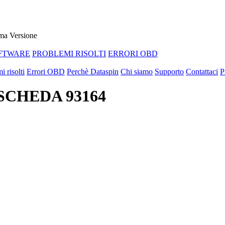
ma Versione
FTWARE
PROBLEMI RISOLTI
ERRORI OBD
i risolti
Errori OBD
Perchè Dataspin
Chi siamo
Supporto
Contattaci
P
 SCHEDA 93164