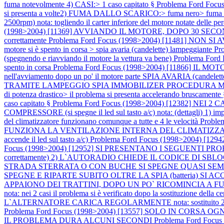
fuma notevolmente 4) CASI:> 1 caso capitato §
Problema Ford Foc
si presenta a volte2) FUMA DALLO SCARICO:> fuma nero> fuma no
2500rpm) nota: togliendo il carter inferiore del motore notate delle per
(1998>2004) [11369] AVVIANDO IL MOTORE, DOPO 30 SECONDI
correttamente
Problema Ford Focus (1998>2004) [11481] NON SI AVVIA
motore si è spento in corsa > spia avaria (candelette) lampeggiante
Pr
(spegnendo e riavviando il motore la vettura va bene)
Problema Ford 
spento in corsa
Problema Ford Focus (1998>2004) [11866] IL MOTORE S
nell'avviamento dopo un po' il motore parte SPIA AVARIA (candelet
TRAMITE LAMPEGGIO SPIA IMMOBILIZER PROCEDURA
di potenza drastico> il problema si presenta accelerando bruscament
caso capitato §
Problema Ford Focus (1998>2004) [12382] N
COMPRESSORE (si spegne il led sul tasto a/c) nota: (dettagli) 1) imposta
del climatizzatore funzionano comunque a tutte e 4 le velocità
Proble
FUNZIONA LA VENTILAZIONE INTERNA DEL CLIMATIZZA
accende il led sul tasto a/c)
Problema Ford Focus (1998>2004) [1
Focus (1998>2004) [12952] SI PRESENTANO I SEGUENTI PR
correttamente) 2) L`AUTORADIO CHIEDE IL CODICE DI SBLOCCO not
STRADA STERRATA O CON BUCHE SI SPEGNE QUASI SEMPR
SPEGNE E RIPARTE SUBITO OLTRE LA SPIA (batteria) SI AC
APPAIONO DEI TRATTINI, DOPO UN PO` RICOMINCIA A
nota: nei 2 casi il problema si è verificato dopo la sostituzione della c
L`ALTERNATORE CARICA REGOLARMENTE nota: sostituito 2 volte l`al
Problema Ford Focus (1998>2004) [13557] SOLO IN CORS
IL PROBLEMA DURA ALCUNI SECONDI
Problema Ford Fo