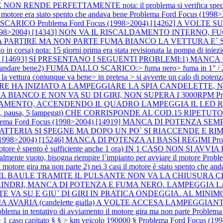
ENDE PERFETTAMENTE nota: il problema si verifica special
re era stato spento che andava bene
Problema Ford Focus (19
 SCARICO
Problema Ford Focus (1998>2004) [14262] A VOLTE
 (1998>2004) [14343] NON VA IL RISCALDAMENTO INTERNO
EMBRA PARTIRE MA NON PARTE FUMA BIANCO LA VETTURA E
orsa) nota: 15 giorni prima era stata revisionata la pompa di iniez
4) [14693] SI PRESENTANO I SEGUENTI PROBLEMI:1) MANCA DI POTE
nde ad andare bene2) FUMA DALLO SCARICO:> fuma nero> fuma in 1° / 2
 la vettura comunque va bene> in pretesa > si avverte un calo di potenz
OTORE HA INIZIATO A LAMPEGGIARE LA SPIA CANDELETT
A BIANCO E NON VA SU DI GIRI, NON SUPERA I 3000RPM
P
MENTO, ACCENDENDO IL QUADRO LAMPEGGIA IL LED ROSSO DE
, 5 lampeggi) CHE CORRISPONDE AL COD.15 RIPETUTO PIU` VOLT
lema Ford Focus (1998>2004) [14919] MANCA DI POTENZA S
PIA BATTERIA SI SPEGNE MA DOPO UN PO` SI RIACCENDE 
s (1998>2004) [15246] MANCA DI POTENZA AI BASSI REGIMI
Pr
otore è spento è sufficiente anche 1 ora) IN 1 CASO NON SI AVVIA P
rzialmente vuoto, bisogna riempire l`impianto per avviare il motore
Probl
 motore gira ma non parte 2) nei 3 casi il motore è stato spento che an
APRE IL BAULE TRAMITE IL PULSANTE NON VA LA CHIUSURA CE
A A 3 CILINDRI, MANCA DI POTENZA E FUMA NERO. LAMPEGGI
ANTE VA SU E GIU` DI GIRI IN PRATICA ONDEGGIA. AL MINI
ARIA (candelette gialla) A VOLTE ACCESA LAMPEGGIANTE nota: (d
roblema in tentativo di avviamento il motore gira ma non parte
Problem
1 caso capitato § § > km veicolo 190000 §
Problema Ford Focus 