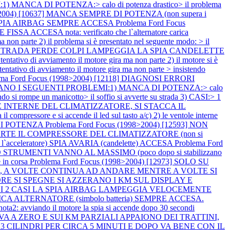
 MANCA DI POTENZA:> calo di potenza drastico> il problema
8>2004) [10637] MANCA SEMPRE DI POTENZA (non supera i
ASI SPIA AIRBAG SEMPRE ACCESA
Problema Ford Focus
CCESA nota: verificato che l`alternatore carica
n parte 2) il problema si è presentato nel seguente modo: > il
TE SU STRADA PERDE COLPI LAMPEGGIA LA SPIA CANDELETTE
ivo di avviamento il motore gira ma non parte 2) il motore si è
tativo di avviamento il motore gira ma non parte > insistendo
ema Ford Focus (1998>2004) [12118] DIAGNOSI ERRORI
SENTANO I SEGUENTI PROBLEMI:1) MANCA DI POTENZA:> calo
 si rompe un manicotto> il soffio si avverte su strada 3) CASI:> 1
TOLE INTERNE DEL CLIMATIZZATORE, SI STACCA IL
l compressore e si accende il led sul tasto a/c) 2) le ventole interne
 DI POTENZA
Problema Ford Focus (1998>2004) [12593] NON
E IL COMPRESSORE DEL CLIMATIZZATORE (non si
acceleratore) SPIA AVARIA (candelette) ACCESA
Problema Ford
STRUMENTI VANNO AL MASSIMO (poco dopo si stabilizzano
 in corsa
Problema Ford Focus (1998>2004) [12973] SOLO SU
a), A VOLTE CONTINUA AD ANDARE MENTRE A VOLTE SI
MOTORE SI SPEGNE SI AZZERANO I KM SUL DISPLAY E
12] NEI 2 CASI LA SPIA AIRBAG LAMPEGGIA VELOCEMENTE
CARICA ALTERNATORE (simbolo batteria) SEMPRE ACCESA.
2: avviando il motore la spia si accende dopo 30 secondi
 VA A ZERO E SUI KM PARZIALI APPAIONO DEI TRATTINI,
A 3 CILINDRI PER CIRCA 5 MINUTI E DOPO VA BENE CON IL