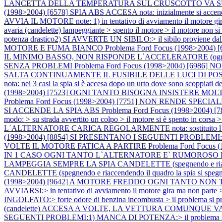
LANCETTA DELLA TEMPERATURA SUL CRUSCOTTO VA SU E GIU' SPI
(1998>2004) [6578] SPIA ABS ACCESA nota: inizialmente si accen
AVVIA IL MOTORE note: 1) in tentativo di avviamento il motore gira ma
avaria (candelette) lampeggiante > spento il motore > il motore non si
potenza drastico2) SI AVVERTE UN SIBILO:> il sibilo proviene dall
MOTORE E FUMA BIANCO
Problema Ford Focus (1998>2004
IL MINIMO BASSO, NON RISPONDE L`ACCELERATORE (ogni tan
SENZA PROBLEMI
Problema Ford Focus (1998>2004) [6
SALTA CONTINUAMENTE IL FUSIBILE DELLE LUCI DI PO
nota: nei 3 casi la spia si è accesa dopo un urto dove sono scoppiati de
(1998>2004) [7523] OGNI TANTO BISOGNA INSISTERE MO
Problema Ford Focus (1998>2004) [7751] NON RENDE SP
SI ACCENDE LA SPIA ABS
Problema Ford Focus (1998>2004) [789
modo: > su strada avvertito un colpo > il motore si è spento in corsa 
L`ALTERNATORE CARICA REGOLARMENTE nota: sostituito l`alternato
(1998>2004) [8854] SI PRESENTANO I SEGUENTI PROBLEMI:
VOLTE IL MOTORE FATICA A PARTIRE
Problema Ford Focu
IN 1 CASO OGNI TANTO L`ALTERNATORE E` RUMOROSO E
LAMPEGGIA SEMPRE LA SPIA CANDELETTE (spegnendo e riacc
CANDELETTE (spegnendo e riaccendendo il quadro la spia si speg
(1998>2004) [9642] A MOTORE FREDDO OGNI TANTO NON
AVVIARSI:> in tentativo di avviamento il motore gira ma non parte 
INGOLFATO:> forte odore di benzina incombusta > il problema si pre
(candelette) ACCESA A VOLTE, LA VETTURA COMUNQUE VA BENE no
SEGUENTI PROBLEMI:1) MANCA DI POTENZA:> il problema si pre