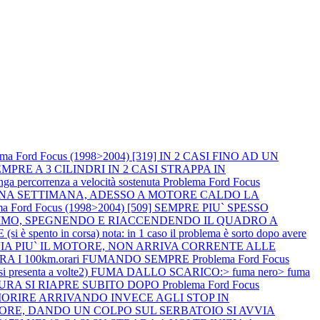
ema Ford Focus (1998>2004) [319] IN 2 CASI FINO AD UN
PRE A 3 CILINDRI IN 2 CASI STRAPPA IN
percorrenza a velocità sostenuta
Problema Ford Focus
R UNA SETTIMANA, ADESSO A MOTORE CALDO LA
ma Ford Focus (1998>2004) [509] SEMPRE PIU` SPESSO
NIMO, SPEGNENDO E RIACCENDENDO IL QUADRO A
spento in corsa) nota: in 1 caso il problema è sorto dopo avere
I AVVIA PIU` IL MOTORE, NON ARRIVA CORRENTE ALLE
ERA I 100km.orari FUMANDO SEMPRE
Problema Ford Focus
si presenta a volte2) FUMA DALLO SCARICO:> fuma nero> fuma
TTURA SI RIAPRE SUBITO DOPO
Problema Ford Focus
 MORIRE ARRIVANDO INVECE AGLI STOP IN
L MOTORE, DANDO UN COLPO SUL SERBATOIO SI AVVIA