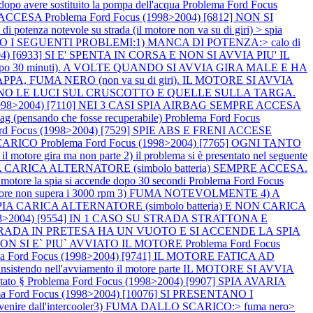
vere sostituito la pompa dell'acqua
Problema Ford Focus
BS ACCESA
Problema Ford Focus (1998>2004) [6812] NON SI
 potenza notevole su strada (il motore non va su di giri) > spia
TANO I SEGUENTI PROBLEMI:1) MANCA DI POTENZA:> calo di
004) [6933] SI E' SPENTA IN CORSA E NON SI AVVIA PIU' IL
e dopo 30 minuti). A VOLTE QUANDO SI AVVIA GIRA MALE E HA
PA, FUMA NERO (non va su di giri). IL MOTORE SI AVVIA
ENDONO LE LUCI SUL CRUSCOTTO E QUELLE SULLA TARGA.
(1998>2004) [7110] NEI 3 CASI SPIA AIRBAG SEMPRE ACCESA
irbag (pensando che fosse recuperabile)
Problema Ford Focus
ord Focus (1998>2004) [7529] SPIE ABS E FRENI ACCESE
SCARICO
Problema Ford Focus (1998>2004) [7765] OGNI TANTO
tore gira ma non parte 2) il problema si è presentato nel seguente
SPIA CARICA ALTERNATORE (simbolo batteria) SEMPRE ACCESA.
tore la spia si accende dopo 30 secondi
Problema Ford Focus
e non supera i 3000 rpm 3) FUMA NOTEVOLMENTE 4) A
SPIA CARICA ALTERNATORE (simbolo batteria) E NON CARICA
1998>2004) [9554] IN 1 CASO SU STRADA STRATTONA E
SU STRADA IN PRETESA HA UN VUOTO E SI ACCENDE LA SPIA
A NON SI E` PIU` AVVIATO IL MOTORE
Problema Ford Focus
ma Ford Focus (1998>2004) [9741] IL MOTORE FATICA AD
o > insistendo nell'avviamento il motore parte IL MOTORE SI AVVIA
tato §
Problema Ford Focus (1998>2004) [9907] SPIA AVARIA
ma Ford Focus (1998>2004) [10076] SI PRESENTANO I
venire dall'intercooler3) FUMA DALLO SCARICO:> fuma nero>