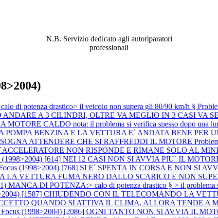
ABBIAMO LA SOLUZIONE AL
PROBLEMA!
N.B. Servizio dedicato agli autoriparatori
professionali
98>2004)
di potenza drastico> il veicolo non supera gli 80/90 km/h §
Probl
DARE A 3 CILINDRI, OLTRE VA MEGLIO IN 3 CASI VA SEM
ORE CALDO nota: il problema si verifica spesso dopo una lunga 
ITA LA POMPA BENZINA E LA VETTURA E` ANDATA BENE PE
BISOGNA ATTENDERE CHE SI RAFFREDDI IL MOTORE
Proble
L`ACCELERATORE NON RISPONDE E RIMANE SOLO AL MI
 (1998>2004) [614] NEI 12 CASI NON SI AVVIA PIU` IL MOTORE (si è 
d Focus (1998>2004) [768] SI E` SPENTA IN CORSA E NON S
ARTENZA LA VETTURA FUMA NERO DALLO SCARICO E NON SUP
ANCA DI POTENZA:> calo di potenza drastico § > il problema 
1998>2004) [1587] CHIUDENDO CON IL TELECOMANDO LA VE
E ECCETTO QUANDO SI ATTIVA IL CLIMA, ALLORA TENDE A
rd Focus (1998>2004) [2086] OGNI TANTO NON SI AVVIA I