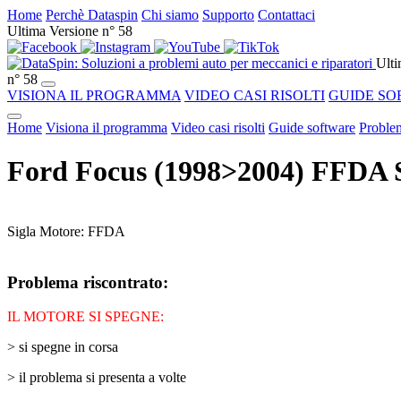
Home
Perchè Dataspin
Chi siamo
Supporto
Contattaci
Ultima Versione n° 58
Ulti
n° 58
VISIONA IL PROGRAMMA
VIDEO CASI RISOLTI
GUIDE SO
Home
Visiona il programma
Video casi risolti
Guide software
Problem
Ford Focus (1998>2004) FFDA
Sigla Motore: FFDA
Problema riscontrato:
IL MOTORE SI SPEGNE:
> si spegne in corsa
> il problema si presenta a volte