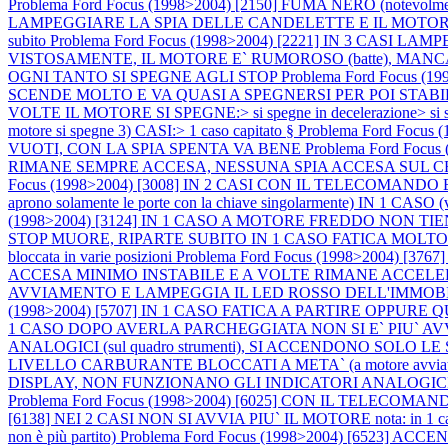
Problema Ford Focus (1998>2004) [2150] FUMA NERO (notevo
LAMPEGGIARE LA SPIA DELLE CANDELETTE E IL MOTORE SI 
subito
Problema Ford Focus (1998>2004) [2221] IN 3 CASI L
VISTOSAMENTE, IL MOTORE E` RUMOROSO (batte), MAN
OGNI TANTO SI SPEGNE AGLI STOP
Problema Ford Focus 
SCENDE MOLTO E VA QUASI A SPEGNERSI PER POI STABI
VOLTE IL MOTORE SI SPEGNE:> si spegne in decelerazione> si speg
motore si spegne 3) CASI:> 1 caso capitato §
Problema Ford Foc
VUOTI, CON LA SPIA SPENTA VA BENE
Problema Ford Fo
RIMANE SEMPRE ACCESA, NESSUNA SPIA ACCESA SUL
Focus (1998>2004) [3008] IN 2 CASI CON IL TELECOMA
aprono solamente le porte con la chiave singolarmente) IN
(1998>2004) [3124] IN 1 CASO A MOTORE FREDDO NON T
STOP MUORE, RIPARTE SUBITO IN 1 CASO FATICA MOLTO A PART
bloccata in varie posizioni
Problema Ford Focus (1998>2004)
ACCESA MINIMO INSTABILE E A VOLTE RIMANE ACCEL
AVVIAMENTO E LAMPEGGIA IL LED ROSSO DELL'IMMOB
(1998>2004) [5707] IN 1 CASO FATICA A PARTIRE OPPUR
1 CASO DOPO AVERLA PARCHEGGIATA NON SI E` PIU` A
ANALOGICI (sul quadro strumenti), SI ACCENDONO SO
LIVELLO CARBURANTE BLOCCATI A META` (a motore avviat
DISPLAY, NON FUNZIONANO GLI INDICATORI ANALOGIC
Problema Ford Focus (1998>2004) [6025] CON IL TELE
[6138] NEI 2 CASI NON SI AVVIA PIU` IL MOTORE nota: in 1 caso il pro
non è più partito)
Problema Ford Focus (1998>2004) [6523