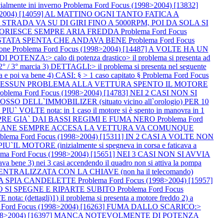
mente ini inverno
Problema Ford Focus (1998>2004) [13832]
98>2004) [14059] AL MATTINO OGNI TANTO FATICA A
 SU STRADA VA SU DI GIRI FINO A 5000RPM, POI DA SOLA SI
, FUORIESCE SEMPRE ARIA FREDDA
Problema Ford Focus
` STATA SPENTA CHE ANDAVA BENE
Problema Ford Focus
ione
Problema Ford Focus (1998>2004) [14487] A VOLTE HA UN
NZA:> calo di potenza drastico> il problema si presenta ad
° / 3° marcia 3) DETTAGLI:> il problema si presenta nel seguente
a e poi va bene 4) CASI: § > 1 caso capitato §
Problema Ford Focus
E, NESSUN PROBLEMA ALLA VETTURA SPENTO IL MOTORE
roblema Ford Focus (1998>2004) [14783] NEI 2 CASI NON SI
LL`IMMOBILIZER (situato vicino all`orologio) PER 10
E nota: in 1 caso il motore si è spento in manovra in 1
EMPRE GIA` DAI BASSI REGIMI E FUMA NERO
Problema Ford
E RIMANE SEMPRE ACCESA LA VETTURA VA COMUNQUE
oblema Ford Focus (1998>2004) [15311] IN 2 CASI A VOLTE NON
IU`IL MOTORE (inizialmente si spegneva in corsa e faticava a
ema Ford Focus (1998>2004) [15651] NEI 3 CASI NON SI AVVIA
dava bene 3) nei 3 casi accendendo il quadro non si attiva la pompa
NTRALIZZATA CON LA CHIAVE (non ha il telecomando)
A LA SPIA CANDELETTE
Problema Ford Focus (1998>2004) [15957]
MO SI SPEGNE E RIPARTE SUBITO
Problema Ford Focus
ettagli)1) il problema si presenta a motore freddo 2) a
a Ford Focus (1998>2004) [16263] FUMA DALLO SCARICO:>
(1998>2004) [16397] MANCA NOTEVOLMENTE DI POTENZA