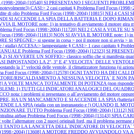
us (1998>2004) [10540] SI PRESENTANO I SEGUENTI PROBLEMI:1)
tevolmente3) CASI:> 2 casi capitati §
Problema Ford Focus (199
dite di olio
Problema Ford Focus (1998>2004) [10815] NEI 4 C
 SI ACCENDE LA SPIA DELLA BATTERIA E DOPO RIMANE FISSA A
 IL MOTORE note: 1) in tentativo di avviamento il motore gira ma no
oblema Ford Focus (1998>2004) [11720] NEI 2 CASI A VOL
Focus (1998>2004) [11813] NON SI AVVIA IL MOTORE note: 1) in tentat
I SPEGNE:> si spegne in corsa > poi il motore non si avvia > in ten
te / gialla) ACCESA:> lampeggiante § CASI:> 1 caso capitato §
Probl
 MANUALE
Problema Ford Focus (1998>2004) [12323] SI PRE
e § 2) SI AVVERTE UN SOFFIO:> classico soffio che si manifesta quando
EI 2 CASI IMPOSTANDO LA 2°, 3° E 4° VELOCITA` DELLE VEN
ndo la 1° velocità delle ventole, il climatizzatore funziona (si aziona i
ma Ford Focus (1998>2004) [12578] OGNI TANTO HA DEI CALI
TORE/RISCALDAMENTO A NESSUNA VELOCITA` E NON PART
2942] A VOLTE MANCA TOTALMENTE DI POTENZA (non risponde l`
OBLEMI: 1) TUTTI GLI INDICATORI ANALOGICI DEL QUADRO 
a: i problemi si presentano o all`avviamento del motore oppure
E, HA UN MANCAMENTO E SI ACCENDE LA SPIA (batteri
CENDE LA SPIA (gialla con un ingranaggio e !) QUANDO IL 
 FUNZIONARE TUTTO
Problema Ford Focus (1998>2004) [131
entralina airbag
Problema Ford Focus (1998>2004) [13143] SPIA 
ternatore con 2 nuovi originali ford, ma il problema permane nota
A OGNI TANTO LA LANCETTA DELL`INDICATORE DI VELOCITA`
cus (1998>2004) [13608] A MOTORE FREDDO AVVIANDOLO VA 