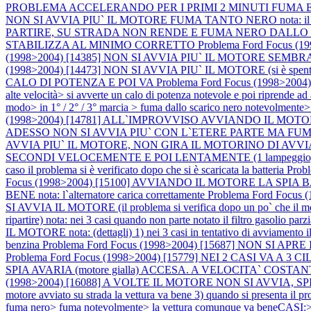
PROBLEMA ACCELERANDO PER I PRIMI 2 MINUTI FUMA E NON R
NON SI AVVIA PIU` IL MOTORE FUMA TANTO NERO nota: il moto
PARTIRE, SU STRADA NON RENDE E FUMA NERO DALLO
STABILIZZA AL MINIMO CORRETTO
Problema Ford Focus
(1998>2004) [14385] NON SI AVVIA PIU` IL MOTORE S
(1998>2004) [14473] NON SI AVVIA PIU` IL MOTORE (si è spento in c
CALO DI POTENZA E POI VA
Problema Ford Focus (1998>200
alte velocità> si avverte un calo di potenza notevole e poi ripre
modo> in 1° / 2° / 3° marcia > fuma dallo scarico nero notevolmente>
(1998>2004) [14781] ALL`IMPROVVISO AVVIANDO IL M
ADESSO NON SI AVVIA PIU` CON L`ETERE PARTE MA FUM
AVVIA PIU` IL MOTORE, NON GIRA IL MOTORINO DI AVVIA
SECONDI VELOCEMENTE E POI LENTAMENTE (1 lampeggio, pausa
caso il problema si è verificato dopo che si è scaricata la batteria
Prob
Focus (1998>2004) [15100] AVVIANDO IL MOTORE LA S
BENE nota: l`alternatore carica correttamente
Problema Ford Focu
SI AVVIA IL MOTORE (il problema si verifica dopo un po` che il m
ripartire) nota: nei 3 casi quando non parte notato il filtro gasolio pa
IL MOTORE nota: (dettagli) 1) nei 3 casi in tentativo di avviamento il
benzina
Problema Ford Focus (1998>2004) [15687] NON SI 
Problema Ford Focus (1998>2004) [15779] NEI 2 CASI V
SPIA AVARIA (motore gialla) ACCESA. A VELOCITA` COST
(1998>2004) [16088] A VOLTE IL MOTORE NON SI AVVIA, SPIA AV
motore avviato su strada la vettura va bene 3) quando si presenta il p
fuma nero> fuma notevolmente> la vettura comunque va beneCASI:> 