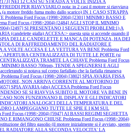
) [2173] NEI 12 CASI SU STRADA A VOLTE INIZIA A
ER RIAVVIARLO nota: in 2 casi il motore si riavviava
otore freddo fuma molto dallo scarico) IN 1 CASO STRAPPA
TE
Problema Ford Focus (1998>2004) [2301] MINIMO BASSO E
lema Ford Focus (1998>2004) [2484] AGLI STOP IL MINIMO
8>2004) [2497] SI PRESENTANO I SEGUENTI PROBLEMI:1) A
A (candelette gialla) ACCESA:> questa spia si accende quando il
 LA SPIA DELLE CANDELETTE E MANCA DI POTENZA, HA DEI
LA VENTOLA DI RAFFREDDAMENTO DEL RADIATORE E
AVARIA A VOLTE ACCESA E LA VETTURA VA BENE
Problema Ford
 L`APERTURA CENTRALIZZATA DI TUTTE LE PORTE (si
HIUSURA CENTRALIZZATA TRAMITE LA CHIAVE
Problema Ford Focus
 MINIMO BASSO 700rpm, TENDE A SPEGNERSI E AGLI
 notava sul corpo farfallato che la farfalla rimaneva
O
Problema Ford Focus (1998>2004) [3802] SPIA AVARIA FISSA
VIA IL MOTORE, NON ARRIVA CORRENTE AL MOTORINO DI
 [5657] SPIA AVARIA (abs) ACCESA
Problema Ford Focus
CCENDENDO SE SI RIAVVIA SUBITO IL MOTORE VA BENE IN
 IN 1 CASO NON FUNZIONANO IL DISPLAY E GLI INDICATORI
GLI INDICATORI ANALOGICI DELLA TEMPERATURA E DEL
L QUADRO LAMPEGGIANO TUTTE LE SPIE E I KM SUL
a Ford Focus (1998>2004) [5947] AI BASSI REGIMI SEGHETTA
OCCANO E RIMANGONO CHIUSE
Problema Ford Focus (1998>2004)
zione del filtro gasolio (il motore inizialmente si è avviato, spento
E DEL RADIATORE ALLA SECONDA VELOCITA' LA