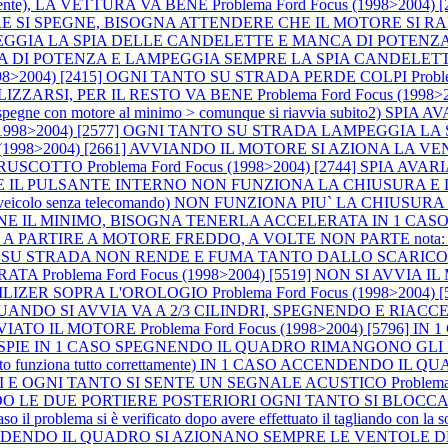
lmente), LA VETTURA VA BENE
Problema Ford Focus (1998>2004
SPEGNE, BISOGNA ATTENDERE CHE IL MOTORE SI RAFFREDDI P
AMPEGGIA LA SPIA DELLE CANDELETTE E MANCA DI POTENZA (a m
CA DI POTENZA E LAMPEGGIA SEMPRE LA SPIA CANDELET
(1998>2004) [2415] OGNI TANTO SU STRADA PERDE COLPI
Prob
LIZZARSI, PER IL RESTO VA BENE
Problema Ford Focus (199
ne con motore al minimo > comunque si riavvia subito2) SPIA AVARI
us (1998>2004) [2577] OGNI TANTO SU STRADA LAMPEGGIA
cus (1998>2004) [2661] AVVIANDO IL MOTORE SI AZIONA 
 CRUSCOTTO
Problema Ford Focus (1998>2004) [2744] SPIA 
NDO E IL PULSANTE INTERNO NON FUNZIONA LA CHIUSURA E
 1 CASO (veicolo senza telecomando) NON FUNZIONA PIU` LA C
IENE IL MINIMO, BISOGNA TENERLA ACCELERATA IN 1 CASO
IRE A MOTORE FREDDO, A VOLTE NON PARTE nota: accelerando si
 [3767] SU STRADA NON RENDE E FUMA TANTO DALLO SCARIC
ERATA
Problema Ford Focus (1998>2004) [5519] NON SI AV
ILIZER SOPRA L'OROLOGIO
Problema Ford Focus (1998>2004)
E QUANDO SI AVVIA VA A 2/3 CILINDRI, SPEGNENDO E RIA
VVIATO IL MOTORE
Problema Ford Focus (1998>2004) [5796]
LO LE SPIE IN 1 CASO SPEGNENDO IL QUADRO RIMANGONO 
o funziona tutto correttamente) IN 1 CASO ACCENDENDO I
I E OGNI TANTO SI SENTE UN SEGNALE ACUSTICO
Problem
COMANDO LE DUE PORTIERE POSTERIORI OGNI TANTO SI BL
blema si è verificato dopo avere effettuato il tagliando con la sostitu
] ACCENDENDO IL QUADRO SI AZIONANO SEMPRE LE VENTOL