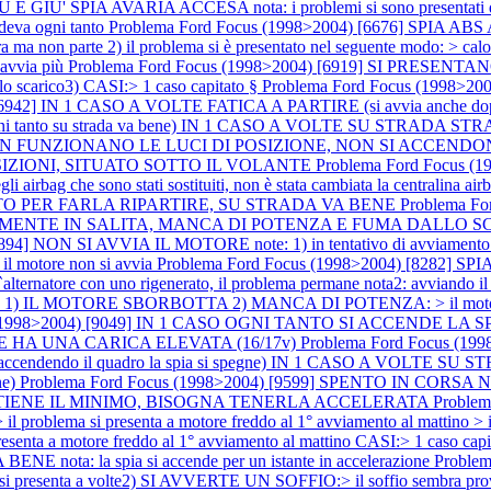
A AVARIA ACCESA nota: i problemi si sono presentati dopo a
deva ogni tanto
Problema Ford Focus (1998>2004) [6676] SPIA A
 non parte 2) il problema si è presentato nel seguente modo: > calo di
 avvia più
Problema Ford Focus (1998>2004) [6919] SI PRESEN
o scarico3) CASI:> 1 caso capitato §
Problema Ford Focus (1998>2
) [6942] IN 1 CASO A VOLTE FATICA A PARTIRE (si avvia anch
to su strada va bene) IN 1 CASO A VOLTE SU STRADA STRAP
986] NON FUNZIONANO LE LUCI DI POSIZIONE, NON SI ACC
SIZIONI, SITUATO SOTTO IL VOLANTE
Problema Ford Focus 
gli airbag che sono stati sostituiti, non è stata cambiata la centralina a
LTO PER FARLA RIPARTIRE, SU STRADA VA BENE
Problema F
ECIALMENTE IN SALITA, MANCA DI POTENZA E FUMA DALLO 
4] NON SI AVVIA IL MOTORE note: 1) in tentativo di avviamento il mo
> il motore non si avvia
Problema Ford Focus (1998>2004) [8282] 
re con uno rigenerato, il problema permane nota2: avviando il mo
 1) IL MOTORE SBORBOTTA 2) MANCA DI POTENZA: > il motor
s (1998>2004) [9049] IN 1 CASO OGNI TANTO SI ACCENDE LA 
 HA UNA CARICA ELEVATA (16/17v)
Problema Ford Focus (
endendo il quadro la spia si spegne) IN 1 CASO A VOLTE 
ne)
Problema Ford Focus (1998>2004) [9599] SPENTO IN CORS
 TIENE IL MINIMO, BISOGNA TENERLA ACCELERATA
Proble
> il problema si presenta a motore freddo al 1° avviamento al mattin
senta a motore freddo al 1° avviamento al mattino CASI:> 1 caso capi
ta: la spia si accende per un istante in accelerazione
Proble
senta a volte2) SI AVVERTE UN SOFFIO:> il soffio sembra pro