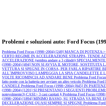
Problemi e soluzioni auto: Ford Focus (19
Problema Ford Focus (1998>2004) [249] MANCA DI POTENZA:> calo 
CERTO REGIME IN ACCELERAZIONE STRAPPA, TENDE AD AN
ACCELERAZIONE (sembra andare a 3 cilindri) SPECIALMENTE A MOT
(1998>2004) [494] NON SI AVVIA IL MOTORE, SOSTITU
VETTURA SI SPEGNE IN CORSA, PER FARLA RIPARTIRE 
ALL`IMPROVVISO LAMPEGGIA LA SPIA CANDELETTE E 
VOLTE RICOMINCIA AD ANDARE BENE
Problema Ford Focus
fatto ponte con la batteria per avviare un altro veicolo
Problema For
CANDELE
Problema Ford Focus (1998>2004) [845] IN P
(1998>2004) [1201] SI PRESENTANO I SEGUENTI PROBLEMI:1) M
notevolmente3) CASI:> 3 casi capitati §
Problema Ford Focus (
(1998>2004) [1894] MINIMO BASSO, SU STRADA VA BEN
DECELERAZIONE QUASI SEMPRE SI SPEGNE
Problema Fo