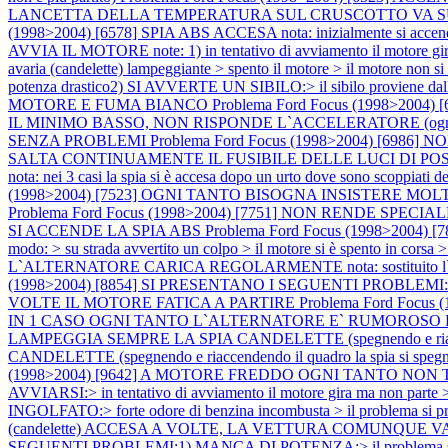
LANCETTA DELLA TEMPERATURA SUL CRUSCOTTO VA SU E GIU' SPI
(1998>2004) [6578] SPIA ABS ACCESA nota: inizialmente si accen
AVVIA IL MOTORE note: 1) in tentativo di avviamento il motore gira ma
avaria (candelette) lampeggiante > spento il motore > il motore non si
potenza drastico2) SI AVVERTE UN SIBILO:> il sibilo proviene dall
MOTORE E FUMA BIANCO
Problema Ford Focus (1998>2004
IL MINIMO BASSO, NON RISPONDE L`ACCELERATORE (ogni tan
SENZA PROBLEMI
Problema Ford Focus (1998>2004) [6
SALTA CONTINUAMENTE IL FUSIBILE DELLE LUCI DI PO
nota: nei 3 casi la spia si è accesa dopo un urto dove sono scoppiati de
(1998>2004) [7523] OGNI TANTO BISOGNA INSISTERE MO
Problema Ford Focus (1998>2004) [7751] NON RENDE SP
SI ACCENDE LA SPIA ABS
Problema Ford Focus (1998>2004) [789
modo: > su strada avvertito un colpo > il motore si è spento in corsa 
L`ALTERNATORE CARICA REGOLARMENTE nota: sostituito l`alternato
(1998>2004) [8854] SI PRESENTANO I SEGUENTI PROBLEMI:
VOLTE IL MOTORE FATICA A PARTIRE
Problema Ford Focu
IN 1 CASO OGNI TANTO L`ALTERNATORE E` RUMOROSO E
LAMPEGGIA SEMPRE LA SPIA CANDELETTE (spegnendo e riacc
CANDELETTE (spegnendo e riaccendendo il quadro la spia si speg
(1998>2004) [9642] A MOTORE FREDDO OGNI TANTO NON
AVVIARSI:> in tentativo di avviamento il motore gira ma non parte 
INGOLFATO:> forte odore di benzina incombusta > il problema si pre
(candelette) ACCESA A VOLTE, LA VETTURA COMUNQUE VA BENE no
SEGUENTI PROBLEMI:1) MANCA DI POTENZA:> il problema si pre