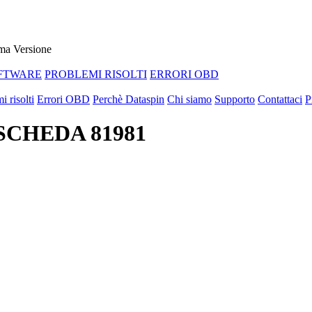
ma Versione
FTWARE
PROBLEMI RISOLTI
ERRORI OBD
i risolti
Errori OBD
Perchè Dataspin
Chi siamo
Supporto
Contattaci
P
 SCHEDA 81981