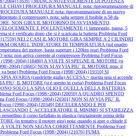
(1998>2004) [16397] MANCA NOTEVOLMENTE DI POTENZA
LLE CHIAVI PROCEDURA MANUALE nota: riprogrammazione di
ROCEDURA MANUALE nota: riprogrammazione di un nuovo
 il compressore). nota: salta sempre il fusibile n.58 da
L MOTORE, NON GIRA IL MOTORINO DI AVVIAMENTO,
VELOCEMENTE E POI LENTAMENTE (1 lampeggio, pausa, 5
è verificato dopo che si è scaricata la batteria
Problema Ford
04) [17559] NEI 2 CASI IL MOTORE GIRA SEMPRE A 2 CILINDRI
 A 120KM ORARI L`INDICATORE DI TEMPERATURA (sul quadro
peratura del motore, basta superare i 120km orari
Problema Ford
 non arriva corrente al compressore
Problema Ford Focus
us (1998>2004) [18480] A VOLTE SI SPEGNE IL MOTORE (si
1998>2004) [18665] NON SI AVVIA PIU` IL MOTORE nota: il
 va bene)
Problema Ford Focus (1998>2004) [19310] SI
A AVARIA (candelette gialla) ACCESA:> questa spia si accende
A PIU` IL MOTORE (si è spento in corsa)
Problema Ford Focus
NDONO SOLO LA SPIA OLIO E QUELLA DELLA BATTERIA
oblema Ford Focus (1998>2004) [20059] A QUADRO SPENTO
ma Ford Focus (1998>2004) [20301] NON SI AVVIA PIU` IL
d Focus (1998>2004) [20349] DECELERANDO E POI
POI RILASCIANDO L`ACCELERATORE IL MINIMO SI STABILIZZA
llino il corpo farfallato in plastica (inizialmente prima della
(in tentativo il motore gira) nota: quando si apre o chiude il
RANTE A VOLTE NON SEGNA CORRETTAMENTE
Problema Ford
o
Problema Ford Focus (1998>2004) [21076] FUMA