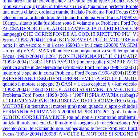
fuma nero> fuma notevolmente> la vettura comunque va beneCASI:> 
(non va su di giri) nota: in folle va su di giri (ma non è perfetta)
Prob
una nuova chiave, ordinata tramite il telaio
Problema Ford Focus 
telecomando, ordinato tramite il telaio
Problema Ford Focus (1998>20
10amp., situato sulla fusibilera sotto il volante a sx
Problema Ford 
ACCENDENDO IL QUADRO LAMPEGGIA IL LED ROSSO DELL`IMM
lampeggi) CHE CORRISPONDE AL COD.15 RIPETUTO PIU` VOLTE nota: in
Focus (1998>2004) [17364] NON SI AVVIA PIU` IL MOTORE nota: e
note: 1) km veicolo: > in 1 caso 169043 > in 1 caso 120000 VA 
strumenti) VA AL MAX (il motore comunque non va su di temperatura
Focus (1998>2004) [18261] NON FUNZIONA PIU` IL CLIMATIZ
(1998>2004) [18431] SPIA AVARIA (motore gialla) SEMP
verifica anche in decelerazione)
Problema Ford Focus (1998>2004
motore si è spento in corsa
Problema Ford Focus (1998>2004) [19
PRESENTANO I SEGUENTI PROBLEMI:1) A VOLTE IL MOTORE SI SPEG
quando il motore si spegne 3) CASI:> 1 caso capitato § > km veicol
(1998>2004) [19660] SUL QUADRO STRUMENTI A VOLTE 
Problema Ford Focus (1998>2004) [19874] SPIA AVARIA (airbag) AC
L`ILLUMINAZIONE DEL DISPLAY DELL`ODOMETRO (km parzial
MOTORE (in tentativo il motore gira) nota: quando si apre o chiude i
FERMANDOSI RIMANE A 2000RPM PER UN PO` (poi al minimo
SUBITO CORRETTAMENTE (quindi non si riscontrano problemi) nota: il 
pulizia il problema era che il motore si spegneva in decelerazione)
Pro
veicolo con il telecomando non lampeggiano le frecce
Problema Fo
Focus (1998>2004) [20938] A VOLTE IL MOTORE SI SPEGNE IN COR