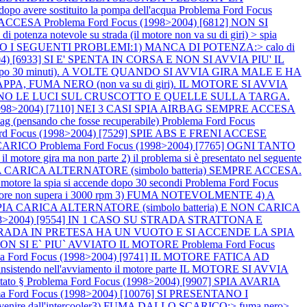
vere sostituito la pompa dell'acqua
Problema Ford Focus
BS ACCESA
Problema Ford Focus (1998>2004) [6812] NON SI
 potenza notevole su strada (il motore non va su di giri) > spia
TANO I SEGUENTI PROBLEMI:1) MANCA DI POTENZA:> calo di
004) [6933] SI E' SPENTA IN CORSA E NON SI AVVIA PIU' IL
e dopo 30 minuti). A VOLTE QUANDO SI AVVIA GIRA MALE E HA
PA, FUMA NERO (non va su di giri). IL MOTORE SI AVVIA
ENDONO LE LUCI SUL CRUSCOTTO E QUELLE SULLA TARGA.
(1998>2004) [7110] NEI 3 CASI SPIA AIRBAG SEMPRE ACCESA
irbag (pensando che fosse recuperabile)
Problema Ford Focus
ord Focus (1998>2004) [7529] SPIE ABS E FRENI ACCESE
SCARICO
Problema Ford Focus (1998>2004) [7765] OGNI TANTO
tore gira ma non parte 2) il problema si è presentato nel seguente
SPIA CARICA ALTERNATORE (simbolo batteria) SEMPRE ACCESA.
tore la spia si accende dopo 30 secondi
Problema Ford Focus
e non supera i 3000 rpm 3) FUMA NOTEVOLMENTE 4) A
SPIA CARICA ALTERNATORE (simbolo batteria) E NON CARICA
1998>2004) [9554] IN 1 CASO SU STRADA STRATTONA E
SU STRADA IN PRETESA HA UN VUOTO E SI ACCENDE LA SPIA
A NON SI E` PIU` AVVIATO IL MOTORE
Problema Ford Focus
ma Ford Focus (1998>2004) [9741] IL MOTORE FATICA AD
o > insistendo nell'avviamento il motore parte IL MOTORE SI AVVIA
tato §
Problema Ford Focus (1998>2004) [9907] SPIA AVARIA
ma Ford Focus (1998>2004) [10076] SI PRESENTANO I
venire dall'intercooler3) FUMA DALLO SCARICO:> fuma nero>