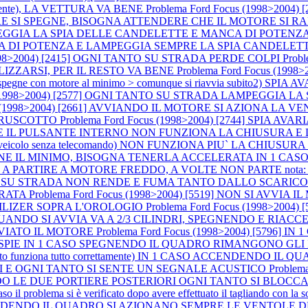
lmente), LA VETTURA VA BENE
Problema Ford Focus (1998>2004
SPEGNE, BISOGNA ATTENDERE CHE IL MOTORE SI RAFFREDDI P
AMPEGGIA LA SPIA DELLE CANDELETTE E MANCA DI POTENZA (a m
CA DI POTENZA E LAMPEGGIA SEMPRE LA SPIA CANDELET
(1998>2004) [2415] OGNI TANTO SU STRADA PERDE COLPI
Prob
LIZZARSI, PER IL RESTO VA BENE
Problema Ford Focus (199
ne con motore al minimo > comunque si riavvia subito2) SPIA AVARI
us (1998>2004) [2577] OGNI TANTO SU STRADA LAMPEGGIA
cus (1998>2004) [2661] AVVIANDO IL MOTORE SI AZIONA 
 CRUSCOTTO
Problema Ford Focus (1998>2004) [2744] SPIA 
NDO E IL PULSANTE INTERNO NON FUNZIONA LA CHIUSURA E
 1 CASO (veicolo senza telecomando) NON FUNZIONA PIU` LA C
IENE IL MINIMO, BISOGNA TENERLA ACCELERATA IN 1 CASO
IRE A MOTORE FREDDO, A VOLTE NON PARTE nota: accelerando si
 [3767] SU STRADA NON RENDE E FUMA TANTO DALLO SCARIC
ERATA
Problema Ford Focus (1998>2004) [5519] NON SI AV
ILIZER SOPRA L'OROLOGIO
Problema Ford Focus (1998>2004)
E QUANDO SI AVVIA VA A 2/3 CILINDRI, SPEGNENDO E RIA
VVIATO IL MOTORE
Problema Ford Focus (1998>2004) [5796]
LO LE SPIE IN 1 CASO SPEGNENDO IL QUADRO RIMANGONO 
o funziona tutto correttamente) IN 1 CASO ACCENDENDO I
I E OGNI TANTO SI SENTE UN SEGNALE ACUSTICO
Problem
COMANDO LE DUE PORTIERE POSTERIORI OGNI TANTO SI BL
blema si è verificato dopo avere effettuato il tagliando con la sostitu
] ACCENDENDO IL QUADRO SI AZIONANO SEMPRE LE VENTOL