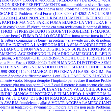
cus (1998>2004) [13608] A MOTORE FREDDO AVVIANDOLO VA 
ENDE PERFETTAMENTE nota: il problema si verifica special
re era stato spento che andava bene
Problema Ford Focus (19
 SCARICO
Problema Ford Focus (1998>2004) [14262] A VOLTE
 (1998>2004) [14343] NON VA IL RISCALDAMENTO INTERNO
EMBRA PARTIRE MA NON PARTE FUMA BIANCO LA VETTURA E
orsa) nota: 15 giorni prima era stata revisionata la pompa di iniez
4) [14693] SI PRESENTANO I SEGUENTI PROBLEMI:1) MANCA DI POTE
nde ad andare bene2) FUMA DALLO SCARICO:> fuma nero> fuma in 1° / 2
 la vettura comunque va bene> in pretesa > si avverte un calo di potenz
OTORE HA INIZIATO A LAMPEGGIARE LA SPIA CANDELETT
A BIANCO E NON VA SU DI GIRI, NON SUPERA I 3000RPM
P
MENTO, ACCENDENDO IL QUADRO LAMPEGGIA IL LED ROSSO DE
, 5 lampeggi) CHE CORRISPONDE AL COD.15 RIPETUTO PIU` VOLT
lema Ford Focus (1998>2004) [14919] MANCA DI POTENZA S
PIA BATTERIA SI SPEGNE MA DOPO UN PO` SI RIACCENDE 
s (1998>2004) [15246] MANCA DI POTENZA AI BASSI REGIMI
Pr
otore è spento è sufficiente anche 1 ora) IN 1 CASO NON SI AVVIA P
rzialmente vuoto, bisogna riempire l`impianto per avviare il motore
Probl
 motore gira ma non parte 2) nei 3 casi il motore è stato spento che an
APRE IL BAULE TRAMITE IL PULSANTE NON VA LA CHIUSURA CE
A A 3 CILINDRI, MANCA DI POTENZA E FUMA NERO. LAMPEGGI
ANTE VA SU E GIU` DI GIRI IN PRATICA ONDEGGIA. AL MINI
ARIA (candelette gialla) A VOLTE ACCESA LAMPEGGIANTE nota: (d
roblema in tentativo di avviamento il motore gira ma non parte
Problem