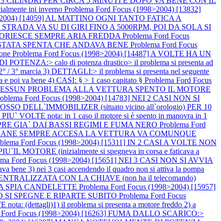
A 3 CILINDRI PER CIRCA 5 MINUTI E DOPO VA BENE CON IL
mente ini inverno
Problema Ford Focus (1998>2004) [13832]
98>2004) [14059] AL MATTINO OGNI TANTO FATICA A
 SU STRADA VA SU DI GIRI FINO A 5000RPM, POI DA SOLA SI
, FUORIESCE SEMPRE ARIA FREDDA
Problema Ford Focus
` STATA SPENTA CHE ANDAVA BENE
Problema Ford Focus
ione
Problema Ford Focus (1998>2004) [14487] A VOLTE HA UN
NZA:> calo di potenza drastico> il problema si presenta ad
° / 3° marcia 3) DETTAGLI:> il problema si presenta nel seguente
a e poi va bene 4) CASI: § > 1 caso capitato §
Problema Ford Focus
E, NESSUN PROBLEMA ALLA VETTURA SPENTO IL MOTORE
roblema Ford Focus (1998>2004) [14783] NEI 2 CASI NON SI
LL`IMMOBILIZER (situato vicino all`orologio) PER 10
E nota: in 1 caso il motore si è spento in manovra in 1
EMPRE GIA` DAI BASSI REGIMI E FUMA NERO
Problema Ford
E RIMANE SEMPRE ACCESA LA VETTURA VA COMUNQUE
oblema Ford Focus (1998>2004) [15311] IN 2 CASI A VOLTE NON
IU`IL MOTORE (inizialmente si spegneva in corsa e faticava a
ema Ford Focus (1998>2004) [15651] NEI 3 CASI NON SI AVVIA
dava bene 3) nei 3 casi accendendo il quadro non si attiva la pompa
NTRALIZZATA CON LA CHIAVE (non ha il telecomando)
A LA SPIA CANDELETTE
Problema Ford Focus (1998>2004) [15957]
MO SI SPEGNE E RIPARTE SUBITO
Problema Ford Focus
ettagli)1) il problema si presenta a motore freddo 2) a
a Ford Focus (1998>2004) [16263] FUMA DALLO SCARICO:>