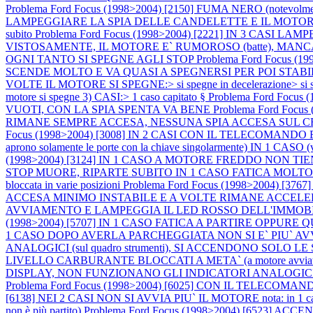
Problema Ford Focus (1998>2004) [2150] FUMA NERO (notevo
LAMPEGGIARE LA SPIA DELLE CANDELETTE E IL MOTORE SI 
subito
Problema Ford Focus (1998>2004) [2221] IN 3 CASI L
VISTOSAMENTE, IL MOTORE E` RUMOROSO (batte), MAN
OGNI TANTO SI SPEGNE AGLI STOP
Problema Ford Focus 
SCENDE MOLTO E VA QUASI A SPEGNERSI PER POI STABI
VOLTE IL MOTORE SI SPEGNE:> si spegne in decelerazione> si speg
motore si spegne 3) CASI:> 1 caso capitato §
Problema Ford Foc
VUOTI, CON LA SPIA SPENTA VA BENE
Problema Ford Fo
RIMANE SEMPRE ACCESA, NESSUNA SPIA ACCESA SUL
Focus (1998>2004) [3008] IN 2 CASI CON IL TELECOMA
aprono solamente le porte con la chiave singolarmente) IN
(1998>2004) [3124] IN 1 CASO A MOTORE FREDDO NON T
STOP MUORE, RIPARTE SUBITO IN 1 CASO FATICA MOLTO A PART
bloccata in varie posizioni
Problema Ford Focus (1998>2004)
ACCESA MINIMO INSTABILE E A VOLTE RIMANE ACCEL
AVVIAMENTO E LAMPEGGIA IL LED ROSSO DELL'IMMOB
(1998>2004) [5707] IN 1 CASO FATICA A PARTIRE OPPUR
1 CASO DOPO AVERLA PARCHEGGIATA NON SI E` PIU` A
ANALOGICI (sul quadro strumenti), SI ACCENDONO SO
LIVELLO CARBURANTE BLOCCATI A META` (a motore avviat
DISPLAY, NON FUNZIONANO GLI INDICATORI ANALOGIC
Problema Ford Focus (1998>2004) [6025] CON IL TELE
[6138] NEI 2 CASI NON SI AVVIA PIU` IL MOTORE nota: in 1 caso il pro
non è più partito)
Problema Ford Focus (1998>2004) [6523