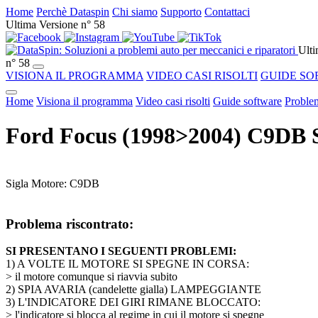
Home
Perchè Dataspin
Chi siamo
Supporto
Contattaci
Ultima Versione n° 58
Ulti
n° 58
VISIONA IL PROGRAMMA
VIDEO CASI RISOLTI
GUIDE SO
Home
Visiona il programma
Video casi risolti
Guide software
Problem
Ford Focus (1998>2004) C9DB
Sigla Motore: C9DB
Problema riscontrato:
SI PRESENTANO I SEGUENTI PROBLEMI:
1) A VOLTE IL MOTORE SI SPEGNE IN CORSA:
> il motore comunque si riavvia subito
2) SPIA AVARIA (candelette gialla) LAMPEGGIANTE
3) L'INDICATORE DEI GIRI RIMANE BLOCCATO:
> l'indicatore si blocca al regime in cui il motore si spegne