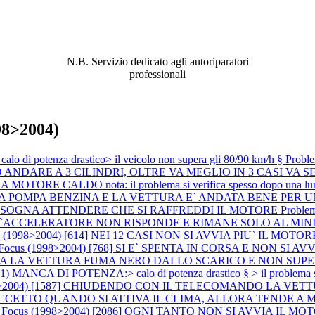
ABBIAMO LA SOLUZIONE AL
PROBLEMA!
N.B. Servizio dedicato agli autoriparatori
professionali
98>2004)
di potenza drastico> il veicolo non supera gli 80/90 km/h §
Probl
DARE A 3 CILINDRI, OLTRE VA MEGLIO IN 3 CASI VA SEM
ORE CALDO nota: il problema si verifica spesso dopo una lunga 
ITA LA POMPA BENZINA E LA VETTURA E` ANDATA BENE PE
BISOGNA ATTENDERE CHE SI RAFFREDDI IL MOTORE
Proble
L`ACCELERATORE NON RISPONDE E RIMANE SOLO AL MI
 (1998>2004) [614] NEI 12 CASI NON SI AVVIA PIU` IL MOTORE (si è 
d Focus (1998>2004) [768] SI E` SPENTA IN CORSA E NON S
ARTENZA LA VETTURA FUMA NERO DALLO SCARICO E NON SUP
ANCA DI POTENZA:> calo di potenza drastico § > il problema 
1998>2004) [1587] CHIUDENDO CON IL TELECOMANDO LA VE
E ECCETTO QUANDO SI ATTIVA IL CLIMA, ALLORA TENDE A
rd Focus (1998>2004) [2086] OGNI TANTO NON SI AVVIA I