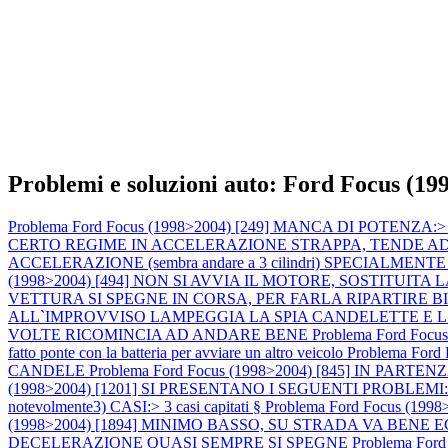
Problemi e soluzioni auto: Ford Focus (19
Problema Ford Focus (1998>2004) [249] MANCA DI POTENZA:> calo 
CERTO REGIME IN ACCELERAZIONE STRAPPA, TENDE AD AN
ACCELERAZIONE (sembra andare a 3 cilindri) SPECIALMENTE A MOT
(1998>2004) [494] NON SI AVVIA IL MOTORE, SOSTITU
VETTURA SI SPEGNE IN CORSA, PER FARLA RIPARTIRE 
ALL`IMPROVVISO LAMPEGGIA LA SPIA CANDELETTE E 
VOLTE RICOMINCIA AD ANDARE BENE
Problema Ford Focus
fatto ponte con la batteria per avviare un altro veicolo
Problema For
CANDELE
Problema Ford Focus (1998>2004) [845] IN P
(1998>2004) [1201] SI PRESENTANO I SEGUENTI PROBLEMI:1) M
notevolmente3) CASI:> 3 casi capitati §
Problema Ford Focus (
(1998>2004) [1894] MINIMO BASSO, SU STRADA VA BEN
DECELERAZIONE QUASI SEMPRE SI SPEGNE
Problema Fo