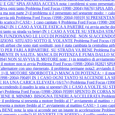
A AVARIA ACCESA nota: i problemi si sono presentati dopo a
deva ogni tanto
Problema Ford Focus (1998>2004) [6676] SPIA A
 non parte 2) il problema si è presentato nel seguente modo: > calo di
 avvia più
Problema Ford Focus (1998>2004) [6919] SI PRESEN
o scarico3) CASI:> 1 caso capitato §
Problema Ford Focus (1998>2
) [6942] IN 1 CASO A VOLTE FATICA A PARTIRE (si avvia anch
to su strada va bene) IN 1 CASO A VOLTE SU STRADA STRAP
986] NON FUNZIONANO LE LUCI DI POSIZIONE, NON SI ACC
SIZIONI, SITUATO SOTTO IL VOLANTE
Problema Ford Focus 
gli airbag che sono stati sostituiti, non è stata cambiata la centralina a
LTO PER FARLA RIPARTIRE, SU STRADA VA BENE
Problema F
ECIALMENTE IN SALITA, MANCA DI POTENZA E FUMA DALLO 
4] NON SI AVVIA IL MOTORE note: 1) in tentativo di avviamento il mo
> il motore non si avvia
Problema Ford Focus (1998>2004) [8282] 
re con uno rigenerato, il problema permane nota2: avviando il mo
 1) IL MOTORE SBORBOTTA 2) MANCA DI POTENZA: > il motor
s (1998>2004) [9049] IN 1 CASO OGNI TANTO SI ACCENDE LA 
 HA UNA CARICA ELEVATA (16/17v)
Problema Ford Focus (
endendo il quadro la spia si spegne) IN 1 CASO A VOLTE 
ne)
Problema Ford Focus (1998>2004) [9599] SPENTO IN CORS
 TIENE IL MINIMO, BISOGNA TENERLA ACCELERATA
Proble
> il problema si presenta a motore freddo al 1° avviamento al mattin
senta a motore freddo al 1° avviamento al mattino CASI:> 1 caso capi
ta: la spia si accende per un istante in accelerazione
Proble
senta a volte2) SI AVVERTE UN SOFFIO:> il soffio sembra pro