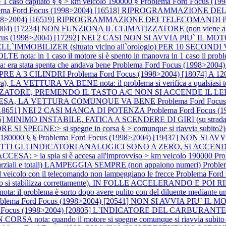
1 caso capitato § § > km veicolo 190000 §
Problema Ford Focus 
lema Ford Focus (1998>2004) [16518] RIPROGRAMMAZIONE DE
(1998>2004) [16519] RIPROGRAMMAZIONE DEI TELECOMANDI P
04) [17234] NON FUNZIONA IL CLIMATIZZATORE (non viene alimentato
Focus (1998>2004) [17292] NEI 2 CASI NON SI AVVIA PIU` I
OBILIZER (situato vicino all`orologio) PER 10 SECONDI 
 1 caso il motore si è spento in manovra in 1 caso il problema si 
ra stata spenta che andava bene
Problema Ford Focus (1998>20
SEMPRE A 3 CILINDRI
Problema Ford Focus (1998>2004) [18074]
), LA VETTURA VA BENE nota: il problema si verifica a qualsiasi tem
ZATORE, PREMENDO IL TASTO A/C NON SI ACCENDE IL LED nota:
RE ACCESA, LA VETTURA COMUNQUE VA BENE
Problema Ford Foc
) [18651] NEI 2 CASI MANCA DI POTENZA
Problema Ford Focus (
055] MINIMO INSTABILE, FATICA A SCENDERE DI GIRI (su strada
NE:> si spegne in corsa § > comunque si riavvia subito2) SPI
o 180000 § §
Problema Ford Focus (1998>2004) [19437] NON SI AVVI
TUTTI GLI INDICATORI ANALOGICI SONO A ZERO, SI ACCE
CESA: > la spia si è accesa all'improvviso > km veicolo 190000
Pr
i e totali) LAMPEGGIA SEMPRE (non appaiono numeri)
Proble
l veicolo con il telecomando non lampeggiano le frecce
Problema For
 si stabilizza correttamente). IN FOLLE ACCELERANDO E 
problema è sorto dopo avere pulito con del diluente mediante un penne
blema Ford Focus (1998>2004) [20541] NON SI AVVIA PIU` IL MOTORE 
rd Focus (1998>2004) [20805] L`INDICATORE DEL CARBU
SA nota: quando il motore si spegne comunque si riavvia subit