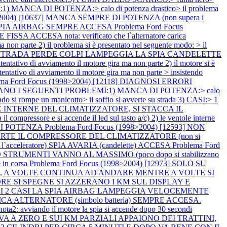
 MANCA DI POTENZA:> calo di potenza drastico> il problema
8>2004) [10637] MANCA SEMPRE DI POTENZA (non supera i
ASI SPIA AIRBAG SEMPRE ACCESA
Problema Ford Focus
CCESA nota: verificato che l`alternatore carica
n parte 2) il problema si è presentato nel seguente modo: > il
TE SU STRADA PERDE COLPI LAMPEGGIA LA SPIA CANDELETTE
ivo di avviamento il motore gira ma non parte 2) il motore si è
tativo di avviamento il motore gira ma non parte > insistendo
ema Ford Focus (1998>2004) [12118] DIAGNOSI ERRORI
SENTANO I SEGUENTI PROBLEMI:1) MANCA DI POTENZA:> calo
 si rompe un manicotto> il soffio si avverte su strada 3) CASI:> 1
TOLE INTERNE DEL CLIMATIZZATORE, SI STACCA IL
l compressore e si accende il led sul tasto a/c) 2) le ventole interne
 DI POTENZA
Problema Ford Focus (1998>2004) [12593] NON
E IL COMPRESSORE DEL CLIMATIZZATORE (non si
acceleratore) SPIA AVARIA (candelette) ACCESA
Problema Ford
STRUMENTI VANNO AL MASSIMO (poco dopo si stabilizzano
 in corsa
Problema Ford Focus (1998>2004) [12973] SOLO SU
a), A VOLTE CONTINUA AD ANDARE MENTRE A VOLTE SI
MOTORE SI SPEGNE SI AZZERANO I KM SUL DISPLAY E
12] NEI 2 CASI LA SPIA AIRBAG LAMPEGGIA VELOCEMENTE
CARICA ALTERNATORE (simbolo batteria) SEMPRE ACCESA.
2: avviando il motore la spia si accende dopo 30 secondi
 VA A ZERO E SUI KM PARZIALI APPAIONO DEI TRATTINI,