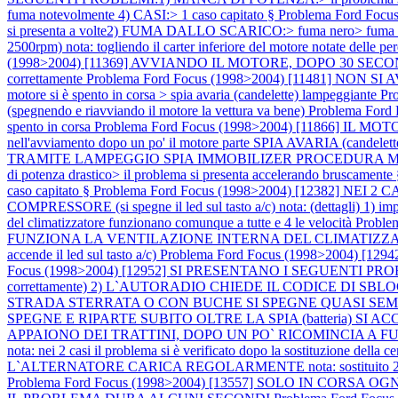
fuma notevolmente 4) CASI:> 1 caso capitato §
Problema Ford Foc
si presenta a volte2) FUMA DALLO SCARICO:> fuma nero> fuma no
2500rpm) nota: togliendo il carter inferiore del motore notate delle per
(1998>2004) [11369] AVVIANDO IL MOTORE, DOPO 30 SECONDI
correttamente
Problema Ford Focus (1998>2004) [11481] NON SI AVVIA
motore si è spento in corsa > spia avaria (candelette) lampeggiante
Pr
(spegnendo e riavviando il motore la vettura va bene)
Problema Ford 
spento in corsa
Problema Ford Focus (1998>2004) [11866] IL MOTORE S
nell'avviamento dopo un po' il motore parte SPIA AVARIA (candelet
TRAMITE LAMPEGGIO SPIA IMMOBILIZER PROCEDURA
di potenza drastico> il problema si presenta accelerando bruscament
caso capitato §
Problema Ford Focus (1998>2004) [12382] N
COMPRESSORE (si spegne il led sul tasto a/c) nota: (dettagli) 1) imposta
del climatizzatore funzionano comunque a tutte e 4 le velocità
Proble
FUNZIONA LA VENTILAZIONE INTERNA DEL CLIMATIZZA
accende il led sul tasto a/c)
Problema Ford Focus (1998>2004) [1
Focus (1998>2004) [12952] SI PRESENTANO I SEGUENTI PR
correttamente) 2) L`AUTORADIO CHIEDE IL CODICE DI SBLOCCO not
STRADA STERRATA O CON BUCHE SI SPEGNE QUASI SEMPR
SPEGNE E RIPARTE SUBITO OLTRE LA SPIA (batteria) SI AC
APPAIONO DEI TRATTINI, DOPO UN PO` RICOMINCIA A
nota: nei 2 casi il problema si è verificato dopo la sostituzione della c
L`ALTERNATORE CARICA REGOLARMENTE nota: sostituito 2 volte l`al
Problema Ford Focus (1998>2004) [13557] SOLO IN CORS