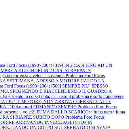
ema Ford Focus (1998>2004) [319] IN 2 CASI FINO AD UN
PRE A 3 CILINDRI IN 2 CASI STRAPPA IN
percorrenza a velocità sostenuta
Problema Ford Focus
R UNA SETTIMANA, ADESSO A MOTORE CALDO LA
ma Ford Focus (1998>2004) [509] SEMPRE PIU` SPESSO
NIMO, SPEGNENDO E RIACCENDENDO IL QUADRO A
spento in corsa) nota: in 1 caso il problema è sorto dopo avere
I AVVIA PIU` IL MOTORE, NON ARRIVA CORRENTE ALLE
ERA I 100km.orari FUMANDO SEMPRE
Problema Ford Focus
si presenta a volte2) FUMA DALLO SCARICO:> fuma nero> fuma
TTURA SI RIAPRE SUBITO DOPO
Problema Ford Focus
 MORIRE ARRIVANDO INVECE AGLI STOP IN
L MOTORE, DANDO UN COLPO SUL SERBATOIO SI AVVIA