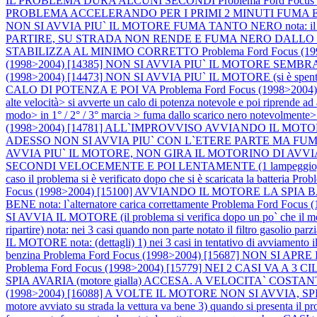
IL PROBLEMA DURA ALCUNI SECONDI
Problema Ford Fo
PROBLEMA ACCELERANDO PER I PRIMI 2 MINUTI FUMA E NON R
NON SI AVVIA PIU` IL MOTORE FUMA TANTO NERO nota: il moto
PARTIRE, SU STRADA NON RENDE E FUMA NERO DALLO
STABILIZZA AL MINIMO CORRETTO
Problema Ford Focus
(1998>2004) [14385] NON SI AVVIA PIU` IL MOTORE S
(1998>2004) [14473] NON SI AVVIA PIU` IL MOTORE (si è spento in c
CALO DI POTENZA E POI VA
Problema Ford Focus (1998>200
alte velocità> si avverte un calo di potenza notevole e poi ripre
modo> in 1° / 2° / 3° marcia > fuma dallo scarico nero notevolmente>
(1998>2004) [14781] ALL`IMPROVVISO AVVIANDO IL M
ADESSO NON SI AVVIA PIU` CON L`ETERE PARTE MA FUM
AVVIA PIU` IL MOTORE, NON GIRA IL MOTORINO DI AVVIA
SECONDI VELOCEMENTE E POI LENTAMENTE (1 lampeggio, pausa
caso il problema si è verificato dopo che si è scaricata la batteria
Prob
Focus (1998>2004) [15100] AVVIANDO IL MOTORE LA S
BENE nota: l`alternatore carica correttamente
Problema Ford Focu
SI AVVIA IL MOTORE (il problema si verifica dopo un po` che il m
ripartire) nota: nei 3 casi quando non parte notato il filtro gasolio pa
IL MOTORE nota: (dettagli) 1) nei 3 casi in tentativo di avviamento il
benzina
Problema Ford Focus (1998>2004) [15687] NON SI 
Problema Ford Focus (1998>2004) [15779] NEI 2 CASI V
SPIA AVARIA (motore gialla) ACCESA. A VELOCITA` COST
(1998>2004) [16088] A VOLTE IL MOTORE NON SI AVVIA, SPIA AV
motore avviato su strada la vettura va bene 3) quando si presenta il p