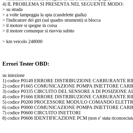
4) IL PROBLEMA SI PRESENTA NEL SEGUENTE MODO:
> su strada
> a volte lampeggia la spia (candelette gialla)
> l'indicatore dei giri (sul quadro strumenti) si blocca
> il motore si spegne in corsa
> il motore comunque si riavvia subito
> km veicolo 248000
Errori Tester OBD:
su iniezione
1) codice P0149 ERRORE DISTRIBUZIONE CARBURANTE 
2) codice P1665 COMUNICAZIONE POMPA INIETTORE 
3) codice P0335 CIRCUITO DEL SENSORE A DI POSIZION
4) codice P1666 ERRORE DISTRIBUZIONE CARBURANTE 
5) codice P0200 PROCESSORE MODULO COMANDO ELET
6) codice P0000 COMUNICAZIONE POMPA INIETTORE CARBURA
7) codice P0600 CIRCUITO INETTORI
8) codice P0606 IDENTIFICAZIONE PCM (non e' stata riconosciuta