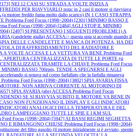
) [2173] NEI 12 CASI SU STRADA A VOLTE INIZIA A
ER RIAVVIARLO nota: in 2 casi il motore si riavviava
otore freddo fuma molto dallo scarico) IN 1 CASO STRAPPA
TE
Problema Ford Focus (1998>2004) [2301] MINIMO BASSO E
lema Ford Focus (1998>2004) [2484] AGLI STOP IL MINIMO
8>2004) [2497] SI PRESENTANO I SEGUENTI PROBLEMI:1) A
A (candelette gialla) ACCESA:> questa spia si accende quando il
 LA SPIA DELLE CANDELETTE E MANCA DI POTENZA, HA DEI
LA VENTOLA DI RAFFREDDAMENTO DEL RADIATORE E
AVARIA A VOLTE ACCESA E LA VETTURA VA BENE
Problema Ford
 L`APERTURA CENTRALIZZATA DI TUTTE LE PORTE (si
HIUSURA CENTRALIZZATA TRAMITE LA CHIAVE
Problema Ford Focus
 MINIMO BASSO 700rpm, TENDE A SPEGNERSI E AGLI
 notava sul corpo farfallato che la farfalla rimaneva
O
Problema Ford Focus (1998>2004) [3802] SPIA AVARIA FISSA
VIA IL MOTORE, NON ARRIVA CORRENTE AL MOTORINO DI
 [5657] SPIA AVARIA (abs) ACCESA
Problema Ford Focus
CCENDENDO SE SI RIAVVIA SUBITO IL MOTORE VA BENE IN
 IN 1 CASO NON FUNZIONANO IL DISPLAY E GLI INDICATORI
GLI INDICATORI ANALOGICI DELLA TEMPERATURA E DEL
L QUADRO LAMPEGGIANO TUTTE LE SPIE E I KM SUL
a Ford Focus (1998>2004) [5947] AI BASSI REGIMI SEGHETTA
OCCANO E RIMANGONO CHIUSE
Problema Ford Focus (1998>2004)
zione del filtro gasolio (il motore inizialmente si è avviato, spento
E DEL RADIATORE ALLA SECONDA VELOCITA' LA