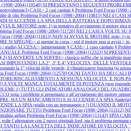
us (1998>2004) [10540] SI PRESENTANO I SEGUENTI PROBLEMI:1)
tevolmente3) CASI:> 2 casi capitati §
Problema Ford Focus (199
dite di olio
Problema Ford Focus (1998>2004) [10815] NEI 4 C
 SI ACCENDE LA SPIA DELLA BATTERIA E DOPO RIMANE FISSA A
 IL MOTORE note: 1) in tentativo di avviamento il motore gira ma no
oblema Ford Focus (1998>2004) [11720] NEI 2 CASI A VOL
Focus (1998>2004) [11813] NON SI AVVIA IL MOTORE note: 1) in tentat
I SPEGNE:> si spegne in corsa > poi il motore non si avvia > in ten
te / gialla) ACCESA:> lampeggiante § CASI:> 1 caso capitato §
Probl
 MANUALE
Problema Ford Focus (1998>2004) [12323] SI PRE
e § 2) SI AVVERTE UN SOFFIO:> classico soffio che si manifesta quando
EI 2 CASI IMPOSTANDO LA 2°, 3° E 4° VELOCITA` DELLE VEN
ndo la 1° velocità delle ventole, il climatizzatore funziona (si aziona i
ma Ford Focus (1998>2004) [12578] OGNI TANTO HA DEI CALI
TORE/RISCALDAMENTO A NESSUNA VELOCITA` E NON PART
2942] A VOLTE MANCA TOTALMENTE DI POTENZA (non risponde l`
OBLEMI: 1) TUTTI GLI INDICATORI ANALOGICI DEL QUADRO 
a: i problemi si presentano o all`avviamento del motore oppure
E, HA UN MANCAMENTO E SI ACCENDE LA SPIA (batteri
CENDE LA SPIA (gialla con un ingranaggio e !) QUANDO IL 
 FUNZIONARE TUTTO
Problema Ford Focus (1998>2004) [131
entralina airbag
Problema Ford Focus (1998>2004) [13143] SPIA 
ternatore con 2 nuovi originali ford, ma il problema permane nota
A OGNI TANTO LA LANCETTA DELL`INDICATORE DI VELOCITA`