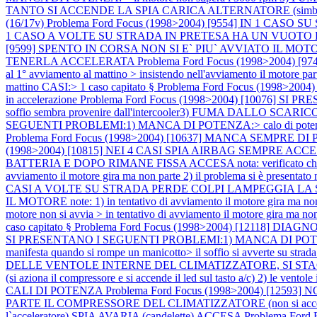
TANTO SI ACCENDE LA SPIA CARICA ALTERNATORE (simb
(16/17v)
Problema Ford Focus (1998>2004) [9554] IN 1 CASO 
1 CASO A VOLTE SU STRADA IN PRETESA HA UN VUOTO E SI AC
[9599] SPENTO IN CORSA NON SI E` PIU` AVVIATO IL MO
TENERLA ACCELERATA
Problema Ford Focus (1998>2004) [974
al 1° avviamento al mattino > insistendo nell'avviamento il motore
mattino CASI:> 1 caso capitato §
Problema Ford Focus (1998>2004
in accelerazione
Problema Ford Focus (1998>2004) [10076] SI 
soffio sembra provenire dall'intercooler3) FUMA DALLO SCARICO:
SEGUENTI PROBLEMI:1) MANCA DI POTENZA:> calo di potenza dra
Problema Ford Focus (1998>2004) [10637] MANCA SEMPRE DI POTENZA 
(1998>2004) [10815] NEI 4 CASI SPIA AIRBAG SEMPRE ACC
BATTERIA E DOPO RIMANE FISSA ACCESA nota: verificato che l`a
avviamento il motore gira ma non parte 2) il problema si è presentato 
CASI A VOLTE SU STRADA PERDE COLPI LAMPEGGIA LA SPIA CA
IL MOTORE note: 1) in tentativo di avviamento il motore gira ma non 
motore non si avvia > in tentativo di avviamento il motore gira ma 
caso capitato §
Problema Ford Focus (1998>2004) [12118]
SI PRESENTANO I SEGUENTI PROBLEMI:1) MANCA DI POTENZA:> cal
manifesta quando si rompe un manicotto> il soffio si avverte su strad
DELLE VENTOLE INTERNE DEL CLIMATIZZATORE, SI STACCA IL COMPRES
(si aziona il compressore e si accende il led sul tasto a/c) 2) le vento
CALI DI POTENZA
Problema Ford Focus (1998>2004) [1
PARTE IL COMPRESSORE DEL CLIMATIZZATORE (non si accende i
l`acceleratore) SPIA AVARIA (candelette) ACCESA
Problema For