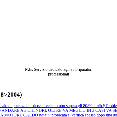
ABBIAMO LA SOLUZIONE AL
PROBLEMA!
N.B. Servizio dedicato agli autoriparatori
professionali
98>2004)
di potenza drastico> il veicolo non supera gli 80/90 km/h §
Probl
DARE A 3 CILINDRI, OLTRE VA MEGLIO IN 3 CASI VA SEM
ORE CALDO nota: il problema si verifica spesso dopo una lunga 