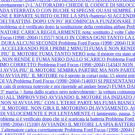
ttamente) 2) L`AUTORADIO CHIEDE IL CODICE DI SBLOCCO nota: i
U STRADA STERRATA O CON BUCHE SI SPEGNE QUASI SEMPRE, 
IPARTE SUBITO OLTRE LA SPIA (batteria) SI ACCENDE LA S
 DEI TRATTINI, DOPO UN PO` RICOMINCIA A FUNZIONARE
 si è verificato dopo la sostituzione della centralina airbag
Pro
 CARICA REGOLARMENTE nota: sostituito 2 volte l`alternatore c
rd Focus (1998>2004) [13557] SOLO IN CORSA OGNI TANTO 
MA DURA ALCUNI SECONDI
Problema Ford Focus (1998>2004
ELERANDO PER I PRIMI 2 MINUTI FUMA E NON RENDE PERFETTA
 PIU` IL MOTORE FUMA TANTO NERO nota: il motore era stato sp
DA NON RENDE E FUMA NERO DALLO SCARICO
Problema For
MINIMO CORRETTO
Problema Ford Focus (1998>2004) [14343
] NON SI AVVIA PIU` IL MOTORE SEMBRA PARTIRE MA NON P
AVVIA PIU` IL MOTORE (si è spento in corsa) nota: 15 giorni prima e
POI VA
Problema Ford Focus (1998>2004) [14693] SI PRESENT
rte un calo di potenza notevole e poi riprende ad andare bene2) FUMA
° marcia > fuma dallo scarico nero notevolmente> la vettura comunque 
) [14781] ALL`IMPROVVISO AVVIANDO IL MOTORE HA INIZI
N SI AVVIA PIU` CON L`ETERE PARTE MA FUMA BIANCO E
VIA PIU` IL MOTORE, NON GIRA IL MOTORINO DI AVVIAMEN
SECONDI VELOCEMENTE E POI LENTAMENTE (1 lampeggio, pausa
blema si è verificato dopo che si è scaricata la batteria
Problema For
us (1998>2004) [15100] AVVIANDO IL MOTORE LA SPIA BAT
natore carica correttamente
Problema Ford Focus (1998>200