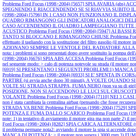
Problema Ford Focus (1998>2004) [5657] SPIA AVARIA (abs) A
SPEGNENDO E RIACCENDENDO SE SI RIAVVIA SUBITO IL
(1998>2004) [5796] IN 1 CASO NON FUNZIONANO IL DISPLA
QUADRO RIMANGONO GLI INDICATORI ANALOGICI DELLA TEMP
CASO ACCENDENDO IL QUADRO LAMPEGGIANO TUTTE LE 
ACUSTICO
Problema Ford Focus (1998>2004) [5947] AI BAS
TANTO SI BLOCCANO E RIMANGONO CHIUSE
Problema For
effettuato il tagliando con la sostituzione del filtro gasolio (il motore 
AZIONANO SEMPRE LE VENTOLE DEL RADIATORE ALLA 
nota: i problemi si sono presentati dopo avere sostituito la pompa del
(1998>2004) [6676] SPIA ABS ACCESA
Problema Ford Focus (199
nel seguente modo: > calo di potenza notevole su strada (il motore non
[6919] SI PRESENTANO I SEGUENTI PROBLEMI:1) MANCA DI POTENZ
Problema Ford Focus (1998>2004) [6933] SI E' SPENTA IN 
PARTIRE (si avvia anche dopo 30 minuti). A VOLTE QUANDO
VOLTE SU STRADA STRAPPA, FUMA NERO (non va su di gir
POSIZIONE, NON SI ACCENDONO LE LUCI SUL CRUSCOTT
VOLANTE
Problema Ford Focus (1998>2004) [7110] NEI 3 CASI SPI
non è stata cambiata la centralina airbag (pensando che fosse recupera
STRADA VA BENE
Problema Ford Focus (1998>2004) [7529]
POTENZA E FUMA DALLO SCARICO
Problema Ford Focus 
note: 1) in tentativo di avviamento il motore gira ma non parte 2) il p
Ford Focus (1998>2004) [8282] SPIA CARICA ALTERNATORE (si
il problema permane nota2: avviando il motore la spia si accende do
MANCA DI POTENZA: > il motore non supera i 3000 rpm 