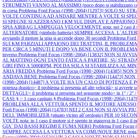
STRUMENTI VANNO AL MASSIMO (poco dopo si stabilizzano corre
in corsa
Problema Ford Focus (1998>2004) [12973] SOLO S
VOLTE CONTINUA AD ANDARE MENTRE A VOLTE SI SPEGNE E R
SI SPEGNE SI AZZERANO I KM SUL DISPLAY E APPAIONO
SPIA AIRBAG LAMPEGGIA VELOCEMENTE nota: nei 2 casi il problema
ALTERNATORE (simbolo batteria) SEMPRE ACCESA. L`ALTERNATORE
avviando il motore la spia si accende dopo 30 secondi
Problema Fo
SUI KM PARZIALI APPAIONO DEI TRATTINI, IL PROBLE
PER CIRCA 5 MINUTI E DOPO VA BENE CON IL PROBLEMA ACC
inverno
Problema Ford Focus (1998>2004) [13832] NON SI AVVIA
AL MATTINO OGNI TANTO FATICA A PARTIRE, SU STRA
GIRI FINO A 5000RPM, POI DA SOLA SI STABILIZZA AL 
ARIA FREDDA
Problema Ford Focus (1998>2004) [14385
ANDAVA BENE
Problema Ford Focus (1998>2004) [14473] NON SI 
(1998>2004) [14487] A VOLTE HA UN CALO DI POTENZA E 
potenza drastico> il problema si presenta ad alte velocità> si avve
DETTAGLI:> il problema si presenta nel seguente modo> in 1° / 2° / 3
CASI: § > 1 caso capitato §
Problema Ford Focus (1998>2004
PROBLEMA ALLA VETTURA SPENTO IL MOTORE ADESSO NO
Ford Focus (1998>2004) [14783] NEI 2 CASI NON SI AV
DELL`IMMOBILIZER (situato vicino all`orologio) PER 10 
VOLTE nota: in 1 caso il motore si è spento in manovra in 1 caso il pro
GIA` DAI BASSI REGIMI E FUMA NERO
Problema Ford Foc
SEMPRE ACCESA LA VETTURA VA COMUNQUE BENE nota: l`alter