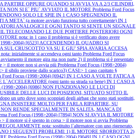
ICA A PARTIRE OPPURE QUANDO SI AVVIA VA A 2/3 CILINDRI,
A NON SI E` PIU` AVVIATO IL MOTORE
Problema Ford Focus
I ACCENDONO SOLO LE SPIE IN 1 CASO SPEGNENDO IL
motore avviato funziona tutto correttamente) IN 1
ATORI ANALOGICI E OGNI TANTO SI SENTE UN SEGNALE
] CON IL TELECOMANDO LE DUE PORTIERE POSTERIORI OGNI
E nota: in 1 caso il problema si è verificato dopo avere
us (1998>2004) [6523] ACCENDENDO IL QUADRO SI
SUL CRUSCOTTO VA SU E GIU' SPIA AVARIA ACCESA
a: inizialmente si accendeva ogni tanto
Problema Ford Focus
amento il motore gira ma non parte 2) il problema si è presentato
re > il motore non si avvia più
Problema Ford Focus (1998>2004)
lo proviene dallo scarico3) CASI:> 1 caso capitato §
a Ford Focus (1998>2004) [6942] IN 1 CASO A VOLTE FATICA A
`ACCELERATORE (ogni tanto su strada va bene) IN 1 CASO A
us (1998>2004) [6986] NON FUNZIONANO LE LUCI DI
IBILE DELLE LUCI DI POSIZIONI, SITUATO SOTTO IL
n urto dove sono scoppiati degli airbag che sono stati sostituiti,
BISOGNA INSISTERE MOLTO PER FARLA RIPARTIRE, SU
7751] NON RENDE SPECIALMENTE IN SALITA, MANCA DI
lema Ford Focus (1998>2004) [7894] NON SI AVVIA IL MOTORE
 > il motore si è spento in corsa > il motore non si avvia
Problema
RMENTE nota: sostituito l`alternatore con uno rigenerato,
SENTANO I SEGUENTI PROBLEMI: 1) IL MOTORE SBORBOTTA 2)
TIRE
Problema Ford Focus (1998>2004) [9049] IN 1 CASO OGNI