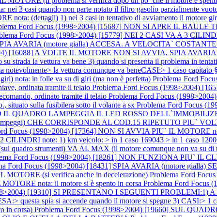
TORE (il problema si verifica dopo un po` che il motore è spent
: nei 3 casi quando non parte notato il filtro gasolio parzialmente vuot
(dettagli) 1) nei 3 casi in tentativo di avviamento il motore gira m
blema Ford Focus (1998>2004) [15687] NON SI APRE IL BA
oblema Ford Focus (1998>2004) [15779] NEI 2 CASI VA A 3
57] SPIA AVARIA (motore gialla) ACCESA. A VELOCITA` COSTA
2004) [16088] A VOLTE IL MOTORE NON SI AVVIA, SPIA AVARIA
o su strada la vettura va bene 3) quando si presenta il problema in tent
evolmente> la vettura comunque va beneCASI:> 1 caso capitato §
a: in folle va su di giri (ma non è perfetta)
Problema Ford Fo
 ordinata tramite il telaio
Problema Ford Focus (1998>2004
ando, ordinato tramite il telaio
Problema Ford Focus (1998>20
, situato sulla fusibilera sotto il volante a sx
Problema Ford Focus (
UADRO LAMPEGGIA IL LED ROSSO DELL`IMMOBILIZER (situa
gi) CHE CORRISPONDE AL COD.15 RIPETUTO PIU` VOLTE nota: in 
rd Focus (1998>2004) [17364] NON SI AVVIA PIU` IL MOTORE nota:
ILINDRI note: 1) km veicolo: > in 1 caso 169043 > in 1 caso 
ro strumenti) VA AL MAX (il motore comunque non va su di tem
lema Ford Focus (1998>2004) [18261] NON FUNZIONA PIU` I
ema Ford Focus (1998>2004) [18431] SPIA AVARIA (motore g
MOTORE (si verifica anche in decelerazione)
Problema Ford Foc
OTORE nota: il motore si è spento in corsa
Problema Ford Focus
998>2004) [19310] SI PRESENTANO I SEGUENTI PROBLEMI:1) A 
A:> questa spia si accende quando il motore si spegne 3) CASI:> 1 c
 in corsa)
Problema Ford Focus (1998>2004) [19660] SUL Q