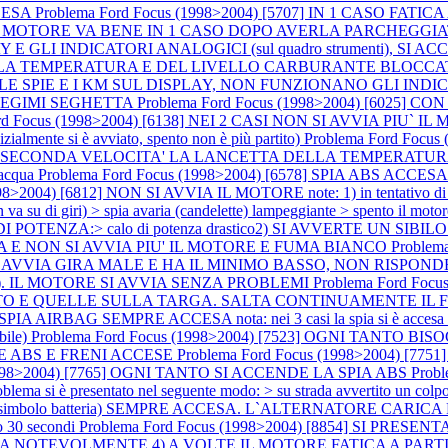
CCESA
Problema Ford Focus (1998>2004) [5707] IN 1 CASO FAT
 MOTORE VA BENE IN 1 CASO DOPO AVERLA PARCHEGGIAT
Y E GLI INDICATORI ANALOGICI (sul quadro strumenti), S
ERATURA E DEL LIVELLO CARBURANTE BLOCCATI A META` (a 
SPIE E I KM SUL DISPLAY, NON FUNZIONANO GLI INDIC
SI REGIMI SEGHETTA
Problema Ford Focus (1998>2004) [6025
d Focus (1998>2004) [6138] NEI 2 CASI NON SI AVVIA PIU` IL MOTOR
inizialmente si è avviato, spento non è più partito)
Problema Ford Foc
SECONDA VELOCITA' LA LANCETTA DELLA TEMPERATURA 
l'acqua
Problema Ford Focus (1998>2004) [6578] SPIA ABS ACCESA not
8>2004) [6812] NON SI AVVIA IL MOTORE note: 1) in tentativo di avvi
 va su di giri) > spia avaria (candelette) lampeggiante > spento il moto
A:> calo di potenza drastico2) SI AVVERTE UN SIBILO:> il sibi
CORSA E NON SI AVVIA PIU' IL MOTORE E FUMA BIANCO
Problem
 SI AVVIA GIRA MALE E HA IL MINIMO BASSO, NON RISPONDE L
i). IL MOTORE SI AVVIA SENZA PROBLEMI
Problema Ford Foc
O E QUELLE SULLA TARGA. SALTA CONTINUAMENTE IL FUS
A AIRBAG SEMPRE ACCESA nota: nei 3 casi la spia si è accesa dopo u
bile)
Problema Ford Focus (1998>2004) [7523] OGNI TANTO 
 SPIE ABS E FRENI ACCESE
Problema Ford Focus (1998>2004) [
(1998>2004) [7765] OGNI TANTO SI ACCENDE LA SPIA ABS
Prob
roblema si è presentato nel seguente modo: > su strada avvertito un colpo
mbolo batteria) SEMPRE ACCESA. L`ALTERNATORE CARICA REGOLA
po 30 secondi
Problema Ford Focus (1998>2004) [8854] SI PRE
3) FUMA NOTEVOLMENTE 4) A VOLTE IL MOTORE FATICA A PAR