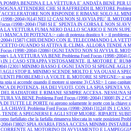
ITA LA POMPA BENZINA E LA VETTURA E` ANDATA BENE PE
BISOGNA ATTENDERE CHE SI RAFFREDDI IL MOTORE
Proble
L`ACCELERATORE NON RISPONDE E RIMANE SOLO AL MI
 (1998>2004) [614] NEI 12 CASI NON SI AVVIA PIU` IL MOTORE (si è 
d Focus (1998>2004) [768] SI E` SPENTA IN CORSA E NON S
ARTENZA LA VETTURA FUMA NERO DALLO SCARICO E NON SUP
ANCA DI POTENZA:> calo di potenza drastico § > il problema 
1998>2004) [1587] CHIUDENDO CON IL TELECOMANDO LA VE
E ECCETTO QUANDO SI ATTIVA IL CLIMA, ALLORA TENDE A
rd Focus (1998>2004) [2086] OGNI TANTO NON SI AVVIA I
lmente), LA VETTURA VA BENE
Problema Ford Focus (1998>200
scarico) IN 1 CASO STRAPPA VISTOSAMENTE, IL MOTORE E` 
8>2004) [2301] MINIMO BASSO E OGNI TANTO SI SPEGNE AGLI
[2484] AGLI STOP IL MINIMO SCENDE MOLTO E VA QUASI A S
UENTI PROBLEMI:1) A VOLTE IL MOTORE SI SPEGNE:> si spegne in
a spia si accende quando il motore si spegne 3) CASI:> 1 caso capitat
A DI POTENZA, HA DEI VUOTI, CON LA SPIA SPENTA V
DEL RADIATORE E RIMANE SEMPRE ACCESA, NESSUNA S
VETTURA VA BENE
Problema Ford Focus (1998>2004) [3008] 
LE PORTE (si aprono solamente le porte con la chiave singo
E LA CHIAVE
Problema Ford Focus (1998>2004) [3124] IN 1
 TENDE A SPEGNERSI E AGLI STOP MUORE, RIPARTE SUBI
arfallato che la farfalla rimaneva bloccata in varie posizioni
Prob
1998>2004) [3802] SPIA AVARIA FISSA ACCESA MINIMO INST
RIVA CORRENTE AL MOTORINO DI AVVIAMENTO E LAMPEGGI