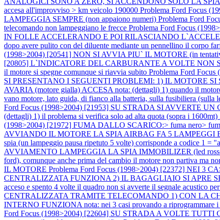
ANALOGICI SONO A ZERO, SI ACCENDONO SOLO LA SPI
accesa all'improvviso > km veicolo 190000
Problema Ford Focus 
LAMPEGGIA SEMPRE (non appaiono numeri)
Problema Ford Focu
telecomando non lampeggiano le frecce
Problema Ford Focus (199
IN FOLLE ACCELERANDO E POI RILASCIANDO L`ACCELERATORE 
dopo avere pulito con del diluente mediante un pennellino il corpo farf
(1998>2004) [20541] NON SI AVVIA PIU` IL MOTORE (in tentativo il 
[20805] L`INDICATORE DEL CARBURANTE A VOLTE NO
il motore si spegne comunque si riavvia subito
Problema Ford Focus
SI PRESENTANO I SEGUENTI PROBLEMI: 1) IL MOTORE SI SPEGN
AVARIA (motore gialla) ACCESA nota: (dettagli) 1) quando il motore si 
vano motore, lato guida, di fianco alla batteria, sulla fusibiliera (sulla
Ford Focus (1998>2004) [21953] SU STRADA SI AVVERTE 
(dettagli) 1) il problema si verifica solo ad alta quota (sopra i 1600
(1998>2004) [21972] FUMA DALLO SCARICO:> fuma nero> fuma not
AVVIANDO IL MOTORE LA SPIA AIRBAG FA 5 LAMPEGGI E 
spia (un lampeggio pausa ripetuto 5 volte) corrisponde a codice 1 = 
AVVIAMENTO LAMPEGGIA LA SPIA IMMOBILIZER (led rosso vicino all`o
ford), comunque anche prima del cambio il motore non partiva ma non l
IL MOTORE
Problema Ford Focus (1998>2004) [22372] 
CENTRALIZZATA FUNZIONA 2) IL BAGAGLIAIO SI APRE SENZA P
acceso e spento 4 volte il quadro non si avverte il segnale acustico p
CENTRALIZZATA TRAMITE TELECOMANDO 1) CON LA CHIA
INTERNO FUNZIONA nota: nei 3 casi provando a riprogrammare i telec
Ford Focus (1998>2004) [22604] SU STRADA A VOLTE TUTT