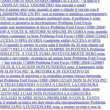
>2004) [19874] SPIA AVARIA (airbag) ACCESA: > la spia si è
DISPLAY DELL`ODOMETRO (km parziali e totali)
motore gira) nota: quando si apre o chiude il veicolo con il
PM PER UN PO` (poi al minimo si stabilizza correttamente).
 si riscontrano problemi) nota: il problema è sorto
il motore si spegneva in decelerazione)
Problema Ford Focus
mando non lampeggiano le frecce
Problema Ford Focus (1998>2004)
[20938] A VOLTE IL MOTORE SI SPEGNE IN CORSA nota: quando
ttura comunque va bene
Problema Ford Focus (1998>2004) [21842]
ESA 3) SPIA AVARIA (candelette gialla) ACCESA 4) SPIA
2) quando si spegne in corsa salta il fusibile da 20 amp situato sul
04) [21877] NEI 2 CASI MANCA SEMPRE DI POTENZA
Problema
IA CANDELETTE, A VOLTE FUMA NOTEVOLMENTE NERO nota:
pegnendo e riavviando, ricomincia ad andare bene
Problema Ford Focus
 > km veicolo 174000
Problema Ford Focus (1998>2004) [22080]
 IL CLACSON NON FUNZIONA nota: il lampeggio della
] NON SI AVVIA PIU` IL MOTORE E IN TENTATIVO DI
la pompa di iniezione e la centralina pompa (messa rigenerata
ori
Problema Ford Focus (1998>2004) [22143] NON SI AVVIA PIU`
RAMITE TELECOMANDO 1) CON LA CHIAVE LA CHIUSURA
i provando a riprogrammare i telecomandi, dopo avere
04) [22376] NEI 3 CASI NON FUNZIONA LA CHIUSURA
GLIAIO SI APRE SENZA PROBLEMI 3) CON IL TASTO
il segnale acustico per dare inizio alla riprogrammazione
Problema
NCIANO A FUNZIONARE nota: a motore avviato e non in