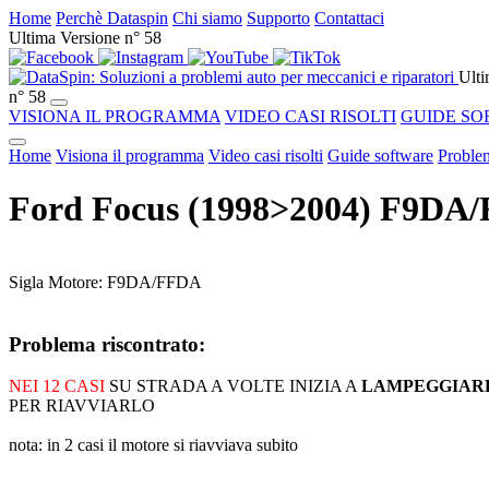
Home
Perchè Dataspin
Chi siamo
Supporto
Contattaci
Ultima Versione n° 58
Ulti
n° 58
VISIONA IL PROGRAMMA
VIDEO CASI RISOLTI
GUIDE SO
Home
Visiona il programma
Video casi risolti
Guide software
Problem
Ford Focus (1998>2004) F9D
Sigla Motore: F9DA/FFDA
Problema riscontrato:
NEI 12 CASI
SU STRADA A VOLTE INIZIA A
LAMPEGGIARE
PER RIAVVIARLO
nota: in 2 casi il motore si riavviava subito