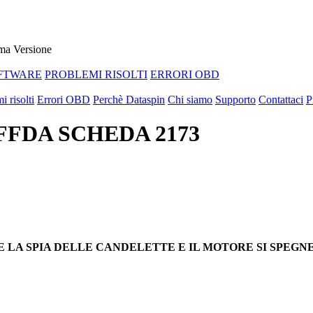
ma Versione
FTWARE
PROBLEMI RISOLTI
ERRORI OBD
i risolti
Errori OBD
Perchè Dataspin
Chi siamo
Supporto
Contattaci
P
A/FFDA SCHEDA 2173
 LA SPIA DELLE CANDELETTE E IL MOTORE SI SPEGN