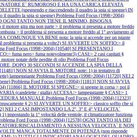
LTERNATORE E` RUMOROSO E HA UNA CARICA ELEVATA
(spegnendo e riaccendendo il quadro la spia si spegne) IN
adro la spia si spegne)
Problema Ford Focus (1998>2004)
EDDO OGNI TANTO NON TIENE IL MINIMO, BISOGNA
tore gira ma non parte > il problema si presenta a motore freddo
usta > il problema si presenta a motore freddo al 1° avviamento al
 COMUNQUE VA BENE nota: la spia si accende per un istante
oblema si presenta a volte2) SI AVVERTE UN SOFFIO:> il
ema Ford Focus (1998>2004) [10540] SI PRESENTANO I
 fuma nero> fuma notevolmente3) CASI:> 2 casi capitati §
tore notate delle perdite di olio
Problema Ford Focus
 MOTORE, DOPO 30 SECONDI SI ACCENDE LA SPIA DELLA
 [11481] NON SI AVVIA IL MOTORE note: 1) in tentativo di
elette) lampeggiante
Problema Ford Focus (1998>2004) [11720] NEI 2
bene)
Problema Ford Focus (1998>2004) [11813] NON SI AVVIA
04) [11866] IL MOTORE SI SPEGNE:> si spegne in corsa > poi il
IA AVARIA (candelette / gialla) ACCESA:> lampeggiante § CASI:> 1
 PROCEDURA MANUALE
Problema Ford Focus (1998>2004) [12323]
uscamente § 2) SI AVVERTE UN SOFFIO:> classico soffio che si
2382] NEI 2 CASI IMPOSTANDO LA 2°, 3° E 4° VELOCITA`
tando la 1° velocità delle ventole, il climatizzatore funziona
roblema Ford Focus (1998>2004) [12578] OGNI TANTO HA DEI
ATIZZATORE/RISCALDAMENTO A NESSUNA VELOCITA` E NON
2] A VOLTE MANCA TOTALMENTE DI POTENZA (non risponde
ROBLEMI: 1) TUTTI GLI INDICATORI ANALOGICI DEL QUADRO