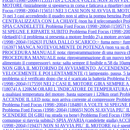
Focus (1998>2004) [15311] IN 2 CASI A VOLTE NON SI AVVIA IL MO
MOTORE (inizialmente si spegneva in corsa e faticava a ripartire) nota
Focus (1998>2004) [15651] NEI 3 CASI NON SI AVVIA IL MOTORE nota: 
3) nei 3 casi accendendo il quadro non si attiva la pompa benzina
Pro
CENTRALIZZATA CON LA CHIAVE (non ha il telecomando)
Pr
SPIA CANDELETTE
Problema Ford Focus (1998>2004) [159
SI SPEGNE E RIPARTE SUBITO
Problema Ford Focus (1998>
(dettagli)1) il problema si presenta a motore freddo 2) a motore avviat
(1998>2004) [16263] FUMA DALLO SCARICO:> fuma nero> fuma not
[16397] MANCA NOTEVOLMENTE DI POTENZA (non va su di giri) not
PROCEDURA MANUALE nota: riprogrammazione di una nuova chiave,
PROCEDURA MANUALE nota: riprogrammazione di un nuovo telecom
alimentato il compressore). nota: salta sempre il fusibile n.58 da 10amp.
NON GIRA IL MOTORINO DI AVVIAMENTO, ACCENDENDO IL Q
VELOCEMENTE E POI LENTAMENTE (1 lampeggio, pausa, 5 lampeg
problema si è verificato dopo che si è scaricata la batteria
Problema Fo
(1998>2004) [17559] NEI 2 CASI IL MOTORE GIRA SEMPRE A 2 C
[18074] A 120KM ORARI L`INDICATORE DI TEMPERATURA (sul quad
a qualsiasi temperatura del motore, basta superare i 120km orari
Prob
ACCENDE IL LED nota: non arriva corrente al compressore
Probl
Problema Ford Focus (1998>2004) [18480] A VOLTE SI SPEGNE IL 
Problema Ford Focus (1998>2004) [18665] NON SI AVVIA PIU` IL M
SCENDERE DI GIRI (su strada va bene)
Problema Ford Focus (1
comunque si riavvia subito2) SPIA AVARIA (candelette gialla) ACCES
(1998>2004) [19437] NON SI AVVIA PIU` IL MOTORE (si è spento