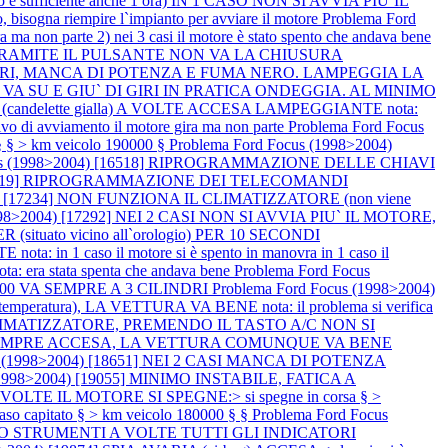
o è sufficiente anche 1 ora) IN 1 CASO NON SI AVVIA PIU`IL
o, bisogna riempire l`impianto per avviare il motore
Problema Ford
a non parte 2) nei 3 casi il motore è stato spento che andava bene
ULE TRAMITE IL PULSANTE NON VA LA CHIUSURA
 CILINDRI, MANCA DI POTENZA E FUMA NERO. LAMPEGGIA LA
NTE VA SU E GIU` DI GIRI IN PRATICA ONDEGGIA. AL MINIMO
 (candelette gialla) A VOLTE ACCESA LAMPEGGIANTE nota:
ativo di avviamento il motore gira ma non parte
Problema Ford Focus
 § > km veicolo 190000 §
Problema Ford Focus (1998>2004)
cus (1998>2004) [16518] RIPROGRAMMAZIONE DELLE CHIAVI
) [16519] RIPROGRAMMAZIONE DEI TELECOMANDI
04) [17234] NON FUNZIONA IL CLIMATIZZATORE (non viene
1998>2004) [17292] NEI 2 CASI NON SI AVVIA PIU` IL MOTORE,
to vicino all`orologio) PER 10 SECONDI
1 caso il motore si è spento in manovra in 1 caso il
 era stata spenta che andava bene
Problema Ford Focus
120000 VA SEMPRE A 3 CILINDRI
Problema Ford Focus (1998>2004)
peratura), LA VETTURA VA BENE nota: il problema si verifica
L CLIMATIZZATORE, PREMENDO IL TASTO A/C NON SI
ialla) SEMPRE ACCESA, LA VETTURA COMUNQUE VA BENE
us (1998>2004) [18651] NEI 2 CASI MANCA DI POTENZA
 (1998>2004) [19055] MINIMO INSTABILE, FATICA A
VOLTE IL MOTORE SI SPEGNE:> si spegne in corsa § >
aso capitato § > km veicolo 180000 § §
Problema Ford Focus
UADRO STRUMENTI A VOLTE TUTTI GLI INDICATORI