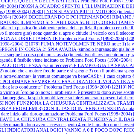
A OLIO E QUELLA DELLA BATTERIA
Problema Ford Focus (1998
(1998>2004) [20059] A QUADRO SPENTO L`ILLUMINAZIONE DEL 
s (1998>2004) [20301] NON SI AVVIA PIU` IL MOTORE (in tentativo il 
8>2004) [20349] DECELERANDO E POI FERMANDOSI RIMANE A 2000R
IL MINIMO SI STABILIZZA SUBITO CORRETTAMENTE (quindi non
allato in plastica (inizialmente prima della pulizia il problema era che 
motore gira) nota: quando si apre o chiude il veicolo con il teleco
N SEGNA CORRETTAMENTE
Problema Ford Focus (1998>2004) 
 (1998>2004) [21076] FUMA NOTEVOLMENTE NERO note: 1) la ve
E IN CORSA 2) SPIA AVARIA (simbolo ingranaggio gialla) ACC
spegne in corsa poi non si avvia (in tentativo di avviamento non gira) 
 legenda il fusibile viene indicato co
Problema Ford Focus (1998>20
UN CALO DI POTENZA (va in recovery) E LAMPEGGIA LA SP
mt) 2) notato che a motore freddo parte e si spegne 3) con il problema s
evolmente> la vettura comunque va beneCASI:> 1 caso capitato §
POI RIMANE SEMPRE ACCESA. GIRANDO IL VOLANTE A VOLTE
"airbag lato conducente"
Problema Ford Focus (1998>2004) [22110
rologio) nota: il problema si è presentato dopo avere sostituito 
ampeggiava la spia immobilizer e su iniezione erano presenti altri err
NEI 3 CASI NON FUNZIONA LA CHIUSURA CENTRALIZZATA T
ROBLEMI 3) CON IL TASTO INTERNO FUNZIONA nota: nei 3 cas
er dare inizio alla riprogrammazione
Problema Ford Focus (1998>20
VE LA CHIUSURA CENTRALIZZATA FUNZIONA 2) IL BAGA
omandi, dopo avere acceso e spento 4 volte il quadro non si avverte 
I GLI INDICATORI ANALOGICI VANNO A 0 E POCO DOPO RICOMI