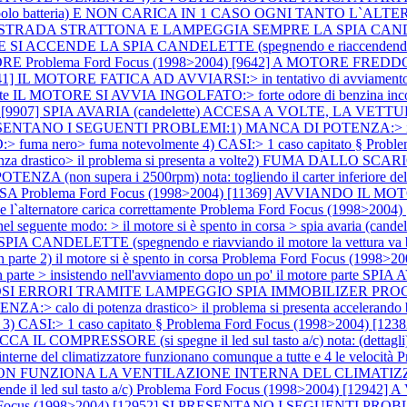
olo batteria) E NON CARICA IN 1 CASO OGNI TANTO L`A
SU STRADA STRATTONA E LAMPEGGIA SEMPRE LA SPIA CANDELETTE 
CENDE LA SPIA CANDELETTE (spegnendo e riaccendendo il qu
TORE
Problema Ford Focus (1998>2004) [9642] A MOTORE FR
1] IL MOTORE FATICA AD AVVIARSI:> in tentativo di avviamento il mo
 parte IL MOTORE SI AVVIA INGOLFATO:> forte odore di benzina incomb
) [9907] SPIA AVARIA (candelette) ACCESA A VOLTE, LA VETTURA
PRESENTANO I SEGUENTI PROBLEMI:1) MANCA DI POTENZA:> il pr
> fuma nero> fuma notevolmente 4) CASI:> 1 caso capitato §
Probl
stico> il problema si presenta a volte2) FUMA DALLO SCARICO:>
(non supera i 2500rpm) nota: togliendo il carter inferiore del mo
ESA
Problema Ford Focus (1998>2004) [11369] AVVIANDO IL
lternatore carica correttamente
Problema Ford Focus (1998>2004)
nel seguente modo: > il motore si è spento in corsa > spia avaria (cand
NDELETTE (spegnendo e riavviando il motore la vettura va 
parte 2) il motore si è spento in corsa
Problema Ford Focus (1998>20
non parte > insistendo nell'avviamento dopo un po' il motore parte SP
 DIAGNOSI ERRORI TRAMITE LAMPEGGIO SPIA IMMOBILIZER
o di potenza drastico> il problema si presenta accelerando br
a 3) CASI:> 1 caso capitato §
Problema Ford Focus (1998>2004) [1
SORE (si spegne il led sul tasto a/c) nota: (dettagli) 1) impos
le interne del climatizzatore funzionano comunque a tutte e 4 le velocità
P
2593] NON FUNZIONA LA VENTILAZIONE INTERNA DEL CLIM
l led sul tasto a/c)
Problema Ford Focus (1998>2004) [1294
d Focus (1998>2004) [12952] SI PRESENTANO I SEGUENTI P