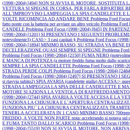
(1998>2004) [494] NON SI AVVIA IL MOTORE, SOSTITU
VETTURA SI SPEGNE IN CORSA, PER FARLA RIPARTIRE 
ALL`IMPROVVISO LAMPEGGIA LA SPIA CANDELETTE E 
VOLTE RICOMINCIA AD ANDARE BENE
Problema Ford Focus
fatto ponte con la batteria per avviare un altro veicolo
Problema For
CANDELE
Problema Ford Focus (1998>2004) [845] IN P
(1998>2004) [1201] SI PRESENTANO I SEGUENTI PROBLEMI:1) M
notevolmente3) CASI:> 3 casi capitati §
Problema Ford Focus (
(1998>2004) [1894] MINIMO BASSO, SU STRADA VA BEN
DECELERAZIONE QUASI SEMPRE SI SPEGNE
Problema Fo
Problema Ford Focus (1998>2004) [2150] FUMA NERO (notevo
E MANCA DI POTENZA (a motore freddo fuma molto dallo 
SEMPRE LA SPIA CANDELETTE
Problema Ford Focus (199
STRADA PERDE COLPI
Problema Ford Focus (1998>2004) 
Problema Ford Focus (1998>2004) [2497] SI PRESENTANO I SEG
si riavvia subito2) SPIA AVARIA (candelette gialla) ACCESA:> quest
STRADA LAMPEGGIA LA SPIA DELLE CANDELETTE E MANC
MOTORE SI AZIONA LA VENTOLA DI RAFFREDDAMENTO 
(1998>2004) [2744] SPIA AVARIA A VOLTE ACCESA E LA 
FUNZIONA LA CHIUSURA E L`APERTURA CENTRALIZZATA DI TUTTE 
FUNZIONA PIU` LA CHIUSURA CENTRALIZZATA TRAMIT
TENERLA ACCELERATA IN 1 CASO MINIMO BASSO 700rpm,
FREDDO, A VOLTE NON PARTE nota: accelerando si notava sul corpo f
E FUMA TANTO DALLO SCARICO
Problema Ford Focus (
(1998>2004) [5519] NON SI AVVIA IL MOTORE, NON AR