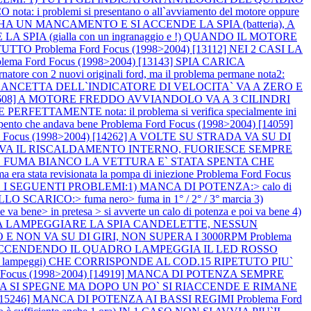
 problemi si presentano o all`avviamento del motore oppure
HA UN MANCAMENTO E SI ACCENDE LA SPIA (batteria), A
PIA (gialla con un ingranaggio e !) QUANDO IL MOTORE
 TUTTO
Problema Ford Focus (1998>2004) [13112] NEI 2 CASI LA
blema Ford Focus (1998>2004) [13143] SPIA CARICA
on 2 nuovi originali ford, ma il problema permane nota2:
LA LANCETTA DELL`INDICATORE DI VELOCITA` VA A ZERO E
) [13608] A MOTORE FREDDO AVVIANDOLO VA A 3 CILINDRI
MENTE nota: il problema si verifica specialmente ini
ento che andava bene
Problema Ford Focus (1998>2004) [14059]
d Focus (1998>2004) [14262] A VOLTE SU STRADA VA SU DI
] NON VA IL RISCALDAMENTO INTERNO, FUORIESCE SEMPRE
ARTE FUMA BIANCO LA VETTURA E` STATA SPENTA CHE
ra stata revisionata la pompa di iniezione
Problema Ford Focus
ANO I SEGUENTI PROBLEMI:1) MANCA DI POTENZA:> calo di
 DALLO SCARICO:> fuma nero> fuma in 1° / 2° / 3° marcia 3)
va bene> in pretesa > si avverte un calo di potenza e poi va bene 4)
ATO A LAMPEGGIARE LA SPIA CANDELETTE, NESSUN
 NON VA SU DI GIRI, NON SUPERA I 3000RPM
Problema
TO, ACCENDENDO IL QUADRO LAMPEGGIA IL LED ROSSO
, 5 lampeggi) CHE CORRISPONDE AL COD.15 RIPETUTO PIU`
d Focus (1998>2004) [14919] MANCA DI POTENZA SEMPRE
TERIA SI SPEGNE MA DOPO UN PO` SI RIACCENDE E RIMANE
4) [15246] MANCA DI POTENZA AI BASSI REGIMI
Problema Ford