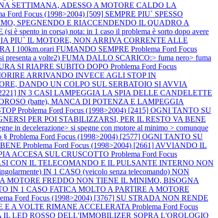
R UNA SETTIMANA, ADESSO A MOTORE CALDO LA
ma Ford Focus (1998>2004) [509] SEMPRE PIU` SPESSO
NIMO, SPEGNENDO E RIACCENDENDO IL QUADRO A
spento in corsa) nota: in 1 caso il problema è sorto dopo avere
I AVVIA PIU` IL MOTORE, NON ARRIVA CORRENTE ALLE
ERA I 100km.orari FUMANDO SEMPRE
Problema Ford Focus
si presenta a volte2) FUMA DALLO SCARICO:> fuma nero> fuma
TTURA SI RIAPRE SUBITO DOPO
Problema Ford Focus
 MORIRE ARRIVANDO INVECE AGLI STOP IN
L MOTORE, DANDO UN COLPO SUL SERBATOIO SI AVVIA
4) [2221] IN 3 CASI LAMPEGGIA LA SPIA DELLE CANDELETTE
RUMOROSO (batte), MANCA DI POTENZA E LAMPEGGIA
 STOP
Problema Ford Focus (1998>2004) [2415] OGNI TANTO SU
PEGNERSI PER POI STABILIZZARSI, PER IL RESTO VA BENE
 decelerazione> si spegne con motore al minimo > comunque
o §
Problema Ford Focus (1998>2004) [2577] OGNI TANTO SU
A BENE
Problema Ford Focus (1998>2004) [2661] AVVIANDO IL
PIA ACCESA SUL CRUSCOTTO
Problema Ford Focus
IN 2 CASI CON IL TELECOMANDO E IL PULSANTE INTERNO NON
larmente) IN 1 CASO (veicolo senza telecomando) NON
 CASO A MOTORE FREDDO NON TIENE IL MINIMO, BISOGNA
TO IN 1 CASO FATICA MOLTO A PARTIRE A MOTORE
lema Ford Focus (1998>2004) [3767] SU STRADA NON RENDE
ABILE E A VOLTE RIMANE ACCELERATA
Problema Ford Focus
A IL LED ROSSO DELL'IMMOBILIZER SOPRA L'OROLOGIO