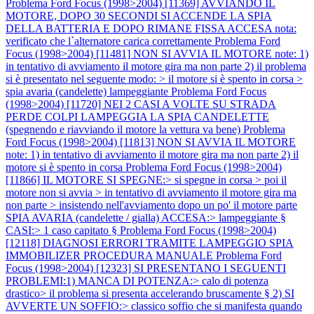
Problema Ford Focus (1998>2004) [11369] AVVIANDO IL
MOTORE, DOPO 30 SECONDI SI ACCENDE LA SPIA
DELLA BATTERIA E DOPO RIMANE FISSA ACCESA nota:
verificato che l`alternatore carica correttamente
Problema Ford
Focus (1998>2004) [11481] NON SI AVVIA IL MOTORE note: 1)
in tentativo di avviamento il motore gira ma non parte 2) il problema
si è presentato nel seguente modo: > il motore si è spento in corsa >
spia avaria (candelette) lampeggiante
Problema Ford Focus
(1998>2004) [11720] NEI 2 CASI A VOLTE SU STRADA
PERDE COLPI LAMPEGGIA LA SPIA CANDELETTE
(spegnendo e riavviando il motore la vettura va bene)
Problema
Ford Focus (1998>2004) [11813] NON SI AVVIA IL MOTORE
note: 1) in tentativo di avviamento il motore gira ma non parte 2) il
motore si è spento in corsa
Problema Ford Focus (1998>2004)
[11866] IL MOTORE SI SPEGNE:> si spegne in corsa > poi il
motore non si avvia > in tentativo di avviamento il motore gira ma
non parte > insistendo nell'avviamento dopo un po' il motore parte
SPIA AVARIA (candelette / gialla) ACCESA:> lampeggiante §
CASI:> 1 caso capitato §
Problema Ford Focus (1998>2004)
[12118] DIAGNOSI ERRORI TRAMITE LAMPEGGIO SPIA
IMMOBILIZER PROCEDURA MANUALE
Problema Ford
Focus (1998>2004) [12323] SI PRESENTANO I SEGUENTI
PROBLEMI:1) MANCA DI POTENZA:> calo di potenza
drastico> il problema si presenta accelerando bruscamente § 2) SI
AVVERTE UN SOFFIO:> classico soffio che si manifesta quando