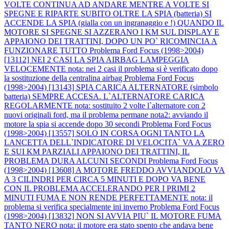
VOLTE CONTINUA AD ANDARE MENTRE A VOLTE SI
SPEGNE E RIPARTE SUBITO OLTRE LA SPIA (batteria) SI
ACCENDE LA SPIA (gialla con un ingranaggio e !) QUANDO IL
MOTORE SI SPEGNE SI AZZERANO I KM SUL DISPLAY E
APPAIONO DEI TRATTINI, DOPO UN PO` RICOMINCIA A
FUNZIONARE TUTTO
Problema Ford Focus (1998>2004)
[13112] NEI 2 CASI LA SPIA AIRBAG LAMPEGGIA
VELOCEMENTE nota: nei 2 casi il problema si è verificato dopo
la sostituzione della centralina airbag
Problema Ford Focus
(1998>2004) [13143] SPIA CARICA ALTERNATORE (simbolo
batteria) SEMPRE ACCESA. L`ALTERNATORE CARICA
REGOLARMENTE nota: sostituito 2 volte l`alternatore con 2
nuovi originali ford, ma il problema permane nota2: avviando il
motore la spia si accende dopo 30 secondi
Problema Ford Focus
(1998>2004) [13557] SOLO IN CORSA OGNI TANTO LA
LANCETTA DELL`INDICATORE DI VELOCITA` VA A ZERO
E SUI KM PARZIALI APPAIONO DEI TRATTINI, IL
PROBLEMA DURA ALCUNI SECONDI
Problema Ford Focus
(1998>2004) [13608] A MOTORE FREDDO AVVIANDOLO VA
A 3 CILINDRI PER CIRCA 5 MINUTI E DOPO VA BENE
CON IL PROBLEMA ACCELERANDO PER I PRIMI 2
MINUTI FUMA E NON RENDE PERFETTAMENTE nota: il
problema si verifica specialmente ini inverno
Problema Ford Focus
(1998>2004) [13832] NON SI AVVIA PIU` IL MOTORE FUMA
TANTO NERO nota: il motore era stato spento che andava bene