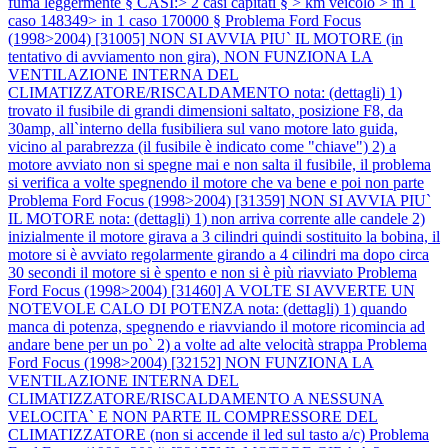
fuma leggermente § CASI:> 2 casi capitati § > km veicolo > in 1
caso 148349> in 1 caso 170000 §
Problema Ford Focus
(1998>2004) [31005] NON SI AVVIA PIU` IL MOTORE (in
tentativo di avviamento non gira), NON FUNZIONA LA
VENTILAZIONE INTERNA DEL
CLIMATIZZATORE/RISCALDAMENTO nota: (dettagli) 1)
trovato il fusibile di grandi dimensioni saltato, posizione F8, da
30amp, all`interno della fusibiliera sul vano motore lato guida,
vicino al parabrezza (il fusibile è indicato come "chiave") 2) a
motore avviato non si spegne mai e non salta il fusibile, il problema
si verifica a volte spegnendo il motore che va bene e poi non parte
Problema Ford Focus (1998>2004) [31359] NON SI AVVIA PIU`
IL MOTORE nota: (dettagli) 1) non arriva corrente alle candele 2)
inizialmente il motore girava a 3 cilindri quindi sostituito la bobina, il
motore si è avviato regolarmente girando a 4 cilindri ma dopo circa
30 secondi il motore si è spento e non si è più riavviato
Problema
Ford Focus (1998>2004) [31460] A VOLTE SI AVVERTE UN
NOTEVOLE CALO DI POTENZA nota: (dettagli) 1) quando
manca di potenza, spegnendo e riavviando il motore ricomincia ad
andare bene per un po` 2) a volte ad alte velocità strappa
Problema
Ford Focus (1998>2004) [32152] NON FUNZIONA LA
VENTILAZIONE INTERNA DEL
CLIMATIZZATORE/RISCALDAMENTO A NESSUNA
VELOCITA` E NON PARTE IL COMPRESSORE DEL
CLIMATIZZATORE (non si accende il led sul tasto a/c)
Problema