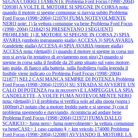
SEGNA CORRETTAMENTE
Problema Ford Focus (1998>2004)
[20938] A VOLTE IL MOTORE SI SPEGNE IN CORSA nota:
quando il motore si spegne comunque si riavvia subito
Problema
Ford Focus (1998>2004) [21076] FUMA NOTEVOLMENTE
NERO note: 1) la vettura comunque va bene
Problema Ford Focus
(1998>2004) [21842] SI PRESENTANO I SEGUENTI
PROBLEMI: 1) IL MOTORE SI SPEGNE IN CORSA 2) SPIA
AVARIA (simbolo ingranaggio gialla) ACCESA 3) SPIA AVARIA
(candelette gialla) ACCESA 4) SPIA AVARIA (motore gialla)
ACCESA nota: (dettagli) 1) quando il motore si spegne in corsa poi
non si avvia (in tentativo di avviamento non gira) 2) quando si
spegne in corsa salta il fusibile da 20 amp situato sul vano motore,
lato guida, di fianco alla batteria, sulla fusibiliera (sulla legenda il
fusibile viene indicato co
Problema Ford Focus (1998>2004)
[21877] NEI 2 CASI MANCA SEMPRE DI POTENZA
Problema
Ford Focus (1998>2004) [21953] SU STRADA SI AVVERTE UN
CALO DI POTENZA (va in recovery) E LAMPEGGIA LA SPIA
CANDELETTE, A VOLTE FUMA NOTEVOLMENTE NERO
nota: (dettagli) 1) il problema si verifica solo ad alta quota (sopra i
1600mt) 2) notato che a motore freddo parte e si spegne 3) con il
problema spegnendo e riavviando, ricomincia ad andare bene
Problema Ford Focus (1998>2004) [21972] FUMA DALLO
SCARICO:> fuma nero> fuma notevolmente> la vettura comunque
va beneCASI:> 1 caso capitato § > km veicolo 174000
Problema
Ford Focus (1998>2004) [22080] AVVIANDO IL MOTORE LA