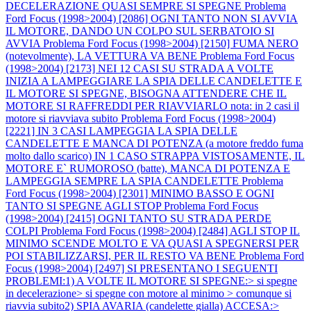
DECELERAZIONE QUASI SEMPRE SI SPEGNE
Problema
Ford Focus (1998>2004) [2086] OGNI TANTO NON SI AVVIA
IL MOTORE, DANDO UN COLPO SUL SERBATOIO SI
AVVIA
Problema Ford Focus (1998>2004) [2150] FUMA NERO
(notevolmente), LA VETTURA VA BENE
Problema Ford Focus
(1998>2004) [2173] NEI 12 CASI SU STRADA A VOLTE
INIZIA A LAMPEGGIARE LA SPIA DELLE CANDELETTE E
IL MOTORE SI SPEGNE, BISOGNA ATTENDERE CHE IL
MOTORE SI RAFFREDDI PER RIAVVIARLO nota: in 2 casi il
motore si riavviava subito
Problema Ford Focus (1998>2004)
[2221] IN 3 CASI LAMPEGGIA LA SPIA DELLE
CANDELETTE E MANCA DI POTENZA (a motore freddo fuma
molto dallo scarico) IN 1 CASO STRAPPA VISTOSAMENTE, IL
MOTORE E` RUMOROSO (batte), MANCA DI POTENZA E
LAMPEGGIA SEMPRE LA SPIA CANDELETTE
Problema
Ford Focus (1998>2004) [2301] MINIMO BASSO E OGNI
TANTO SI SPEGNE AGLI STOP
Problema Ford Focus
(1998>2004) [2415] OGNI TANTO SU STRADA PERDE
COLPI
Problema Ford Focus (1998>2004) [2484] AGLI STOP IL
MINIMO SCENDE MOLTO E VA QUASI A SPEGNERSI PER
POI STABILIZZARSI, PER IL RESTO VA BENE
Problema Ford
Focus (1998>2004) [2497] SI PRESENTANO I SEGUENTI
PROBLEMI:1) A VOLTE IL MOTORE SI SPEGNE:> si spegne
in decelerazione> si spegne con motore al minimo > comunque si
riavvia subito2) SPIA AVARIA (candelette gialla) ACCESA:>