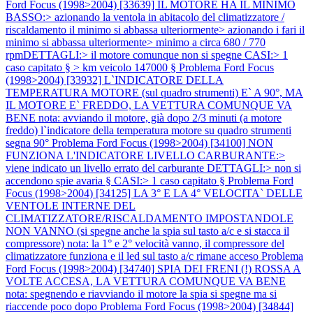
Ford Focus (1998>2004) [33639] IL MOTORE HA IL MINIMO
BASSO:> azionando la ventola in abitacolo del climatizzatore /
riscaldamento il minimo si abbassa ulteriormente> azionando i fari il
minimo si abbassa ulteriormente> minimo a circa 680 / 770
rpmDETTAGLI:> il motore comunque non si spegne CASI:> 1
caso capitato § > km veicolo 147000 §
Problema Ford Focus
(1998>2004) [33932] L`INDICATORE DELLA
TEMPERATURA MOTORE (sul quadro strumenti) E` A 90°, MA
IL MOTORE E` FREDDO, LA VETTURA COMUNQUE VA
BENE nota: avviando il motore, già dopo 2/3 minuti (a motore
freddo) l`indicatore della temperatura motore su quadro strumenti
segna 90°
Problema Ford Focus (1998>2004) [34100] NON
FUNZIONA L'INDICATORE LIVELLO CARBURANTE:>
viene indicato un livello errato del carburante DETTAGLI:> non si
accendono spie avaria § CASI:> 1 caso capitato §
Problema Ford
Focus (1998>2004) [34125] LA 3° E LA 4° VELOCITA` DELLE
VENTOLE INTERNE DEL
CLIMATIZZATORE/RISCALDAMENTO IMPOSTANDOLE
NON VANNO (si spegne anche la spia sul tasto a/c e si stacca il
compressore) nota: la 1° e 2° velocità vanno, il compressore del
climatizzatore funziona e il led sul tasto a/c rimane acceso
Problema
Ford Focus (1998>2004) [34740] SPIA DEI FRENI (!) ROSSA A
VOLTE ACCESA, LA VETTURA COMUNQUE VA BENE
nota: spegnendo e riavviando il motore la spia si spegne ma si
riaccende poco dopo
Problema Ford Focus (1998>2004) [34844]