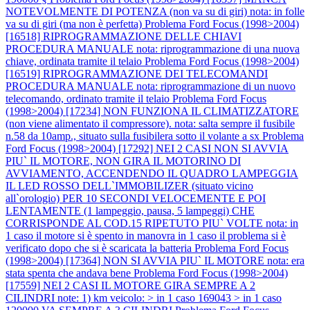
NOTEVOLMENTE DI POTENZA (non va su di giri) nota: in folle
va su di giri (ma non è perfetta)
Problema Ford Focus (1998>2004)
[16518] RIPROGRAMMAZIONE DELLE CHIAVI
PROCEDURA MANUALE nota: riprogrammazione di una nuova
chiave, ordinata tramite il telaio
Problema Ford Focus (1998>2004)
[16519] RIPROGRAMMAZIONE DEI TELECOMANDI
PROCEDURA MANUALE nota: riprogrammazione di un nuovo
telecomando, ordinato tramite il telaio
Problema Ford Focus
(1998>2004) [17234] NON FUNZIONA IL CLIMATIZZATORE
(non viene alimentato il compressore). nota: salta sempre il fusibile
n.58 da 10amp., situato sulla fusibilera sotto il volante a sx
Problema
Ford Focus (1998>2004) [17292] NEI 2 CASI NON SI AVVIA
PIU` IL MOTORE, NON GIRA IL MOTORINO DI
AVVIAMENTO, ACCENDENDO IL QUADRO LAMPEGGIA
IL LED ROSSO DELL`IMMOBILIZER (situato vicino
all`orologio) PER 10 SECONDI VELOCEMENTE E POI
LENTAMENTE (1 lampeggio, pausa, 5 lampeggi) CHE
CORRISPONDE AL COD.15 RIPETUTO PIU` VOLTE nota: in
1 caso il motore si è spento in manovra in 1 caso il problema si è
verificato dopo che si è scaricata la batteria
Problema Ford Focus
(1998>2004) [17364] NON SI AVVIA PIU` IL MOTORE nota: era
stata spenta che andava bene
Problema Ford Focus (1998>2004)
[17559] NEI 2 CASI IL MOTORE GIRA SEMPRE A 2
CILINDRI note: 1) km veicolo: > in 1 caso 169043 > in 1 caso