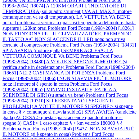
120000 VA SEMPRE A 3 CILINDRI
Problema Ford Focus
(1998>2004) [18074] A 120KM ORARI L`INDICATORE DI
TEMPERATURA (sul quadro strumenti) VA AL MAX (il motore
comunque non va su di temperatura), LA VETTURA VA BENE
nota: il problema si verifica a qualsiasi temperatura del motore, basta
superare i 120km orari
Problema Ford Focus (1998>2004) [18261]
NON FUNZIONA PIU` IL CLIMATIZZATORE, PREMENDO
IL TASTO A/C NON SI ACCENDE IL LED nota: non arriva
corrente al compressore
Problema Ford Focus (1998>2004) [18431]
SPIA AVARIA (motore gialla) SEMPRE ACCESA, LA
VETTURA COMUNQUE VA BENE
Problema Ford Focus
(1998>2004) [18480] A VOLTE SI SPEGNE IL MOTORE (si
verifica anche in decelerazione)
Problema Ford Focus (1998>2004)
[18651] NEI 2 CASI MANCA DI POTENZA
Problema Ford
Focus (1998>2004) [18665] NON SI AVVIA PIU` IL MOTORE
nota: il motore si è spento in corsa
Problema Ford Focus
(1998>2004) [19055] MINIMO INSTABILE, FATICA A
SCENDERE DI GIRI (su strada va bene)
Problema Ford Focus
(1998>2004) [19310] SI PRESENTANO I SEGUENTI
PROBLEMI:1) A VOLTE IL MOTORE SI SPEGNE:> si spegne
in corsa § > comunque si riavvia subito2) SPIA AVARIA (candelette
gialla) ACCESA:> questa spia si accende quando il motore si
spegne 3) CASI:> 1 caso capitato § > km veicolo 180000 § §
Problema Ford Focus (1998>2004) [19437] NON SI AVVIA PIU`
IL MOTORE (si è spento in corsa)
Problema Ford Focus