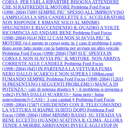
CORSA, PER FARLA RIPARTIRE BISOGNA ATTENDERE
CHE SI RAFFREDDI IL MOTORE
Problema Ford Focus
(1998>2004) [509] SEMPRE PIU` SPESSO ALL`IMPROVVISO
LAMPEGGIA LA SPIA CANDELETTE E L`ACCELERATORE
NON RISPONDE E RIMANE SOLO AL MINIMO,
SPEGNENDO E RIACCENDENDO IL QUADRO A VOLTE
RICOMINCIA AD ANDARE BENE
Problema Ford Focus
(1998>2004) [614] NEI 12 CASI NON SI AVVIA PIU` IL
MOTORE (si è spento in corsa) nota: in 1 caso il problema è sorto
dopo avere fatto ponte con la batteria per avviare un altro veicolo
Problema Ford Focus (1998>2004) [768] SI E` SPENTA IN
CORSA E NON SI AVVIA PIU` IL MOTORE, NON ARRIVA
CORRENTE ALLE CANDELE
Problema Ford Focus
(1998>2004) [845] IN PARTENZA LA VETTURA FUMA
NERO DALLO SCARICO E NON SUPERA I 100km.orari
FUMANDO SEMPRE
Problema Ford Focus (1998>2004) [1201]
SI PRESENTANO I SEGUENTI PROBLEMI:1) MANCA DI
POTENZA:> calo di potenza drastico § > il problema si presenta a
volte2) FUMA DALLO SCARICO:> fuma nero> fuma
notevolmente3) CASI:> 3 casi capitati §
Problema Ford Focus
(1998>2004) [1587] CHIUDENDO CON IL TELECOMANDO
LA VETTURA SI RIAPRE SUBITO DOPO
Problema Ford
Focus (1998>2004) [1894] MINIMO BASSO, SU STRADA VA
BENE ECCETTO QUANDO SI ATTIVA IL CLIMA, ALLORA
TENDE A MORIRE ARRIVANDO INVECE AGLI STOP IN