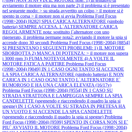
[7894] NON SI AVVIA IL MOTORE note: 1) in tentativo di
avviamento il motore gira ma non parte 2) il problema si è presentato
nel seguente modo: > su strada avvertito un colpo > il motore si è
spento in corsa > il motore non si avvia
Problema Ford Focus
(1998>2004) [8282] SPIA CARICA ALTERNATORE (simbolo
batteria) SEMPRE ACCESA. L`ALTERNATORE CARICA
REGOLARMENTE nota: sostituito l`alternatore con uno
rigenerato, il problema permane nota2: avviando il motore la spia si
accende dopo 30 secondi
Problema Ford Focus (1998>2004) [8854]
SI PRESENTANO I SEGUENTI PROBLEMI: 1) IL MOTORE
SBORBOTTA 2) MANCA DI POTENZA: > il motore non supera
i 3000 rpm 3) FUMA NOTEVOLMENTE 4) A VOLTE IL
MOTORE FATICA A PARTIRE
Problema Ford Focus
(1998>2004) [9049] IN 1 CASO OGNI TANTO SI ACCENDE
LA SPIA CARICA ALTERNATORE (simbolo batteria) E NON
CARICA IN 1 CASO OGNI TANTO L`ALTERNATORE E`
RUMOROSO E HA UNA CARICA ELEVATA (16/17v)
Problema Ford Focus (1998>2004) [9554] IN 1 CASO SU
STRADA STRATTONA E LAMPEGGIA SEMPRE LA SPIA
CANDELETTE (spegnendo e riaccendendo il quadro la spia si
spegne) IN 1 CASO A VOLTE SU STRADA IN PRETESA HA
UN VUOTO E SI ACCENDE LA SPIA CANDELETTE
(spegnendo e riaccendendo il quadro la spia si spegne)
Problema
Ford Focus (1998>2004) [9599] SPENTO IN CORSA NON SI E`
PIU` AVVIATO IL MOTORE
Problema Ford Focus (1998>2004)