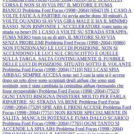
CORSA E NON SI AVVIA PIU' IL MOTORE E FUMA
BIANCO
Problema Ford Focus (1998>2004) [6942] IN 1 CASO A
VOLTE FATICA A PARTIRE (si avvia anche dopo 30 minuti). A
VOLTE QUANDO SI AVVIA GIRA MALE E HA IL MINIMO
BASSO, NON RISPONDE L`ACCELERATORE (ogni tanto su
strada va bene) IN 1 CASO A VOLTE SU STRADA STRAPPA,
FUMA NERO (non va su di giri). IL MOTORE SI AVVIA
SENZA PROBLEMI
Problema Ford Focus (1998>2004) [6986]
NON FUNZIONANO LE LUCI DI POSIZIONE, NON SI
ACCENDONO LE LUCI SUL CRUSCOTTO E QUELLE
SULLA TARGA. SALTA CONTINUAMENTE IL FUSIBILE
DELLE LUCI DI POSIZIONI, SITUATO SOTTO IL VOLANTE
Problema Ford Focus (1998>2004) [7110] NEI 3 CASI SPIA
AIRBAG SEMPRE ACCESA nota: nei 3 casi la spia si è accesa
dopo un urto dove sono scoppiati degli airbag che sono stati
sostituiti, non è stata cambiata la centralina airbag (pensando che
fosse recuperabile)
Problema Ford Focus (1998>2004) [7523]
OGNI TANTO BISOGNA INSISTERE MOLTO PER FARLA
RIPARTIRE, SU STRADA VA BENE
Problema Ford Focus
(1998>2004) [7529] SPIE ABS E FRENI ACCESE
Problema Ford
Focus (1998>2004) [7751] NON RENDE SPECIALMENTE IN
SALITA, MANCA DI POTENZA E FUMA DALLO SCARICO
Problema Ford Focus (1998>2004) [7765] OGNI TANTO SI
ACCENDE LA SPIA ABS
Problema Ford Focus (1998>2004)