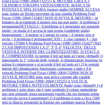
Ford Focus (1998>2004) [32155] IL MOTORE GIRA A 3
CILINDRI E STRAPPA VISTOSAMENTE, MANCA DI
POTENZA E SPIA AVARIA (motore gialla) SEMPRE ACCESA
nota: notato un fischio provenire da una cinghia
Problema Ford
Focus (1998>2004) [32401] NON SI AVVIA IL MOTORE:> in
tentativo di avviamento il motore gira ma non parte> il problema è
permanenteDETTAGLI:> il problema si è presentato nel seguente
modo> su strada si è accesa la spia avaria (candelette gialla)
lampeggiante > il motore si è spento in corsa > il motore non si
avvia > il problema è permanenteCASI:> 1 caso capitato § > km
veicolo 137000 §
Problema Ford Focus (1998>2004) [32427] NEI
2 CASI IMPOSTANDO LA 2°, 3° E 4° VELOCITA` DELLE
VENTOLE INTERNE DEL CLIMATIZZATORE, SI STACCA
IL COMPRESSORE (si spegne il led sul tasto a/c) nota: (dettagli) 1)
impostando la 1° velocità delle ventole, il climatizzatore funziona (si
aziona il compressore e si accende il led sul tasto a/c) 2) le ventole
interne del climatizzatore funzionano comunque a tutte e 4 le
velocità
Problema Ford Focus (1998>2004) [32894] NON SI
AVVIA IL MOTORE nota: non arriva corrente alle candele
Problema Ford Focus (1998>2004) [33525] A VOLTE IL
MOTORE VIBRA NOTEVOLMENTE (batte) nota: (dettaglI) 1) il
problema è sorto dopo che è stato sostituito il volano mettendone
uno non originale senza parastrappi (quello che era montato prima
sul veicolo aveva il parastrappi) 2) il problema si nota a circa 1500
rpm in rilascio premendo la frizione per cambiare marcia
Problema