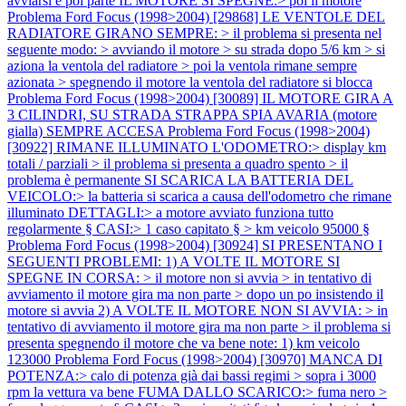
avviarsi e poi parte IL MOTORE SI SPEGNE:> poi il motore
Problema Ford Focus (1998>2004) [29868] LE VENTOLE DEL
RADIATORE GIRANO SEMPRE: > il problema si presenta nel
seguente modo: > avviando il motore > su strada dopo 5/6 km > si
aziona la ventola del radiatore > poi la ventola rimane sempre
azionata > spegnendo il motore la ventola del radiatore si blocca
Problema Ford Focus (1998>2004) [30089] IL MOTORE GIRA A
3 CILINDRI, SU STRADA STRAPPA SPIA AVARIA (motore
gialla) SEMPRE ACCESA
Problema Ford Focus (1998>2004)
[30922] RIMANE ILLUMINATO L'ODOMETRO:> display km
totali / parziali > il problema si presenta a quadro spento > il
problema è permanente SI SCARICA LA BATTERIA DEL
VEICOLO:> la batteria si scarica a causa dell'odometro che rimane
illuminato DETTAGLI:> a motore avviato funziona tutto
regolarmente § CASI:> 1 caso capitato § > km veicolo 95000 §
Problema Ford Focus (1998>2004) [30924] SI PRESENTANO I
SEGUENTI PROBLEMI: 1) A VOLTE IL MOTORE SI
SPEGNE IN CORSA: > il motore non si avvia > in tentativo di
avviamento il motore gira ma non parte > dopo un po insistendo il
motore si avvia 2) A VOLTE IL MOTORE NON SI AVVIA: > in
tentativo di avviamento il motore gira ma non parte > il problema si
presenta spegnendo il motore che va bene note: 1) km veicolo
123000
Problema Ford Focus (1998>2004) [30970] MANCA DI
POTENZA:> calo di potenza già dai bassi regimi > sopra i 3000
rpm la vettura va bene FUMA DALLO SCARICO:> fuma nero >