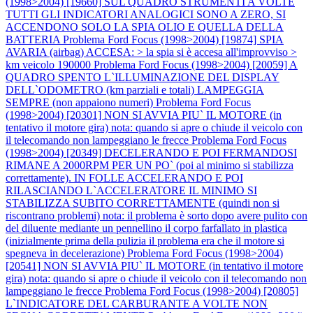
(1998>2004) [19660] SUL QUADRO STRUMENTI A VOLTE
TUTTI GLI INDICATORI ANALOGICI SONO A ZERO, SI
ACCENDONO SOLO LA SPIA OLIO E QUELLA DELLA
BATTERIA
Problema Ford Focus (1998>2004) [19874] SPIA
AVARIA (airbag) ACCESA: > la spia si è accesa all'improvviso >
km veicolo 190000
Problema Ford Focus (1998>2004) [20059] A
QUADRO SPENTO L`ILLUMINAZIONE DEL DISPLAY
DELL`ODOMETRO (km parziali e totali) LAMPEGGIA
SEMPRE (non appaiono numeri)
Problema Ford Focus
(1998>2004) [20301] NON SI AVVIA PIU` IL MOTORE (in
tentativo il motore gira) nota: quando si apre o chiude il veicolo con
il telecomando non lampeggiano le frecce
Problema Ford Focus
(1998>2004) [20349] DECELERANDO E POI FERMANDOSI
RIMANE A 2000RPM PER UN PO` (poi al minimo si stabilizza
correttamente). IN FOLLE ACCELERANDO E POI
RILASCIANDO L`ACCELERATORE IL MINIMO SI
STABILIZZA SUBITO CORRETTAMENTE (quindi non si
riscontrano problemi) nota: il problema è sorto dopo avere pulito con
del diluente mediante un pennellino il corpo farfallato in plastica
(inizialmente prima della pulizia il problema era che il motore si
spegneva in decelerazione)
Problema Ford Focus (1998>2004)
[20541] NON SI AVVIA PIU` IL MOTORE (in tentativo il motore
gira) nota: quando si apre o chiude il veicolo con il telecomando non
lampeggiano le frecce
Problema Ford Focus (1998>2004) [20805]
L`INDICATORE DEL CARBURANTE A VOLTE NON