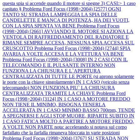
questa spia si accende quando il motore si spegne 3) CASI:> 1 caso
capitato §
Problema Ford Focus (1998>2004) [2577] OGNI
TANTO SU STRADA LAMPEGGIA LA SPIA DELLE
CANDELETTE E MANCA DI POTENZA, HA DEI VUOTI,
CON LA SPIA SPENTA VA BENE
Problema Ford Focus
(1998>2004) [2661] AVVIANDO IL MOTORE SI AZIONA LA
VENTOLA DI RAFFREDDAMENTO DEL RADIATORE E
RIMANE SEMPRE ACCESA, NESSUNA SPIA ACCESA SUL
CRUSCOTTO
Problema Ford Focus (1998>2004) [2744] SPIA
AVARIA A VOLTE ACCESA E LA VETTURA VA BENE
Problema Ford Focus (1998>2004) [3008] IN 2 CASI CON IL
TELECOMANDO E IL PULSANTE INTERNO NON
FUNZIONA LA CHIUSURA E L`APERTURA
CENTRALIZZATA DI TUTTE LE PORTE (si aprono solamente
le porte con la chiave singolarmente) IN 1 CASO (veicolo senza
telecomando) NON FUNZIONA PIU` LA CHIUSURA
CENTRALIZZATA TRAMITE LA CHIAVE
Problema Ford
Focus (1998>2004) [3124] IN 1 CASO A MOTORE FREDDO
NON TIENE IL MINIMO, BISOGNA TENERLA
ACCELERATA IN 1 CASO MINIMO BASSO 700rpm, TENDE
A SPEGNERSI E AGLI STOP MUORE, RIPARTE SUBITO IN
1 CASO FATICA MOLTO A PARTIRE A MOTORE FREDDO,
A VOLTE NON PARTE nota: accelerando si notava sul corpo
farfallato che la farfalla rimaneva bloccata in varie posizioni
Problema Ford Focus (1998>2004) [3767] SU STRADA NON