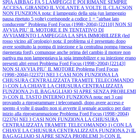
SPIA AIRBAG FA 5 LAMPEGGI E POI RIMANE SEMPRE
ACCESA. GIRANDO IL VOLANTE A VOLTE IL CLACSON
NON FUNZIONA nota: il lampeggio della spia (un lampeggio
pausa ripetuto 5 volte) corrisponde a codice 1 = "airbag lato
conducente"
Problema Ford Focus (1998>2004) [22110] NON SI
AVVIA PIU` IL MOTORE E IN TENTATIVO DI
AVVIAMENTO LAMPEGGIA LA SPIA IMMOBILIZER (led
rosso vicino all`orologio) nota: il problema si è presentato dopo
avere sostituito la pompa di iniezione e la centralina pompa (messa
rigenerata ford), comunque anche prima del cambio il motore non
partiva ma non lampeggiava la spia immobilizer e su iniezione erano
presenti altri errori
Problema Ford Focus (1998>2004) [22143]
NON SI AVVIA PIU` IL MOTORE
Problema Ford Focus
(1998>2004) [22372] NEI 3 CASI NON FUNZIONA LA
CHIUSURA CENTRALIZZATA TRAMITE TELECOMANDO
1) CON LA CHIAVE LA CHIUSURA CENTRALIZZATA
FUNZIONA 2) IL BAGAGLIAIO SI APRE SENZA PROBLEMI
3) CON IL TASTO INTERNO FUNZIONA nota: nei 3 casi
provando a riprogrammare i telecomandi, dopo avere acceso e
spento 4 volte il quadro non si avverte il segnale acustico per dare
inizio alla riprogrammazione
Problema Ford Focus (1998>2004)
[22376] NEI 3 CASI NON FUNZIONA LA CHIUSURA
CENTRALIZZATA TRAMITE TELECOMANDO 1) CON LA
CHIAVE LA CHIUSURA CENTRALIZZATA FUNZIONA 2) IL
BAGAGLIAIO SI APRE SENZA PROBLEMI 3) CON IL