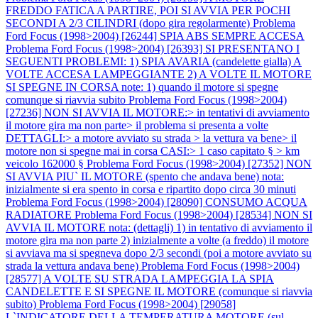
FREDDO FATICA A PARTIRE, POI SI AVVIA PER POCHI
SECONDI A 2/3 CILINDRI (dopo gira regolarmente)
Problema
Ford Focus (1998>2004) [26244] SPIA ABS SEMPRE ACCESA
Problema Ford Focus (1998>2004) [26393] SI PRESENTANO I
SEGUENTI PROBLEMI: 1) SPIA AVARIA (candelette gialla) A
VOLTE ACCESA LAMPEGGIANTE 2) A VOLTE IL MOTORE
SI SPEGNE IN CORSA note: 1) quando il motore si spegne
comunque si riavvia subito
Problema Ford Focus (1998>2004)
[27236] NON SI AVVIA IL MOTORE:> in tentativi di avviamento
il motore gira ma non parte> il problema si presenta a volte
DETTAGLI:> a motore avviato su strada > la vettura va bene> il
motore non si spegne mai in corsa CASI:> 1 caso capitato § > km
veicolo 162000 §
Problema Ford Focus (1998>2004) [27352] NON
SI AVVIA PIU` IL MOTORE (spento che andava bene) nota:
inizialmente si era spento in corsa e ripartito dopo circa 30 minuti
Problema Ford Focus (1998>2004) [28090] CONSUMO ACQUA
RADIATORE
Problema Ford Focus (1998>2004) [28534] NON SI
AVVIA IL MOTORE nota: (dettagli) 1) in tentativo di avviamento il
motore gira ma non parte 2) inizialmente a volte (a freddo) il motore
si avviava ma si spegneva dopo 2/3 secondi (poi a motore avviato su
strada la vettura andava bene)
Problema Ford Focus (1998>2004)
[28577] A VOLTE SU STRADA LAMPEGGIA LA SPIA
CANDELETTE E SI SPEGNE IL MOTORE (comunque si riavvia
subito)
Problema Ford Focus (1998>2004) [29058]
L`INDICATORE DELLA TEMPERATURA MOTORE (sul