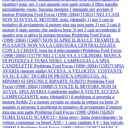
ripartire) nota: nei 3 casi quando non parte notato il filtro gasolio
parzialmente vuoto, bisogna riempire l`impianto per avviare il
motore
Problema Ford Focus (1998>2004) [15651] NEI 3 CASI
NON SI AVVIA IL MOTORE nota: (dettagli) 1) nei 3 casi in
tentativo di avviamento il motore gira ma non parte 2) nei 3 casi il
motore è stato spento che andava bene 3) nei 3 casi accendendo il
quadro non si attiva la pompa benzina
Problema Ford Focus
(1998>2004) [15687] NON SI APRE IL BAULE TRAMITE IL
PULSANTE NON VA LA CHIUSURA CENTRALIZZATA
CON LA CHIAVE (non ha il telecomando)
Problema Ford Focus
(1998>2004) [15779] NEI 2 CASI VA A 3 CILINDRI, MANCA
DI POTENZA E FUMA NERO. LAMPEGGIA LA SPIA
CANDELETTE
Problema Ford Focus (1998>2004) [15957] SPIA
AVARIA (motore gialla) ACCESA. A VELOCITA` COSTANTE
VA SU E GIU` DI GIRI IN PRATICA ONDEGGIA. AL
MINIMO SI SPEGNE E RIPARTE SUBITO
Problema Ford
Focus (1998>2004) [16088] A VOLTE IL MOTORE NON SI
AVVIA, SPIA AVARIA (candelette gialla) A VOLTE ACCESA
LAMPEGGIANTE nota: (dettagli)1) il problema si presenta a
motore freddo 2) a motore avviato su strada la vettura va bene 3)
quando si presenta il problema in tentativo di avviamento il motore
gira ma non parte
Problema Ford Focus (1998>2004) [16263]
FUMA DALLO SCARICO:> fuma nero> fuma notevolmente> la
vettura comunque va beneCASI:> 1 caso capitato § § > km veicolo
190000 §
Problema Ford Focus (1998>2004) [16397] MANCA