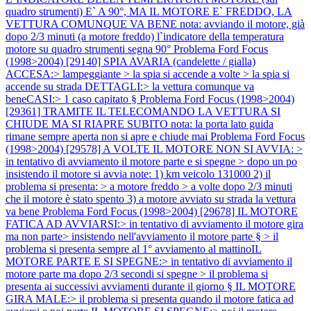
quadro strumenti) E` A 90°, MA IL MOTORE E` FREDDO, LA
VETTURA COMUNQUE VA BENE nota: avviando il motore, già
dopo 2/3 minuti (a motore freddo) l`indicatore della temperatura
motore su quadro strumenti segna 90°
Problema Ford Focus
(1998>2004) [29140] SPIA AVARIA (candelette / gialla)
ACCESA:> lampeggiante > la spia si accende a volte > la spia si
accende su strada DETTAGLI:> la vettura comunque va
beneCASI:> 1 caso capitato §
Problema Ford Focus (1998>2004)
[29361] TRAMITE IL TELECOMANDO LA VETTURA SI
CHIUDE MA SI RIAPRE SUBITO nota: la porta lato guida
rimane sempre aperta non si apre e chiude mai
Problema Ford Focus
(1998>2004) [29578] A VOLTE IL MOTORE NON SI AVVIA: >
in tentativo di avviamento il motore parte e si spegne > dopo un po
insistendo il motore si avvia note: 1) km veicolo 131000 2) il
problema si presenta: > a motore freddo > a volte dopo 2/3 minuti
che il motore è stato spento 3) a motore avviato su strada la vettura
va bene
Problema Ford Focus (1998>2004) [29678] IL MOTORE
FATICA AD AVVIARSI:> in tentativo di avviamento il motore gira
ma non parte> insistendo nell'avviamento il motore parte § > il
problema si presenta sempre al 1° avviamento al mattinoIL
MOTORE PARTE E SI SPEGNE:> in tentativo di avviamento il
motore parte ma dopo 2/3 secondi si spegne > il problema si
presenta ai successivi avviamenti durante il giorno § IL MOTORE
GIRA MALE:> il problema si presenta quando il motore fatica ad