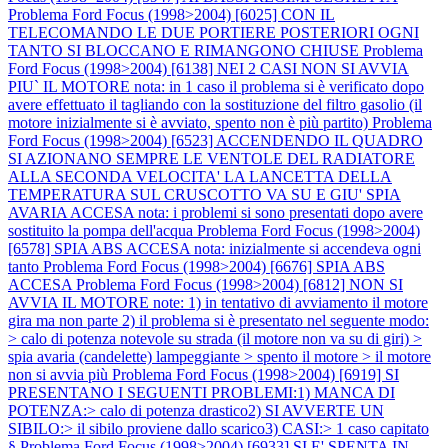
Problema Ford Focus (1998>2004) [6025] CON IL
TELECOMANDO LE DUE PORTIERE POSTERIORI OGNI
TANTO SI BLOCCANO E RIMANGONO CHIUSE
Problema
Ford Focus (1998>2004) [6138] NEI 2 CASI NON SI AVVIA
PIU` IL MOTORE nota: in 1 caso il problema si è verificato dopo
avere effettuato il tagliando con la sostituzione del filtro gasolio (il
motore inizialmente si è avviato, spento non è più partito)
Problema
Ford Focus (1998>2004) [6523] ACCENDENDO IL QUADRO
SI AZIONANO SEMPRE LE VENTOLE DEL RADIATORE
ALLA SECONDA VELOCITA' LA LANCETTA DELLA
TEMPERATURA SUL CRUSCOTTO VA SU E GIU' SPIA
AVARIA ACCESA nota: i problemi si sono presentati dopo avere
sostituito la pompa dell'acqua
Problema Ford Focus (1998>2004)
[6578] SPIA ABS ACCESA nota: inizialmente si accendeva ogni
tanto
Problema Ford Focus (1998>2004) [6676] SPIA ABS
ACCESA
Problema Ford Focus (1998>2004) [6812] NON SI
AVVIA IL MOTORE note: 1) in tentativo di avviamento il motore
gira ma non parte 2) il problema si è presentato nel seguente modo:
> calo di potenza notevole su strada (il motore non va su di giri) >
spia avaria (candelette) lampeggiante > spento il motore > il motore
non si avvia più
Problema Ford Focus (1998>2004) [6919] SI
PRESENTANO I SEGUENTI PROBLEMI:1) MANCA DI
POTENZA:> calo di potenza drastico2) SI AVVERTE UN
SIBILO:> il sibilo proviene dallo scarico3) CASI:> 1 caso capitato
§
Problema Ford Focus (1998>2004) [6933] SI E' SPENTA IN