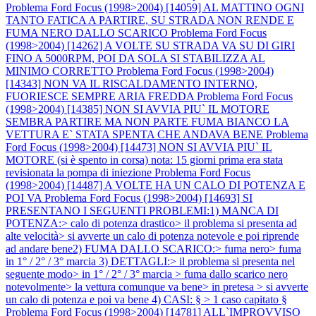
Problema Ford Focus (1998>2004) [14059] AL MATTINO OGNI
TANTO FATICA A PARTIRE, SU STRADA NON RENDE E
FUMA NERO DALLO SCARICO
Problema Ford Focus
(1998>2004) [14262] A VOLTE SU STRADA VA SU DI GIRI
FINO A 5000RPM, POI DA SOLA SI STABILIZZA AL
MINIMO CORRETTO
Problema Ford Focus (1998>2004)
[14343] NON VA IL RISCALDAMENTO INTERNO,
FUORIESCE SEMPRE ARIA FREDDA
Problema Ford Focus
(1998>2004) [14385] NON SI AVVIA PIU` IL MOTORE
SEMBRA PARTIRE MA NON PARTE FUMA BIANCO LA
VETTURA E` STATA SPENTA CHE ANDAVA BENE
Problema
Ford Focus (1998>2004) [14473] NON SI AVVIA PIU` IL
MOTORE (si è spento in corsa) nota: 15 giorni prima era stata
revisionata la pompa di iniezione
Problema Ford Focus
(1998>2004) [14487] A VOLTE HA UN CALO DI POTENZA E
POI VA
Problema Ford Focus (1998>2004) [14693] SI
PRESENTANO I SEGUENTI PROBLEMI:1) MANCA DI
POTENZA:> calo di potenza drastico> il problema si presenta ad
alte velocità> si avverte un calo di potenza notevole e poi riprende
ad andare bene2) FUMA DALLO SCARICO:> fuma nero> fuma
in 1° / 2° / 3° marcia 3) DETTAGLI:> il problema si presenta nel
seguente modo> in 1° / 2° / 3° marcia > fuma dallo scarico nero
notevolmente> la vettura comunque va bene> in pretesa > si avverte
un calo di potenza e poi va bene 4) CASI: § > 1 caso capitato §
Problema Ford Focus (1998>2004) [14781] ALL`IMPROVVISO