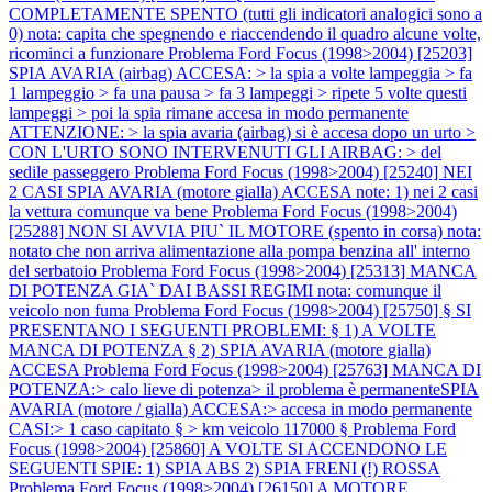
COMPLETAMENTE SPENTO (tutti gli indicatori analogici sono a
0) nota: capita che spegnendo e riaccendendo il quadro alcune volte,
ricominci a funzionare
Problema Ford Focus (1998>2004) [25203]
SPIA AVARIA (airbag) ACCESA: > la spia a volte lampeggia > fa
1 lampeggio > fa una pausa > fa 3 lampeggi > ripete 5 volte questi
lampeggi > poi la spia rimane accesa in modo permanente
ATTENZIONE: > la spia avaria (airbag) si è accesa dopo un urto >
CON L'URTO SONO INTERVENUTI GLI AIRBAG: > del
sedile passeggero
Problema Ford Focus (1998>2004) [25240] NEI
2 CASI SPIA AVARIA (motore gialla) ACCESA note: 1) nei 2 casi
la vettura comunque va bene
Problema Ford Focus (1998>2004)
[25288] NON SI AVVIA PIU` IL MOTORE (spento in corsa) nota:
notato che non arriva alimentazione alla pompa benzina all' interno
del serbatoio
Problema Ford Focus (1998>2004) [25313] MANCA
DI POTENZA GIA` DAI BASSI REGIMI nota: comunque il
veicolo non fuma
Problema Ford Focus (1998>2004) [25750] § SI
PRESENTANO I SEGUENTI PROBLEMI: § 1) A VOLTE
MANCA DI POTENZA § 2) SPIA AVARIA (motore gialla)
ACCESA
Problema Ford Focus (1998>2004) [25763] MANCA DI
POTENZA:> calo lieve di potenza> il problema è permanenteSPIA
AVARIA (motore / gialla) ACCESA:> accesa in modo permanente
CASI:> 1 caso capitato § > km veicolo 117000 §
Problema Ford
Focus (1998>2004) [25860] A VOLTE SI ACCENDONO LE
SEGUENTI SPIE: 1) SPIA ABS 2) SPIA FRENI (!) ROSSA
Problema Ford Focus (1998>2004) [26150] A MOTORE