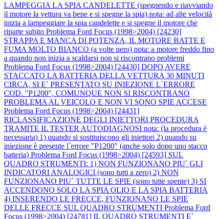
LAMPEGGIA LA SPIA CANDELETTE (spegnendo e riavviando
il motore la vettura va bene e si spegne la spia) nota: ad alte velocità
inizia a lampeggiare la spia candelette e si spegne il motore che
riparte subito
Problema Ford Focus (1998>2004) [24230]
STRAPPA E MANCA DI POTENZA, IL MOTORE BATTE E
FUMA MOLTO BIANCO (a volte nero) nota: a motore freddo fino
a quando non inizia a scaldarsi non si riscontrano problemi
Problema Ford Focus (1998>2004) [24430] DOPO AVERE
STACCATO LA BATTERIA DELLA VETTURA 30 MINUTI
CIRCA, SI E` PRESENTATO SU INIEZIONE L`ERRORE
COD. "P1200", COMUNQUE NON SI RISCONTRANO
PROBLEMA AL VEICOLO E NON VI SONO SPIE ACCESE
Problema Ford Focus (1998>2004) [24431]
RICLASSIFICAZIONE DEGLI INIETTORI PROCEDURA
TRAMITE IL TESTER AUTODIAGNOSI nota: (la procedura è
necessaria) 1) quando si sostituiscono gli iniettori 2) quando su
iniezione è presente l`errore "P1200" (anche solo dopo uno stacco
batteria)
Problema Ford Focus (1998>2004) [24593] SUL
QUADRO STRUMENTI: 1) NON FUNZIONANO PIU` GLI
INDICATORI ANALOGICI (sono tutti a zero) 2) NON
FUNZIONANO PIU` TUTTE LE SPIE (sono tutte spente) 3) SI
ACCENDONO SOLO LA SPIA OLIO E LA SPIA BATTERIA
4) INSERENDO LE FRECCE, FUNZIONANO LE SPIE
DELLE FRECCE SUL QUADRO STRUMENTI
Problema Ford
Focus (1998>2004) [24781] IL QUADRO STRUMENTI E`