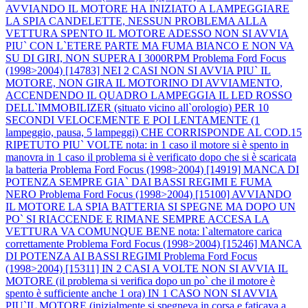
AVVIANDO IL MOTORE HA INIZIATO A LAMPEGGIARE
LA SPIA CANDELETTE, NESSUN PROBLEMA ALLA
VETTURA SPENTO IL MOTORE ADESSO NON SI AVVIA
PIU` CON L`ETERE PARTE MA FUMA BIANCO E NON VA
SU DI GIRI, NON SUPERA I 3000RPM
Problema Ford Focus
(1998>2004) [14783] NEI 2 CASI NON SI AVVIA PIU` IL
MOTORE, NON GIRA IL MOTORINO DI AVVIAMENTO,
ACCENDENDO IL QUADRO LAMPEGGIA IL LED ROSSO
DELL`IMMOBILIZER (situato vicino all`orologio) PER 10
SECONDI VELOCEMENTE E POI LENTAMENTE (1
lampeggio, pausa, 5 lampeggi) CHE CORRISPONDE AL COD.15
RIPETUTO PIU` VOLTE nota: in 1 caso il motore si è spento in
manovra in 1 caso il problema si è verificato dopo che si è scaricata
la batteria
Problema Ford Focus (1998>2004) [14919] MANCA DI
POTENZA SEMPRE GIA` DAI BASSI REGIMI E FUMA
NERO
Problema Ford Focus (1998>2004) [15100] AVVIANDO
IL MOTORE LA SPIA BATTERIA SI SPEGNE MA DOPO UN
PO` SI RIACCENDE E RIMANE SEMPRE ACCESA LA
VETTURA VA COMUNQUE BENE nota: l`alternatore carica
correttamente
Problema Ford Focus (1998>2004) [15246] MANCA
DI POTENZA AI BASSI REGIMI
Problema Ford Focus
(1998>2004) [15311] IN 2 CASI A VOLTE NON SI AVVIA IL
MOTORE (il problema si verifica dopo un po` che il motore è
spento è sufficiente anche 1 ora) IN 1 CASO NON SI AVVIA
PIU`IL MOTORE (inizialmente si spegneva in corsa e faticava a