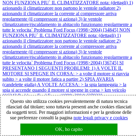
NON FUNZIONA PIU` IL CLIMATIZZATORE nota: (dettagli) 1)
azionando il climatizzatore non partono le ventole radiatore 2)
azionando il climatizzatore la corrente al compressore arriva
regolarmente (il compressore si aziona) 3) le ventole
climatizzatore/riscaldamento in abitacolo funzionano regolarmente a
tutte le velocita`
Problema Ford Focus (1998>2004) [34845] NON
FUNZIONA PIU` IL CLIMATIZZATORE nota: (dettagli) 1)
azionando il climatizzatore non partono le ventole radiatore 2)
azionando il climatizzatore la corrente al compressore arriva
regolarmente (il compressore si aziona) 3) le ventole
climatizzatore/riscaldamento in abitacolo funzionano regolarmente a
tutte le velocita`
Problema Ford Focus (1998>2004) [36745] SI
PRESENTANO I SEGUENTI PROBLEMI: 1) A VOLTE IL
MOTORE SI SPEGNE IN CORSA: > a volte il motore si riavvia
subito > a volte il motore fatica a partire 2) SPIA AVARIA
(candelette gialla) A VOLTE ACCESA: > la spia lampeggia > la
spia si accende quando il motore si spegne in corsa > km veicolo
116243
Problema Ford Focus (1998>2004) [37032]
IMPOSTANDO LA 3° E LA 4° VELOCITA` DELLA
Questo sito utilizza cookies prevalentemente di natura tecnica
VENTOLA IN ABITACOLO SI SPEGNE IL
rilasciati dal titolare; sono tuttavia presenti anche cookies rilasciati
CLIMATIZZATORE (si spegne la spia sul tasto A/C) e non
da soggetti terzi. Per maggiori informazioni e per la gestione delle
funziona la ventola in abitacolo nota: impostando la 1° e la 2°
sue preferenze consulti la pagina
note legali privacy e cookies
velocità della ventola in abitacolo > il climatizzatore funziona >
rimane il led acceso sul tasto A/C > la ventola in abitacolo funziona
OK, ho capito
Problema Ford Focus (1998>2004) [37226] SI PRESENTANO I