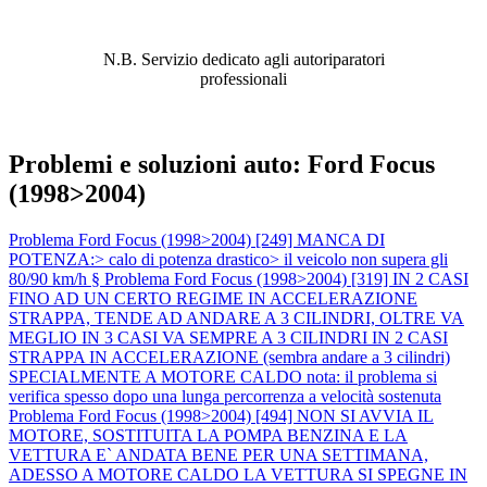
ABBIAMO LA SOLUZIONE AL
PROBLEMA!
N.B. Servizio dedicato agli autoriparatori
professionali
Problemi e soluzioni auto: Ford Focus
(1998>2004)
Problema Ford Focus (1998>2004) [249] MANCA DI
POTENZA:> calo di potenza drastico> il veicolo non supera gli
80/90 km/h §
Problema Ford Focus (1998>2004) [319] IN 2 CASI
FINO AD UN CERTO REGIME IN ACCELERAZIONE
STRAPPA, TENDE AD ANDARE A 3 CILINDRI, OLTRE VA
MEGLIO IN 3 CASI VA SEMPRE A 3 CILINDRI IN 2 CASI
STRAPPA IN ACCELERAZIONE (sembra andare a 3 cilindri)
SPECIALMENTE A MOTORE CALDO nota: il problema si
verifica spesso dopo una lunga percorrenza a velocità sostenuta
Problema Ford Focus (1998>2004) [494] NON SI AVVIA IL
MOTORE, SOSTITUITA LA POMPA BENZINA E LA
VETTURA E` ANDATA BENE PER UNA SETTIMANA,
ADESSO A MOTORE CALDO LA VETTURA SI SPEGNE IN