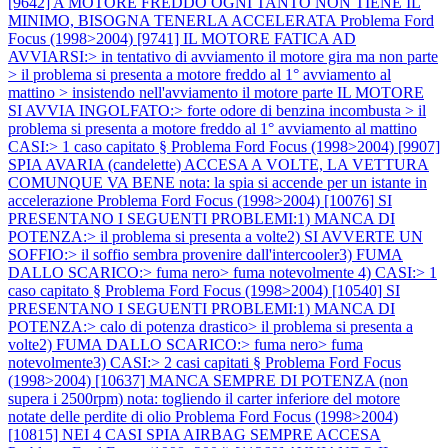
[9642] A MOTORE FREDDO OGNI TANTO NON TIENE IL
MINIMO, BISOGNA TENERLA ACCELERATA
Problema Ford
Focus (1998>2004) [9741] IL MOTORE FATICA AD
AVVIARSI:> in tentativo di avviamento il motore gira ma non parte
> il problema si presenta a motore freddo al 1° avviamento al
mattino > insistendo nell'avviamento il motore parte IL MOTORE
SI AVVIA INGOLFATO:> forte odore di benzina incombusta > il
problema si presenta a motore freddo al 1° avviamento al mattino
CASI:> 1 caso capitato §
Problema Ford Focus (1998>2004) [9907]
SPIA AVARIA (candelette) ACCESA A VOLTE, LA VETTURA
COMUNQUE VA BENE nota: la spia si accende per un istante in
accelerazione
Problema Ford Focus (1998>2004) [10076] SI
PRESENTANO I SEGUENTI PROBLEMI:1) MANCA DI
POTENZA:> il problema si presenta a volte2) SI AVVERTE UN
SOFFIO:> il soffio sembra provenire dall'intercooler3) FUMA
DALLO SCARICO:> fuma nero> fuma notevolmente 4) CASI:> 1
caso capitato §
Problema Ford Focus (1998>2004) [10540] SI
PRESENTANO I SEGUENTI PROBLEMI:1) MANCA DI
POTENZA:> calo di potenza drastico> il problema si presenta a
volte2) FUMA DALLO SCARICO:> fuma nero> fuma
notevolmente3) CASI:> 2 casi capitati §
Problema Ford Focus
(1998>2004) [10637] MANCA SEMPRE DI POTENZA (non
supera i 2500rpm) nota: togliendo il carter inferiore del motore
notate delle perdite di olio
Problema Ford Focus (1998>2004)
[10815] NEI 4 CASI SPIA AIRBAG SEMPRE ACCESA