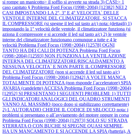
si rompe un manicotto> il soffio si avverte su strada 3) CASI:> 1
caso capitato §
Problema Ford Focus (1998>2004) [12382] NEI 2
CASI IMPOSTANDO LA 2°, 3° E 4° VELOCITA` DELLE
VENTOLE INTERNE DEL CLIMATIZZATORE, SI STACCA
IL COMPRESSORE (si spegne il led sul tasto a/c) nota: (dettagli) 1)
impostando la 1° velocità delle ventole, il climatizzatore funziona (si
aziona il compressore e si accende il led sul tasto a/c) 2) le ventole
interne del climatizzatore funzionano comunque a tutte e 4 le
velocità
Problema Ford Focus (1998>2004) [12578] OGNI
TANTO HA DEI CALI DI POTENZA
Problema Ford Focus
(1998>2004) [12593] NON FUNZIONA LA VENTILAZIONE
INTERNA DEL CLIMATIZZATORE/RISCALDAMENTO A
NESSUNA VELOCITA` E NON PARTE IL COMPRESSORE
DEL CLIMATIZZATORE (non si accende il led sul tasto a/c)
Problema Ford Focus (1998>2004) [12942] A VOLTE MANCA
TOTALMENTE DI POTENZA (non risponde l`acceleratore) SPIA
AVARIA (candelette) ACCESA
Problema Ford Focus (1998>2004)
[12952] SI PRESENTANO I SEGUENTI PROBLEMI: 1) TUTTI
GLI INDICATORI ANALOGICI DEL QUADRO STRUMENTI
VANNO AL MASSIMO (poco dopo si stabilizzano correttamente)
2) L`AUTORADIO CHIEDE IL CODICE DI SBLOCCO nota: i
problemi si presentano o all`avviamento del motore oppure in corsa
Problema Ford Focus (1998>2004) [12973] SOLO SU STRADA
STERRATA O CON BUCHE SI SPEGNE QUASI SEMPRE,
HA UN MANCAMENTO E SI ACCENDE LA SPIA (batteria), A