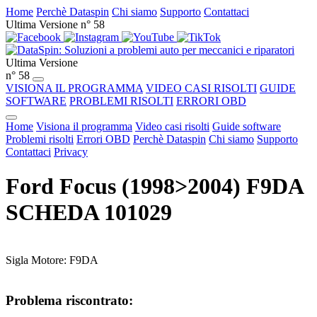
Home
Perchè Dataspin
Chi siamo
Supporto
Contattaci
Ultima Versione n° 58
Ultima Versione
n° 58
VISIONA IL PROGRAMMA
VIDEO CASI RISOLTI
GUIDE
SOFTWARE
PROBLEMI RISOLTI
ERRORI OBD
Home
Visiona il programma
Video casi risolti
Guide software
Problemi risolti
Errori OBD
Perchè Dataspin
Chi siamo
Supporto
Contattaci
Privacy
Ford Focus (1998>2004) F9DA
SCHEDA 101029
Sigla Motore: F9DA
Problema riscontrato: