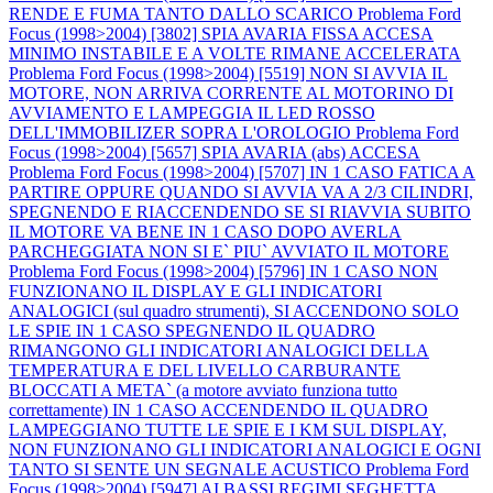
RENDE E FUMA TANTO DALLO SCARICO
Problema Ford
Focus (1998>2004) [3802] SPIA AVARIA FISSA ACCESA
MINIMO INSTABILE E A VOLTE RIMANE ACCELERATA
Problema Ford Focus (1998>2004) [5519] NON SI AVVIA IL
MOTORE, NON ARRIVA CORRENTE AL MOTORINO DI
AVVIAMENTO E LAMPEGGIA IL LED ROSSO
DELL'IMMOBILIZER SOPRA L'OROLOGIO
Problema Ford
Focus (1998>2004) [5657] SPIA AVARIA (abs) ACCESA
Problema Ford Focus (1998>2004) [5707] IN 1 CASO FATICA A
PARTIRE OPPURE QUANDO SI AVVIA VA A 2/3 CILINDRI,
SPEGNENDO E RIACCENDENDO SE SI RIAVVIA SUBITO
IL MOTORE VA BENE IN 1 CASO DOPO AVERLA
PARCHEGGIATA NON SI E` PIU` AVVIATO IL MOTORE
Problema Ford Focus (1998>2004) [5796] IN 1 CASO NON
FUNZIONANO IL DISPLAY E GLI INDICATORI
ANALOGICI (sul quadro strumenti), SI ACCENDONO SOLO
LE SPIE IN 1 CASO SPEGNENDO IL QUADRO
RIMANGONO GLI INDICATORI ANALOGICI DELLA
TEMPERATURA E DEL LIVELLO CARBURANTE
BLOCCATI A META` (a motore avviato funziona tutto
correttamente) IN 1 CASO ACCENDENDO IL QUADRO
LAMPEGGIANO TUTTE LE SPIE E I KM SUL DISPLAY,
NON FUNZIONANO GLI INDICATORI ANALOGICI E OGNI
TANTO SI SENTE UN SEGNALE ACUSTICO
Problema Ford
Focus (1998>2004) [5947] AI BASSI REGIMI SEGHETTA