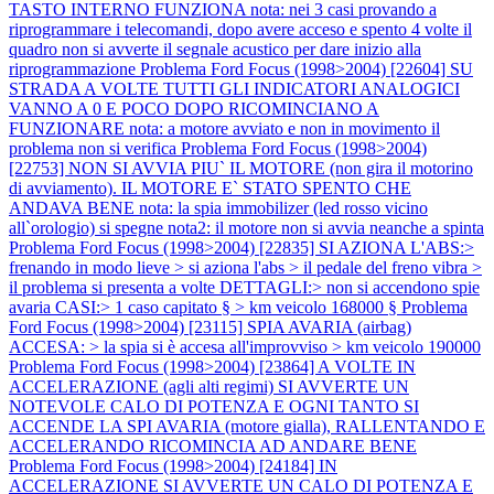
TASTO INTERNO FUNZIONA nota: nei 3 casi provando a
riprogrammare i telecomandi, dopo avere acceso e spento 4 volte il
quadro non si avverte il segnale acustico per dare inizio alla
riprogrammazione
Problema Ford Focus (1998>2004) [22604] SU
STRADA A VOLTE TUTTI GLI INDICATORI ANALOGICI
VANNO A 0 E POCO DOPO RICOMINCIANO A
FUNZIONARE nota: a motore avviato e non in movimento il
problema non si verifica
Problema Ford Focus (1998>2004)
[22753] NON SI AVVIA PIU` IL MOTORE (non gira il motorino
di avviamento). IL MOTORE E` STATO SPENTO CHE
ANDAVA BENE nota: la spia immobilizer (led rosso vicino
all`orologio) si spegne nota2: il motore non si avvia neanche a spinta
Problema Ford Focus (1998>2004) [22835] SI AZIONA L'ABS:>
frenando in modo lieve > si aziona l'abs > il pedale del freno vibra >
il problema si presenta a volte DETTAGLI:> non si accendono spie
avaria CASI:> 1 caso capitato § > km veicolo 168000 §
Problema
Ford Focus (1998>2004) [23115] SPIA AVARIA (airbag)
ACCESA: > la spia si è accesa all'improvviso > km veicolo 190000
Problema Ford Focus (1998>2004) [23864] A VOLTE IN
ACCELERAZIONE (agli alti regimi) SI AVVERTE UN
NOTEVOLE CALO DI POTENZA E OGNI TANTO SI
ACCENDE LA SPI AVARIA (motore gialla), RALLENTANDO E
ACCELERANDO RICOMINCIA AD ANDARE BENE
Problema Ford Focus (1998>2004) [24184] IN
ACCELERAZIONE SI AVVERTE UN CALO DI POTENZA E