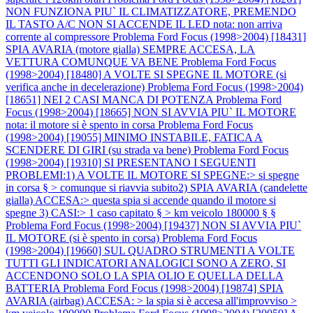
NON FUNZIONA PIU` IL CLIMATIZZATORE, PREMENDO
IL TASTO A/C NON SI ACCENDE IL LED nota: non arriva
corrente al compressore
Problema Ford Focus (1998>2004) [18431]
SPIA AVARIA (motore gialla) SEMPRE ACCESA, LA
VETTURA COMUNQUE VA BENE
Problema Ford Focus
(1998>2004) [18480] A VOLTE SI SPEGNE IL MOTORE (si
verifica anche in decelerazione)
Problema Ford Focus (1998>2004)
[18651] NEI 2 CASI MANCA DI POTENZA
Problema Ford
Focus (1998>2004) [18665] NON SI AVVIA PIU` IL MOTORE
nota: il motore si è spento in corsa
Problema Ford Focus
(1998>2004) [19055] MINIMO INSTABILE, FATICA A
SCENDERE DI GIRI (su strada va bene)
Problema Ford Focus
(1998>2004) [19310] SI PRESENTANO I SEGUENTI
PROBLEMI:1) A VOLTE IL MOTORE SI SPEGNE:> si spegne
in corsa § > comunque si riavvia subito2) SPIA AVARIA (candelette
gialla) ACCESA:> questa spia si accende quando il motore si
spegne 3) CASI:> 1 caso capitato § > km veicolo 180000 § §
Problema Ford Focus (1998>2004) [19437] NON SI AVVIA PIU`
IL MOTORE (si è spento in corsa)
Problema Ford Focus
(1998>2004) [19660] SUL QUADRO STRUMENTI A VOLTE
TUTTI GLI INDICATORI ANALOGICI SONO A ZERO, SI
ACCENDONO SOLO LA SPIA OLIO E QUELLA DELLA
BATTERIA
Problema Ford Focus (1998>2004) [19874] SPIA
AVARIA (airbag) ACCESA: > la spia si è accesa all'improvviso >