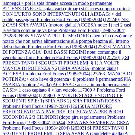
lampeggi > poi la spia rimane accesa in modo permanente
ATTENZIONE: > la spia avaria (airbag) si è accesa dopo un urto >
CON L'URTO SONO INTERVENUTI GLI AIRBAG: > del
sedile passeggero
Problema Ford Focus (1998>2004) [25240] NEI
2 CASI SPIA AVARIA (motore gialla) ACCESA note: 1) nei 2 casi
la vettura comunque va bene
Problema Ford Focus (1998>2004)
[25288] NON SI AVVIA PIU` IL MOTORE (spento in corsa) nota:
notato che non arriva alimentazione alla pompa benzina all' interno
del serbatoio
Problema Ford Focus (1998>2004) [25313] MANCA
DI POTENZA GIA` DAI BASSI REGIMI nota: comunque il
veicolo non fuma
Problema Ford Focus (1998>2004) [25750] § SI
PRESENTANO I SEGUENTI PROBLEMI: § 1) A VOLTE
MANCA DI POTENZA § 2) SPIA AVARIA (motore gialla)
ACCESA
Problema Ford Focus (1998>2004) [25763] MANCA DI
POTENZA:> calo lieve di potenza> il problema è permanenteSPIA
AVARIA (motore / gialla) ACCESA:> accesa in modo permanente
CASI:> 1 caso capitato § > km veicolo 117000 §
Problema Ford
Focus (1998>2004) [25860] A VOLTE SI ACCENDONO LE
SEGUENTI SPIE: 1) SPIA ABS 2) SPIA FRENI (!) ROSSA
Problema Ford Focus (1998>2004) [26150] A MOTORE
FREDDO FATICA A PARTIRE, POI SI AVVIA PER POCHI
SECONDI A 2/3 CILINDRI (dopo gira regolarmente)
Problema
Ford Focus (1998>2004) [26244] SPIA ABS SEMPRE ACCESA
Problema Ford Focus (1998>2004) [26393] SI PRESENTANO I
SEGUENTI PROBLEMI: 1) SPIA AVARIA (candelette gialla) A