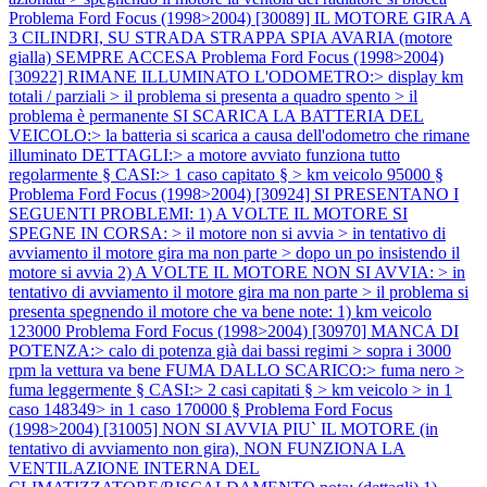
Problema Ford Focus (1998>2004) [30089] IL MOTORE GIRA A
3 CILINDRI, SU STRADA STRAPPA SPIA AVARIA (motore
gialla) SEMPRE ACCESA
Problema Ford Focus (1998>2004)
[30922] RIMANE ILLUMINATO L'ODOMETRO:> display km
totali / parziali > il problema si presenta a quadro spento > il
problema è permanente SI SCARICA LA BATTERIA DEL
VEICOLO:> la batteria si scarica a causa dell'odometro che rimane
illuminato DETTAGLI:> a motore avviato funziona tutto
regolarmente § CASI:> 1 caso capitato § > km veicolo 95000 §
Problema Ford Focus (1998>2004) [30924] SI PRESENTANO I
SEGUENTI PROBLEMI: 1) A VOLTE IL MOTORE SI
SPEGNE IN CORSA: > il motore non si avvia > in tentativo di
avviamento il motore gira ma non parte > dopo un po insistendo il
motore si avvia 2) A VOLTE IL MOTORE NON SI AVVIA: > in
tentativo di avviamento il motore gira ma non parte > il problema si
presenta spegnendo il motore che va bene note: 1) km veicolo
123000
Problema Ford Focus (1998>2004) [30970] MANCA DI
POTENZA:> calo di potenza già dai bassi regimi > sopra i 3000
rpm la vettura va bene FUMA DALLO SCARICO:> fuma nero >
fuma leggermente § CASI:> 2 casi capitati § > km veicolo > in 1
caso 148349> in 1 caso 170000 §
Problema Ford Focus
(1998>2004) [31005] NON SI AVVIA PIU` IL MOTORE (in
tentativo di avviamento non gira), NON FUNZIONA LA
VENTILAZIONE INTERNA DEL