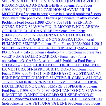
SPEGNENDO E RIACCENDENDO IL QUADRO A VOLTE
RICOMINCIA AD ANDARE BENE
Problema Ford Focus
(1998>2004) [614] NEI 12 CASI NON SI AVVIA PIU` IL
MOTORE (si è spento in corsa) nota: in 1 caso il problema è sorto
dopo avere fatto ponte con la batteria per avviare un altro veicolo
Problema Ford Focus (1998>2004) [768] SI E` SPENTA IN
CORSA E NON SI AVVIA PIU` IL MOTORE, NON ARRIVA
CORRENTE ALLE CANDELE
Problema Ford Focus
(1998>2004) [845] IN PARTENZA LA VETTURA FUMA
NERO DALLO SCARICO E NON SUPERA I 100km.orari
FUMANDO SEMPRE
Problema Ford Focus (1998>2004) [1201]
SI PRESENTANO I SEGUENTI PROBLEMI:1) MANCA DI
POTENZA:> calo di potenza drastico § > il problema si presenta a
volte2) FUMA DALLO SCARICO:> fuma nero> fuma
notevolmente3) CASI:> 3 casi capitati §
Problema Ford Focus
(1998>2004) [1587] CHIUDENDO CON IL TELECOMANDO
LA VETTURA SI RIAPRE SUBITO DOPO
Problema Ford
Focus (1998>2004) [1894] MINIMO BASSO, SU STRADA VA
BENE ECCETTO QUANDO SI ATTIVA IL CLIMA, ALLORA
TENDE A MORIRE ARRIVANDO INVECE AGLI STOP IN
DECELERAZIONE QUASI SEMPRE SI SPEGNE
Problema
Ford Focus (1998>2004) [2086] OGNI TANTO NON SI AVVIA
IL MOTORE, DANDO UN COLPO SUL SERBATOIO SI
AVVIA
Problema Ford Focus (1998>2004) [2150] FUMA NERO
(notevolmente), LA VETTURA VA BENE
Problema Ford Focus