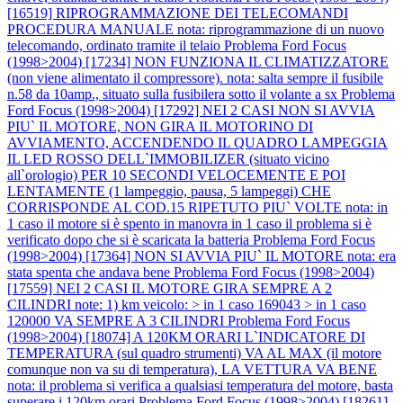
[16519] RIPROGRAMMAZIONE DEI TELECOMANDI
PROCEDURA MANUALE nota: riprogrammazione di un nuovo
telecomando, ordinato tramite il telaio
Problema Ford Focus
(1998>2004) [17234] NON FUNZIONA IL CLIMATIZZATORE
(non viene alimentato il compressore). nota: salta sempre il fusibile
n.58 da 10amp., situato sulla fusibilera sotto il volante a sx
Problema
Ford Focus (1998>2004) [17292] NEI 2 CASI NON SI AVVIA
PIU` IL MOTORE, NON GIRA IL MOTORINO DI
AVVIAMENTO, ACCENDENDO IL QUADRO LAMPEGGIA
IL LED ROSSO DELL`IMMOBILIZER (situato vicino
all`orologio) PER 10 SECONDI VELOCEMENTE E POI
LENTAMENTE (1 lampeggio, pausa, 5 lampeggi) CHE
CORRISPONDE AL COD.15 RIPETUTO PIU` VOLTE nota: in
1 caso il motore si è spento in manovra in 1 caso il problema si è
verificato dopo che si è scaricata la batteria
Problema Ford Focus
(1998>2004) [17364] NON SI AVVIA PIU` IL MOTORE nota: era
stata spenta che andava bene
Problema Ford Focus (1998>2004)
[17559] NEI 2 CASI IL MOTORE GIRA SEMPRE A 2
CILINDRI note: 1) km veicolo: > in 1 caso 169043 > in 1 caso
120000 VA SEMPRE A 3 CILINDRI
Problema Ford Focus
(1998>2004) [18074] A 120KM ORARI L`INDICATORE DI
TEMPERATURA (sul quadro strumenti) VA AL MAX (il motore
comunque non va su di temperatura), LA VETTURA VA BENE
nota: il problema si verifica a qualsiasi temperatura del motore, basta
superare i 120km orari
Problema Ford Focus (1998>2004) [18261]