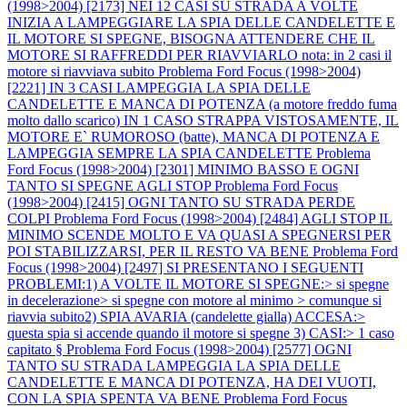
(1998>2004) [2173] NEI 12 CASI SU STRADA A VOLTE
INIZIA A LAMPEGGIARE LA SPIA DELLE CANDELETTE E
IL MOTORE SI SPEGNE, BISOGNA ATTENDERE CHE IL
MOTORE SI RAFFREDDI PER RIAVVIARLO nota: in 2 casi il
motore si riavviava subito
Problema Ford Focus (1998>2004)
[2221] IN 3 CASI LAMPEGGIA LA SPIA DELLE
CANDELETTE E MANCA DI POTENZA (a motore freddo fuma
molto dallo scarico) IN 1 CASO STRAPPA VISTOSAMENTE, IL
MOTORE E` RUMOROSO (batte), MANCA DI POTENZA E
LAMPEGGIA SEMPRE LA SPIA CANDELETTE
Problema
Ford Focus (1998>2004) [2301] MINIMO BASSO E OGNI
TANTO SI SPEGNE AGLI STOP
Problema Ford Focus
(1998>2004) [2415] OGNI TANTO SU STRADA PERDE
COLPI
Problema Ford Focus (1998>2004) [2484] AGLI STOP IL
MINIMO SCENDE MOLTO E VA QUASI A SPEGNERSI PER
POI STABILIZZARSI, PER IL RESTO VA BENE
Problema Ford
Focus (1998>2004) [2497] SI PRESENTANO I SEGUENTI
PROBLEMI:1) A VOLTE IL MOTORE SI SPEGNE:> si spegne
in decelerazione> si spegne con motore al minimo > comunque si
riavvia subito2) SPIA AVARIA (candelette gialla) ACCESA:>
questa spia si accende quando il motore si spegne 3) CASI:> 1 caso
capitato §
Problema Ford Focus (1998>2004) [2577] OGNI
TANTO SU STRADA LAMPEGGIA LA SPIA DELLE
CANDELETTE E MANCA DI POTENZA, HA DEI VUOTI,
CON LA SPIA SPENTA VA BENE
Problema Ford Focus