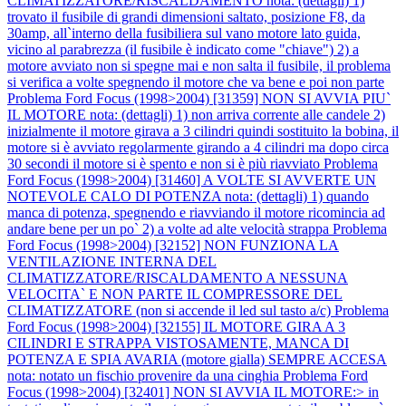
CLIMATIZZATORE/RISCALDAMENTO nota: (dettagli) 1)
trovato il fusibile di grandi dimensioni saltato, posizione F8, da
30amp, all`interno della fusibiliera sul vano motore lato guida,
vicino al parabrezza (il fusibile è indicato come "chiave") 2) a
motore avviato non si spegne mai e non salta il fusibile, il problema
si verifica a volte spegnendo il motore che va bene e poi non parte
Problema Ford Focus (1998>2004) [31359] NON SI AVVIA PIU`
IL MOTORE nota: (dettagli) 1) non arriva corrente alle candele 2)
inizialmente il motore girava a 3 cilindri quindi sostituito la bobina, il
motore si è avviato regolarmente girando a 4 cilindri ma dopo circa
30 secondi il motore si è spento e non si è più riavviato
Problema
Ford Focus (1998>2004) [31460] A VOLTE SI AVVERTE UN
NOTEVOLE CALO DI POTENZA nota: (dettagli) 1) quando
manca di potenza, spegnendo e riavviando il motore ricomincia ad
andare bene per un po` 2) a volte ad alte velocità strappa
Problema
Ford Focus (1998>2004) [32152] NON FUNZIONA LA
VENTILAZIONE INTERNA DEL
CLIMATIZZATORE/RISCALDAMENTO A NESSUNA
VELOCITA` E NON PARTE IL COMPRESSORE DEL
CLIMATIZZATORE (non si accende il led sul tasto a/c)
Problema
Ford Focus (1998>2004) [32155] IL MOTORE GIRA A 3
CILINDRI E STRAPPA VISTOSAMENTE, MANCA DI
POTENZA E SPIA AVARIA (motore gialla) SEMPRE ACCESA
nota: notato un fischio provenire da una cinghia
Problema Ford
Focus (1998>2004) [32401] NON SI AVVIA IL MOTORE:> in