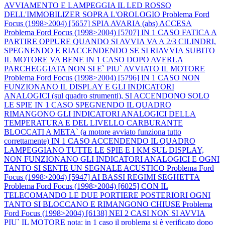
AVVIAMENTO E LAMPEGGIA IL LED ROSSO
DELL'IMMOBILIZER SOPRA L'OROLOGIO
Problema Ford
Focus (1998>2004) [5657] SPIA AVARIA (abs) ACCESA
Problema Ford Focus (1998>2004) [5707] IN 1 CASO FATICA A
PARTIRE OPPURE QUANDO SI AVVIA VA A 2/3 CILINDRI,
SPEGNENDO E RIACCENDENDO SE SI RIAVVIA SUBITO
IL MOTORE VA BENE IN 1 CASO DOPO AVERLA
PARCHEGGIATA NON SI E` PIU` AVVIATO IL MOTORE
Problema Ford Focus (1998>2004) [5796] IN 1 CASO NON
FUNZIONANO IL DISPLAY E GLI INDICATORI
ANALOGICI (sul quadro strumenti), SI ACCENDONO SOLO
LE SPIE IN 1 CASO SPEGNENDO IL QUADRO
RIMANGONO GLI INDICATORI ANALOGICI DELLA
TEMPERATURA E DEL LIVELLO CARBURANTE
BLOCCATI A META` (a motore avviato funziona tutto
correttamente) IN 1 CASO ACCENDENDO IL QUADRO
LAMPEGGIANO TUTTE LE SPIE E I KM SUL DISPLAY,
NON FUNZIONANO GLI INDICATORI ANALOGICI E OGNI
TANTO SI SENTE UN SEGNALE ACUSTICO
Problema Ford
Focus (1998>2004) [5947] AI BASSI REGIMI SEGHETTA
Problema Ford Focus (1998>2004) [6025] CON IL
TELECOMANDO LE DUE PORTIERE POSTERIORI OGNI
TANTO SI BLOCCANO E RIMANGONO CHIUSE
Problema
Ford Focus (1998>2004) [6138] NEI 2 CASI NON SI AVVIA
PIU` IL MOTORE nota: in 1 caso il problema si è verificato dopo