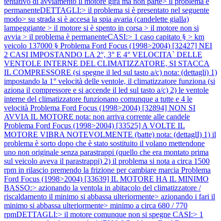
tentativo di avviamento il motore gira ma non parte> il problema è
permanenteDETTAGLI:> il problema si è presentato nel seguente
modo> su strada si è accesa la spia avaria (candelette gialla)
lampeggiante > il motore si è spento in corsa > il motore non si
avvia > il problema è permanenteCASI:> 1 caso capitato § > km
veicolo 137000 §
Problema Ford Focus (1998>2004) [32427] NEI
2 CASI IMPOSTANDO LA 2°, 3° E 4° VELOCITA` DELLE
VENTOLE INTERNE DEL CLIMATIZZATORE, SI STACCA
IL COMPRESSORE (si spegne il led sul tasto a/c) nota: (dettagli) 1)
impostando la 1° velocità delle ventole, il climatizzatore funziona (si
aziona il compressore e si accende il led sul tasto a/c) 2) le ventole
interne del climatizzatore funzionano comunque a tutte e 4 le
velocità
Problema Ford Focus (1998>2004) [32894] NON SI
AVVIA IL MOTORE nota: non arriva corrente alle candele
Problema Ford Focus (1998>2004) [33525] A VOLTE IL
MOTORE VIBRA NOTEVOLMENTE (batte) nota: (dettaglI) 1) il
problema è sorto dopo che è stato sostituito il volano mettendone
uno non originale senza parastrappi (quello che era montato prima
sul veicolo aveva il parastrappi) 2) il problema si nota a circa 1500
rpm in rilascio premendo la frizione per cambiare marcia
Problema
Ford Focus (1998>2004) [33639] IL MOTORE HA IL MINIMO
BASSO:> azionando la ventola in abitacolo del climatizzatore /
riscaldamento il minimo si abbassa ulteriormente> azionando i fari il
minimo si abbassa ulteriormente> minimo a circa 680 / 770
rpmDETTAGLI:> il motore comunque non si spegne CASI:> 1