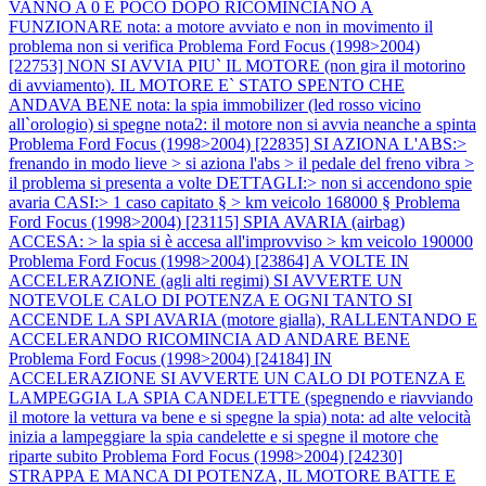
VANNO A 0 E POCO DOPO RICOMINCIANO A
FUNZIONARE nota: a motore avviato e non in movimento il
problema non si verifica
Problema Ford Focus (1998>2004)
[22753] NON SI AVVIA PIU` IL MOTORE (non gira il motorino
di avviamento). IL MOTORE E` STATO SPENTO CHE
ANDAVA BENE nota: la spia immobilizer (led rosso vicino
all`orologio) si spegne nota2: il motore non si avvia neanche a spinta
Problema Ford Focus (1998>2004) [22835] SI AZIONA L'ABS:>
frenando in modo lieve > si aziona l'abs > il pedale del freno vibra >
il problema si presenta a volte DETTAGLI:> non si accendono spie
avaria CASI:> 1 caso capitato § > km veicolo 168000 §
Problema
Ford Focus (1998>2004) [23115] SPIA AVARIA (airbag)
ACCESA: > la spia si è accesa all'improvviso > km veicolo 190000
Problema Ford Focus (1998>2004) [23864] A VOLTE IN
ACCELERAZIONE (agli alti regimi) SI AVVERTE UN
NOTEVOLE CALO DI POTENZA E OGNI TANTO SI
ACCENDE LA SPI AVARIA (motore gialla), RALLENTANDO E
ACCELERANDO RICOMINCIA AD ANDARE BENE
Problema Ford Focus (1998>2004) [24184] IN
ACCELERAZIONE SI AVVERTE UN CALO DI POTENZA E
LAMPEGGIA LA SPIA CANDELETTE (spegnendo e riavviando
il motore la vettura va bene e si spegne la spia) nota: ad alte velocità
inizia a lampeggiare la spia candelette e si spegne il motore che
riparte subito
Problema Ford Focus (1998>2004) [24230]
STRAPPA E MANCA DI POTENZA, IL MOTORE BATTE E