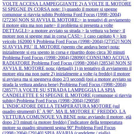
VOLTE ACCESA LAMPEGGIANTE 2) A VOLTE IL MOTORE
SI SPEGNE IN CORSA note: 1) quando il motore si spegne
comunque si riavvia subito
Problema Ford Focus (1998>2004)
[27236] NON SI AVVIA IL MOTORE:> in tentativi di avviamento
il motore gira ma non parte> il problema si presenta a volte
DETTAGLI:> a motore avviato su strada > la vettura va bene> il
motore non si spegne mai in corsa CASI:> 1 caso capitato § > km
veicolo 162000 §
Problema Ford Focus (1998>2004) [27352] NON
SI AVVIA PIU` IL MOTORE (spento che andava bene) nota:
inizialmente si era spento in corsa e ripartito dopo circa 30 minuti
Problema Ford Focus (1998>2004) [28090] CONSUMO ACQUA
RADIATORE
Problema Ford Focus (1998>2004) [28534] NON SI
AVVIA IL MOTORE nota: (dettagli) 1) in tentativo di avviamento il
motore gira ma non parte 2) inizialmente a volte (a freddo) il motore
si avviava ma si spegneva dopo 2/3 secondi (poi a motore avviato su
strada la vettura andava bene)
Problema Ford Focus (1998>2004)
[28577] A VOLTE SU STRADA LAMPEGGIA LA SPIA
CANDELETTE E SI SPEGNE IL MOTORE (comunque si riavvia
subito)
Problema Ford Focus (1998>2004) [29058]
L`INDICATORE DELLA TEMPERATURA MOTORE (sul
quadro strumenti) E` A 90°, MA IL MOTORE E` FREDDO, LA
VETTURA COMUNQUE VA BENE nota: avviando il motore, già
dopo 2/3 minuti (a motore freddo) l`indicatore della temperatura
motore su quadro strumenti segna 90°
Problema Ford Focus
(1998>2004) [29140] SPIA AVARIA (candelette / gialla)