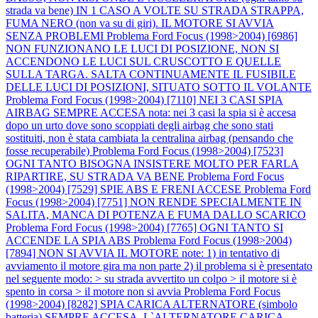
strada va bene) IN 1 CASO A VOLTE SU STRADA STRAPPA,
FUMA NERO (non va su di giri). IL MOTORE SI AVVIA
SENZA PROBLEMI
Problema Ford Focus (1998>2004) [6986]
NON FUNZIONANO LE LUCI DI POSIZIONE, NON SI
ACCENDONO LE LUCI SUL CRUSCOTTO E QUELLE
SULLA TARGA. SALTA CONTINUAMENTE IL FUSIBILE
DELLE LUCI DI POSIZIONI, SITUATO SOTTO IL VOLANTE
Problema Ford Focus (1998>2004) [7110] NEI 3 CASI SPIA
AIRBAG SEMPRE ACCESA nota: nei 3 casi la spia si è accesa
dopo un urto dove sono scoppiati degli airbag che sono stati
sostituiti, non è stata cambiata la centralina airbag (pensando che
fosse recuperabile)
Problema Ford Focus (1998>2004) [7523]
OGNI TANTO BISOGNA INSISTERE MOLTO PER FARLA
RIPARTIRE, SU STRADA VA BENE
Problema Ford Focus
(1998>2004) [7529] SPIE ABS E FRENI ACCESE
Problema Ford
Focus (1998>2004) [7751] NON RENDE SPECIALMENTE IN
SALITA, MANCA DI POTENZA E FUMA DALLO SCARICO
Problema Ford Focus (1998>2004) [7765] OGNI TANTO SI
ACCENDE LA SPIA ABS
Problema Ford Focus (1998>2004)
[7894] NON SI AVVIA IL MOTORE note: 1) in tentativo di
avviamento il motore gira ma non parte 2) il problema si è presentato
nel seguente modo: > su strada avvertito un colpo > il motore si è
spento in corsa > il motore non si avvia
Problema Ford Focus
(1998>2004) [8282] SPIA CARICA ALTERNATORE (simbolo
batteria) SEMPRE ACCESA. L`ALTERNATORE CARICA