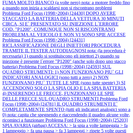
FUMA MOLTO BIANCO (a volte nero) nota: a motore freddo fino
a quando non inizia a scaldarsi non si riscontrano problemi
Problema Ford Focus (1998>2004) [24430] DOPO AVERE
STACCATO LA BATTERIA DELLA VETTURA 30 MINUTI
CIRCA, SI E` PRESENTATO SU INIEZIONE L`ERRORE
COD. "P1200", COMUNQUE NON SI RISCONTRANO
PROBLEMA AL VEICOLO E NON VI SONO SPIE ACCESE
Problema Ford Focus (1998>2004) [24431]
RICLASSIFICAZIONE DEGLI INIETTORI PROCEDURA
TRAMITE IL TESTER AUTODIAGNOSI nota: (la procedura è
necessaria) 1) quando si sostituiscono gli iniettori 2) quando su
iniezione è presente l`errore "P1200" (anche solo dopo uno stacco
batteria)
Problema Ford Focus (1998>2004) [24593] SUL
QUADRO STRUMENTI: 1) NON FUNZIONANO PIU` GLI
INDICATORI ANALOGICI (sono tutti a zero) 2) NON
FUNZIONANO PIU` TUTTE LE SPIE (sono tutte spente) 3) SI
ACCENDONO SOLO LA SPIA OLIO E LA SPIA BATTERIA
4) INSERENDO LE FRECCE, FUNZIONANO LE SPIE
DELLE FRECCE SUL QUADRO STRUMENTI
Problema Ford
Focus (1998>2004) [24781] IL QUADRO STRUMENTI E`
COMPLETAMENTE SPENTO (tutti gli indicatori analogici sono a
0) nota: capita che spegnendo e riaccendendo il quadro alcune volte,
ricominci a funzionare
Problema Ford Focus (1998>2004) [25203]
SPIA AVARIA (airbag) ACCESA: > la spia a volte lampeggia > fa
1 lampeggio > fa una pausa > fa 3 lampeggi > ripete 5 volte questi