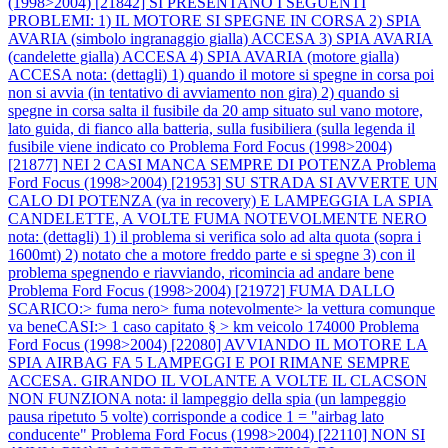
(1998>2004) [21842] SI PRESENTANO I SEGUENTI
PROBLEMI: 1) IL MOTORE SI SPEGNE IN CORSA 2) SPIA
AVARIA (simbolo ingranaggio gialla) ACCESA 3) SPIA AVARIA
(candelette gialla) ACCESA 4) SPIA AVARIA (motore gialla)
ACCESA nota: (dettagli) 1) quando il motore si spegne in corsa poi
non si avvia (in tentativo di avviamento non gira) 2) quando si
spegne in corsa salta il fusibile da 20 amp situato sul vano motore,
lato guida, di fianco alla batteria, sulla fusibiliera (sulla legenda il
fusibile viene indicato co
Problema Ford Focus (1998>2004)
[21877] NEI 2 CASI MANCA SEMPRE DI POTENZA
Problema
Ford Focus (1998>2004) [21953] SU STRADA SI AVVERTE UN
CALO DI POTENZA (va in recovery) E LAMPEGGIA LA SPIA
CANDELETTE, A VOLTE FUMA NOTEVOLMENTE NERO
nota: (dettagli) 1) il problema si verifica solo ad alta quota (sopra i
1600mt) 2) notato che a motore freddo parte e si spegne 3) con il
problema spegnendo e riavviando, ricomincia ad andare bene
Problema Ford Focus (1998>2004) [21972] FUMA DALLO
SCARICO:> fuma nero> fuma notevolmente> la vettura comunque
va beneCASI:> 1 caso capitato § > km veicolo 174000
Problema
Ford Focus (1998>2004) [22080] AVVIANDO IL MOTORE LA
SPIA AIRBAG FA 5 LAMPEGGI E POI RIMANE SEMPRE
ACCESA. GIRANDO IL VOLANTE A VOLTE IL CLACSON
NON FUNZIONA nota: il lampeggio della spia (un lampeggio
pausa ripetuto 5 volte) corrisponde a codice 1 = "airbag lato
conducente"
Problema Ford Focus (1998>2004) [22110] NON SI