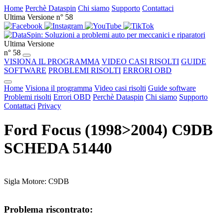
Home
Perchè Dataspin
Chi siamo
Supporto
Contattaci
Ultima Versione n° 58
Ultima Versione
n° 58
VISIONA IL PROGRAMMA
VIDEO CASI RISOLTI
GUIDE
SOFTWARE
PROBLEMI RISOLTI
ERRORI OBD
Home
Visiona il programma
Video casi risolti
Guide software
Problemi risolti
Errori OBD
Perchè Dataspin
Chi siamo
Supporto
Contattaci
Privacy
Ford Focus (1998>2004) C9DB
SCHEDA 51440
Sigla Motore: C9DB
Problema riscontrato: