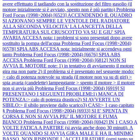
avere effettuato il tagliando con la sostituzione del filtro gasolio (il
motore inizialmente si è avviato, spento non è più partito)
Problema
Ford Focus (1998>2004) [6523] ACCENDENDO IL QUADRO
SI AZIONANO SEMPRE LE VENTOLE DEL RADIATORE
ALLA SECONDA VELOCITA' LA LANCETTA DELLA
TEMPERATURA SUL CRUSCOTTO VA SU E GIU' SPIA
AVARIA ACCESA nota: i problemi si sono presentati dopo avere
sostituito la pompa dell'acqua
Problema Ford Focus (1998>2004)
[6578] SPIA ABS ACCESA nota: inizialmente si accendeva ogni
tanto
Problema Ford Focus (1998>2004) [6676] SPIA ABS
ACCESA
Problema Ford Focus (1998>2004) [6812] NON SI
AVVIA IL MOTORE note: 1) in tentativo di avviamento il motore
gira ma non parte 2) il problema si è presentato nel seguente modo:
> calo di potenza notevole su strada (il motore non va su di giri) >
spia avaria (candelette) lampeggiante > spento il motore > il motore
non si avvia più
Problema Ford Focus (1998>2004) [6919] SI
PRESENTANO I SEGUENTI PROBLEMI:1) MANCA DI
POTENZA:> calo di potenza drastico2) SI AVVERTE UN
SIBILO:> il sibilo proviene dallo scarico3) CASI:> 1 caso capitato
§
Problema Ford Focus (1998>2004) [6933] SI E' SPENTA IN
CORSA E NON SI AVVIA PIU' IL MOTORE E FUMA
BIANCO
Problema Ford Focus (1998>2004) [6942] IN 1 CASO A
VOLTE FATICA A PARTIRE (si avvia anche dopo 30 minuti). A
VOLTE QUANDO SI AVVIA GIRA MALE E HA IL MINIMO
BASSO, NON RISPONDE L`ACCELERATORE (ogni tanto su