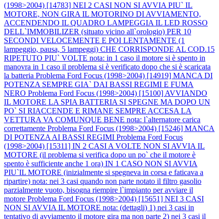
(1998>2004) [14783] NEI 2 CASI NON SI AVVIA PIU` IL
MOTORE, NON GIRA IL MOTORINO DI AVVIAMENTO,
ACCENDENDO IL QUADRO LAMPEGGIA IL LED ROSSO
DELL`IMMOBILIZER (situato vicino all`orologio) PER 10
SECONDI VELOCEMENTE E POI LENTAMENTE (1
lampeggio, pausa, 5 lampeggi) CHE CORRISPONDE AL COD.15
RIPETUTO PIU` VOLTE nota: in 1 caso il motore si è spento in
manovra in 1 caso il problema si è verificato dopo che si è scaricata
la batteria
Problema Ford Focus (1998>2004) [14919] MANCA DI
POTENZA SEMPRE GIA` DAI BASSI REGIMI E FUMA
NERO
Problema Ford Focus (1998>2004) [15100] AVVIANDO
IL MOTORE LA SPIA BATTERIA SI SPEGNE MA DOPO UN
PO` SI RIACCENDE E RIMANE SEMPRE ACCESA LA
VETTURA VA COMUNQUE BENE nota: l`alternatore carica
correttamente
Problema Ford Focus (1998>2004) [15246] MANCA
DI POTENZA AI BASSI REGIMI
Problema Ford Focus
(1998>2004) [15311] IN 2 CASI A VOLTE NON SI AVVIA IL
MOTORE (il problema si verifica dopo un po` che il motore è
spento è sufficiente anche 1 ora) IN 1 CASO NON SI AVVIA
PIU`IL MOTORE (inizialmente si spegneva in corsa e faticava a
ripartire) nota: nei 3 casi quando non parte notato il filtro gasolio
parzialmente vuoto, bisogna riempire l`impianto per avviare il
motore
Problema Ford Focus (1998>2004) [15651] NEI 3 CASI
NON SI AVVIA IL MOTORE nota: (dettagli) 1) nei 3 casi in
tentativo di avviamento il motore gira ma non parte 2) nei 3 casi il