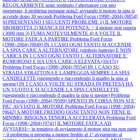
REGOLARMENTE nota: sostituito l`alternatore con uno
rigenerato, il problema permane nota2: avviando il motore la spia si
accende dopo 30 secondi
Problema Ford Focus (1998>2004) [8854]
SI PRESENTANO I SEGUENTI PROBLEMI: 1) IL MOTORE
SBORBOTTA 2) MANCA DI POTENZA: > il motore non supera
i 3000 rpm 3) FUMA NOTEVOLMENTE 4) A VOLTE IL
MOTORE FATICA A PARTIRE
Problema Ford Focus
(1998>2004) [9049] IN 1 CASO OGNI TANTO SI ACCENDE
LA SPIA CARICA ALTERNATORE (simbolo batteria) E NON
CARICA IN 1 CASO OGNI TANTO L`ALTERNATORE E`
RUMOROSO E HA UNA CARICA ELEVATA (16/17v)
Problema Ford Focus (1998>2004) [9554] IN 1 CASO SU
STRADA STRATTONA E LAMPEGGIA SEMPRE LA SPIA
CANDELETTE (spegnendo e riaccendendo il quadro la spia si
spegne) IN 1 CASO A VOLTE SU STRADA IN PRETESA HA
UN VUOTO E SI ACCENDE LA SPIA CANDELETTE
(spegnendo e riaccendendo il quadro la spia si spegne)
Problema
Ford Focus (1998>2004) [9599] SPENTO IN CORSA NON SI E`
PIU` AVVIATO IL MOTORE
Problema Ford Focus (1998>2004)
[9642] A MOTORE FREDDO OGNI TANTO NON TIENE IL
MINIMO, BISOGNA TENERLA ACCELERATA
Problema Ford
Focus (1998>2004) [9741] IL MOTORE FATICA AD
AVVIARSI:> in tentativo di avviamento il motore gira ma non parte
> il problema si presenta a motore freddo al 1° avviamento al