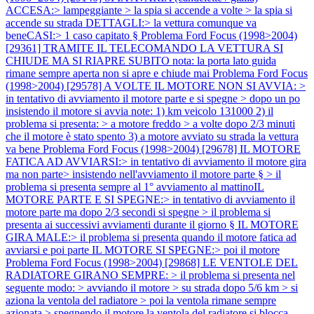
ACCESA:> lampeggiante > la spia si accende a volte > la spia si
accende su strada DETTAGLI:> la vettura comunque va
beneCASI:> 1 caso capitato §
Problema Ford Focus (1998>2004)
[29361] TRAMITE IL TELECOMANDO LA VETTURA SI
CHIUDE MA SI RIAPRE SUBITO nota: la porta lato guida
rimane sempre aperta non si apre e chiude mai
Problema Ford Focus
(1998>2004) [29578] A VOLTE IL MOTORE NON SI AVVIA: >
in tentativo di avviamento il motore parte e si spegne > dopo un po
insistendo il motore si avvia note: 1) km veicolo 131000 2) il
problema si presenta: > a motore freddo > a volte dopo 2/3 minuti
che il motore è stato spento 3) a motore avviato su strada la vettura
va bene
Problema Ford Focus (1998>2004) [29678] IL MOTORE
FATICA AD AVVIARSI:> in tentativo di avviamento il motore gira
ma non parte> insistendo nell'avviamento il motore parte § > il
problema si presenta sempre al 1° avviamento al mattinoIL
MOTORE PARTE E SI SPEGNE:> in tentativo di avviamento il
motore parte ma dopo 2/3 secondi si spegne > il problema si
presenta ai successivi avviamenti durante il giorno § IL MOTORE
GIRA MALE:> il problema si presenta quando il motore fatica ad
avviarsi e poi parte IL MOTORE SI SPEGNE:> poi il motore
Problema Ford Focus (1998>2004) [29868] LE VENTOLE DEL
RADIATORE GIRANO SEMPRE: > il problema si presenta nel
seguente modo: > avviando il motore > su strada dopo 5/6 km > si
aziona la ventola del radiatore > poi la ventola rimane sempre
azionata > spegnendo il motore la ventola del radiatore si blocca