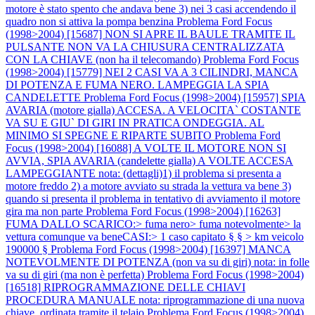
motore è stato spento che andava bene 3) nei 3 casi accendendo il
quadro non si attiva la pompa benzina
Problema Ford Focus
(1998>2004) [15687] NON SI APRE IL BAULE TRAMITE IL
PULSANTE NON VA LA CHIUSURA CENTRALIZZATA
CON LA CHIAVE (non ha il telecomando)
Problema Ford Focus
(1998>2004) [15779] NEI 2 CASI VA A 3 CILINDRI, MANCA
DI POTENZA E FUMA NERO. LAMPEGGIA LA SPIA
CANDELETTE
Problema Ford Focus (1998>2004) [15957] SPIA
AVARIA (motore gialla) ACCESA. A VELOCITA` COSTANTE
VA SU E GIU` DI GIRI IN PRATICA ONDEGGIA. AL
MINIMO SI SPEGNE E RIPARTE SUBITO
Problema Ford
Focus (1998>2004) [16088] A VOLTE IL MOTORE NON SI
AVVIA, SPIA AVARIA (candelette gialla) A VOLTE ACCESA
LAMPEGGIANTE nota: (dettagli)1) il problema si presenta a
motore freddo 2) a motore avviato su strada la vettura va bene 3)
quando si presenta il problema in tentativo di avviamento il motore
gira ma non parte
Problema Ford Focus (1998>2004) [16263]
FUMA DALLO SCARICO:> fuma nero> fuma notevolmente> la
vettura comunque va beneCASI:> 1 caso capitato § § > km veicolo
190000 §
Problema Ford Focus (1998>2004) [16397] MANCA
NOTEVOLMENTE DI POTENZA (non va su di giri) nota: in folle
va su di giri (ma non è perfetta)
Problema Ford Focus (1998>2004)
[16518] RIPROGRAMMAZIONE DELLE CHIAVI
PROCEDURA MANUALE nota: riprogrammazione di una nuova
chiave, ordinata tramite il telaio
Problema Ford Focus (1998>2004)