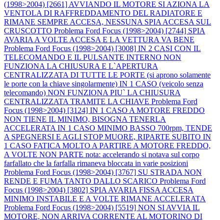
(1998>2004) [2661] AVVIANDO IL MOTORE SI AZIONA LA
VENTOLA DI RAFFREDDAMENTO DEL RADIATORE E
RIMANE SEMPRE ACCESA, NESSUNA SPIA ACCESA SUL
CRUSCOTTO
Problema Ford Focus (1998>2004) [2744] SPIA
AVARIA A VOLTE ACCESA E LA VETTURA VA BENE
Problema Ford Focus (1998>2004) [3008] IN 2 CASI CON IL
TELECOMANDO E IL PULSANTE INTERNO NON
FUNZIONA LA CHIUSURA E L`APERTURA
CENTRALIZZATA DI TUTTE LE PORTE (si aprono solamente
le porte con la chiave singolarmente) IN 1 CASO (veicolo senza
telecomando) NON FUNZIONA PIU` LA CHIUSURA
CENTRALIZZATA TRAMITE LA CHIAVE
Problema Ford
Focus (1998>2004) [3124] IN 1 CASO A MOTORE FREDDO
NON TIENE IL MINIMO, BISOGNA TENERLA
ACCELERATA IN 1 CASO MINIMO BASSO 700rpm, TENDE
A SPEGNERSI E AGLI STOP MUORE, RIPARTE SUBITO IN
1 CASO FATICA MOLTO A PARTIRE A MOTORE FREDDO,
A VOLTE NON PARTE nota: accelerando si notava sul corpo
farfallato che la farfalla rimaneva bloccata in varie posizioni
Problema Ford Focus (1998>2004) [3767] SU STRADA NON
RENDE E FUMA TANTO DALLO SCARICO
Problema Ford
Focus (1998>2004) [3802] SPIA AVARIA FISSA ACCESA
MINIMO INSTABILE E A VOLTE RIMANE ACCELERATA
Problema Ford Focus (1998>2004) [5519] NON SI AVVIA IL
MOTORE, NON ARRIVA CORRENTE AL MOTORINO DI