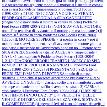
in tentativo di avviamento il motore gira ma non parte 2) il problema
si è presentato nel seguente modo: > il motore si è spento in corsa >
spia avaria (candelette) lampeggiante
Problema Ford Focus
(1998>2004) [11720] NEI 2 CASI A VOLTE SU STRADA
PERDE COLPI LAMPEGGIA LA SPIA CANDELETTE
(spegnendo e riavviando il motore la vettura va bene)
Problema
Ford Focus (1998>2004) [11813] NON SI AVVIA IL MOTORE
note: 1) in tentativo di avviamento il motore gira ma non parte 2) il
motore si è spento in corsa
Problema Ford Focus (1998>2004)
[11866] IL MOTORE SI SPEGNE:> si spegne in corsa > poi il
motore non si avvia > in tentativo di avviamento il motore gira ma
non parte > insistendo nell'avviamento dopo un po' il motore parte
SPIA AVARIA (candelette / gialla) ACCESA:> lampeggiante §
CASI:> 1 caso capitato §
Problema Ford Focus (1998>2004)
[12118] DIAGNOSI ERRORI TRAMITE LAMPEGGIO SPIA
IMMOBILIZER PROCEDURA MANUALE
Problema Ford
Focus (1998>2004) [12323] SI PRESENTANO I SEGUENTI
PROBLEMI:1) MANCA DI POTENZA:> calo di potenza
drastico> il problema si presenta accelerando bruscamente § 2) SI
AVVERTE UN SOFFIO:> classico soffio che si manifesta quando
si rompe un manicotto> il soffio si avverte su strada 3) CASI:> 1
caso capitato §
Problema Ford Focus (1998>2004) [12382] NEI 2
CASI IMPOSTANDO LA 2°, 3° E 4° VELOCITA` DELLE
VENTOLE INTERNE DEL CLIMATIZZATORE, SI STACCA
IL COMPRESSORE (si spegne il led sul tasto a/c) nota: (dettagli) 1)