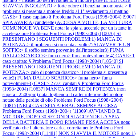
mattino > insistendo nell'avviamento il motore parte IL MOTORE
SI AVVIA INGOLFATO:> forte odore di benzina incombusta > il
problema si presenta a motore freddo al 1° avviamento al mattino
CASI:> 1 caso capitato §
Problema Ford Focus (1998>2004) [9907]
SPIA AVARIA (candelette) ACCESA A VOLTE, LA VETTURA
COMUNQUE VA BENE nota: la spia si accende per un istante in
accelerazione
Problema Ford Focus (1998>2004) [10076] SI
PRESENTANO I SEGUENTI PROBLEMI:1) MANCA DI
POTENZA:> il problema si presenta a volte2) SI AVVERTE UN
SOFFIO:> il soffio sembra provenire dall'intercooler3) FUMA
DALLO SCARICO:> fuma nero> fuma notevolmente 4) CASI:> 1
caso capitato §
Problema Ford Focus (1998>2004) [10540] SI
PRESENTANO I SEGUENTI PROBLEMI:1) MANCA DI
POTENZA:> calo di potenza drastico> il problema si presenta a
volte2) FUMA DALLO SCARICO:> fuma nero> fuma
notevolmente3) CASI:> 2 casi capitati §
Problema Ford Focus
(1998>2004) [10637] MANCA SEMPRE DI POTENZA (non
supera i 2500rpm) nota: togliendo il carter inferiore del motore
notate delle perdite di olio
Problema Ford Focus (1998>2004)
[10815] NEI 4 CASI SPIA AIRBAG SEMPRE ACCESA
Problema Ford Focus (1998>2004) [11369] AVVIANDO IL
MOTORE, DOPO 30 SECONDI SI ACCENDE LA SPIA
DELLA BATTERIA E DOPO RIMANE FISSA ACCESA nota:
verificato che l`alternatore carica correttamente
Problema Ford
Focus (1998>2004) [11481] NON SI AVVIA IL MOTORE note: 1)