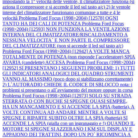
impostando la 1° velocità delle ventole, il climatizzatore funziona (si
aziona il compressore e si accende il led sul tasto a/c) 2) le ventole
interne del climatizzatore funzionano comunque a tutte e 4 le
velocità
Problema Ford Focus (1998>2004) [12578] OGNI
TANTO HA DEI CALI DI POTENZA
Problema Ford Focus
(1998>2004) [12593] NON FUNZIONA LA VENTILAZIONE
INTERNA DEL CLIMATIZZATORE/RISCALDAMENTO A
NESSUNA VELOCITA` E NON PARTE IL COMPRESSORE
DEL CLIMATIZZATORE (non si accende il led sul tasto a/c)
Problema Ford Focus (1998>2004) [12942] A VOLTE MANCA
TOTALMENTE DI POTENZA (non risponde l`acceleratore) SPIA
AVARIA (candelette) ACCESA
Problema Ford Focus (1998>2004)
[12952] SI PRESENTANO I SEGUENTI PROBLEMI: 1) TUTTI
GLI INDICATORI ANALOGICI DEL QUADRO STRUMENTI
VANNO AL MASSIMO (poco dopo si stabilizzano correttamente)
2) L`AUTORADIO CHIEDE IL CODICE DI SBLOCCO nota: i
problemi si presentano o all`avviamento del motore oppure in corsa
Problema Ford Focus (1998>2004) [12973] SOLO SU STRADA
STERRATA O CON BUCHE SI SPEGNE QUASI SEMPRE,
HA UN MANCAMENTO E SI ACCENDE LA SPIA (batteria), A
VOLTE CONTINUA AD ANDARE MENTRE A VOLTE SI
SPEGNE E RIPARTE SUBITO OLTRE LA SPIA (batteria) SI
ACCENDE LA SPIA (gialla con un ingranaggio e !) QUANDO IL
MOTORE SI SPEGNE SI AZZERANO I KM SUL DISPLAY E
APPAIONO DEI TRATTINI, DOPO UN PO` RICOMINCIA A