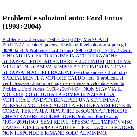
Problemi e soluzioni auto: Ford Focus
(1998>2004)
Problema Ford Focus (1998>2004) [249] MANCA DI
POTENZA:> calo di potenza drastico> il veicolo non supera gli
80/90 km/h §
Problema Ford Focus (1998>2004) [319] IN 2 CASI
FINO AD UN CERTO REGIME IN ACCELERAZIONE
STRAPPA, TENDE AD ANDARE A 3 CILINDRI, OLTRE VA
MEGLIO IN 3 CASI VA SEMPRE A 3 CILINDRI IN 2 CASI
STRAPPA IN ACCELERAZIONE (sembra andare a 3 cilindri)
SPECIALMENTE A MOTORE CALDO nota: il problema si
verifica spesso dopo una lunga percorrenza a velocità sostenuta
Problema Ford Focus (1998>2004) [494] NON SI AVVIA IL
MOTORE, SOSTITUITA LA POMPA BENZINA E LA
VETTURA E` ANDATA BENE PER UNA SETTIMANA,
ADESSO A MOTORE CALDO LA VETTURA SI SPEGNE IN
CORSA, PER FARLA RIPARTIRE BISOGNA ATTENDERE
CHE SI RAFFREDDI IL MOTORE
Problema Ford Focus
(1998>2004) [509] SEMPRE PIU` SPESSO ALL`IMPROVVISO
LAMPEGGIA LA SPIA CANDELETTE E L`ACCELERATORE
NON RISPONDE E RIMANE SOLO AL MINIMO,