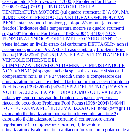
caso capitato § > km veicolo 147000 §
Problema Ford Focus
(1998>2004) [33932] L`INDICATORE DELLA
TEMPERATURA MOTORE (sul quadro strumenti) E` A 90°, MA
IL MOTORE E` FREDDO, LA VETTURA COMUNQUE VA
BENE nota: avviando il motore, già dopo 2/3 minuti (a motore
freddo) l`indicatore della temperatura motore su quadro strumenti
segna 90°
Problema Ford Focus (1998>2004) [34100] NON
FUNZIONA L'INDICATORE LIVELLO CARBURANTE:>
viene indicato un livello errato del carburante DETTAGLI:> non si
accendono spie avaria § CASI:> 1 caso capitato §
Problema Ford
Focus (1998>2004) [34125] LA 3° E LA 4° VELOCITA` DELLE
VENTOLE INTERNE DEL
CLIMATIZZATORE/RISCALDAMENTO IMPOSTANDOLE
NON VANNO (si spegne anche la spia sul tasto a/c e si stacca il
compressore) nota: la 1° e 2° velocità vanno, il compressore del
climatizzatore funziona e il led sul tasto a/c rimane acceso
Problema
Ford Focus (1998>2004) [34740] SPIA DEI FRENI (!) ROSSA A
VOLTE ACCESA, LA VETTURA COMUNQUE VA BENE
nota: spegnendo e riavviando il motore la spia si spegne ma si
riaccende poco dopo
Problema Ford Focus (1998>2004) [34844]
NON FUNZIONA PIU` IL CLIMATIZZATORE nota: (dettagli) 1)
azionando il climatizzatore non partono le ventole radiatore 2)
azionando il climatizzatore la corrente al compressore arriva
regolarmente (il compressore si aziona) 3) le ventole
climatizzatore/riscaldamento in abitacolo funzionano regolarmente a