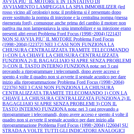
AVVIA PIU` IL MOTORE E IN TENTATIVO DI
AVVIAMENTO LAMPEGGIA LA SPIA IMMOBILIZER (led
rosso vicino all`orologio) nota: il problema si è presentato dopo
avere sostituito la pompa di iniezione e la centralina pompa (messa
rigenerata ford), comunque anche prima del cambio il motore non
partiva ma non lampeggiava la spia immobilizer e su iniezione erano
presenti altri errori
Problema Ford Focus (1998>2004) [22143]
NON SI AVVIA PIU` IL MOTORE
Problema Ford Focus
(1998>2004) [22372] NEI 3 CASI NON FUNZIONA LA
CHIUSURA CENTRALIZZATA TRAMITE TELECOMANDO
1) CON LA CHIAVE LA CHIUSURA CENTRALIZZATA
FUNZIONA 2) IL BAGAGLIAIO SI APRE SENZA PROBLEMI
3) CON IL TASTO INTERNO FUNZIONA nota: nei 3 casi
provando a riprogrammare i telecomandi, dopo avere acceso e
spento 4 volte il quadro non si avverte il segnale acustico per dare
inizio alla riprogrammazione
Problema Ford Focus (1998>2004)
[22376] NEI 3 CASI NON FUNZIONA LA CHIUSURA
CENTRALIZZATA TRAMITE TELECOMANDO 1) CON LA
CHIAVE LA CHIUSURA CENTRALIZZATA FUNZIONA 2) IL
BAGAGLIAIO SI APRE SENZA PROBLEMI 3) CON IL
TASTO INTERNO FUNZIONA nota: nei 3 casi provando a
riprogrammare i telecomandi, dopo avere acceso e spento 4 volte il
quadro non si avverte il segnale acustico per dare inizio alla
riprogrammazione
Problema Ford Focus (1998>2004) [22604] SU
STRADA A VOLTE TUTTI GLI INDICATORI ANALOGICI