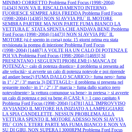
MINIMO CORRETTO
Problema Ford Focus (1998>2004)
[14343] NON VA IL RISCALDAMENTO INTERNO,
FUORIESCE SEMPRE ARIA FREDDA
Problema Ford Focus
(1998>2004) [14385] NON SI AVVIA PIU` IL MOTORE
SEMBRA PARTIRE MA NON PARTE FUMA BIANCO LA
VETTURA E` STATA SPENTA CHE ANDAVA BENE
Problema
Ford Focus (1998>2004) [14473] NON SI AVVIA PIU` IL
MOTORE (si è spento in corsa) nota: 15 giorni prima era stata
revisionata la pompa di iniezione
Problema Ford Focus
(1998>2004) [14487] A VOLTE HA UN CALO DI POTENZA E
POI VA
Problema Ford Focus (1998>2004) [14693] SI
PRESENTANO I SEGUENTI PROBLEMI:1) MANCA DI
POTENZA:> calo di potenza drastico> il problema si presenta ad
alte velocità> si avverte un calo di potenza notevole e poi riprende
ad andare bene2) FUMA DALLO SCARICO:> fuma nero> fuma
in 1° / 2° / 3° marcia 3) DETTAGLI:> il problema si presenta nel
seguente modo> in 1° / 2° / 3° marcia > fuma dallo scarico nero
notevolmente> la vettura comunque va bene> in pretesa > si avverte
un calo di potenza e poi va bene 4) CASI: § > 1 caso capitato §
Problema Ford Focus (1998>2004) [14781] ALL`IMPROVVISO
AVVIANDO IL MOTORE HA INIZIATO A LAMPEGGIARE
LA SPIA CANDELETTE, NESSUN PROBLEMA ALLA
VETTURA SPENTO IL MOTORE ADESSO NON SI AVVIA
PIU` CON L`ETERE PARTE MA FUMA BIANCO E NON VA
SU DI GIRI, NON SUPERA I 3000RPM
Problema Ford Focus