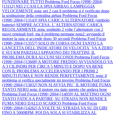
FUNZIONARE TUTTO
Problema Ford Focus (1998>2004)
[13112] NEI 2 CASI LA SPIA AIRBAG LAMPEGGIA
VELOCEMENTE nota: nei 2 casi il problema si è verificato dopo
la sostituzione della centralina airbag
Problema Ford Focus
(1998>2004) [13143] SPIA CARICA ALTERNATORE (simbolo
batteria) SEMPRE ACCESA. L`ALTERNATORE CARICA
REGOLARMENTE nota: sostituito 2 volte l`alternatore con 2
nuovi originali ford, ma il problema permane nota2: avviando il
motore la spia si accende dopo 30 secondi
Problema Ford Focus
(1998>2004) [13557] SOLO IN CORSA OGNI TANTO LA
LANCETTA DELL`INDICATORE DI VELOCITA` VA A ZERO
E SUI KM PARZIALI APPAIONO DEI TRATTINI, IL
PROBLEMA DURA ALCUNI SECONDI
Problema Ford Focus
(1998>2004) [13608] A MOTORE FREDDO AVVIANDOLO VA
A 3 CILINDRI PER CIRCA 5 MINUTI E DOPO VA BENE
CON IL PROBLEMA ACCELERANDO PER I PRIMI 2
MINUTI FUMA E NON RENDE PERFETTAMENTE nota: il
problema si verifica specialmente ini inverno
Problema Ford Focus
(1998>2004) [13832] NON SI AVVIA PIU` IL MOTORE FUMA
TANTO NERO nota: il motore era stato spento che andava bene
Problema Ford Focus (1998>2004) [14059] AL MATTINO OGNI
TANTO FATICA A PARTIRE, SU STRADA NON RENDE E
FUMA NERO DALLO SCARICO
Problema Ford Focus
(1998>2004) [14262] A VOLTE SU STRADA VA SU DI GIRI
FINO A 5000RPM, POI DA SOLA SI STABILIZZA AL