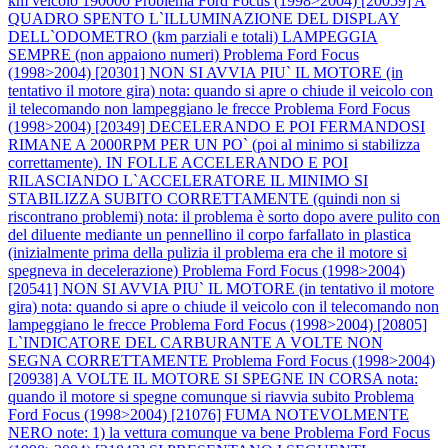
km veicolo 190000
Problema Ford Focus (1998>2004) [20059] A
QUADRO SPENTO L`ILLUMINAZIONE DEL DISPLAY
DELL`ODOMETRO (km parziali e totali) LAMPEGGIA
SEMPRE (non appaiono numeri)
Problema Ford Focus
(1998>2004) [20301] NON SI AVVIA PIU` IL MOTORE (in
tentativo il motore gira) nota: quando si apre o chiude il veicolo con
il telecomando non lampeggiano le frecce
Problema Ford Focus
(1998>2004) [20349] DECELERANDO E POI FERMANDOSI
RIMANE A 2000RPM PER UN PO` (poi al minimo si stabilizza
correttamente). IN FOLLE ACCELERANDO E POI
RILASCIANDO L`ACCELERATORE IL MINIMO SI
STABILIZZA SUBITO CORRETTAMENTE (quindi non si
riscontrano problemi) nota: il problema è sorto dopo avere pulito con
del diluente mediante un pennellino il corpo farfallato in plastica
(inizialmente prima della pulizia il problema era che il motore si
spegneva in decelerazione)
Problema Ford Focus (1998>2004)
[20541] NON SI AVVIA PIU` IL MOTORE (in tentativo il motore
gira) nota: quando si apre o chiude il veicolo con il telecomando non
lampeggiano le frecce
Problema Ford Focus (1998>2004) [20805]
L`INDICATORE DEL CARBURANTE A VOLTE NON
SEGNA CORRETTAMENTE
Problema Ford Focus (1998>2004)
[20938] A VOLTE IL MOTORE SI SPEGNE IN CORSA nota:
quando il motore si spegne comunque si riavvia subito
Problema
Ford Focus (1998>2004) [21076] FUMA NOTEVOLMENTE
NERO note: 1) la vettura comunque va bene
Problema Ford Focus