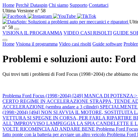
Home
Perchè Dataspin
Chi siamo
Supporto
Contattaci
Ultima Versione n° 58
Ulti
n° 58
VISIONA IL PROGRAMMA
VIDEO CASI RISOLTI
GUIDE SO
Home
Visiona il programma
Video casi risolti
Guide software
Problem
Problemi e soluzioni auto: For
Qui trovi tutti i problemi di Ford Focus (1998>2004) che abbiamo risco
Problema Ford Focus (1998>2004) [249] MANCA DI POTENZA:> calo 
CERTO REGIME IN ACCELERAZIONE STRAPPA, TENDE AD AN
ACCELERAZIONE (sembra andare a 3 cilindri) SPECIALMENTE A MOT
(1998>2004) [494] NON SI AVVIA IL MOTORE, SOSTITU
VETTURA SI SPEGNE IN CORSA, PER FARLA RIPARTIRE 
ALL`IMPROVVISO LAMPEGGIA LA SPIA CANDELETTE E 
VOLTE RICOMINCIA AD ANDARE BENE
Problema Ford Focus
fatto ponte con la batteria per avviare un altro veicolo
Problema For