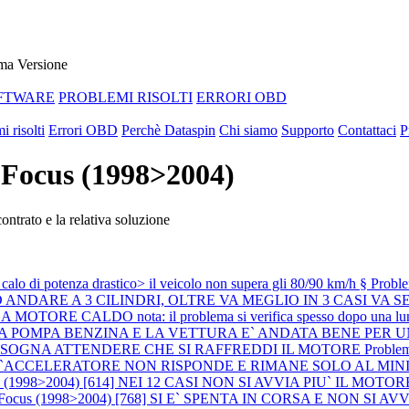
ma Versione
FTWARE
PROBLEMI RISOLTI
ERRORI OBD
i risolti
Errori OBD
Perchè Dataspin
Chi siamo
Supporto
Contattaci
P
d Focus (1998>2004)
ntrato e la relativa soluzione
di potenza drastico> il veicolo non supera gli 80/90 km/h §
Probl
DARE A 3 CILINDRI, OLTRE VA MEGLIO IN 3 CASI VA SEM
ORE CALDO nota: il problema si verifica spesso dopo una lunga 
ITA LA POMPA BENZINA E LA VETTURA E` ANDATA BENE PE
BISOGNA ATTENDERE CHE SI RAFFREDDI IL MOTORE
Proble
L`ACCELERATORE NON RISPONDE E RIMANE SOLO AL MI
 (1998>2004) [614] NEI 12 CASI NON SI AVVIA PIU` IL MOTORE (si è 
d Focus (1998>2004) [768] SI E` SPENTA IN CORSA E NON S