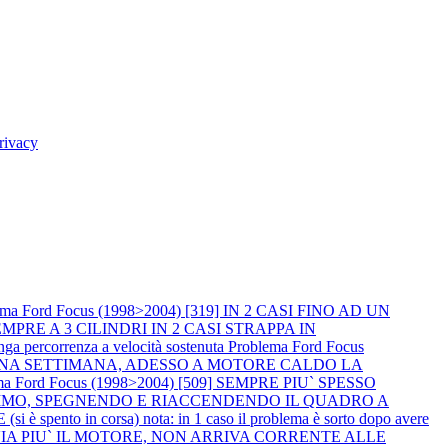
rivacy
ema Ford Focus (1998>2004) [319] IN 2 CASI FINO AD UN
PRE A 3 CILINDRI IN 2 CASI STRAPPA IN
percorrenza a velocità sostenuta
Problema Ford Focus
R UNA SETTIMANA, ADESSO A MOTORE CALDO LA
ma Ford Focus (1998>2004) [509] SEMPRE PIU` SPESSO
NIMO, SPEGNENDO E RIACCENDENDO IL QUADRO A
spento in corsa) nota: in 1 caso il problema è sorto dopo avere
I AVVIA PIU` IL MOTORE, NON ARRIVA CORRENTE ALLE