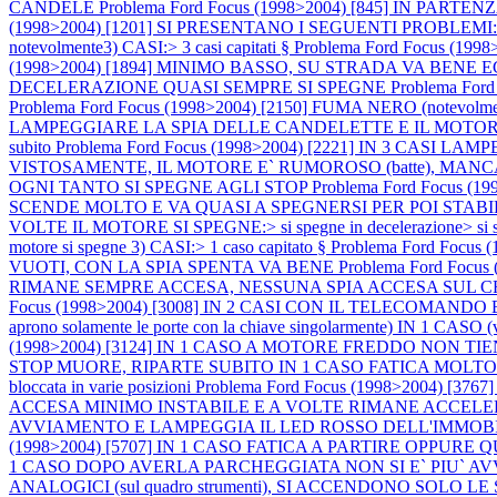
CANDELE
Problema Ford Focus (1998>2004) [845] IN P
(1998>2004) [1201] SI PRESENTANO I SEGUENTI PROBLEMI:1) M
notevolmente3) CASI:> 3 casi capitati §
Problema Ford Focus (
(1998>2004) [1894] MINIMO BASSO, SU STRADA VA BEN
DECELERAZIONE QUASI SEMPRE SI SPEGNE
Problema Fo
Problema Ford Focus (1998>2004) [2150] FUMA NERO (notevo
LAMPEGGIARE LA SPIA DELLE CANDELETTE E IL MOTORE SI 
subito
Problema Ford Focus (1998>2004) [2221] IN 3 CASI L
VISTOSAMENTE, IL MOTORE E` RUMOROSO (batte), MAN
OGNI TANTO SI SPEGNE AGLI STOP
Problema Ford Focus 
SCENDE MOLTO E VA QUASI A SPEGNERSI PER POI STABI
VOLTE IL MOTORE SI SPEGNE:> si spegne in decelerazione> si speg
motore si spegne 3) CASI:> 1 caso capitato §
Problema Ford Foc
VUOTI, CON LA SPIA SPENTA VA BENE
Problema Ford Fo
RIMANE SEMPRE ACCESA, NESSUNA SPIA ACCESA SUL
Focus (1998>2004) [3008] IN 2 CASI CON IL TELECOMA
aprono solamente le porte con la chiave singolarmente) IN
(1998>2004) [3124] IN 1 CASO A MOTORE FREDDO NON T
STOP MUORE, RIPARTE SUBITO IN 1 CASO FATICA MOLTO A PART
bloccata in varie posizioni
Problema Ford Focus (1998>2004)
ACCESA MINIMO INSTABILE E A VOLTE RIMANE ACCEL
AVVIAMENTO E LAMPEGGIA IL LED ROSSO DELL'IMMOB
(1998>2004) [5707] IN 1 CASO FATICA A PARTIRE OPPUR
1 CASO DOPO AVERLA PARCHEGGIATA NON SI E` PIU` A
ANALOGICI (sul quadro strumenti), SI ACCENDONO SO