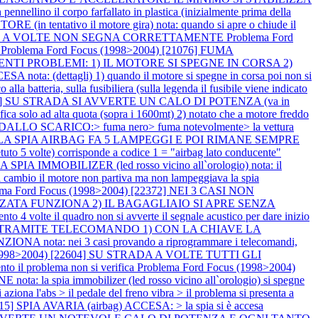
llino il corpo farfallato in plastica (inizialmente prima della
(in tentativo il motore gira) nota: quando si apre o chiude il
RANTE A VOLTE NON SEGNA CORRETTAMENTE
Problema Ford
o
Problema Ford Focus (1998>2004) [21076] FUMA
EGUENTI PROBLEMI: 1) IL MOTORE SI SPEGNE IN CORSA 2)
ota: (dettagli) 1) quando il motore si spegne in corsa poi non si
lla batteria, sulla fusibiliera (sulla legenda il fusibile viene indicato
1953] SU STRADA SI AVVERTE UN CALO DI POTENZA (va in
ad alta quota (sopra i 1600mt) 2) notato che a motore freddo
DALLO SCARICO:> fuma nero> fuma notevolmente> la vettura
RE LA SPIA AIRBAG FA 5 LAMPEGGI E POI RIMANE SEMPRE
olte) corrisponde a codice 1 = "airbag lato conducente"
IMMOBILIZER (led rosso vicino all`orologio) nota: il
el cambio il motore non partiva ma non lampeggiava la spia
ema Ford Focus (1998>2004) [22372] NEI 3 CASI NON
TA FUNZIONA 2) IL BAGAGLIAIO SI APRE SENZA
lte il quadro non si avverte il segnale acustico per dare inizio
ATA TRAMITE TELECOMANDO 1) CON LA CHIAVE LA
: nei 3 casi provando a riprogrammare i telecomandi,
 (1998>2004) [22604] SU STRADA A VOLTE TUTTI GLI
 problema non si verifica
Problema Ford Focus (1998>2004)
a spia immobilizer (led rosso vicino all`orologio) si spegne
na l'abs > il pedale del freno vibra > il problema si presenta a
15] SPIA AVARIA (airbag) ACCESA: > la spia si è accesa