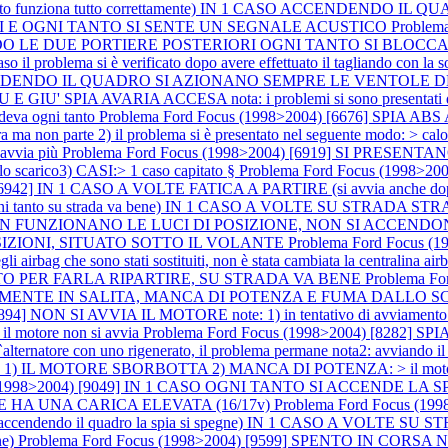
o funziona tutto correttamente) IN 1 CASO ACCENDENDO I
I E OGNI TANTO SI SENTE UN SEGNALE ACUSTICO
Problem
COMANDO LE DUE PORTIERE POSTERIORI OGNI TANTO SI BL
blema si è verificato dopo avere effettuato il tagliando con la sostitu
] ACCENDENDO IL QUADRO SI AZIONANO SEMPRE LE VENTOL
A AVARIA ACCESA nota: i problemi si sono presentati dopo a
deva ogni tanto
Problema Ford Focus (1998>2004) [6676] SPIA A
 non parte 2) il problema si è presentato nel seguente modo: > calo di
 avvia più
Problema Ford Focus (1998>2004) [6919] SI PRESEN
o scarico3) CASI:> 1 caso capitato §
Problema Ford Focus (1998>2
) [6942] IN 1 CASO A VOLTE FATICA A PARTIRE (si avvia anch
to su strada va bene) IN 1 CASO A VOLTE SU STRADA STRAP
986] NON FUNZIONANO LE LUCI DI POSIZIONE, NON SI ACC
SIZIONI, SITUATO SOTTO IL VOLANTE
Problema Ford Focus 
gli airbag che sono stati sostituiti, non è stata cambiata la centralina a
LTO PER FARLA RIPARTIRE, SU STRADA VA BENE
Problema F
ECIALMENTE IN SALITA, MANCA DI POTENZA E FUMA DALLO 
4] NON SI AVVIA IL MOTORE note: 1) in tentativo di avviamento il mo
> il motore non si avvia
Problema Ford Focus (1998>2004) [8282] 
re con uno rigenerato, il problema permane nota2: avviando il mo
 1) IL MOTORE SBORBOTTA 2) MANCA DI POTENZA: > il motor
s (1998>2004) [9049] IN 1 CASO OGNI TANTO SI ACCENDE LA 
 HA UNA CARICA ELEVATA (16/17v)
Problema Ford Focus (
endendo il quadro la spia si spegne) IN 1 CASO A VOLTE 
ne)
Problema Ford Focus (1998>2004) [9599] SPENTO IN CORS