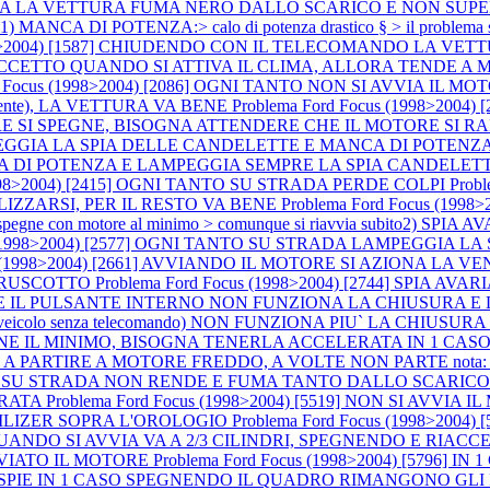
ARTENZA LA VETTURA FUMA NERO DALLO SCARICO E NON SUP
ANCA DI POTENZA:> calo di potenza drastico § > il problema 
1998>2004) [1587] CHIUDENDO CON IL TELECOMANDO LA VE
E ECCETTO QUANDO SI ATTIVA IL CLIMA, ALLORA TENDE A
rd Focus (1998>2004) [2086] OGNI TANTO NON SI AVVIA I
lmente), LA VETTURA VA BENE
Problema Ford Focus (1998>2004
SPEGNE, BISOGNA ATTENDERE CHE IL MOTORE SI RAFFREDDI P
AMPEGGIA LA SPIA DELLE CANDELETTE E MANCA DI POTENZA (a m
CA DI POTENZA E LAMPEGGIA SEMPRE LA SPIA CANDELET
(1998>2004) [2415] OGNI TANTO SU STRADA PERDE COLPI
Prob
LIZZARSI, PER IL RESTO VA BENE
Problema Ford Focus (199
ne con motore al minimo > comunque si riavvia subito2) SPIA AVARI
us (1998>2004) [2577] OGNI TANTO SU STRADA LAMPEGGIA
cus (1998>2004) [2661] AVVIANDO IL MOTORE SI AZIONA 
 CRUSCOTTO
Problema Ford Focus (1998>2004) [2744] SPIA 
NDO E IL PULSANTE INTERNO NON FUNZIONA LA CHIUSURA E
 1 CASO (veicolo senza telecomando) NON FUNZIONA PIU` LA C
IENE IL MINIMO, BISOGNA TENERLA ACCELERATA IN 1 CASO
IRE A MOTORE FREDDO, A VOLTE NON PARTE nota: accelerando si
 [3767] SU STRADA NON RENDE E FUMA TANTO DALLO SCARIC
ERATA
Problema Ford Focus (1998>2004) [5519] NON SI AV
ILIZER SOPRA L'OROLOGIO
Problema Ford Focus (1998>2004)
E QUANDO SI AVVIA VA A 2/3 CILINDRI, SPEGNENDO E RIA
VVIATO IL MOTORE
Problema Ford Focus (1998>2004) [5796]
LO LE SPIE IN 1 CASO SPEGNENDO IL QUADRO RIMANGONO 