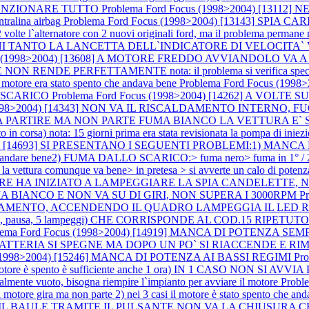
 FUNZIONARE TUTTO
Problema Ford Focus (1998>2004) [131
entralina airbag
Problema Ford Focus (1998>2004) [13143] SPIA 
ternatore con 2 nuovi originali ford, ma il problema permane nota
A OGNI TANTO LA LANCETTA DELL`INDICATORE DI VELOCITA`
cus (1998>2004) [13608] A MOTORE FREDDO AVVIANDOLO VA 
ENDE PERFETTAMENTE nota: il problema si verifica special
re era stato spento che andava bene
Problema Ford Focus (19
 SCARICO
Problema Ford Focus (1998>2004) [14262] A VOLTE
 (1998>2004) [14343] NON VA IL RISCALDAMENTO INTERNO
EMBRA PARTIRE MA NON PARTE FUMA BIANCO LA VETTURA E
orsa) nota: 15 giorni prima era stata revisionata la pompa di iniez
4) [14693] SI PRESENTANO I SEGUENTI PROBLEMI:1) MANCA DI POTE
nde ad andare bene2) FUMA DALLO SCARICO:> fuma nero> fuma in 1° / 2
 la vettura comunque va bene> in pretesa > si avverte un calo di potenz
OTORE HA INIZIATO A LAMPEGGIARE LA SPIA CANDELETT
A BIANCO E NON VA SU DI GIRI, NON SUPERA I 3000RPM
P
MENTO, ACCENDENDO IL QUADRO LAMPEGGIA IL LED ROSSO DE
, 5 lampeggi) CHE CORRISPONDE AL COD.15 RIPETUTO PIU` VOLT
lema Ford Focus (1998>2004) [14919] MANCA DI POTENZA S
PIA BATTERIA SI SPEGNE MA DOPO UN PO` SI RIACCENDE 
s (1998>2004) [15246] MANCA DI POTENZA AI BASSI REGIMI
Pr
otore è spento è sufficiente anche 1 ora) IN 1 CASO NON SI AVVIA P
rzialmente vuoto, bisogna riempire l`impianto per avviare il motore
Probl
 motore gira ma non parte 2) nei 3 casi il motore è stato spento che an
APRE IL BAULE TRAMITE IL PULSANTE NON VA LA CHIUSURA CE