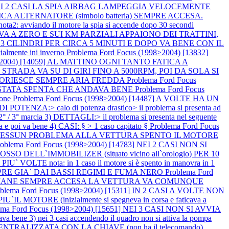
12] NEI 2 CASI LA SPIA AIRBAG LAMPEGGIA VELOCEMENTE
CARICA ALTERNATORE (simbolo batteria) SEMPRE ACCESA.
2: avviando il motore la spia si accende dopo 30 secondi
 VA A ZERO E SUI KM PARZIALI APPAIONO DEI TRATTINI,
A 3 CILINDRI PER CIRCA 5 MINUTI E DOPO VA BENE CON IL
mente ini inverno
Problema Ford Focus (1998>2004) [13832]
98>2004) [14059] AL MATTINO OGNI TANTO FATICA A
 SU STRADA VA SU DI GIRI FINO A 5000RPM, POI DA SOLA SI
, FUORIESCE SEMPRE ARIA FREDDA
Problema Ford Focus
` STATA SPENTA CHE ANDAVA BENE
Problema Ford Focus
ione
Problema Ford Focus (1998>2004) [14487] A VOLTE HA UN
NZA:> calo di potenza drastico> il problema si presenta ad
° / 3° marcia 3) DETTAGLI:> il problema si presenta nel seguente
a e poi va bene 4) CASI: § > 1 caso capitato §
Problema Ford Focus
E, NESSUN PROBLEMA ALLA VETTURA SPENTO IL MOTORE
roblema Ford Focus (1998>2004) [14783] NEI 2 CASI NON SI
LL`IMMOBILIZER (situato vicino all`orologio) PER 10
E nota: in 1 caso il motore si è spento in manovra in 1
EMPRE GIA` DAI BASSI REGIMI E FUMA NERO
Problema Ford
E RIMANE SEMPRE ACCESA LA VETTURA VA COMUNQUE
oblema Ford Focus (1998>2004) [15311] IN 2 CASI A VOLTE NON
IU`IL MOTORE (inizialmente si spegneva in corsa e faticava a
ema Ford Focus (1998>2004) [15651] NEI 3 CASI NON SI AVVIA
dava bene 3) nei 3 casi accendendo il quadro non si attiva la pompa
NTRALIZZATA CON LA CHIAVE (non ha il telecomando)