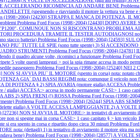
>2004) [23864] A VOLTE IN ACCELERAZIONE (agli alti regim
ANDO E ACCELERANDO RICOMINCIA AD ANDARE BENE
Problema
egnendo e riavviando il motore la vettura va bene e si spegne la
cus (1998>2004) [24230] STRAPPA E MANCA DI POTENZA, IL M
 problemi
Problema Ford Focus (1998>2004) [24430] DOPO A
D. "P1200", COMUNQUE NON SI RISCONTRANO PROBLEMA A
I PROCEDURA TRAMITE IL TESTER AUTODIAGNOSI nota: (la procedu
no stacco batteria)
Problema Ford Focus (1998>2004) [24593]
NANO PIU` TUTTE LE SPIE (sono tutte spente) 3) SI ACCEND
 QUADRO STRUMENTI
Problema Ford Focus (1998>2004) [247
ndendo il quadro alcune volte, ricominci a funzionare
Problema Ford Fo
 ripete 5 volte questi lampeggi > poi la spia rimane accesa in modo pe
dile passeggero
Problema Ford Focus (1998>2004) [25240] NEI 2 C
 NON SI AVVIA PIU` IL MOTORE (spento in corsa) nota: notato che non
POTENZA GIA` DAI BASSI REGIMI nota: comunque il veicolo non 
I POTENZA § 2) SPIA AVARIA (motore gialla) ACCESA
Probl
re / gialla) ACCESA:> accesa in modo permanente CASI:> 1 caso capi
A ABS 2) SPIA FRENI (!) ROSSA
Problema Ford Focus (1998>2
rmente)
Problema Ford Focus (1998>2004) [26244] SPIA ABS S
ette gialla) A VOLTE ACCESA LAMPEGGIANTE 2) A VOLTE IL M
[27236] NON SI AVVIA IL MOTORE:> in tentativi di avviamento il mot
ore non si spegne mai in corsa CASI:> 1 caso capitato § > km veicolo
i era spento in corsa e ripartito dopo circa 30 minuti
Problema Fo
: (dettagli) 1) in tentativo di avviamento il motore gira ma non par
 andava bene)
Problema Ford Focus (1998>2004) [28577] A VO