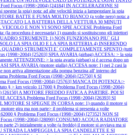
i) SI AVVERTE UN NOTEVOLE CALO DI POTENZA E OGNI TANTO
 Ford Focus (1998>2004) [24184] IN ACCELERAZIONE SI
 spia) nota: ad alte velocità inizia a lampeggiare la spia
OTORE BATTE E FUMA MOLTO BIANCO (a volte nero) nota: a
VERE STACCATO LA BATTERIA DELLA VETTURA 30 MINUTI
L VEICOLO E NON VI SONO SPIE ACCESE
Problema Ford
ra è necessaria) 1) quando si sostituiscono gli iniettori
 SUL QUADRO STRUMENTI: 1) NON FUNZIONANO PIU` GLI
ONO SOLO LA SPIA OLIO E LA SPIA BATTERIA 4) INSERENDO
81] IL QUADRO STRUMENTI E` COMPLETAMENTE SPENTO (tutti
cus (1998>2004) [25203] SPIA AVARIA (airbag) ACCESA: > la spia
rmanente ATTENZIONE: > la spia avaria (airbag) si è accesa dopo un
ASI SPIA AVARIA (motore gialla) ACCESA note: 1) nei 2 casi la
 arriva alimentazione alla pompa benzina all' interno del
fuma
Problema Ford Focus (1998>2004) [25750] § SI
ema Ford Focus (1998>2004) [25763] MANCA DI POTENZA:>
tato § > km veicolo 117000 §
Problema Ford Focus (1998>2004)
004) [26150] A MOTORE FREDDO FATICA A PARTIRE, POI SI
EMPRE ACCESA
Problema Ford Focus (1998>2004) [26393] SI
OTORE SI SPEGNE IN CORSA note: 1) quando il motore si
ore gira ma non parte> il problema si presenta a volte
 162000 §
Problema Ford Focus (1998>2004) [27352] NON SI
rd Focus (1998>2004) [28090] CONSUMO ACQUA RADIATORE
te 2) inizialmente a volte (a freddo) il motore si avviava ma si
LTE SU STRADA LAMPEGGIA LA SPIA CANDELETTE E SI