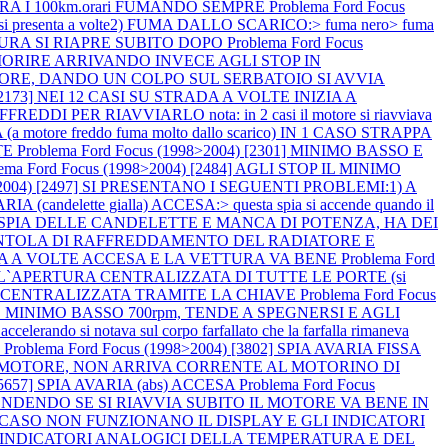
ERA I 100km.orari FUMANDO SEMPRE
Problema Ford Focus
si presenta a volte2) FUMA DALLO SCARICO:> fuma nero> fuma
TTURA SI RIAPRE SUBITO DOPO
Problema Ford Focus
 MORIRE ARRIVANDO INVECE AGLI STOP IN
L MOTORE, DANDO UN COLPO SUL SERBATOIO SI AVVIA
) [2173] NEI 12 CASI SU STRADA A VOLTE INIZIA A
ER RIAVVIARLO nota: in 2 casi il motore si riavviava
otore freddo fuma molto dallo scarico) IN 1 CASO STRAPPA
TE
Problema Ford Focus (1998>2004) [2301] MINIMO BASSO E
lema Ford Focus (1998>2004) [2484] AGLI STOP IL MINIMO
8>2004) [2497] SI PRESENTANO I SEGUENTI PROBLEMI:1) A
A (candelette gialla) ACCESA:> questa spia si accende quando il
 LA SPIA DELLE CANDELETTE E MANCA DI POTENZA, HA DEI
LA VENTOLA DI RAFFREDDAMENTO DEL RADIATORE E
AVARIA A VOLTE ACCESA E LA VETTURA VA BENE
Problema Ford
 L`APERTURA CENTRALIZZATA DI TUTTE LE PORTE (si
HIUSURA CENTRALIZZATA TRAMITE LA CHIAVE
Problema Ford Focus
 MINIMO BASSO 700rpm, TENDE A SPEGNERSI E AGLI
 notava sul corpo farfallato che la farfalla rimaneva
O
Problema Ford Focus (1998>2004) [3802] SPIA AVARIA FISSA
VIA IL MOTORE, NON ARRIVA CORRENTE AL MOTORINO DI
 [5657] SPIA AVARIA (abs) ACCESA
Problema Ford Focus
CCENDENDO SE SI RIAVVIA SUBITO IL MOTORE VA BENE IN
 IN 1 CASO NON FUNZIONANO IL DISPLAY E GLI INDICATORI
GLI INDICATORI ANALOGICI DELLA TEMPERATURA E DEL