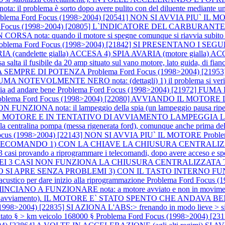
problema è sorto dopo avere pulito con del diluente mediante un penne
blema Ford Focus (1998>2004) [20541] NON SI AVVIA PIU` IL MOTORE 
rd Focus (1998>2004) [20805] L`INDICATORE DEL CARBU
SA nota: quando il motore si spegne comunque si riavvia subit
roblema Ford Focus (1998>2004) [21842] SI PRESENTANO I S
candelette gialla) ACCESA 4) SPIA AVARIA (motore gialla) ACCESA n
salta il fusibile da 20 amp situato sul vano motore, lato guida, di fianco a
ANCA SEMPRE DI POTENZA
Problema Ford Focus (1998>2004) [2
OLMENTE NERO nota: (dettagli) 1) il problema si verifica solo 
cia ad andare bene
Problema Ford Focus (1998>2004) [21972] FUMA 
oblema Ford Focus (1998>2004) [22080] AVVIANDO IL MOTO
ota: il lampeggio della spia (un lampeggio pausa ripetuto 5 v
 IL MOTORE E IN TENTATIVO DI AVVIAMENTO LAMPEGGIA LA SPIA 
 e la centralina pompa (messa rigenerata ford), comunque anche prima d
Focus (1998>2004) [22143] NON SI AVVIA PIU` IL MOTORE
Probl
COMANDO 1) CON LA CHIAVE LA CHIUSURA CENTRALIZZA
ndo a riprogrammare i telecomandi, dopo avere acceso e spento 4 vo
2376] NEI 3 CASI NON FUNZIONA LA CHIUSURA CENTRALIZZ
RE SENZA PROBLEMI 3) CON IL TASTO INTERNO FUNZIONA nota
 acustico per dare inizio alla riprogrammazione
Problema Ford Focus
A FUNZIONARE nota: a motore avviato e non in movimento il
avviamento). IL MOTORE E` STATO SPENTO CHE ANDAVA BENE nota: l
998>2004) [22835] SI AZIONA L'ABS:> frenando in modo lieve > si azio
tato § > km veicolo 168000 §
Problema Ford Focus (1998>2004) [231