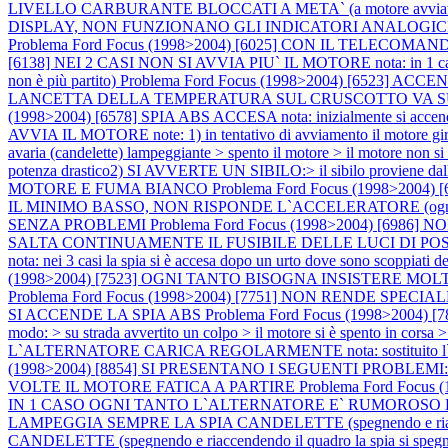
LIVELLO CARBURANTE BLOCCATI A META` (a motore avviat
DISPLAY, NON FUNZIONANO GLI INDICATORI ANALOGIC
Problema Ford Focus (1998>2004) [6025] CON IL TELE
[6138] NEI 2 CASI NON SI AVVIA PIU` IL MOTORE nota: in 1 caso il pro
non è più partito)
Problema Ford Focus (1998>2004) [6523
LANCETTA DELLA TEMPERATURA SUL CRUSCOTTO VA SU E GIU' SPI
(1998>2004) [6578] SPIA ABS ACCESA nota: inizialmente si accen
AVVIA IL MOTORE note: 1) in tentativo di avviamento il motore gira ma
avaria (candelette) lampeggiante > spento il motore > il motore non si
potenza drastico2) SI AVVERTE UN SIBILO:> il sibilo proviene dall
MOTORE E FUMA BIANCO
Problema Ford Focus (1998>2004
IL MINIMO BASSO, NON RISPONDE L`ACCELERATORE (ogni tan
SENZA PROBLEMI
Problema Ford Focus (1998>2004) [6
SALTA CONTINUAMENTE IL FUSIBILE DELLE LUCI DI PO
nota: nei 3 casi la spia si è accesa dopo un urto dove sono scoppiati de
(1998>2004) [7523] OGNI TANTO BISOGNA INSISTERE MO
Problema Ford Focus (1998>2004) [7751] NON RENDE SP
SI ACCENDE LA SPIA ABS
Problema Ford Focus (1998>2004) [789
modo: > su strada avvertito un colpo > il motore si è spento in corsa 
L`ALTERNATORE CARICA REGOLARMENTE nota: sostituito l`alternato
(1998>2004) [8854] SI PRESENTANO I SEGUENTI PROBLEMI:
VOLTE IL MOTORE FATICA A PARTIRE
Problema Ford Focu
IN 1 CASO OGNI TANTO L`ALTERNATORE E` RUMOROSO E
LAMPEGGIA SEMPRE LA SPIA CANDELETTE (spegnendo e riacc
CANDELETTE (spegnendo e riaccendendo il quadro la spia si speg