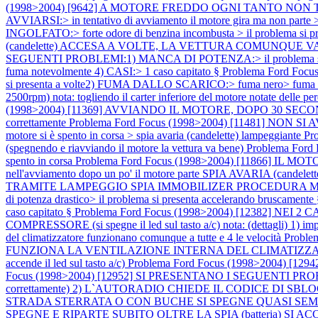
(1998>2004) [9642] A MOTORE FREDDO OGNI TANTO NON
AVVIARSI:> in tentativo di avviamento il motore gira ma non parte 
INGOLFATO:> forte odore di benzina incombusta > il problema si pre
(candelette) ACCESA A VOLTE, LA VETTURA COMUNQUE VA BENE no
SEGUENTI PROBLEMI:1) MANCA DI POTENZA:> il problema si pre
fuma notevolmente 4) CASI:> 1 caso capitato §
Problema Ford Foc
si presenta a volte2) FUMA DALLO SCARICO:> fuma nero> fuma no
2500rpm) nota: togliendo il carter inferiore del motore notate delle per
(1998>2004) [11369] AVVIANDO IL MOTORE, DOPO 30 SECONDI
correttamente
Problema Ford Focus (1998>2004) [11481] NON SI AVVIA
motore si è spento in corsa > spia avaria (candelette) lampeggiante
Pr
(spegnendo e riavviando il motore la vettura va bene)
Problema Ford 
spento in corsa
Problema Ford Focus (1998>2004) [11866] IL MOTORE S
nell'avviamento dopo un po' il motore parte SPIA AVARIA (candelet
TRAMITE LAMPEGGIO SPIA IMMOBILIZER PROCEDURA
di potenza drastico> il problema si presenta accelerando bruscament
caso capitato §
Problema Ford Focus (1998>2004) [12382] N
COMPRESSORE (si spegne il led sul tasto a/c) nota: (dettagli) 1) imposta
del climatizzatore funzionano comunque a tutte e 4 le velocità
Proble
FUNZIONA LA VENTILAZIONE INTERNA DEL CLIMATIZZA
accende il led sul tasto a/c)
Problema Ford Focus (1998>2004) [1
Focus (1998>2004) [12952] SI PRESENTANO I SEGUENTI PR
correttamente) 2) L`AUTORADIO CHIEDE IL CODICE DI SBLOCCO not
STRADA STERRATA O CON BUCHE SI SPEGNE QUASI SEMPR
SPEGNE E RIPARTE SUBITO OLTRE LA SPIA (batteria) SI AC