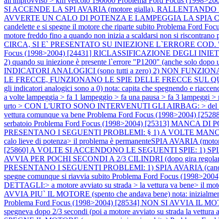
all'improvviso > km veicolo 190000
Problema Ford Focus (1998
SI ACCENDE LA SPI AVARIA (motore gialla), RALLENT
AVVERTE UN CALO DI POTENZA E LAMPEGGIA LA SPIA CANDELETTE (sp
candelette e si spegne il motore che riparte subito
Problema Ford Fo
motore freddo fino a quando non inizia a scaldarsi non si riscontrano
CIRCA, SI E` PRESENTATO SU INIEZIONE L`ERRORE CO
Focus (1998>2004) [24431] RICLASSIFICAZIONE DEGLI INIETTOR
2) quando su iniezione è presente l`errore "P1200" (anche solo dopo u
INDICATORI ANALOGICI (sono tutti a zero) 2) NON FUNZIO
LE FRECCE, FUNZIONANO LE SPIE DELLE FRECCE SUL
gli indicatori analogici sono a 0) nota: capita che spegnendo e riacce
a volte lampeggia > fa 1 lampeggio > fa una pausa > fa 3 lampeggi >
urto > CON L'URTO SONO INTERVENUTI GLI AIRBAG: > del se
vettura comunque va bene
Problema Ford Focus (1998>2004) [25288]
serbatoio
Problema Ford Focus (1998>2004) [25313] MANCA DI 
PRESENTANO I SEGUENTI PROBLEMI: § 1) A VOLTE MANCA D
calo lieve di potenza> il problema è permanenteSPIA AVARIA (moto
[25860] A VOLTE SI ACCENDONO LE SEGUENTI SPIE: 1) SPI
AVVIA PER POCHI SECONDI A 2/3 CILINDRI (dopo gira regola
PRESENTANO I SEGUENTI PROBLEMI: 1) SPIA AVARIA (candel
spegne comunque si riavvia subito
Problema Ford Focus (1998>2004) 
DETTAGLI:> a motore avviato su strada > la vettura va bene> il mot
AVVIA PIU` IL MOTORE (spento che andava bene) nota: inizialmente s
Problema Ford Focus (1998>2004) [28534] NON SI AVVIA IL MOTORE nota
spegneva dopo 2/3 secondi (poi a motore avviato su strada la vettura