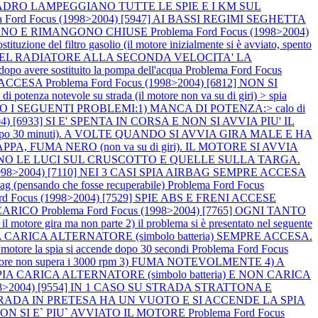
L QUADRO LAMPEGGIANO TUTTE LE SPIE E I KM SUL
a Ford Focus (1998>2004) [5947] AI BASSI REGIMI SEGHETTA
OCCANO E RIMANGONO CHIUSE
Problema Ford Focus (1998>2004)
zione del filtro gasolio (il motore inizialmente si è avviato, spento
E DEL RADIATORE ALLA SECONDA VELOCITA' LA
vere sostituito la pompa dell'acqua
Problema Ford Focus
BS ACCESA
Problema Ford Focus (1998>2004) [6812] NON SI
 potenza notevole su strada (il motore non va su di giri) > spia
TANO I SEGUENTI PROBLEMI:1) MANCA DI POTENZA:> calo di
004) [6933] SI E' SPENTA IN CORSA E NON SI AVVIA PIU' IL
e dopo 30 minuti). A VOLTE QUANDO SI AVVIA GIRA MALE E HA
PA, FUMA NERO (non va su di giri). IL MOTORE SI AVVIA
ENDONO LE LUCI SUL CRUSCOTTO E QUELLE SULLA TARGA.
(1998>2004) [7110] NEI 3 CASI SPIA AIRBAG SEMPRE ACCESA
irbag (pensando che fosse recuperabile)
Problema Ford Focus
ord Focus (1998>2004) [7529] SPIE ABS E FRENI ACCESE
SCARICO
Problema Ford Focus (1998>2004) [7765] OGNI TANTO
tore gira ma non parte 2) il problema si è presentato nel seguente
SPIA CARICA ALTERNATORE (simbolo batteria) SEMPRE ACCESA.
tore la spia si accende dopo 30 secondi
Problema Ford Focus
e non supera i 3000 rpm 3) FUMA NOTEVOLMENTE 4) A
SPIA CARICA ALTERNATORE (simbolo batteria) E NON CARICA
1998>2004) [9554] IN 1 CASO SU STRADA STRATTONA E
SU STRADA IN PRETESA HA UN VUOTO E SI ACCENDE LA SPIA
A NON SI E` PIU` AVVIATO IL MOTORE
Problema Ford Focus