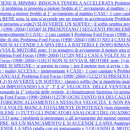
 TIENE IL MINIMO, BISOGNA TENERLA ACCELERATA
Proble
> il problema si presenta a motore freddo al 1° avviamento al mattin
senta a motore freddo al 1° avviamento al mattino CASI:> 1 caso capi
ta: la spia si accende per un istante in accelerazione
Proble
senta a volte2) SI AVVERTE UN SOFFIO:> il soffio sembra pro
us (1998>2004) [10540] SI PRESENTANO I SEGUENTI PROBLEMI:1)
tevolmente3) CASI:> 2 casi capitati §
Problema Ford Focus (199
dite di olio
Problema Ford Focus (1998>2004) [10815] NEI 4 C
 SI ACCENDE LA SPIA DELLA BATTERIA E DOPO RIMANE FISSA A
 IL MOTORE note: 1) in tentativo di avviamento il motore gira ma no
oblema Ford Focus (1998>2004) [11720] NEI 2 CASI A VOL
Focus (1998>2004) [11813] NON SI AVVIA IL MOTORE note: 1) in tentat
I SPEGNE:> si spegne in corsa > poi il motore non si avvia > in ten
te / gialla) ACCESA:> lampeggiante § CASI:> 1 caso capitato §
Probl
 MANUALE
Problema Ford Focus (1998>2004) [12323] SI PRE
e § 2) SI AVVERTE UN SOFFIO:> classico soffio che si manifesta quando
EI 2 CASI IMPOSTANDO LA 2°, 3° E 4° VELOCITA` DELLE VEN
ndo la 1° velocità delle ventole, il climatizzatore funziona (si aziona i
ma Ford Focus (1998>2004) [12578] OGNI TANTO HA DEI CALI
TORE/RISCALDAMENTO A NESSUNA VELOCITA` E NON PART
2942] A VOLTE MANCA TOTALMENTE DI POTENZA (non risponde l`
OBLEMI: 1) TUTTI GLI INDICATORI ANALOGICI DEL QUADRO 
a: i problemi si presentano o all`avviamento del motore oppure
E, HA UN MANCAMENTO E SI ACCENDE LA SPIA (batteri
CENDE LA SPIA (gialla con un ingranaggio e !) QUANDO IL 