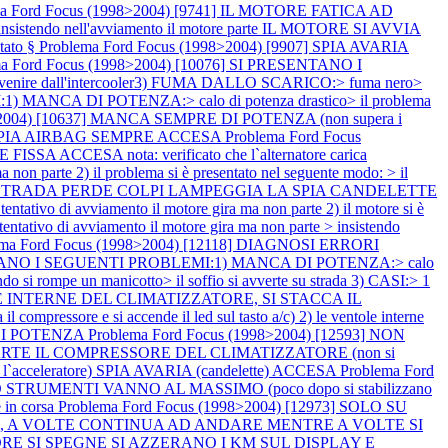
ma Ford Focus (1998>2004) [9741] IL MOTORE FATICA AD
o > insistendo nell'avviamento il motore parte IL MOTORE SI AVVIA
tato §
Problema Ford Focus (1998>2004) [9907] SPIA AVARIA
ma Ford Focus (1998>2004) [10076] SI PRESENTANO I
venire dall'intercooler3) FUMA DALLO SCARICO:> fuma nero>
 MANCA DI POTENZA:> calo di potenza drastico> il problema
8>2004) [10637] MANCA SEMPRE DI POTENZA (non supera i
ASI SPIA AIRBAG SEMPRE ACCESA
Problema Ford Focus
CCESA nota: verificato che l`alternatore carica
n parte 2) il problema si è presentato nel seguente modo: > il
TE SU STRADA PERDE COLPI LAMPEGGIA LA SPIA CANDELETTE
ivo di avviamento il motore gira ma non parte 2) il motore si è
tativo di avviamento il motore gira ma non parte > insistendo
ema Ford Focus (1998>2004) [12118] DIAGNOSI ERRORI
SENTANO I SEGUENTI PROBLEMI:1) MANCA DI POTENZA:> calo
 si rompe un manicotto> il soffio si avverte su strada 3) CASI:> 1
TOLE INTERNE DEL CLIMATIZZATORE, SI STACCA IL
l compressore e si accende il led sul tasto a/c) 2) le ventole interne
 DI POTENZA
Problema Ford Focus (1998>2004) [12593] NON
E IL COMPRESSORE DEL CLIMATIZZATORE (non si
acceleratore) SPIA AVARIA (candelette) ACCESA
Problema Ford
STRUMENTI VANNO AL MASSIMO (poco dopo si stabilizzano
 in corsa
Problema Ford Focus (1998>2004) [12973] SOLO SU
a), A VOLTE CONTINUA AD ANDARE MENTRE A VOLTE SI
MOTORE SI SPEGNE SI AZZERANO I KM SUL DISPLAY E