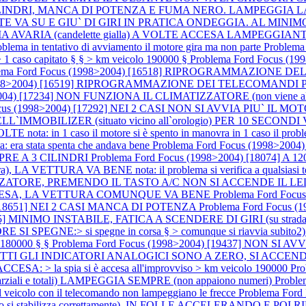
A A 3 CILINDRI, MANCA DI POTENZA E FUMA NERO. LAMPEGGI
ANTE VA SU E GIU` DI GIRI IN PRATICA ONDEGGIA. AL MINI
ARIA (candelette gialla) A VOLTE ACCESA LAMPEGGIANTE nota: (d
roblema in tentativo di avviamento il motore gira ma non parte
Problem
1 caso capitato § § > km veicolo 190000 §
Problema Ford Focus 
lema Ford Focus (1998>2004) [16518] RIPROGRAMMAZIONE DE
(1998>2004) [16519] RIPROGRAMMAZIONE DEI TELECOMANDI P
04) [17234] NON FUNZIONA IL CLIMATIZZATORE (non viene alimentato
Focus (1998>2004) [17292] NEI 2 CASI NON SI AVVIA PIU` I
OBILIZER (situato vicino all`orologio) PER 10 SECONDI 
 1 caso il motore si è spento in manovra in 1 caso il problema si 
ra stata spenta che andava bene
Problema Ford Focus (1998>20
SEMPRE A 3 CILINDRI
Problema Ford Focus (1998>2004) [18074]
), LA VETTURA VA BENE nota: il problema si verifica a qualsiasi tem
ZATORE, PREMENDO IL TASTO A/C NON SI ACCENDE IL LED nota:
RE ACCESA, LA VETTURA COMUNQUE VA BENE
Problema Ford Foc
) [18651] NEI 2 CASI MANCA DI POTENZA
Problema Ford Focus (
055] MINIMO INSTABILE, FATICA A SCENDERE DI GIRI (su strada
NE:> si spegne in corsa § > comunque si riavvia subito2) SPI
o 180000 § §
Problema Ford Focus (1998>2004) [19437] NON SI AVVI
TUTTI GLI INDICATORI ANALOGICI SONO A ZERO, SI ACCE
CESA: > la spia si è accesa all'improvviso > km veicolo 190000
Pr
i e totali) LAMPEGGIA SEMPRE (non appaiono numeri)
Proble
l veicolo con il telecomando non lampeggiano le frecce
Problema For
 si stabilizza correttamente). IN FOLLE ACCELERANDO E 