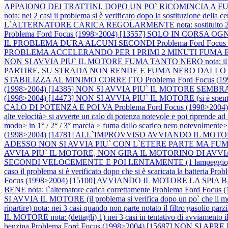
APPAIONO DEI TRATTINI, DOPO UN PO` RICOMINCIA A
nota: nei 2 casi il problema si è verificato dopo la sostituzione della c
L`ALTERNATORE CARICA REGOLARMENTE nota: sostituito 2 volte l`al
Problema Ford Focus (1998>2004) [13557] SOLO IN CORS
IL PROBLEMA DURA ALCUNI SECONDI
Problema Ford Fo
PROBLEMA ACCELERANDO PER I PRIMI 2 MINUTI FUMA E NON R
NON SI AVVIA PIU` IL MOTORE FUMA TANTO NERO nota: il moto
PARTIRE, SU STRADA NON RENDE E FUMA NERO DALLO
STABILIZZA AL MINIMO CORRETTO
Problema Ford Focus
(1998>2004) [14385] NON SI AVVIA PIU` IL MOTORE S
(1998>2004) [14473] NON SI AVVIA PIU` IL MOTORE (si è spento in c
CALO DI POTENZA E POI VA
Problema Ford Focus (1998>200
alte velocità> si avverte un calo di potenza notevole e poi ripre
modo> in 1° / 2° / 3° marcia > fuma dallo scarico nero notevolmente>
(1998>2004) [14781] ALL`IMPROVVISO AVVIANDO IL M
ADESSO NON SI AVVIA PIU` CON L`ETERE PARTE MA FUM
AVVIA PIU` IL MOTORE, NON GIRA IL MOTORINO DI AVVIA
SECONDI VELOCEMENTE E POI LENTAMENTE (1 lampeggio, pausa
caso il problema si è verificato dopo che si è scaricata la batteria
Prob
Focus (1998>2004) [15100] AVVIANDO IL MOTORE LA S
BENE nota: l`alternatore carica correttamente
Problema Ford Focu
SI AVVIA IL MOTORE (il problema si verifica dopo un po` che il m
ripartire) nota: nei 3 casi quando non parte notato il filtro gasolio pa
IL MOTORE nota: (dettagli) 1) nei 3 casi in tentativo di avviamento il
benzina
Problema Ford Focus (1998>2004) [15687] NON SI 