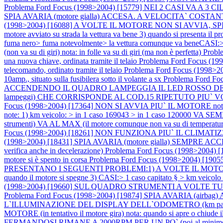
Problema Ford Focus (1998>2004) [15779] NEI 2 CASI V
SPIA AVARIA (motore gialla) ACCESA. A VELOCITA` COST
(1998>2004) [16088] A VOLTE IL MOTORE NON SI AVVIA, SPIA AV
motore avviato su strada la vettura va bene 3) quando si presenta il p
fuma nero> fuma notevolmente> la vettura comunque va beneCASI:> 
(non va su di giri) nota: in folle va su di giri (ma non è perfetta)
Prob
una nuova chiave, ordinata tramite il telaio
Problema Ford Focus 
telecomando, ordinato tramite il telaio
Problema Ford Focus (1998>20
10amp., situato sulla fusibilera sotto il volante a sx
Problema Ford 
ACCENDENDO IL QUADRO LAMPEGGIA IL LED ROSSO DELL`IMM
lampeggi) CHE CORRISPONDE AL COD.15 RIPETUTO PIU` VOLTE nota: in
Focus (1998>2004) [17364] NON SI AVVIA PIU` IL MOTORE nota: e
note: 1) km veicolo: > in 1 caso 169043 > in 1 caso 120000 VA 
strumenti) VA AL MAX (il motore comunque non va su di temperatura
Focus (1998>2004) [18261] NON FUNZIONA PIU` IL CLIMATIZ
(1998>2004) [18431] SPIA AVARIA (motore gialla) SEMP
verifica anche in decelerazione)
Problema Ford Focus (1998>2004
motore si è spento in corsa
Problema Ford Focus (1998>2004) [19
PRESENTANO I SEGUENTI PROBLEMI:1) A VOLTE IL MOTORE SI SPEG
quando il motore si spegne 3) CASI:> 1 caso capitato § > km veicol
(1998>2004) [19660] SUL QUADRO STRUMENTI A VOLTE 
Problema Ford Focus (1998>2004) [19874] SPIA AVARIA (airbag) AC
L`ILLUMINAZIONE DEL DISPLAY DELL`ODOMETRO (km parzial
MOTORE (in tentativo il motore gira) nota: quando si apre o chiude i
FERMANDOSI RIMANE A 2000RPM PER UN PO` (poi al minimo