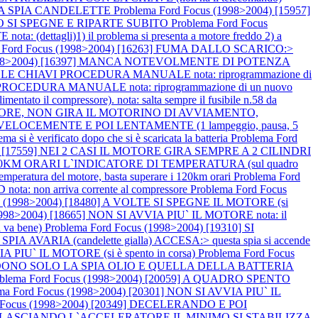
A LA SPIA CANDELETTE
Problema Ford Focus (1998>2004) [15957]
MO SI SPEGNE E RIPARTE SUBITO
Problema Ford Focus
ettagli)1) il problema si presenta a motore freddo 2) a
a Ford Focus (1998>2004) [16263] FUMA DALLO SCARICO:>
(1998>2004) [16397] MANCA NOTEVOLMENTE DI POTENZA
LLE CHIAVI PROCEDURA MANUALE nota: riprogrammazione di
ROCEDURA MANUALE nota: riprogrammazione di un nuovo
 il compressore). nota: salta sempre il fusibile n.58 da
L MOTORE, NON GIRA IL MOTORINO DI AVVIAMENTO,
VELOCEMENTE E POI LENTAMENTE (1 lampeggio, pausa, 5
è verificato dopo che si è scaricata la batteria
Problema Ford
04) [17559] NEI 2 CASI IL MOTORE GIRA SEMPRE A 2 CILINDRI
 A 120KM ORARI L`INDICATORE DI TEMPERATURA (sul quadro
peratura del motore, basta superare i 120km orari
Problema Ford
 non arriva corrente al compressore
Problema Ford Focus
us (1998>2004) [18480] A VOLTE SI SPEGNE IL MOTORE (si
1998>2004) [18665] NON SI AVVIA PIU` IL MOTORE nota: il
 va bene)
Problema Ford Focus (1998>2004) [19310] SI
A AVARIA (candelette gialla) ACCESA:> questa spia si accende
A PIU` IL MOTORE (si è spento in corsa)
Problema Ford Focus
NDONO SOLO LA SPIA OLIO E QUELLA DELLA BATTERIA
oblema Ford Focus (1998>2004) [20059] A QUADRO SPENTO
ma Ford Focus (1998>2004) [20301] NON SI AVVIA PIU` IL
d Focus (1998>2004) [20349] DECELERANDO E POI
POI RILASCIANDO L`ACCELERATORE IL MINIMO SI STABILIZZA