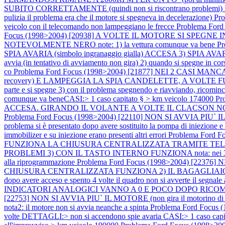
SUBITO CORRETTAMENTE (quindi non si riscontrano problemi) nota: il 
pulizia il problema era che il motore si spegneva in decelerazione)
Pro
veicolo con il telecomando non lampeggiano le frecce
Problema Fo
Focus (1998>2004) [20938] A VOLTE IL MOTORE SI SPEGNE IN COR
NOTEVOLMENTE NERO note: 1) la vettura comunque va bene
P
SPIA AVARIA (simbolo ingranaggio gialla) ACCESA 3) SPIA AVARIA (
avvia (in tentativo di avviamento non gira) 2) quando si spegne in corsa 
co
Problema Ford Focus (1998>2004) [21877] NEI 2 CASI M
recovery) E LAMPEGGIA LA SPIA CANDELETTE, A VOLTE FUMA NOTEV
parte e si spegne 3) con il problema spegnendo e riavviando, ricomin
comunque va beneCASI:> 1 caso capitato § > km veicolo 174000
Pr
ACCESA. GIRANDO IL VOLANTE A VOLTE IL CLACSON NON FUNZIONA n
Problema Ford Focus (1998>2004) [22110] NON SI AVVIA PIU`
problema si è presentato dopo avere sostituito la pompa di iniezione
immobilizer e su iniezione erano presenti altri errori
Problema Ford 
FUNZIONA LA CHIUSURA CENTRALIZZATA TRAMITE TELE
PROBLEMI 3) CON IL TASTO INTERNO FUNZIONA nota: nei 3 casi prova
alla riprogrammazione
Problema Ford Focus (1998>2004) [2
CHIUSURA CENTRALIZZATA FUNZIONA 2) IL BAGAGLIAIO SI AP
dopo avere acceso e spento 4 volte il quadro non si avverte il segnale
INDICATORI ANALOGICI VANNO A 0 E POCO DOPO RICOMINCIANO 
[22753] NON SI AVVIA PIU` IL MOTORE (non gira il motorino di 
nota2: il motore non si avvia neanche a spinta
Problema Ford Focus (1
volte DETTAGLI:> non si accendono spie avaria CASI:> 1 caso capi